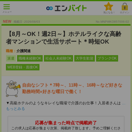
0
メニュー
気になる！
ログイン
NEW
掲載日 :2026
/
08
/
03
No.MNPWKO857006-02
【8月～OK！週2日～】ホテルライクな高齢
者マンションで生活サポート＊時短OK
職種：
介護関連
派遣
職種未経験OK
社会人未経験OK
大学生歓迎
ブランクOK
WEB登録・面接OK
自由なシフト＊7時～、11時～、16時～など好きな
勤務時間×好きな曜日で働く！
▼高級ホテルのようなキレイな職場で介護のお仕事！入居者さんは
...
もっとみる
応募が集まった時点で掲載終了
この求人は応募が集まり次第、掲載終了致します。予めご理解くださ