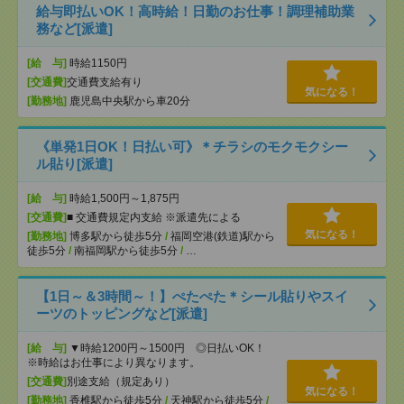
給与即払いOK！高時給！日勤のお仕事！調理補助業
務など[派遣]
[給 与]
時給1150円
[交通費]
交通費支給有り
気になる！
[勤務地]
鹿児島中央駅から車20分
《単発1日OK！日払い可》＊チラシのモクモクシー
ル貼り[派遣]
[給 与]
時給1,500円～1,875円
[交通費]
■ 交通費規定内支給 ※派遣先による
気になる！
[勤務地]
博多駅から徒歩5分
/
福岡空港(鉄道)駅から
徒歩5分
/
南福岡駅から徒歩5分
/
…
【1日～＆3時間～！】ぺたぺた＊シール貼りやスイ
ーツのトッピングなど[派遣]
[給 与]
▼時給1200円～1500円 ◎日払いOK！
※時給はお仕事により異なります。
[交通費]
別途支給（規定あり）
気になる！
[勤務地]
香椎駅から徒歩5分
/
天神駅から徒歩5分
/