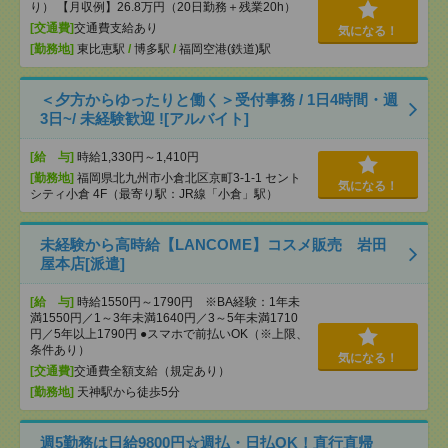
り） 【月収例】26.8万円（20日勤務＋残業20h）
[交通費]
交通費支給あり
気になる！
[勤務地]
東比恵駅
/
博多駅
/
福岡空港(鉄道)駅
＜夕方からゆったりと働く＞受付事務 / 1日4時間・週
3日~/ 未経験歓迎 ![アルバイト]
[給 与]
時給1,330円～1,410円
[勤務地]
福岡県北九州市小倉北区京町3-1-1 セント
気になる！
シティ小倉 4F（最寄り駅：JR線「小倉」駅）
未経験から高時給【LANCOME】コスメ販売 岩田
屋本店[派遣]
[給 与]
時給1550円～1790円 ※BA経験：1年未
満1550円／1～3年未満1640円／3～5年未満1710
円／5年以上1790円 ●スマホで前払いOK（※上限、
条件あり）
気になる！
[交通費]
交通費全額支給（規定あり）
[勤務地]
天神駅から徒歩5分
週5勤務は日給9800円☆週払・日払OK！直行直帰