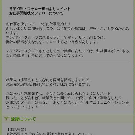
営業担当・フォロー担当よりコメント
お仕事開始後のフォローについて
お仕事が決まって、いざお仕事開始！！
新しい出会いに期待もしつつ、はじめての職場は、戸惑うこともあるかと思
います。
マンパワーグループのスタッフとして働くメリットの１つに、
弊社の担当があなたをフォローするという点があります。
マンパワースタッフさんとしてのご就業にあたっては、弊社担当がいつもあ
なたの職場・仕事に関しての相談役になります。
就業先（派遣先）もあなたも両者を担当しますので、
就業先の環境も理解している強い味方になれますよ。
気に入った就業先では、あなたは長く続けられるようにサポート
困ったことがあれば、就業先との間に立って解決に向けて調整をしたり
お電話やメール・対面など あなたに合ったツールでコミュニケーションを
とってまいります！
登録について
【電話登録】
来社不要！30分程度のお電話で登録が完了いたします。