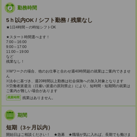
勤務時間
5ｈ以内OK / シフト勤務 / 残業なし
★1日4時間～の時短シフトOK
★スタート時間選べます！
7:00～16:00
9:00～17:00
11:00～19:00
など
残業なし！
※Wワークの場合、他のお仕事と合わせ週40時間超の就業はご案内できませ
ん
※法令に基づき、週20時間以上勤務は社会保険への加入対象となります
※労働者派遣法（日雇い派遣の原則禁止）により、短時間・短期間の就業は
ご案内が難しい場合があります
残業はありません。
残業時間
期間
短期（3ヶ月以内）
開始日はご相談ください！ ★急募 ★職場が気に入れば、長期でも働けま