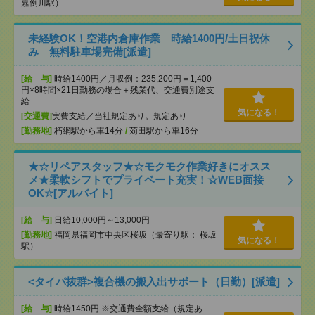
嘉例川駅）
未経験OK！空港内倉庫作業 時給1400円/土日祝休
み 無料駐車場完備[派遣]
[給 与]
時給1400円／月収例：235,200円＝1,400
円×8時間×21日勤務の場合＋残業代、交通費別途支
給
気になる！
[交通費]
実費支給／当社規定あり。規定あり
[勤務地]
朽網駅から車14分
/
苅田駅から車16分
★☆リペアスタッフ★☆モクモク作業好きにオスス
メ★柔軟シフトでプライベート充実！☆WEB面接
OK☆[アルバイト]
[給 与]
日給10,000円～13,000円
[勤務地]
福岡県福岡市中央区桜坂（最寄り駅： 桜坂
気になる！
駅）
<タイパ抜群>複合機の搬入出サポート（日勤）[派遣]
[給 与]
時給1450円 ※交通費全額支給（規定あ