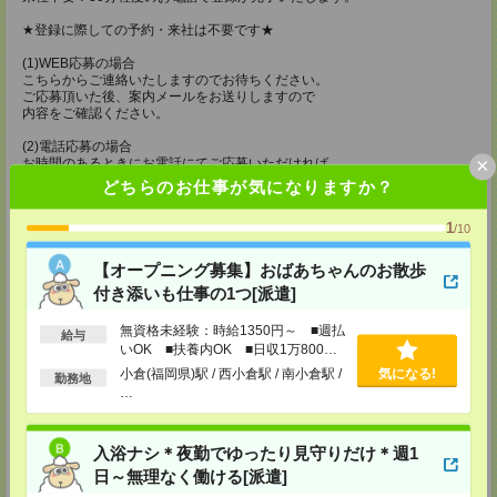
★登録に際しての予約・来社は不要です★
(1)WEB応募の場合
こちらからご連絡いたしますのでお待ちください。
ご応募頂いた後、案内メールをお送りしますので
内容をご確認ください。
(2)電話応募の場合
×
お時間のあるときにお電話にてご応募いただければ
その場で登録も可能です。
どちらのお仕事が気になりますか？
持ち物
1
/10
【電話登録】
弊社HPよりマイページ作成をお願いします
【オープニング募集】おばあちゃんのお散歩
電話での登録の際に、マイページ作成をいただいた旨をお伝えください。
付き添いも仕事の1つ[派遣]
所要時間
無資格未経験：時給1350円～ ■週払
給与
【電話登録】30分程度
いOK ■扶養内OK ■日収1万800円
・経験やご希望などをインタビュー
以上
小倉(福岡県)駅 / 西小倉駅 / 南小倉駅 /
気になる!
勤務地
・お仕事のご紹介など
…
登録場所
入浴ナシ＊夜勤でゆったり見守りだけ＊週1
ケアサービス鹿児島支店
〒892-0846
日～無理なく働ける[派遣]
鹿児島市加治屋町 15-9 大同生命鹿児島ビル 9F