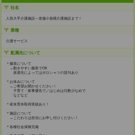
社名
人気大手介護施設～老舗小規模介護施設まで！
業種
介護サービス
配属先について
＊服装について
→動きやすい服装でOK
派遣先によってはポロシャツの貸与あり
＊お休みについて
→ご希望お聞かせください！
子育て・家事優先で／はじめは日数少なめで
などなど
＊産休育休取得実績あり！
＊施設について
→こだわりは担当にお申し付けください！
＊各種社会保険完備