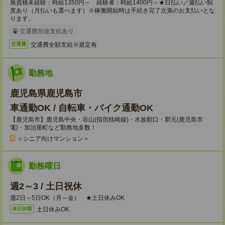
無資格未経験：時給1350円～ 経験者：時給1400円～★日払い／週払い制
度あり（月払いも選べます）※稼働開始時は手続き完了次第のお支払いとな
ります。
交通費別途支給あり
交通費全額支給※規定有
交通費
勤務地
鹿児島県鹿児島市
車通勤OK / 自転車・バイク通勤OK
【鹿児島市】鹿児島中央・谷山(指宿枕崎線)・水族館口・郡元(鹿児島市
電)・加治屋町など勤務地多数！
＜シニア向けマンション＞
勤務曜日
週2～3 / 土日祝休
週2日～5日OK（月～金） ★土日休みOK
土日休みOK
休日休暇