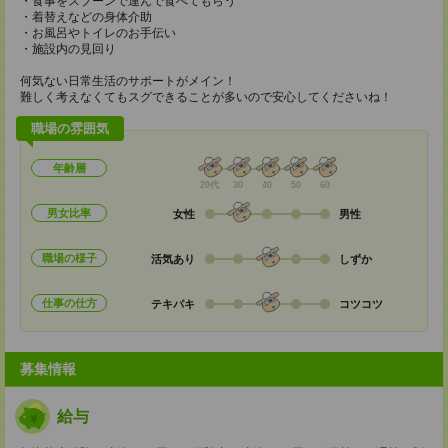
・食事をスプーンで運んで食べてもらう
・着替えなどの身体介助
・お風呂やトイレのお手伝い
・施設内の見回り
何気ない日常生活のサポートがメイン！
難しく考えなくてもスグできることが多いので安心してくださいね！
職場の雰囲気
年齢層
20代
30
40
50
60
男女比率
女性
男性
職場の様子
活気あり
しずか
仕事の仕方
テキパキ
コツコツ
募集情報
給与