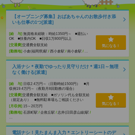
【オープニング募集】おばあちゃんのお散歩付き添
いも仕事の1つ[派遣]
[給 与]
無資格未経験：時給1350円～ ■週払い
OK ■扶養内OK ■日収1万800円以上
[交通費]
交通費全額支給
気になる！
[勤務地]
小倉(福岡県)駅
/
西小倉駅
/
南小倉駅
/
…
入浴ナシ＊夜勤でゆったり見守りだけ＊週1日～無理
なく働ける[派遣]
[給 与]
日収2.4万円～（日勤時給1500円） ■月
収例19.4万円～（夜勤月8回勤務の場合）
[交通費]
交通費全額支給 ■ガソリン代も全額支給
（規定あり） ■無料駐車場もご相談ください
気になる！
[月収例]
15～20万円
[勤務地]
石原町駅
/
企救丘駅
/
志井(日田彦山線)駅
/
…
電話ナシ！見たまんま入力＊エントリーシートのデ