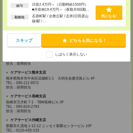
TEL：099-239-1070
日収2.4万円～（日勤時給1500円）
給与
担当：採用担当
■月収例19.4万円～（夜勤月8回勤務
の場合）
石原町駅 / 企救丘駅 / 志井(日田彦山
気になる!
ケアサービス福岡支店
勤務地
線)駅 / …
〒812-0024 福岡県福岡市博多区綱場町4-11 パシフィックコート博
多 3F（25.3.17～）
TEL：092-517-3686
担当：採用担当
スキップ
どちらも気になる！
ケアサービス北九州支店
〒802-0003 福岡県北九州市小倉北区米町 1-1-21 大分銀行・明治安田生
しばらく表示しない
命ビル 6F
TEL：093-555-4597
担当：採用担当
ケアサービス熊本支店
熊本県熊本市中央区花畑町1-1 大同生命鹿児島ビル 4F
TEL：096-211-9572
担当：採用担当
ケアサービス長崎支店
長崎市万才町 7-1 TBM長崎ビル 3F
TEL：095-816-2793
担当：採用担当
ケアサービス沖縄支店
那覇市久茂地 1-12-12 ニッセイ那覇センタービル 10F
TEL：0120-435-133