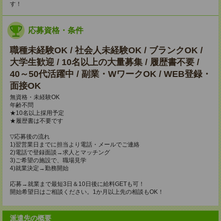
す！
応募資格・条件
職種未経験OK / 社会人未経験OK / ブランクOK /
大学生歓迎 / 10名以上の大量募集 / 履歴書不要 /
40～50代活躍中 / 副業・WワークOK / WEB登録・
面接OK
無資格・未経験OK
年齢不問
★10名以上採用予定
★履歴書は不要です
▽応募後の流れ
1)翌営業日までに担当より電話・メールでご連絡
2)電話で登録面談→求人とマッチング
3)ご希望の施設で、職場見学
4)就業決定→勤務開始
応募→就業まで最短3日＆10日後に給料GETも可！
開始希望日はご相談ください。1か月以上先の相談もOK！
派遣先の概要