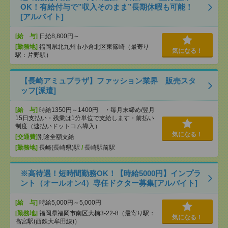
OK！有給付与で”収入そのまま”長期休暇も可能！
[アルバイト]
[給 与]
日給8,800円～
[勤務地]
福岡県北九州市小倉北区東篠崎（最寄り
気になる！
駅：片野駅）
【長崎アミュプラザ】ファッション業界 販売スタ
ッフ[派遣]
[給 与]
時給1350円～1400円 ・毎月末締め/翌月
15日支払い・残業は1分単位で支給します・前払い
制度（速払いドットコム導入）
気になる！
[交通費]
別途全額支給
[勤務地]
長崎(長崎県)駅
/
長崎駅前駅
※高待遇！短時間勤務OK！【時給5000円】インプラ
ント（オールオン4）専任ドクター募集[アルバイト]
[給 与]
時給5,000円～5,000円
[勤務地]
福岡県福岡市南区大楠3-22-8（最寄り駅：
気になる！
高宮駅(西鉄大牟田線)）