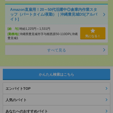
Amazon直雇用！20～50代活躍中◎倉庫内作業スタ
ッフ（パートタイム/夜勤）｜沖縄豊見城DS[アルバ
イト]
[給 与]
時給1,225円～1,531円
[勤務地]
沖縄県豊見城市字与根西原50-110DPL沖縄
気になる！
豊見城1
すべて見る
かんたん検索はこちら
エンバイトTOP
人気のバイト
あなたへのおすすめバイト