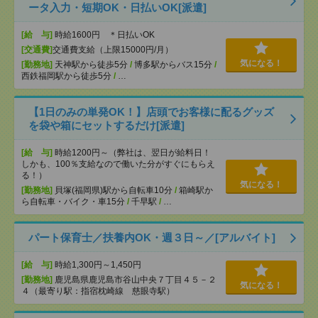
ータ入力・短期OK・日払いOK[派遣]
[給 与]
時給1600円 ＊日払いOK
[交通費]
交通費支給（上限15000円/月）
気になる！
[勤務地]
天神駅から徒歩5分
/
博多駅からバス15分
/
西鉄福岡駅から徒歩5分
/
…
【1日のみの単発OK！】店頭でお客様に配るグッズ
を袋や箱にセットするだけ[派遣]
[給 与]
時給1200円～（弊社は、翌日が給料日！
しかも、100％支給なので働いた分がすぐにもらえ
る！）
気になる！
[勤務地]
貝塚(福岡県)駅から自転車10分
/
箱崎駅か
ら自転車・バイク・車15分
/
千早駅
/
…
パート保育士／扶養内OK・週３日～／[アルバイト]
[給 与]
時給1,300円～1,450円
[勤務地]
鹿児島県鹿児島市谷山中央７丁目４５－２
気になる！
４（最寄り駅：指宿枕崎線 慈眼寺駅）