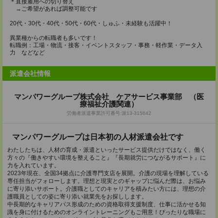
＊直接雇用への切り替え
→ご希望があれば調整可能です
20代・30代・40代・50代・60代・しゅふ・未経験も活躍中！
異業種からの転職者も多いです！
転職例：工場・物流・接客・イベントスタッフ・事務・軽作業・データ入
力 などなど
派遣会社情報
マンパワーグループ株式会社 ケアサービス事業部 （医
療福祉介護関連）
労働者派遣事業許可番号:派13-315642
マンパワーグループは日本初の人材派遣会社です
わたしたちは、人材の育成・派遣といったサービス提供だけではなく、働く
方々の『働きやすい環境を整えること』『長期就労につながるサポート』に
力を入れています。
2023年現在、全国34拠点に介護専門支店を展開。介護の現場を理解している
専任担当がフォローします。理想と現実とのギャップに悩んだ際は、お悩み
に寄り添いサポート。介護職としてのキャリアを積みたい方には、理想の介
護職員としての姿に寄り添い就業先をお探しします。
中長期的なキャリアパス形成のための資格取得支援制度、仕事に活かせる知
識を身に付けるためのオンライントレーニングもご用意！ぴったりな職場に