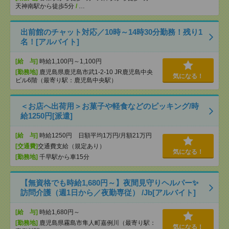
天神南駅から徒歩5分
/
…
出前館のチャット対応／10時～14時30分勤務！残り1
名！[アルバイト]
[給 与]
時給1,100円～1,100円
[勤務地]
鹿児島県鹿児島市武1-2-10 JR鹿児島中央
気になる！
ビル6階（最寄り駅：鹿児島中央駅）
＜お店へ出荷用＞お菓子や軽食などのピッキング/時
給1250円[派遣]
[給 与]
時給1250円 日額平均1万円/月額21万円
[交通費]
交通費支給（規定あり）
気になる！
[勤務地]
千早駅から車15分
【無資格でも時給1,680円～】夜間見守りヘルパー✨
訪問介護（週1日から／夜勤専従） /Jb[アルバイト]
[給 与]
時給1,680円～
[勤務地]
鹿児島県霧島市隼人町嘉例川（最寄り駅：
気になる！