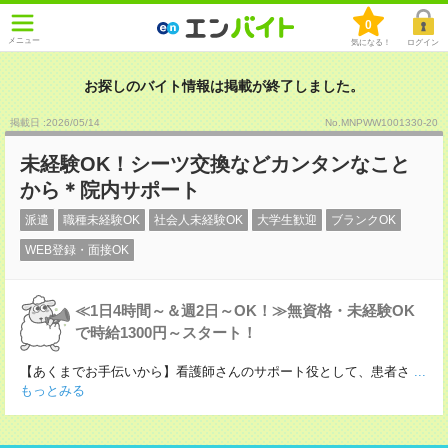
0
メニュー
気になる！
ログイン
お探しのバイト情報は掲載が終了しました。
掲載日 :2026
/
05
/
14
No.MNPWW1001330-20
未経験OK！シーツ交換などカンタンなこと
から＊院内サポート
派遣
職種未経験OK
社会人未経験OK
大学生歓迎
ブランクOK
WEB登録・面接OK
≪1日4時間～＆週2日～OK！≫無資格・未経験OK
で時給1300円～スタート！
【あくまでお手伝いから】看護師さんのサポート役として、患者さ
...
もっとみる