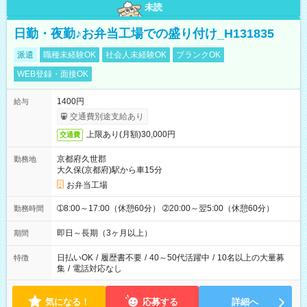
未読
日勤・夜勤♪お弁当工場での盛り付け_H131835
派遣
職種未経験OK
社会人未経験OK
ブランクOK
WEB登録・面接OK
1400円
給与
交通費別途支給あり
上限あり(月額)30,000円
交通費
京都府久世郡
勤務地
大久保(京都府)駅から車15分
お弁当工場
➀8:00～17:00（休憩60分） ➁20:00～翌5:00（休憩60分）
勤務時間
即日～長期（3ヶ月以上）
期間
日払いOK
/
履歴書不要
/
40～50代活躍中
/
10名以上の大量募
特徴
集
/
電話対応なし
気になる！
応募する
詳細へ