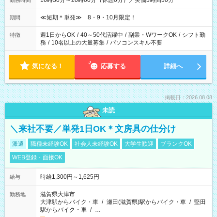
16時30分～20時00分（休憩0分）／実働3時間30分
勤務時間
≪短期＊単発≫ 8・9・10月限定！
期間
週1日からOK
/
40～50代活躍中
/
副業・WワークOK
/
シフト勤
特徴
務
/
10名以上の大量募集
/
パソコンスキル不要
気になる！
応募する
詳細へ
掲載日：2026.08.08
未読
＼来社不要／単発1日OK＊文房具の仕分け
派遣
職種未経験OK
社会人未経験OK
大学生歓迎
ブランクOK
WEB登録・面接OK
時給1,300円～1,625円
給与
滋賀県大津市
勤務地
大津駅からバイク・車
/
瀬田(滋賀県)駅からバイク・車
/
堅田
駅からバイク・車
/
…