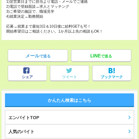
1)翌営業日までに担当より電話・メールでご連絡
2)電話で登録面談→求人とマッチング
3)ご希望の施設で、職場見学
4)就業決定→勤務開始
応募→就業まで最短3日＆10日後に給料GETも可！
開始希望日はご相談ください。1か月以上先の相談もOK！
メール
LINE
で送る
で送る
シェア
ツイート
ブックマーク
かんたん検索はこちら
エンバイトTOP
人気のバイト