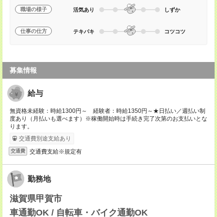
職場の様子
活気あり
しずか
仕事の仕方
テキパキ
コツコツ
募集情報
給与
無資格未経験：時給1300円～ 経験者：時給1350円～★日払い／週払い制
度あり（月払いも選べます）※稼働開始時は手続き完了次第のお支払いとな
ります。
交通費別途支給あり
交通費支給※規定有
交通費
勤務地
滋賀県甲賀市
車通勤OK / 自転車・バイク通勤OK