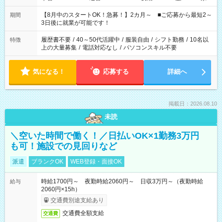
と休みを合わせたい」 「余裕を持って夕飯の準備がしたい」
「できれば残業はしたくない」 など、ご希望を教えてください
【8月中のスタートOK！急募！】2カ月～ ■ご応募から最短2～
期間
ね。 ※Wワーク希望の方へ 今ご覧のお仕事で希望する勤務時間
3日後に就業が可能です！
と、もう1つのお仕事の勤務時間。 合計で週40時間を超える場
合は応募できません。
履歴書不要
/
40～50代活躍中
/
服装自由
/
シフト勤務
/
10名以
特徴
上の大量募集
/
電話対応なし
/
パソコンスキル不要
気になる！
応募する
詳細へ
掲載日：2026.08.10
未読
＼空いた時間で働く！／日払いOK×1勤務3万円
も可！施設での見回りなど
派遣
ブランクOK
WEB登録・面接OK
時給1700円～ 夜勤時給2060円～ 日収3万円～（夜勤時給
給与
2060円×15h）
交通費別途支給あり
交通費全額支給
交通費