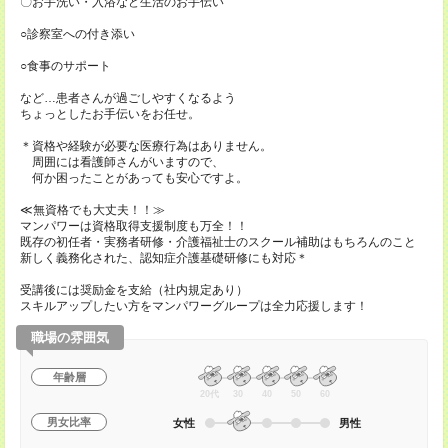
〇お手洗い・入浴など生活のお手伝い
○診察室への付き添い
○食事のサポート
など…患者さんが過ごしやすくなるよう
ちょっとしたお手伝いをお任せ。
＊資格や経験が必要な医療行為はありません。
周囲には看護師さんがいますので、
何か困ったことがあっても安心ですよ。
≪無資格でも大丈夫！！≫
マンパワーは資格取得支援制度も万全！！
既存の初任者・実務者研修・介護福祉士のスクール補助はもちろんのこと
新しく義務化された、認知症介護基礎研修にも対応＊
受講後には奨励金を支給（社内規定あり）
スキルアップしたい方をマンパワーグループは全力応援します！
職場の雰囲気
年齢層
20代
30
40
50
60
男女比率
女性
男性