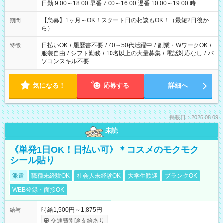
日勤 9:00～18:00 早番 7:00～16:00 遅番 10:00～19:00 時
短 10:00～15:00 上記はあくまで一例です。 「夕方までには帰
宅しておきたい」 「朝はゆっくりのスタートがいい」 「お昼の
【急募】1ヶ月～OK！スタート日の相談もOK！（最短2日後か
期間
時間を有効に使いたい」 など、ご希望があれば教えてください
ら）
ね。
日払いOK
/
履歴書不要
/
40～50代活躍中
/
副業・WワークOK
/
特徴
服装自由
/
シフト勤務
/
10名以上の大量募集
/
電話対応なし
/
パ
ソコンスキル不要
気になる！
応募する
詳細へ
掲載日：2026.08.09
未読
《単発1日OK！日払い可》＊コスメのモクモク
シール貼り
派遣
職種未経験OK
社会人未経験OK
大学生歓迎
ブランクOK
WEB登録・面接OK
時給1,500円～1,875円
給与
交通費別途支給あり