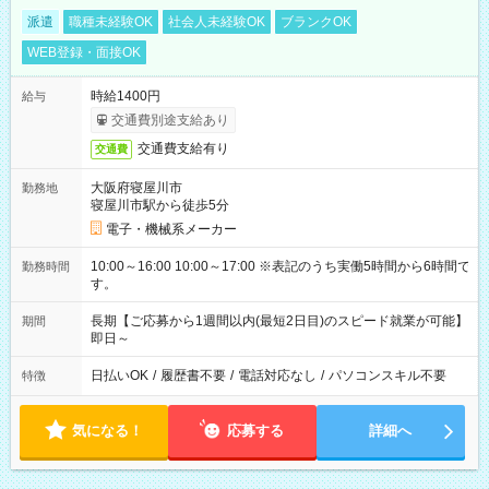
派遣
職種未経験OK
社会人未経験OK
ブランクOK
WEB登録・面接OK
時給1400円
給与
交通費別途支給あり
交通費支給有り
交通費
大阪府寝屋川市
勤務地
寝屋川市駅から徒歩5分
電子・機械系メーカー
10:00～16:00 10:00～17:00 ※表記のうち実働5時間から6時間で
勤務時間
す。
長期【ご応募から1週間以内(最短2日目)のスピード就業が可能】
期間
即日～
日払いOK
/
履歴書不要
/
電話対応なし
/
パソコンスキル不要
特徴
気になる！
応募する
詳細へ