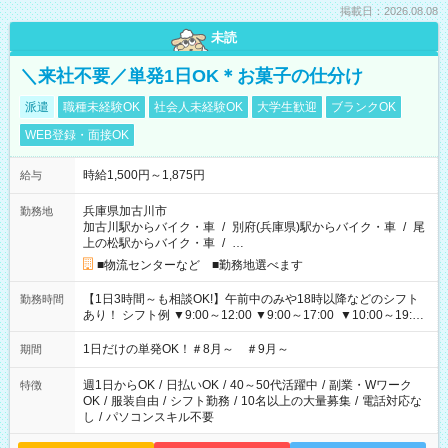
掲載日：2026.08.08
未読
＼来社不要／単発1日OK＊お菓子の仕分け
派遣
職種未経験OK
社会人未経験OK
大学生歓迎
ブランクOK
WEB登録・面接OK
時給1,500円～1,875円
給与
兵庫県加古川市
勤務地
加古川駅からバイク・車
/
別府(兵庫県)駅からバイク・車
/
尾
上の松駅からバイク・車
/
…
■物流センターなど ■勤務地選べます
【1日3時間～も相談OK!】午前中のみや18時以降などのシフト
勤務時間
あり！ シフト例 ▼9:00～12:00 ▼9:00～17:00 ▼10:00～19:00
▼18:00～21:00
1日だけの単発OK！＃8月～ ＃9月～
期間
週1日からOK
/
日払いOK
/
40～50代活躍中
/
副業・Wワーク
特徴
OK
/
服装自由
/
シフト勤務
/
10名以上の大量募集
/
電話対応な
し
/
パソコンスキル不要