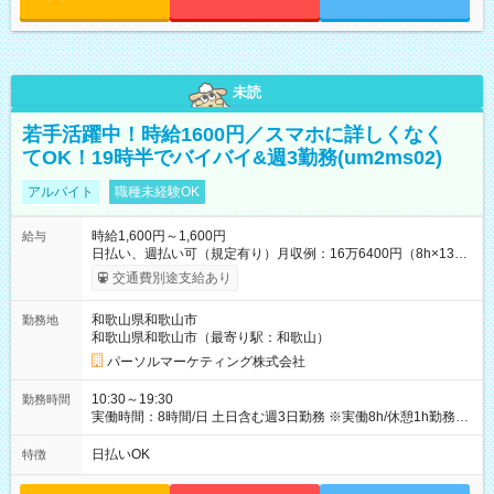
未読
若手活躍中！時給1600円／スマホに詳しくなく
てOK！19時半でバイバイ&週3勤務(um2ms02)
アルバイト
職種未経験OK
時給1,600円～1,600円
給与
日払い、週払い可（規定有り）月収例：16万6400円（8h×13
日） 【試用期間】試用期間なし
交通費別途支給あり
和歌山県和歌山市
勤務地
和歌山県和歌山市（最寄り駅：和歌山）
パーソルマーケティング株式会社
10:30～19:30
勤務時間
実働時間：8時間/日 土日含む週3日勤務 ※実働8h/休憩1h勤務、
残業ほぼ無し（5h/月）
日払いOK
特徴