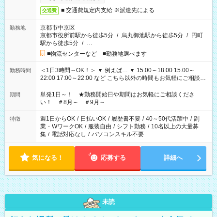
■ 交通費規定内支給 ※派遣先による
交通費
京都市中京区
勤務地
京都市役所前駅から徒歩5分
/
烏丸御池駅から徒歩5分
/
円町
駅から徒歩5分
/
…
■物流センターなど ■勤務地選べます
＜1日3時間～OK！＞ ▼ 例えば… ▼ 15:00～18:00 15:00～
勤務時間
22:00 17:00～22:00 など こちら以外の時間もお気軽にご相談く
ださい！
単発1日～！ ★勤務開始日や期間はお気軽にご相談くださ
期間
い！ ＃8月～ ＃9月～
週1日からOK
/
日払いOK
/
履歴書不要
/
40～50代活躍中
/
副
特徴
業・WワークOK
/
服装自由
/
シフト勤務
/
10名以上の大量募
集
/
電話対応なし
/
パソコンスキル不要
気になる！
応募する
詳細へ
未読