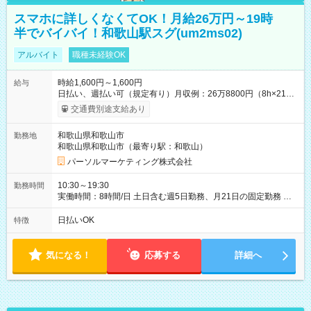
スマホに詳しくなくてOK！月給26万円～19時
半でバイバイ！和歌山駅スグ(um2ms02)
アルバイト
職種未経験OK
時給1,600円～1,600円
給与
日払い、週払い可（規定有り）月収例：26万8800円（8h×21
日） 【試用期間】試用期間なし
交通費別途支給あり
和歌山県和歌山市
勤務地
和歌山県和歌山市（最寄り駅：和歌山）
パーソルマーケティング株式会社
10:30～19:30
勤務時間
実働時間：8時間/日 土日含む週5日勤務、月21日の固定勤務 ※
実働8h/休憩1h勤務、残業ほぼ無し（5h/月）
日払いOK
特徴
気になる！
応募する
詳細へ