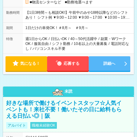
■物流センターなど ■勤務地選べます
【1日3時間～も相談OK!】午前中のみや18時以降などのシフト
勤務時間
あり！ シフト例 ▼9:00～12:00 ▼9:00～17:00 ▼10:00～19:00
▼18:00～21:00
1日だけの単発OK！＃8月～ ＃9月～
期間
週1日からOK
/
日払いOK
/
40～50代活躍中
/
副業・Wワーク
特徴
OK
/
服装自由
/
シフト勤務
/
10名以上の大量募集
/
電話対応な
し
/
パソコンスキル不要
気になる！
応募する
詳細へ
未読
好きな場所で働けるイベントスタッフ☆人気イ
ベントも！来社不要！働いたその日に給料もら
える日払い◎｜阪
アルバイト
職種未経験OK