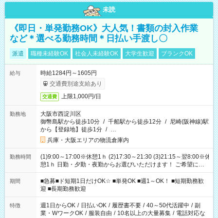
未読
《即日・単発勤務OK》大人気！書類の封入作業
など＊選べる勤務時間＊日払い手渡し〇
派遣
職種未経験OK
社会人未経験OK
大学生歓迎
ブランクOK
時給1284円～1605円
給与
交通費別途支給あり
上限1,000円/日
交通費
大阪市西淀川区
勤務地
御幣島駅から徒歩10分
/
千船駅から徒歩12分
/
尼崎(阪神線)駅
から【登録地】徒歩1分
/
…
兵庫・大阪エリアの物流倉庫内
(1)9:00～17:00※休憩1ｈ (2)17:30～21:30 (3)21:15～翌8:00※休
勤務時間
憩1ｈ 日勤・夕勤・夜勤からお選びいただけます！ ご希望に合
わせて働けるお仕事です(*^^*) 【その他選べる勤務時間】 8-17
時/9-17時/9-18時/10-18時/11-21時/18-22時/20-翌4時/21-翌5
■急募■ド短期1日だけOK☆ ■単発OK ■週1～OK！ ■短期勤務歓
期間
時/22-翌6時/0-翌8時 ご自身のご都合で選んで頂ける完全自由シ
迎 ■長期勤務歓迎
フト！
週1日からOK
/
日払いOK
/
履歴書不要
/
40～50代活躍中
/
副
特徴
業・WワークOK
/
服装自由
/
10名以上の大量募集
/
電話対応な