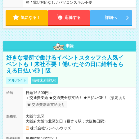
務
/
電話対応なし
/
パソコンスキル不要
気になる！
応募する
詳細へ
未読
好きな場所で働けるイベントスタッフ☆人気イ
ベントも！来社不要！働いたその日に給料もら
える日払い◎｜阪
アルバイト
職種未経験OK
日給16,500円～
給与
＋交通費支給 ★交通費全額支給！ ★日払いOK！（規定あり） ┗
働いたその日に現金GET♪ お仕事後はコンビニATMから 日払
交通費別途支給あり
い分を引き落とせます！ 【試用期間】試用期間なし
大阪市北区
勤務地
大阪府大阪市北区芝田（最寄り駅：大阪梅田駅）
株式会社ワンベルウッズ
勤務時間は指定なし
勤務時間