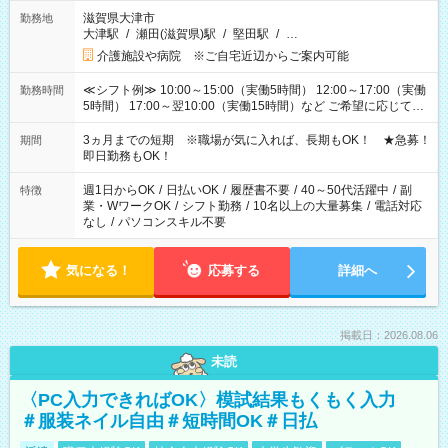
滋賀県大津市
勤務地
大津駅
/
瀬田(滋賀県)駅
/
堅田駅
/
…
介護施設や病院 ※ご自宅近辺からご案内可能
≪シフト例≫ 10:00～15:00（実働5時間） 12:00～17:00（実働
勤務時間
5時間） 17:00～翌10:00（実働15時間）など ご希望に応じて、
働く時間は調整できます！ お気軽に担当へ相談ください！
3ヵ月までの短期 ※職場が気に入れば、長期もOK！ ★急募！
期間
即日勤務もOK！
週1日からOK
/
日払いOK
/
履歴書不要
/
40～50代活躍中
/
副
特徴
業・WワークOK
/
シフト勤務
/
10名以上の大量募集
/
電話対応
なし
/
パソコンスキル不要
気になる！
応募する
詳細へ
掲載日：2026.08.06
未読
〈PC入力できればOK〉模試結果もくもく入力
＃服装ネイル自由＃短時間OK＃日払