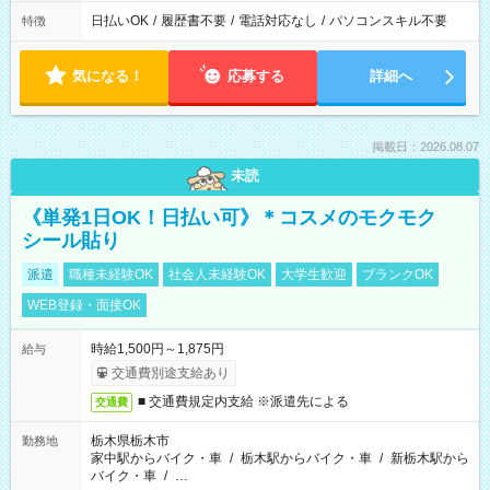
日払いOK
/
履歴書不要
/
電話対応なし
/
パソコンスキル不要
特徴
気になる！
応募する
詳細へ
掲載日：2026.08.07
未読
《単発1日OK！日払い可》＊コスメのモクモク
シール貼り
派遣
職種未経験OK
社会人未経験OK
大学生歓迎
ブランクOK
WEB登録・面接OK
時給1,500円～1,875円
給与
交通費別途支給あり
■ 交通費規定内支給 ※派遣先による
交通費
栃木県栃木市
勤務地
家中駅からバイク・車
/
栃木駅からバイク・車
/
新栃木駅から
バイク・車
/
…