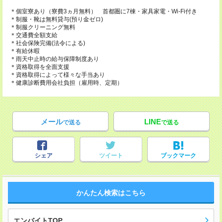
＊個室寮あり（寮費3ヵ月無料） 首都圏に7棟・家具家電・Wi-Fi付き
＊制服・靴は無料貸与(預り金ゼロ)
＊制服クリーニング無料
＊交通費全額支給
＊社会保険完備(法令による)
＊有給休暇
＊雨天中止時の給与保障制度あり
＊資格取得を全面支援
＊資格取得によって様々な手当あり
＊健康診断費用会社負担（雇用時、定期）
メール
LINE
で送る
で送る
シェア
ツイート
ブックマーク
かんたん検索はこちら
エンバイトTOP