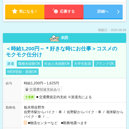
気になる！
応募する
詳細へ
掲載日：2026.08.09
未読
＜時給1,200円～＊好きな時にお仕事＞コスメの
モクモク仕分け
派遣
職種未経験OK
社会人未経験OK
大学生歓迎
ブランクOK
WEB登録・面接OK
時給1,200円～1,625円
給与
交通費別途支給あり
■ 交通費規定内支給 ※派遣先による
交通費
栃木県佐野市
勤務地
佐野市駅からバイク・車
/
佐野駅からバイク・車
/
堀米駅から
バイク・車
/
…
■物流センターなど ■勤務地選べます