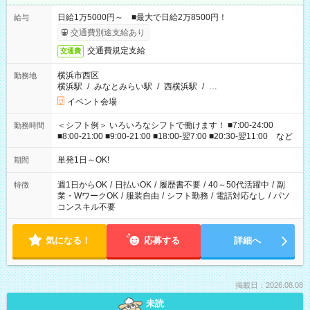
日給1万5000円～ ■最大で日給2万8500円！
給与
交通費別途支給あり
交通費規定支給
交通費
横浜市西区
勤務地
横浜駅
/
みなとみらい駅
/
西横浜駅
/
…
イベント会場
＜シフト例＞ いろいろなシフトで働けます！ ■7:00-24:00
勤務時間
■8:00-21:00 ■9:00-21:00 ■18:00-翌7:00 ■20:30-翌11:00 など
単発1日～OK!
期間
週1日からOK
/
日払いOK
/
履歴書不要
/
40～50代活躍中
/
副
特徴
業・WワークOK
/
服装自由
/
シフト勤務
/
電話対応なし
/
パソ
コンスキル不要
気になる！
応募する
詳細へ
掲載日：2026.08.08
未読