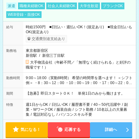
派遣
職種未経験OK
社会人未経験OK
大学生歓迎
ブランクOK
WEB登録・面接OK
時給1500円 ■日払い・週払いOK！(規定あり) ■現金日払いも
給与
OK(規定あり)
交通費別途支給あり
東京都新宿区
勤務地
新宿駅
/
新宿三丁目駅
大手物流会社（年齢不問／「無理なく続けられる」と好評の
職場です！）
9:00～18:00（実動8時間） 希望の時間帯を選べます！ ＜シフト
勤務時間
例＞ ・8：30～12：00 ・10：00～19：00 ・17：00～22：00
・13：00～22：00 ・22：00～翌6：00 など
【急募】即日スタートＯＫ！ 単発1日のみから働けます。
期間
週1日からOK
/
日払いOK
/
履歴書不要
/
40～50代活躍中
/
副
特徴
業・WワークOK
/
服装自由
/
シフト勤務
/
10名以上の大量募
集
/
電話対応なし
/
パソコンスキル不要
気になる！
応募する
詳細へ