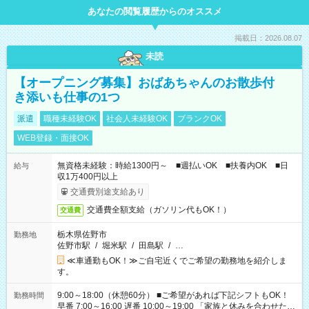
あなたの閲覧履歴からのオススメ
掲載日：2026.08.07
未読
【オープニング募集】おばあちゃんのお散歩付
き添いも仕事の1つ
派遣
職種未経験OK
社会人未経験OK
ブランクOK
WEB登録・面接OK
無資格未経験：時給1300円～ ■週払いOK ■扶養内OK ■日
給与
収1万400円以上
交通費別途支給あり
交通費全額支給（ガソリン代もOK！）
交通費
栃木県佐野市
勤務地
佐野市駅
/
堀米駅
/
田島駅
/
…
≪車通勤もOK！≫ご自宅近くでご希望の勤務地を紹介しま
す。
9:00～18:00（休憩60分） ■ご希望があれば下記シフトもOK！
勤務時間
早番 7:00～16:00 遅番 10:00～19:00 「家族と休みを合わせた