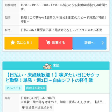
10:00～19:00 10:00～17:00 ※表記のうち実働6時間から8時間で
勤務時間
す。
長期【ご応募から1週間以内(最短2日目)のスピード就業が可能】
期間
即日～
日払いOK
/
履歴書不要
/
電話対応なし
/
パソコンスキル不要
特徴
気になる！
応募する
詳細へ
未読
【日払い・未経験歓迎！】稼ぎたい日にサクッ
と勤務！単発・週1日～自由シフトの軽作業
アルバイト
職種未経験OK
日給10,305円～37,204円
給与
※経験・能力等を考慮の上、加給・優遇いたします。 【試用期
間】試用期間なし
交通費別途支給あり