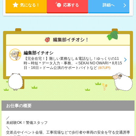
気になる！
応募する
詳細へ
編集部イチオシ
【完全在宅！】難しい業務なし＆電話なし！ゆっくりの11
時～時短＊データ入力・事務、＜SEKAI NO OWARI＊8月15
日・16日＞ドーム公演のサポートバイトなど
(8/7UP!)
お仕事の概要
／
未経験OK！警備スタッフ
＼
交差点やイベント会場、工事現場などで歩行者や車両の安全を守る交通誘導