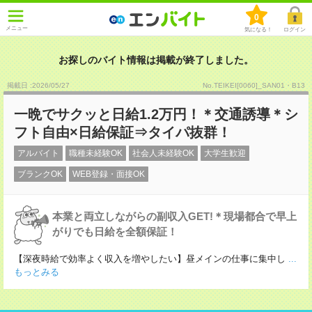
0
メニュー
気になる！
ログイン
お探しのバイト情報は掲載が終了しました。
掲載日 :2026
/
05
/
27
No.TEIKEI[0060]_SAN01・B13
一晩でサクッと日給1.2万円！＊交通誘導＊シ
フト自由×日給保証⇒タイパ抜群！
アルバイト
職種未経験OK
社会人未経験OK
大学生歓迎
ブランクOK
WEB登録・面接OK
本業と両立しながらの副収入GET!＊現場都合で早上
がりでも日給を全額保証！
【深夜時給で効率よく収入を増やしたい】昼メインの仕事に集中し
...
もっとみる