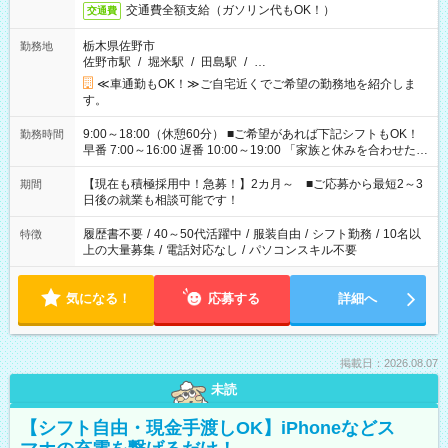
交通費全額支給（ガソリン代もOK！）
交通費
栃木県佐野市
勤務地
佐野市駅
/
堀米駅
/
田島駅
/
…
≪車通勤もOK！≫ご自宅近くでご希望の勤務地を紹介しま
す。
9:00～18:00（休憩60分） ■ご希望があれば下記シフトもOK！
勤務時間
早番 7:00～16:00 遅番 10:00～19:00 「家族と休みを合わせた
い」 「余裕を持って夕飯の準備がしたい」 「できれば残業はし
たくない」 など、ご希望を教えてくださいね。 ※Wワーク希望
【現在も積極採用中！急募！】2カ月～ ■ご応募から最短2～3
期間
の方へ 今ご覧のお仕事で希望する勤務時間と、もう1つのお仕事
日後の就業も相談可能です！
の勤務時間。 合計で週40時間を超える場合は応募できません。
履歴書不要
/
40～50代活躍中
/
服装自由
/
シフト勤務
/
10名以
特徴
上の大量募集
/
電話対応なし
/
パソコンスキル不要
気になる！
応募する
詳細へ
掲載日：2026.08.07
未読
【シフト自由・現金手渡しOK】iPhoneなどス