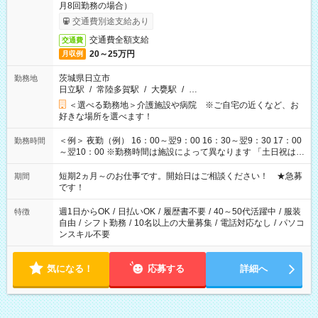
月8回勤務の場合）
交通費別途支給あり
交通費全額支給
交通費
20～25万円
月収例
茨城県日立市
勤務地
日立駅
/
常陸多賀駅
/
大甕駅
/
…
＜選べる勤務地＞介護施設や病院 ※ご自宅の近くなど、お
好きな場所を選べます！
＜例＞ 夜勤（例） 16：00～翌9：00 16：30～翌9：30 17：00
勤務時間
～翌10：00 ※勤務時間は施設によって異なります 「土日祝は休
みたい」 「しっかり稼ぎたい」 「もう少し遅い時間から始めた
い」など ご希望にあったお仕事をご案内いたします。 ※未経験
短期2ヵ月～のお仕事です。開始日はご相談ください！ ★急募
期間
の方の場合は1～2ヶ月間は日中での仕事を経験いただき、 お
です！
仕事に慣れてからの夜勤になります。 ★家庭の都合でお休みが
必要な場合も遠慮なくご相談ください。
週1日からOK
/
日払いOK
/
履歴書不要
/
40～50代活躍中
/
服装
特徴
自由
/
シフト勤務
/
10名以上の大量募集
/
電話対応なし
/
パソコ
ンスキル不要
気になる！
応募する
詳細へ