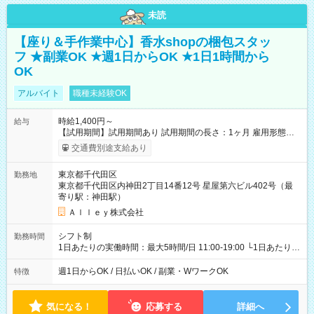
未読
【座り＆手作業中心】香水shopの梱包スタッ
フ ★副業OK ★週1日からOK ★1日1時間から
OK
アルバイト
職種未経験OK
時給1,400円～
給与
【試用期間】試用期間あり 試用期間の長さ：1ヶ月 雇用形態、
給与は本採用時と同じです。
交通費別途支給あり
東京都千代田区
勤務地
東京都千代田区内神田2丁目14番12号 星屋第六ビル402号（最
寄り駅：神田駅）
Ａｌｌｅｙ株式会社
シフト制
勤務時間
1日あたりの実働時間：最大5時間/日 11:00-19:00 └1日あたりの
実働時間：1-5時間 └上記の時間帯内であれば、いつでも勤務可
能！ └平日・土曜日の中で、お好きな曜日でご勤務いただけま
週1日からOK / 日払いOK / 副業・WワークOK
特徴
す！ 【シフト例】 ・11:00～14:00 ・16:30～19:00 ・13:00～
18:00 などのように、自由な働き方が可能なお仕事です！
気になる！
応募する
詳細へ