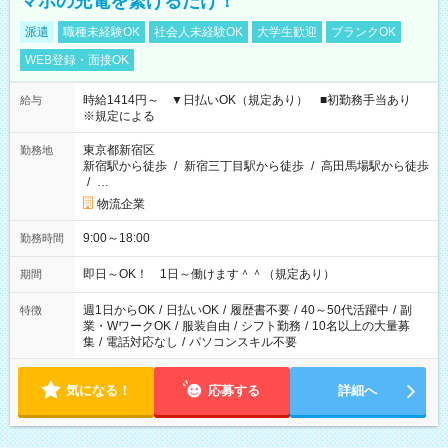
マホの充電を繋げるだけ！
派遣
職種未経験OK
社会人未経験OK
大学生歓迎
ブランクOK
WEB登録・面接OK
時給1414円～ ▼日払いOK（規定あり） ■初勤務手当あり
給与
※規定による
東京都新宿区
勤務地
新宿駅から徒歩
/
新宿三丁目駅から徒歩
/
高田馬場駅から徒歩
/
…
物流企業
9:00～18:00
勤務時間
即日～OK！ 1日～働けます＾＾（規定あり）
期間
週1日からOK
/
日払いOK
/
履歴書不要
/
40～50代活躍中
/
副
特徴
業・WワークOK
/
服装自由
/
シフト勤務
/
10名以上の大量募
集
/
電話対応なし
/
パソコンスキル不要
気になる！
応募する
詳細へ