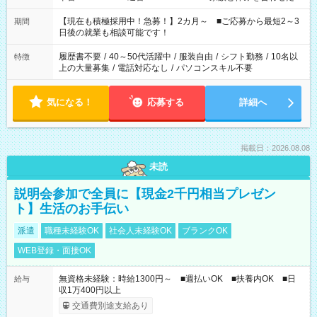
い」 「余裕を持って夕飯の準備がしたい」 「できれば残業はし
たくない」 など、ご希望を教えてくださいね。 ※Wワーク希望
【現在も積極採用中！急募！】2カ月～ ■ご応募から最短2～3
期間
の方へ 今ご覧のお仕事で希望する勤務時間と、もう1つのお仕事
日後の就業も相談可能です！
の勤務時間。 合計で週40時間を超える場合は応募できません。
履歴書不要
/
40～50代活躍中
/
服装自由
/
シフト勤務
/
10名以
特徴
上の大量募集
/
電話対応なし
/
パソコンスキル不要
気になる！
応募する
詳細へ
掲載日：2026.08.08
未読
説明会参加で全員に【現金2千円相当プレゼン
ト】生活のお手伝い
派遣
職種未経験OK
社会人未経験OK
ブランクOK
WEB登録・面接OK
無資格未経験：時給1300円～ ■週払いOK ■扶養内OK ■日
給与
収1万400円以上
交通費別途支給あり