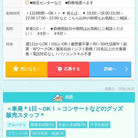
■物流センターなど ■勤務地選べます
＜1日3時間～OK！＞ ▼ 例えば… ▼ 15:00～18:00 15:00～
勤務時間
22:00 17:00～22:00 など こちら以外の時間もお気軽にご相談く
ださい！
単発1日～！ ★勤務開始日や期間はお気軽にご相談くださ
期間
い！ ＃8月～ ＃9月～
週1日からOK
/
日払いOK
/
履歴書不要
/
40～50代活躍中
/
副
特徴
業・WワークOK
/
服装自由
/
シフト勤務
/
10名以上の大量募
集
/
電話対応なし
/
パソコンスキル不要
気になる！
応募する
詳細へ
掲載日：2026.08.07
未読
＜単発＊1日～OK！＞コンサートなどのグッズ
販売スタッフ＊
アルバイト
職種未経験OK
社会人未経験OK
大学生歓迎
ブランクOK
WEB登録・面接OK