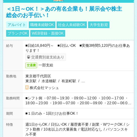
＜1日～OK！＞あの有名企業も！展示会や株主
総会のお手伝い！
アルバイト
職種未経験OK
社会人未経験OK
大学生歓迎
ブランクOK
WEB登録・面接OK
■日給16,840円～ ■日払いOK ■実働3時間5,120円のお仕事あ
給与
ります！
交通費別途支給あり
一部支給
交通費
東京都千代田区
勤務地
東京駅
/
水道橋駅
/
有楽町駅
/
…
株式会社マッシュ
■シフト例 ・07:00～19:30 ・09:00～12:00 ・10:00～17:00 ・
勤務時間
18:00～23:00 ・19:00～07:00 ・20:00～09:00 ・22:00～06:00
etc ★最短で3時間で5,120円のお仕事から 15時間で2万円近く稼
げるお仕事も！ ご希望のお時間に合わせてご紹介！ ※シフトは
■１日のみ・1回だけお仕事OK！
期間
現場によって異なります。 ※勿論、休憩時間はあるのでご安心
ください！
週1日からOK
/
日払いOK
/
履歴書不要
/
副業・WワークOK
/
シ
特徴
フト勤務
/
10名以上の大量募集
/
電話対応なし
/
パソコンスキ
ル不要