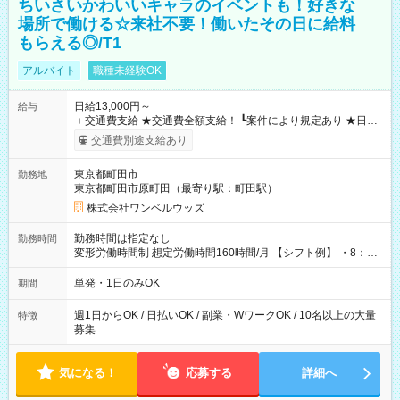
ちいさいかわいいキャラのイベントも！好きな
場所で働ける☆来社不要！働いたその日に給料
もらえる◎/T1
アルバイト
職種未経験OK
日給13,000円～
給与
＋交通費支給 ★交通費全額支給！ ┗案件により規定あり ★日払
いOK！（規定あり） ┗働いたその日に現金GET♪ お仕事後はコ
交通費別途支給あり
ンビニATMから 日払い分を引き落とせます！ 【試用期間】試
用期間なし
東京都町田市
勤務地
東京都町田市原町田（最寄り駅：町田駅）
株式会社ワンベルウッズ
勤務時間は指定なし
勤務時間
変形労働時間制 想定労働時間160時間/月 【シフト例】 ・8：00
～21：00
単発・1日のみOK
期間
週1日からOK / 日払いOK / 副業・WワークOK / 10名以上の大量
特徴
募集
気になる！
応募する
詳細へ