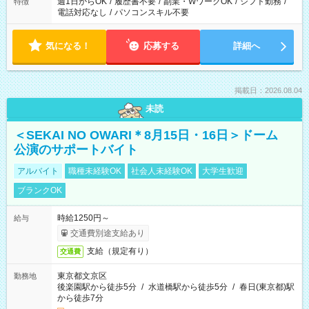
週1日からOK
/
履歴書不要
/
副業・WワークOK
/
シフト勤務
/
特徴
電話対応なし
/
パソコンスキル不要
気になる！
応募する
詳細へ
掲載日：2026.08.04
未読
＜SEKAI NO OWARI＊8月15日・16日＞ドーム
公演のサポートバイト
アルバイト
職種未経験OK
社会人未経験OK
大学生歓迎
ブランクOK
時給1250円～
給与
交通費別途支給あり
支給（規定有り）
交通費
東京都文京区
勤務地
後楽園駅から徒歩5分
/
水道橋駅から徒歩5分
/
春日(東京都)駅
から徒歩7分