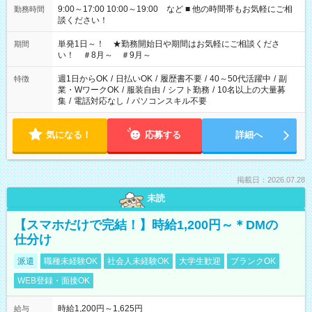
9:00～17:00 10:00～19:00 など ■ 他の時間帯もお気軽にご相
勤務時間
談ください！
単発1日～！ ★勤務開始日や期間はお気軽にご相談くださ
期間
い！ ＃8月～ ＃9月～
週1日からOK
/
日払いOK
/
履歴書不要
/
40～50代活躍中
/
副
特徴
業・WワークOK
/
服装自由
/
シフト勤務
/
10名以上の大量募
集
/
電話対応なし
/
パソコンスキル不要
気になる！
応募する
詳細へ
掲載日：2026.07.28
未読
【スマホだけで完結！】時給1,200円～＊DMの
仕分け
派遣
職種未経験OK
社会人未経験OK
大学生歓迎
ブランクOK
WEB登録・面接OK
時給1,200円～1,625円
給与