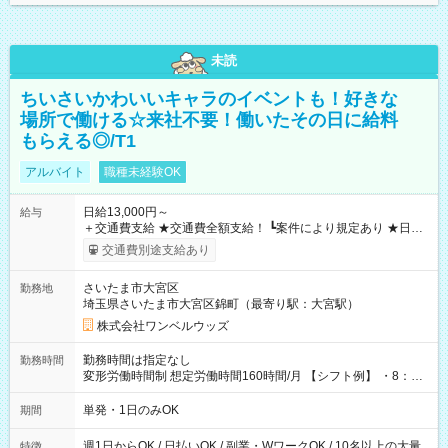
未読
ちいさいかわいいキャラのイベントも！好きな
場所で働ける☆来社不要！働いたその日に給料
もらえる◎/T1
アルバイト
職種未経験OK
日給13,000円～
給与
＋交通費支給 ★交通費全額支給！ ┗案件により規定あり ★日払
いOK！（規定あり） ┗働いたその日に現金GET♪ お仕事後はコ
交通費別途支給あり
ンビニATMから 日払い分を引き落とせます！ 【試用期間】試
用期間なし
さいたま市大宮区
勤務地
埼玉県さいたま市大宮区錦町（最寄り駅：大宮駅）
株式会社ワンベルウッズ
勤務時間は指定なし
勤務時間
変形労働時間制 想定労働時間160時間/月 【シフト例】 ・8：00
～21：00
単発・1日のみOK
期間
週1日からOK / 日払いOK / 副業・WワークOK / 10名以上の大量
特徴