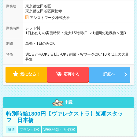
東京都世田谷区
勤務地
東京都世田谷区豪徳寺
アシストワーク株式会社
シフト制
勤務時間
1日あたりの実働時間：最大15時間/日 ＜1週間の勤務例＞週3回
勤務 勤務：月・水・金 休み：火・木・土・日 好きな時にお仕事
可能です！ ※1日あたりの最大実働時間は日勤、夜勤共に勤務し
単発・1日のみOK
期間
た時間になります。
週1日からOK / 日払いOK / 副業・WワークOK / 10名以上の大量
特徴
募集
気になる！
応募する
詳細へ
未読
特別時給1800円【ヴァレクストラ】短期スタッ
フ 日本橋
派遣
ブランクOK
WEB登録・面接OK