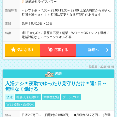
株式会社ライブパワー
＜シフト例＞ 7:00～23:00 13:30～22:00 上記の時間から好きな
勤務時間
時間を選べます！ ※時間は変更となる可能性があります
急募！8月15日・16日
期間
週1日からOK
/
履歴書不要
/
副業・WワークOK
/
シフト勤務
/
特徴
電話対応なし
/
パソコンスキル不要
気になる！
応募する
詳細へ
掲載日：2026.08.08
未読
入浴ナシ＊夜勤でゆったり見守りだけ＊週1日～
無理なく働ける
派遣
社会人未経験OK
大学生歓迎
ブランクOK
WEB登録・面接OK
日収2.9万円～（日勤時給1650円） ■月収例23.7万円～（夜勤
給与