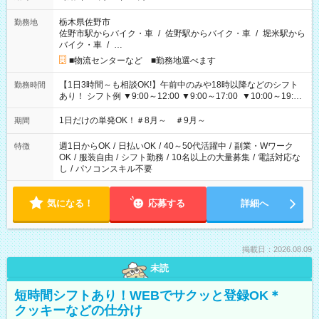
栃木県佐野市
勤務地
佐野市駅からバイク・車
/
佐野駅からバイク・車
/
堀米駅から
バイク・車
/
…
■物流センターなど ■勤務地選べます
【1日3時間～も相談OK!】午前中のみや18時以降などのシフト
勤務時間
あり！ シフト例 ▼9:00～12:00 ▼9:00～17:00 ▼10:00～19:00
▼18:00～21:00
1日だけの単発OK！＃8月～ ＃9月～
期間
週1日からOK
/
日払いOK
/
40～50代活躍中
/
副業・Wワーク
特徴
OK
/
服装自由
/
シフト勤務
/
10名以上の大量募集
/
電話対応な
し
/
パソコンスキル不要
気になる！
応募する
詳細へ
掲載日：2026.08.09
未読
短時間シフトあり！WEBでサクッと登録OK＊
クッキーなどの仕分け