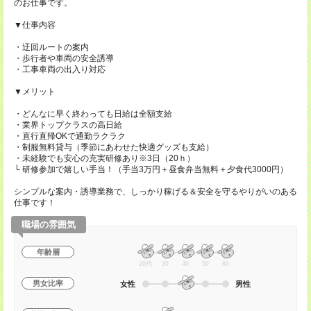
のお仕事です。
▼仕事内容
・迂回ルートの案内
・歩行者や車両の安全誘導
・工事車両の出入り対応
▼メリット
・どんなに早く終わっても日給は全額支給
・業界トップクラスの高日給
・直行直帰OKで通勤ラクラク
・制服無料貸与（季節にあわせた快適グッズも支給）
・未経験でも安心の充実研修あり※3日（20ｈ）
└ 研修参加で嬉しい手当！（手当3万円＋昼食弁当無料＋夕食代3000円）
シンプルな案内・誘導業務で、しっかり稼げる＆安全を守るやりがいのある
仕事です！
職場の雰囲気
年齢層
20代
30
40
50
60
男女比率
女性
男性