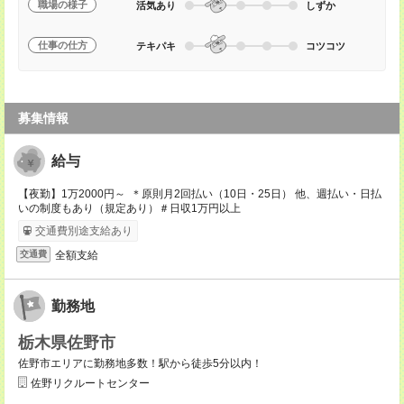
職場の様子
活気あり
しずか
仕事の仕方
テキパキ
コツコツ
募集情報
給与
【夜勤】1万2000円～ ＊原則月2回払い（10日・25日） 他、週払い・日払
いの制度もあり（規定あり）＃日収1万円以上
交通費別途支給あり
全額支給
交通費
勤務地
栃木県佐野市
佐野市エリアに勤務地多数！駅から徒歩5分以内！
佐野リクルートセンター