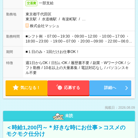
一部支給
交通費
東京都千代田区
勤務地
東京駅
/
水道橋駅
/
有楽町駅
/
…
株式会社マッシュ
■シフト例 ・07:00～19:30 ・09:00～12:00 ・10:00～17:00 ・
勤務時間
18:00～23:00 ・19:00～07:00 ・20:00～09:00 ・22:00～06:00
etc ★最短で3時間で5,120円のお仕事から 15時間で2万円近く稼
げるお仕事も！ ご希望のお時間に合わせてご紹介！ ※シフトは
■１日のみ・1回だけお仕事OK！
期間
現場によって異なります。 ※勿論、休憩時間はあるのでご安心
ください！
週1日からOK
/
日払いOK
/
履歴書不要
/
副業・WワークOK
/
シ
特徴
フト勤務
/
10名以上の大量募集
/
電話対応なし
/
パソコンスキ
ル不要
気になる！
応募する
詳細へ
掲載日：2026.08.09
未読
＜時給1,200円～＊好きな時にお仕事＞コスメの
モクモク仕分け