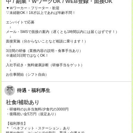
中 / 副業・WワークOK / WEB登録・面接OK
▼Ｗワーカー・フリーター・歓迎
▽未経験OK！18才以上であれば年齢不問！
エンバイトで応募
↓
メール・SMSで面接の案内（遅くとも1時間以内には届くはずです！）
↓
面接実施（分からないことなど相談に乗ります！）
↓
3日間の研修（業務内容の説明・食事手当あり）
※連続3日間ではなくOK！
↓
入社手続き・無料健康診断（研修手当をゲット）
↓
お仕事開始（シフト自由）
待遇・福利厚生
社食/補助あり
・研修時のお弁当無料/夕食代の3000円
・復職祝い金5万円（規定あり）
【福利厚生】
＊「ベネフィット・ステーション」あり