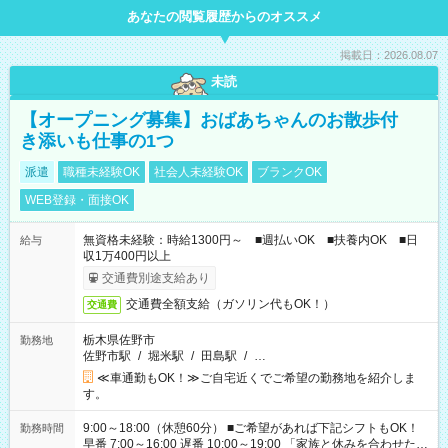
あなたの閲覧履歴からのオススメ
掲載日：2026.08.07
未読
【オープニング募集】おばあちゃんのお散歩付
き添いも仕事の1つ
派遣
職種未経験OK
社会人未経験OK
ブランクOK
WEB登録・面接OK
無資格未経験：時給1300円～ ■週払いOK ■扶養内OK ■日
給与
収1万400円以上
交通費別途支給あり
交通費全額支給（ガソリン代もOK！）
交通費
栃木県佐野市
勤務地
佐野市駅
/
堀米駅
/
田島駅
/
…
≪車通勤もOK！≫ご自宅近くでご希望の勤務地を紹介しま
す。
9:00～18:00（休憩60分） ■ご希望があれば下記シフトもOK！
勤務時間
早番 7:00～16:00 遅番 10:00～19:00 「家族と休みを合わせた