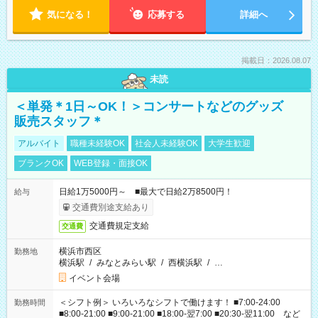
気になる！
応募する
詳細へ
掲載日：2026.08.07
未読
＜単発＊1日～OK！＞コンサートなどのグッズ
販売スタッフ＊
アルバイト
職種未経験OK
社会人未経験OK
大学生歓迎
ブランクOK
WEB登録・面接OK
日給1万5000円～ ■最大で日給2万8500円！
給与
交通費別途支給あり
交通費規定支給
交通費
横浜市西区
勤務地
横浜駅
/
みなとみらい駅
/
西横浜駅
/
…
イベント会場
＜シフト例＞ いろいろなシフトで働けます！ ■7:00-24:00
勤務時間
■8:00-21:00 ■9:00-21:00 ■18:00-翌7:00 ■20:30-翌11:00 など