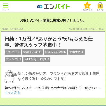
0
メニュー
気になる！
ログイン
お探しのバイト情報は掲載が終了しました。
掲載日 :2026
/
06
/
25
No.TEIKEI[0060]_SAN01・C04
日給：1万円／“ありがとう”がもらえる仕
事、警備スタッフ募集中！
アルバイト
職種未経験OK
社会人未経験OK
大学生歓迎
ブランクOK
WEB登録・面接OK
新しく働きたい方、ブランクがある方大歓迎！無理
なく続く週1～OKのシフト制！
初めは誰だって不安…でも先輩たちの大半は未経験から！続けてい
...
もっとみる