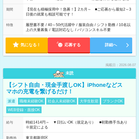
い」 「余裕を持って夕飯の準備がしたい」 「できれば残業はし
たくない」 など、ご希望を教えてくださいね。 ※Wワーク希望
【現在も積極採用中！急募！】2カ月～ ■ご応募から最短2～3
期間
の方へ 今ご覧のお仕事で希望する勤務時間と、もう1つのお仕事
日後の就業も相談可能です！
の勤務時間。 合計で週40時間を超える場合は応募できません。
履歴書不要
/
40～50代活躍中
/
服装自由
/
シフト勤務
/
10名以
特徴
上の大量募集
/
電話対応なし
/
パソコンスキル不要
気になる！
応募する
詳細へ
掲載日：2026.08.07
未読
【シフト自由・現金手渡しOK】iPhoneなどス
マホの充電を繋げるだけ！
派遣
職種未経験OK
社会人未経験OK
大学生歓迎
ブランクOK
WEB登録・面接OK
時給1414円～ ▼日払いOK（規定あり） ■初勤務手当あり
給与
※規定による
東京都新宿区
勤務地