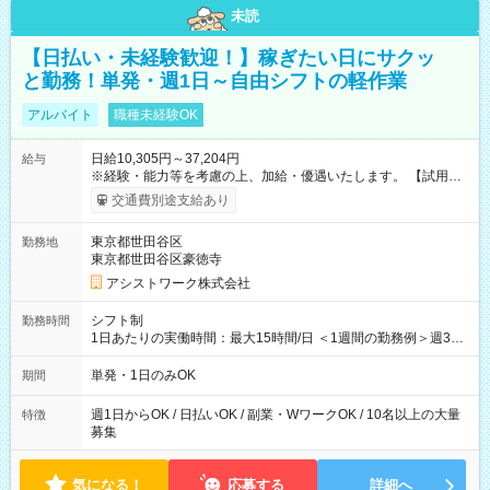
未読
【日払い・未経験歓迎！】稼ぎたい日にサクッ
と勤務！単発・週1日～自由シフトの軽作業
アルバイト
職種未経験OK
日給10,305円～37,204円
給与
※経験・能力等を考慮の上、加給・優遇いたします。 【試用期
間】試用期間なし
交通費別途支給あり
東京都世田谷区
勤務地
東京都世田谷区豪徳寺
アシストワーク株式会社
シフト制
勤務時間
1日あたりの実働時間：最大15時間/日 ＜1週間の勤務例＞週3回
勤務 勤務：月・水・金 休み：火・木・土・日 好きな時にお仕事
可能です！ ※1日あたりの最大実働時間は日勤、夜勤共に勤務し
単発・1日のみOK
期間
た時間になります。
週1日からOK / 日払いOK / 副業・WワークOK / 10名以上の大量
特徴
募集
気になる！
応募する
詳細へ