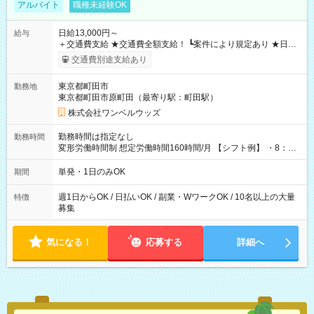
アルバイト
職種未経験OK
日給13,000円～
給与
＋交通費支給 ★交通費全額支給！ ┗案件により規定あり ★日払
いOK！（規定あり） ┗働いたその日に現金GET♪ お仕事後はコ
交通費別途支給あり
ンビニATMから 日払い分を引き落とせます！ 【試用期間】試
用期間なし
東京都町田市
勤務地
東京都町田市原町田（最寄り駅：町田駅）
株式会社ワンベルウッズ
勤務時間は指定なし
勤務時間
変形労働時間制 想定労働時間160時間/月 【シフト例】 ・8：00
～21：00
単発・1日のみOK
期間
週1日からOK / 日払いOK / 副業・WワークOK / 10名以上の大量
特徴
募集
気になる！
応募する
詳細へ