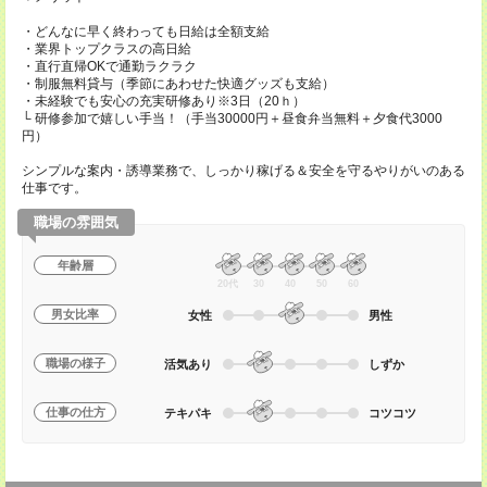
・どんなに早く終わっても日給は全額支給
・業界トップクラスの高日給
・直行直帰OKで通勤ラクラク
・制服無料貸与（季節にあわせた快適グッズも支給）
・未経験でも安心の充実研修あり※3日（20ｈ）
└ 研修参加で嬉しい手当！（手当30000円＋昼食弁当無料＋夕食代3000
円）
シンプルな案内・誘導業務で、しっかり稼げる＆安全を守るやりがいのある
仕事です。
職場の雰囲気
年齢層
20代
30
40
50
60
男女比率
女性
男性
職場の様子
活気あり
しずか
仕事の仕方
テキパキ
コツコツ