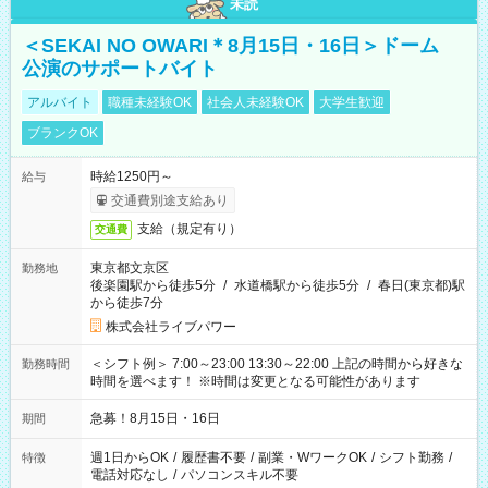
未読
＜SEKAI NO OWARI＊8月15日・16日＞ドーム
公演のサポートバイト
アルバイト
職種未経験OK
社会人未経験OK
大学生歓迎
ブランクOK
時給1250円～
給与
交通費別途支給あり
支給（規定有り）
交通費
東京都文京区
勤務地
後楽園駅から徒歩5分
/
水道橋駅から徒歩5分
/
春日(東京都)駅
から徒歩7分
株式会社ライブパワー
＜シフト例＞ 7:00～23:00 13:30～22:00 上記の時間から好きな
勤務時間
時間を選べます！ ※時間は変更となる可能性があります
急募！8月15日・16日
期間
週1日からOK
/
履歴書不要
/
副業・WワークOK
/
シフト勤務
/
特徴
電話対応なし
/
パソコンスキル不要