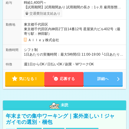
時給1,400円～
給与
【試用期間】試用期間あり 試用期間の長さ：1ヶ月 雇用形態、
給与は本採用時と同じです。
交通費別途支給あり
東京都千代田区
勤務地
東京都千代田区内神田2丁目14番12号 星屋第六ビル402号（最
寄り駅：神田駅）
Ａｌｌｅｙ株式会社
シフト制
勤務時間
1日あたりの実働時間：最大5時間/日 11:00-19:00 └1日あたりの
実働時間：1-5時間 └上記の時間帯内であれば、いつでも勤務可
能！ └平日・土曜日の中で、お好きな曜日でご勤務いただけま
週1日からOK / 日払いOK / 副業・WワークOK
特徴
す！ 【シフト例】 ・11:00～14:00 ・16:30～19:00 ・13:00～
18:00 などのように、自由な働き方が可能なお仕事です！
気になる！
応募する
詳細へ
未読
年末までの集中ワーキング｜案外楽しい！ジャ
ガイモの選別・梱包