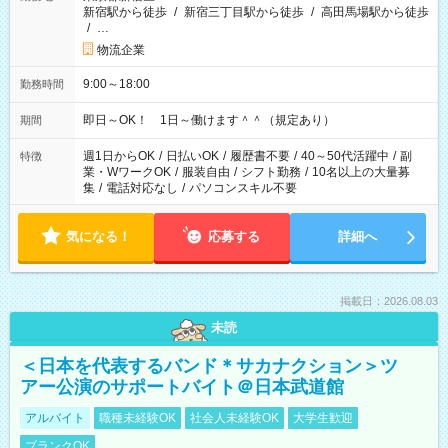
新宿駅から徒歩
/
新宿三丁目駅から徒歩
/
高田馬場駅から徒歩
/
…
物流企業
9:00～18:00
勤務時間
即日～OK！ 1日～働けます＾＾（規定あり）
期間
週1日からOK
/
日払いOK
/
履歴書不要
/
40～50代活躍中
/
副
特徴
業・WワークOK
/
服装自由
/
シフト勤務
/
10名以上の大量募
集
/
電話対応なし
/
パソコンスキル不要
気になる！
応募する
詳細へ
掲載日：2026.08.03
未読
＜日本を代表するバンド＊サカナクション＞ツ
アー公演のサポートバイト＠日本武道館
アルバイト
職種未経験OK
社会人未経験OK
大学生歓迎
ブランクOK