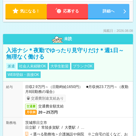
気になる！
応募する
詳細へ
掲載日：2026.08.08
未読
入浴ナシ＊夜勤でゆったり見守りだけ＊週1日～
無理なく働ける
派遣
社会人未経験OK
大学生歓迎
ブランクOK
WEB登録・面接OK
日収2.9万円～（日勤時給1650円） ■月収例23.7万円～（夜勤
給与
月8回勤務の場合）
交通費別途支給あり
交通費全額支給
交通費
20～25万円
月収例
茨城県日立市
勤務地
日立駅
/
常陸多賀駅
/
大甕駅
/
…
＜選べる勤務地＞介護施設や病院 ※ご自宅の近くなど、お