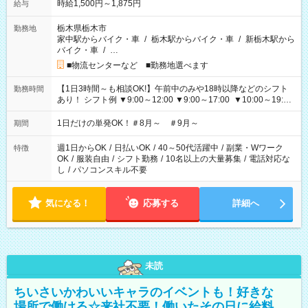
時給1,500円～1,875円
給与
栃木県栃木市
勤務地
家中駅からバイク・車
/
栃木駅からバイク・車
/
新栃木駅から
バイク・車
/
…
■物流センターなど ■勤務地選べます
【1日3時間～も相談OK!】午前中のみや18時以降などのシフト
勤務時間
あり！ シフト例 ▼9:00～12:00 ▼9:00～17:00 ▼10:00～19:00
▼18:00～21:00
1日だけの単発OK！＃8月～ ＃9月～
期間
週1日からOK
/
日払いOK
/
40～50代活躍中
/
副業・Wワーク
特徴
OK
/
服装自由
/
シフト勤務
/
10名以上の大量募集
/
電話対応な
し
/
パソコンスキル不要
気になる！
応募する
詳細へ
未読
ちいさいかわいいキャラのイベントも！好きな
場所で働ける☆来社不要！働いたその日に給料