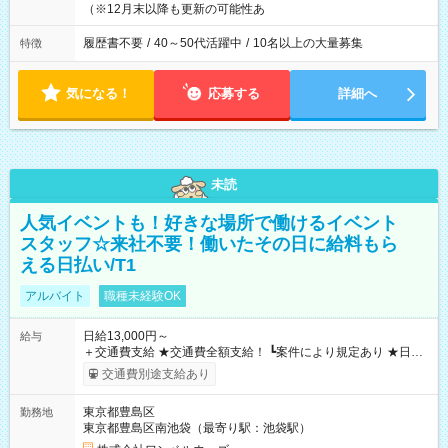
（※12月末以降も更新の可能性あ
履歴書不要
/
40～50代活躍中
/
10名以上の大量募集
特徴
気になる！
応募する
詳細へ
未読
人気イベントも！好きな場所で働けるイベント
スタッフ☆来社不要！働いたその日に給料もら
える日払い/T1
アルバイト
職種未経験OK
日給13,000円～
給与
＋交通費支給 ★交通費全額支給！ ┗案件により規定あり ★日払
いOK！（規定あり） ┗働いたその日に現金GET♪ お仕事後はコ
交通費別途支給あり
ンビニATMから 日払い分を引き落とせます！ 【試用期間】試
用期間なし
東京都豊島区
勤務地
東京都豊島区南池袋（最寄り駅：池袋駅）