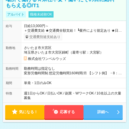
もらえる◎/T1
アルバイト
職種未経験OK
日給13,000円～
給与
＋交通費支給 ★交通費全額支給！ ┗案件により規定あり ★日払
いOK！（規定あり） ┗働いたその日に現金GET♪ お仕事後はコ
交通費別途支給あり
ンビニATMから 日払い分を引き落とせます！ 【試用期間】試
用期間なし
さいたま市大宮区
勤務地
埼玉県さいたま市大宮区錦町（最寄り駅：大宮駅）
株式会社ワンベルウッズ
勤務時間は指定なし
勤務時間
変形労働時間制 想定労働時間160時間/月 【シフト例】 ・8：00
～21：00
単発・1日のみOK
期間
週1日からOK / 日払いOK / 副業・WワークOK / 10名以上の大量
特徴
募集
気になる！
応募する
詳細へ