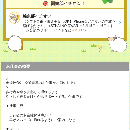
編集部イチオシ
【シフト自由・現金手渡しOK】iPhoneなどスマホの充電を
繋げるだけ！、＜SEKAI NO OWARI＊8月15日・16日＞ド
ーム公演のサポートバイトなど
(8/10UP!)
お仕事の概要
／
未経験OK！交通誘導のお仕事をお願いします
＼
歩行者や車が安心して通れるよう、
やさしく声をかけながらサポートするお仕事です。
▼仕事内容
・歩行者の安全確保や声がけ
・車がスムーズに通れるようにご案内 など
▼メリット