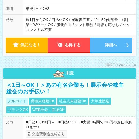
単発1日～OK!
期間
週1日からOK
/
日払いOK
/
履歴書不要
/
40～50代活躍中
/
副
特徴
業・WワークOK
/
服装自由
/
シフト勤務
/
電話対応なし
/
パソ
コンスキル不要
気になる！
応募する
詳細へ
掲載日：2026.08.10
未読
＜1日～OK！＞あの有名企業も！展示会や株主
総会のお手伝い！
アルバイト
職種未経験OK
社会人未経験OK
大学生歓迎
ブランクOK
WEB登録・面接OK
■日給16,840円～ ■日払いOK ■実働3時間5,120円のお仕事あ
給与
ります！
交通費別途支給あり