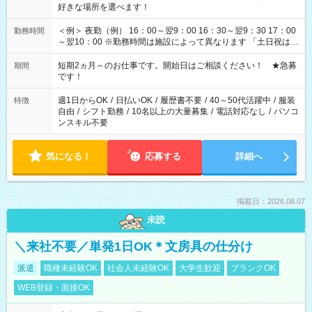
好きな場所を選べます！
＜例＞ 夜勤（例） 16：00～翌9：00 16：30～翌9：30 17：00
勤務時間
～翌10：00 ※勤務時間は施設によって異なります 「土日祝は休
みたい」 「しっかり稼ぎたい」 「もう少し遅い時間から始めた
い」など ご希望にあったお仕事をご案内いたします。 ※未経験
短期2ヵ月～のお仕事です。開始日はご相談ください！ ★急募
期間
の方の場合は1～2ヶ月間は日中での仕事を経験いただき、 お
です！
仕事に慣れてからの夜勤になります。 ★家庭の都合でお休みが
必要な場合も遠慮なくご相談ください。
週1日からOK
/
日払いOK
/
履歴書不要
/
40～50代活躍中
/
服装
特徴
自由
/
シフト勤務
/
10名以上の大量募集
/
電話対応なし
/
パソコ
ンスキル不要
気になる！
応募する
詳細へ
掲載日：2026.08.07
未読
＼来社不要／単発1日OK＊文房具の仕分け
派遣
職種未経験OK
社会人未経験OK
大学生歓迎
ブランクOK
WEB登録・面接OK