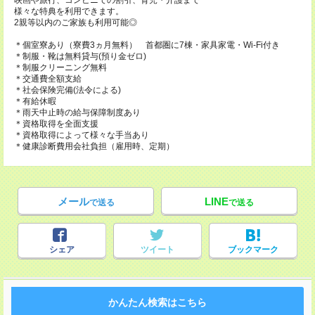
映画や旅行、コンビニでの割引、育児・介護まで
様々な特典を利用できます。
2親等以内のご家族も利用可能◎
＊個室寮あり（寮費3ヵ月無料） 首都圏に7棟・家具家電・Wi-Fi付き
＊制服・靴は無料貸与(預り金ゼロ)
＊制服クリーニング無料
＊交通費全額支給
＊社会保険完備(法令による)
＊有給休暇
＊雨天中止時の給与保障制度あり
＊資格取得を全面支援
＊資格取得によって様々な手当あり
＊健康診断費用会社負担（雇用時、定期）
メール
LINE
で送る
で送る
シェア
ツイート
ブックマーク
かんたん検索はこちら