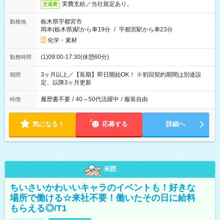
実費支給／当社規定あり。
交通費
栃木県宇都宮市
勤務地
岡本(栃木県)駅から車19分
/
宇都宮駅から車23分
化学・素材
(1)09:00-17:30(休憩60分)
勤務時間
3ヶ月以上／【長期】即日開始OK！ ※初回契約期間は別途設
期間
定、以降3ヶ月更新
履歴書不要
/
40～50代活躍中
/
服装自由
特徴
気になる！
応募する
詳細へ
未読
ちいさいかわいいキャラのイベントも！好きな
場所で働ける☆来社不要！働いたその日に給料
もらえる◎/T1