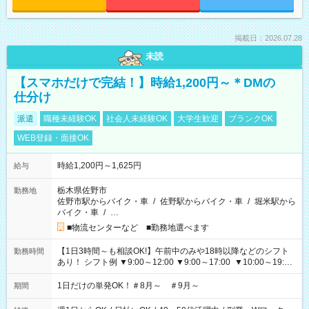
掲載日：2026.07.28
未読
【スマホだけで完結！】時給1,200円～＊DMの
仕分け
派遣
職種未経験OK
社会人未経験OK
大学生歓迎
ブランクOK
WEB登録・面接OK
時給1,200円～1,625円
給与
栃木県佐野市
勤務地
佐野市駅からバイク・車
/
佐野駅からバイク・車
/
堀米駅から
バイク・車
/
…
■物流センターなど ■勤務地選べます
【1日3時間～も相談OK!】午前中のみや18時以降などのシフト
勤務時間
あり！ シフト例 ▼9:00～12:00 ▼9:00～17:00 ▼10:00～19:00
▼18:00～21:00
1日だけの単発OK！＃8月～ ＃9月～
期間