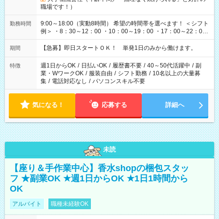
職場です！）
9:00～18:00（実動8時間） 希望の時間帯を選べます！ ＜シフト
勤務時間
例＞ ・8：30～12：00 ・10：00～19：00 ・17：00～22：00
・13：00～22：00 ・22：00～翌6：00 など
【急募】即日スタートＯＫ！ 単発1日のみから働けます。
期間
週1日からOK
/
日払いOK
/
履歴書不要
/
40～50代活躍中
/
副
特徴
業・WワークOK
/
服装自由
/
シフト勤務
/
10名以上の大量募
集
/
電話対応なし
/
パソコンスキル不要
気になる！
応募する
詳細へ
未読
【座り＆手作業中心】香水shopの梱包スタッ
フ ★副業OK ★週1日からOK ★1日1時間から
OK
アルバイト
職種未経験OK