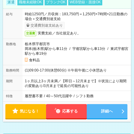
派遣
職種未経験OK
ブランクOK
WEB登録・面接OK
時給1250円／月収例：183,750円＝1,250円×7時間×21日勤務の
給与
場合＋交通費別途支給
交通費別途支給あり
実費支給／当社規定あり。
交通費
栃木県宇都宮市
勤務地
岡本(栃木県)駅から車11分
/
宇都宮駅から車13分
/
東武宇都宮
駅から車19分
食料品
(1)09:00-17:00(休憩60分) ※午前午後に小休憩あり
勤務時間
1ヶ月以上3ヶ月未満／【即日～12月末まで】※状況により期間
期間
の変動あり/3月末まで延長の可能性あり
履歴書不要
/
40～50代活躍中
/
シフト勤務
特徴
気になる！
応募する
詳細へ