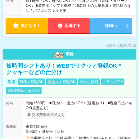
週1日からOK
/
日払いOK
/
40～50代活躍中
/
副業・Wワーク
特徴
OK
/
服装自由
/
シフト勤務
/
10名以上の大量募集
/
電話対応な
し
/
パソコンスキル不要
気になる！
応募する
詳細へ
掲載日：2026.08.10
未読
短時間シフトあり！WEBでサクッと登録OK＊
クッキーなどの仕分け
派遣
職種未経験OK
社会人未経験OK
大学生歓迎
ブランクOK
WEB登録・面接OK
時給1500円 ■日払い・週払いOK！(規定あり) ■現金日払いも
給与
OK(規定あり)
交通費別途支給あり
東京都新宿区
勤務地
新宿駅
/
新宿三丁目駅
大手物流会社（年齢不問／「無理なく続けられる」と好評の