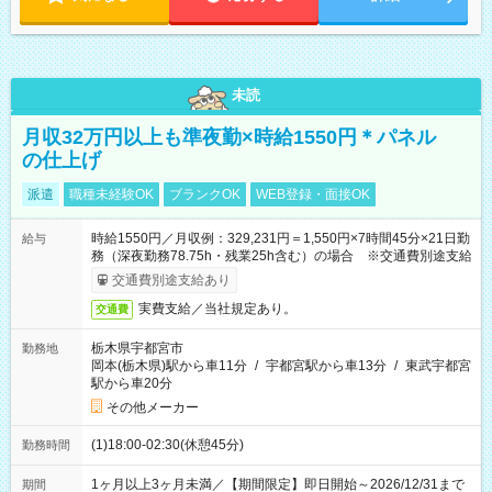
未読
月収32万円以上も準夜勤×時給1550円＊パネル
の仕上げ
派遣
職種未経験OK
ブランクOK
WEB登録・面接OK
時給1550円／月収例：329,231円＝1,550円×7時間45分×21日勤
給与
務（深夜勤務78.75h・残業25h含む）の場合 ※交通費別途支給
交通費別途支給あり
実費支給／当社規定あり。
交通費
栃木県宇都宮市
勤務地
岡本(栃木県)駅から車11分
/
宇都宮駅から車13分
/
東武宇都宮
駅から車20分
その他メーカー
(1)18:00-02:30(休憩45分)
勤務時間
1ヶ月以上3ヶ月未満／【期間限定】即日開始～2026/12/31まで
期間