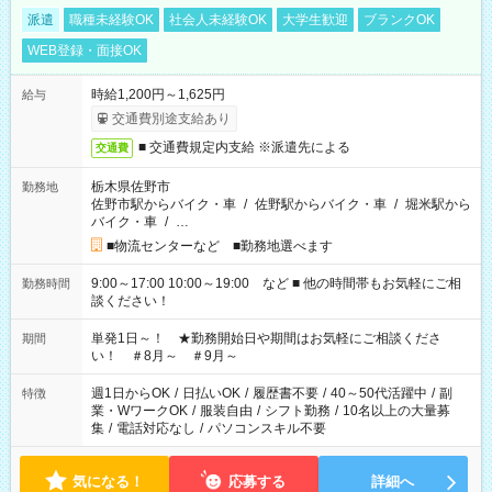
派遣
職種未経験OK
社会人未経験OK
大学生歓迎
ブランクOK
WEB登録・面接OK
時給1,200円～1,625円
給与
交通費別途支給あり
■ 交通費規定内支給 ※派遣先による
交通費
栃木県佐野市
勤務地
佐野市駅からバイク・車
/
佐野駅からバイク・車
/
堀米駅から
バイク・車
/
…
■物流センターなど ■勤務地選べます
9:00～17:00 10:00～19:00 など ■ 他の時間帯もお気軽にご相
勤務時間
談ください！
単発1日～！ ★勤務開始日や期間はお気軽にご相談くださ
期間
い！ ＃8月～ ＃9月～
週1日からOK
/
日払いOK
/
履歴書不要
/
40～50代活躍中
/
副
特徴
業・WワークOK
/
服装自由
/
シフト勤務
/
10名以上の大量募
集
/
電話対応なし
/
パソコンスキル不要
気になる！
応募する
詳細へ