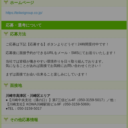
ホームページ
https://teikeigroup.co.jp/
応募・選考について
応募方法
ご応募は下記【応募する】ボタンよりどうぞ！24時間受付中です！
応募後に面接予約ができるURLをメール・SMSにてお送りいたします！
当社では皆様が働きやすい環境作りを日々取り組んでおります。
気になることがあれば面接でお気軽にお問い合わせください！
まずは面接でお会い出来ること楽しみにしています！
面接地
川崎市高津区・川崎区エリア
●【川崎中央支社（溝の口）】第7三信ビル4F（050-3159-5017）／他：
【川崎支社】KOWA川崎駅前ビル9F（050-3159-5069）
●TEL：050-3159-5017
その他応募情報