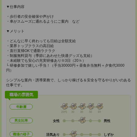
▼仕事内容
・歩行者の安全確保や声がけ
・車がスムーズに通れるようにご案内 など
▼メリット
・どんなに早く終わっても日給は全額支給
・業界トップクラスの高日給
・直行直帰OKで通勤ラクラク
・制服無料貸与（季節にあわせた快適グッズも支給）
・未経験でも安心の充実研修あり※3日（20ｈ）
└ 研修参加で嬉しい手当！（手当30000円＋昼食弁当無料＋夕食代3000
円）
シンプルな案内・誘導業務で、しっかり稼げる＆安全を守るやりがいのある
仕事です。
職場の雰囲気
年齢層
20代
30
40
50
60
男女比率
女性
男性
職場の様子
活気あり
しずか