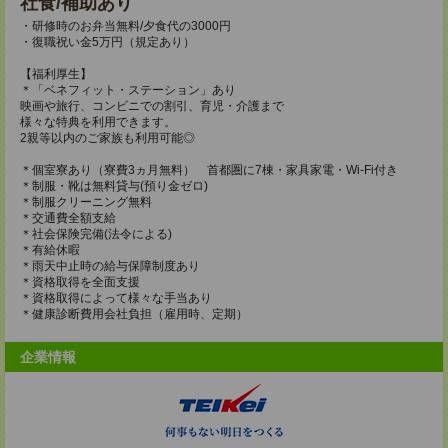
社食/補助あり
・研修時のお弁当無料/夕食代の3000円
・復職祝い金5万円（規定あり）
【福利厚生】
＊「ベネフィット・ステーション」あり
映画や旅行、コンビニでの割引、育児・介護まで
様々な特典を利用できます。
2親等以内のご家族も利用可能◎
＊個室寮あり（寮費3ヵ月無料） 首都圏に7棟・家具家電・Wi-Fi付き
＊制服・靴は無料貸与(預り金ゼロ)
＊制服クリーニング無料
＊交通費全額支給
＊社会保険完備(法令による)
＊有給休暇
＊雨天中止時の給与保障制度あり
＊資格取得を全面支援
＊資格取得によって様々な手当あり
＊健康診断費用会社負担（雇用時、定期）
企業情報