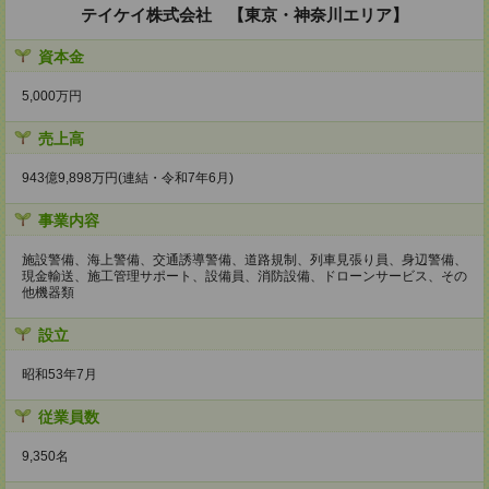
テイケイ株式会社 【東京・神奈川エリア】
資本金
5,000万円
売上高
943億9,898万円(連結・令和7年6月)
事業内容
施設警備、海上警備、交通誘導警備、道路規制、列車見張り員、身辺警備、
現金輸送、施工管理サポート、設備員、消防設備、ドローンサービス、その
他機器類
設立
昭和53年7月
従業員数
9,350名