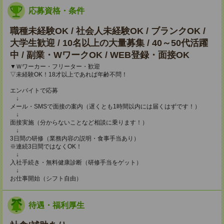
応募資格・条件
職種未経験OK / 社会人未経験OK / ブランクOK /
大学生歓迎 / 10名以上の大量募集 / 40～50代活躍
中 / 副業・WワークOK / WEB登録・面接OK
▼Ｗワーカー・フリーター・歓迎
▽未経験OK！18才以上であれば年齢不問！
エンバイトで応募
↓
メール・SMSで面接の案内（遅くとも1時間以内には届くはずです！）
↓
面接実施（分からないことなど相談に乗ります！）
↓
3日間の研修（業務内容の説明・食事手当あり）
※連続3日間ではなくOK！
↓
入社手続き・無料健康診断（研修手当をゲット）
↓
お仕事開始（シフト自由）
待遇・福利厚生