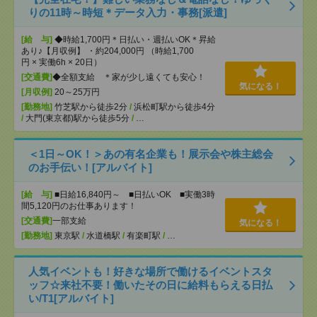
りの11時～時短＊データ入力・事務[派遣]
[給 与]
◆時給1,700円＊日払い・週払いOK＊昇給
あり♪【月収例】 ・約204,000円 （時給1,700
円 × 実働6h × 20日）
[交通費]
◆全額支給 ＊家が少し遠くても安心！
気になる！
[月収例]
20～25万円
[勤務地]
竹芝駅から徒歩2分
/
浜松町駅から徒歩4分
/
大門(東京都)駅から徒歩5分
/
…
＜1日～OK！＞あの有名企業も！展示会や株主総会
のお手伝い！[アルバイト]
[給 与]
■日給16,840円～ ■日払いOK ■実働3時
間5,120円のお仕事あります！
[交通費]
一部支給
気になる！
[勤務地]
東京駅
/
水道橋駅
/
有楽町駅
/
…
人気イベントも！好きな場所で働けるイベントスタ
ッフ☆来社不要！働いたその日に給料もらえる日払
い/T1[アルバイト]