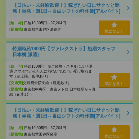
【日払い・未経験歓迎！】稼ぎたい日にサクッと勤
務！単発・週1日～自由シフトの軽作業[アルバイト]
[給 与]
日給10,305円～37,204円
[勤務地]
東京都世田谷区豪徳寺
気になる！
特別時給1800円【ヴァレクストラ】短期スタッフ
日本橋[派遣]
[給 与]
時給1800円 ※ご経験・スキルにより優
遇 スマホでかんたんに前払いで給与が受け取れま
す（※上限、条件あり）
[交通費]
交通費全額支給（規定あり）
気になる！
[勤務地]
東京都中央区 東京メトロ 日本橋駅から直
結（徒歩1分）
【日払い・未経験歓迎！】稼ぎたい日にサクッと勤
務！単発・週1日～自由シフトの軽作業[アルバイト]
[給 与]
日給10,305円～37,204円
[勤務地]
東京都世田谷区経堂
気になる！