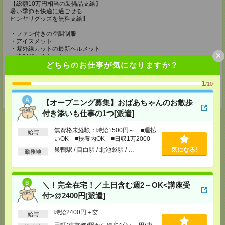
【総額10万円相当の装備品支給】
暑い季節も快適に過ごせる
ヒンヤリグッズを無料支給!!
・ファン付きの空調制服
・アイスメット
・紫外線カットの最新ヘルメット
×
・冷却ジェルシート
・塩分タブレット
どちらのお仕事が気になりますか？
・完全防水リュック
・軽量安全靴
1
/10
・靴下3足
・ドリンク手当（200円/1勤務につき）
【オープニング募集】おばあちゃんのお散歩
付き添いも仕事の1つ[派遣]
無資格未経験：時給1500円～ ■週払
給与
いOK ■扶養内OK ■日収1万2000円
以上
応募ページへ
巣鴨駅 / 目白駅 / 北池袋駅 / …
気になる!
勤務地
気になる！
＼！完全在宅！／土日含む週2～OK<講座受
付>@2400円[派遣]
時給2400円＋交
給与
メール
LINE
で送る
で送る