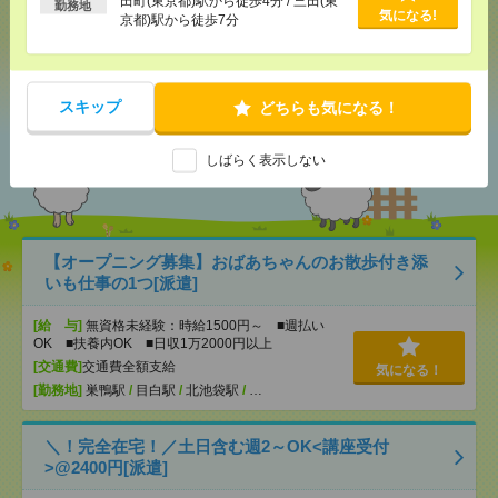
田町(東京都)駅から徒歩4分 / 三田(東
勤務地
気になる!
京都)駅から徒歩7分
シェア
ツイート
ブックマーク
スキップ
どちらも気になる！
あなたの閲覧履歴からの
しばらく表示しない
おすすめ
【オープニング募集】おばあちゃんのお散歩付き添
いも仕事の1つ[派遣]
[給 与]
無資格未経験：時給1500円～ ■週払い
OK ■扶養内OK ■日収1万2000円以上
[交通費]
交通費全額支給
気になる！
[勤務地]
巣鴨駅
/
目白駅
/
北池袋駅
/
…
＼！完全在宅！／土日含む週2～OK<講座受付
>@2400円[派遣]