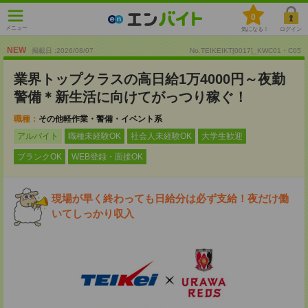
0
メニュー
気になる！
ログイン
NEW
掲載日 :2026
/
08
/
07
No.TEIKEIKT[0017]_KWC01・C05
業界トップクラスの高日給1万4000円～夜勤
警備＊新生活に向けてがっつり稼ぐ！
職種：
その他軽作業・警備・イベント系
アルバイト
職種未経験OK
社会人未経験OK
大学生歓迎
ブランクOK
WEB登録・面接OK
現場が早く終わっても日給分は必ず支給！夜だけ働
いてしっかり収入