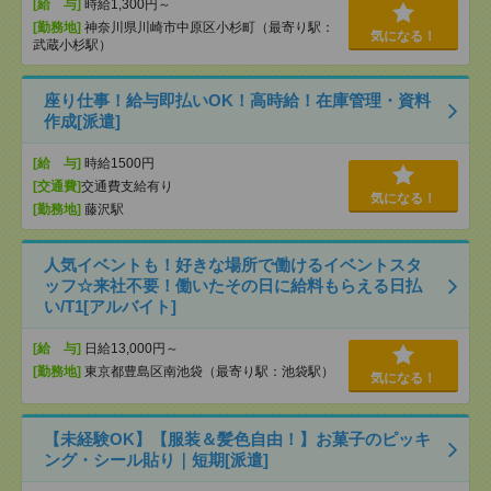
[給 与]
時給1,300円～
[勤務地]
神奈川県川崎市中原区小杉町（最寄り駅：
気になる！
武蔵小杉駅）
座り仕事！給与即払いOK！高時給！在庫管理・資料
作成[派遣]
[給 与]
時給1500円
[交通費]
交通費支給有り
気になる！
[勤務地]
藤沢駅
人気イベントも！好きな場所で働けるイベントスタ
ッフ☆来社不要！働いたその日に給料もらえる日払
い/T1[アルバイト]
[給 与]
日給13,000円～
[勤務地]
東京都豊島区南池袋（最寄り駅：池袋駅）
気になる！
【未経験OK】【服装＆髪色自由！】お菓子のピッキ
ング・シール貼り｜短期[派遣]