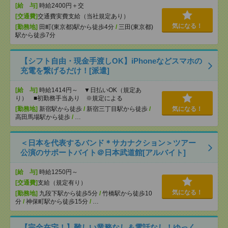
[給 与]
時給2400円＋交
[交通費]
交通費実費支給（当社規定あり）
気になる！
[勤務地]
田町(東京都)駅から徒歩4分
/
三田(東京都)
駅から徒歩7分
【シフト自由・現金手渡しOK】iPhoneなどスマホの
充電を繋げるだけ！[派遣]
[給 与]
時給1414円～ ▼日払いOK（規定あ
り） ■初勤務手当あり ※規定による
[勤務地]
新宿駅から徒歩
/
新宿三丁目駅から徒歩
/
気になる！
高田馬場駅から徒歩
/
…
＜日本を代表するバンド＊サカナクション＞ツアー
公演のサポートバイト＠日本武道館[アルバイト]
[給 与]
時給1250円～
[交通費]
支給（規定有り）
気になる！
[勤務地]
九段下駅から徒歩5分
/
竹橋駅から徒歩10
分
/
神保町駅から徒歩15分
/
…
【完全在宅！】難しい業務なし＆電話なし！ゆっく