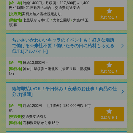
[給 与]
時給1400円／月収例：117,600円＝1,400
円×4時間×21日勤務の場合＋交通費別途支給
[交通費]
実費支給／当社規定あり。
気になる！
[勤務地]
七里駅から車6分
/
大宮公園駅
/
大宮(埼玉
県)駅
ちいさいかわいいキャラのイベントも！好きな場所
で働ける☆来社不要！働いたその日に給料もらえる
◎/T1[アルバイト]
[給 与]
日給13,000円～
[勤務地]
神奈川県横浜市港北区（最寄り駅：新横浜
気になる！
駅）
給与即払いOK！平日休み！夜勤のお仕事！商品の仕
分け[派遣]
[給 与]
時給1200円 【月収例】189,000円以上可
能
[交通費]
交通費支給有り
気になる！
[勤務地]
石和温泉駅から車15分