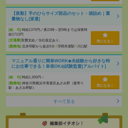
【夜勤】手のひらサイズ部品のセット・袋詰め｜重
量物なし[派遣]
[給 与]
時給1370円／夜22時～翌5時までは深夜時
給1713円
[交通費]
実費支給／当社規定あり。
気になる！
[勤務地]
北赤羽駅から徒歩5分
/
浮間舟渡駅
/
川口駅
マニュアル通りに簡単WORK◆未経験から好きな時
にお仕事できる！単発OK◎試験監督[アルバイト]
[給 与]
時給1,300円～
[勤務地]
神奈川県横浜市青葉区あざみ野（最寄り
気になる！
駅：あざみ野駅）
すべて見る