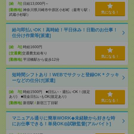
[給 与]
日給13,000円～
[勤務地]
神奈川県川崎市中原区小杉町（最寄り駅：
気になる！
武蔵小杉駅）
給与即払いOK！高時給！平日休み！日勤のお仕事！
仕分け作業等[派遣]
[給 与]
時給1600円
[交通費]
交通費支給有り
気になる！
[勤務地]
平沼橋駅から徒歩12分
短時間シフトあり！WEBでサクッと登録OK＊クッキ
ーなどの仕分け[派遣]
[給 与]
時給1500円 ■日払い・週払いOK！(規定
あり) ■現金日払いもOK(規定あり)
気になる！
[勤務地]
新宿駅
/
新宿三丁目駅
マニュアル通りに簡単WORK◆未経験から好きな時
にお仕事できる！単発OK◎試験監督[アルバイト]