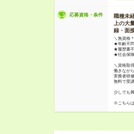
応募資格・条件
職種未経験
上の大量募
録・面接
＼無資格＊
★年齢不問
★履歴書不
★社会保
＼資格取
働きながら
実務者研
無料で受
少しでも
※こちら