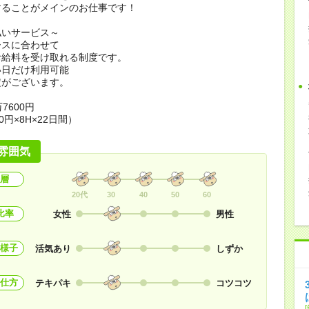
することがメインのお仕事です！
払いサービス～
ースに合わせて
お給料を受け取れる制度です。
い日だけ利用可能
定がございます。
7600円
0円×8H×22日間）
雰囲気
層
20代
30
40
50
60
比率
女性
男性
様子
活気あり
しずか
仕方
テキパキ
コツコツ