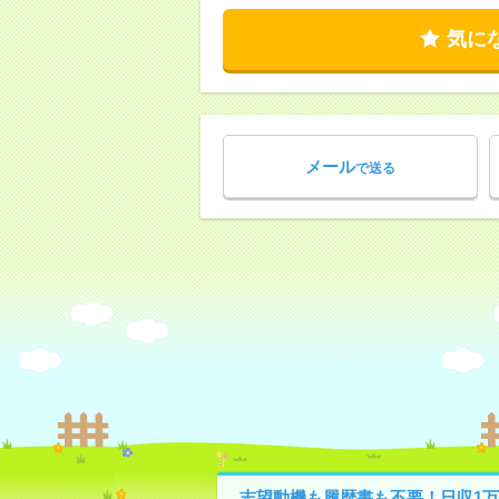
気に
メール
で送る
志望動機も履歴書も不要！日収1万