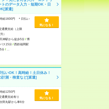
ートのデータ入力・短期OK・日
K[派遣]
時給1600円 ＊日払い
気になる！
交通費支給（上限
/月）
天神駅から徒歩5分
/
博
バス15分
/
西鉄福岡駅
5分
/
…
即払いOK！高時給！土日休み！
の計測・検査など[派遣]
時給1250円
交通費支給有り
気になる！
次郎丸駅から車6分