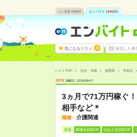
エン派遣
7424
件
エン バイト
12362
件
0
気になるリスト
保存した希
バイトTOP
九州・沖縄
福岡県
早良区
NEW
掲載日 :
2026
/
08
/
07
3ヵ月で71万円稼ぐ
相手など＊
介護関連
職種：
派遣
職種未経験OK
社会人未経験OK