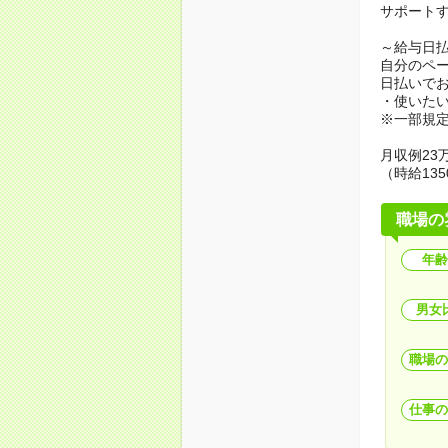
サポート
～給与日
自分のペ
日払いで
・使いた
※一部規
月収例23万
（時給135
職場の
年齢
男女
職場の
仕事の