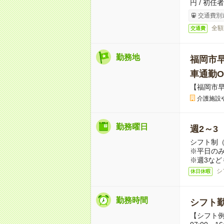
円 / 初任
交通費別
全額
交通費
勤務地
福岡市
車通勤O
【福岡市
介護施設
勤務曜日
週2～3
シフト制
※平日のみ
※週3など
シ
休日休暇
勤務時間
シフト勤
【シフト