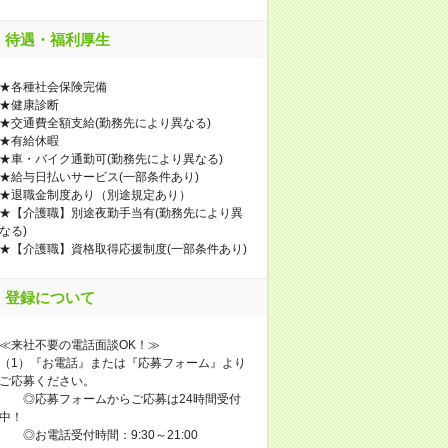
待遇・福利厚生
★各種社会保険完備
★健康診断
★交通費全額支給(勤務先により異なる)
★有給休暇
★車・バイク通勤可(勤務先により異なる)
★給与日払いサービス(一部条件あり)
★退職金制度あり（別途規定あり）
★【介護職】別途夜勤手当有(勤務先により異
なる)
★【介護職】資格取得応援制度(一部条件あり)
登録について
≪来社不要の電話面談OK！≫
（1）『お電話』または『応募フォーム』より
ご応募ください。
◎応募フォームからご応募は24時間受付
中！
◎お電話受付時間：9:30～21:00