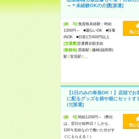
～＊未経験OKの介護[派遣]
[給 与]
無資格未経験：時給
1300円～ ■週払いOK ■扶養
気に
内OK ■日収1万400円以上
[交通費]
交通費全額支給
[勤務地]
西新駅
/
藤崎(福岡県)
駅
/
室見駅
/
…
【1日のみの単発OK！】店頭でお
に配るグッズを袋や箱にセットす
け[派遣]
[給 与]
時給1200円～（弊社
は、翌日が給料日！しかも、
気に
100％支給なので働いた分がす
ぐにもらえる！）