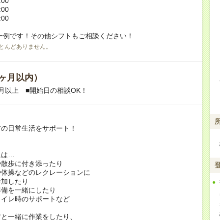
:00
:00
:00
一例です！その他シフトもご相談ください！
とんどありません。
ヶ月以内）
月以上 ■開始日の相談OK！
方の日常生活をサポート！
には…
や散歩に付き添ったり
や体操などのレクレーションに
加したり
準備を一緒にしたり
トイレ時のサポートなど
方と一緒に作業をしたり、