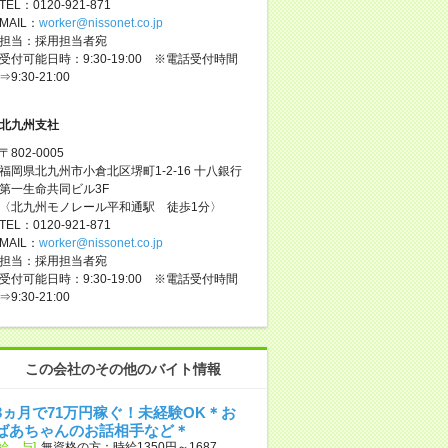
TEL：0120-921-871
MAIL：
worker@nissonet.co.jp
担当：採用担当者宛
受付可能日時：9:30-19:00 ※電話受付時間
⇒9:30-21:00
北九州支社
〒802-0005
福岡県北九州市小倉北区堺町1-2-16 十八銀行
第一生命共同ビル3F
〈北九州モノレール平和通駅 徒歩1分〉
TEL：0120-921-871
MAIL：
worker@nissonet.co.jp
担当：採用担当者宛
受付可能日時：9:30-19:00 ※電話受付時間
⇒9:30-21:00
この会社のその他のバイト情報
3ヵ月で71万円稼ぐ！未経験OK＊お
ばあちゃんのお話相手など＊
[給 与]
無資格の方：時給1350円～1687