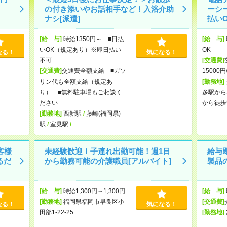
の付き添いやお話相手など！入浴介助
ーシ
ナシ[派遣]
払いO
[給 与]
時給1350円～ ■日払
[給 与]
いOK（規定あり）※即日払い
OK
なる！
気になる！
不可
[交通費]
[交通費]
交通費全額支給 ■ガソ
15000円
リン代も全額支給（規定あ
[勤務地]
り） ■無料駐車場もご相談く
多駅から
ださい
から徒歩
[勤務地]
西新駅
/
藤崎(福岡県)
駅
/
室見駅
/
…
客様
未経験歓迎！子連れ出勤可能！週1日
給与
るだ
から勤務可能の介護職員[アルバイト]
製品
[給 与]
時給1,300円～1,300円
[給 与]
[勤務地]
福岡県福岡市早良区小
[交通費]
なる！
気になる！
田部1-22-25
[勤務地]