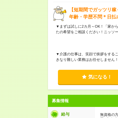
【短期間でガッツリ稼
年齢・学歴不問＊日払
▼まずは試しに2カ月～OK！「家か
たの希望をご相談ください！ニッソ
▼介護の仕事は、笑顔で挨拶をする
きなり難しい業務はお任せしません
気になる！
募集情報
給与
無資格の方：