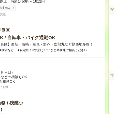
者以上：時給1450円～1812円
途支給あり
支給
早良区
K / 自転車・バイク通勤OK
早良区】西新・藤崎・室見・野芥・次郎丸など勤務地多数！
や病院など ★自宅近くの施設がいいなど勤務地ご相談ください
（月～日）
などの相談もOK
も相談OK
フト制
務 / 残業少
例】