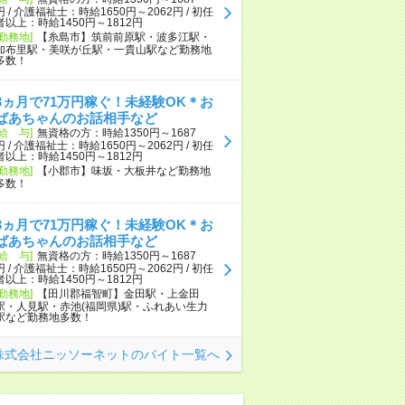
円 / 介護福祉士：時給1650円～2062円 / 初任
者以上：時給1450円～1812円
[勤務地]
【糸島市】筑前前原駅・波多江駅・
加布里駅・美咲が丘駅・一貴山駅など勤務地
多数！
3ヵ月で71万円稼ぐ！未経験OK＊お
ばあちゃんのお話相手など
[給 与]
無資格の方：時給1350円～1687
円 / 介護福祉士：時給1650円～2062円 / 初任
者以上：時給1450円～1812円
[勤務地]
【小郡市】味坂・大板井など勤務地
多数！
3ヵ月で71万円稼ぐ！未経験OK＊お
ばあちゃんのお話相手など
[給 与]
無資格の方：時給1350円～1687
円 / 介護福祉士：時給1650円～2062円 / 初任
者以上：時給1450円～1812円
[勤務地]
【田川郡福智町】金田駅・上金田
駅・人見駅・赤池(福岡県)駅・ふれあい生力
駅など勤務地多数！
株式会社ニッソーネットのバイト一覧へ