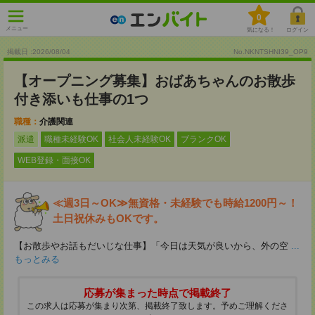
0
メニュー
気になる！
ログイン
掲載日 :2026
/
08
/
04
No.NKNTSHNI39_OP9
【オープニング募集】おばあちゃんのお散歩
付き添いも仕事の1つ
職種：
介護関連
派遣
職種未経験OK
社会人未経験OK
ブランクOK
WEB登録・面接OK
≪週3日～OK≫無資格・未経験でも時給1200円～！
土日祝休みもOKです。
【お散歩やお話もだいじな仕事】「今日は天気が良いから、外の空
...
もっとみる
応募が集まった時点で掲載終了
この求人は応募が集まり次第、掲載終了致します。予めご理解くださ