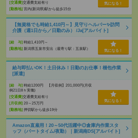
[交通費]
交通費支給有り
気になる！
[勤務地]
宮内(新潟県)駅から徒歩15分
【無資格でも時給1,410円～】見守りヘルパー✨訪問
介護（週1日から／日勤のみ） /Ja[アルバイト]
[給 与]
時給1,410円～
[勤務地]
新潟県五泉市安出（最寄り駅：五泉駅）
気になる！
給与即払いOK！土日休み！日勤のお仕事！梱包作業
[派遣]
[給 与]
時給1200円 【月収例】201,000円(月収
例21日8ｈ実働)
[交通費]
交通費支給有り
気になる！
[月収例]
20～25万円
[勤務地]
押切駅から徒歩19分
Amazon直雇用！20～50代活躍中◎倉庫内作業スタ
ッフ（パートタイム/夜勤）｜新潟南DS[アルバイト]