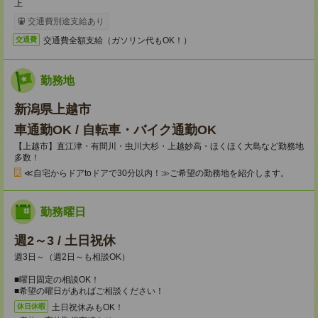
上
交通費別途支給あり
交通費全額支給（ガソリン代もOK！）
交通費
勤務地
新潟県上越市
車通勤OK / 自転車・バイク通勤OK
【上越市】直江津・有間川・虫川大杉・上越妙高・ほくほく大島など勤務地
多数！
≪自宅からドアtoドアで30分以内！≫ご希望の勤務地を紹介します。
勤務曜日
週2～3 / 土日祝休
週3日～（週2日～も相談OK）
■曜日固定の相談OK！
■希望の曜日があればご相談ください！
土日祝休みもOK！
休日休暇