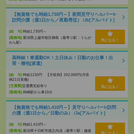
【無資格でも時給1,730円～】夜間見守りヘルパー✨
訪問介護（週1日から／夜勤専従） /Jb[アルバイト]
[給 与]
時給1,730円～
[勤務地]
新潟県上越市牧区柳島（最寄り駅：うらが
気になる！
わら駅）
高時給！車通勤OK！土日休み！日勤のお仕事！出
荷・梱包[派遣]
[給 与]
時給1230円 【月収例】202,000円(月収
例21日実働)
[交通費]
交通費支給有り
気になる！
[勤務地]
柿崎駅から車10分
【無資格でも時給1,410円～】見守りヘルパー✨訪問
介護（週1日から／日勤のみ） /Ja[アルバイト]
[給 与]
時給1,410円～
[勤務地]
新潟県十日町市堀之内戊（最寄り駅：越後
気になる！