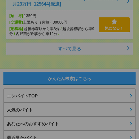
月23万円_125644[派遣]
[給 与]
1350円
[交通費]
上限あり（月額）30000円
気になる！
[勤務地]
越後赤塚駅から車8分
/
越後曽根駅から車9
分
/
内野西が丘駅から車12分
/
…
すべて見る
かんたん検索はこちら
エンバイトTOP
人気のバイト
あなたへのおすすめバイト
最近見たバイト