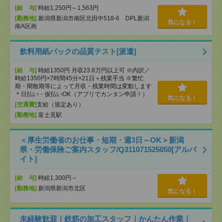
[給 与]
時給1,250円～1,563円
[勤務地]
新潟県新潟市南区北田中518-6 DPL新潟
気になる！
南A区画
飲料用紙パックの品質テスト[派遣]
[給 与]
時給1350円 月収23.6万円以上可 ※内訳／
時給1350円×7時間45分×21日＋残業手当 ※繁忙
期・閑散期等によって月収・残業時間は変動します
＊日払い・仮払いOK（アプリでカンタン申請！）
気になる！
[交通費]
支給（規定あり）
[勤務地]
富士見駅
＜厚生労働省のお仕事・短期・週3日～OK＞新潟
県・労働保険ご案内スタッフ/Q311071525050[アルバ
イト]
[給 与]
時給1,300円～
[勤務地]
新潟県新潟市北区
気になる！
未経験歓迎｜鉄筋の加工スタッフ｜かんたん作業｜