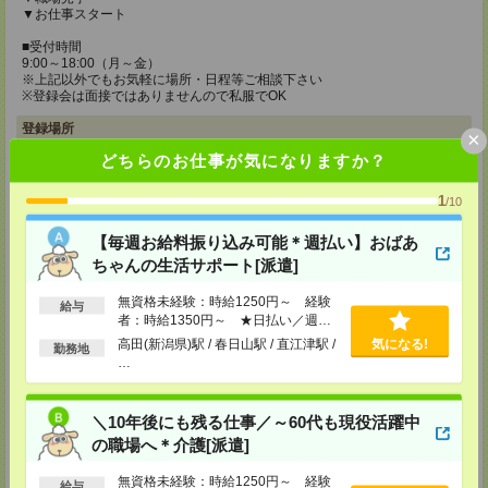
▼お仕事スタート
■受付時間
9:00～18:00（月～金）
※上記以外でもお気軽に場所・日程等ご相談下さい
※登録会は面接ではありませんので私服でOK
登録場所
×
どちらのお仕事が気になりますか？
メディカルケア事業部 新潟オフィス
〒950-0087 新潟県新潟市中央区東大通1-2-30 第3マルカビル6F
1
/10
TEL：0120-919-843
MAIL：
tenshoku@nikken-ts.jp
担当：採用担当
【毎週お給料振り込み可能＊週払い】おばあ
ちゃんの生活サポート[派遣]
メディカルケア事業部 金沢オフィス
石川県金沢市広岡1-2-26 AGS2 2F
無資格未経験：時給1250円～ 経験
給与
TEL：0120-941-687
者：時給1350円～ ★日払い／週払
MAIL：
tenshoku@nikken-ts.jp
い制度あり（月払いも選べます）※稼
担当：採用担当
高田(新潟県)駅 / 春日山駅 / 直江津駅 /
気になる!
勤務地
働開始時は手続き完了次第のお支払い
…
メディカルケア事業部 松本オフィス
となります。
長野県松本市中央一丁目8番11号 セントラル松本中央ビル401号室
TEL：0120-936-218
＼10年後にも残る仕事／～60代も現役活躍中
MAIL：
tenshoku@nikken-ts.jp
の職場へ＊介護[派遣]
担当：採用担当
登録交通費
無資格未経験：時給1250円～ 経験
給与