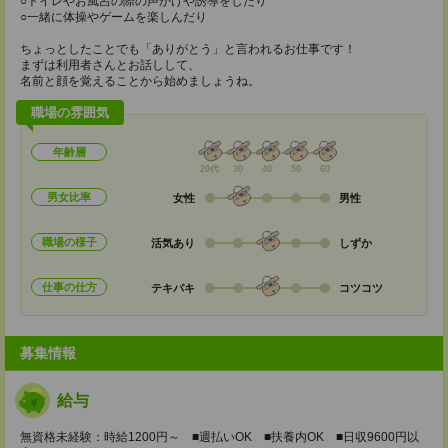
○トイレやお風呂の際の声かけや誘導をしたり
○一緒に体操やゲームを楽しんだり
ちょっとしたことでも「ありがとう」と言われるお仕事です！
まずは利用者さんとお話しして、
名前と顔を覚えることから始めましょうね。
職場の雰囲気
年齢層
20代
30
40
50
60
男女比率
女性
男性
職場の様子
活気あり
しずか
仕事の仕方
テキパキ
コツコツ
募集情報
給与
無資格未経験：時給1200円～ ■週払いOK ■扶養内OK ■日収9600円以