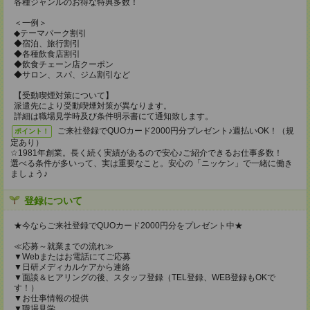
各種ジャンルのお得な特典多数！
＜一例＞
◆テーマパーク割引
◆宿泊、旅行割引
◆各種飲食店割引
◆飲食チェーン店クーポン
◆サロン、スパ、ジム割引など
【受動喫煙対策について】
派遣先により受動喫煙対策が異なります。
詳細は職場見学時及び条件明示書にて通知致します。
ご来社登録でQUOカード2000円分プレゼント♪週払いOK！（規
ポイント！
定あり）
☆1981年創業。長く続く実績があるので安心♪ご紹介できるお仕事多数！
選べる条件が多いって、実は重要なこと。安心の「ニッケン」で一緒に働き
ましょう♪
登録について
★今ならご来社登録でQUOカード2000円分をプレゼント中★
≪応募～就業までの流れ≫
▼Webまたはお電話にてご応募
▼日研メディカルケアから連絡
▼面談＆ヒアリングの後、スタッフ登録（TEL登録、WEB登録もOKで
す！）
▼お仕事情報の提供
▼職場見学