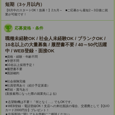
短期（3ヶ月以内）
【8月中のスタートOK！急募！】2カ月～ ■ご応募から最短2～3日後に就
業が可能です！
応募資格・条件
職種未経験OK / 社会人未経験OK / ブランクOK /
10名以上の大量募集 / 履歴書不要 / 40～50代活躍
中 / WEB登録・面接OK
■資格・経験・年齢不問
■学歴不問
■10名以上採用予定！
■履歴書不要
■面談確約
■社会保険完備
■社員登用あり（紹介予定派遣）
■昇給・賞与あり
(直接雇用になった際の就業先による)
★志望動機は不要！「何となく…」でもOKです。
★WEB登録・電話登録OK！支店への来社面談の場合、交通費として【QUO
カード2000円分】プレゼント！
★出張面談に関してもお気軽にご相談ください。