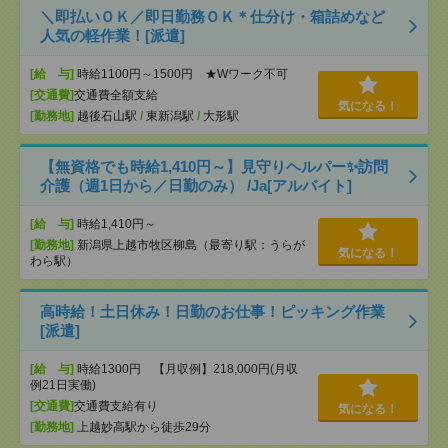
＼即払いＯＫ／即日勤務ＯＫ＊仕分け・箱詰めなど
人気の軽作業！[派遣]
[給 与]
時給1100円～1500円 ★Wワーク不可
[交通費]
交通費全額支給
気になる！
[勤務地]
越後石山駅
/
東新潟駅
/
大形駅
【無資格でも時給1,410円～】見守りヘルパー✨訪問
介護（週1日から／日勤のみ） /Ja[アルバイト]
[給 与]
時給1,410円～
[勤務地]
新潟県上越市牧区柳島（最寄り駅：うらが
気になる！
わら駅）
高時給！土日休み！日勤のお仕事！ピッキング作業
[派遣]
[給 与]
時給1300円 【月収例】218,000円(月収
例21日実働)
[交通費]
交通費支給有り
気になる！
[勤務地]
上越妙高駅から徒歩29分