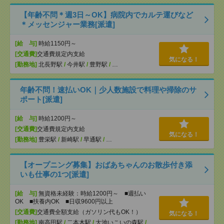
【年齢不問＊週3日～OK】病院内でカルテ運びなど
＊メッセンジャー業務[派遣]
[給 与]
時給1150円～
[交通費]
交通費規定内支給
気になる！
[勤務地]
北長野駅
/
今井駅
/
豊野駅
/
…
年齢不問！速払いOK｜少人数施設で料理や掃除のサ
ポート[派遣]
[給 与]
時給1200円～
[交通費]
交通費規定内支給
気になる！
[勤務地]
豊栄駅
/
新崎駅
/
早通駅
/
…
【オープニング募集】おばあちゃんのお散歩付き添
いも仕事の1つ[派遣]
[給 与]
無資格未経験：時給1200円～ ■週払い
OK ■扶養内OK ■日収9600円以上
[交通費]
交通費全額支給（ガソリン代もOK！）
気になる！
[勤務地]
南高田駅
/
二本木駅
/
大池いこいの森駅
/
…