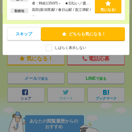
者：時給1350円～ ★日払い／週払
★今ならご来社登録でQUOカード2000円分をプレゼント中★
い制度あり（月払いも選べます）※稼
高田(新潟県)駅 / 春日山駅 / 直江津駅 /
気になる!
勤務地
働開始時は手続き完了次第のお支払い
…
となります。
スキップ
どちらも気になる！
応募ページへ
しばらく表示しない
気になる！
電話応募
メール
LINE
で送る
で送る
シェア
ツイート
ブックマーク
あなたの閲覧履歴からの
おすすめ