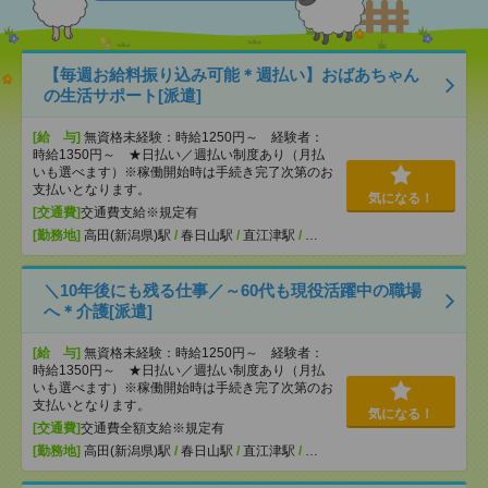
【毎週お給料振り込み可能＊週払い】おばあちゃん
の生活サポート[派遣]
[給 与]
無資格未経験：時給1250円～ 経験者：
時給1350円～ ★日払い／週払い制度あり（月払
いも選べます）※稼働開始時は手続き完了次第のお
支払いとなります。
気になる！
[交通費]
交通費支給※規定有
[勤務地]
高田(新潟県)駅
/
春日山駅
/
直江津駅
/
…
＼10年後にも残る仕事／～60代も現役活躍中の職場
へ＊介護[派遣]
[給 与]
無資格未経験：時給1250円～ 経験者：
時給1350円～ ★日払い／週払い制度あり（月払
いも選べます）※稼働開始時は手続き完了次第のお
支払いとなります。
気になる！
[交通費]
交通費全額支給※規定有
[勤務地]
高田(新潟県)駅
/
春日山駅
/
直江津駅
/
…