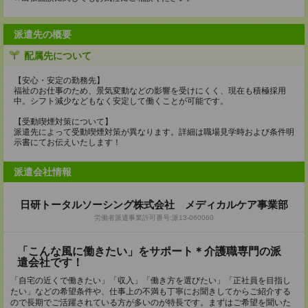
派遣先の概要
配属先について
【安心・安定の勤務先】
福祉のお仕事のため、景気変動などの影響を受けにくく、現在も積極採用
中。シフト減少などもなく安定して働くことが可能です。
【受動喫煙対策について】
派遣先によって受動喫煙対策が異なります。詳細は職場見学時および条件明
示書にてお伝えいたします！
派遣会社情報
日研トータルソーシング株式会社 メディカルケア事業部
労働者派遣事業許可番号:派13-060060
「こんな風に働きたい」をサポート＊介護職専門の派
遣会社です！
「自宅の近くで働きたい」「収入」「働き方を選びたい」「正社員を目指し
たい」などの希望条件や、仕事上の不満も丁寧にお聞きしてからご紹介する
ので長期でご活躍されている方が多いのが特長です。まずはご希望を聞いた