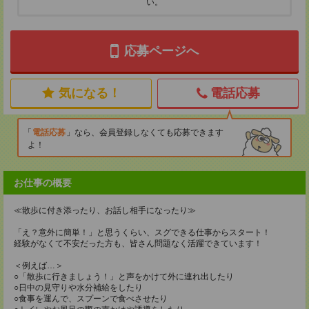
い。
応募ページへ
気になる！
電話応募
電話応募
なら、会員登録しなくても応募できます
よ！
お仕事の概要
≪散歩に付き添ったり、お話し相手になったり≫
「え？意外に簡単！」と思うくらい、スグできる仕事からスタート！
経験がなくて不安だった方も、皆さん問題なく活躍できています！
＜例えば…＞
○「散歩に行きましょう！」と声をかけて外に連れ出したり
○日中の見守りや水分補給をしたり
○食事を運んで、スプーンで食べさせたり