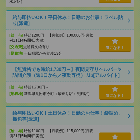
水沢駅）
給与即払いOK！平日休み！日勤のお仕事！ラベル貼
り[派遣]
[給 与]
時給1200円 【月収例】100,000円(月収
例21日4時間/日実働)
[交通費]
交通費支給有り
気になる！
[勤務地]
十日町駅から徒歩13分
【無資格でも時給1,730円～】夜間見守りヘルパー✨
訪問介護（週1日から／夜勤専従） /Jb[アルバイト]
[給 与]
時給1,730円～
[勤務地]
新潟県見附市今町（最寄り駅：見附駅）
気になる！
給与即払いOK！土日休み！日勤のお仕事！袋詰め、
梱包等[派遣]
[給 与]
時給1100円 【月収例】115,000円(月収
例21日5時間/日実働)