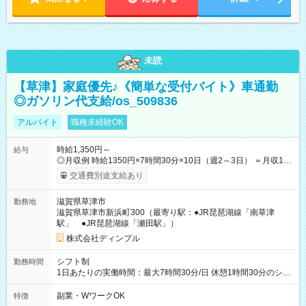
未読
【草津】家庭優先♪《簡単な受付バイト》車通勤
◎ガソリン代支給/os_509836
アルバイト
職種未経験OK
時給1,350円～
給与
◎月収例 時給1350円×7時間30分×10日（週2～3日） ＝月収10
万円以上可＋交通費 ※勤務日数は一例です 【試用期間】試用期
交通費別途支給あり
間あり 試用期間の長さ：3ヶ月 雇用形態、給与は本採用時と同
じです。
滋賀県草津市
勤務地
滋賀県草津市新浜町300（最寄り駅：●JR琵琶湖線「南草津
駅」 ●JR琵琶湖線「瀬田駅」）
株式会社ディンプル
シフト制
勤務時間
1日あたりの実働時間：最大7時間30分/日 休憩1時間30分のシフ
ト制 ＜シフト例＞ 9：20～18：20 10：20～19：20 11：20～
20：20 12：30～21：30 ＜残業ほぼなし♪＞ 残業はあっても月1
副業・WワークOK
特徴
時間以内。 定時退社がキホンなので、 プライベートや家庭とも