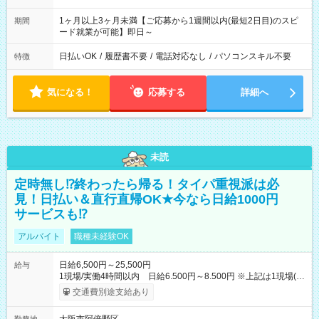
1ヶ月以上3ヶ月未満【ご応募から1週間以内(最短2日目)のスピ
期間
ード就業が可能】即日～
日払いOK
/
履歴書不要
/
電話対応なし
/
パソコンスキル不要
特徴
気になる！
応募する
詳細へ
未読
定時無し⁉終わったら帰る！タイパ重視派は必
見！日払い＆直行直帰OK★今なら日給1000円
サービスも⁉
アルバイト
職種未経験OK
日給6,500円～25,500円
給与
1現場/実働4時間以内 日給6.500円～8.500円 ※上記は1現場(実
働4時間以内)あたりの給与です ※基本は1日あたり2現場(実働8
交通費別途支給あり
時間以内)をお任せします。その場合の支給額は日給1,3000円で
す ★研修期間20日間は「1現場/実働4時間以内 日給6.000円