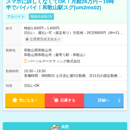
スマホに詳しくなくてOK！月給26万円～19時
半でバイバイ！和歌山駅スグ(um2ms02)
アルバイト
職種未経験OK
時給1,600円～1,600円
給与
日払い、週払い可（規定有り）月収例：26万8800円（8h×21
日） 【試用期間】試用期間なし
交通費別途支給あり
和歌山県和歌山市
勤務地
和歌山県和歌山市（最寄り駅：和歌山）
パーソルマーケティング株式会社
10:30～19:30
勤務時間
実働時間：8時間/日 土日含む週5日勤務、月21日の固定勤務 ※
実働8h/休憩1h勤務、残業ほぼ無し（5h/月）
日払いOK
特徴
気になる！
応募する
詳細へ
未読