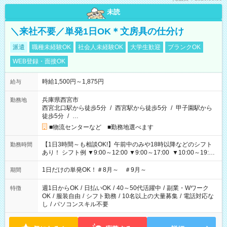
未読
＼来社不要／単発1日OK＊文房具の仕分け
派遣
職種未経験OK
社会人未経験OK
大学生歓迎
ブランクOK
WEB登録・面接OK
時給1,500円～1,875円
給与
兵庫県西宮市
勤務地
西宮北口駅から徒歩5分
/
西宮駅から徒歩5分
/
甲子園駅から
徒歩5分
/
…
■物流センターなど ■勤務地選べます
【1日3時間～も相談OK!】午前中のみや18時以降などのシフト
勤務時間
あり！ シフト例 ▼9:00～12:00 ▼9:00～17:00 ▼10:00～19:00
▼18:00～21:00
1日だけの単発OK！＃8月～ ＃9月～
期間
週1日からOK
/
日払いOK
/
40～50代活躍中
/
副業・Wワーク
特徴
OK
/
服装自由
/
シフト勤務
/
10名以上の大量募集
/
電話対応な
し
/
パソコンスキル不要