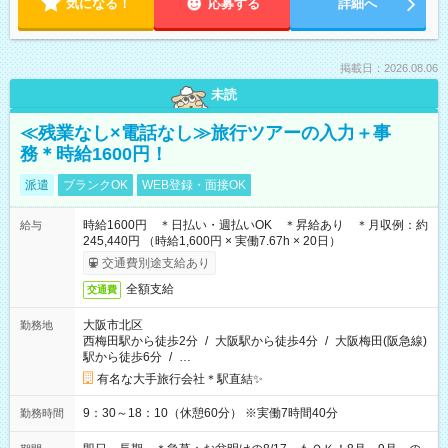
気になる！
応募する
詳細へ
掲載日：2026.08.06
未読
≪残業なし×電話なし≫旅行ツアーの入力＋事
務＊時給1600円！
派遣
ブランクOK
WEB登録・面接OK
時給1600円 ＊日払い・週払いOK ＊昇給あり ＊月収例：約
給与
245,440円 （時給1,600円 × 実働7.67h × 20日）
交通費別途支給あり
全額支給
交通費
大阪市北区
勤務地
西梅田駅から徒歩2分
/
大阪駅から徒歩4分
/
大阪梅田(阪急線)
駅から徒歩6分
/
…
有名な大手旅行会社＊駅直結✨
9：30～18：10（休憩60分） ※実働7時間40分
勤務時間