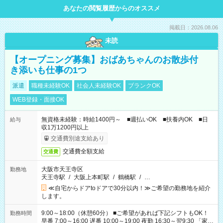
あなたの閲覧履歴からのオススメ
掲載日：2026.08.06
未読
【オープニング募集】おばあちゃんのお散歩付
き添いも仕事の1つ
派遣
職種未経験OK
社会人未経験OK
ブランクOK
WEB登録・面接OK
無資格未経験：時給1400円～ ■週払いOK ■扶養内OK ■日
給与
収1万1200円以上
交通費別途支給あり
交通費全額支給
交通費
大阪市天王寺区
勤務地
天王寺駅
/
大阪上本町駅
/
鶴橋駅
/
…
≪自宅からドアtoドアで30分以内！≫ご希望の勤務地を紹介
します。
9:00～18:00（休憩60分） ■ご希望があれば下記シフトもOK！
勤務時間
早番 7:00～16:00 遅番 10:00～19:00 夜勤 16:30～翌9:30 「家族