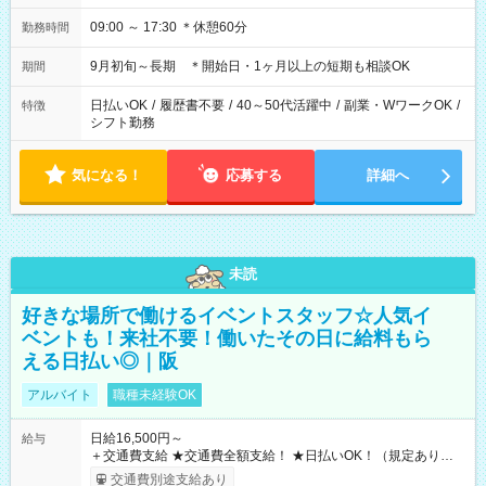
09:00 ～ 17:30 ＊休憩60分
勤務時間
9月初旬～長期 ＊開始日・1ヶ月以上の短期も相談OK
期間
日払いOK
/
履歴書不要
/
40～50代活躍中
/
副業・WワークOK
/
特徴
シフト勤務
気になる！
応募する
詳細へ
未読
好きな場所で働けるイベントスタッフ☆人気イ
ベントも！来社不要！働いたその日に給料もら
える日払い◎｜阪
アルバイト
職種未経験OK
日給16,500円～
給与
＋交通費支給 ★交通費全額支給！ ★日払いOK！（規定あり） ┗
働いたその日に現金GET♪ お仕事後はコンビニATMから 日払
交通費別途支給あり