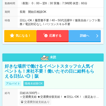
〈夜勤〉 0：00～翌8：30 実働：7.5時間 休憩：60分
勤務時間
長期 開始日相談OK
期間
日払いOK
/
履歴書不要
/
40～50代活躍中
/
服装自由
/
シフト勤
特徴
務
/
電話対応なし
/
パソコンスキル不要
気になる！
応募する
詳細へ
未読
好きな場所で働けるイベントスタッフ☆人気イ
ベントも！来社不要！働いたその日に給料もら
える日払い◎｜阪
アルバイト
職種未経験OK
日給16,500円～
給与
＋交通費支給 ★交通費全額支給！ ★日払いOK！（規定あり） ┗
働いたその日に現金GET♪ お仕事後はコンビニATMから 日払
交通費別途支給あり
い分を引き落とせます！ 【試用期間】試用期間なし