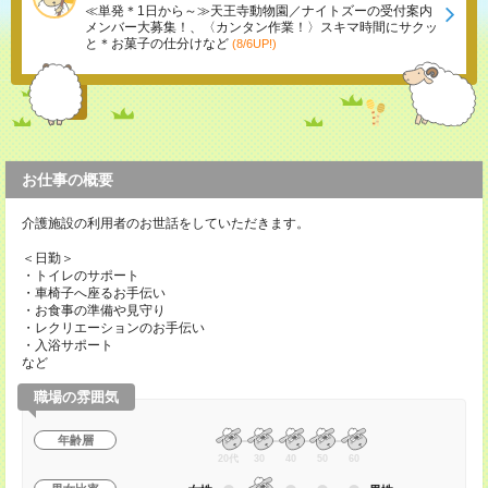
≪単発＊1日から～≫天王寺動物園／ナイトズーの受付案内
メンバー大募集！、〈カンタン作業！〉スキマ時間にサクッ
と＊お菓子の仕分けなど
(8/6UP!)
お仕事の概要
介護施設の利用者のお世話をしていただきます。
＜日勤＞
・トイレのサポート
・車椅子へ座るお手伝い
・お食事の準備や見守り
・レクリエーションのお手伝い
・入浴サポート
など
職場の雰囲気
年齢層
20代
30
40
50
60