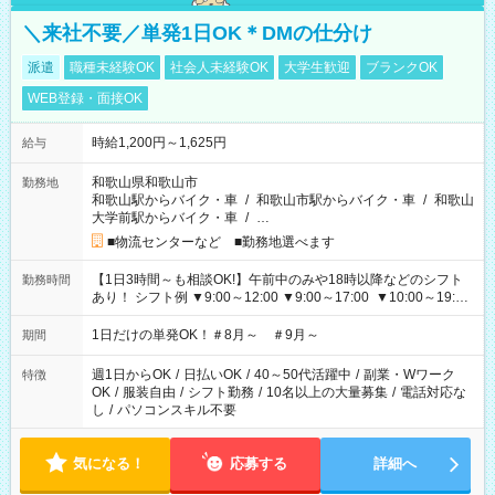
＼来社不要／単発1日OK＊DMの仕分け
派遣
職種未経験OK
社会人未経験OK
大学生歓迎
ブランクOK
WEB登録・面接OK
時給1,200円～1,625円
給与
和歌山県和歌山市
勤務地
和歌山駅からバイク・車
/
和歌山市駅からバイク・車
/
和歌山
大学前駅からバイク・車
/
…
■物流センターなど ■勤務地選べます
【1日3時間～も相談OK!】午前中のみや18時以降などのシフト
勤務時間
あり！ シフト例 ▼9:00～12:00 ▼9:00～17:00 ▼10:00～19:00
▼18:00～21:00
1日だけの単発OK！＃8月～ ＃9月～
期間
週1日からOK
/
日払いOK
/
40～50代活躍中
/
副業・Wワーク
特徴
OK
/
服装自由
/
シフト勤務
/
10名以上の大量募集
/
電話対応な
し
/
パソコンスキル不要
気になる！
応募する
詳細へ