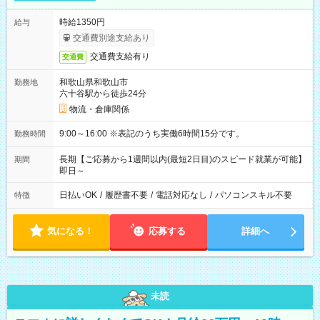
時給1350円
給与
交通費別途支給あり
交通費支給有り
交通費
和歌山県和歌山市
勤務地
六十谷駅から徒歩24分
物流・倉庫関係
9:00～16:00 ※表記のうち実働6時間15分です。
勤務時間
長期【ご応募から1週間以内(最短2日目)のスピード就業が可能】
期間
即日～
日払いOK
/
履歴書不要
/
電話対応なし
/
パソコンスキル不要
特徴
気になる！
応募する
詳細へ
未読