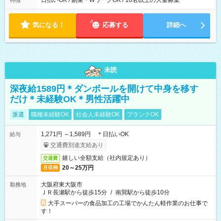
日払いOK / 副業・WワークOK / 10名以上の大量募集
特徴
気になる！
応募する
詳細へ
未読
深夜給1589円＊ダンボールを開けて中身を移す
だけ＊未経験OK＊男性活躍中
派遣
職種未経験OK
社会人未経験OK
ブランクOK
1,271円 ～1,589円 ＊日払いOK
給与
交通費別途支給あり
嬉しい全額支給（社内規定あり）
交通費
20～25万円
月収例
大阪府東大阪市
勤務地
ＪＲ長瀬駅から徒歩15分
/
南巽駅から徒歩10分
大手スーパーの食品加工の工場でかんたん軽作業のお仕事で
す！