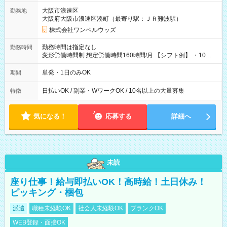
大阪市浪速区
勤務地
大阪府大阪市浪速区湊町（最寄り駅：ＪＲ難波駅）
株式会社ワンベルウッズ
勤務時間は指定なし
勤務時間
変形労働時間制 想定労働時間160時間/月 【シフト例】 ・10：
00～20：00
単発・1日のみOK
期間
日払いOK / 副業・WワークOK / 10名以上の大量募集
特徴
気になる！
応募する
詳細へ
未読
座り仕事！給与即払いOK！高時給！土日休み！
ピッキング・梱包
派遣
職種未経験OK
社会人未経験OK
ブランクOK
WEB登録・面接OK