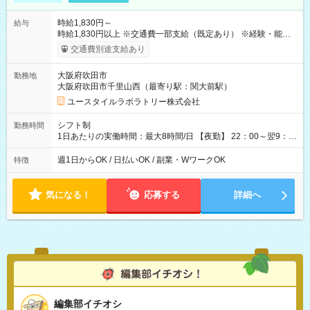
時給1,830円～
給与
時給1,830円以上 ※交通費一部支給（既定あり） ※経験・能力を
考慮して決定します 【収入例】 週1回勤務の場合：1,830円×8時
交通費別途支給あり
間×4回=5万8,560円 週3回勤務の場合：1,830円×8時間×12回
=17万5,680円 【試用期間】試用期間あり 試用期間の長さ：2ヶ
大阪府吹田市
勤務地
月 ※ 雇用形態と給与に、本採用時と異なる部分があります。 雇
大阪府吹田市千里山西（最寄り駅：関大前駅）
用形態：本採用時と同じです。 給与：時給 1,610円以上
ユースタイルラボラトリー株式会社
シフト制
勤務時間
1日あたりの実働時間：最大8時間/日 【夜勤】 22：00～翌9：
00 ※週1日～OK ／ 夜勤専従 ＊＊ 勤務時間例 ＊＊ ■22時か
ら翌7時 ■23時から翌8時 ■24時から翌9時 など ※上記の時間
週1日からOK / 日払いOK / 副業・WワークOK
特徴
内で8時間勤務（休憩1時間）ご利用者様により、時間は異なり
ます。 ※曜日固定（毎週同じ曜日での勤務となります）
気になる！
応募する
詳細へ
編集部イチオシ