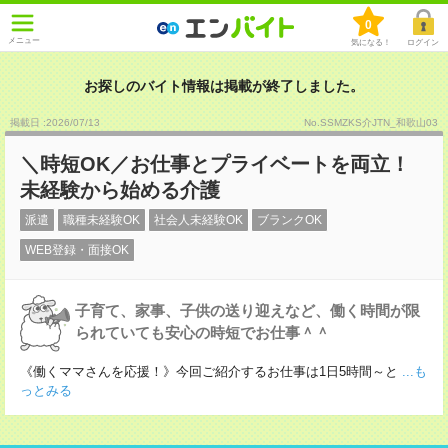
0
メニュー
気になる！
ログイン
お探しのバイト情報は掲載が終了しました。
掲載日 :2026
/
07
/
13
No.SSMZKS介JTN_和歌山03
＼時短OK／お仕事とプライベートを両立！
未経験から始める介護
派遣
職種未経験OK
社会人未経験OK
ブランクOK
WEB登録・面接OK
子育て、家事、子供の送り迎えなど、働く時間が限
られていても安心の時短でお仕事＾＾
《働くママさんを応援！》今回ご紹介するお仕事は1日5時間～と
...も
っとみる