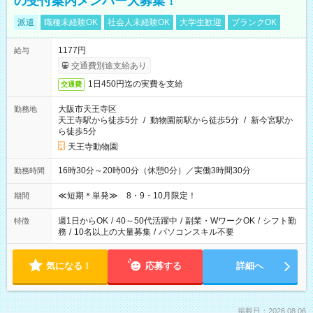
の受付案内メンバー大募集！
派遣
職種未経験OK
社会人未経験OK
大学生歓迎
ブランクOK
1177円
給与
交通費別途支給あり
1日450円迄の実費を支給
交通費
大阪市天王寺区
勤務地
天王寺駅から徒歩5分
/
動物園前駅から徒歩5分
/
新今宮駅か
ら徒歩5分
天王寺動物園
16時30分～20時00分（休憩0分）／実働3時間30分
勤務時間
≪短期＊単発≫ 8・9・10月限定！
期間
週1日からOK
/
40～50代活躍中
/
副業・WワークOK
/
シフト勤
特徴
務
/
10名以上の大量募集
/
パソコンスキル不要
気になる！
応募する
詳細へ
掲載日：2026.08.06