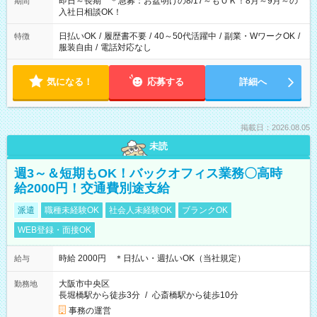
即日～長期 ＊急募：お盆明けの8/17～もＯＫ！8月～9月～の
期間
入社日相談OK！
日払いOK
/
履歴書不要
/
40～50代活躍中
/
副業・WワークOK
/
特徴
服装自由
/
電話対応なし
気になる！
応募する
詳細へ
掲載日：2026.08.05
未読
週3～＆短期もOK！バックオフィス業務〇高時
給2000円！交通費別途支給
派遣
職種未経験OK
社会人未経験OK
ブランクOK
WEB登録・面接OK
時給 2000円 ＊日払い・週払いOK（当社規定）
給与
大阪市中央区
勤務地
長堀橋駅から徒歩3分
/
心斎橋駅から徒歩10分
事務の運営