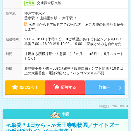
交通費全額支給
交通費
神戸市垂水区
勤務地
垂水駅
/
山陽垂水駅
/
舞子駅
/
…
≪自宅からドアtoドアで30分以内！≫ご希望の勤務地を紹介
します。
9:00～18:00（休憩60分） ■ご希望があれば下記シフトもOK！
勤務時間
早番 7:00～16:00 遅番 10:00～19:00 「家族と休みを合わせた
い」 「余裕を持って夕飯の準備がしたい」 「できれば残業はし
たくない」 など、ご希望を教えてくださいね。 ※Wワーク希望
【現在も積極採用中！急募！】2カ月～ ■8月～、9月スタート
期間
の方へ 今ご覧のお仕事で希望する勤務時間と、もう1つのお仕事
もOK！
の勤務時間。 合計で週40時間を超える場合は応募できません。
履歴書不要
/
40～50代活躍中
/
服装自由
/
シフト勤務
/
10名以
特徴
上の大量募集
/
電話対応なし
/
パソコンスキル不要
気になる！
応募する
詳細へ
掲載日：2026.08.04
未読
≪単発＊1日から～≫天王寺動物園／ナイトズー