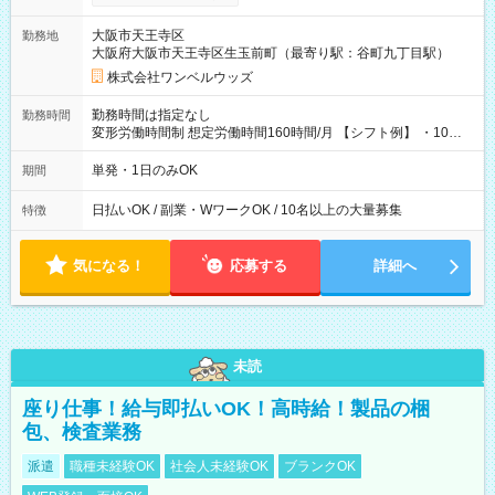
い分を引き落とせます！ 【試用期間】試用期間なし
大阪市天王寺区
勤務地
大阪府大阪市天王寺区生玉前町（最寄り駅：谷町九丁目駅）
株式会社ワンベルウッズ
勤務時間は指定なし
勤務時間
変形労働時間制 想定労働時間160時間/月 【シフト例】 ・10：
00～20：00
単発・1日のみOK
期間
日払いOK / 副業・WワークOK / 10名以上の大量募集
特徴
気になる！
応募する
詳細へ
未読
座り仕事！給与即払いOK！高時給！製品の梱
包、検査業務
派遣
職種未経験OK
社会人未経験OK
ブランクOK