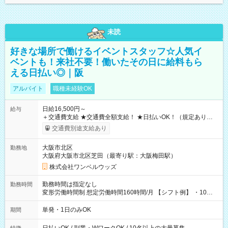
未読
好きな場所で働けるイベントスタッフ☆人気イ
ベントも！来社不要！働いたその日に給料もら
える日払い◎｜阪
アルバイト
職種未経験OK
日給16,500円～
給与
＋交通費支給 ★交通費全額支給！ ★日払いOK！（規定あり） ┗
働いたその日に現金GET♪ お仕事後はコンビニATMから 日払
交通費別途支給あり
い分を引き落とせます！ 【試用期間】試用期間なし
大阪市北区
勤務地
大阪府大阪市北区芝田（最寄り駅：大阪梅田駅）
株式会社ワンベルウッズ
勤務時間は指定なし
勤務時間
変形労働時間制 想定労働時間160時間/月 【シフト例】 ・10：
00～20：00
単発・1日のみOK
期間