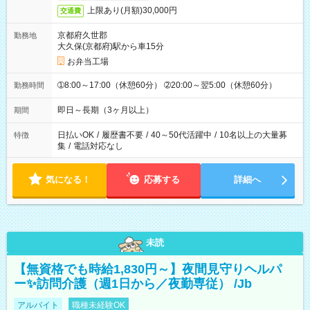
上限あり(月額)30,000円
交通費
京都府久世郡
勤務地
大久保(京都府)駅から車15分
お弁当工場
➀8:00～17:00（休憩60分） ➁20:00～翌5:00（休憩60分）
勤務時間
即日～長期（3ヶ月以上）
期間
日払いOK
/
履歴書不要
/
40～50代活躍中
/
10名以上の大量募
特徴
集
/
電話対応なし
気になる！
応募する
詳細へ
未読
【無資格でも時給1,830円～】夜間見守りヘルパ
ー✨訪問介護（週1日から／夜勤専従） /Jb
アルバイト
職種未経験OK