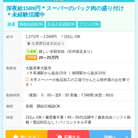
深夜給1589円＊スーパーのパック肉の盛り付け
＊未経験活躍中
派遣
職種未経験OK
社会人未経験OK
ブランクOK
1,271円 ～1,589円 ＊日払いOK
給与
交通費別途支給あり
嬉しい全額支給（社内規定あり）
交通費
20～25万円
月収例
大阪府東大阪市
勤務地
ＪＲ長瀬駅から徒歩15分
/
南巽駅から徒歩10分
大手スーパーの食品加工の工場でかんたん軽作業のお仕事で
す！
〈夜勤〉 0：00～翌8：30 実働：7.5時間 休憩：60分
勤務時間
長期 開始日相談OK
期間
日払いOK
/
履歴書不要
/
40～50代活躍中
/
服装自由
/
シフト勤
特徴
務
/
電話対応なし
/
パソコンスキル不要
気になる！
応募する
詳細へ