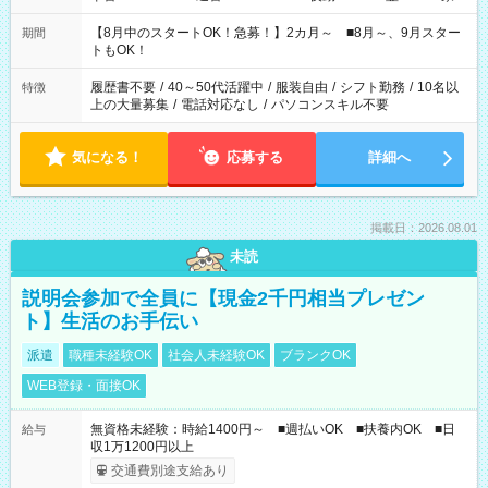
と休みを合わせたい」 「余裕を持って夕飯の準備がしたい」
「できれば残業はしたくない」 など、ご希望を教えてください
【8月中のスタートOK！急募！】2カ月～ ■8月～、9月スター
期間
ね。 ※Wワーク希望の方へ 今ご覧のお仕事で希望する勤務時間
トもOK！
と、もう1つのお仕事の勤務時間。 合計で週40時間を超える場
合は応募できません。
履歴書不要
/
40～50代活躍中
/
服装自由
/
シフト勤務
/
10名以
特徴
上の大量募集
/
電話対応なし
/
パソコンスキル不要
気になる！
応募する
詳細へ
掲載日：2026.08.01
未読
説明会参加で全員に【現金2千円相当プレゼン
ト】生活のお手伝い
派遣
職種未経験OK
社会人未経験OK
ブランクOK
WEB登録・面接OK
無資格未経験：時給1400円～ ■週払いOK ■扶養内OK ■日
給与
収1万1200円以上
交通費別途支給あり