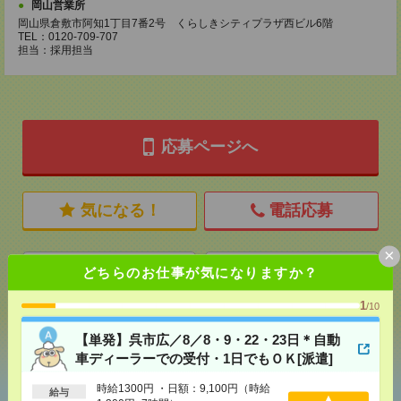
岡山営業所
岡山県倉敷市阿知1丁目7番2号 くらしきシティプラザ西ビル6階
TEL：0120-709-707
担当：採用担当
応募ページへ
気になる！
電話応募
×
メール
LINE
どちらのお仕事が気になりますか？
で送る
で送る
1
/10
シェア
ツイート
ブックマーク
【単発】呉市広／8／8・9・22・23日＊自動
車ディーラーでの受付・1日でもＯＫ[派遣]
時給1300円 ・日額：9,100円（時給
給与
あなたの閲覧履歴からの