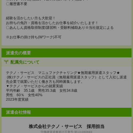
〇履歴書不要
経験を活かしたい方も大歓迎！
お持ちの免許・資格を活かしたお仕事を紹介いたします！
〇あんしん資格取得制度/講習料・受験料補助あり※当社規定による
※お仕事の掛け持ち(Wワーク)不可
派遣先の概要
配属先について
テクノ・サービス マニュファクチャリング★無期雇用派遣スタッフ★
(株)テクノ・サービスの正社員（無期雇用派遣スタッフ）として入社し派遣
先企業で就業いただく働き方も同時募集します。
▼テクノ・サービスからの就業実績
平均年齢 35.1歳 男性35.3歳 女性34.8歳
男性 60％ 女性40%
2023年度実績
派遣会社情報
株式会社テクノ・サービス 採用担当
労働者派遣事業許可番号:派13-080693