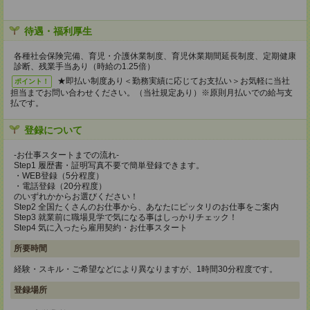
待遇・福利厚生
各種社会保険完備、育児・介護休業制度、育児休業期間延長制度、定期健康
診断、残業手当あり（時給の1.25倍）
★即払い制度あり＜勤務実績に応じてお支払い＞お気軽に当社
ポイント！
担当までお問い合わせください。（当社規定あり）※原則月払いでの給与支
払です。
登録について
-お仕事スタートまでの流れ-
Step1 履歴書・証明写真不要で簡単登録できます。
・WEB登録（5分程度）
・電話登録（20分程度）
のいずれかからお選びください！
Step2 全国たくさんのお仕事から、あなたにピッタリのお仕事をご案内
Step3 就業前に職場見学で気になる事はしっかりチェック！
Step4 気に入ったら雇用契約・お仕事スタート
所要時間
経験・スキル・ご希望などにより異なりますが、1時間30分程度です。
登録場所