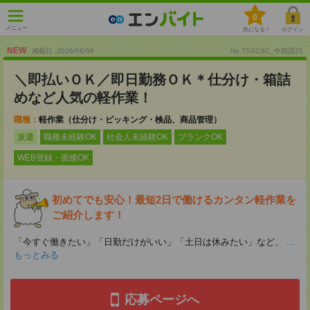
0
メニュー
気になる！
ログイン
NEW
掲載日 :2026
/
08
/
06
No.TSSCSC_中四国25
＼即払いＯＫ／即日勤務ＯＫ＊仕分け・箱詰
めなど人気の軽作業！
職種：
軽作業（仕分け・ピッキング・検品、商品管理）
派遣
職種未経験OK
社会人未経験OK
ブランクOK
WEB登録・面接OK
初めてでも安心！最短2日で働けるカンタン軽作業を
ご紹介します！
「今すぐ働きたい」「日勤だけがいい」「土日は休みたい」など、
...
もっとみる
応募ページへ