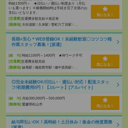
時給1300円～ ★日払い／週払い制度あり（月払
いも選べます）※稼働開始時は手続き完了次第のお
支払いとなります。
気になる！
[交通費]
交通費全額支給※規定有
[勤務地]
大街道駅
/
久米駅
/
萱町六丁目駅
/
…
長期×安心＊WEB登録OK！未経験歓迎〇コツコツ軽
作業スタッフ募集！[派遣]
[給 与]
時給1100円～1400円 ★Wワーク不可
[交通費]
交通費全額支給
気になる！
[勤務地]
妹尾駅
/
備前西市駅
/
備中箕島駅
/
…
◎完全未経験OK/日払い・週払い対応！配送スタッ
フ/初期費用0円！【Jルート】[アルバイト]
[給 与]
月給300,000円～500,000円
[勤務地]
愛媛県松山市
気になる！
給与即払いOK！高時給！土日休み！板金の検査業務
[派遣]