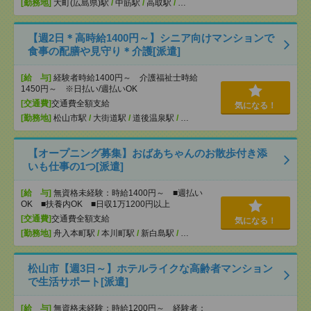
[勤務地]
大町(広島県)駅
/
中筋駅
/
高取駅
/
…
【週2日＊高時給1400円～】シニア向けマンションで
食事の配膳や見守り＊介護[派遣]
[給 与]
経験者時給1400円～ 介護福祉士時給
1450円～ ※日払い/週払いOK
[交通費]
交通費全額支給
気になる！
[勤務地]
松山市駅
/
大街道駅
/
道後温泉駅
/
…
【オープニング募集】おばあちゃんのお散歩付き添
いも仕事の1つ[派遣]
[給 与]
無資格未経験：時給1400円～ ■週払い
OK ■扶養内OK ■日収1万1200円以上
[交通費]
交通費全額支給
気になる！
[勤務地]
舟入本町駅
/
本川町駅
/
新白島駅
/
…
松山市【週3日～】ホテルライクな高齢者マンション
で生活サポート[派遣]
[給 与]
無資格未経験：時給1200円～ 経験者：