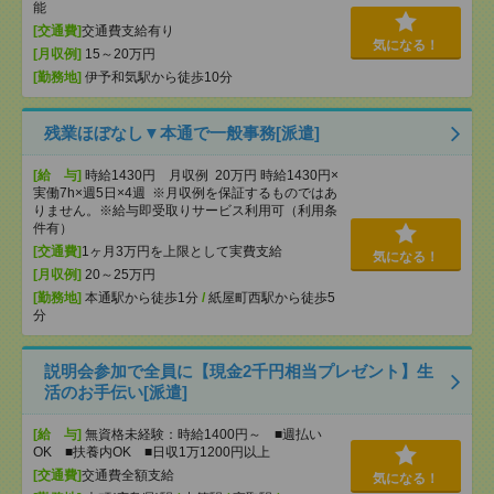
能
[交通費]
交通費支給有り
気になる！
[月収例]
15～20万円
[勤務地]
伊予和気駅から徒歩10分
残業ほぼなし▼本通で一般事務[派遣]
[給 与]
時給1430円 月収例 20万円 時給1430円×
実働7h×週5日×4週 ※月収例を保証するものではあ
りません。※給与即受取りサービス利用可（利用条
件有）
[交通費]
1ヶ月3万円を上限として実費支給
気になる！
[月収例]
20～25万円
[勤務地]
本通駅から徒歩1分
/
紙屋町西駅から徒歩5
分
説明会参加で全員に【現金2千円相当プレゼント】生
活のお手伝い[派遣]
[給 与]
無資格未経験：時給1400円～ ■週払い
OK ■扶養内OK ■日収1万1200円以上
[交通費]
交通費全額支給
気になる！