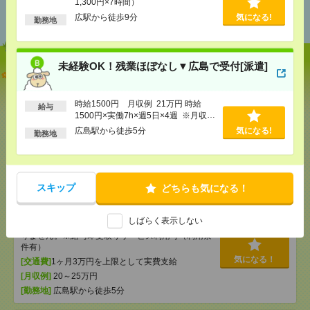
1,300円×7時間）
おすすめ
広駅から徒歩9分
気になる!
勤務地
未経験OK！残業ほぼなし▼広島で受付[派遣]
【単発】呉市広／8／8・9・22・23日＊自動車ディー
ラーでの受付・1日でもＯＫ[派遣]
時給1500円 月収例 21万円 時給
給与
[給 与]
時給1300円 ・日額：9,100円（時給1,300
1500円×実働7h×週5日×4週 ※月収例
円×7時間）
を保証するものではありません。※給
広島駅から徒歩5分
気になる!
勤務地
[交通費]
・自転車通勤可 ・車通勤可(駐車場無料)
与即受取りサービス利用可（利用条件
気になる！
有）
[勤務地]
広駅から徒歩9分
未経験OK！残業ほぼなし▼広島で受付[派遣]
スキップ
どちらも気になる！
[給 与]
時給1500円 月収例 21万円 時給1500円×
しばらく表示しない
実働7h×週5日×4週 ※月収例を保証するものではあ
りません。※給与即受取りサービス利用可（利用条
件有）
気になる！
[交通費]
1ヶ月3万円を上限として実費支給
[月収例]
20～25万円
[勤務地]
広島駅から徒歩5分