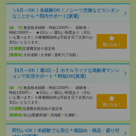
＼8月～OK！未経験OK！／シーツ交換などカンタン
なことから＊院内サポート[派遣]
[給 与]
無資格未経験：時給1200円～ 経験者：
時給1300円～ ★日払い／週払い制度あり（月払
いも選べます）※稼働開始時は手続き完了次第のお
支払いとなります。
気になる！
[交通費]
交通費支給※規定有
[勤務地]
大街道駅
/
久米駅
/
萱町六丁目駅
/
…
【8月～OK！週3日～】ホテルライクな高齢者マンシ
ョンで生活サポート＊時短OK[派遣]
[給 与]
無資格未経験：時給1200円～ 経験者：
時給1300円～ ★日払い／週払い制度あり（月払
いも選べます）※稼働開始時は手続き完了次第のお
支払いとなります。
気になる！
[交通費]
交通費全額支給※規定有
[勤務地]
松山(愛媛県)駅
/
浅海駅
/
大浦駅
/
…
即払いOK！未経験でも安心＊箱詰め・検品・盛り付