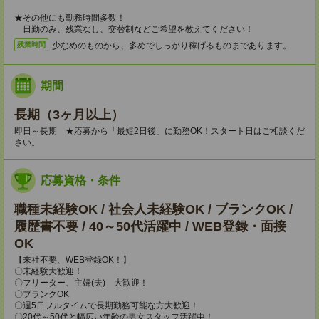
★その他にも勤務時間多数！
日勤のみ、残業なし、交替制などご希望を教えてください！
少なめのものから、多めでしっかり稼げるものまであります。
残業時間
期間
長期（3ヶ月以上）
即日～長期 ★応募から「最短2日後」に勤務OK！スタート日はご相談くだ
さい。
応募資格・条件
職種未経験OK / 社会人未経験OK / ブランクOK /
履歴書不要 / 40～50代活躍中 / WEB登録・面接
OK
【来社不要、WEB登録OK！】
〇未経験大歓迎！
〇フリーター、主婦(夫) 大歓迎！
〇ブランクOK
〇週5日フルタイムで長期勤務可能な方大歓迎！
〇20代～50代と幅広い年齢の男女スタッフ活躍中！