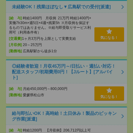
未経験OK！残業ほぼなし▼広島駅での受付[派遣]
[給 与]
時給1400円 月収例 21万円 時給1400円×
実働7h30m×週5日×4週+残業5h ※月収例を保証す
るものではありません。※給与即受取りサービス利
用可（利用条件有）
気になる！
[交通費]
1ヶ月3万円を上限として実費支給
[月収例]
20～25万円
[勤務地]
広島駅駅から徒歩1分
◎経験者歓迎！月収45万円～/日払い・週払い対応！
配送スタッフ/初期費用0円！【Jルート】[アルバイ
ト]
[給 与]
月給450,000円～800,000円
[勤務地]
愛媛県松山市
気になる！
給与即払いOK！高時給！土日休み！製品のピッキン
グ作業[派遣]
[給 与]
時給1200円 【月収例】206,712円以上可