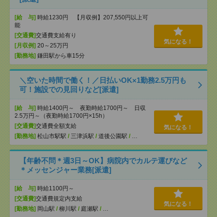
[給 与]
時給1230円 【月収例】207,550円以上可
能
[交通費]
交通費支給有り
気になる！
[月収例]
20～25万円
[勤務地]
鎌田駅から車15分
＼空いた時間で働く！／日払いOK×1勤務2.5万円も
可！施設での見回りなど[派遣]
[給 与]
時給1400円～ 夜勤時給1700円～ 日収
2.5万円～（夜勤時給1700円×15h）
[交通費]
交通費全額支給
気になる！
[勤務地]
松山市駅駅
/
三津浜駅
/
道後公園駅
/
…
【年齢不問＊週3日～OK】病院内でカルテ運びなど
＊メッセンジャー業務[派遣]
[給 与]
時給1100円～
[交通費]
交通費規定内支給
気になる！
[勤務地]
岡山駅
/
柳川駅
/
庭瀬駅
/
…