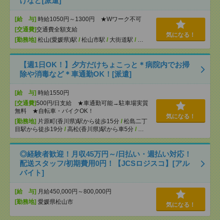
けなど[派遣]
[給 与]
時給1050円～1300円 ★Wワーク不可
[交通費]
交通費全額支給
気になる！
[勤務地]
松山(愛媛県)駅
/
松山市駅
/
大街道駅
/
…
【週1日OK！】夕方だけちょこっと＊病院内でお掃
除や消毒など＊車通勤OK！[派遣]
[給 与]
時給1550円
[交通費]
500円/日支給 ★車通勤可能→駐車場実質
無料 ★自転車・バイクOK！
気になる！
[勤務地]
片原町(香川県)駅から徒歩15分
/
松島二丁
目駅から徒歩19分
/
高松(香川県)駅から車5分
/
…
◎経験者歓迎！月収45万円～/日払い・週払い対応！
配送スタッフ/初期費用0円！【JCSロジスコ】[アル
バイト]
[給 与]
月給450,000円～800,000円
[勤務地]
愛媛県松山市
気になる！