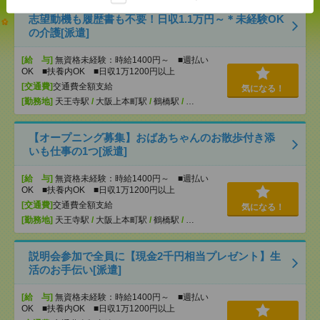
志望動機も履歴書も不要！日収1.1万円～＊未経験OK
の介護[派遣]
[給 与]
無資格未経験：時給1400円～ ■週払い
OK ■扶養内OK ■日収1万1200円以上
[交通費]
交通費全額支給
気になる！
[勤務地]
天王寺駅
/
大阪上本町駅
/
鶴橋駅
/
…
【オープニング募集】おばあちゃんのお散歩付き添
いも仕事の1つ[派遣]
[給 与]
無資格未経験：時給1400円～ ■週払い
OK ■扶養内OK ■日収1万1200円以上
[交通費]
交通費全額支給
気になる！
[勤務地]
天王寺駅
/
大阪上本町駅
/
鶴橋駅
/
…
説明会参加で全員に【現金2千円相当プレゼント】生
活のお手伝い[派遣]
[給 与]
無資格未経験：時給1400円～ ■週払い
OK ■扶養内OK ■日収1万1200円以上