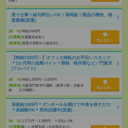
田駅）
座り仕事！給与即払いOK！高時給！製品の梱包、検
査業務[派遣]
[給 与]
時給1400円
[交通費]
交通費支給有り
気になる！
[勤務地]
寝屋川市駅から徒歩5分
【時給1300円～】オフィス移転のお手伝いスタッフ
＊2か月間の短期バイト＊掃除、軽作業など／門真市
[アルバイト]
[給 与]
時給1,300円～2,000円
[勤務地]
大阪府門真市打越町（最寄り駅：京阪本
気になる！
線 古川橋駅）
深夜給1589円＊ダンボールを開けて中身を移すだけ
＊未経験OK＊男性活躍中[派遣]
[給 与]
1,271円 ～1,589円 ＊日払いOK
[交通費]
嬉しい全額支給（社内規定あり）