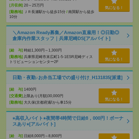
[月収例]
20～25万円
気になる！
[勤務地]
ＪＲ長瀬駅から徒歩15分
/
南巽駅から徒歩
10分
＼Amazon Ready募集／Amazon直雇用！◎日勤◎
倉庫内作業スタッフ｜兵庫尼崎DS[アルバイト]
[給 与]
時給1,300円～1,300円
[勤務地]
兵庫県尼崎市末広町1-5-1ESR尼崎ディス
気になる！
トリビューションセンター2F
日勤・夜勤♪お弁当工場での盛り付け_H131835[派遣]
[給 与]
1400円
[交通費]
上限あり(月額)30,000円
気になる！
[勤務地]
大久保(京都府)駅から車15分
⭐︎高収入バイト⭐︎夜間帯4時間で日給8，000円！ボーナ
スあり⭐︎[アルバイト]
[給 与]
日給8,000円～8,800円