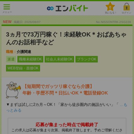
0
メニュー
気になる！
ログイン
NEW
掲載日 :2026
/
08
/
07
No.NISSONTRK-2SG228
3ヵ月で73万円稼ぐ！未経験OK＊おばあちゃ
んのお話相手など
職種：
介護関連
派遣
職種未経験OK
社会人未経験OK
ブランクOK
WEB登録・面接OK
【短期間でガッツリ稼ぐなら介護】
年齢・学歴不問＊日払いOK＊電話登録OK
▼まずは試しに2カ月～OK！「家から徒歩圏内の施設がいい」「
...も
っとみる
応募が集まった時点で掲載終了
この求人は応募が集まり次第、掲載終了致します。予めご理解くださ