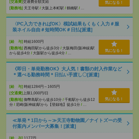
[交通費]
交通費全額支給
気になる！
[勤務地]
天王寺駅
/
大阪上本町駅
/
鶴橋駅
/
…
〈PC入力できればOK〉模試結果もくもく入力＃服
装ネイル自由＃短時間OK＃日払[派遣]
[給 与]
時給1600円
[勤務地]
西梅田駅から徒歩3分
/
大阪梅田(阪神線)駅
気になる！
から徒歩4分
/
大阪駅から徒歩4分
/
…
《即日・単発勤務OK》大人気！書類の封入作業など
＊選べる勤務時間＊日払い手渡し〇[派遣]
[給 与]
時給1284円～1605円
[交通費]
上限1,000円/日
気になる！
[勤務地]
御幣島駅から徒歩10分
/
千船駅から徒歩12
分
/
尼崎(阪神線)駅から【登録地】徒歩1分
/
…
≪単発＊1日から～≫天王寺動物園／ナイトズーの受
付案内メンバー大募集！[派遣]
[給 与]
1177円