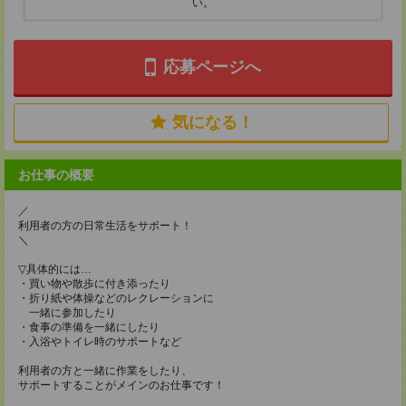
い。
応募ページへ
気になる！
お仕事の概要
／
利用者の方の日常生活をサポート！
＼
▽具体的には…
・買い物や散歩に付き添ったり
・折り紙や体操などのレクレーションに
一緒に参加したり
・食事の準備を一緒にしたり
・入浴やトイレ時のサポートなど
利用者の方と一緒に作業をしたり、
サポートすることがメインのお仕事です！