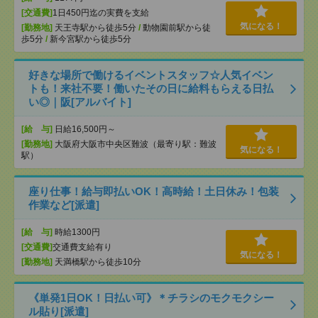
[交通費]
1日450円迄の実費を支給
気になる！
[勤務地]
天王寺駅から徒歩5分
/
動物園前駅から徒
歩5分
/
新今宮駅から徒歩5分
好きな場所で働けるイベントスタッフ☆人気イベン
トも！来社不要！働いたその日に給料もらえる日払
い◎｜阪[アルバイト]
[給 与]
日給16,500円～
[勤務地]
大阪府大阪市中央区難波（最寄り駅：難波
気になる！
駅）
座り仕事！給与即払いOK！高時給！土日休み！包装
作業など[派遣]
[給 与]
時給1300円
[交通費]
交通費支給有り
気になる！
[勤務地]
天満橋駅から徒歩10分
《単発1日OK！日払い可》＊チラシのモクモクシー
ル貼り[派遣]