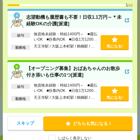
1
/10
志望動機も履歴書も不要！日収1.1万円～＊未
経験OKの介護[派遣]
応募ページへ
無資格未経験：時給1400円～ ■週払
給与
いOK ■扶養内OK ■日収1万1200円
以上
天王寺駅 / 大阪上本町駅 / 鶴橋駅 / …
気になる!
勤務地
気になる！
【オープニング募集】おばあちゃんのお散歩
メール
LINE
で送る
で送る
付き添いも仕事の1つ[派遣]
無資格未経験：時給1400円～ ■週払
給与
いOK ■扶養内OK ■日収1万1200円
シェア
ツイート
ブックマーク
以上
天王寺駅 / 大阪上本町駅 / 鶴橋駅 / …
気になる!
勤務地
あなたの閲覧履歴からの
おすすめ
スキップ
どちらも気になる！
しばらく表示しない