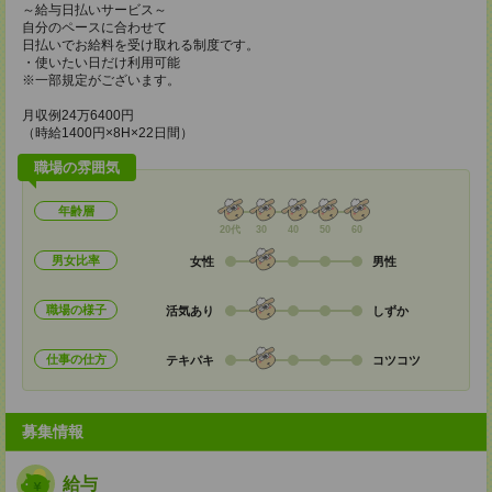
～給与日払いサービス～
自分のペースに合わせて
日払いでお給料を受け取れる制度です。
・使いたい日だけ利用可能
※一部規定がございます。
月収例24万6400円
（時給1400円×8H×22日間）
職場の雰囲気
年齢層
20代
30
40
50
60
男女比率
女性
男性
職場の様子
活気あり
しずか
仕事の仕方
テキパキ
コツコツ
募集情報
給与