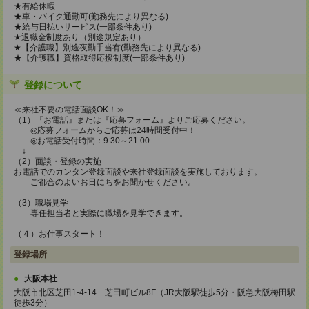
★有給休暇
★車・バイク通勤可(勤務先により異なる)
★給与日払いサービス(一部条件あり)
★退職金制度あり（別途規定あり）
★【介護職】別途夜勤手当有(勤務先により異なる)
★【介護職】資格取得応援制度(一部条件あり)
登録について
≪来社不要の電話面談OK！≫
（1）『お電話』または『応募フォーム』よりご応募ください。
◎応募フォームからご応募は24時間受付中！
◎お電話受付時間：9:30～21:00
↓
（2）面談・登録の実施
お電話でのカンタン登録面談や来社登録面談を実施しております。
ご都合のよいお日にちをお聞かせください。
（3）職場見学
専任担当者と実際に職場を見学できます。
（４）お仕事スタート！
登録場所
大阪本社
大阪市北区芝田1-4-14 芝田町ビル8F（JR大阪駅徒歩5分・阪急大阪梅田駅
徒歩3分）