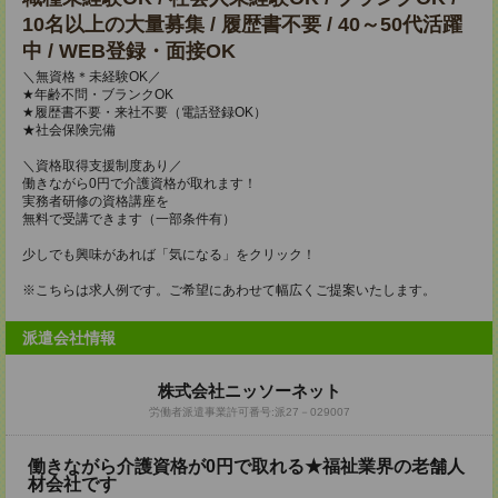
10名以上の大量募集 / 履歴書不要 / 40～50代活躍
中 / WEB登録・面接OK
＼無資格＊未経験OK／
★年齢不問・ブランクOK
★履歴書不要・来社不要（電話登録OK）
★社会保険完備
＼資格取得支援制度あり／
働きながら0円で介護資格が取れます！
実務者研修の資格講座を
無料で受講できます（一部条件有）
少しでも興味があれば「気になる」をクリック！
※こちらは求人例です。ご希望にあわせて幅広くご提案いたします。
派遣会社情報
株式会社ニッソーネット
労働者派遣事業許可番号:派27－029007
働きながら介護資格が0円で取れる★福祉業界の老舗人
材会社です