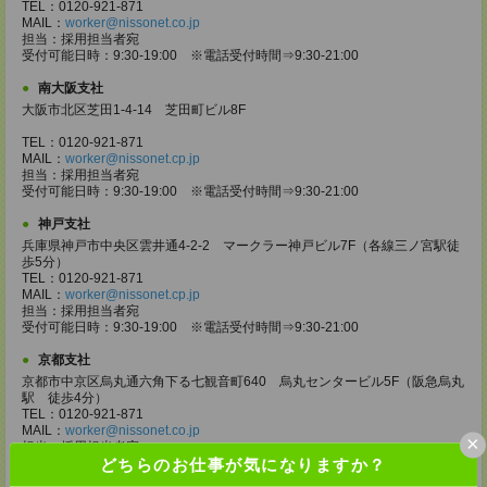
TEL：0120-921-871
MAIL：
worker@nissonet.co.jp
担当：採用担当者宛
受付可能日時：9:30-19:00 ※電話受付時間⇒9:30-21:00
南大阪支社
大阪市北区芝田1-4-14 芝田町ビル8F
TEL：0120-921-871
MAIL：
worker@nissonet.cp.jp
担当：採用担当者宛
受付可能日時：9:30-19:00 ※電話受付時間⇒9:30-21:00
神戸支社
兵庫県神戸市中央区雲井通4-2-2 マークラー神戸ビル7F（各線三ノ宮駅徒
歩5分）
TEL：0120-921-871
MAIL：
worker@nissonet.cp.jp
担当：採用担当者宛
受付可能日時：9:30-19:00 ※電話受付時間⇒9:30-21:00
京都支社
京都市中京区烏丸通六角下る七観音町640 烏丸センタービル5F（阪急烏丸
駅 徒歩4分）
TEL：0120-921-871
MAIL：
worker@nissonet.co.jp
×
担当：採用担当者宛
どちらのお仕事が気になりますか？
受付可能日時：9:30-19:00 ※電話受付時間⇒9:30-21:00