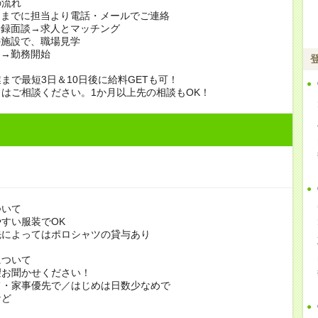
の流れ
日までに担当より電話・メールでご連絡
登録面談→求人とマッチング
の施設で、職場見学
定→勤務開始
まで最短3日＆10日後に給料GETも可！
はご相談ください。1か月以上先の相談もOK！
ついて
すい服装でOK
よってはポロシャツの貸与あり
について
お聞かせください！
家事優先で／はじめは日数少なめで
ど