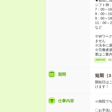
★都合に
シフト例
7：00～1
9：00～1
9：00～1
11：00～2
など
※Wワーク
ません
※法令に基
※労働者
業はご案
残
残業時間
期間
短期（3
開始日は
けます！
仕事内容
≪病院で
〇お手洗