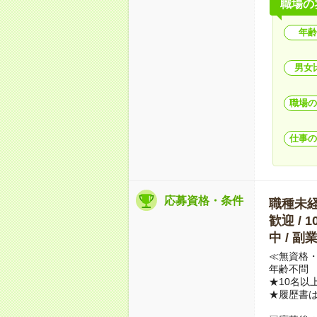
職場の
年齢
男女
職場の
仕事の
応募資格・条件
職種未経験
歓迎 / 
中 / 
≪無資格・
年齢不問
★10名以
★履歴書