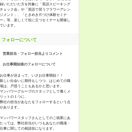
録いただいた方を対象に「英語スピーキング
チェック会」や「英語で習うフラワーアレン
ジメント」、「ときめき片づけ体験セミナ
ー」等、楽しくて役に立つセミナーも開催し
ています。
フォローについて
営業担当・フォロー担当よりコメント
お仕事開始後のフォローについて
お仕事が決まって、いざお仕事開始！！
新しい出会いに期待もしつつ、はじめての職
場は、戸惑うこともあるかと思います。
マンパワーグループのスタッフとして働くメ
リットの１つに、
弊社の担当があなたをフォローするという点
があります。
マンパワースタッフさんとしてのご就業にあ
たっては、弊社担当がいつもあなたの職場・
仕事に関しての相談役になります。