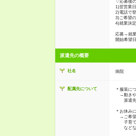
▽応募後
1)翌営業
2)電話で
3)ご希望
4)就業決
応募→就業
開始希望日
派遣先の概要
社名
病院
配属先について
＊服装に
→動きや
派遣先に
＊お休み
→ご希望
子育て・
などな