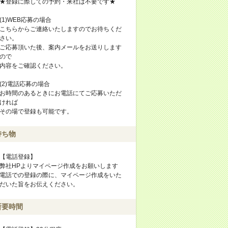
★登録に際しての予約・来社は不要です★
(1)WEB応募の場合
こちらからご連絡いたしますのでお待ちくだ
さい。
ご応募頂いた後、案内メールをお送りします
ので
内容をご確認ください。
(2)電話応募の場合
お時間のあるときにお電話にてご応募いただ
ければ
その場で登録も可能です。
持ち物
【電話登録】
弊社HPよりマイページ作成をお願いします
電話での登録の際に、マイページ作成をいた
だいた旨をお伝えください。
所要時間