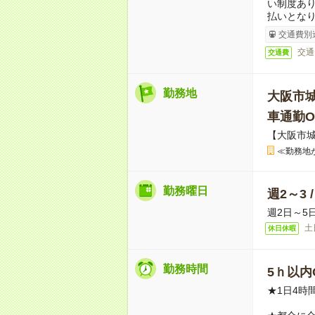
い制度あ
払いとな
交通費別
交通
交通費
勤務地
大阪市
車通勤O
【大阪市
≪勤務地
勤務曜日
週2～3 
週2日～5
土
休日休暇
勤務時間
5ｈ以内O
★1日4時