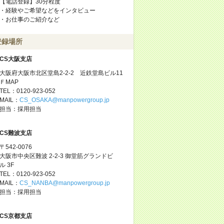
【電話登録】30分程度
・経験やご希望などをインタビュー
・お仕事のご紹介など
登録場所
CS大阪支店
大阪府大阪市北区堂島2-2-2 近鉄堂島ビル11
ＦMAP
TEL：0120-923-052
MAIL：
CS_OSAKA@manpowergroup.jp
担当：採用担当
CS難波支店
〒542-0076
大阪市中央区難波 2-2-3 御堂筋グランドビ
ル 3F
TEL：0120-923-052
MAIL：
CS_NANBA@manpowergroup.jp
担当：採用担当
CS京都支店