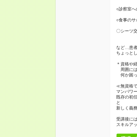
○診察室へ
○食事のサ
〇シーツ
など…患
ちょっと
＊資格や
周囲には
何か困っ
≪無資格
マンパワ
既存の初
と
新しく義
受講後に
スキルア