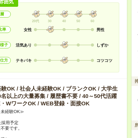
雰囲気
層
20代
30
40
50
60
比率
女性
男性
様子
活気あり
しずか
仕方
テキパキ
コツコツ
OK / 社会人未経験OK / ブランクOK / 大学生
10名以上の大量募集 / 履歴書不要 / 40～50代活躍
副業・WワークOK / WEB登録・面接OK
未経験OK≫
上採用予定
は不要です。