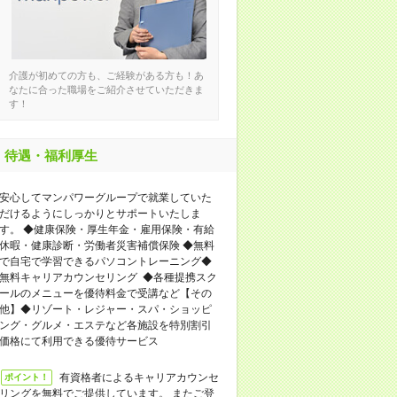
介護が初めての方も、ご経験がある方も！あ
なたに合った職場をご紹介させていただきま
す！
待遇・福利厚生
安心してマンパワーグループで就業していた
だけるようにしっかりとサポートいたしま
す。 ◆健康保険・厚生年金・雇用保険・有給
休暇・健康診断・労働者災害補償保険 ◆無料
で自宅で学習できるパソコントレーニング◆
無料キャリアカウンセリング ◆各種提携スク
ールのメニューを優待料金で受講など【その
他】◆リゾート・レジャー・スパ・ショッピ
ング・グルメ・エステなど各施設を特別割引
価格にて利用できる優待サービス
有資格者によるキャリアカウンセ
ポイント！
リングを無料でご提供しています。 またご登