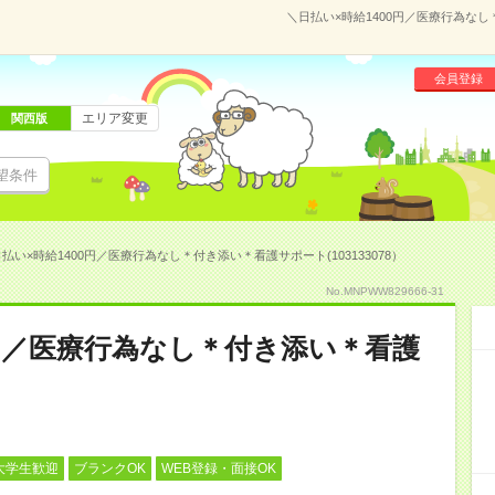
＼日払い×時給1400円／医療行為なし
会員登録
エリア変更
関西版
望条件
払い×時給1400円／医療行為なし＊付き添い＊看護サポート(103133078）
No.MNPWW829666-31
0円／医療行為なし＊付き添い＊看護
大学生歓迎
ブランクOK
WEB登録・面接OK