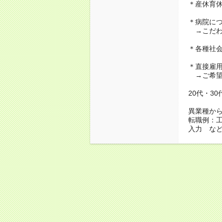
＊産休育
＊病院に
→こだわ
＊各種社
＊直接雇
→ご希望
20代・3
異業種か
転職例：
入力 な