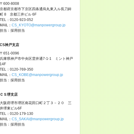
〒600-8008
京都府京都市下京区四条通烏丸東入ル長刀鉾
町 8 京都三井ビル 6F
TEL：0120-923-052
MAIL：
CS_KYOTO@manpowergroup.jp
担当：採用担当
CS神戸支店
〒651-0096
兵庫県神戸市中央区雲井通7-1-1 ミント神戸
14F
TEL：0120-769-350
MAIL：
CS_KOBE@manpowergroup.jp
担当：採用担当
ＣＳ堺支店
大阪府堺市堺区南花田口町２丁３－２０ 三
井堺東ビル6F
TEL：0120-179-130
MAIL：
CS_SAKAI@manpowergroup.jp
担当：採用担当