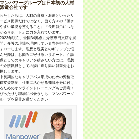
マンパワーグループは日本初の人材
派遣会社です
わたしたちは、人材の育成・派遣といったサ
ービス提供だけではなく、働く方々の『働き
やすい環境を整えること』『長期就労につな
がるサポート』に力を入れています。
2023年現在、全国34拠点に介護専門支店を展
開。介護の現場を理解している専任担当がフ
ォローします。理想と現実とのギャップに悩
んだ際は、お悩みに寄り添いサポート。介護
職としてのキャリアを積みたい方には、理想
の介護職員としての姿に寄り添い就業先をお
探しします。
中長期的なキャリアパス形成のための資格取
得支援制度、仕事に活かせる知識を身に付け
るためのオンライントレーニングもご用意！
ぴったりな職場に出会うなら、マンパワーグ
ループを是非お選びください！