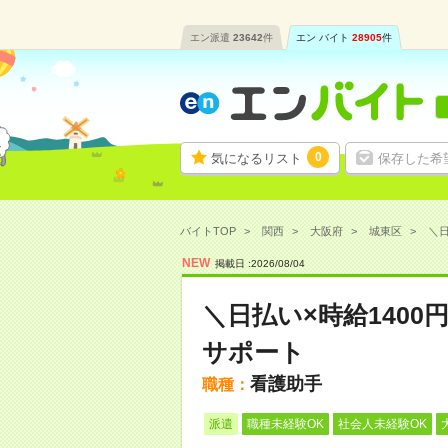
エン派遣
23642
件
エン バイト
28905
件
0
気になるリスト
保存した希
バイトTOP
関西
大阪府
城東区
＼日
NEW
掲載日 :
2026
/
08
/
04
＼日払い×時給140
サポート
看護助手
職種：
派遣
職種未経験OK
社会人未経験OK