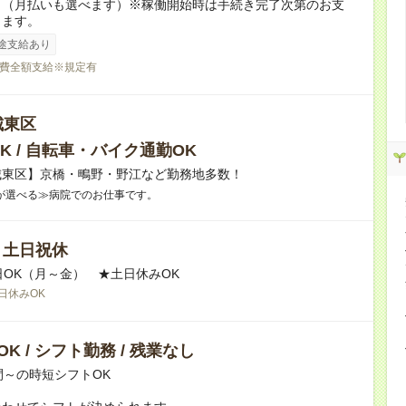
り（月払いも選べます）※稼働開始時は手続き完了次第のお支
ります。
途支給あり
費全額支給※規定有
城東区
K / 自転車・バイク通勤OK
城東区】京橋・鴫野・野江など勤務地多数！
が選べる≫病院でのお仕事です。
/ 土日祝休
日OK（月～金） ★土日休みOK
日休みOK
K / シフト勤務 / 残業なし
間～の時短シフトOK