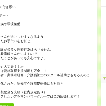
の付き添い
ポート
交換や環境整備
者さんが過ごしやすくなるよう
したお手伝いをお任せ。
経験が必要な医療行為はありません。
看護師さんがいますので、
たことがあっても安心ですよ。
でも大丈夫！！≫
ーは資格取得支援制度も万全！！
任者・実務者研修・介護福祉士のスクール補助はもちろんのこ
務化された、認知症介護基礎研修にも対応＊
は奨励金を支給（社内規定あり）
ップしたい方をマンパワーグループは全力応援します！