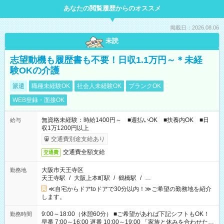
あなたの閲覧履歴からのオススメ
掲載日：2026.08.06
未読
志望動機も履歴書も不要！日収1.1万円～＊未経
験OKの介護
派遣
職種未経験OK
社会人未経験OK
ブランクOK
WEB登録・面接OK
無資格未経験：時給1400円～ ■週払いOK ■扶養内OK ■日
給与
収1万1200円以上
交通費別途支給あり
交通費全額支給
交通費
大阪市天王寺区
勤務地
天王寺駅
/
大阪上本町駅
/
鶴橋駅
/
…
≪自宅からドアtoドアで30分以内！≫ご希望の勤務地を紹介
します。
9:00～18:00（休憩60分） ■ご希望があれば下記シフトもOK！
勤務時間
早番 7:00～16:00 遅番 10:00～19:00 「家族と休みを合わせた