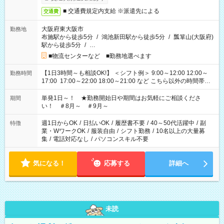
■ 交通費規定内支給 ※派遣先による
交通費
大阪府東大阪市
勤務地
布施駅から徒歩5分
/
鴻池新田駅から徒歩5分
/
瓢箪山(大阪府)
駅から徒歩5分
/
…
■物流センターなど ■勤務地選べます
【1日3時間～も相談OK!】 ＜シフト例＞ 9:00～12:00 12:00～
勤務時間
17:00 17:00～22:00 18:00～21:00 など こちら以外の時間帯も
お気軽にご相談ください！
単発1日～！ ★勤務開始日や期間はお気軽にご相談くださ
期間
い！ ＃8月～ ＃9月～
週1日からOK
/
日払いOK
/
履歴書不要
/
40～50代活躍中
/
副
特徴
業・WワークOK
/
服装自由
/
シフト勤務
/
10名以上の大量募
集
/
電話対応なし
/
パソコンスキル不要
気になる！
応募する
詳細へ
未読