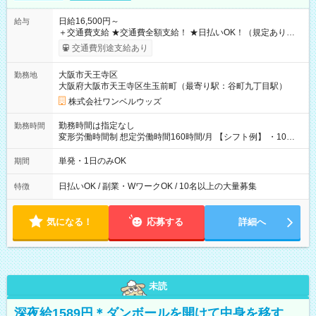
日給16,500円～
給与
＋交通費支給 ★交通費全額支給！ ★日払いOK！（規定あり） ┗
働いたその日に現金GET♪ お仕事後はコンビニATMから 日払
交通費別途支給あり
い分を引き落とせます！ 【試用期間】試用期間なし
大阪市天王寺区
勤務地
大阪府大阪市天王寺区生玉前町（最寄り駅：谷町九丁目駅）
株式会社ワンベルウッズ
勤務時間は指定なし
勤務時間
変形労働時間制 想定労働時間160時間/月 【シフト例】 ・10：
00～20：00
単発・1日のみOK
期間
日払いOK / 副業・WワークOK / 10名以上の大量募集
特徴
気になる！
応募する
詳細へ
未読
深夜給1589円＊ダンボールを開けて中身を移す