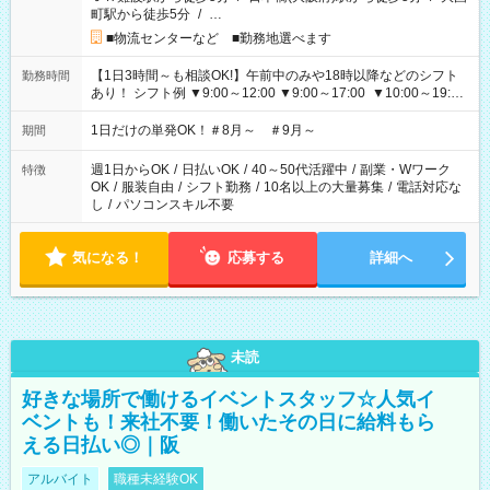
町駅から徒歩5分
/
…
■物流センターなど ■勤務地選べます
【1日3時間～も相談OK!】午前中のみや18時以降などのシフト
勤務時間
あり！ シフト例 ▼9:00～12:00 ▼9:00～17:00 ▼10:00～19:00
▼18:00～21:00
1日だけの単発OK！＃8月～ ＃9月～
期間
週1日からOK
/
日払いOK
/
40～50代活躍中
/
副業・Wワーク
特徴
OK
/
服装自由
/
シフト勤務
/
10名以上の大量募集
/
電話対応な
し
/
パソコンスキル不要
気になる！
応募する
詳細へ
未読
好きな場所で働けるイベントスタッフ☆人気イ
ベントも！来社不要！働いたその日に給料もら
える日払い◎｜阪
アルバイト
職種未経験OK