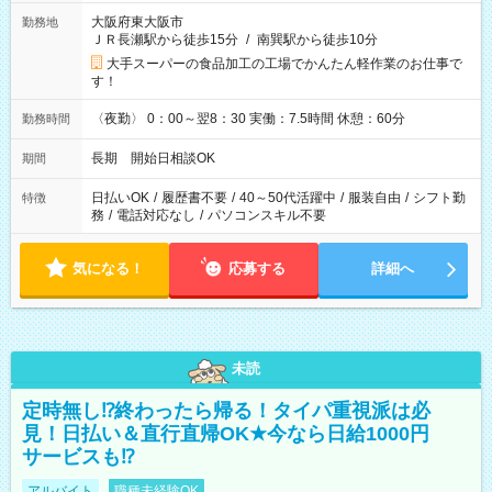
大阪府東大阪市
勤務地
ＪＲ長瀬駅から徒歩15分
/
南巽駅から徒歩10分
大手スーパーの食品加工の工場でかんたん軽作業のお仕事で
す！
〈夜勤〉 0：00～翌8：30 実働：7.5時間 休憩：60分
勤務時間
長期 開始日相談OK
期間
日払いOK
/
履歴書不要
/
40～50代活躍中
/
服装自由
/
シフト勤
特徴
務
/
電話対応なし
/
パソコンスキル不要
気になる！
応募する
詳細へ
未読
定時無し⁉終わったら帰る！タイパ重視派は必
見！日払い＆直行直帰OK★今なら日給1000円
サービスも⁉
アルバイト
職種未経験OK