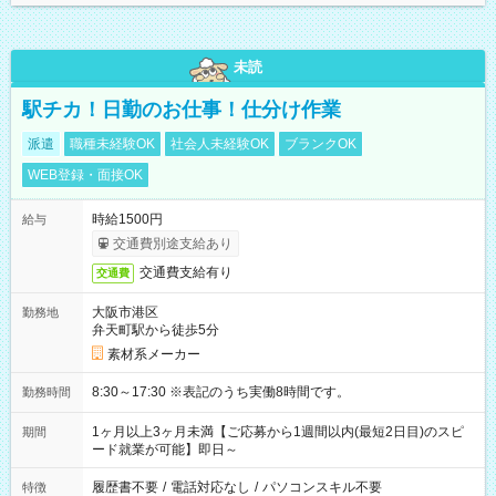
未読
駅チカ！日勤のお仕事！仕分け作業
派遣
職種未経験OK
社会人未経験OK
ブランクOK
WEB登録・面接OK
時給1500円
給与
交通費別途支給あり
交通費支給有り
交通費
大阪市港区
勤務地
弁天町駅から徒歩5分
素材系メーカー
8:30～17:30 ※表記のうち実働8時間です。
勤務時間
1ヶ月以上3ヶ月未満【ご応募から1週間以内(最短2日目)のスピ
期間
ード就業が可能】即日～
履歴書不要
/
電話対応なし
/
パソコンスキル不要
特徴