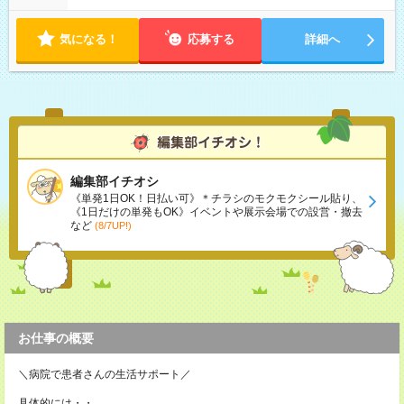
気になる！
応募する
詳細へ
編集部イチオシ
《単発1日OK！日払い可》＊チラシのモクモクシール貼り、
《1日だけの単発もOK》イベントや展示会場での設営・撤去
など
(8/7UP!)
お仕事の概要
＼病院で患者さんの生活サポート／
具体的には・・