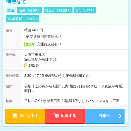
梱包など
派遣
職種未経験OK
社会人未経験OK
ブランクOK
WEB登録・面接OK
時給1400円
給与
交通費別途支給あり
交通費支給有り
交通費
大阪市東成区
勤務地
深江橋駅から徒歩5分
製造外
8:30～17:15 ※表記のうち実働8時間です。
勤務時間
長期【ご応募から1週間以内(最短2日目)のスピード就業が可能】
期間
即日～
日払いOK
/
履歴書不要
/
電話対応なし
/
パソコンスキル不要
特徴
気になる！
応募する
詳細へ