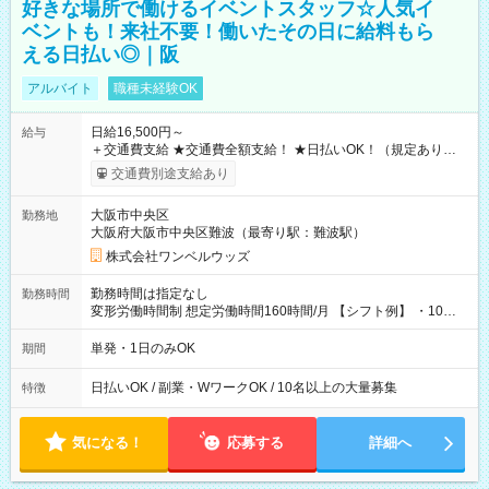
好きな場所で働けるイベントスタッフ☆人気イ
ベントも！来社不要！働いたその日に給料もら
える日払い◎｜阪
アルバイト
職種未経験OK
日給16,500円～
給与
＋交通費支給 ★交通費全額支給！ ★日払いOK！（規定あり） ┗
働いたその日に現金GET♪ お仕事後はコンビニATMから 日払
交通費別途支給あり
い分を引き落とせます！ 【試用期間】試用期間なし
大阪市中央区
勤務地
大阪府大阪市中央区難波（最寄り駅：難波駅）
株式会社ワンベルウッズ
勤務時間は指定なし
勤務時間
変形労働時間制 想定労働時間160時間/月 【シフト例】 ・10：
00～20：00
単発・1日のみOK
期間
日払いOK / 副業・WワークOK / 10名以上の大量募集
特徴
気になる！
応募する
詳細へ