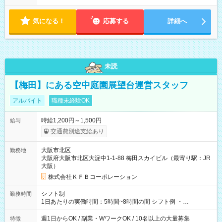
気になる！
応募する
詳細へ
未読
【梅田】にある空中庭園展望台運営スタッフ
アルバイト
職種未経験OK
時給1,200円～1,500円
給与
交通費別途支給あり
大阪市北区
勤務地
大阪府大阪市北区大淀中1-1-88 梅田スカイビル（最寄り駅：JR
大阪）
株式会社ＫＦＢコーポレーション
シフト制
勤務時間
1日あたりの実働時間：5時間~8時間の間 シフト例 ・
9:30~18:00 実働7.5時間 ・9:30~14:30 実働5時間 ・
16:00~21:30 実働5.5時間
週1日からOK / 副業・WワークOK / 10名以上の大量募集
特徴