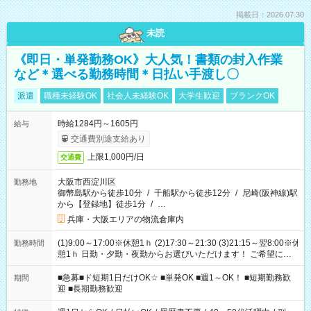
掲載日：2026.07.30
未読
《即日・単発勤務OK》大人気！書類の封入作業
など＊選べる勤務時間＊日払い手渡し〇
派遣
職種未経験OK
社会人未経験OK
大学生歓迎
ブランクOK
時給1284円～1605円
給与
交通費別途支給あり
上限1,000円/日
交通費
大阪市西淀川区
勤務地
御幣島駅から徒歩10分
/
千船駅から徒歩12分
/
尼崎(阪神線)駅
から【登録地】徒歩1分
/
…
兵庫・大阪エリアの物流倉庫内
(1)9:00～17:00※休憩1ｈ (2)17:30～21:30 (3)21:15～翌8:00※休
勤務時間
憩1ｈ 日勤・夕勤・夜勤からお選びいただけます！ ご希望に合
わせて働けるお仕事です(*^^*) 【その他選べる勤務時間】 8-17
時/9-17時/9-18時/10-18時/11-21時/18-22時/20-翌4時/21-翌5
■急募■ド短期1日だけOK☆ ■単発OK ■週1～OK！ ■短期勤務歓
期間
時/22-翌6時/0-翌8時 ご自身のご都合で選んで頂ける完全自由シ
迎 ■長期勤務歓迎
フト！