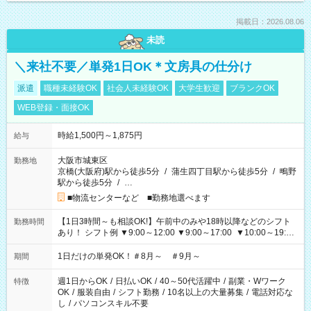
掲載日：2026.08.06
未読
＼来社不要／単発1日OK＊文房具の仕分け
派遣
職種未経験OK
社会人未経験OK
大学生歓迎
ブランクOK
WEB登録・面接OK
時給1,500円～1,875円
給与
大阪市城東区
勤務地
京橋(大阪府)駅から徒歩5分
/
蒲生四丁目駅から徒歩5分
/
鴫野
駅から徒歩5分
/
…
■物流センターなど ■勤務地選べます
【1日3時間～も相談OK!】午前中のみや18時以降などのシフト
勤務時間
あり！ シフト例 ▼9:00～12:00 ▼9:00～17:00 ▼10:00～19:00
▼18:00～21:00
1日だけの単発OK！＃8月～ ＃9月～
期間
週1日からOK
/
日払いOK
/
40～50代活躍中
/
副業・Wワーク
特徴
OK
/
服装自由
/
シフト勤務
/
10名以上の大量募集
/
電話対応な
し
/
パソコンスキル不要