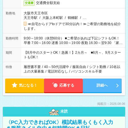
交通費全額支給
交通費
大阪市天王寺区
勤務地
天王寺駅
/
大阪上本町駅
/
鶴橋駅
/
…
≪自宅からドアtoドアで30分以内！≫ご希望の勤務地を紹介
します。
9:00～18:00（休憩60分） ■ご希望があれば下記シフトもOK！
勤務時間
早番 7:00～16:00 遅番 10:00～19:00 夜勤 16:30～翌9:30 「家族
と休みを合わせたい」 「余裕を持って夕飯の準備がしたい」
「できれば残業はしたくない」 など、ご希望を教えてください
【8月中のスタートOK！急募！】2カ月～ ■8月～、9月スター
期間
ね。 ※Wワーク希望の方へ 今ご覧のお仕事で希望する勤務時間
トもOK！
と、もう1つのお仕事の勤務時間。 合計で週40時間を超える場
合は応募できません。
履歴書不要
/
40～50代活躍中
/
服装自由
/
シフト勤務
/
10名以
特徴
上の大量募集
/
電話対応なし
/
パソコンスキル不要
気になる！
応募する
詳細へ
掲載日：2026.08.06
未読
〈PC入力できればOK〉模試結果もくもく入力