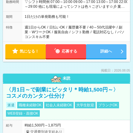
▽シフト時間例 07:00～10:00 09:00～17:00 13:00～17:00 22:00
勤務時間
～29:00 他にも現場によってシフトは色々ございます☆彡 案件
次第では午前中で終わるお仕事も...！
1日だけの単発勤務も可能！
期間
週1日からOK
/
日払いOK
/
履歴書不要
/
40～50代活躍中
/
副
特徴
業・WワークOK
/
服装自由
/
シフト勤務
/
電話対応なし
/
パソ
コンスキル不要
気になる！
応募する
詳細へ
掲載日：2026.08.05
未読
〈月1日～で副業にピッタリ＊時給1,500円～〉
コスメのカンタン仕分け
派遣
職種未経験OK
社会人未経験OK
大学生歓迎
ブランクOK
WEB登録・面接OK
時給1,500円～1,875円
給与
交通費別途支給あり