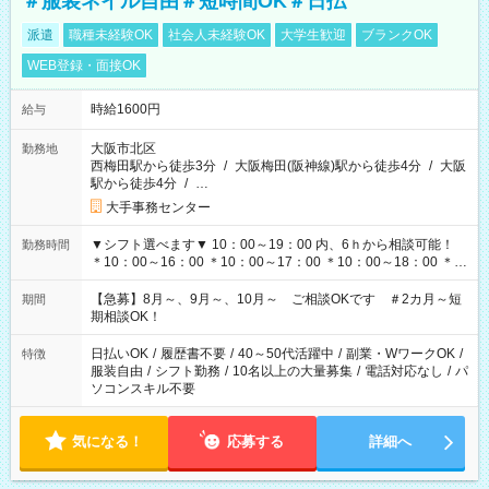
＃服装ネイル自由＃短時間OK＃日払
派遣
職種未経験OK
社会人未経験OK
大学生歓迎
ブランクOK
WEB登録・面接OK
時給1600円
給与
大阪市北区
勤務地
西梅田駅から徒歩3分
/
大阪梅田(阪神線)駅から徒歩4分
/
大阪
駅から徒歩4分
/
…
大手事務センター
▼シフト選べます▼ 10：00～19：00 内、6ｈから相談可能！
勤務時間
＊10：00～16：00 ＊10：00～17：00 ＊10：00～18：00 ＊
11：00～19：00 ＊12：00～19：00 ＊13：00～19：00
【急募】8月～、9月～、10月～ ご相談OKです ＃2カ月～短
期間
期相談OK！
日払いOK
/
履歴書不要
/
40～50代活躍中
/
副業・WワークOK
/
特徴
服装自由
/
シフト勤務
/
10名以上の大量募集
/
電話対応なし
/
パ
ソコンスキル不要
気になる！
応募する
詳細へ