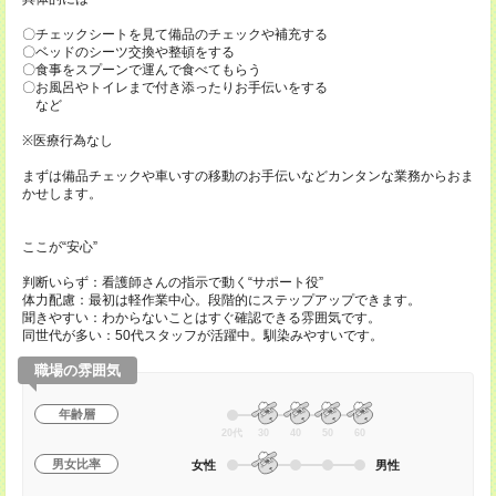
〇チェックシートを見て備品のチェックや補充する
〇ベッドのシーツ交換や整頓をする
〇食事をスプーンで運んで食べてもらう
〇お風呂やトイレまで付き添ったりお手伝いをする
など
※医療行為なし
まずは備品チェックや車いすの移動のお手伝いなどカンタンな業務からおま
かせします。
ここが“安心”
判断いらず：看護師さんの指示で動く“サポート役”
体力配慮：最初は軽作業中心。段階的にステップアップできます。
聞きやすい：わからないことはすぐ確認できる雰囲気です。
同世代が多い：50代スタッフが活躍中。馴染みやすいです。
職場の雰囲気
年齢層
20代
30
40
50
60
男女比率
女性
男性