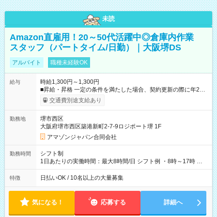
未読
Amazon直雇用！20～50代活躍中◎倉庫内作業
スタッフ（パートタイム/日勤）｜大阪堺DS
アルバイト
職種未経験OK
時給1,300円～1,300円
給与
■昇給・昇格 一定の条件を満たした場合、契約更新の際に年2回
まで昇給の機会があります。 ■正社員登用制度あり ※月末締/翌
交通費別途支給あり
月25日支払い ※時間外手当、別途支給 ※深夜割増賃金 (22:00～
翌5:00までは時給が25%UPします) ☆給与前払い制度有！
堺市西区
勤務地
☆Amazon直雇用で安定して働けます！ 【試用期間】試用期間
大阪府堺市西区築港新町2-7-9ロジポート堺 1F
あり 試用期間の長さ：1週間 雇用形態、給与は本採用時と同じ
です。
アマゾンジャパン合同会社
シフト制
勤務時間
1日あたりの実働時間：最大8時間/日 シフト例 ・8時～17時 ・
12時～21時
日払いOK / 10名以上の大量募集
特徴
気になる！
応募する
詳細へ