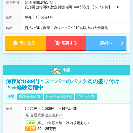
勤務時間は指定なし
勤務時間
変形労働時間制 想定労働時間160時間/月 【シフト例】 ・10：
00～20：00
単発・1日のみOK
期間
日払いOK / 副業・WワークOK / 10名以上の大量募集
特徴
気になる！
応募する
詳細へ
未読
深夜給1589円＊スーパーのパック肉の盛り付け
＊未経験活躍中
派遣
職種未経験OK
社会人未経験OK
ブランクOK
1,271円 ～1,589円 ＊日払いOK
給与
交通費別途支給あり
嬉しい全額支給（社内規定あり）
交通費
20～25万円
月収例