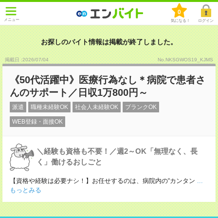
0
メニュー
気になる！
ログイン
お探しのバイト情報は掲載が終了しました。
掲載日 :2026
/
07
/
04
No.NKSGWOS19_KJMS
《50代活躍中》医療行為なし＊病院で患者さ
んのサポート／日収1万800円～
派遣
職種未経験OK
社会人未経験OK
ブランクOK
WEB登録・面接OK
＼経験も資格も不要！／週2～OK「無理なく、長
く」働けるおしごと
【資格や経験は必要ナシ！】お任せするのは、病院内の“カンタン
...
もっとみる