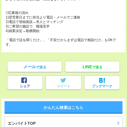
▽応募後の流れ
1)翌営業日までに担当より電話・メールでご連絡
2)電話で登録面談→求人とマッチング
3)ご希望の施設で、職場見学
4)就業決定→勤務開始
「電話で話を聞くだけ」、「不安だからまずは電話で相談だけ」もOKで
す。
メール
LINE
で送る
で送る
シェア
ツイート
ブックマーク
かんたん検索はこちら
エンバイトTOP