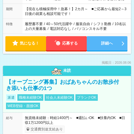
い」 「余裕を持って夕飯の準備がしたい」 「できれば残業はし
たくない」 など、ご希望を教えてくださいね。 ※Wワーク希望
【現在も積極採用中！急募！】2カ月～ ■ご応募から最短2～3
期間
の方へ 今ご覧のお仕事で希望する勤務時間と、もう1つのお仕事
日後の就業も相談可能です！
の勤務時間。 合計で週40時間を超える場合は応募できません。
履歴書不要
/
40～50代活躍中
/
服装自由
/
シフト勤務
/
10名以
特徴
上の大量募集
/
電話対応なし
/
パソコンスキル不要
気になる！
応募する
詳細へ
掲載日：2026.08.06
未読
【オープニング募集】おばあちゃんのお散歩付
き添いも仕事の1つ
派遣
職種未経験OK
社会人未経験OK
ブランクOK
WEB登録・面接OK
無資格未経験：時給1400円～ ■週払いOK ■扶養内OK ■日
給与
収1万1200円以上
交通費別途支給あり