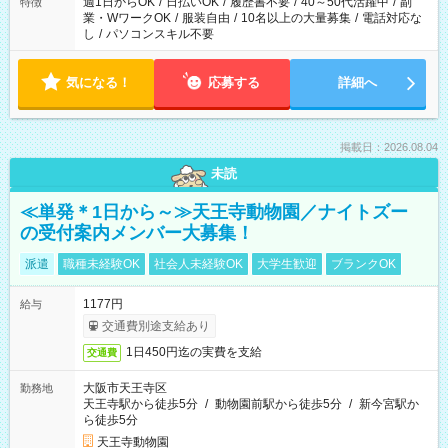
週1日からOK
/
日払いOK
/
履歴書不要
/
40～50代活躍中
/
副
特徴
業・WワークOK
/
服装自由
/
10名以上の大量募集
/
電話対応な
し
/
パソコンスキル不要
気になる！
応募する
詳細へ
掲載日：2026.08.04
未読
≪単発＊1日から～≫天王寺動物園／ナイトズー
の受付案内メンバー大募集！
派遣
職種未経験OK
社会人未経験OK
大学生歓迎
ブランクOK
1177円
給与
交通費別途支給あり
1日450円迄の実費を支給
交通費
大阪市天王寺区
勤務地
天王寺駅から徒歩5分
/
動物園前駅から徒歩5分
/
新今宮駅か
ら徒歩5分
天王寺動物園