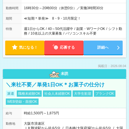
16時30分～20時00分（休憩0分）／実働3時間30分
勤務時間
≪短期＊単発≫ 8・9・10月限定！
期間
週1日からOK
/
40～50代活躍中
/
副業・WワークOK
/
シフト勤
特徴
務
/
10名以上の大量募集
/
パソコンスキル不要
気になる！
応募する
詳細へ
掲載日：2026.08.04
未読
＼来社不要／単発1日OK＊お菓子の仕分け
派遣
職種未経験OK
社会人未経験OK
大学生歓迎
ブランクOK
WEB登録・面接OK
時給1,500円～1,875円
給与
大阪市浪速区
勤務地
ＪＲ難波駅から徒歩5分
/
日本橋(大阪府)駅から徒歩5分
/
大国