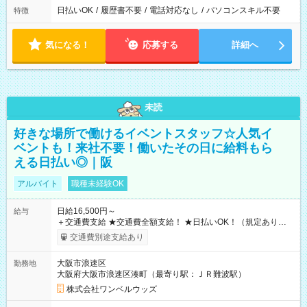
日払いOK
/
履歴書不要
/
電話対応なし
/
パソコンスキル不要
特徴
気になる！
応募する
詳細へ
未読
好きな場所で働けるイベントスタッフ☆人気イ
ベントも！来社不要！働いたその日に給料もら
える日払い◎｜阪
アルバイト
職種未経験OK
日給16,500円～
給与
＋交通費支給 ★交通費全額支給！ ★日払いOK！（規定あり） ┗
働いたその日に現金GET♪ お仕事後はコンビニATMから 日払
交通費別途支給あり
い分を引き落とせます！ 【試用期間】試用期間なし
大阪市浪速区
勤務地
大阪府大阪市浪速区湊町（最寄り駅：ＪＲ難波駅）
株式会社ワンベルウッズ