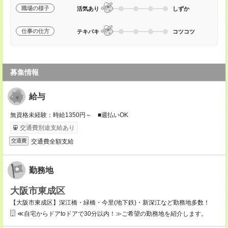
職場の様子
活気あり
しずか
仕事の仕方
テキパキ
コツコツ
募集情報
給与
無資格未経験：時給1350円～ ■週払いOK
交通費別途支給あり
交通費全額支給
交通費
勤務地
大阪市東成区
【大阪市東成区】深江橋・緑橋・今里(地下鉄)・新深江など勤務地多数！
≪自宅からドアtoドアで30分以内！≫ご希望の勤務地を紹介します。