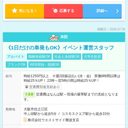
気になる！
応募する
詳細へ
掲載日：2026.07.30
未読
《1日だけの単発もOK》イベント運営スタッフ
アルバイト
職種未経験OK
社会人未経験OK
大学生歓迎
ブランクOK
WEB登録・面接OK
時給1250円以上 ※週2回振込払い(水・金) 実働8時間以降は
給与
時給25％UP！ 22時～翌5時の間は時給25％UP！
交通費別途支給あり
交通費はなんば駅～現場の最寄駅までの支給となりま
交通費
す。
大阪市住之江区
勤務地
中ふ頭駅から徒歩5分
/
コスモスクエア駅から徒歩10分
株式会社ウエストサイド難波支店