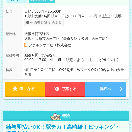
日給6,500円～25,500円
給与
1現場/実働4時間以内 日給6.500円～8.500円 ※上記は1現場(実
働4時間以内)あたりの給与です ※基本は1日あたり2現場(実働8
交通費別途支給あり
時間以内)をお任せします。その場合の支給額は日給1,3000円で
す ★研修期間20日間は「1現場/実働4時間以内 日給6.000円
大阪市阿倍野区
勤務地
～」ですが、今なら初出勤をした人は採用祝いで【日給+1.000
大阪府大阪市天王寺区（最寄り駅：各線 天王寺駅）
円】のボーナスが！★（その他待遇に変更ありません） 現場に
よっては早く終わることもあり！ その場合も給与金額は変わり
ファルクサービス株式会社
ません！ ≪給与例≫ ・週1日勤務 ㈪～㈮は本業のため㈯のみ
1現場/6.500×2現場＝日給13.000円×4日 ＝月給52.000円 ・週6
勤務時間は指定なし
勤務時間
日でレギュラー勤務(勤続1年) 1現場/7.200×2現場＝日給14.400
08:00～17:00（4H～8H 現場による） 【ここがポイント】 ◆
円×24日 ＝月給345.600円 ☆さらに「3現場の日」「夜勤に出
給与の日給保障あり！ 「4時間の現場」が「1時間」で終わった
る」などをして月に40万以上を稼ぐ人も☆ ◆支払い方法：日払
時も給料変わらず！ 「4時間の現場」のお給料をお支払いします
週1日からOK / 日払いOK / 副業・WワークOK / 10名以上の大量
特徴
い・週払い・月3回払いが選択可能 【試用期間】試用期間なし
♪ 1日にたくさんの現場をこなせば、高収入を実現可能！
募集
気になる！
応募する
詳細へ
未読
給与即払いOK！駅チカ！高時給！ピッキング・