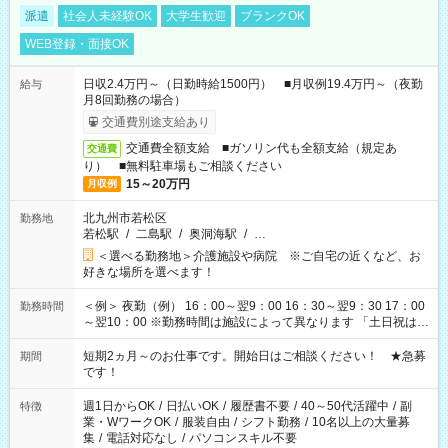
派遣
社会人未経験OK
大学生歓迎
ブランクOK
WEB登録・面接OK
日収2.4万円～（日勤時給1500円） ■月収例19.4万円～（夜勤
給与
月8回勤務の場合）
交通費別途支給あり
交通費全額支給 ■ガソリン代も全額支給（規定あ
交通費
り） ■無料駐車場もご相談ください
15～20万円
月収例
北九州市若松区
勤務地
若松駅
/
二島駅
/
奥洞海駅
/
…
＜選べる勤務地＞介護施設や病院 ※ご自宅の近くなど、お
好きな場所を選べます！
＜例＞ 夜勤（例） 16：00～翌9：00 16：30～翌9：30 17：00
勤務時間
～翌10：00 ※勤務時間は施設によって異なります 「土日祝は休
みたい」 「しっかり稼ぎたい」 「もう少し遅い時間から始めた
い」など ご希望にあったお仕事をご案内いたします。 ※未経験
短期2ヵ月～のお仕事です。開始日はご相談ください！ ★急募
期間
の方の場合は1～2ヶ月間は日中での仕事を経験いただき、 お
です！
仕事に慣れてからの夜勤になります。 ★家庭の都合でお休みが
必要な場合も遠慮なくご相談ください。
週1日からOK
/
日払いOK
/
履歴書不要
/
40～50代活躍中
/
副
特徴
業・WワークOK
/
服装自由
/
シフト勤務
/
10名以上の大量募
集
/
電話対応なし
/
パソコンスキル不要