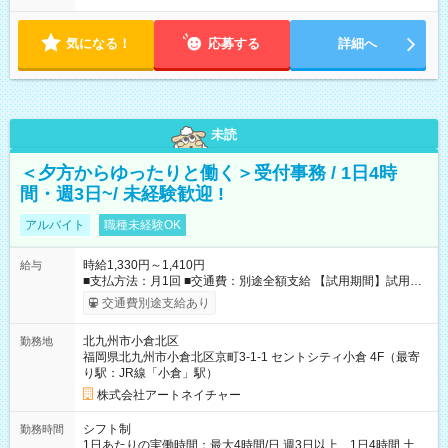
気になる！
応募する
詳細へ
未読
＜夕方からゆったりと働く＞受付事務 / 1日4時
間・週3日~/ 未経験歓迎 !
アルバイト
職種未経験OK
時給1,330円～1,410円
給与
■支払方法：月1回 ■交通費：別途全額支給 【試用期間】試用期
間あり 試用期間の長さ：6ヶ月 雇用形態、給与は本採用時と同
交通費別途支給あり
じです。
北九州市小倉北区
勤務地
福岡県北九州市小倉北区京町3-1-1 セントシティ小倉 4F（最寄
り駅：JR線「小倉」駅）
株式会社アートネイチャー
シフト制
勤務時間
1日あたりの実働時間：最大4時間/日 週3日以上、1日4時間 土曜