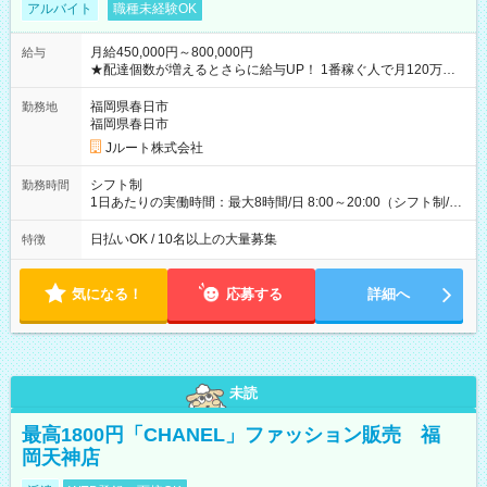
アルバイト
職種未経験OK
月給450,000円～800,000円
給与
★配達個数が増えるとさらに給与UP！ 1番稼ぐ人で月120万ほ
ど！ ・主要都市エリア 月収55万円／週5日稼働 月収65万~112
万円／週6日稼働 ・地方郊外エリア 月収40万円／週5日稼働 月
福岡県春日市
勤務地
収40万円~50万円／週6日稼働 ＜モデルイメージ＞ ■月収50万
福岡県春日市
円 (27歳男性/江東区在住)※元建築関係 1日150個配達×25日勤務
Jルート株式会社
(日休み) ■月収80万円(43歳男性/墨田区在住)※元営業 1日200個
配達×25日勤務(月休み) 【試用期間】試用期間なし
シフト制
勤務時間
1日あたりの実働時間：最大8時間/日 8:00～20:00（シフト制/実
働8時間） ※週5日勤務（場所次第では週4も有り） ※配達状況
によって時間外での勤務可能性有り ※案件により多少の前後あ
日払いOK / 10名以上の大量募集
特徴
り ※配達が完了次第、帰社OKです
気になる！
応募する
詳細へ
未読
最高1800円「CHANEL」ファッション販売 福
岡天神店