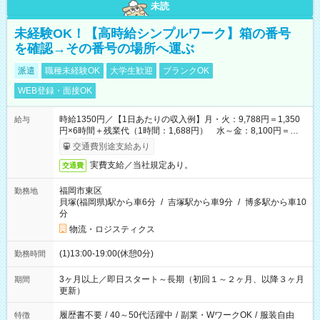
未読
未経験OK！【高時給シンプルワーク】箱の番号
を確認→その番号の場所へ運ぶ
派遣
職種未経験OK
大学生歓迎
ブランクOK
WEB登録・面接OK
時給1350円／【1日あたりの収入例】月・火：9,788円＝1,350
給与
円×6時間＋残業代（1時間：1,688円） 水～金：8,100円＝
1,350円×6時間
交通費別途支給あり
実費支給／当社規定あり。
交通費
福岡市東区
勤務地
貝塚(福岡県)駅から車6分
/
吉塚駅から車9分
/
博多駅から車10
分
物流・ロジスティクス
(1)13:00-19:00(休憩0分)
勤務時間
3ヶ月以上／即日スタート～長期（初回１～２ヶ月、以降３ヶ月
期間
更新）
履歴書不要
/
40～50代活躍中
/
副業・WワークOK
/
服装自由
特徴