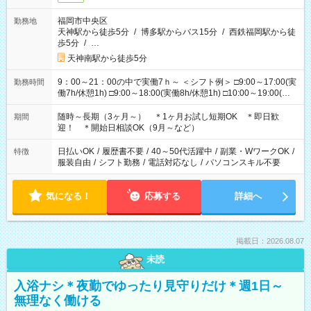
福岡市中央区
勤務地
天神駅から徒歩5分
/
博多駅からバス15分
/
西鉄福岡駅から徒
歩5分
/
…
天神南駅から徒歩5分
9：00～21：00の中で実働7ｈ～ ＜シフト例＞ □9:00～17:00(実
勤務時間
働7h/休憩1h) □9:00～18:00(実働8h/休憩1h) □10:00～19:00(実
働8h/休憩1h) □11:00～20:00(実働8h/休憩1h) □12:00～20:00(実
働7h/休憩1h) □12:00～21:00(実働7h/休憩1h) ＊固定OK ＊選べ
随時～長期（3ヶ月～） ＊1ヶ月お試し短期OK ＊即日歓
期間
る時間帯！
迎！ ＊開始日相談OK（9月～など）
日払いOK
/
履歴書不要
/
40～50代活躍中
/
副業・WワークOK
/
特徴
服装自由
/
シフト勤務
/
電話対応なし
/
パソコンスキル不要
気になる！
応募する
詳細へ
掲載日：2026.08.07
未読
入浴ナシ＊夜勤でゆったり見守りだけ＊週1日～
無理なく働ける