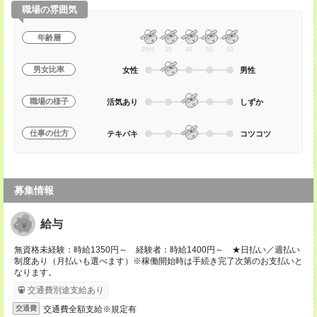
職場の雰囲気
年齢層
20代
30
40
50
60
男女比率
女性
男性
職場の様子
活気あり
しずか
仕事の仕方
テキパキ
コツコツ
募集情報
給与
無資格未経験：時給1350円～ 経験者：時給1400円～ ★日払い／週払い
制度あり（月払いも選べます）※稼働開始時は手続き完了次第のお支払いと
なります。
交通費別途支給あり
交通費全額支給※規定有
交通費