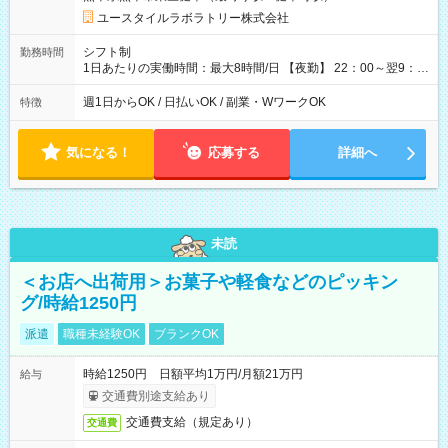
用形態：本採用時と同じです。 給与：時給 1,470円以上
ユースタイルラボラトリー株式会社
シフト制
勤務時間
1日あたりの実働時間：最大8時間/日 【夜勤】 22：00～翌9：
00 ※週1日～OK ／ 夜勤専従 ＊＊ 勤務時間例 ＊＊ ■22時か
ら翌7時 ■23時から翌8時 ■24時から翌9時 など ※上記の時間
週1日からOK / 日払いOK / 副業・WワークOK
特徴
内で8時間勤務（休憩1時間）ご利用者様により、時間は異なり
ます。 ※曜日固定（毎週同じ曜日での勤務となります）
気になる！
応募する
詳細へ
未読
＜お店へ出荷用＞お菓子や軽食などのピッキン
グ/時給1250円
派遣
職種未経験OK
ブランクOK
時給1250円 日額平均1万円/月額21万円
給与
交通費別途支給あり
交通費支給（規定あり）
交通費