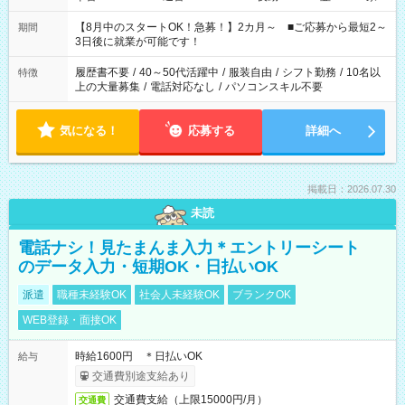
と休みを合わせたい」 「余裕を持って夕飯の準備がしたい」
「できれば残業はしたくない」 など、ご希望を教えてください
【8月中のスタートOK！急募！】2カ月～ ■ご応募から最短2～
期間
ね。 ※Wワーク希望の方へ 今ご覧のお仕事で希望する勤務時間
3日後に就業が可能です！
と、もう1つのお仕事の勤務時間。 合計で週40時間を超える場
合は応募できません。
履歴書不要
/
40～50代活躍中
/
服装自由
/
シフト勤務
/
10名以
特徴
上の大量募集
/
電話対応なし
/
パソコンスキル不要
気になる！
応募する
詳細へ
掲載日：2026.07.30
未読
電話ナシ！見たまんま入力＊エントリーシート
のデータ入力・短期OK・日払いOK
派遣
職種未経験OK
社会人未経験OK
ブランクOK
WEB登録・面接OK
時給1600円 ＊日払いOK
給与
交通費別途支給あり
交通費支給（上限15000円/月）
交通費