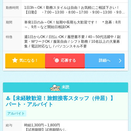
1日3h～OK！勤務スタイルは自由！お気軽にご相談下さい！
勤務時間
【日勤】 ・7:00～13:00 ・8:00～17:00 ・9:00～13:00 ・9:00
～18:00 ・10:00～19:00 ・13:00～18:00 ・15:00～20:00 ・
16:00～19:00 【夜勤】 ・17:00～21:00 ・18:00～23:00 ・
単発1日のみ～OK！短期や長期も大歓迎です！ ＊急募：8月
期間
21:00～翌6:00 ・23:00～翌8:00 など（他時間多数あり！）
～、9月～など開始日相談OK
週1日からOK
/
日払いOK
/
履歴書不要
/
40～50代活躍中
/
副
特徴
業・WワークOK
/
服装自由
/
シフト勤務
/
10名以上の大量募
集
/
電話対応なし
/
パソコンスキル不要
気になる！
応募する
詳細へ
未読
♨️【未経験歓迎！旅館接客スタッフ（仲居）】
パート・アルバイト
アルバイト
時給1,300円～1,800円
給与
【試用期間】試用期間なし