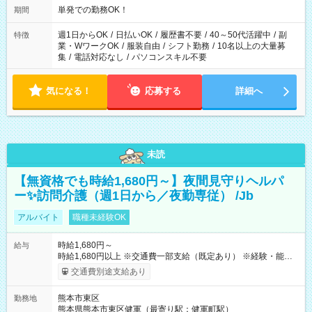
単発での勤務OK！
期間
週1日からOK
/
日払いOK
/
履歴書不要
/
40～50代活躍中
/
副
特徴
業・WワークOK
/
服装自由
/
シフト勤務
/
10名以上の大量募
集
/
電話対応なし
/
パソコンスキル不要
気になる！
応募する
詳細へ
未読
【無資格でも時給1,680円～】夜間見守りヘルパ
ー✨訪問介護（週1日から／夜勤専従） /Jb
アルバイト
職種未経験OK
時給1,680円～
給与
時給1,680円以上 ※交通費一部支給（既定あり） ※経験・能力を
考慮して決定します 【収入例】 週1回勤務の場合：1,680円×8時
交通費別途支給あり
間×4回=5万3,760円 週3回勤務の場合：1,680円×8時間×12回
=16万1,280円 【試用期間】試用期間あり 試用期間の長さ：2ヶ
熊本市東区
勤務地
月 ※ 雇用形態と給与に、本採用時と異なる部分があります。 雇
熊本県熊本市東区健軍（最寄り駅：健軍町駅）