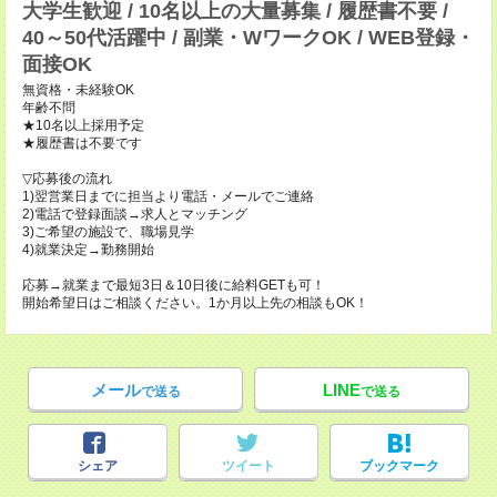
大学生歓迎 / 10名以上の大量募集 / 履歴書不要 /
40～50代活躍中 / 副業・WワークOK / WEB登録・
面接OK
無資格・未経験OK
年齢不問
★10名以上採用予定
★履歴書は不要です
▽応募後の流れ
1)翌営業日までに担当より電話・メールでご連絡
2)電話で登録面談→求人とマッチング
3)ご希望の施設で、職場見学
4)就業決定→勤務開始
応募→就業まで最短3日＆10日後に給料GETも可！
開始希望日はご相談ください。1か月以上先の相談もOK！
メール
LINE
で送る
で送る
シェア
ツイート
ブックマーク