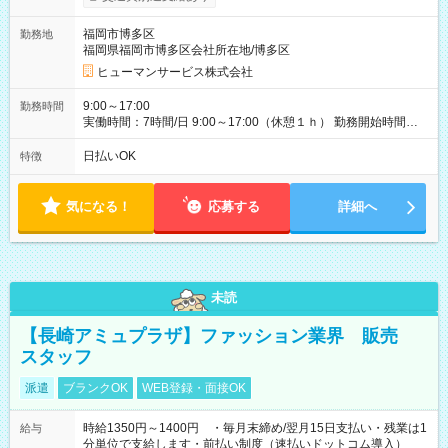
支給、 フルタイムの募集になりますが、働く日数や時間につい
て若干の調整により働くことが出来る場合（子育て等の要件な
福岡市博多区
勤務地
ど）は、ご希望状況をヒヤリングして調整できることがありま
福岡県福岡市博多区会社所在地/博多区
す。応募時に、ご相談頂きます様お願いします。 ※公共交通機
関、駐車場あり。（粕屋郡） 【試用期間】試用期間なし
ヒューマンサービス株式会社
9:00～17:00
勤務時間
実働時間：7時間/日 9:00～17:00（休憩１ｈ） 勤務開始時間等
の調整も受けたまります。 （例：10時から17時 など） お気軽
にご相談・お問い合わせをメールで返信してください。
日払いOK
特徴
気になる！
応募する
詳細へ
未読
【長崎アミュプラザ】ファッション業界 販売
スタッフ
派遣
ブランクOK
WEB登録・面接OK
時給1350円～1400円 ・毎月末締め/翌月15日支払い・残業は1
給与
分単位で支給します・前払い制度（速払いドットコム導入）