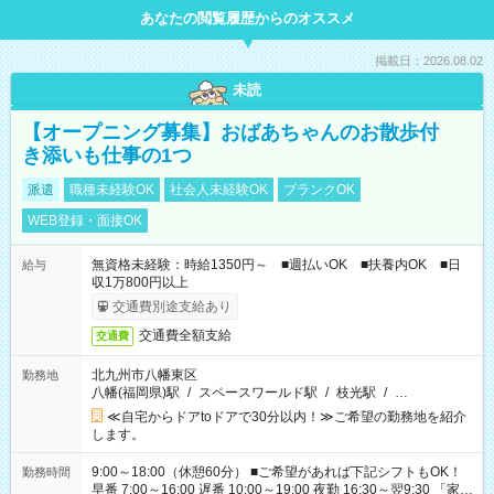
あなたの閲覧履歴からのオススメ
掲載日：2026.08.02
未読
【オープニング募集】おばあちゃんのお散歩付
き添いも仕事の1つ
派遣
職種未経験OK
社会人未経験OK
ブランクOK
WEB登録・面接OK
無資格未経験：時給1350円～ ■週払いOK ■扶養内OK ■日
給与
収1万800円以上
交通費別途支給あり
交通費全額支給
交通費
北九州市八幡東区
勤務地
八幡(福岡県)駅
/
スペースワールド駅
/
枝光駅
/
…
≪自宅からドアtoドアで30分以内！≫ご希望の勤務地を紹介
します。
9:00～18:00（休憩60分） ■ご希望があれば下記シフトもOK！
勤務時間
早番 7:00～16:00 遅番 10:00～19:00 夜勤 16:30～翌9:30 「家族