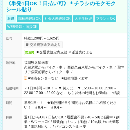
《単発1日OK！日払い可》＊チラシのモクモク
シール貼り
派遣
職種未経験OK
社会人未経験OK
大学生歓迎
ブランクOK
WEB登録・面接OK
時給1,200円～1,625円
給与
交通費別途支給あり
■ 交通費規定内支給 ※派遣先による
交通費
福岡県久留米市
勤務地
久留米駅からバイク・車
/
西鉄久留米駅からバイク・車
/
聖マ
リア病院前駅からバイク・車
/
…
■物流センターなど ■勤務地選べます
＜1日3時間～OK！＞ ▼ 例えば… ▼ 15:00～18:00 15:00～
勤務時間
22:00 17:00～22:00 など こちら以外の時間もお気軽にご相談く
ださい！
単発1日～！ ★勤務開始日や期間はお気軽にご相談くださ
期間
い！ ＃8月～ ＃9月～
週1日からOK
/
日払いOK
/
履歴書不要
/
40～50代活躍中
/
副
特徴
業・WワークOK
/
服装自由
/
シフト勤務
/
10名以上の大量募
集
/
電話対応なし
/
パソコンスキル不要