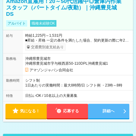
Amazon直雇用！20～50代活躍中◎倉庫内作業
スタッフ（パートタイム/夜勤）｜沖縄豊見城
DS
アルバイト
職種未経験OK
時給1,225円～1,531円
給与
■昇給・昇格 一定の条件を満たした場合、契約更新の際に年2回
まで昇給の機会があります。 ■正社員登用制度あり ※月末締/翌
交通費別途支給あり
月25日支払い ※時間外手当、別途支給 ※深夜割増賃金 (22:00～
翌5:00までは時給が25%UPします) ☆給与前払い制度有！
沖縄県豊見城市
勤務地
☆Amazon直雇用で安定して働けます！ 【試用期間】試用期間
沖縄県豊見城市字与根西原50-110DPL沖縄豊見城1
あり 試用期間の長さ：1週間 雇用形態、給与は本採用時と同じ
です。
アマゾンジャパン合同会社
シフト制
勤務時間
1日あたりの実働時間：最大8時間/日 シフト例 ・23時～8時
日払いOK / 10名以上の大量募集
特徴
気になる！
応募する
詳細へ