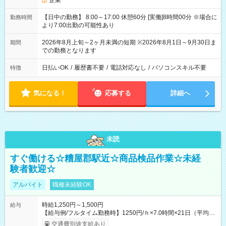
企業
【日中の勤務】 8:00～17:00 休憩60分 [実働]8時間00分 ※場合に
勤務時間
より7:00出勤の可能性あり
2026年8月上旬～2ヶ月未満の短期 ※2026年8月1日～9月30日ま
期間
での勤務となります
日払いOK
/
履歴書不要
/
電話対応なし
/
パソコンスキル不要
特徴
気になる！
応募する
詳細へ
未読
すぐ働ける☆糟屋郡駅近☆商品検品作業☆未経
験者歓迎☆
アルバイト
職種未経験OK
時給1,250円～1,500円
給与
【給与例/フルタイム勤務時】1250円/ｈ×7.0時間×21日（平均
値）=183,750円 別途交通費支給（会社規定有）、残業/休日手当
交通費別途支給あり