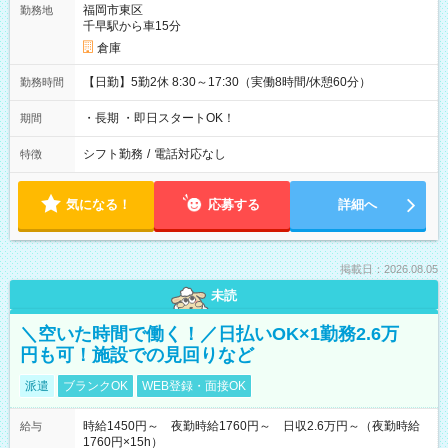
福岡市東区
勤務地
千早駅から車15分
倉庫
【日勤】5勤2休 8:30～17:30（実働8時間/休憩60分）
勤務時間
・長期 ・即日スタートOK！
期間
シフト勤務
/
電話対応なし
特徴
気になる！
応募する
詳細へ
掲載日：2026.08.05
未読
＼空いた時間で働く！／日払いOK×1勤務2.6万
円も可！施設での見回りなど
派遣
ブランクOK
WEB登録・面接OK
時給1450円～ 夜勤時給1760円～ 日収2.6万円～（夜勤時給
給与
1760円×15h）