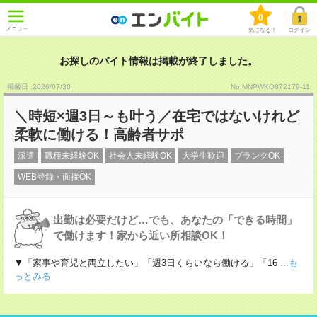
0
メニュー
気になる！
ログイン
お探しのバイト情報は掲載が終了しました。
掲載日 :2026
/
07
/
30
No.MNPWKO872179-11
＼時短×週3日～も叶う／在宅ではないけれど
柔軟に働ける！高齢者サポ
派遣
職種未経験OK
社会人未経験OK
大学生歓迎
ブランクOK
WEB登録・面接OK
出勤は必要だけど…でも、あなたの「できる時間」
で働けます！家から近い所相談OK！
▼「家事や育児と両立したい」「週3日くらいなら働ける」「16
...も
っとみる