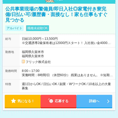
公共事業現場の警備員/即日入社◎家電付き寮完
備/日払い可/履歴書・面接なし！家も仕事もすぐ
見つかる
アルバイト
職種未経験OK
日給10,000円～13,500円
給与
※交通誘導2級保有者は12000円スタート！ 入社祝い金4000円
【試用期間】試用期間なし
福岡県久留米市
勤務地
福岡県久留米市
フリック株式会社
8:00～17:00
勤務時間
実働時間：8時間/日 （休憩60分） 残業はありません。 ※短期の
募集は行っておりません。予めご了承くださいませ。
週1日からOK / 日払いOK / 副業・WワークOK / 10名以上の大量
特徴
募集
気になる！
応募する
詳細へ