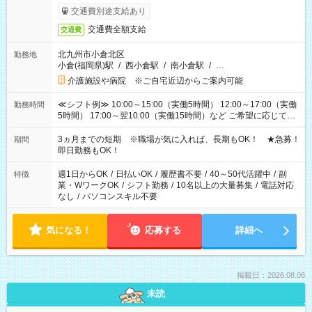
交通費別途支給あり
交通費全額支給
交通費
北九州市小倉北区
勤務地
小倉(福岡県)駅
/
西小倉駅
/
南小倉駅
/
…
介護施設や病院 ※ご自宅近辺からご案内可能
≪シフト例≫ 10:00～15:00（実働5時間） 12:00～17:00（実働
勤務時間
5時間） 17:00～翌10:00（実働15時間）など ご希望に応じて、
働く時間は調整できます！ お気軽に担当へ相談ください！
3ヵ月までの短期 ※職場が気に入れば、長期もOK！ ★急募！
期間
即日勤務もOK！
週1日からOK
/
日払いOK
/
履歴書不要
/
40～50代活躍中
/
副
特徴
業・WワークOK
/
シフト勤務
/
10名以上の大量募集
/
電話対応
なし
/
パソコンスキル不要
気になる！
応募する
詳細へ
掲載日：2026.08.06
未読