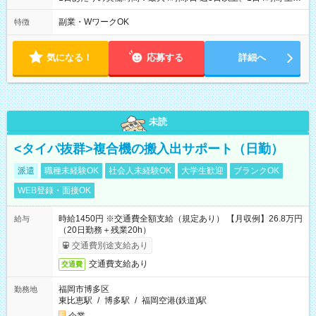
や日曜のお休みも応相談 16:05～20:05 「昼間のレジの仕事とW
ワークで働きたい」 「夕食後の空いている時間を有効活用した
副業・WワークOK
特徴
い」など シフトや休み希望など随時ご相談下さい♪
気になる！
応募する
詳細へ
未読
<タイパ抜群>複合機の搬入出サポート（日勤）
派遣
職種未経験OK
社会人未経験OK
大学生歓迎
ブランクOK
WEB登録・面接OK
時給1450円 ※交通費全額支給（規定あり） 【月収例】26.8万円
給与
（20日勤務＋残業20h）
交通費別途支給あり
交通費支給あり
交通費
福岡市博多区
勤務地
東比恵駅
/
博多駅
/
福岡空港(鉄道)駅