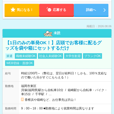
気になる！
応募する
詳細へ
掲載日：2026.08.06
未読
【1日のみの単発OK！】店頭でお客様に配るグ
ッズを袋や箱にセットするだけ
派遣
職種未経験OK
社会人未経験OK
大学生歓迎
ブランクOK
WEB登録・面接OK
時給1200円～（弊社は、翌日が給料日！しかも、100％支給な
給与
ので働いた分がすぐにもらえる！）
福岡市東区
勤務地
貝塚(福岡県)駅から自転車10分
/
箱崎駅から自転車・バイク・
車15分
/
千早駅
/
…
香椎浜や箱崎など、お仕事先は沢山！
9：00～18：00 ■勤務地により就業時間は異なります
勤務時間