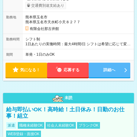
交通費別途支給あり
熊本県玉名市
勤務地
熊本県玉名市天水町小天８２７７
有限会社那古井館
シフト制
勤務時間
1日あたりの実働時間：最大4時間/日 シフトは希望に応じて変更
します。
単発・1日のみOK
期間
気になる！
応募する
詳細へ
未読
給与即払いOK！高時給！土日休み！日勤のお仕
事！組立
派遣
職種未経験OK
社会人未経験OK
ブランクOK
WEB登録・面接OK