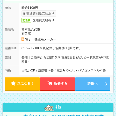
時給1100円
給与
交通費別途支給あり
交通費支給有り
交通費
熊本県八代市
勤務地
有佐駅
電子・機械系メーカー
8:15～17:00 ※表記のうち実働8時間です。
勤務時間
長期【ご応募から1週間以内(最短2日目)のスピード就業が可能】
期間
即日～
日払いOK
/
履歴書不要
/
電話対応なし
/
パソコンスキル不要
特徴
気になる！
応募する
詳細へ
未読