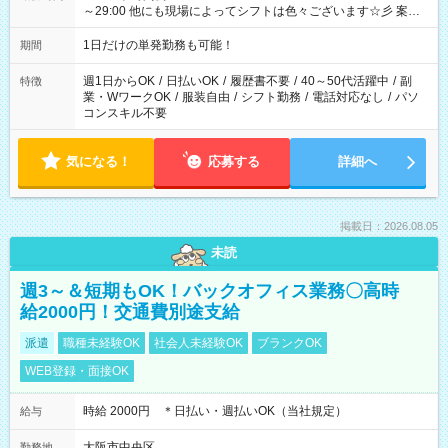
～29:00 他にも現場によってシフトは色々ございます☆彡 案件
次第では午前中だけ、午後だけで終わるお仕事も...！
1日だけの単発勤務も可能！
期間
週1日からOK
/
日払いOK
/
履歴書不要
/
40～50代活躍中
/
副
特徴
業・WワークOK
/
服装自由
/
シフト勤務
/
電話対応なし
/
パソ
コンスキル不要
気になる！
応募する
詳細へ
掲載日：2026.08.05
未読
週3～＆短期もOK！バックオフィス業務〇高時
給2000円！交通費別途支給
派遣
職種未経験OK
社会人未経験OK
ブランクOK
WEB登録・面接OK
時給 2000円 ＊日払い・週払いOK（当社規定）
給与
大阪市中央区
勤務地