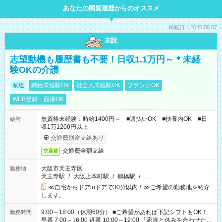
あなたの閲覧履歴からのオススメ
掲載日：2026.08.07
未読
志望動機も履歴書も不要！日収1.1万円～＊未経
験OKの介護
派遣
職種未経験OK
社会人未経験OK
ブランクOK
WEB登録・面接OK
無資格未経験：時給1400円～ ■週払いOK ■扶養内OK ■日
給与
収1万1200円以上
交通費別途支給あり
交通費全額支給
交通費
大阪市天王寺区
勤務地
天王寺駅
/
大阪上本町駅
/
鶴橋駅
/
…
≪自宅からドアtoドアで30分以内！≫ご希望の勤務地を紹介
します。
9:00～18:00（休憩60分） ■ご希望があれば下記シフトもOK！
勤務時間
早番 7:00～16:00 遅番 10:00～19:00 「家族と休みを合わせた