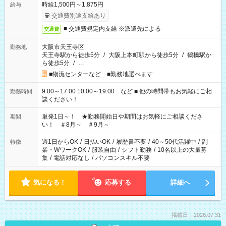
時給1,500円～1,875円
給与
交通費別途支給あり
■ 交通費規定内支給 ※派遣先による
交通費
大阪市天王寺区
勤務地
天王寺駅から徒歩5分
/
大阪上本町駅から徒歩5分
/
鶴橋駅か
ら徒歩5分
/
…
■物流センターなど ■勤務地選べます
9:00～17:00 10:00～19:00 など ■ 他の時間帯もお気軽にご相
勤務時間
談ください！
単発1日～！ ★勤務開始日や期間はお気軽にご相談くださ
期間
い！ ＃8月～ ＃9月～
週1日からOK
/
日払いOK
/
履歴書不要
/
40～50代活躍中
/
副
特徴
業・WワークOK
/
服装自由
/
シフト勤務
/
10名以上の大量募
集
/
電話対応なし
/
パソコンスキル不要
気になる！
応募する
詳細へ
掲載日：2026.07.31