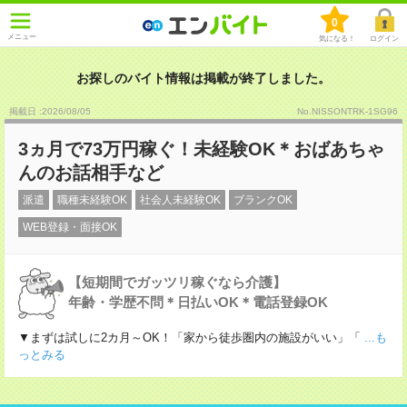
0
メニュー
気になる！
ログイン
お探しのバイト情報は掲載が終了しました。
掲載日 :2026
/
08
/
05
No.NISSONTRK-1SG96
3ヵ月で73万円稼ぐ！未経験OK＊おばあちゃ
んのお話相手など
派遣
職種未経験OK
社会人未経験OK
ブランクOK
WEB登録・面接OK
【短期間でガッツリ稼ぐなら介護】
年齢・学歴不問＊日払いOK＊電話登録OK
▼まずは試しに2カ月～OK！「家から徒歩圏内の施設がいい」「
...も
っとみる