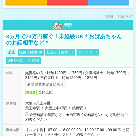
掲載日：2026.08.07
未読
3ヵ月で73万円稼ぐ！未経験OK＊おばあちゃん
のお話相手など＊
派遣
職種未経験OK
社会人未経験OK
ブランクOK
WEB登録・面接OK
無資格の方：時給1400円～1750円 / 介護福祉士：時給1700円～
給与
2125円 / 初任者以上：時給1500円～1875円
交通費別途支給あり
全額支給
交通費
大阪市天王寺区
勤務地
天王寺駅
/
大阪上本町駅
/
鶴橋駅
/
…
介護施設や病院など ★自宅近くの施設がいいなど勤務地ご
相談ください
【シフト例】 07:00～16:00 09:00～18:00 17:00～09:00 ※ 上記
勤務時間
は一例です！その他シフトもご相談ください！