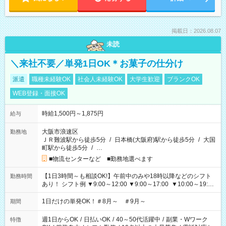
掲載日：2026.08.07
未読
＼来社不要／単発1日OK＊お菓子の仕分け
派遣
職種未経験OK
社会人未経験OK
大学生歓迎
ブランクOK
WEB登録・面接OK
時給1,500円～1,875円
給与
大阪市浪速区
勤務地
ＪＲ難波駅から徒歩5分
/
日本橋(大阪府)駅から徒歩5分
/
大国
町駅から徒歩5分
/
…
■物流センターなど ■勤務地選べます
【1日3時間～も相談OK!】午前中のみや18時以降などのシフト
勤務時間
あり！ シフト例 ▼9:00～12:00 ▼9:00～17:00 ▼10:00～19:00
▼18:00～21:00
1日だけの単発OK！＃8月～ ＃9月～
期間
週1日からOK
/
日払いOK
/
40～50代活躍中
/
副業・Wワーク
特徴