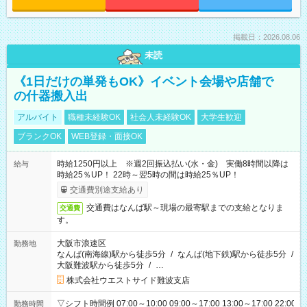
掲載日：2026.08.06
未読
《1日だけの単発もOK》イベント会場や店舗で
の什器搬入出
アルバイト
職種未経験OK
社会人未経験OK
大学生歓迎
ブランクOK
WEB登録・面接OK
時給1250円以上 ※週2回振込払い(水・金) 実働8時間以降は
給与
時給25％UP！ 22時～翌5時の間は時給25％UP！
交通費別途支給あり
交通費はなんば駅～現場の最寄駅までの支給となりま
交通費
す。
大阪市浪速区
勤務地
なんば(南海線)駅から徒歩5分
/
なんば(地下鉄)駅から徒歩5分
/
大阪難波駅から徒歩5分
/
…
株式会社ウエストサイド難波支店
▽シフト時間例 07:00～10:00 09:00～17:00 13:00～17:00 22:00
勤務時間