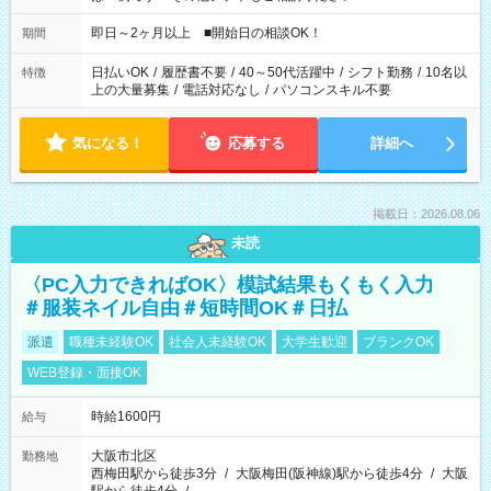
即日～2ヶ月以上 ■開始日の相談OK！
期間
日払いOK
/
履歴書不要
/
40～50代活躍中
/
シフト勤務
/
10名以
特徴
上の大量募集
/
電話対応なし
/
パソコンスキル不要
気になる！
応募する
詳細へ
掲載日：2026.08.06
未読
〈PC入力できればOK〉模試結果もくもく入力
＃服装ネイル自由＃短時間OK＃日払
派遣
職種未経験OK
社会人未経験OK
大学生歓迎
ブランクOK
WEB登録・面接OK
時給1600円
給与
大阪市北区
勤務地
西梅田駅から徒歩3分
/
大阪梅田(阪神線)駅から徒歩4分
/
大阪