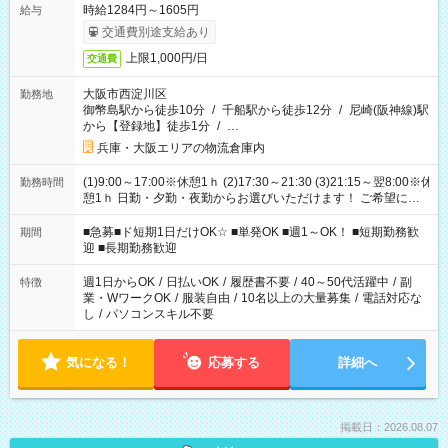
時給1284円～1605円
給与
交通費別途支給あり
上限1,000円/日
交通費
大阪市西淀川区
勤務地
御幣島駅から徒歩10分
/
千船駅から徒歩12分
/
尼崎(阪神線)駅
から【登録地】徒歩1分
/
…
兵庫・大阪エリアの物流倉庫内
(1)9:00～17:00※休憩1ｈ (2)17:30～21:30 (3)21:15～翌8:00※休
勤務時間
憩1ｈ 日勤・夕勤・夜勤からお選びいただけます！ ご希望に合
わせて働けるお仕事です(*^^*) 【その他選べる勤務時間】 8-17
時/9-17時/9-18時/10-18時/11-21時/18-22時/20-翌4時/21-翌5
■急募■ド短期1日だけOK☆ ■単発OK ■週1～OK！ ■短期勤務歓
期間
時/22-翌6時/0-翌8時 ご自身のご都合で選んで頂ける完全自由シ
迎 ■長期勤務歓迎
フト！
週1日からOK
/
日払いOK
/
履歴書不要
/
40～50代活躍中
/
副
特徴
業・WワークOK
/
服装自由
/
10名以上の大量募集
/
電話対応な
し
/
パソコンスキル不要
気になる！
応募する
詳細へ
掲載日：2026.08.07