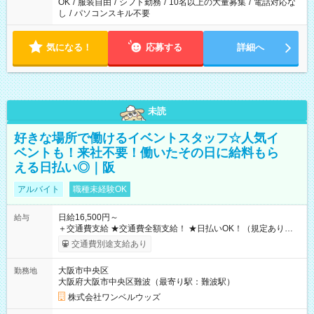
OK
/
服装自由
/
シフト勤務
/
10名以上の大量募集
/
電話対応な
し
/
パソコンスキル不要
気になる！
応募する
詳細へ
未読
好きな場所で働けるイベントスタッフ☆人気イ
ベントも！来社不要！働いたその日に給料もら
える日払い◎｜阪
アルバイト
職種未経験OK
日給16,500円～
給与
＋交通費支給 ★交通費全額支給！ ★日払いOK！（規定あり） ┗
働いたその日に現金GET♪ お仕事後はコンビニATMから 日払
交通費別途支給あり
い分を引き落とせます！ 【試用期間】試用期間なし
大阪市中央区
勤務地
大阪府大阪市中央区難波（最寄り駅：難波駅）
株式会社ワンベルウッズ