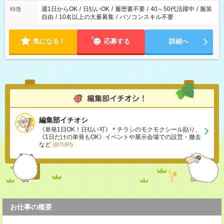
週1日からOK
/
日払いOK
/
履歴書不要
/
40～50代活躍中
/
服装
特徴
自由
/
10名以上の大量募集
/
パソコンスキル不要
気になる！
応募する
詳細へ
編集部イチオシ
《単発1日OK！日払い可》＊チラシのモクモクシール貼り、
《1日だけの単発もOK》イベントや展示会場での設営・撤去
など
(8/7UP!)
お仕事の概要