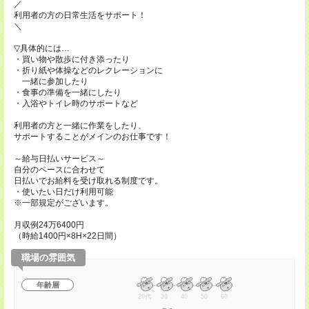
／
利用者の方の日常生活をサポート！
＼
▽具体的には…
・買い物や散歩に付き添ったり
・折り紙や体操などのレクレーションに
一緒に参加したり
・食事の準備を一緒にしたり
・入浴やトイレ時のサポートなど
利用者の方と一緒に作業をしたり、
サポートすることがメインのお仕事です！
～給与日払いサービス～
自分のペースに合わせて
日払いでお給料を受け取れる制度です。
・使いたい日だけ利用可能
※一部規定がございます。
月収例24万6400円
（時給1400円×8H×22日間）
職場の雰囲気
年齢層
20代
30
40
50
60