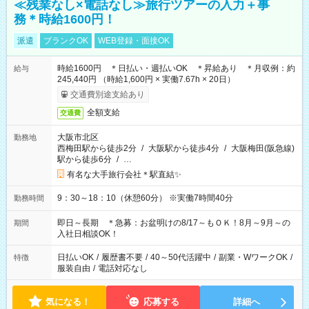
≪残業なし×電話なし≫旅行ツアーの入力＋事
務＊時給1600円！
派遣
ブランクOK
WEB登録・面接OK
時給1600円 ＊日払い・週払いOK ＊昇給あり ＊月収例：約
給与
245,440円 （時給1,600円 × 実働7.67h × 20日）
交通費別途支給あり
全額支給
交通費
大阪市北区
勤務地
西梅田駅から徒歩2分
/
大阪駅から徒歩4分
/
大阪梅田(阪急線)
駅から徒歩6分
/
…
有名な大手旅行会社＊駅直結✨
9：30～18：10（休憩60分） ※実働7時間40分
勤務時間
即日～長期 ＊急募：お盆明けの8/17～もＯＫ！8月～9月～の
期間
入社日相談OK！
日払いOK
/
履歴書不要
/
40～50代活躍中
/
副業・WワークOK
/
特徴
服装自由
/
電話対応なし
気になる！
応募する
詳細へ