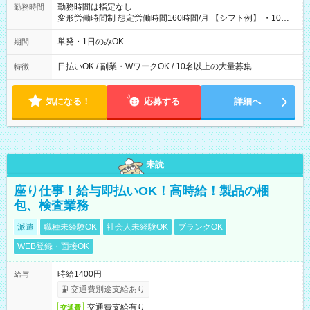
勤務時間は指定なし
勤務時間
変形労働時間制 想定労働時間160時間/月 【シフト例】 ・10：
00～20：00
単発・1日のみOK
期間
日払いOK / 副業・WワークOK / 10名以上の大量募集
特徴
気になる！
応募する
詳細へ
未読
座り仕事！給与即払いOK！高時給！製品の梱
包、検査業務
派遣
職種未経験OK
社会人未経験OK
ブランクOK
WEB登録・面接OK
時給1400円
給与
交通費別途支給あり
交通費支給有り
交通費