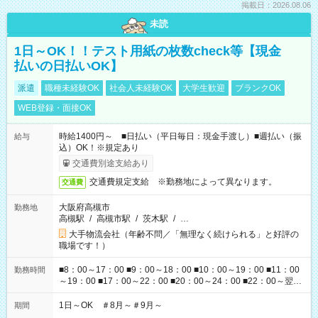
掲載日：2026.08.06
未読
1日～OK！！テスト用紙の枚数check等【現金
払いの日払いOK】
派遣
職種未経験OK
社会人未経験OK
大学生歓迎
ブランクOK
WEB登録・面接OK
時給1400円～ ■日払い（平日毎日：現金手渡し）■週払い（振
給与
込）OK！※規定あり
交通費別途支給あり
交通費規定支給 ※勤務地によって異なります。
交通費
大阪府高槻市
勤務地
高槻駅
/
高槻市駅
/
茨木駅
/
…
大手物流会社（年齢不問／「無理なく続けられる」と好評の
職場です！）
■8：00～17：00 ■9：00～18：00 ■10：00～19：00 ■11：00
勤務時間
～19：00 ■17：00～22：00 ■20：00～24：00 ■22：00～翌
6：00 ※多少時間の変更・残業の可能性あり
1日～OK ＃8月～＃9月～
期間