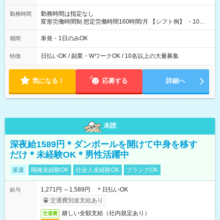
勤務時間は指定なし
勤務時間
変形労働時間制 想定労働時間160時間/月 【シフト例】 ・10：
00～20：00
単発・1日のみOK
期間
日払いOK / 副業・WワークOK / 10名以上の大量募集
特徴
気になる！
応募する
詳細へ
未読
深夜給1589円＊ダンボールを開けて中身を移す
だけ＊未経験OK＊男性活躍中
派遣
職種未経験OK
社会人未経験OK
ブランクOK
1,271円 ～1,589円 ＊日払いOK
給与
交通費別途支給あり
嬉しい全額支給（社内規定あり）
交通費