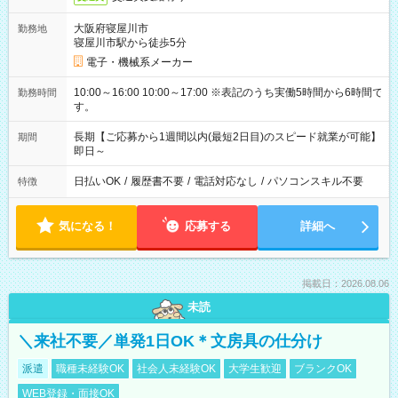
大阪府寝屋川市
勤務地
寝屋川市駅から徒歩5分
電子・機械系メーカー
10:00～16:00 10:00～17:00 ※表記のうち実働5時間から6時間で
勤務時間
す。
長期【ご応募から1週間以内(最短2日目)のスピード就業が可能】
期間
即日～
日払いOK
/
履歴書不要
/
電話対応なし
/
パソコンスキル不要
特徴
気になる！
応募する
詳細へ
掲載日：2026.08.06
未読
＼来社不要／単発1日OK＊文房具の仕分け
派遣
職種未経験OK
社会人未経験OK
大学生歓迎
ブランクOK
WEB登録・面接OK