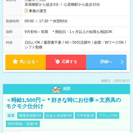
長堀橋駅から徒歩3分
/
心斎橋駅から徒歩10分
事務の運営
09:00 ～ 17:30 ＊休憩60分
勤務時間
9月初旬～長期 ＊開始日・1ヶ月以上の短期も相談OK
期間
日払いOK
/
履歴書不要
/
40～50代活躍中
/
副業・WワークOK
/
特徴
シフト勤務
気になる！
応募する
詳細へ
掲載日：2026.08.07
未読
＜時給1,500円～＊好きな時にお仕事＞文房具の
モクモク仕分け
派遣
職種未経験OK
社会人未経験OK
大学生歓迎
ブランクOK
WEB登録・面接OK