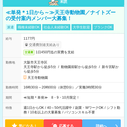
未読
≪単発＊1日から～≫天王寺動物園／ナイトズー
の受付案内メンバー大募集！
派遣
職種未経験OK
社会人未経験OK
大学生歓迎
ブランクOK
1177円
給与
交通費別途支給あり
1日450円迄の実費を支給
交通費
大阪市天王寺区
勤務地
天王寺駅から徒歩5分
/
動物園前駅から徒歩5分
/
新今宮駅か
ら徒歩5分
天王寺動物園
16時30分～20時00分（休憩0分）／実働3時間30分
勤務時間
≪短期＊単発≫ 8・9・10月限定！
期間
週1日からOK
/
40～50代活躍中
/
副業・WワークOK
/
シフト勤
特徴
務
/
10名以上の大量募集
/
パソコンスキル不要
気になる！
応募する
詳細へ