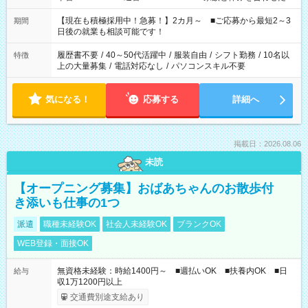
い」 「余裕を持って夕飯の準備がしたい」 「できれば残業はし
たくない」 など、ご希望を教えてくださいね。 ※Wワーク希望
【現在も積極採用中！急募！】2カ月～ ■ご応募から最短2～3
期間
の方へ 今ご覧のお仕事で希望する勤務時間と、もう1つのお仕事
日後の就業も相談可能です！
の勤務時間。 合計で週40時間を超える場合は応募できません。
履歴書不要
/
40～50代活躍中
/
服装自由
/
シフト勤務
/
10名以
特徴
上の大量募集
/
電話対応なし
/
パソコンスキル不要
気になる！
応募する
詳細へ
掲載日：2026.08.06
未読
【オープニング募集】おばあちゃんのお散歩付
き添いも仕事の1つ
派遣
職種未経験OK
社会人未経験OK
ブランクOK
WEB登録・面接OK
無資格未経験：時給1400円～ ■週払いOK ■扶養内OK ■日
給与
収1万1200円以上
交通費別途支給あり