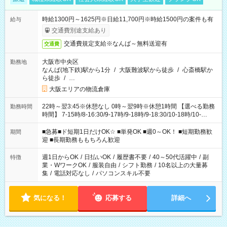
時給1300円～1625円※日給11,700円※時給1500円の案件も有
給与
交通費別途支給あり
交通費規定支給※なんば～無料送迎有
交通費
大阪市中央区
勤務地
なんば(地下鉄)駅から1分
/
大阪難波駅から徒歩
/
心斎橋駅か
ら徒歩
/
…
大阪エリアの物流倉庫
22時～翌3:45※休憩なし 0時～翌9時※休憩1時間 【選べる勤務
勤務時間
時間】 7-15時/8-16:30/9-17時/9-18時/9-18:30/10-18時/10-
19:15/10:30-17:30/11-20:15/11:30-20:30/12-21時/13-18時/13-
18:30/13-22時/14-20時/14:30-23時/17-22時/18-22時/18-23
■急募■ド短期1日だけOK☆ ■単発OK ■週0～OK！ ■短期勤務歓
期間
時/22-翌6時/23-翌4時/
迎 ■長期勤務ももちろん歓迎
週1日からOK
/
日払いOK
/
履歴書不要
/
40～50代活躍中
/
副
特徴
業・WワークOK
/
服装自由
/
シフト勤務
/
10名以上の大量募
集
/
電話対応なし
/
パソコンスキル不要
気になる！
応募する
詳細へ