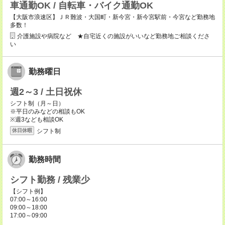
車通勤OK / 自転車・バイク通勤OK
【大阪市浪速区】ＪＲ難波・大国町・新今宮・新今宮駅前・今宮など勤務地
多数！
介護施設や病院など ★自宅近くの施設がいいなど勤務地ご相談くださ
い
勤務曜日
週2～3 / 土日祝休
シフト制（月～日）
※平日のみなどの相談もOK
※週3なども相談OK
シフト制
休日休暇
勤務時間
シフト勤務 / 残業少
【シフト例】
07:00～16:00
09:00～18:00
17:00～09:00