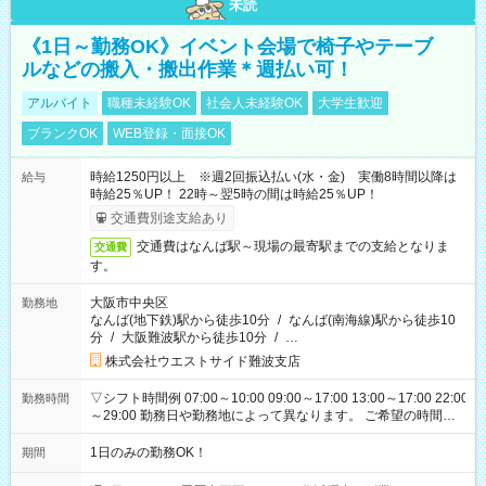
未読
《1日～勤務OK》イベント会場で椅子やテーブ
ルなどの搬入・搬出作業＊週払い可！
アルバイト
職種未経験OK
社会人未経験OK
大学生歓迎
ブランクOK
WEB登録・面接OK
時給1250円以上 ※週2回振込払い(水・金) 実働8時間以降は
給与
時給25％UP！ 22時～翌5時の間は時給25％UP！
交通費別途支給あり
交通費はなんば駅～現場の最寄駅までの支給となりま
交通費
す。
大阪市中央区
勤務地
なんば(地下鉄)駅から徒歩10分
/
なんば(南海線)駅から徒歩10
分
/
大阪難波駅から徒歩10分
/
…
株式会社ウエストサイド難波支店
▽シフト時間例 07:00～10:00 09:00～17:00 13:00～17:00 22:00
勤務時間
～29:00 勤務日や勤務地によって異なります。 ご希望の時間を
ご相談ください。
1日のみの勤務OK！
期間