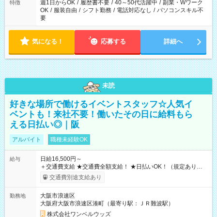
週1日からOK
/
履歴書不要
/
40～50代活躍中
/
副業・Wワーク
特徴
OK
/
服装自由
/
シフト勤務
/
電話対応なし
/
パソコンスキル不
要
気になる！
応募する
詳細へ
未読
好きな場所で働けるイベントスタッフ☆人気イ
ベントも！来社不要！働いたその日に給料もら
える日払い◎｜阪
アルバイト
職種未経験OK
日給16,500円～
給与
＋交通費支給 ★交通費全額支給！ ★日払いOK！（規定あり） ┗
働いたその日に現金GET♪ お仕事後はコンビニATMから 日払
交通費別途支給あり
い分を引き落とせます！ 【試用期間】試用期間なし
大阪市浪速区
勤務地
大阪府大阪市浪速区湊町（最寄り駅：ＪＲ難波駅）
株式会社ワンベルウッズ