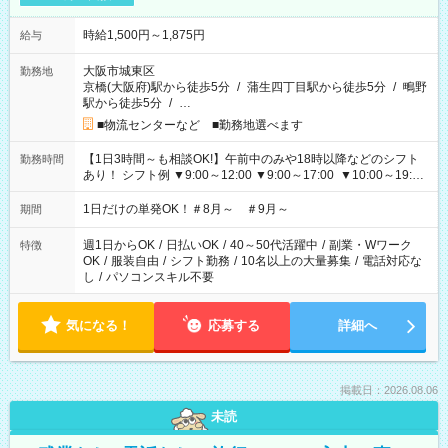
時給1,500円～1,875円
給与
大阪市城東区
勤務地
京橋(大阪府)駅から徒歩5分
/
蒲生四丁目駅から徒歩5分
/
鴫野
駅から徒歩5分
/
…
■物流センターなど ■勤務地選べます
【1日3時間～も相談OK!】午前中のみや18時以降などのシフト
勤務時間
あり！ シフト例 ▼9:00～12:00 ▼9:00～17:00 ▼10:00～19:00
▼18:00～21:00
1日だけの単発OK！＃8月～ ＃9月～
期間
週1日からOK
/
日払いOK
/
40～50代活躍中
/
副業・Wワーク
特徴
OK
/
服装自由
/
シフト勤務
/
10名以上の大量募集
/
電話対応な
し
/
パソコンスキル不要
気になる！
応募する
詳細へ
掲載日：2026.08.06
未読