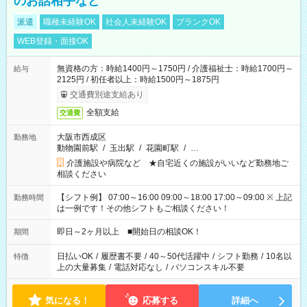
のお話相手など
派遣
職種未経験OK
社会人未経験OK
ブランクOK
WEB登録・面接OK
無資格の方：時給1400円～1750円 / 介護福祉士：時給1700円～
給与
2125円 / 初任者以上：時給1500円～1875円
交通費別途支給あり
全額支給
交通費
大阪市西成区
勤務地
動物園前駅
/
玉出駅
/
花園町駅
/
…
介護施設や病院など ★自宅近くの施設がいいなど勤務地ご
相談ください
【シフト例】 07:00～16:00 09:00～18:00 17:00～09:00 ※ 上記
勤務時間
は一例です！その他シフトもご相談ください！
即日～2ヶ月以上 ■開始日の相談OK！
期間
日払いOK
/
履歴書不要
/
40～50代活躍中
/
シフト勤務
/
10名以
特徴
上の大量募集
/
電話対応なし
/
パソコンスキル不要
気になる！
応募する
詳細へ