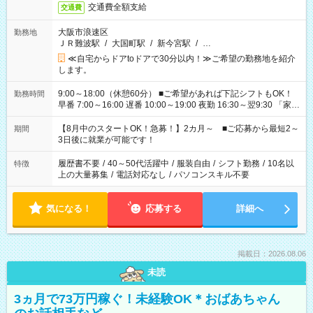
交通費全額支給
交通費
大阪市浪速区
勤務地
ＪＲ難波駅
/
大国町駅
/
新今宮駅
/
…
≪自宅からドアtoドアで30分以内！≫ご希望の勤務地を紹介
します。
9:00～18:00（休憩60分） ■ご希望があれば下記シフトもOK！
勤務時間
早番 7:00～16:00 遅番 10:00～19:00 夜勤 16:30～翌9:30 「家族
と休みを合わせたい」 「余裕を持って夕飯の準備がしたい」
「できれば残業はしたくない」 など、ご希望を教えてください
【8月中のスタートOK！急募！】2カ月～ ■ご応募から最短2～
期間
ね。 ※Wワーク希望の方へ 今ご覧のお仕事で希望する勤務時間
3日後に就業が可能です！
と、もう1つのお仕事の勤務時間。 合計で週40時間を超える場
合は応募できません。
履歴書不要
/
40～50代活躍中
/
服装自由
/
シフト勤務
/
10名以
特徴
上の大量募集
/
電話対応なし
/
パソコンスキル不要
気になる！
応募する
詳細へ
掲載日：2026.08.06
未読
3ヵ月で73万円稼ぐ！未経験OK＊おばあちゃん