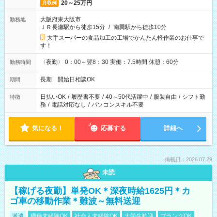
20～25万円
月収例
大阪府東大阪市
勤務地
ＪＲ長瀬駅から徒歩15分
/
南巽駅から徒歩10分
大手スーパーの食品加工の工場でかんたん軽作業のお仕事で
す！
〈夜勤〉 0：00～翌8：30 実働：7.5時間 休憩：60分
勤務時間
長期 開始日相談OK
期間
日払いOK
/
履歴書不要
/
40～50代活躍中
/
服装自由
/
シフト勤
特徴
務
/
電話対応なし
/
パソコンスキル不要
気になる！
応募する
詳細へ
掲載日：2026.07.29
未読
【稼げる夜勤】単発OK＊深夜時給1625円＊カ
ゴ車の移動作業＊難波～無料送迎
派遣
職種未経験OK
社会人未経験OK
大学生歓迎
ブランクOK