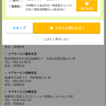
給与
担当：採用担当
天神駅から徒歩5分 / 博多駅からバス
勤務地
気になる!
ケアサービス福岡支店
15分 / 西鉄福岡駅から徒歩5分 / …
〒812-0024 福岡県福岡市博多区綱場町4-11 パシフィックコート博
多 3F（25.3.17～）
TEL：092-517-3686
担当：採用担当
スキップ
どちらも気になる！
ケアサービス北九州支店
〒802-0003 福岡県北九州市小倉北区米町 1-1-21 大分銀行・明治安田生
しばらく表示しない
命ビル 6F
TEL：093-555-4597
担当：採用担当
ケアサービス熊本支店
熊本県熊本市中央区花畑町1-1 大同生命鹿児島ビル 4F
TEL：096-211-9572
担当：採用担当
ケアサービス長崎支店
長崎市万才町 7-1 TBM長崎ビル 3F
TEL：095-816-2793
担当：採用担当
ケアサービス沖縄支店
那覇市久茂地 1-12-12 ニッセイ那覇センタービル 10F
TEL：0120-435-133
担当：登録担当