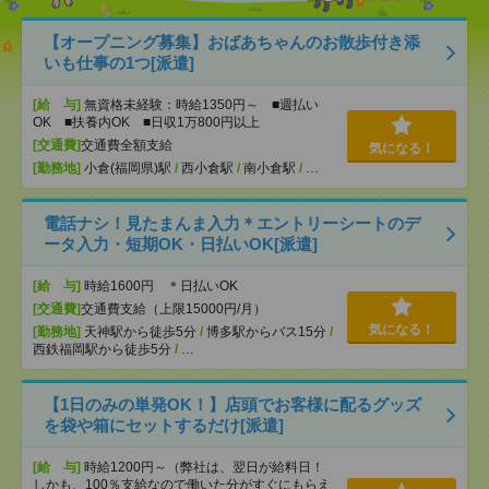
【オープニング募集】おばあちゃんのお散歩付き添
いも仕事の1つ[派遣]
[給 与]
無資格未経験：時給1350円～ ■週払い
OK ■扶養内OK ■日収1万800円以上
[交通費]
交通費全額支給
気になる！
[勤務地]
小倉(福岡県)駅
/
西小倉駅
/
南小倉駅
/
…
電話ナシ！見たまんま入力＊エントリーシートのデ
ータ入力・短期OK・日払いOK[派遣]
[給 与]
時給1600円 ＊日払いOK
[交通費]
交通費支給（上限15000円/月）
気になる！
[勤務地]
天神駅から徒歩5分
/
博多駅からバス15分
/
西鉄福岡駅から徒歩5分
/
…
【1日のみの単発OK！】店頭でお客様に配るグッズ
を袋や箱にセットするだけ[派遣]
[給 与]
時給1200円～（弊社は、翌日が給料日！
しかも、100％支給なので働いた分がすぐにもらえ