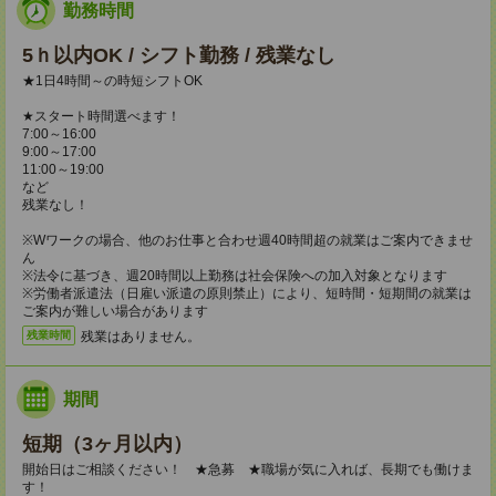
勤務時間
5ｈ以内OK / シフト勤務 / 残業なし
★1日4時間～の時短シフトOK
★スタート時間選べます！
7:00～16:00
9:00～17:00
11:00～19:00
など
残業なし！
※Wワークの場合、他のお仕事と合わせ週40時間超の就業はご案内できませ
ん
※法令に基づき、週20時間以上勤務は社会保険への加入対象となります
※労働者派遣法（日雇い派遣の原則禁止）により、短時間・短期間の就業は
ご案内が難しい場合があります
残業はありません。
残業時間
期間
短期（3ヶ月以内）
開始日はご相談ください！ ★急募 ★職場が気に入れば、長期でも働けま
す！