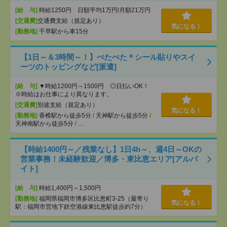
[給 与]
時給1250円 日額平均1万円/月額21万円
[交通費]
交通費支給（規定あり）
気になる！
[勤務地]
千早駅から車15分
【1日～＆3時間～！】ぺたぺた＊シール貼りやスイ
ーツのトッピングなど[派遣]
[給 与]
▼時給1200円～1500円 ◎日払いOK！
※時給はお仕事により異なります。
[交通費]
別途支給（規定あり）
気になる！
[勤務地]
香椎駅から徒歩5分
/
天神駅から徒歩5分
/
天神南駅から徒歩5分
/
…
【時給1400円～／残業なし】1日4h～、週4日～OKの
営業事務！未経験歓迎／博多・東比恵エリア[アルバ
イト]
[給 与]
時給1,400円～1,500円
[勤務地]
福岡県福岡市博多区比恵町3-25（最寄り
気になる！
駅：福岡市営地下鉄空港線東比恵駅徒歩約7分）