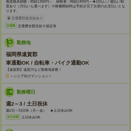
無資格未経験：時給1300円～ 経験者：時給1400円～★日払い／週払い制
度あり（月払いも選べます）※稼働開始時は手続き完了次第のお支払いとな
ります。
交通費別途支給あり
交通費全額支給※規定有
交通費
勤務地
福岡県遠賀郡
車通勤OK / 自転車・バイク通勤OK
【遠賀郡】遠賀川など勤務地多数！
＜シニア向けマンション＞
勤務曜日
週2～3 / 土日祝休
週2日～5日OK（月～金） ★土日休みOK
土日休みOK
休日休暇