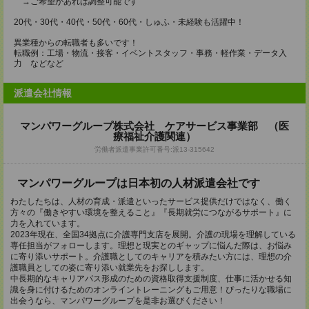
→ご希望があれば調整可能です
20代・30代・40代・50代・60代・しゅふ・未経験も活躍中！
異業種からの転職者も多いです！
転職例：工場・物流・接客・イベントスタッフ・事務・軽作業・データ入
力 などなど
派遣会社情報
マンパワーグループ株式会社 ケアサービス事業部 （医
療福祉介護関連）
労働者派遣事業許可番号:派13-315642
マンパワーグループは日本初の人材派遣会社です
わたしたちは、人材の育成・派遣といったサービス提供だけではなく、働く
方々の『働きやすい環境を整えること』『長期就労につながるサポート』に
力を入れています。
2023年現在、全国34拠点に介護専門支店を展開。介護の現場を理解している
専任担当がフォローします。理想と現実とのギャップに悩んだ際は、お悩み
に寄り添いサポート。介護職としてのキャリアを積みたい方には、理想の介
護職員としての姿に寄り添い就業先をお探しします。
中長期的なキャリアパス形成のための資格取得支援制度、仕事に活かせる知
識を身に付けるためのオンライントレーニングもご用意！ぴったりな職場に
出会うなら、マンパワーグループを是非お選びください！