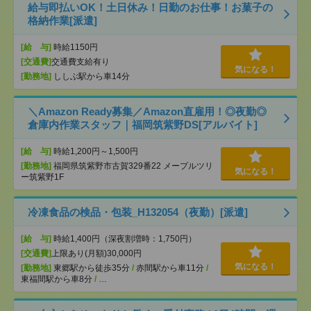
給与即払いOK！土日休み！日勤のお仕事！お菓子の
格納作業[派遣]
[給 与]
時給1150円
[交通費]
交通費支給有り
気になる！
[勤務地]
ししぶ駅から車14分
＼Amazon Ready募集／Amazon直雇用！◎夜勤◎
倉庫内作業スタッフ｜福岡筑紫野DS[アルバイト]
[給 与]
時給1,200円～1,500円
[勤務地]
福岡県筑紫野市古賀329番22 メープルツリ
気になる！
ー筑紫野1F
冷凍食品の検品・包装_H132054（夜勤）[派遣]
[給 与]
時給1,400円（深夜割増時：1,750円）
[交通費]
上限あり(月額)30,000円
気になる！
[勤務地]
東郷駅から徒歩35分
/
赤間駅から車11分
/
東福間駅から車8分
/
…