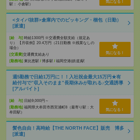
気になる！
駅： 小倉駅）
<タイパ抜群>倉庫内でのピッキング・梱包（日勤）
[派遣]
[給 与]
時給1300円 ※交通費全額支給（規定あ
り） 【月収例】20.4万円（21日勤務 ※残業なしの
場合）
気になる！
[交通費]
交通費支給あり
[勤務地]
東比恵駅
/
博多駅
/
福岡空港(鉄道)駅
週5勤務で日給1万円に！！入社祝金最大15万円★有
給付与で”収入そのまま”長期休みが取れる♪交通誘導
[アルバイト]
[給 与]
日給9,000円～
[勤務地]
福岡県大牟田市西宮浦町8（最寄り駅：大
気になる！
牟田駅）
髪色自由！高時給【THE NORTH FACE】販売 博多
[派遣]