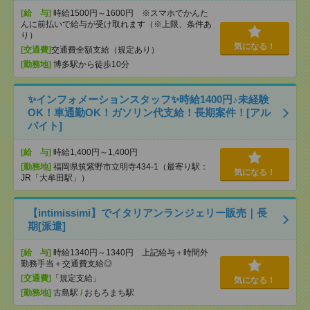
[給 与]
時給1500円～1600円 ※スマホでかんた
んに前払いで給与が受け取れます（※上限、条件あ
り）
気になる！
[交通費]
交通費全額支給（規定あり）
[勤務地]
博多駅から徒歩10分
✨インフォメーションスタッフ✨時給1400円♪未経験
OK！車通勤OK！ガソリン代支給！長期案件！[アル
バイト]
[給 与]
時給1,400円～1,400円
[勤務地]
福岡県筑紫野市立明寺434-1（最寄り駅：
気になる！
JR「大牟田駅」）
【intimissimi】でイタリアンランジェリー販売｜長
期[派遣]
[給 与]
時給1340円～1340円 上記給与＋時間外
勤務手当＋交通費支給◎
[交通費]
「規定支給」
気になる！
[勤務地]
古島駅
/
おもろまち駅