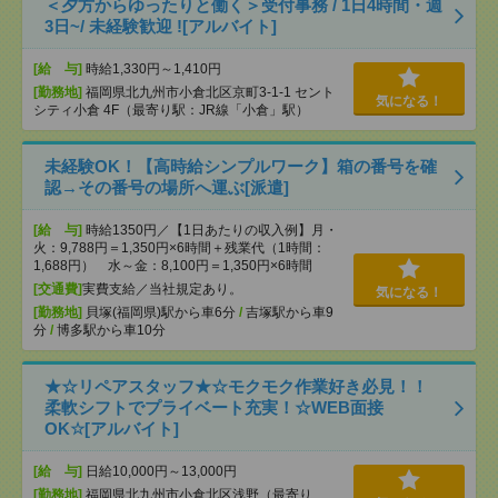
＜夕方からゆったりと働く＞受付事務 / 1日4時間・週
3日~/ 未経験歓迎 ![アルバイト]
[給 与]
時給1,330円～1,410円
[勤務地]
福岡県北九州市小倉北区京町3-1-1 セント
気になる！
シティ小倉 4F（最寄り駅：JR線「小倉」駅）
未経験OK！【高時給シンプルワーク】箱の番号を確
認→その番号の場所へ運ぶ[派遣]
[給 与]
時給1350円／【1日あたりの収入例】月・
火：9,788円＝1,350円×6時間＋残業代（1時間：
1,688円） 水～金：8,100円＝1,350円×6時間
[交通費]
実費支給／当社規定あり。
気になる！
[勤務地]
貝塚(福岡県)駅から車6分
/
吉塚駅から車9
分
/
博多駅から車10分
★☆リペアスタッフ★☆モクモク作業好き必見！！
柔軟シフトでプライベート充実！☆WEB面接
OK☆[アルバイト]
[給 与]
日給10,000円～13,000円
[勤務地]
福岡県北九州市小倉北区浅野（最寄り