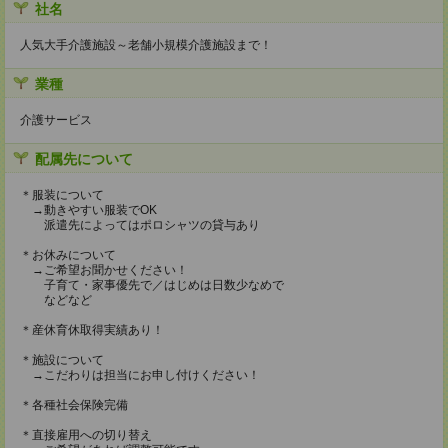
社名
人気大手介護施設～老舗小規模介護施設まで！
業種
介護サービス
配属先について
＊服装について
→動きやすい服装でOK
派遣先によってはポロシャツの貸与あり
＊お休みについて
→ご希望お聞かせください！
子育て・家事優先で／はじめは日数少なめで
などなど
＊産休育休取得実績あり！
＊施設について
→こだわりは担当にお申し付けください！
＊各種社会保険完備
＊直接雇用への切り替え