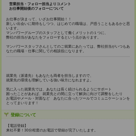
営業担当・フォロー担当よりコメント
お仕事開始後のフォローについて
お仕事が決まって、いざお仕事開始！！
新しい出会いに期待もしつつ、はじめての職場は、戸惑うこともあるかと思
います。
マンパワーグループのスタッフとして働くメリットの１つに、
弊社の担当があなたをフォローするという点があります。
マンパワースタッフさんとしてのご就業にあたっては、弊社担当がいつもあ
なたの職場・仕事に関しての相談役になります。
就業先（派遣先）もあなたも両者を担当しますので、
就業先の環境も理解している強い味方になれますよ。
気に入った就業先では、あなたは長く続けられるようにサポート
困ったことがあれば、就業先との間に立って解決に向けて調整をしたり
お電話やメール・対面など あなたに合ったツールでコミュニケーションを
とってまいります！
登録について
【電話登録】
来社不要！30分程度のお電話で登録が完了いたします。