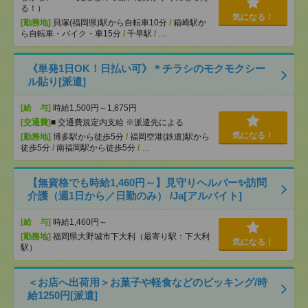
る！）
気になる！
[勤務地]
貝塚(福岡県)駅から自転車10分
/
箱崎駅か
ら自転車・バイク・車15分
/
千早駅
/
…
《単発1日OK！日払い可》＊チラシのモクモクシー
ル貼り[派遣]
[給 与]
時給1,500円～1,875円
[交通費]
■ 交通費規定内支給 ※派遣先による
気になる！
[勤務地]
博多駅から徒歩5分
/
福岡空港(鉄道)駅から
徒歩5分
/
南福岡駅から徒歩5分
/
…
【無資格でも時給1,460円～】見守りヘルパー✨訪問
介護（週1日から／日勤のみ） /Ja[アルバイト]
[給 与]
時給1,460円～
[勤務地]
福岡県大野城市下大利（最寄り駅：下大利
気になる！
駅）
＜お店へ出荷用＞お菓子や軽食などのピッキング/時
給1250円[派遣]