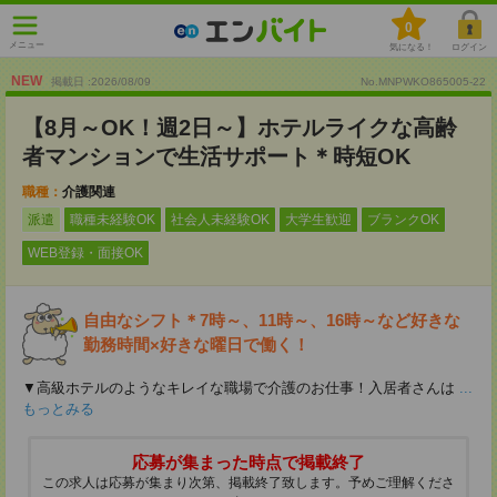
0
メニュー
気になる！
ログイン
NEW
掲載日 :2026
/
08
/
09
No.MNPWKO865005-22
【8月～OK！週2日～】ホテルライクな高齢
者マンションで生活サポート＊時短OK
職種：
介護関連
派遣
職種未経験OK
社会人未経験OK
大学生歓迎
ブランクOK
WEB登録・面接OK
自由なシフト＊7時～、11時～、16時～など好きな
勤務時間×好きな曜日で働く！
▼高級ホテルのようなキレイな職場で介護のお仕事！入居者さんは
...
もっとみる
応募が集まった時点で掲載終了
この求人は応募が集まり次第、掲載終了致します。予めご理解くださ