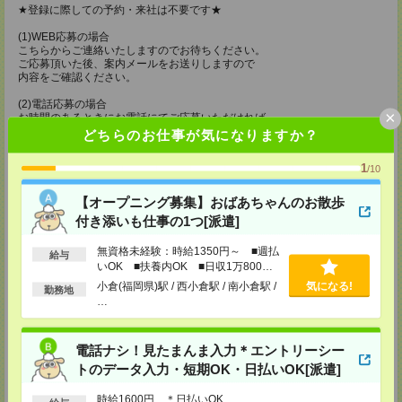
★登録に際しての予約・来社は不要です★
(1)WEB応募の場合
こちらからご連絡いたしますのでお待ちください。
ご応募頂いた後、案内メールをお送りしますので
内容をご確認ください。
(2)電話応募の場合
×
お時間のあるときにお電話にてご応募いただければ
その場で登録も可能です。
どちらのお仕事が気になりますか？
持ち物
1
/10
【電話登録】
弊社HPよりマイページ作成をお願いします
【オープニング募集】おばあちゃんのお散歩
電話での登録の際に、マイページ作成をいただいた旨をお伝えください。
付き添いも仕事の1つ[派遣]
所要時間
無資格未経験：時給1350円～ ■週払
給与
【電話登録】30分程度
いOK ■扶養内OK ■日収1万800円
・経験やご希望などをインタビュー
以上
小倉(福岡県)駅 / 西小倉駅 / 南小倉駅 /
気になる!
勤務地
・お仕事のご紹介など
…
登録場所
電話ナシ！見たまんま入力＊エントリーシー
ケアサービス鹿児島支店
トのデータ入力・短期OK・日払いOK[派遣]
〒892-0846
鹿児島市加治屋町 15-9 大同生命鹿児島ビル 9F
TEL：099-239-1070
時給1600円 ＊日払いOK