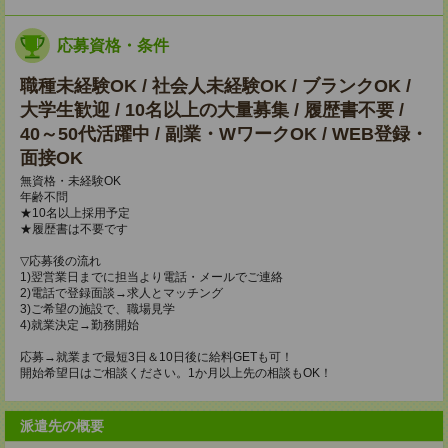
応募資格・条件
職種未経験OK / 社会人未経験OK / ブランクOK /
大学生歓迎 / 10名以上の大量募集 / 履歴書不要 /
40～50代活躍中 / 副業・WワークOK / WEB登録・
面接OK
無資格・未経験OK
年齢不問
★10名以上採用予定
★履歴書は不要です
▽応募後の流れ
1)翌営業日までに担当より電話・メールでご連絡
2)電話で登録面談→求人とマッチング
3)ご希望の施設で、職場見学
4)就業決定→勤務開始
応募→就業まで最短3日＆10日後に給料GETも可！
開始希望日はご相談ください。1か月以上先の相談もOK！
派遣先の概要