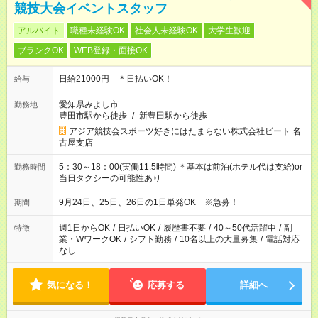
競技大会イベントスタッフ
アルバイト
職種未経験OK
社会人未経験OK
大学生歓迎
ブランクOK
WEB登録・面接OK
日給21000円 ＊日払いOK！
給与
愛知県みよし市
勤務地
豊田市駅から徒歩
/
新豊田駅から徒歩
アジア競技会スポーツ好きにはたまらない株式会社ビート 名
古屋支店
5：30～18：00(実働11.5時間) ＊基本は前泊(ホテル代は支給)or
勤務時間
当日タクシーの可能性あり
9月24日、25日、26日の1日単発OK ※急募！
期間
週1日からOK
/
日払いOK
/
履歴書不要
/
40～50代活躍中
/
副
特徴
業・WワークOK
/
シフト勤務
/
10名以上の大量募集
/
電話対応
なし
気になる！
応募する
詳細へ