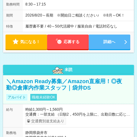
8:30～17:15
勤務時間
2026/8/20～長期 ※開始日ご相談ください♪ ※8月～OK！
期間
履歴書不要
/
40～50代活躍中
/
服装自由
/
電話対応なし
特徴
気になる！
応募する
詳細へ
未読
＼Amazon Ready募集／Amazon直雇用！◎夜
勤◎倉庫内作業スタッフ｜袋井DS
アルバイト
職種未経験OK
時給1,300円～1,560円
給与
交通費：一部支給 （日額2，450円を上限に、出勤日数に応じて
実費支給） ※22:00～翌5:00までは時給25%UP！ ■給与前払い
交通費別途支給あり
制度あり ※前払い額の上限あり、手数料無料（Amazon負担）
そのほか所定の条件が適用されます 【試用期間】試用期間なし
静岡県袋井市
勤務地