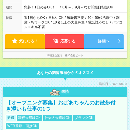
急募！1日のみOK！ ＊8月～、9月～など開始日相談OK
期間
週1日からOK
/
日払いOK
/
履歴書不要
/
40～50代活躍中
/
副
特徴
業・WワークOK
/
10名以上の大量募集
/
電話対応なし
/
パソコ
ンスキル不要
気になる！
応募する
詳細へ
掲載元企業名
株式会社ビート
あなたの閲覧履歴からのオススメ
掲載日：2026.08.08
未読
【オープニング募集】おばあちゃんのお散歩付
き添いも仕事の1つ
派遣
職種未経験OK
社会人未経験OK
ブランクOK
WEB登録・面接OK