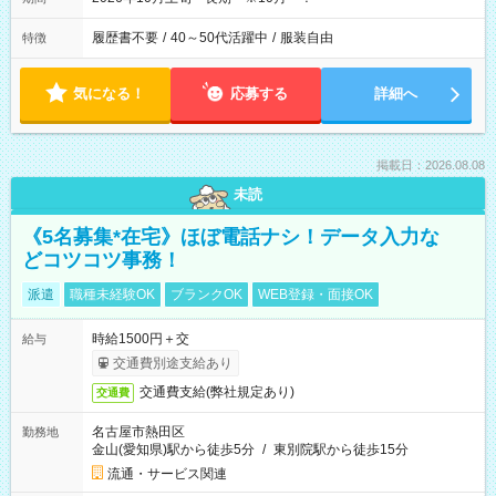
履歴書不要
/
40～50代活躍中
/
服装自由
特徴
気になる！
応募する
詳細へ
掲載日：2026.08.08
未読
《5名募集*在宅》ほぼ電話ナシ！データ入力な
どコツコツ事務！
派遣
職種未経験OK
ブランクOK
WEB登録・面接OK
時給1500円＋交
給与
交通費別途支給あり
交通費支給(弊社規定あり)
交通費
名古屋市熱田区
勤務地
金山(愛知県)駅から徒歩5分
/
東別院駅から徒歩15分
流通・サービス関連