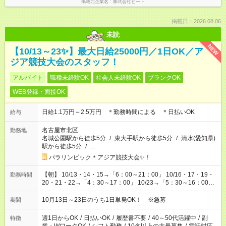
掲載元企業名
株式会社ビート
掲載日：2026.08.06
未読
NEW
【10/13～23✨】最大日給25000円／1日OK／ア
ジア競技大会のスタッフ！
アルバイト
職種未経験OK
社会人未経験OK
ブランクOK
WEB登録・面接OK
日給1.1万円～2.5万円 ＊勤務時間による ＊日払いOK
給与
名古屋市北区
勤務地
名城公園駅から徒歩5分
/
東大手駅から徒歩5分
/
清水(愛知県)
駅から徒歩5分
/
…
パラリンピック＊アジア競技大会✨！
【朝】 10/13・14・15→「6：00～21：00」 10/16・17・19・
勤務時間
20・21・22→「4：30～17：00」 10/23→「5：30～16：00」
【夕方】 10/16・17・19～21→「17：00～26：00」
10/22→「17：00～24：30」 10/23→「16：00～23：00」 ＊
10月13日～23日のうち1日単発OK！ ※急募
期間
勤務時間に関して、面談時にしっかりお伝えします！ 朝だ
け、夕方だけ、などもOKです！
週1日からOK
/
日払いOK
/
履歴書不要
/
40～50代活躍中
/
副
特徴