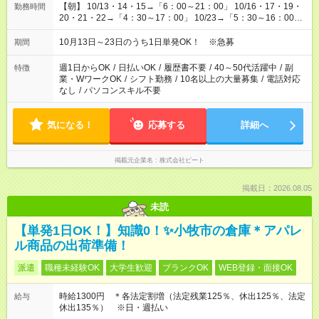
【朝】 10/13・14・15→「6：00～21：00」 10/16・17・19・
勤務時間
20・21・22→「4：30～17：00」 10/23→「5：30～16：00」
【夕方】 10/16・17・19～21→「17：00～26：00」
10/22→「17：00～24：30」 10/23→「16：00～23：00」 ＊
10月13日～23日のうち1日単発OK！ ※急募
期間
勤務時間に関して、面談時にしっかりお伝えします！ 朝だ
け、夕方だけ、などもOKです！
週1日からOK
/
日払いOK
/
履歴書不要
/
40～50代活躍中
/
副
特徴
業・WワークOK
/
シフト勤務
/
10名以上の大量募集
/
電話対応
なし
/
パソコンスキル不要
気になる！
応募する
詳細へ
掲載元企業名
株式会社ビート
掲載日：2026.08.05
未読
【単発1日OK！】知識0！✨小牧市の倉庫＊アパレ
ル商品の出荷準備！
派遣
職種未経験OK
大学生歓迎
ブランクOK
WEB登録・面接OK
時給1300円 ＊各法定割増（法定残業125％、休出125％、法定
給与
休出135％） ※日・週払い