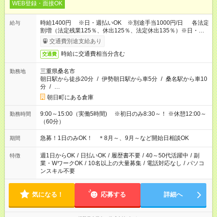
WEB登録・面接OK
時給1400円 ※日・週払いOK ※別途手当1000円/日 各法定
給与
割増（法定残業125％、休出125％、法定休出135％）※日・週
払いOK
交通費別途支給あり
時給に交通費相当分含む
交通費
三重県桑名市
勤務地
朝日駅から徒歩20分
/
伊勢朝日駅から車5分
/
桑名駅から車10
分
/
…
朝日町にある倉庫
9:00～15:00（実働5時間) ※初日のみ8:30～！ ※休憩12:00～
勤務時間
（60分）
急募！1日のみOK！ ＊8月～、9月～など開始日相談OK
期間
週1日からOK
/
日払いOK
/
履歴書不要
/
40～50代活躍中
/
副
特徴
業・WワークOK
/
10名以上の大量募集
/
電話対応なし
/
パソコ
ンスキル不要
気になる！
応募する
詳細へ