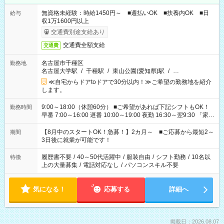
無資格未経験：時給1450円～ ■週払いOK ■扶養内OK ■日
給与
収1万1600円以上
交通費別途支給あり
交通費全額支給
交通費
名古屋市千種区
勤務地
名古屋大学駅
/
千種駅
/
東山公園(愛知県)駅
/
…
≪自宅からドアtoドアで30分以内！≫ご希望の勤務地を紹介
します。
9:00～18:00（休憩60分） ■ご希望があれば下記シフトもOK！
勤務時間
早番 7:00～16:00 遅番 10:00～19:00 夜勤 16:30～翌9:30 「家族
と休みを合わせたい」 「余裕を持って夕飯の準備がしたい」
「できれば残業はしたくない」 など、ご希望を教えてください
【8月中のスタートOK！急募！】2カ月～ ■ご応募から最短2～
期間
ね。 ※Wワーク希望の方へ 今ご覧のお仕事で希望する勤務時間
3日後に就業が可能です！
と、もう1つのお仕事の勤務時間。 合計で週40時間を超える場
合は応募できません。
履歴書不要
/
40～50代活躍中
/
服装自由
/
シフト勤務
/
10名以
特徴
上の大量募集
/
電話対応なし
/
パソコンスキル不要
気になる！
応募する
詳細へ
掲載日：2026.08.07