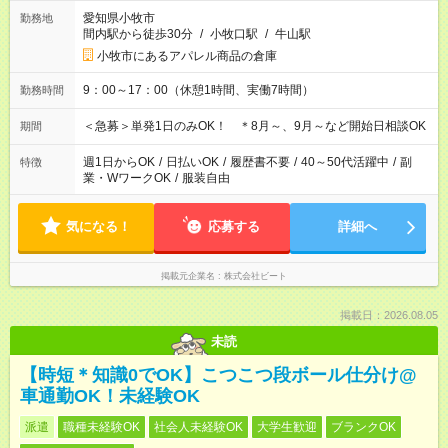
愛知県小牧市
勤務地
間内駅から徒歩30分
/
小牧口駅
/
牛山駅
小牧市にあるアパレル商品の倉庫
9：00～17：00（休憩1時間、実働7時間）
勤務時間
＜急募＞単発1日のみOK！ ＊8月～、9月～など開始日相談OK
期間
週1日からOK
/
日払いOK
/
履歴書不要
/
40～50代活躍中
/
副
特徴
業・WワークOK
/
服装自由
気になる！
応募する
詳細へ
掲載元企業名
株式会社ビート
掲載日：2026.08.05
未読
【時短＊知識0でOK】こつこつ段ボール仕分け@
車通勤OK！未経験OK
派遣
職種未経験OK
社会人未経験OK
大学生歓迎
ブランクOK