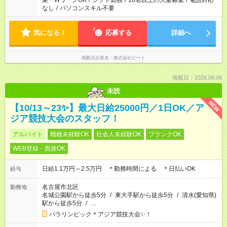
業・WワークOK
/
シフト勤務
/
10名以上の大量募集
/
電話対応
なし
/
パソコンスキル不要
気になる！
応募する
詳細へ
掲載元企業名
株式会社ビート
掲載日：2026.08.06
未読
NEW
【10/13～23✨】最大日給25000円／1日OK／ア
ジア競技大会のスタッフ！
アルバイト
職種未経験OK
社会人未経験OK
ブランクOK
WEB登録・面接OK
日給1.1万円～2.5万円 ＊勤務時間による ＊日払いOK
給与
名古屋市北区
勤務地
名城公園駅から徒歩5分
/
東大手駅から徒歩5分
/
清水(愛知県)
駅から徒歩5分
/
…
パラリンピック＊アジア競技大会✨！