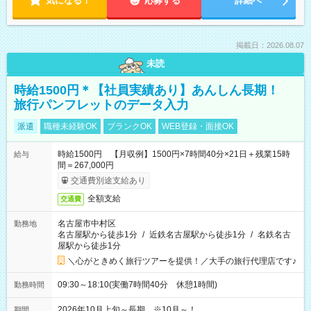
気になる！
応募する
詳細へ
掲載日：2026.08.07
未読
時給1500円＊【社員実績あり】あんしん長期！
旅行パンフレットのデータ入力
派遣
職種未経験OK
ブランクOK
WEB登録・面接OK
時給1500円 【月収例】1500円×7時間40分×21日＋残業15時
給与
間＝267,000円
交通費別途支給あり
全額支給
交通費
名古屋市中村区
勤務地
名古屋駅から徒歩1分
/
近鉄名古屋駅から徒歩1分
/
名鉄名古
屋駅から徒歩1分
＼心がときめく旅行ツアーを提供！／大手の旅行代理店です♪
09:30～18:10(実働7時間40分 休憩1時間)
勤務時間
2026年10月上旬～長期 ※10月～！
期間