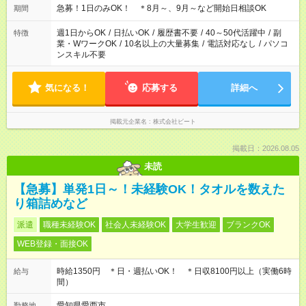
急募！1日のみOK！ ＊8月～、9月～など開始日相談OK
期間
週1日からOK
/
日払いOK
/
履歴書不要
/
40～50代活躍中
/
副
特徴
業・WワークOK
/
10名以上の大量募集
/
電話対応なし
/
パソコ
ンスキル不要
気になる！
応募する
詳細へ
掲載元企業名
株式会社ビート
掲載日：2026.08.05
未読
【急募】単発1日～！未経験OK！タオルを数えた
り箱詰めなど
派遣
職種未経験OK
社会人未経験OK
大学生歓迎
ブランクOK
WEB登録・面接OK
時給1350円 ＊日・週払いOK！ ＊日収8100円以上（実働6時
給与
間）
愛知県愛西市
勤務地