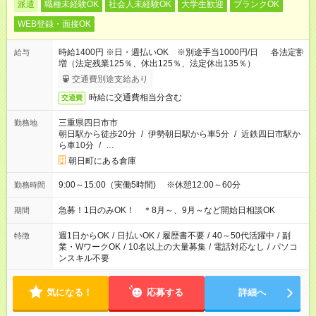
派遣
職種未経験OK
社会人未経験OK
大学生歓迎
ブランクOK
WEB登録・面接OK
時給1400円 ※日・週払いOK ※別途手当1000円/日 各法定割
給与
増（法定残業125％、休出125％、法定休出135％）
交通費別途支給あり
時給に交通費相当分含む
交通費
三重県四日市市
勤務地
朝日駅から徒歩20分
/
伊勢朝日駅から車5分
/
近鉄四日市駅か
ら車10分
/
…
朝日町にある倉庫
9:00～15:00（実働5時間) ※休憩12:00～60分
勤務時間
急募！1日のみOK！ ＊8月～、9月～など開始日相談OK
期間
週1日からOK
/
日払いOK
/
履歴書不要
/
40～50代活躍中
/
副
特徴
業・WワークOK
/
10名以上の大量募集
/
電話対応なし
/
パソコ
ンスキル不要
気になる！
応募する
詳細へ