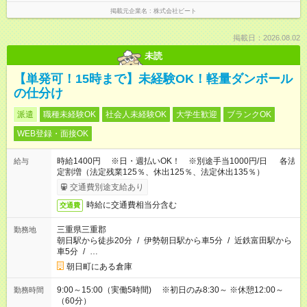
掲載元企業名
株式会社ビート
掲載日：2026.08.02
未読
【単発可！15時まで】未経験OK！軽量ダンボール
の仕分け
派遣
職種未経験OK
社会人未経験OK
大学生歓迎
ブランクOK
WEB登録・面接OK
時給1400円 ※日・週払いOK！ ※別途手当1000円/日 各法
給与
定割増（法定残業125％、休出125％、法定休出135％）
交通費別途支給あり
時給に交通費相当分含む
交通費
三重県三重郡
勤務地
朝日駅から徒歩20分
/
伊勢朝日駅から車5分
/
近鉄富田駅から
車5分
/
…
朝日町にある倉庫
9:00～15:00（実働5時間) ※初日のみ8:30～ ※休憩12:00～
勤務時間
（60分）