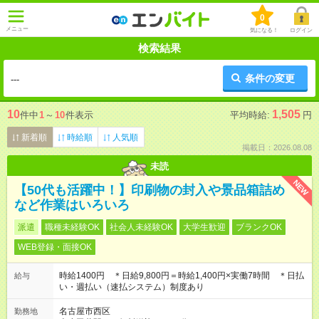
0
メニュー
気になる！
ログイン
検索結果
条件の変更
---
10
1,505
件中
1
～
10
件表示
平均時給:
円
新着順
時給順
人気順
掲載日：2026.08.08
未読
NEW
【50代も活躍中！】印刷物の封入や景品箱詰め
など作業はいろいろ
派遣
職種未経験OK
社会人未経験OK
大学生歓迎
ブランクOK
WEB登録・面接OK
時給1400円 ＊日給9,800円＝時給1,400円×実働7時間 ＊日払
給与
い・週払い（速払システム）制度あり
名古屋市西区
勤務地