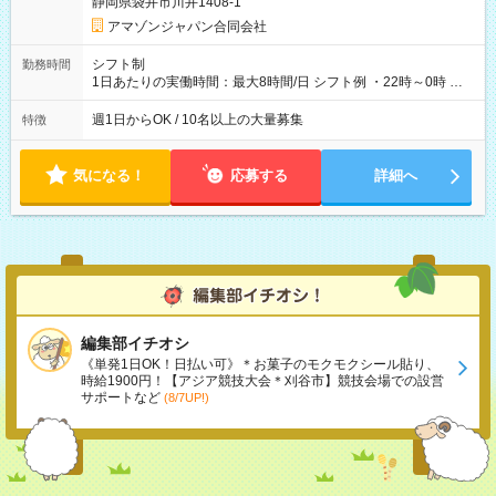
静岡県袋井市川井1408-1
アマゾンジャパン合同会社
シフト制
勤務時間
1日あたりの実働時間：最大8時間/日 シフト例 ・22時～0時 入
社後、就業可能シフトをご確認の上、申請してください。
週1日からOK / 10名以上の大量募集
特徴
気になる！
応募する
詳細へ
編集部イチオシ
《単発1日OK！日払い可》＊お菓子のモクモクシール貼り、
時給1900円！【アジア競技大会＊刈谷市】競技会場での設営
サポートなど
(8/7UP!)