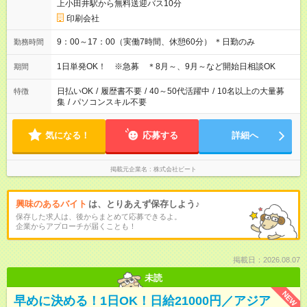
上小田井駅から無料送迎バス10分
印刷会社
9：00～17：00（実働7時間、休憩60分） ＊日勤のみ
勤務時間
1日単発OK！ ※急募 ＊8月～、9月～など開始日相談OK
期間
日払いOK
/
履歴書不要
/
40～50代活躍中
/
10名以上の大量募
特徴
集
/
パソコンスキル不要
気になる！
応募する
詳細へ
掲載元企業名
株式会社ビート
興味のあるバイト
は、とりあえず保存しよう♪
保存した求人は、後からまとめて応募できるよ。
企業からアプローチが届くことも！
掲載日：2026.08.07
未読
NEW
早めに決める！1日OK！日給21000円／アジア