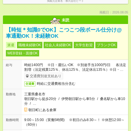
掲載元企業名
株式会社ビート
掲載日：2026.08.05
未読
【時短＊知識0でOK】こつこつ段ボール仕分け@
車通勤OK！未経験OK
派遣
職種未経験OK
社会人未経験OK
大学生歓迎
ブランクOK
WEB登録・面接OK
時給1400円 ※日・週払いOK ※別途手当1000円/日 各法定
給与
割増（法定残業125％、休出125％、法定休出135％）※日・週
払いOK
交通費別途支給あり
時給に交通費相当分含む
交通費
三重県桑名市
勤務地
朝日駅から徒歩20分
/
伊勢朝日駅から車5分
/
桑名駅から車10
分
/
…
朝日町にある倉庫
9:00～15:00（実働5時間) ※初日のみ8:30～！ ※休憩12:00～
勤務時間
（60分）