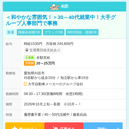
未読
＜和やかな雰囲気！＞30～40代就業中！大手グ
ループ人事部門で事務
派遣
職種未経験OK
ブランクOK
WEB登録・面接OK
時給1530円 月収例 244,800円
給与
交通費別途支給あり
全額支給
交通費
20～25万円
月収例
愛知県刈谷市
勤務地
刈谷駅から徒歩10分
/
知立駅から車10分
大手自動車メーカーのグループ会社
08:30～17:30(実働8時間 休憩1時間)
勤務時間
2026年10月上旬～長期 ※10月～！
期間
履歴書不要
/
40～50代活躍中
/
服装自由
特徴