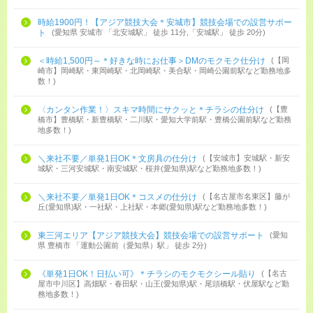
時給1900円！【アジア競技大会＊安城市】競技会場での設営サポー
ト
愛知県 安城市 「北安城駅」 徒歩 11分,「安城駅」 徒歩 20分
＜時給1,500円～＊好きな時にお仕事＞DMのモクモク仕分け
【岡
崎市】岡崎駅・東岡崎駅・北岡崎駅・美合駅・岡崎公園前駅など勤務地多
数！
〈カンタン作業！〉スキマ時間にサクッと＊チラシの仕分け
【豊
橋市】豊橋駅・新豊橋駅・二川駅・愛知大学前駅・豊橋公園前駅など勤務
地多数！
＼来社不要／単発1日OK＊文房具の仕分け
【安城市】安城駅・新安
城駅・三河安城駅・南安城駅・桜井(愛知県)駅など勤務地多数！
＼来社不要／単発1日OK＊コスメの仕分け
【名古屋市名東区】藤が
丘(愛知県)駅・一社駅・上社駅・本郷(愛知県)駅など勤務地多数！
東三河エリア【アジア競技大会】競技会場での設営サポート
愛知
県 豊橋市 「運動公園前（愛知県）駅」 徒歩 2分
《単発1日OK！日払い可》＊チラシのモクモクシール貼り
【名古
屋市中川区】高畑駅・春田駅・山王(愛知県)駅・尾頭橋駅・伏屋駅など勤
務地多数！