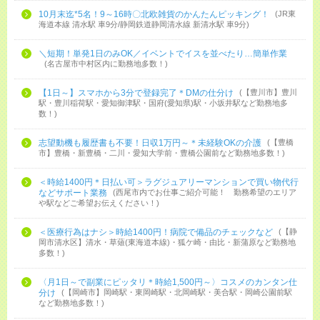
10月末迄*5名！9～16時〇北欧雑貨のかんたんピッキング！
JR東
海道本線 清水駅 車9分/静岡鉄道静岡清水線 新清水駅 車9分
＼短期！単発1日のみOK／イベントでイスを並べたり…簡単作業
名古屋市中村区内に勤務地多数！
【1日～】スマホから3分で登録完了＊DMの仕分け
【豊川市】豊川
駅・豊川稲荷駅・愛知御津駅・国府(愛知県)駅・小坂井駅など勤務地多
数！
志望動機も履歴書も不要！日収1万円～＊未経験OKの介護
【豊橋
市】豊橋・新豊橋・二川・愛知大学前・豊橋公園前など勤務地多数！
＜時給1400円＊日払い可＞ラグジュアリーマンションで買い物代行
などサポート業務
西尾市内でお仕事ご紹介可能！ 勤務希望のエリア
や駅などご希望お伝えください！
＜医療行為はナシ＞時給1400円！病院で備品のチェックなど
【静
岡市清水区】清水・草薙(東海道本線)・狐ケ崎・由比・新蒲原など勤務地
多数！
〈月1日～で副業にピッタリ＊時給1,500円～〉コスメのカンタン仕
分け
【岡崎市】岡崎駅・東岡崎駅・北岡崎駅・美合駅・岡崎公園前駅
など勤務地多数！