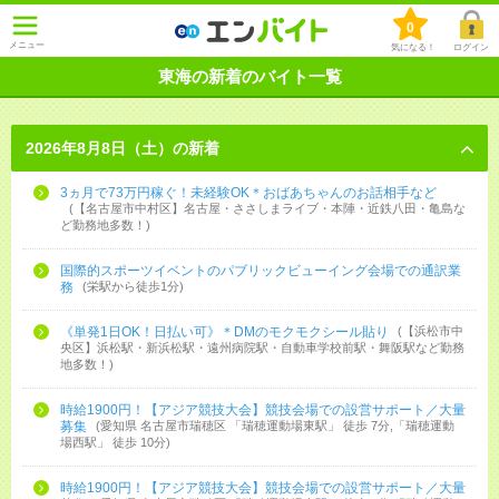
0
メニュー
気になる！
ログイン
東海の新着のバイト一覧
2026年8月8日（土）の新着
3ヵ月で73万円稼ぐ！未経験OK＊おばあちゃんのお話相手など
【名古屋市中村区】名古屋・ささしまライブ・本陣・近鉄八田・亀島な
ど勤務地多数！
国際的スポーツイベントのパブリックビューイング会場での通訳業
務
栄駅から徒歩1分
《単発1日OK！日払い可》＊DMのモクモクシール貼り
【浜松市中
央区】浜松駅・新浜松駅・遠州病院駅・自動車学校前駅・舞阪駅など勤務
地多数！
時給1900円！【アジア競技大会】競技会場での設営サポート／大量
募集
愛知県 名古屋市瑞穂区 「瑞穂運動場東駅」 徒歩 7分,「瑞穂運動
場西駅」 徒歩 10分
時給1900円！【アジア競技大会】競技会場での設営サポート／大量