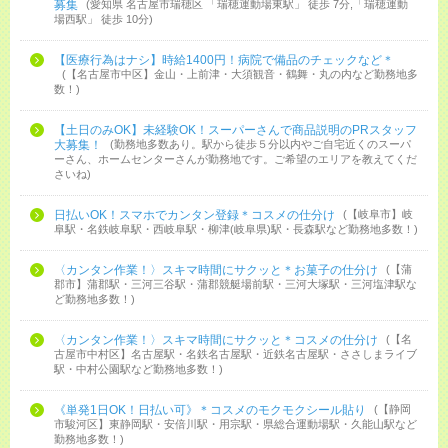
募集
愛知県 名古屋市瑞穂区 「瑞穂運動場東駅」 徒歩 7分,「瑞穂運動
場西駅」 徒歩 10分
【医療行為はナシ】時給1400円！病院で備品のチェックなど＊
【名古屋市中区】金山・上前津・大須観音・鶴舞・丸の内など勤務地多
数！
【土日のみOK】未経験OK！スーパーさんで商品説明のPRスタッフ
大募集！
勤務地多数あり。駅から徒歩５分以内やご自宅近くのスーパ
ーさん、ホームセンターさんが勤務地です。ご希望のエリアを教えてくだ
さいね
日払いOK！スマホでカンタン登録＊コスメの仕分け
【岐阜市】岐
阜駅・名鉄岐阜駅・西岐阜駅・柳津(岐阜県)駅・長森駅など勤務地多数！
〈カンタン作業！〉スキマ時間にサクッと＊お菓子の仕分け
【蒲
郡市】蒲郡駅・三河三谷駅・蒲郡競艇場前駅・三河大塚駅・三河塩津駅な
ど勤務地多数！
〈カンタン作業！〉スキマ時間にサクッと＊コスメの仕分け
【名
古屋市中村区】名古屋駅・名鉄名古屋駅・近鉄名古屋駅・ささしまライブ
駅・中村公園駅など勤務地多数！
《単発1日OK！日払い可》＊コスメのモクモクシール貼り
【静岡
市駿河区】東静岡駅・安倍川駅・用宗駅・県総合運動場駅・久能山駅など
勤務地多数！