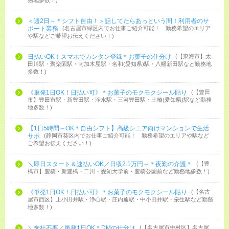
務地多数！
＜週2日～＊シフト自由！＞話してたらあっという間！利用者のサ
ポート業務
名古屋市緑区内でお仕事ご紹介可能！ 勤務希望のエリア
や駅などご希望お伝えください！
日払いOK！スマホでカンタン登録＊お菓子の仕分け
【東海市】太
田川駅・聚楽園駅・南加木屋駅・名和(愛知県)駅・八幡新田駅など勤務地
多数！
《単発1日OK！日払い可》＊お菓子のモクモクシール貼り
【豊田
市】豊田市駅・新豊田駅・浄水駅・三河豊田駅・土橋(愛知県)駅など勤務
地多数！
【1日5時間～OK＊自由シフト】高級シニア向けマンションで生活
サポ
静岡市葵区内でお仕事ご紹介可能！ 勤務希望のエリアや駅など
ご希望お伝えください！
＼即日スタート＆速払いOK／日収2.1万円～＊夜勤の介護＊
【豊
橋市】豊橋・新豊橋・二川・愛知大学前・豊橋公園前など勤務地多数！
《単発1日OK！日払い可》＊お菓子のモクモクシール貼り
【名古
屋市西区】上小田井駅・浄心駅・庄内通駅・中小田井駅・栄生駅など勤務
地多数！
＼来社不要／単発1日OK＊DMの仕分け
【名古屋市中村区】名古屋