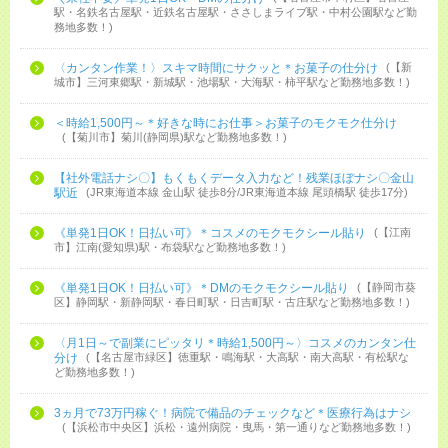
駅・名鉄名古屋駅・近鉄名古屋駅・ささしまライブ駅・中村公園駅など勤
務地多数！
〈カンタン作業！〉スキマ時間にサクッと＊お菓子の仕分け
【新
城市】三河東郷駅・新城駅・池場駅・大海駅・柿平駅など勤務地多数！
＜時給1,500円～＊好きな時にお仕事＞お菓子のモクモク仕分け
【菊川市】菊川(静岡県)駅など勤務地多数！
【社外電話ナシ〇】もくもくデータ入力など！残業ほぼナシ〇金山
駅近
JR東海道本線 金山駅 徒歩8分/JR東海道本線 尾頭橋駅 徒歩17分
《単発1日OK！日払い可》＊コスメのモクモクシール貼り
【江南
市】江南(愛知県)駅・布袋駅など勤務地多数！
《単発1日OK！日払い可》＊DMのモクモクシール貼り
【静岡市葵
区】静岡駅・新静岡駅・春日町駅・日吉町駅・古庄駅など勤務地多数！
〈月1日～で副業にピッタリ＊時給1,500円～〉コスメのカンタン仕
分け
【名古屋市緑区】徳重駅・鳴海駅・大高駅・南大高駅・有松駅な
ど勤務地多数！
3ヵ月で73万円稼ぐ！病院で備品のチェックなど＊医療行為はナシ
【浜松市中央区】浜松・遠州病院・曳馬・第一通りなど勤務地多数！