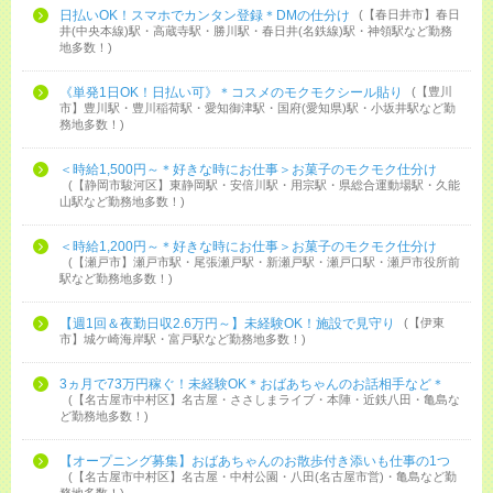
日払いOK！スマホでカンタン登録＊DMの仕分け
【春日井市】春日
井(中央本線)駅・高蔵寺駅・勝川駅・春日井(名鉄線)駅・神領駅など勤務
地多数！
《単発1日OK！日払い可》＊コスメのモクモクシール貼り
【豊川
市】豊川駅・豊川稲荷駅・愛知御津駅・国府(愛知県)駅・小坂井駅など勤
務地多数！
＜時給1,500円～＊好きな時にお仕事＞お菓子のモクモク仕分け
【静岡市駿河区】東静岡駅・安倍川駅・用宗駅・県総合運動場駅・久能
山駅など勤務地多数！
＜時給1,200円～＊好きな時にお仕事＞お菓子のモクモク仕分け
【瀬戸市】瀬戸市駅・尾張瀬戸駅・新瀬戸駅・瀬戸口駅・瀬戸市役所前
駅など勤務地多数！
【週1回＆夜勤日収2.6万円～】未経験OK！施設で見守り
【伊東
市】城ケ崎海岸駅・富戸駅など勤務地多数！
3ヵ月で73万円稼ぐ！未経験OK＊おばあちゃんのお話相手など＊
【名古屋市中村区】名古屋・ささしまライブ・本陣・近鉄八田・亀島な
ど勤務地多数！
【オープニング募集】おばあちゃんのお散歩付き添いも仕事の1つ
【名古屋市中村区】名古屋・中村公園・八田(名古屋市営)・亀島など勤