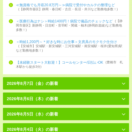
≪無資格でも月収20.8万円～≫病院で受付やカルテの整理など
【静岡市葵区】静岡・春日町・古庄・長沼・井川など勤務地多数！
＜医療行為はナシ＞時給1400円！病院で備品のチェックなど
【静
岡市葵区】新静岡・日吉町・音羽町・閑蔵・柚木(静岡鉄道線)など勤務地
多数！
＜時給1,200円～＊好きな時にお仕事＞文房具のモクモク仕分け
【安城市】安城駅・新安城駅・三河安城駅・南安城駅・桜井(愛知県)駅
など勤務地多数！
【未経験スタート大歓迎！】コールセンター/日払いOK
豊橋市 札
木駅から徒歩3分
2026年8月7日（金）の新着
2026年8月6日（木）の新着
2026年8月5日（水）の新着
2026年8月4日（火）の新着