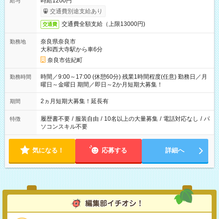
時給1200円
給与
交通費別途支給あり
交通費全額支給（上限13000円)
交通費
奈良県奈良市
勤務地
大和西大寺駅から車6分
奈良市佐紀町
時間／9:00～17:00 (休憩60分) 残業1時間程度(任意) 勤務日／月
勤務時間
曜日～金曜日 期間／即日～2か月短期大募集！
2ヵ月短期大募集！延長有
期間
履歴書不要
/
服装自由
/
10名以上の大量募集
/
電話対応なし
/
パ
特徴
ソコンスキル不要
気になる！
応募する
詳細へ