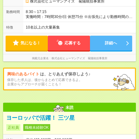
株式会社ヒューマンアイズ 菊陽統括事業所
8:30～17:15
勤務時間
実働時間：7時間30分/日 休憩75分 ※出張先により勤務時間の変
更があります 時間外労働：月あたり25時間程度あり
10名以上の大量募集
特徴
気になる！
応募する
詳細へ
掲載元企業名
株式会社ヒューマンアイズ 菊陽統括事業所
興味のあるバイト
は、とりあえず保存しよう♪
保存した求人は、後からまとめて応募できるよ。
企業からアプローチが届くことも！
未読
ヨーロッパで活躍！ 三ツ星
正社員
職種未経験OK