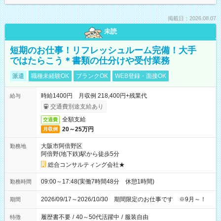
掲載日：2026.08.07
未読
短期のお仕事！リフレッシュルーム完備！大手
ではたらこう＊書類の仕分けや受付業務
派遣
職種未経験OK
ブランクOK
WEB登録・面接OK
時給1400円 月収例 218,400円+残業代
給与
交通費別途支給あり
全額支給
交通費
20～25万円
月収例
大阪市阿倍野区
勤務地
阿倍野(地下鉄)駅から徒歩5分
総合コンサルティング会社★
09:00～17:48(実働7時間48分 休憩1時間)
勤務時間
2026/09/17～2026/10/30 期間限定のお仕事です ※9月～！
期間
履歴書不要
/
40～50代活躍中
/
服装自由
特徴