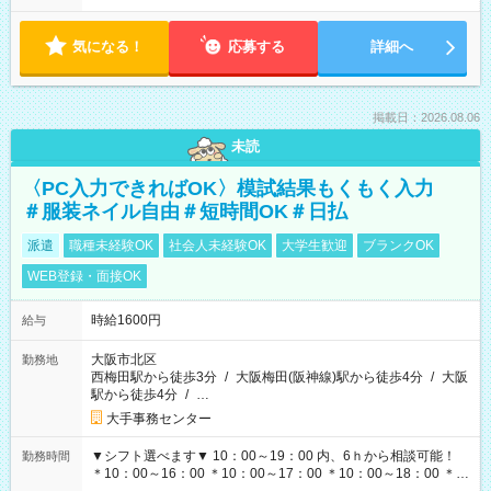
気になる！
応募する
詳細へ
掲載日：2026.08.06
未読
〈PC入力できればOK〉模試結果もくもく入力
＃服装ネイル自由＃短時間OK＃日払
派遣
職種未経験OK
社会人未経験OK
大学生歓迎
ブランクOK
WEB登録・面接OK
時給1600円
給与
大阪市北区
勤務地
西梅田駅から徒歩3分
/
大阪梅田(阪神線)駅から徒歩4分
/
大阪
駅から徒歩4分
/
…
大手事務センター
▼シフト選べます▼ 10：00～19：00 内、6ｈから相談可能！
勤務時間
＊10：00～16：00 ＊10：00～17：00 ＊10：00～18：00 ＊