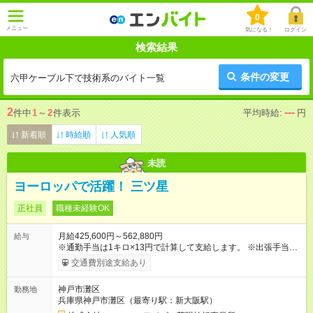
0
メニュー
気になる！
ログイン
検索結果
条件の変更
六甲ケーブル下で技術系のバイト一覧
2
---
件中
1
～
2
件表示
平均時給:
円
新着順
時給順
人気順
未読
ヨーロッパで活躍！ 三ツ星
正社員
職種未経験OK
月給425,600円～562,880円
給与
※通勤手当は1キロ×13円で計算して支給します。 ※出張手当
海外・為替により変動(10，000円～15，000円)、国内(4，000
交通費別途支給あり
円) ※出張にかかる費用(パスポート取得更新費、3つ星ホテル宿
泊費、現地タクシー費など)は会社負担です。 【試用期間】試用
神戸市灘区
勤務地
期間あり 試用期間の長さ：3ヶ月 雇用形態、給与は本採用時と
兵庫県神戸市灘区（最寄り駅：新大阪駅）
同じです。