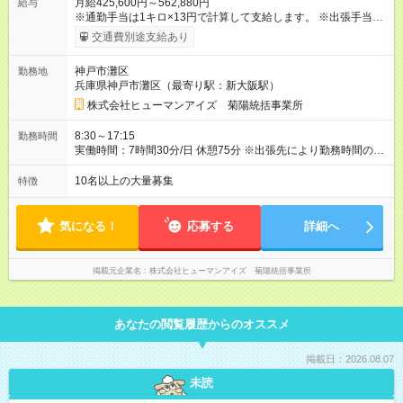
月給425,600円～562,880円
給与
※通勤手当は1キロ×13円で計算して支給します。 ※出張手当
海外・為替により変動(10，000円～15，000円)、国内(4，000
交通費別途支給あり
円) ※出張にかかる費用(パスポート取得更新費、3つ星ホテル宿
泊費、現地タクシー費など)は会社負担です。 【試用期間】試用
神戸市灘区
勤務地
期間あり 試用期間の長さ：3ヶ月 雇用形態、給与は本採用時と
兵庫県神戸市灘区（最寄り駅：新大阪駅）
同じです。
株式会社ヒューマンアイズ 菊陽統括事業所
8:30～17:15
勤務時間
実働時間：7時間30分/日 休憩75分 ※出張先により勤務時間の変
更があります 時間外労働：月あたり25時間程度あり
10名以上の大量募集
特徴
気になる！
応募する
詳細へ
掲載元企業名
株式会社ヒューマンアイズ 菊陽統括事業所
あなたの閲覧履歴からのオススメ
掲載日：2026.08.07
未読