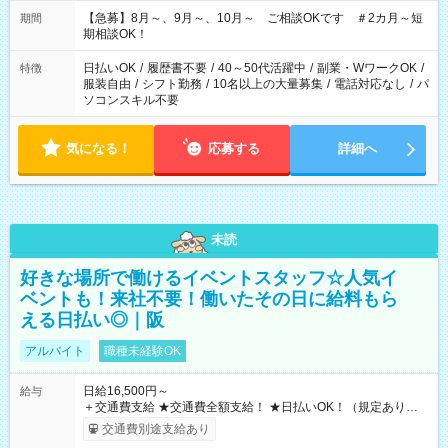
11：00～19：00 ＊12：00～19：00 ＊13：00～19：00
【急募】8月～、9月～、10月～ ご相談OKです ＃2カ月～短
期間
期相談OK！
日払いOK
/
履歴書不要
/
40～50代活躍中
/
副業・WワークOK
/
特徴
服装自由
/
シフト勤務
/
10名以上の大量募集
/
電話対応なし
/
パ
ソコンスキル不要
気になる！
応募する
詳細へ
未読
好きな場所で働けるイベントスタッフ☆人気イ
ベントも！来社不要！働いたその日に給料もら
える日払い◎｜阪
アルバイト
職種未経験OK
日給16,500円～
給与
＋交通費支給 ★交通費全額支給！ ★日払いOK！（規定あり） ┗
働いたその日に現金GET♪ お仕事後はコンビニATMから 日払
交通費別途支給あり
い分を引き落とせます！ 【試用期間】試用期間なし