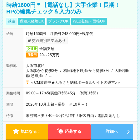
時給1600円＊【電話なし】大手企業！長期！
HPの編集チェック＆入力のみ
派遣
職種未経験OK
ブランクOK
WEB登録・面接OK
時給1600円 月収例 248,000円+残業代
給与
交通費別途支給あり
全額支給
交通費
20～25万円
月収例
大阪市北区
勤務地
大阪駅から徒歩2分
/
梅田(地下鉄)駅から徒歩3分
/
大阪梅田
(阪急線)駅
/
…
＜CM放送中★ふるさと納税ポータルサイトの運営♪＞
09:00～17:45(実働7時間45分 休憩1時間)
勤務時間
2026年10月上旬～長期 ※10月～！
期間
履歴書不要
/
40～50代活躍中
/
服装自由
/
電話対応なし
特徴
気になる！
応募する
詳細へ