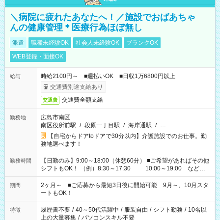
＼病院に疲れたあなたへ！／施設でおばあちゃ
んの健康管理＊医療行為ほぼ無し
派遣
職種未経験OK
社会人未経験OK
ブランクOK
WEB登録・面接OK
時給2100円～ ■週払いOK ■日収1万6800円以上
給与
交通費別途支給あり
交通費全額支給
交通費
広島市南区
勤務地
南区役所前駅
/
段原一丁目駅
/
海岸通駅
/
…
【自宅からドアtoドアで30分以内】介護施設でのお仕事。勤
務地選べます！
【日勤のみ】9:00～18:00（休憩60分） ■ご希望があればその他
勤務時間
シフトもOK！ （例）8:30～17:30 10:00～19:00 など
「家族とお休みを合わせたい」 「できれば残業はしたくない」
など、あなたのご希望に沿ったお仕事をご紹介します！ ※Wワ
2ヶ月～ ■ご応募から最短3日後に開始可能 9月～、10月スタ
期間
ーク希望の方へ 今ご覧のお仕事で希望する勤務時間と、もう1つ
ートもOK！
のお仕事の勤務時間。 合計で週40時間を超える場合は応募でき
ません
履歴書不要
/
40～50代活躍中
/
服装自由
/
シフト勤務
/
10名以
特徴
上の大量募集
/
パソコンスキル不要