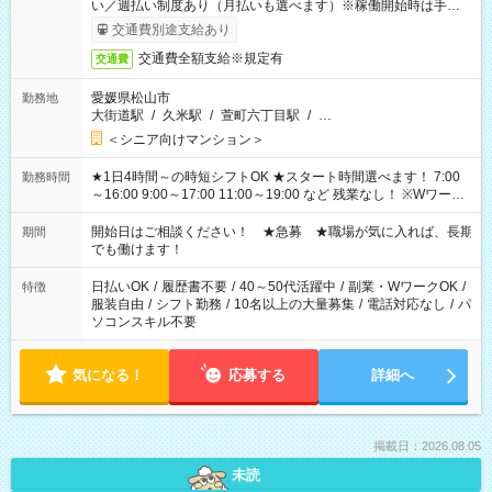
い／週払い制度あり（月払いも選べます）※稼働開始時は手続き
完了次第のお支払いとなります。
交通費別途支給あり
交通費全額支給※規定有
交通費
愛媛県松山市
勤務地
大街道駅
/
久米駅
/
萱町六丁目駅
/
…
＜シニア向けマンション＞
★1日4時間～の時短シフトOK ★スタート時間選べます！ 7:00
勤務時間
～16:00 9:00～17:00 11:00～19:00 など 残業なし！ ※Wワーク
の場合、他のお仕事と合わせ週40時間超の就業はご案内できま
せん ※法令に基づき、週20時間以上勤務は社会保険への加入対
開始日はご相談ください！ ★急募 ★職場が気に入れば、長期
期間
象となります ※労働者派遣法（日雇い派遣の原則禁止）によ
でも働けます！
り、短時間・短期間の就業はご案内が難しい場合があります
日払いOK
/
履歴書不要
/
40～50代活躍中
/
副業・WワークOK
/
特徴
服装自由
/
シフト勤務
/
10名以上の大量募集
/
電話対応なし
/
パ
ソコンスキル不要
気になる！
応募する
詳細へ
掲載日：2026.08.05
未読