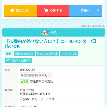
気になる！
応募する
詳細へ
掲載日：2026.08.05
未読
【扶養内が外せない方に＊】コールセンター/日
払いOK
派遣
職種未経験OK
社会人未経験OK
ブランクOK
WEB登録・面接OK
時給1270円
給与
交通費別途支給あり
交通費規定内支給
交通費
広島市中区
勤務地
紙屋町東駅から徒歩1分
接客・旅行・サービス系