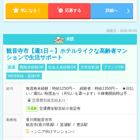
気になる！
応募する
詳細へ
掲載日：2026.08.09
未読
観音寺市【週1日～】ホテルライクな高齢者マン
ションで生活サポート
派遣
職種未経験OK
社会人未経験OK
大学生歓迎
ブランクOK
WEB登録・面接OK
無資格未経験：時給1250円～ 経験者：時給1350円～ ★日払
給与
い／週払い制度あり（月払いも選べます）※稼働開始時は手続き
完了次第のお支払いとなります。
交通費別途支給あり
交通費全額支給※規定有
交通費
香川県観音寺市
勤務地
観音寺(香川県)駅
/
箕浦駅
/
豊浜駅
＜シニア向けマンション＞