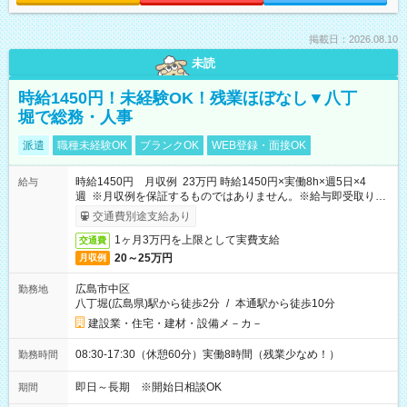
掲載日：2026.08.10
未読
時給1450円！未経験OK！残業ほぼなし▼八丁
堀で総務・人事
派遣
職種未経験OK
ブランクOK
WEB登録・面接OK
時給1450円 月収例 23万円 時給1450円×実働8h×週5日×4
給与
週 ※月収例を保証するものではありません。※給与即受取りサ
ービス利用可（利用条件有）
交通費別途支給あり
1ヶ月3万円を上限として実費支給
交通費
20～25万円
月収例
広島市中区
勤務地
八丁堀(広島県)駅から徒歩2分
/
本通駅から徒歩10分
建設業・住宅・建材・設備メ－カ－
08:30-17:30（休憩60分）実働8時間（残業少なめ！）
勤務時間
即日～長期 ※開始日相談OK
期間