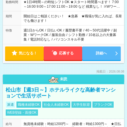
★1日4時間～の時短シフトOK ★スタート時間選べます！ 7:00
勤務時間
～16:00 9:00～17:00 11:00～19:00 など 残業なし！ ※Wワーク
の場合、他のお仕事と合わせ週40時間超の就業はご案内できま
せん ※法令に基づき、週20時間以上勤務は社会保険への加入対
開始日はご相談ください！ ★急募 ★職場が気に入れば、長期
期間
象となります ※労働者派遣法（日雇い派遣の原則禁止）によ
でも働けます！
り、短時間・短期間の就業はご案内が難しい場合があります
週1日からOK
/
日払いOK
/
履歴書不要
/
40～50代活躍中
/
副
特徴
業・WワークOK
/
服装自由
/
シフト勤務
/
10名以上の大量募
集
/
電話対応なし
/
パソコンスキル不要
気になる！
応募する
詳細へ
掲載日：2026.08.08
未読
松山市【週3日～】ホテルライクな高齢者マンシ
ョンで生活サポート
派遣
職種未経験OK
社会人未経験OK
大学生歓迎
ブランクOK
WEB登録・面接OK
無資格未経験：時給1200円～ 経験者：時給1300円～ ★日払
給与