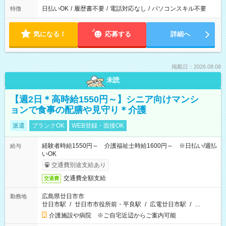
日払いOK
/
履歴書不要
/
電話対応なし
/
パソコンスキル不要
特徴
気になる！
応募する
詳細へ
掲載日：2026.08.08
未読
【週2日＊高時給1550円～】シニア向けマンシ
ョンで食事の配膳や見守り＊介護
派遣
ブランクOK
WEB登録・面接OK
経験者時給1550円～ 介護福祉士時給1600円～ ※日払い/週払
給与
いOK
交通費別途支給あり
交通費全額支給
交通費
広島県廿日市市
勤務地
廿日市駅
/
廿日市市役所前・平良駅
/
広電廿日市駅
/
…
介護施設や病院 ※ご自宅近辺からご案内可能