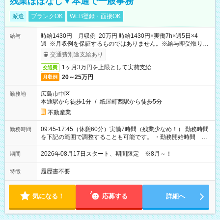
残業ほぼなし▼本通で一般事務
派遣
ブランクOK
WEB登録・面接OK
時給1430円 月収例 20万円 時給1430円×実働7h×週5日×4
給与
週 ※月収例を保証するものではありません。※給与即受取りサ
ービス利用可（利用条件有）
交通費別途支給あり
1ヶ月3万円を上限として実費支給
交通費
20～25万円
月収例
広島市中区
勤務地
本通駅から徒歩1分
/
紙屋町西駅から徒歩5分
不動産業
09:45-17:45（休憩60分）実働7時間（残業少なめ！） 勤務時間
勤務時間
を下記の範囲で調整することも可能です。 ・勤務開始時間
09:45～12:30 ・勤務終了時間 15:45～18:30 ・実働 05:00～
07:45
2026年08月17日スタート、期間限定 ※8月～！
期間
履歴書不要
特徴
気になる！
応募する
詳細へ