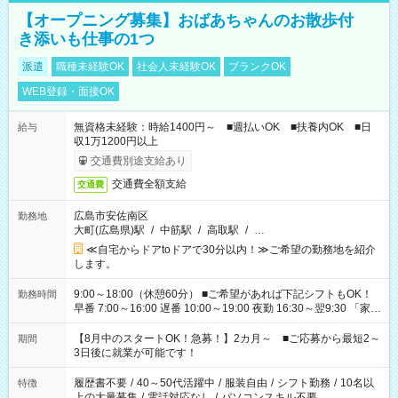
【オープニング募集】おばあちゃんのお散歩付
き添いも仕事の1つ
派遣
職種未経験OK
社会人未経験OK
ブランクOK
WEB登録・面接OK
無資格未経験：時給1400円～ ■週払いOK ■扶養内OK ■日
給与
収1万1200円以上
交通費別途支給あり
交通費全額支給
交通費
広島市安佐南区
勤務地
大町(広島県)駅
/
中筋駅
/
高取駅
/
…
≪自宅からドアtoドアで30分以内！≫ご希望の勤務地を紹介
します。
9:00～18:00（休憩60分） ■ご希望があれば下記シフトもOK！
勤務時間
早番 7:00～16:00 遅番 10:00～19:00 夜勤 16:30～翌9:30 「家族
と休みを合わせたい」 「余裕を持って夕飯の準備がしたい」
「できれば残業はしたくない」 など、ご希望を教えてください
【8月中のスタートOK！急募！】2カ月～ ■ご応募から最短2～
期間
ね。 ※Wワーク希望の方へ 今ご覧のお仕事で希望する勤務時間
3日後に就業が可能です！
と、もう1つのお仕事の勤務時間。 合計で週40時間を超える場
合は応募できません。
履歴書不要
/
40～50代活躍中
/
服装自由
/
シフト勤務
/
10名以
特徴
上の大量募集
/
電話対応なし
/
パソコンスキル不要