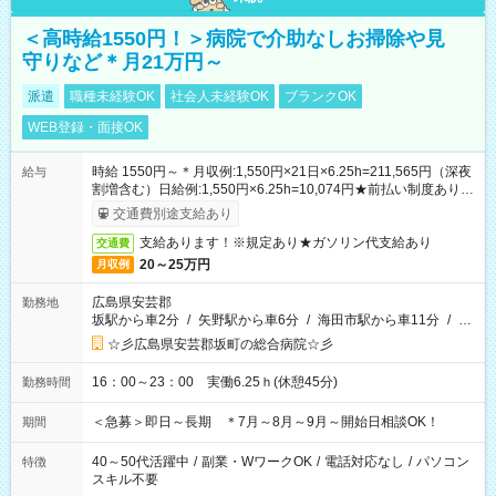
＜高時給1550円！＞病院で介助なしお掃除や見
守りなど＊月21万円～
派遣
職種未経験OK
社会人未経験OK
ブランクOK
WEB登録・面接OK
時給 1550円～＊月収例:1,550円×21日×6.25h=211,565円（深夜
給与
割増含む）日給例:1,550円×6.25h=10,074円★前払い制度あり
（会社規定内）
交通費別途支給あり
支給あります！※規定あり★ガソリン代支給あり
交通費
20～25万円
月収例
広島県安芸郡
勤務地
坂駅から車2分
/
矢野駅から車6分
/
海田市駅から車11分
/
…
☆彡広島県安芸郡坂町の総合病院☆彡
16：00～23：00 実働6.25ｈ(休憩45分)
勤務時間
＜急募＞即日～長期 ＊7月～8月～9月～開始日相談OK！
期間
40～50代活躍中
/
副業・WワークOK
/
電話対応なし
/
パソコン
特徴
スキル不要