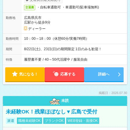
・自転車通勤可 ・車通勤可(駐車場無料)
交通費
広島県呉市
勤務地
広駅から徒歩9分
ディーラー
10：00～18：00（休憩60分/実働7時間）
勤務時間
8/22日(土)、23日(日)の期間限定 1日のみも歓迎！
期間
履歴書不要
/
40～50代活躍中
/
服装自由
特徴
気になる！
応募する
詳細へ
掲載日：2026.07.30
未読
未経験OK！残業ほぼなし▼広島で受付
派遣
職種未経験OK
ブランクOK
WEB登録・面接OK