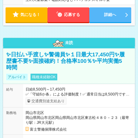
気になる！
応募する
詳細へ
未読
✨日払い手渡し✨警備員✨１日最大17,450円✨履
歴書不要✨面接確約！合格率100％✨平均実働5
時間
アルバイト
職種未経験OK
日給8,500円～17,450円
給与
✅「守組6か条」による評価制度！✅ 通常日当は8,500円ですが
上記評価制度により「S級隊員」と認定されれば10,000円の日当
交通費別途支給あり
を支給します。 (1)上記勤務者が交通2級資格者の場合10,000円
+1500円＝11,500円 (2)上記現場が深夜の場合 11,500×1.25＝
岡山市北区
勤務地
14,375円 (3)上記現場が日祝深夜の場合 17,250円 (4)上記勤務
岡山県岡山市北区岡山県岡山市北区東古松４８０－２３（最寄
者が現場までの運転者の場合17,250+200円＝17,450円 -----------
り駅：JR大元駅）
------------------------------- *最高日当額 17,450円* ---------------------
--------------------- より上位の資格取得やリーダー手当を取得する
富士警備保障株式会社
と ”さらに”加算されます！ ※日当支給時振込手数料等は一切あ