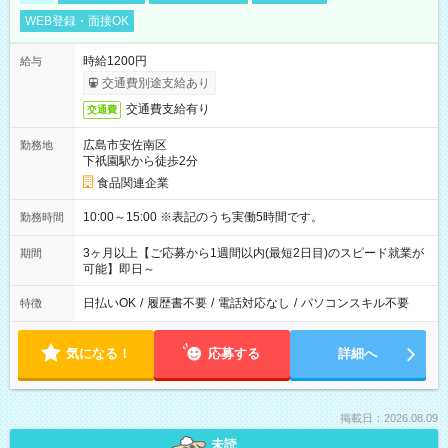
WEB登録・面接OK
時給1200円
給与
交通費別途支給あり
交通費支給有り
交通費
広島市安佐南区
勤務地
下祇園駅から徒歩2分
食品関連企業
10:00～15:00 ※表記のうち実働5時間です。
勤務時間
3ヶ月以上【ご応募から1週間以内(最短2日目)のスピード就業が
期間
可能】即日～
日払いOK
/
履歴書不要
/
電話対応なし
/
パソコンスキル不要
特徴
気になる！
応募する
詳細へ
掲載日：2026.08.09
未読