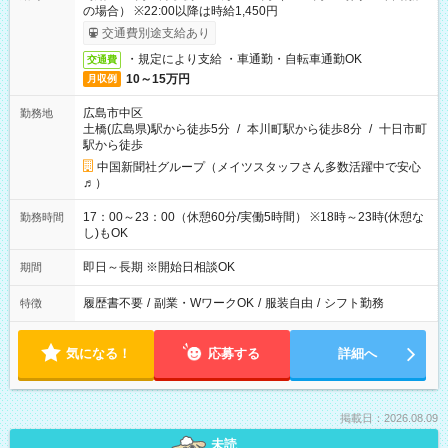
の場合） ※22:00以降は時給1,450円
交通費別途支給あり
・規定により支給 ・車通勤・自転車通勤OK
交通費
10～15万円
月収例
広島市中区
勤務地
土橋(広島県)駅から徒歩5分
/
本川町駅から徒歩8分
/
十日市町
駅から徒歩
中国新聞社グループ（メイツスタッフさん多数活躍中で安心
♬）
17：00～23：00（休憩60分/実働5時間） ※18時～23時(休憩な
勤務時間
し)もOK
即日～長期 ※開始日相談OK
期間
履歴書不要
/
副業・WワークOK
/
服装自由
/
シフト勤務
特徴
気になる！
応募する
詳細へ
掲載日：2026.08.09
未読