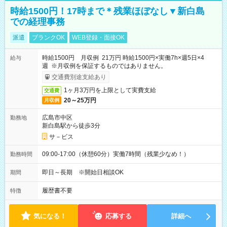
時給1500円！17時まで＊残業ほぼなし▼新白島
での経理事務
派遣
ブランクOK
WEB登録・面接OK
時給1500円 月収例 21万円 時給1500円×実働7h×週5日×4
給与
週 ※月収例を保証するものではありません。
交通費別途支給あり
1ヶ月3万円を上限として実費支給
交通費
20～25万円
月収例
広島市中区
勤務地
新白島駅から徒歩3分
サ－ビス
09:00-17:00（休憩60分）実働7時間（残業少なめ！）
勤務時間
即日～長期 ※開始日相談OK
期間
履歴書不要
特徴
気になる！
応募する
詳細へ