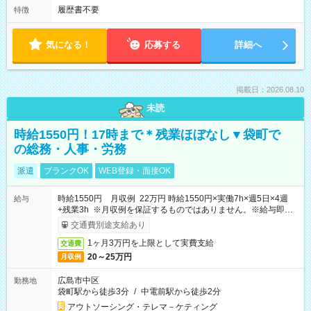
履歴書不要
特徴
気になる！
応募する
詳細へ
掲載日：2026.08.10
未読
時給1550円！17時まで＊残業ほぼなし▼袋町で
の総務・人事・労務
派遣
ブランクOK
WEB登録・面接OK
時給1550円 月収例 22万円 時給1550円×実働7h×週5日×4週
給与
+残業3h ※月収例を保証するものではありません。※給与即受
取りサービス利用可（利用条件有）
交通費別途支給あり
1ヶ月3万円を上限として実費支給
交通費
20～25万円
月収例
広島市中区
勤務地
袋町駅から徒歩3分
/
中電前駅から徒歩2分
アウトソーシング・テレマ－ケティング