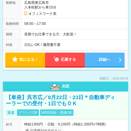
広島県東広島市
勤務地
八本松駅から車15分
オフィスワーク系
08:00～17:00
勤務時間
長期でお仕事できる方、大歓迎！
期間
日払いOK
/
履歴書不要
特徴
気になる！
応募する
詳細へ
掲載日：2026.08.04
未読
【単発】呉市広／8月22日・23日＊自動車ディ
ーラーでの受付・1日でもＯＫ
派遣
ブランクOK
WEB登録・面接OK
時給1300円 ・日額：9,100円（時給1,300円×7時間）
給与
交通費別途支給あり