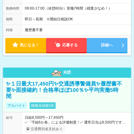
09:00-17:00（休憩60分）実働7時間（残業少なめ！）
勤務時間
即日～長期 ※開始日相談OK
期間
履歴書不要
特徴
気になる！
応募する
詳細へ
未読
✨１日最大17,450円✨交通誘導警備員✨履歴書不
要✨面接確約！合格率ほぼ100％✨平均実働5時
間
アルバイト
職種未経験OK
日給8,500円～17,450円
給与
✅「守組6か条」による評価制度！✅ 通常日当は8,500円ですが
上記評価制度により「S級隊員」と認定されれば10,000円の日当
交通費別途支給あり
を支給します。 (1)上記勤務者が交通2級資格者の場合10,000円