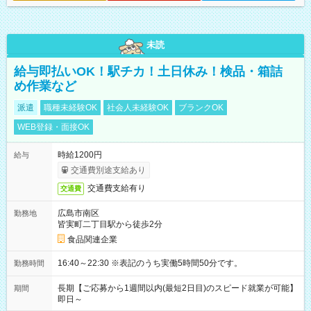
未読
給与即払いOK！駅チカ！土日休み！検品・箱詰
め作業など
派遣
職種未経験OK
社会人未経験OK
ブランクOK
WEB登録・面接OK
時給1200円
給与
交通費別途支給あり
交通費支給有り
交通費
広島市南区
勤務地
皆実町二丁目駅から徒歩2分
食品関連企業
16:40～22:30 ※表記のうち実働5時間50分です。
勤務時間
長期【ご応募から1週間以内(最短2日目)のスピード就業が可能】
期間
即日～