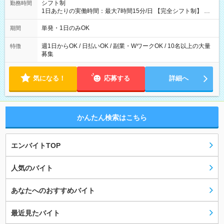
りません。 【試用期間】試用期間なし
シフト制
勤務時間
1日あたりの実働時間：最大7時間15分/日 【完全シフト制】 例
(1) 8：00~17:00（休憩１h） 例(2) 13:00~16:00（早上がりでも
全額支給！） 例(3) 21:00~5:00（夜勤なら日当1.25倍！！）
単発・1日のみOK
期間
週1日からOK / 日払いOK / 副業・WワークOK / 10名以上の大量
特徴
募集
気になる！
応募する
詳細へ
かんたん検索はこちら
エンバイトTOP
人気のバイト
あなたへのおすすめバイト
最近見たバイト