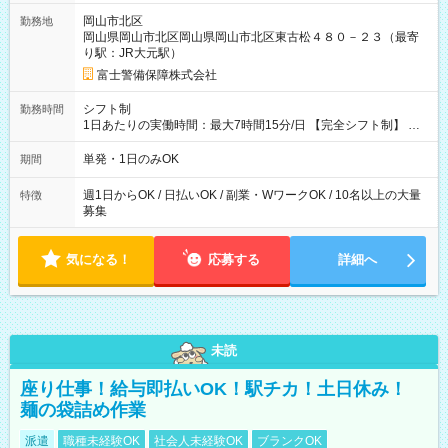
+1500円＝11,500円 (2)上記現場が深夜の場合 11,500×1.25＝
岡山市北区
勤務地
14,375円 (3)上記現場が日祝深夜の場合 17,250円 (4)上記勤務
岡山県岡山市北区岡山県岡山市北区東古松４８０－２３（最寄
者が現場までの運転者の場合17,250+200円＝17,450円 -----------
り駅：JR大元駅）
------------------------------- *最高日当額 17,450円* （実働時間5
時間の場合、時給3,490円） ------------------------------------------ よ
富士警備保障株式会社
り上位の資格取得やリーダー手当を取得すると ”さらに”加算さ
れます！ ※日当支給時振込手数料等は一切ありません。 【試用
シフト制
勤務時間
期間】試用期間なし
1日あたりの実働時間：最大7時間15分/日 【完全シフト制】 例
(1) 8：00~17:00（休憩１h） 例(2) 13:00~16:00（早上がりでも
全額支給！） 例(3) 21:00~5:00（夜勤なら日当1.25倍！！）
単発・1日のみOK
期間
週1日からOK / 日払いOK / 副業・WワークOK / 10名以上の大量
特徴
募集
気になる！
応募する
詳細へ
未読
座り仕事！給与即払いOK！駅チカ！土日休み！
麺の袋詰め作業
派遣
職種未経験OK
社会人未経験OK
ブランクOK