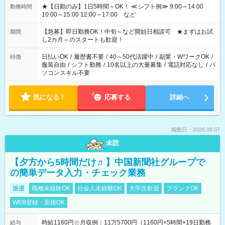
★【日勤のみ】1日5時間～OK！ ≪シフト例≫ 9:00～14:00
勤務時間
10:00～15:00 12:00～17:00 など
【急募】即日勤務OK！中旬～など開始日相談可 ★まずはお試
期間
し2カ月～のスタートも歓迎！
日払いOK
/
履歴書不要
/
40～50代活躍中
/
副業・WワークOK
/
特徴
服装自由
/
シフト勤務
/
10名以上の大量募集
/
電話対応なし
/
パ
ソコンスキル不要
気になる！
応募する
詳細へ
掲載日：2026.08.07
未読
【夕方から5時間だけ♬】中国新聞社グループで
の簡単データ入力・チェック業務
派遣
職種未経験OK
社会人未経験OK
大学生歓迎
ブランクOK
WEB登録・面接OK
時給1160円☆月収例：11万5700円（1160円×5時間×19日勤務
給与