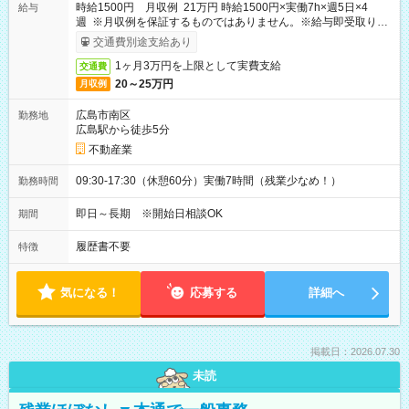
時給1500円 月収例 21万円 時給1500円×実働7h×週5日×4
給与
週 ※月収例を保証するものではありません。※給与即受取りサ
ービス利用可（利用条件有）
交通費別途支給あり
1ヶ月3万円を上限として実費支給
交通費
20～25万円
月収例
広島市南区
勤務地
広島駅から徒歩5分
不動産業
09:30-17:30（休憩60分）実働7時間（残業少なめ！）
勤務時間
即日～長期 ※開始日相談OK
期間
履歴書不要
特徴
気になる！
応募する
詳細へ
掲載日：2026.07.30
未読