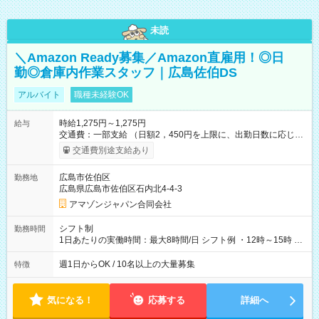
未読
＼Amazon Ready募集／Amazon直雇用！◎日
勤◎倉庫内作業スタッフ｜広島佐伯DS
アルバイト
職種未経験OK
時給1,275円～1,275円
給与
交通費：一部支給 （日額2，450円を上限に、出勤日数に応じて
実費支給） ※22:00～翌5:00までは時給25%UP！ ■給与前払い
交通費別途支給あり
制度あり ※前払い額の上限あり、手数料無料（Amazon負担）
そのほか所定の条件が適用されます 【試用期間】試用期間なし
広島市佐伯区
勤務地
広島県広島市佐伯区石内北4-4-3
アマゾンジャパン合同会社
シフト制
勤務時間
1日あたりの実働時間：最大8時間/日 シフト例 ・12時～15時 入
社後、就業可能シフトをご確認の上、申請してください。
週1日からOK / 10名以上の大量募集
特徴
気になる！
応募する
詳細へ