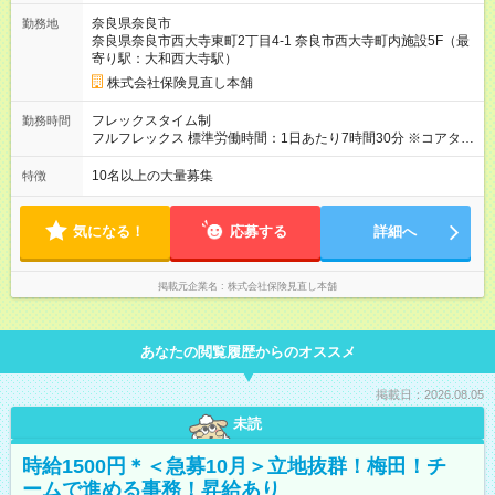
てインセンティブを支給します。さらに、毎月様々な種類のイ
奈良県奈良市
勤務地
ンセンティブをご用意。実際に、1回のインセンティブで200万
奈良県奈良市西大寺東町2丁目4-1 奈良市西大寺町内施設5F（最
円を手にした先輩もいます！ 【試用期間】試用期間あり 試用期
寄り駅：大和西大寺駅）
間の長さ：3ヶ月 雇用形態、給与は本採用時と同じです。
株式会社保険見直し本舗
フレックスタイム制
勤務時間
フルフレックス 標準労働時間：1日あたり7時間30分 ※コアタイ
ム無 ※店舗営業時間に応じて早番・遅番対応あり ★柔軟な働き
方を実現 毎月希望を提出しシフトを決める為、 仕事とプライベ
10名以上の大量募集
特徴
ートを無理なく両立できます。 研修終了後のひとり立ち以降
は、 「子どものお迎えに合わせて早めに退勤」 「予定があるの
で遅めに出社」など、 ライフスタイルに合わせた働き方も徐々
気になる！
応募する
詳細へ
に可能です。
掲載元企業名
株式会社保険見直し本舗
あなたの閲覧履歴からのオススメ
掲載日：2026.08.05
未読
時給1500円＊＜急募10月＞立地抜群！梅田！チ
ームで進める事務！昇給あり