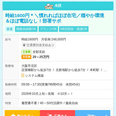
未読
時給1600円＊＼慣れればほぼ在宅／穏やか環境
＆ほぼ電話なし！部署サポ
派遣
職種未経験OK
ブランクOK
WEB登録・面接OK
時給1600円 月収例 248,000円
給与
交通費別途支給あり
全額支給
交通費
20～25万円
月収例
大阪市北区
勤務地
淀屋橋駅から徒歩7分
/
北新地駅から徒歩7分
/
本町駅
/
…
システム構築
09:00～17:30(実働7時間45分 休憩45分)
勤務時間
2026年10月上旬～長期 ※10月～！
期間
履歴書不要
/
40～50代活躍中
/
服装自由
特徴