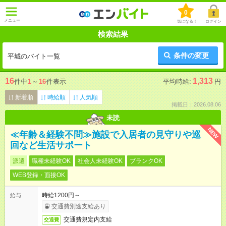
0
メニュー
気になる！
ログイン
検索結果
条件の変更
平城のバイト一覧
16
1,313
件中
1
～
16
件表示
平均時給:
円
新着順
時給順
人気順
掲載日：2026.08.06
未読
NEW
≪年齢＆経験不問≫施設で入居者の見守りや巡
回など生活サポート
派遣
職種未経験OK
社会人未経験OK
ブランクOK
WEB登録・面接OK
時給1200円～
給与
交通費別途支給あり
交通費規定内支給
交通費