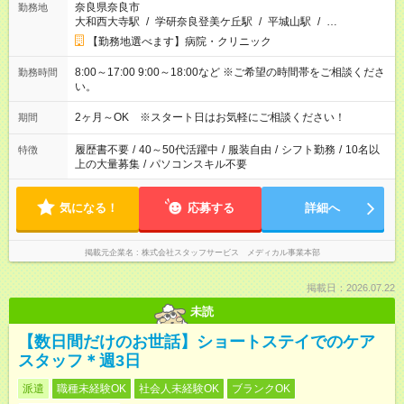
奈良県奈良市
勤務地
大和西大寺駅
/
学研奈良登美ケ丘駅
/
平城山駅
/
…
【勤務地選べます】病院・クリニック
8:00～17:00 9:00～18:00など ※ご希望の時間帯をご相談くださ
勤務時間
い。
2ヶ月～OK ※スタート日はお気軽にご相談ください！
期間
履歴書不要
/
40～50代活躍中
/
服装自由
/
シフト勤務
/
10名以
特徴
上の大量募集
/
パソコンスキル不要
気になる！
応募する
詳細へ
掲載元企業名
株式会社スタッフサービス メディカル事業本部
掲載日：2026.07.22
未読
【数日間だけのお世話】ショートステイでのケア
スタッフ＊週3日
派遣
職種未経験OK
社会人未経験OK
ブランクOK