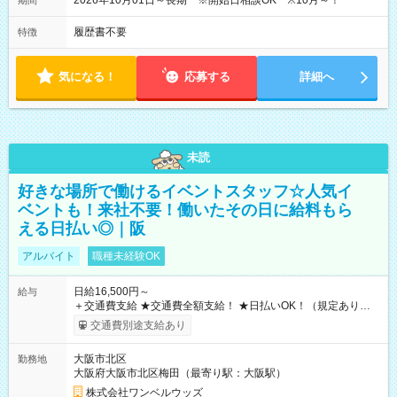
2026年10月01日～長期 ※開始日相談OK ※10月～！
期間
履歴書不要
特徴
気になる！
応募する
詳細へ
未読
好きな場所で働けるイベントスタッフ☆人気イ
ベントも！来社不要！働いたその日に給料もら
える日払い◎｜阪
アルバイト
職種未経験OK
日給16,500円～
給与
＋交通費支給 ★交通費全額支給！ ★日払いOK！（規定あり） ┗
働いたその日に現金GET♪ お仕事後はコンビニATMから 日払
交通費別途支給あり
い分を引き落とせます！ 【試用期間】試用期間なし
大阪市北区
勤務地
大阪府大阪市北区梅田（最寄り駅：大阪駅）
株式会社ワンベルウッズ