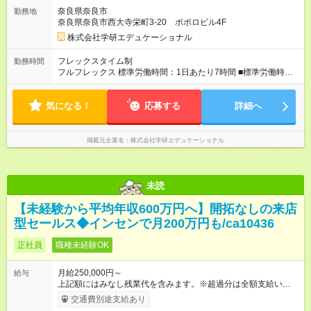
（業績により支給。） ■上記月給は、月20時間分の固定残業代
奈良県奈良市
勤務地
（25，500円）を含みます。超過分別途支給します。 ■昇給年1
奈良県奈良市西大寺栄町3-20 ポポロビル4F
回（契約更新時に昇給の査定を行います） 【試用期間】試用期
間あり 試用期間の長さ：3ヶ月 雇用形態、給与は本採用時と同
株式会社学研エデュケーショナル
じです。
フレックスタイム制
勤務時間
フルフレックス 標準労働時間：1日あたり7時間 ■標準労働時間1
日7時間／コアタイムなし ■9：00～17：00で勤務している社員
が多いです。
気になる！
応募する
詳細へ
掲載元企業名
株式会社学研エデュケーショナル
未読
【未経験から平均年収600万円へ】開拓なしの来店
型セールス◆インセンで月200万円も/ca10436
正社員
職種未経験OK
月給250,000円～
給与
上記額にはみなし残業代を含みます。※超過分は全額支給いたし
ます。 みなし残業代 50,000円／月 みなし残業時間 30時間／月
交通費別途支給あり
＜インセンティブで頑張りを評価！＞ 四半期に1回、実績に応じ