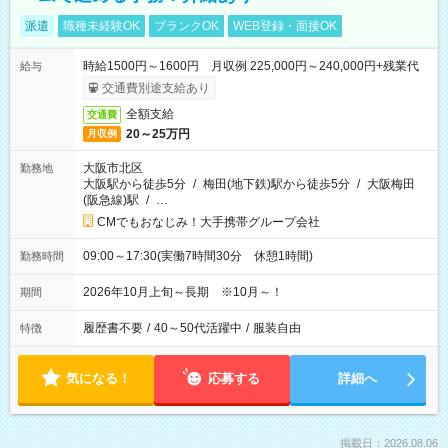
派遣
職種未経験OK
ブランクOK
WEB登録・面接OK
時給1500円～1600円 月収例 225,000円～240,000円+残業代
給与
交通費別途支給あり
全額支給
交通費
20～25万円
月収例
大阪市北区
勤務地
大阪駅から徒歩5分
/
梅田(地下鉄)駅から徒歩5分
/
大阪梅田
(阪急線)駅
/
…
CMでもおなじみ！大手携帯グループ会社
09:00～17:30(実働7時間30分 休憩1時間)
勤務時間
2026年10月上旬～長期 ※10月～！
期間
履歴書不要
/
40～50代活躍中
/
服装自由
特徴
気になる！
応募する
詳細へ
掲載日：2026.08.06