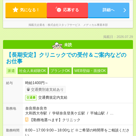
気になる！
応募する
詳細へ
掲載元企業名
株式会社スタッフサービス メディカル事業本部
掲載日：2026.07.29
未読
【長期安定】クリニックでの受付＆ご案内などの
お仕事
派遣
社会人未経験OK
ブランクOK
WEB登録・面接OK
時給1400円～
給与
交通費別途支給あり
交通費規定内支給
交通費
奈良県奈良市
勤務地
大和西大寺駅
/
学研奈良登美ケ丘駅
/
平城山駅
/
…
【勤務地選べます】クリニック
8:00～17:00 9:00～18:00など ※ご希望の時間帯をご相談くださ
勤務時間
い。