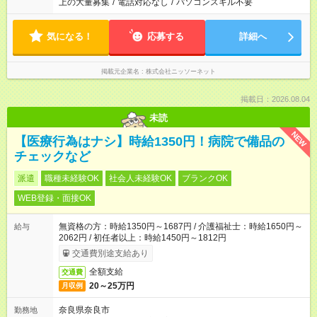
上の大量募集
/
電話対応なし
/
パソコンスキル不要
気になる！
応募する
詳細へ
掲載元企業名
株式会社ニッソーネット
掲載日：2026.08.04
未読
NEW
【医療行為はナシ】時給1350円！病院で備品の
チェックなど
派遣
職種未経験OK
社会人未経験OK
ブランクOK
WEB登録・面接OK
無資格の方：時給1350円～1687円 / 介護福祉士：時給1650円～
給与
2062円 / 初任者以上：時給1450円～1812円
交通費別途支給あり
全額支給
交通費
20～25万円
月収例
奈良県奈良市
勤務地