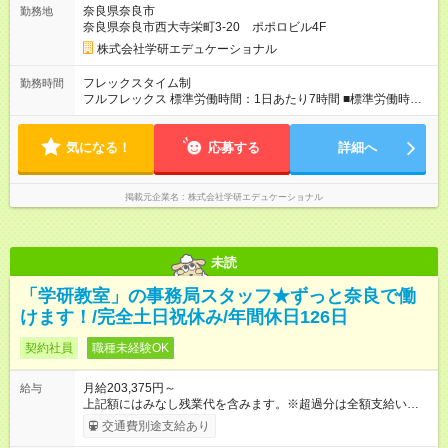
奈良県奈良市
勤務地
（25，500円）を含みます。超過分別途支給します。 ■昇給年1
奈良県奈良市西大寺栄町3-20 ポポロビル4F
回（契約更新時に昇給の査定を行います） 【試用期間】試用期
間あり 試用期間の長さ：3ヶ月 雇用形態、給与は本採用時と同
株式会社学研エデュケーショナル
じです。
フレックスタイム制
勤務時間
フルフレックス 標準労働時間：1日あたり7時間 ■標準労働時間1
日7時間／コアタイムなし ■9：00～17：00で勤務している社員
が多いです。
気になる！
応募する
詳細へ
掲載元企業名
株式会社学研エデュケーショナル
未読
「学研教室」の事務局スタッフ★ずっと奈良で働
けます！/完全土日祝休み/年間休日126日
契約社員
職種未経験OK
月給203,375円～
給与
上記額にはみなし残業代を含みます。※超過分は全額支給いたし
ます。 みなし残業代 25,500円／月 みなし残業時間 20時間／月
交通費別途支給あり
■賞与：年2回（6月、12月）、昨年度賞与実績は年間2.5ヶ月分