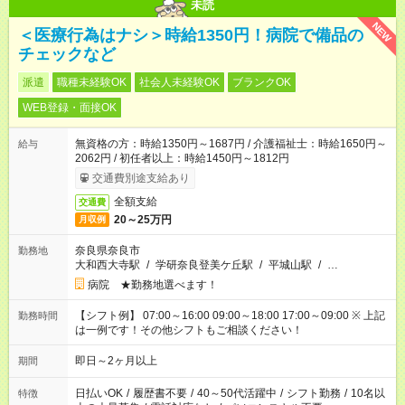
未読
NEW
＜医療行為はナシ＞時給1350円！病院で備品の
チェックなど
派遣
職種未経験OK
社会人未経験OK
ブランクOK
WEB登録・面接OK
無資格の方：時給1350円～1687円 / 介護福祉士：時給1650円～
給与
2062円 / 初任者以上：時給1450円～1812円
交通費別途支給あり
全額支給
交通費
20～25万円
月収例
奈良県奈良市
勤務地
大和西大寺駅
/
学研奈良登美ケ丘駅
/
平城山駅
/
…
病院 ★勤務地選べます！
【シフト例】 07:00～16:00 09:00～18:00 17:00～09:00 ※ 上記
勤務時間
は一例です！その他シフトもご相談ください！
即日～2ヶ月以上
期間
日払いOK
/
履歴書不要
/
40～50代活躍中
/
シフト勤務
/
10名以
特徴