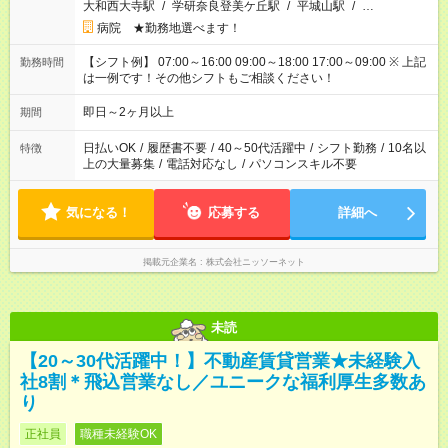
大和西大寺駅
/
学研奈良登美ケ丘駅
/
平城山駅
/
…
病院 ★勤務地選べます！
【シフト例】 07:00～16:00 09:00～18:00 17:00～09:00 ※ 上記
勤務時間
は一例です！その他シフトもご相談ください！
即日～2ヶ月以上
期間
日払いOK
/
履歴書不要
/
40～50代活躍中
/
シフト勤務
/
10名以
特徴
上の大量募集
/
電話対応なし
/
パソコンスキル不要
気になる！
応募する
詳細へ
掲載元企業名
株式会社ニッソーネット
未読
【20～30代活躍中！】不動産賃貸営業★未経験入
社8割＊飛込営業なし／ユニークな福利厚生多数あ
り
正社員
職種未経験OK