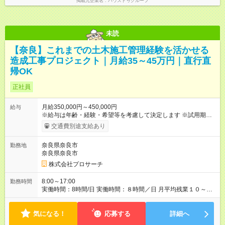
掲載元企業名
ハウスドゥグループ
未読
【奈良】これまでの土木施工管理経験を活かせる
造成工事プロジェクト｜月給35～45万円｜直行直
帰OK
正社員
月給350,000円～450,000円
給与
※給与は年齢・経験・希望等を考慮して決定します ※試用期間は
３ヶ月で、その他の条件に変更はありません 【試用期間】試用
交通費別途支給あり
期間あり 試用期間の長さ：3ヶ月 雇用形態、給与は本採用時と
同じです。
奈良県奈良市
勤務地
奈良県奈良市
株式会社プロサーチ
8:00～17:00
勤務時間
実働時間：8時間/日 実働時間：８時間／日 月平均残業１０～２
０時間程度
気になる！
応募する
詳細へ