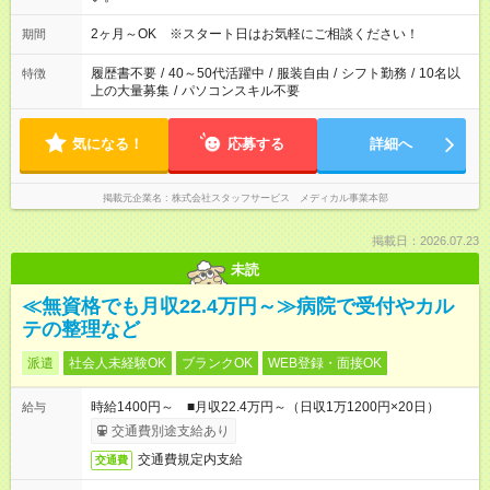
2ヶ月～OK ※スタート日はお気軽にご相談ください！
期間
履歴書不要
/
40～50代活躍中
/
服装自由
/
シフト勤務
/
10名以
特徴
上の大量募集
/
パソコンスキル不要
気になる！
応募する
詳細へ
掲載元企業名
株式会社スタッフサービス メディカル事業本部
掲載日：2026.07.23
未読
≪無資格でも月収22.4万円～≫病院で受付やカル
テの整理など
派遣
社会人未経験OK
ブランクOK
WEB登録・面接OK
時給1400円～ ■月収22.4万円～（日収1万1200円×20日）
給与
交通費別途支給あり
交通費規定内支給
交通費