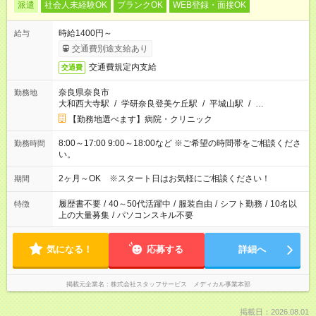
派遣
社会人未経験OK
ブランクOK
WEB登録・面接OK
時給1400円～
給与
交通費別途支給あり
交通費規定内支給
交通費
奈良県奈良市
勤務地
大和西大寺駅
/
学研奈良登美ケ丘駅
/
平城山駅
/
…
【勤務地選べます】病院・クリニック
8:00～17:00 9:00～18:00など ※ご希望の時間帯をご相談くださ
勤務時間
い。
2ヶ月～OK ※スタート日はお気軽にご相談ください！
期間
履歴書不要
/
40～50代活躍中
/
服装自由
/
シフト勤務
/
10名以
特徴
上の大量募集
/
パソコンスキル不要
気になる！
応募する
詳細へ
掲載元企業名
株式会社スタッフサービス メディカル事業本部
掲載日：2026.08.01