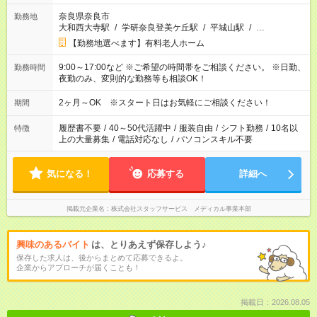
奈良県奈良市
勤務地
大和西大寺駅
/
学研奈良登美ケ丘駅
/
平城山駅
/
…
【勤務地選べます】有料老人ホーム
9:00～17:00など ※ご希望の時間帯をご相談ください。 ※日勤、
勤務時間
夜勤のみ、変則的な勤務等も相談OK！
2ヶ月～OK ※スタート日はお気軽にご相談ください！
期間
履歴書不要
/
40～50代活躍中
/
服装自由
/
シフト勤務
/
10名以
特徴
上の大量募集
/
電話対応なし
/
パソコンスキル不要
気になる！
応募する
詳細へ
掲載元企業名
株式会社スタッフサービス メディカル事業本部
興味のあるバイト
は、とりあえず保存しよう♪
保存した求人は、後からまとめて応募できるよ。
企業からアプローチが届くことも！
掲載日：2026.08.05