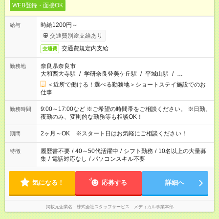
WEB登録・面接OK
時給1200円～
給与
交通費別途支給あり
交通費規定内支給
交通費
奈良県奈良市
勤務地
大和西大寺駅
/
学研奈良登美ケ丘駅
/
平城山駅
/
…
＜近所で働ける！選べる勤務地＞ショートステイ施設でのお
仕事
9:00～17:00など ※ご希望の時間帯をご相談ください。 ※日勤、
勤務時間
夜勤のみ、変則的な勤務等も相談OK！
2ヶ月～OK ※スタート日はお気軽にご相談ください！
期間
履歴書不要
/
40～50代活躍中
/
シフト勤務
/
10名以上の大量募
特徴
集
/
電話対応なし
/
パソコンスキル不要
気になる！
応募する
詳細へ
掲載元企業名
株式会社スタッフサービス メディカル事業本部