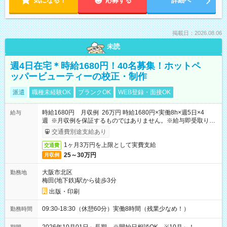
気になる！
応募する
詳細へ
掲載日：2026.08.06
未読
週4日在宅＊時給1680円！40名募集！ホットペ
ッパービューティーの校正・制作
派遣
職種未経験OK
ブランクOK
WEB登録・面接OK
時給1680円 月収例 26万円 時給1680円×実働8h×週5日×4
給与
週 ※月収例を保証するものではありません。※給与即受取りサ
ービス利用可（利用条件有）
交通費別途支給あり
1ヶ月3万円を上限として実費支給
交通費
25～30万円
月収例
大阪市北区
勤務地
梅田(地下鉄)駅から徒歩3分
出版・印刷
09:30-18:30（休憩60分）実働8時間（残業少なめ！）
勤務時間