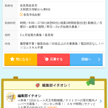
奈良県奈良市
勤務地
大和西大寺駅から車6分
奈良市佐紀町
時間／9:00～17:00 (休憩60分) 残業1時間程度(任意) 勤務日／月
勤務時間
曜日～金曜日 期間／即日～2か月短期大募集！
2ヵ月短期大募集！延長有
期間
履歴書不要
/
服装自由
/
10名以上の大量募集
/
電話対応なし
/
パ
特徴
ソコンスキル不要
気になる！
応募する
詳細へ
編集部イチオシ
≪単発＊1日から～≫天王寺動物園／ナイトズーの受付案内メ
ンバー大募集！、〈カンタン作業！〉スキマ時間にサクッと
＊お菓子の仕分けなど
(8/6UP!)