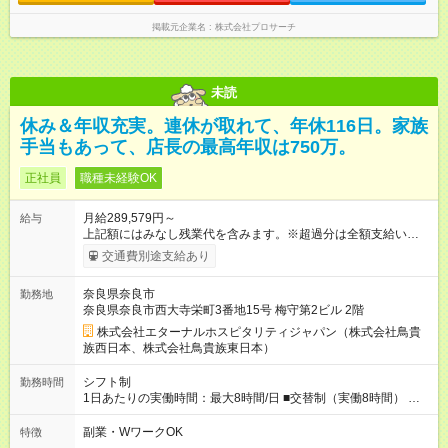
掲載元企業名
株式会社プロサーチ
未読
休み＆年収充実。連休が取れて、年休116日。家族
手当もあって、店長の最高年収は750万。
正社員
職種未経験OK
月給289,579円～
給与
上記額にはみなし残業代を含みます。※超過分は全額支給いたし
ます。 みなし残業代 49,699円 以上／月 みなし残業時間 30時間
交通費別途支給あり
／月 定額深夜手当（60時間、1万9880円～）含む。 それぞれ
超過した場合は追加支給。 ＜トリキの風土＞ ◎平均年齢29歳。
奈良県奈良市
勤務地
未経験スタートのメンバーも多いです。 ◎上司との距離が近
奈良県奈良市西大寺栄町3番地15号 梅守第2ビル 2階
く、困ったことがあってもマネージャーにすぐ相談できます。
◎女性活躍中！女性管理職登用実績あり！ ◎月1回エリア会議あ
株式会社エターナルホスピタリティジャパン（株式会社鳥貴
り。社長が直接、目標や方針を発表します。 ⇒各店舗の好事例
族西日本、株式会社鳥貴族東日本）
を知れるなど、刺激がたくさん 【試用期間】試用期間なし
シフト制
勤務時間
1日あたりの実働時間：最大8時間/日 ■交替制（実働8時間） ▼
シフト例 ○16：00～翌2：00 ○20：00～翌6：00 ※営業時間は店
舗による。 ＜無断残業は絶対禁止！＞ どうしても必要な時は、
副業・WワークOK
特徴
報告をしてもらっています。現状は1日1時間程の残業がありま