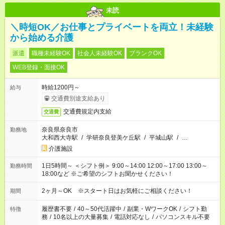
未読
＼時短OK／お仕事とプライベートを両立！未経験
から始める介護
派遣
職種未経験OK
社会人未経験OK
ブランクOK
WEB登録・面接OK
時給1200円～
給与
交通費別途支給あり
交通費規定内支給
交通費
奈良県奈良市
勤務地
大和西大寺駅
/
学研奈良登美ケ丘駅
/
平城山駅
/
…
介護施設
1日5時間～ ＜シフト例＞ 9:00～14:00 12:00～17:00 13:00～
勤務時間
18:00など ※ご希望のシフトお聞かせください！
2ヶ月～OK ※スタート日はお気軽にご相談ください！
期間
履歴書不要
/
40～50代活躍中
/
副業・WワークOK
/
シフト勤
特徴
務
/
10名以上の大量募集
/
電話対応なし
/
パソコンスキル不要