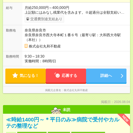
月給250,000円～400,000円
給与
上記額にはみなし残業代を含みます。※超過分は全額支給いたし
ます。 みなし残業代 40,000円／月 みなし残業時間 22時間／月
交通費別途支給あり
◇試用期間あり（３ヶ月） 期間中の給与は月給240,000円固定
です。 ※雇用形態、その他待遇に変更ありません ◇成果給制度
奈良県奈良市
勤務地
固定給に加え賞与とは別に年4回成果給が支給されます。（１
奈良県奈良市西大寺本町１番６号（最寄り駅：大和西大寺駅
回の参考支給額 5万円～20万円程） ◇昇給年１回 ◇賞与年２回
（本社））
【試用期間】試用期間あり 試用期間の長さ：3ヶ月 ※ 雇用形態
と給与に、本採用時と異なる部分があります。 雇用形態：本採
株式会社丸和不動産
用時と同じです。 給与：月給 240,000円 ～ 240,000円 上記額に
はみなし残業代を含みます。※超過分は全額支給いたします。
9:30～18:30
勤務時間
みなし残業代 40,000円／月 みなし残業時間 22時間／月
実働時間：8時間/日
気になる！
応募する
詳細へ
掲載元企業名
株式会社丸和不動産
掲載日：2026.08.04
未読
NEW
≪時給1400円～＊平日のみ≫病院で受付やカル
テの整理など