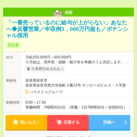
未読
「一番売っているのに給与が上がらない」あなた
へ◆反響営業／年収例3，000万円超も／ポテンシ
ャル採用
正社員
月給250,000円～650,000円
給与
※月給は、現年収・経験・能力等を考慮のうえ決定します。 ※実
力に応じて月給400，000円～830，000円スタートも可能で
交通費別途支給あり
す。 ──────────── 業界屈指のインセンティブ
──────────── 売買成立時のインセンティブは、売上粗利
奈良県奈良市
勤務地
に対して最大17％。成果を出した営業に対して、最大限の還元
奈良県奈良市西大寺栄町３番23号 サンローゼビル３－Ａ号室
をすることをお約束します。 【入社6年目以降の平均年収】
1330万8978円 ※3ヶ月間の試用期間があります。その間の待遇
ハウスドゥグループ
や雇用形態に差異はありません。 【試用期間】試用期間あり 試
用期間の長さ：3ヶ月 雇用形態、給与は本採用時と同じです。
9:00～17:30
勤務時間
実働時間：7時間30分/日 （実働：1日7時間30分／休憩60分）
──────── 効率重視の働き方 ──────── 残業は月平均10～
15時間。「営業時間内でいかに生産性高く行動するか」を重視
気になる！
しています。
応募する
詳細へ