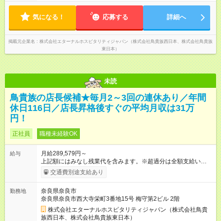
すが、これをゼロにするのが目標の一つです。
気になる！
応募する
詳細へ
掲載元企業名
株式会社エターナルホスピタリティジャパン（株式会社鳥貴族西日本、株式会社鳥貴族
東日本）
未読
鳥貴族の店長候補★毎月2～3回の連休あり／年間
休日116日／店長昇格後すぐの平均月収は31万
円！
正社員
職種未経験OK
月給289,579円～
給与
上記額にはみなし残業代を含みます。※超過分は全額支給いたし
ます。 みなし残業代 49,699円 以上／月 みなし残業時間 30時間
交通費別途支給あり
／月 定額深夜手当（60時間、1万9880円～）含む。 それぞれ
超過した場合は追加支給。 ＜トリキの風土＞ ◎平均年齢29歳。
奈良県奈良市
勤務地
未経験スタートのメンバーも多いです。 ◎上司との距離が近
奈良県奈良市西大寺栄町3番地15号 梅守第2ビル 2階
く、困ったことがあってもマネージャーにすぐ相談できます。
◎女性活躍中！女性管理職登用実績あり！ ◎月1回エリア会議あ
株式会社エターナルホスピタリティジャパン（株式会社鳥貴
り。社長が直接、目標や方針を発表します。 ⇒各店舗の好事例
族西日本、株式会社鳥貴族東日本）