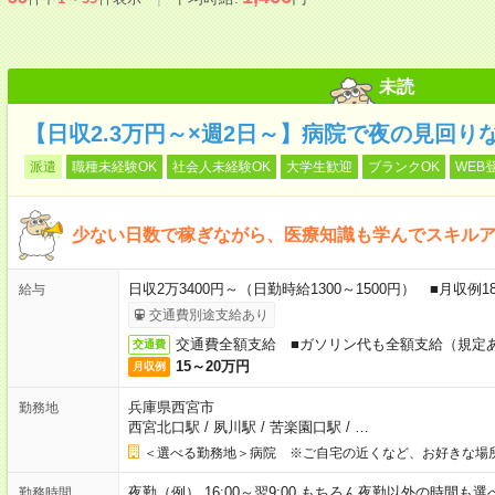
未読
【日収2.3万円～×週2日～】病院で夜の見回り
派遣
職種未経験OK
社会人未経験OK
大学生歓迎
ブランクOK
WEB
少ない日数で稼ぎながら、医療知識も学んでスキル
日収2万3400円～（日勤時給1300～1500円） ■月収例
給与
交通費別途支給あり
交通費全額支給 ■ガソリン代も全額支給（規定
交通費
15～20万円
月収例
兵庫県西宮市
勤務地
西宮北口駅
/
夙川駅
/
苦楽園口駅
/
…
＜選べる勤務地＞病院 ※ご自宅の近くなど、お好きな場
夜勤（例） 16:00～翌9:00 もちろん夜勤以外の時間も選べます
勤務時間