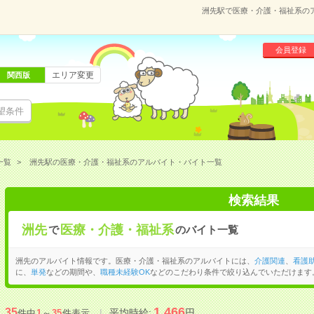
洲先駅で医療・介護・福祉系の
会員登録
エリア変更
関西版
望条件
一覧
洲先駅の医療・介護・福祉系のアルバイト・バイト一覧
検索結果
洲先
医療・介護・福祉系
で
のバイト一覧
洲先のアルバイト情報です。医療・介護・福祉系のアルバイトには、
介護関連
、
看護
に、
単発
などの期間や、
職種未経験OK
などのこだわり条件で絞り込んでいただけます
1,466
35
平均時給:
円
件中
1
～
35
件表示