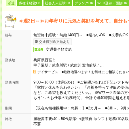
派遣
職種未経験OK
社会人未経験OK
ブランクOK
WEB登録・面接OK
≪週2日～≫お年寄りに元気と笑顔を与えて、自分も
無資格未経験：時給1400円～ ■週払いOK ■扶養内OK 
給与
交通費別途支給あり
交通費全額支給
交通費
兵庫県西宮市
勤務地
甲子園駅
/
武庫川駅
/
武庫川団地前駅
/
…
デイサービス ■勤務地選べます！お気軽にご相談くださ
9:00～18:00（休憩60分） ■ご希望があれば下記シフトもOK！ 
勤務時間
「家族と休みを合わせたい」 「余裕を持って夕飯の準備
など、ご希望を教えてくださいね。 ※Wワーク希望の方
もう1つのお仕事の勤務時間。 合計で週40時間を超える
【現在も積極採用中！急募！】■2カ月～ ■8月～、9月
期間
履歴書不要
/
40～50代活躍中
/
服装自由
/
シフト勤務
/
10名
特徴
不要