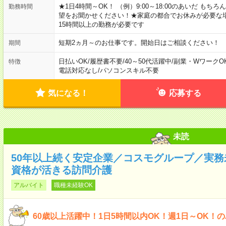
★1日4時間～OK！ （例）9:00～18:00のあいだ も
勤務時間
望をお聞かせください！★家庭の都合でお休みが必要な
15時間以上の勤務が必要です
短期2ヵ月～のお仕事です。開始日はご相談ください！
期間
日払いOK
/
履歴書不要
/
40～50代活躍中
/
副業・WワークO
特徴
電話対応なし
/
パソコンスキル不要
気になる！
応募する
未読
50年以上続く安定企業／コスモグループ／実務未
資格が活きる訪問介護
アルバイト
職種未経験OK
60歳以上活躍中！1日5時間以内OK！週1日～OK！