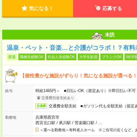
気になる！
応募する
未読
温泉・ペット・音楽…と介護がコラボ！？有料
派遣
職種未経験OK
社会人未経験OK
大学生歓迎
ブランクOK
WEB
【個性豊かな施設がずらり！気になる施設が選べる
時給1465円～ ■日払いOK（規定あり）※即日払い不可
給与
交通費別途支給あり
交通費全額支給 ■ガソリン代も全額支給（規定
交通費
兵庫県西宮市
勤務地
西宮北口駅
/
夙川駅
/
苦楽園口駅
/
…
＜選べる勤務地＞有料老人ホーム ※ご自宅の近くなど、