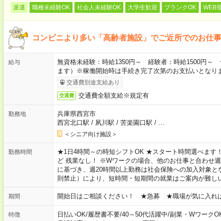
派遣
職種未経験OK
社会人未経験OK
大学生歓迎
ブランクOK
WEB
コンビニより多い「高齢者施設」でご近所でのお仕
無資格未経験：時給1350円～ 経験者：時給1500円
給与
ます）※稼働開始時は手続き完了次第のお支払いとなり
交通費別途支給あり
交通費全額支給※規定有
交通費
兵庫県西宮市
勤務地
西宮北口駅
/
夙川駅
/
苦楽園口駅
/
…
＜シニア向け施設＞
★1日4時間～の時短シフトOK ★スタート時間選べます！ 7:00～16
勤務時間
ど 残業なし！ ※Wワークの場合、他のお仕事と合わせ週
に基づき、週20時間以上勤務は社会保険への加入対象と
則禁止）により、短時間・短期間の就業はご案内が難し
開始日はご相談ください！ ★急募 ★職場が気に入れ
期間
日払いOK
/
履歴書不要
/
40～50代活躍中
/
副業・WワークO
特徴