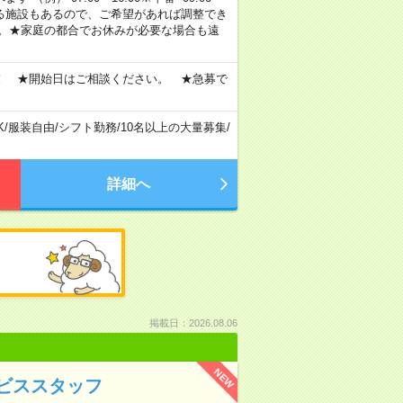
定・選べる施設もあるので、ご希望があれば調整でき
す。★家庭の都合でお休みが必要な場合も遠
！ ★開始日はご相談ください。 ★急募で
K
/
服装自由
/
シフト勤務
/
10名以上の大量募集
/
詳細へ
掲載日：2026.08.06
NEW
ビススタッフ