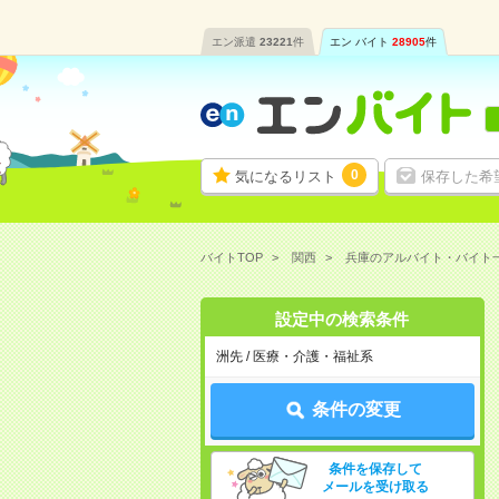
エン派遣
23221
件
エン バイト
28905
件
0
気になるリスト
保存した希
バイトTOP
関西
兵庫のアルバイト・バイト
設定中の検索条件
洲先 / 医療・介護・福祉系
条件の変更
条件を保存して
メールを受け取る