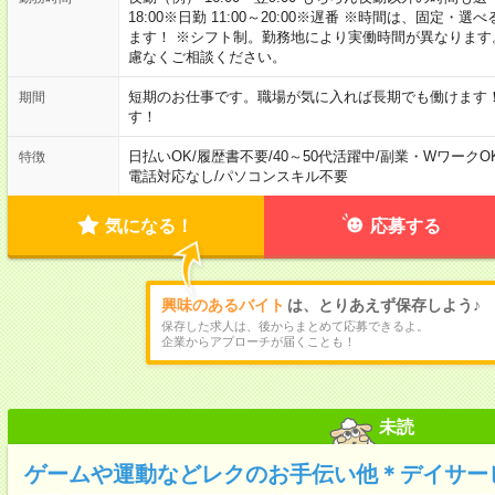
18:00※日勤 11:00～20:00※遅番 ※時間は、固
ます！ ※シフト制。勤務地により実働時間が異なりま
慮なくご相談ください。
短期のお仕事です。職場が気に入れば長期でも働けます
期間
す！
日払いOK
/
履歴書不要
/
40～50代活躍中
/
副業・WワークO
特徴
電話対応なし
/
パソコンスキル不要
気になる！
応募する
興味のあるバイト
は、とりあえず保存しよう♪
保存した求人は、後からまとめて応募できるよ。
企業からアプローチが届くことも！
未読
ゲームや運動などレクのお手伝い他＊デイサー