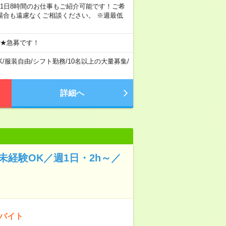
ちろん1日8時間のお仕事もご紹介可能です！ご希
場合も遠慮なくご相談ください。 ※週最低
 ★急募です！
K
/
服装自由
/
シフト勤務
/
10名以上の大量募集
/
詳細へ
経験OK／週1日・2h～／
のバイト