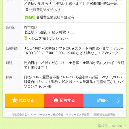
／週払い制度あり（月払いも選べます）※稼働開始時は手続き完
了次第のお支払いとなります。
交通費別途支給あり
交通費全額支給※規定有
交通費
堺市堺区
勤務地
七道駅
/
湊駅
/
綾ノ町駅
/
…
＜シニア向けマンション＞
★1日4時間～の時短シフトOK ★スタート時間選べます！ 7:00～
勤務時間
16:00 9:00～17:00 11:00～19:00 など 残業なし！ ※Wワークの
場合、他のお仕事と合わせ週40時間超の就業はご案内できませ
ん ※法令に基づき、週20時間以上勤務は社会保険への加入対象
開始日はご相談ください！ ★急募 ★職場が気に入れば、長期
期間
となります ※労働者派遣法（日雇い派遣の原則禁止）により、
でも働けます！
短時間・短期間の就業はご案内が難しい場合があります
日払いOK
/
履歴書不要
/
40～50代活躍中
/
副業・WワークOK
/
特徴
服装自由
/
シフト勤務
/
10名以上の大量募集
/
電話対応なし
/
パ
ソコンスキル不要
気になる！
応募する
詳細へ
掲載元企業名
マンパワーグループ株式会社 ケアサービス事業部 （医療福祉介護関連）
掲載日：2026.08.06