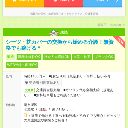
掲載元企業名
株式会社ネオキャリア ナイス！介護事業部
掲載日：2026.08.06
未読
NEW
シーツ・枕カバーの交換から始める介護！無資
格でも稼げる＊
派遣
職種未経験OK
社会人未経験OK
大学生歓迎
ブランクOK
WEB登録・面接OK
時給1450円～ ■日払いOK（規定あり）※即日払い不可
給与
交通費別途支給あり
交通費全額支給 ■ガソリン代も全額支給（規定あ
交通費
り） ■無料駐車場もご相談ください
堺市堺区
勤務地
七道駅
/
湊駅
/
綾ノ町駅
/
…
＜近所で働ける！選べる勤務地＞初めてでも安心！ピッタリ
の介護施設や病院をご紹介！