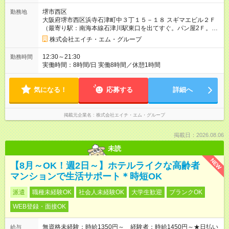
固定残業代（月42時間分／5万9000円～）を含みます。月42時
堺市西区
勤務地
間を超える時間外労働には別途、残業手当を支給します。 ◎上
大阪府堺市西区浜寺石津町中３丁１５－１８ スギマエビル２Ｆ
記金額は最低保証額です。経験や年齢、能力などを踏まえて決
（最寄り駅：南海本線石津川駅東口を出てすぐ。パン屋2Ｆ。浜
定します。 ※試用期間は3ヶ月で、その間の雇用形態は正社員で
寺石津郵便局の斜め向い）
す。そのほかの条件に変更はありません。 分は全額支給しま
株式会社エイチ・エム・グループ
す。 上記額にはみなし残業代（月42時間分、5万9000円分）を
含みます。※超過分は全額支給します 【試用期間】試用期間あ
12:30～21:30
勤務時間
り 試用期間の長さ：3ヶ月 雇用形態、給与は本採用時と同じで
実働時間：8時間/日 実働8時間／休憩1時間
す。
気になる！
応募する
詳細へ
掲載元企業名
株式会社エイチ・エム・グループ
掲載日：2026.08.06
未読
NEW
【8月～OK！週2日～】ホテルライクな高齢者
マンションで生活サポート＊時短OK
派遣
職種未経験OK
社会人未経験OK
大学生歓迎
ブランクOK
WEB登録・面接OK
無資格未経験：時給1350円～ 経験者：時給1450円～★日払い
給与