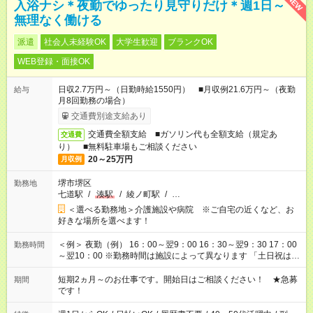
NEW
入浴ナシ＊夜勤でゆったり見守りだけ＊週1日～
無理なく働ける
派遣
社会人未経験OK
大学生歓迎
ブランクOK
WEB登録・面接OK
日収2.7万円～（日勤時給1550円） ■月収例21.6万円～（夜勤
給与
月8回勤務の場合）
交通費別途支給あり
交通費全額支給 ■ガソリン代も全額支給（規定あ
交通費
り） ■無料駐車場もご相談ください
20～25万円
月収例
堺市堺区
勤務地
七道駅
/
湊駅
/
綾ノ町駅
/
…
＜選べる勤務地＞介護施設や病院 ※ご自宅の近くなど、お
好きな場所を選べます！
＜例＞ 夜勤（例） 16：00～翌9：00 16：30～翌9：30 17：00
勤務時間
～翌10：00 ※勤務時間は施設によって異なります 「土日祝は休
みたい」 「しっかり稼ぎたい」 「もう少し遅い時間から始めた
い」など ご希望にあったお仕事をご案内いたします。 ※未経験
短期2ヵ月～のお仕事です。開始日はご相談ください！ ★急募
期間
の方の場合は1～2ヶ月間は日中での仕事を経験いただき、 お
です！
仕事に慣れてからの夜勤になります。 ★家庭の都合でお休みが
必要な場合も遠慮なくご相談ください。