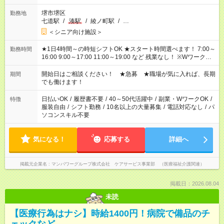
堺市堺区
勤務地
七道駅
/
湊駅
/
綾ノ町駅
/
…
＜シニア向け施設＞
★1日4時間～の時短シフトOK ★スタート時間選べます！ 7:00～
勤務時間
16:00 9:00～17:00 11:00～19:00 など 残業なし！ ※Wワークの
場合、他のお仕事と合わせ週40時間超の就業はご案内できませ
ん ※法令に基づき、週20時間以上勤務は社会保険への加入対象
開始日はご相談ください！ ★急募 ★職場が気に入れば、長期
期間
となります ※労働者派遣法（日雇い派遣の原則禁止）により、
でも働けます！
短時間・短期間の就業はご案内が難しい場合があります
日払いOK
/
履歴書不要
/
40～50代活躍中
/
副業・WワークOK
/
特徴
服装自由
/
シフト勤務
/
10名以上の大量募集
/
電話対応なし
/
パ
ソコンスキル不要
気になる！
応募する
詳細へ
掲載元企業名
マンパワーグループ株式会社 ケアサービス事業部 （医療福祉介護関連）
掲載日：2026.08.04
未読
【医療行為はナシ】時給1400円！病院で備品のチ