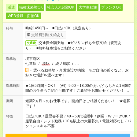
派遣
職種未経験OK
社会人未経験OK
大学生歓迎
ブランクOK
WEB登録・面接OK
時給1450円～ ■日払いOK（規定あり）
給与
交通費別途支給あり
交通費全額支給 ■ガソリン代も全額支給（規定あ
交通費
り） ■無料駐車場もご相談ください
堺市堺区
勤務地
七道駅
/
湊駅
/
綾ノ町駅
/
…
＜選べる勤務地＞介護施設や病院 ※ご自宅の近くなど、お
好きな場所を選べます！
★1日5時間～OK！ （例）9:00～18:00のあいだ もちろん1日8時
勤務時間
間のお仕事もご紹介可能です！ご希望をお聞かせください！ ★
家庭の都合でお休みが必要な場合も遠慮なくご相談ください。
※週最低15時間以上の勤務が必要です
短期2ヵ月～のお仕事です。開始日はご相談ください！ ★急募
期間
です！
日払いOK
/
履歴書不要
/
40～50代活躍中
/
副業・WワークOK
/
特徴
服装自由
/
シフト勤務
/
10名以上の大量募集
/
電話対応なし
/
パ
ソコンスキル不要