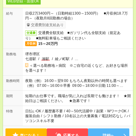
WEB登録・面接OK
日収2万3400円～（日勤時給1300～1500円） ■月収例18.7万
給与
円～（夜勤月8回勤務の場合）
交通費別途支給あり
交通費全額支給 ■ガソリン代も全額支給（規定あ
交通費
り） ■無料駐車場もご相談ください
15～20万円
月収例
堺市堺区
勤務地
七道駅
/
湊駅
/
綾ノ町駅
/
…
＜選べる勤務地＞病院 ※ご自宅の近くなど、お好きな場所
を選べます！
夜勤（例） 16:00～翌9:00 もちろん夜勤以外の時間も選べます
勤務時間
（例） 07:00～16:00※早番 09:00～18:00※日勤 11:00～
20:00※遅番 ※時間は、固定・選べる施設もあるので、ご希望が
あれば調整できます！ ※シフト制。勤務地により実働時間が異
短期のお仕事です。職場が気に入れば長期でも働けます！ ★開
期間
なります。★家庭の都合でお休みが必要な場合も遠慮なくご相談
始日はご相談ください。 ★急募です！
ください。
日払いOK
/
履歴書不要
/
40～50代活躍中
/
副業・WワークOK
/
特徴
服装自由
/
シフト勤務
/
10名以上の大量募集
/
電話対応なし
/
パ
ソコンスキル不要
気になる！
応募する
詳細へ