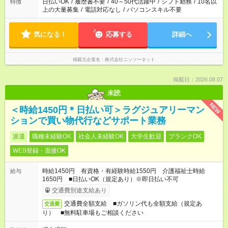
日払いOK
/
履歴書不要
/
40～50代活躍中
/
シフト勤務
/
10名以
特徴
上の大量募集
/
電話対応なし
/
パソコンスキル不要
気になる！
応募する
詳細へ
掲載元企業名
株式会社ニッソーネット
掲載日：2026.08.07
未読
NEW
＜時給1450円＊日払い可＞ラグジュアリーマン
ションで買い物代行などサポート業務
派遣
職種未経験OK
社会人未経験OK
大学生歓迎
ブランクOK
WEB登録・面接OK
時給1450円 有資格・有経験時給1550円 介護福祉士時給
給与
1650円 ■日払いOK（規定あり）※即日払い不可
交通費別途支給あり
交通費全額支給 ■ガソリン代も全額支給（規定あ
交通費
り） ■無料駐車場もご相談ください