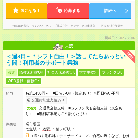
気になる！
応募する
詳細へ
掲載元企業名
マンパワーグループ株式会社 ケアサービス事業部 （医療福祉介護関連）
掲載日：2026.08.06
未読
NEW
＜週3日～＊シフト自由！＞話してたらあっとい
う間！利用者のサポート業務
派遣
職種未経験OK
社会人未経験OK
大学生歓迎
ブランクOK
WEB登録・面接OK
時給1450円～ ■日払いOK（規定あり）※即日払い不可
給与
交通費別途支給あり
交通費全額支給 ■ガソリン代も全額支給（規定あ
交通費
り） ■無料駐車場もご相談ください
堺市堺区
勤務地
七道駅
/
湊駅
/
綾ノ町駅
/
…
＜選べる勤務地＞デイサービス ※ご自宅の近くなど、お好