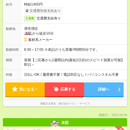
時給1400円
給与
交通費別途支給あり
交通費支給有り
交通費
堺市堺区
勤務地
湊駅
から徒歩10分
素材系メーカー
8:30～17:05 ※表記のうち実働7時間50分です。
勤務時間
長期【ご応募から1週間以内(最短2日目)のスピード就業が可能】
期間
即日～
日払いOK
/
履歴書不要
/
電話対応なし
/
パソコンスキル不要
特徴
気になる！
応募する
詳細へ
掲載元企業名
株式会社テクノ・サービス
掲載日：2026.08.06
未読