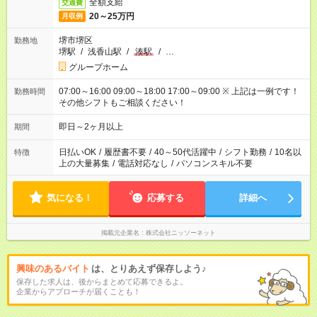
全額支給
交通費
20～25万円
月収例
堺市堺区
勤務地
堺駅
/
浅香山駅
/
湊駅
/
…
グループホーム
07:00～16:00 09:00～18:00 17:00～09:00 ※ 上記は一例です！
勤務時間
その他シフトもご相談ください！
即日～2ヶ月以上
期間
日払いOK
/
履歴書不要
/
40～50代活躍中
/
シフト勤務
/
10名以
特徴
上の大量募集
/
電話対応なし
/
パソコンスキル不要
気になる！
応募する
詳細へ
掲載元企業名
株式会社ニッソーネット
興味のあるバイト
は、とりあえず保存しよう♪
保存した求人は、後からまとめて応募できるよ。
企業からアプローチが届くことも！