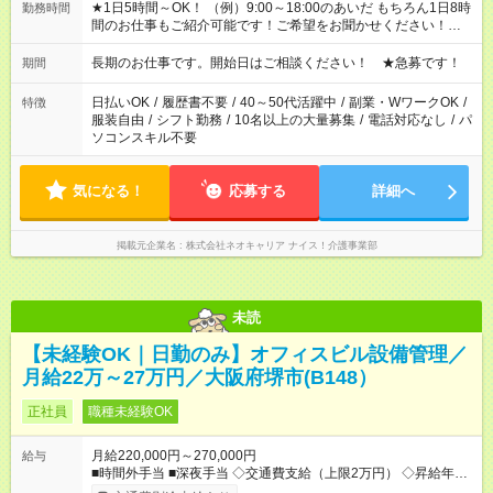
★1日5時間～OK！ （例）9:00～18:00のあいだ もちろん1日8時
勤務時間
間のお仕事もご紹介可能です！ご希望をお聞かせください！★家
庭の都合でお休みが必要な場合も遠慮なくご相談ください。 ※
週最低15時間以上の勤務が必要です
長期のお仕事です。開始日はご相談ください！ ★急募です！
期間
日払いOK
/
履歴書不要
/
40～50代活躍中
/
副業・WワークOK
/
特徴
服装自由
/
シフト勤務
/
10名以上の大量募集
/
電話対応なし
/
パ
ソコンスキル不要
気になる！
応募する
詳細へ
掲載元企業名
株式会社ネオキャリア ナイス！介護事業部
未読
【未経験OK｜日勤のみ】オフィスビル設備管理／
月給22万～27万円／大阪府堺市(B148）
正社員
職種未経験OK
月給220,000円～270,000円
給与
■時間外手当 ■深夜手当 ◇交通費支給（上限2万円） ◇昇給年1回
(5月) ◇賞与年2回 ◇退職金制度 ◇有給休暇 ◇特別休暇 ◇慶弔休暇