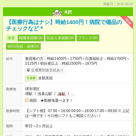
掲載日：2026.08.07
未読
NEW
【医療行為はナシ】時給1400円！病院で備品の
チェックなど＊
派遣
職種未経験OK
社会人未経験OK
ブランクOK
WEB登録・面接OK
無資格の方：時給1400円～1750円 / 介護福祉士：時給1700円～
給与
2125円 / 初任者以上：時給1500円～1875円
交通費別途支給あり
全額支給
交通費
堺市堺区
勤務地
堺駅
/
浅香山駅
/
湊駅
/
…
病院 ★勤務地選べます！
【シフト例】 07:00～16:00 09:00～18:00 17:00～09:00 ※ 上記
勤務時間
は一例です！その他シフトもご相談ください！
即日～2ヶ月以上
期間