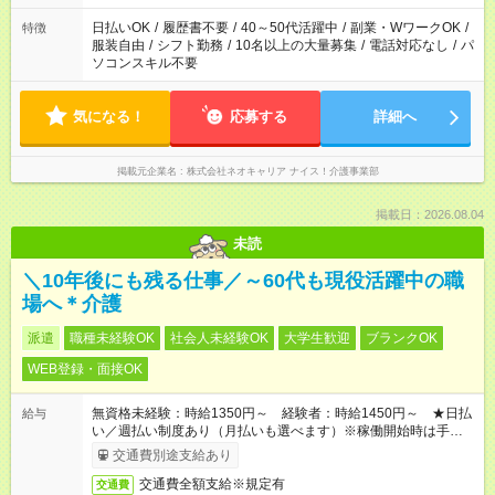
日払いOK
/
履歴書不要
/
40～50代活躍中
/
副業・WワークOK
/
特徴
服装自由
/
シフト勤務
/
10名以上の大量募集
/
電話対応なし
/
パ
ソコンスキル不要
気になる！
応募する
詳細へ
掲載元企業名
株式会社ネオキャリア ナイス！介護事業部
掲載日：2026.08.04
未読
＼10年後にも残る仕事／～60代も現役活躍中の職
場へ＊介護
派遣
職種未経験OK
社会人未経験OK
大学生歓迎
ブランクOK
WEB登録・面接OK
無資格未経験：時給1350円～ 経験者：時給1450円～ ★日払
給与
い／週払い制度あり（月払いも選べます）※稼働開始時は手続き
完了次第のお支払いとなります。
交通費別途支給あり
交通費全額支給※規定有
交通費