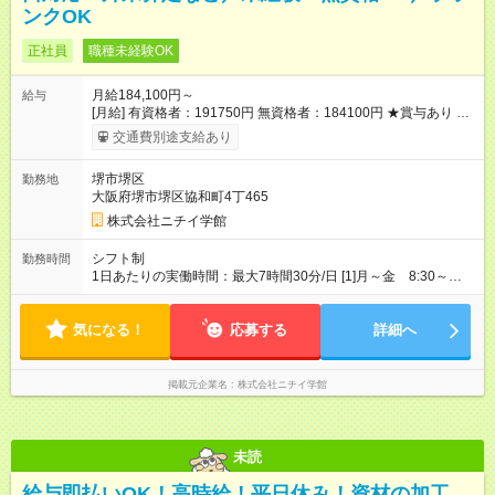
ンクOK
正社員
職種未経験OK
月給184,100円～
給与
[月給] 有資格者：191750円 無資格者：184100円 ★賞与あり 年
2回（業績による 初年度1回） ★キャリアアップ制度あり 進級
交通費別途支給あり
により給与がアップします！ 【試用期間】試用期間あり 試用期
間の長さ：3ヶ月 雇用形態、給与は本採用時と同じです。
堺市堺区
勤務地
大阪府堺市堺区協和町4丁465
株式会社ニチイ学館
シフト制
勤務時間
1日あたりの実働時間：最大7時間30分/日 [1]月～金 8:30～
17:00（休憩60分） [2]土曜 8:30～11:00（休憩なし） [3]土
曜 8:30～15:00（休憩45分）当番 ★[1]～[3]のシフトに対応で
気になる！
きる方 ※シフト制 ※土曜日は13:00まで残業あり
応募する
詳細へ
掲載元企業名
株式会社ニチイ学館
未読
給与即払いOK！高時給！平日休み！資材の加工、