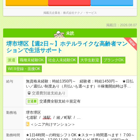
掲載元企業名
株式会社テクノ・サービス
掲載日：2026.08.07
未読
NEW
堺市堺区【週2日～】ホテルライクな高齢者マン
ションで生活サポート
派遣
職種未経験OK
社会人未経験OK
大学生歓迎
ブランクOK
WEB登録・面接OK
無資格未経験：時給1350円～ 経験者：時給1450円～ ★日払
給与
い／週払い制度あり（月払いも選べます）※稼働開始時は手続き
完了次第のお支払いとなります。
交通費別途支給あり
交通費全額支給※規定有
交通費
堺市堺区
勤務地
七道駅
/
湊駅
/
綾ノ町駅
/
…
＜シニア向けマンション＞
★1日4時間～の時短シフトOK ★スタート時間選べます！ 7:00～
勤務時間