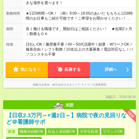
きな場所を選べます！
★1日5時間～OK！ （例）9:00～18:00のあいだ もちろん1日8時
勤務時間
間のお仕事もご紹介可能です！ご希望をお聞かせください！★家
庭の都合でお休みが必要な場合も遠慮なくご相談ください。 ※
週最低15時間以上の勤務が必要です
長く働ける職場です。開始日はご相談ください！ ★短期2ヶ月
期間
～勤務もＯＫ
日払いOK
/
履歴書不要
/
40～50代活躍中
/
副業・WワークOK
/
特徴
服装自由
/
シフト勤務
/
10名以上の大量募集
/
電話対応なし
/
パ
ソコンスキル不要
気になる！
応募する
詳細へ
掲載元企業名
株式会社ネオキャリア ナイス！介護事業部
掲載日：2026.08.06
未読
NEW
【日収2.3万円～×週2日～】病院で夜の見回りな
ど＠看護師サポ
派遣
職種未経験OK
社会人未経験OK
大学生歓迎
ブランクOK