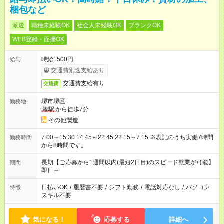
梱包など
派遣
職種未経験OK
社会人未経験OK
ブランクOK
WEB登録・面接OK
時給1500円
給与
交通費別途支給あり
交通費支給有り
交通費
堺市堺区
勤務地
湊駅
から徒歩7分
その他製造
7:00～15:30 14:45～22:45 22:15～7:15 ※表記のうち実働7時間
勤務時間
から8時間です。
長期【ご応募から1週間以内(最短2日目)のスピード就業が可能】
期間
即日～
日払いOK
/
履歴書不要
/
シフト勤務
/
電話対応なし
/
パソコン
特徴
スキル不要
気になる！
応募する
詳細へ