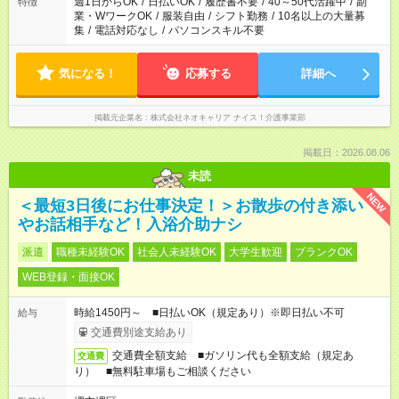
週1日からOK
/
日払いOK
/
履歴書不要
/
40～50代活躍中
/
副
特徴
業・WワークOK
/
服装自由
/
シフト勤務
/
10名以上の大量募
集
/
電話対応なし
/
パソコンスキル不要
気になる！
応募する
詳細へ
掲載元企業名
株式会社ネオキャリア ナイス！介護事業部
掲載日：2026.08.06
未読
NEW
＜最短3日後にお仕事決定！＞お散歩の付き添い
やお話相手など！入浴介助ナシ
派遣
職種未経験OK
社会人未経験OK
大学生歓迎
ブランクOK
WEB登録・面接OK
時給1450円～ ■日払いOK（規定あり）※即日払い不可
給与
交通費別途支給あり
交通費全額支給 ■ガソリン代も全額支給（規定あ
交通費
り） ■無料駐車場もご相談ください