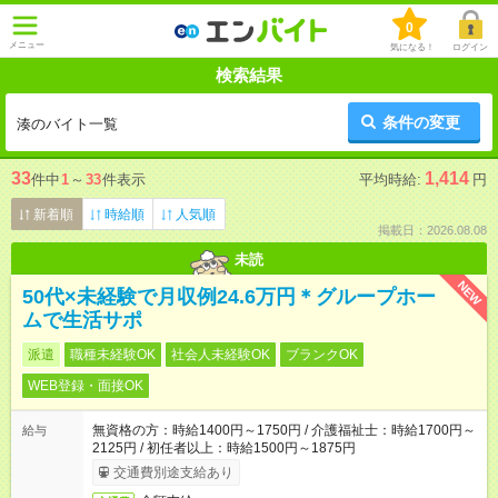
0
メニュー
気になる！
ログイン
検索結果
条件の変更
湊のバイト一覧
33
1,414
件中
1
～
33
件表示
平均時給:
円
新着順
時給順
人気順
掲載日：2026.08.08
未読
NEW
50代×未経験で月収例24.6万円＊グループホー
ムで生活サポ
派遣
職種未経験OK
社会人未経験OK
ブランクOK
WEB登録・面接OK
無資格の方：時給1400円～1750円 / 介護福祉士：時給1700円～
給与
2125円 / 初任者以上：時給1500円～1875円
交通費別途支給あり