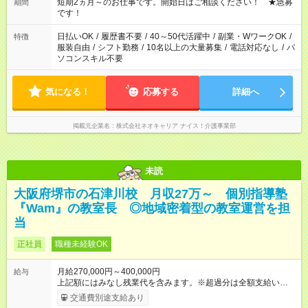
短期2ヵ月～のお仕事です。開始日はご相談ください！ ★急募
期間
です！
日払いOK
/
履歴書不要
/
40～50代活躍中
/
副業・WワークOK
/
特徴
服装自由
/
シフト勤務
/
10名以上の大量募集
/
電話対応なし
/
パ
ソコンスキル不要
気になる！
応募する
詳細へ
掲載元企業名
株式会社ネオキャリア ナイス！介護事業部
未読
大阪府堺市の石津川校 月収27万～ 個別指導塾
『Wam』の教室長 ◎地域密着型の教室運営を担
当
正社員
職種未経験OK
月給270,000円～400,000円
給与
上記額にはみなし残業代を含みます。※超過分は全額支給いたし
ます。 みなし残業代 59,000円／月 みなし残業時間 42時間／月
交通費別途支給あり
月給27万円～40万円 ◎管理職候補は、月給30万円以上です。 ◎