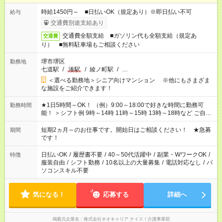
時給1450円～ ■日払いOK（規定あり）※即日払い不可
給与
交通費別途支給あり
交通費全額支給 ■ガソリン代も全額支給（規定あ
交通費
り） ■無料駐車場もご相談ください
堺市堺区
勤務地
七道駅
/
湊駅
/
綾ノ町駅
/
…
＜選べる勤務地＞シニア向けマンション ※他にもさまざま
な施設をご紹介できます！
★1日5時間～OK！ （例）9:00～18:00で好きな時間に勤務可
勤務時間
能！ ＞シフト例 9時～14時 11時～15時 13時～18時など ご自身
のご都合に合わせて勤務時間をご相談ください！ ★家庭の都合
でお休みや時間の調整が必要な場合も遠慮なくご相談くださ
短期2ヵ月～のお仕事です。開始日はご相談ください！ ★急募
期間
い。
です！
日払いOK
/
履歴書不要
/
40～50代活躍中
/
副業・WワークOK
/
特徴
服装自由
/
シフト勤務
/
10名以上の大量募集
/
電話対応なし
/
パ
ソコンスキル不要
気になる！
応募する
詳細へ
掲載元企業名
株式会社ネオキャリア ナイス！介護事業部