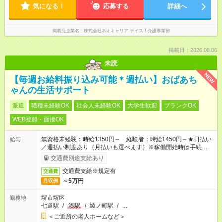
気になる！
応募する
詳細へ
掲載元企業名
株式会社ネオキャリア ナイス！介護事業部
掲載日：2026.08.06
未読
NEW
【毎週お給料振り込み可能＊週払い】おばあち
ゃんの生活サポート
派遣
職種未経験OK
社会人未経験OK
大学生歓迎
ブランクOK
WEB登録・面接OK
無資格未経験：時給1350円～ 経験者：時給1450円～★日払い
給与
／週払い制度あり（月払いも選べます）※稼働開始時は手続き完
了次第のお支払いとなります。
交通費別途支給あり
交通費支給※規定有
交通費
～5万円
月収例
堺市堺区
勤務地
七道駅
/
湊駅
/
綾ノ町駅
/
…
＜ご近所の老人ホームなど＞