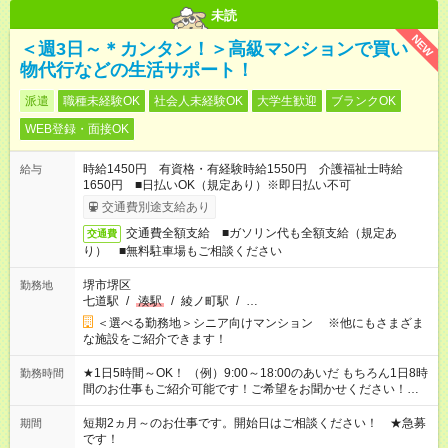
未読
NEW
＜週3日～＊カンタン！＞高級マンションで買い
物代行などの生活サポート！
派遣
職種未経験OK
社会人未経験OK
大学生歓迎
ブランクOK
WEB登録・面接OK
時給1450円 有資格・有経験時給1550円 介護福祉士時給
給与
1650円 ■日払いOK（規定あり）※即日払い不可
交通費別途支給あり
交通費全額支給 ■ガソリン代も全額支給（規定あ
交通費
り） ■無料駐車場もご相談ください
堺市堺区
勤務地
七道駅
/
湊駅
/
綾ノ町駅
/
…
＜選べる勤務地＞シニア向けマンション ※他にもさまざま
な施設をご紹介できます！
★1日5時間～OK！ （例）9:00～18:00のあいだ もちろん1日8時
勤務時間
間のお仕事もご紹介可能です！ご希望をお聞かせください！★家
庭の都合でお休みが必要な場合も遠慮なくご相談ください。 ※
週最低15時間以上の勤務が必要です
短期2ヵ月～のお仕事です。開始日はご相談ください！ ★急募
期間
です！