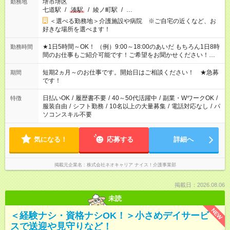
堺市堺区
勤務地
七道駅
/
湊駅
/
綾ノ町駅
/
…
＜選べる勤務地＞介護施設や病院 ※ご自宅の近くなど、お
好きな場所を選べます！
★1日5時間～OK！ （例）9:00～18:00のあいだ もちろん1日8時
勤務時間
間のお仕事もご紹介可能です！ご希望をお聞かせください！★家
庭の都合でお休みが必要な場合も遠慮なくご相談ください。 ※
週最低15時間以上の勤務が必要です
短期2ヵ月～のお仕事です。開始日はご相談ください！ ★急募
期間
です！
日払いOK
/
履歴書不要
/
40～50代活躍中
/
副業・WワークOK
/
特徴
服装自由
/
シフト勤務
/
10名以上の大量募集
/
電話対応なし
/
パ
ソコンスキル不要
気になる！
応募する
詳細へ
掲載元企業名
株式会社ネオキャリア ナイス！介護事業部
掲載日：2026.08.06
未読
NEW
＜経験ナシ・資格ナシOK！＞小さめデイサービ
スで送迎や見守りなど！