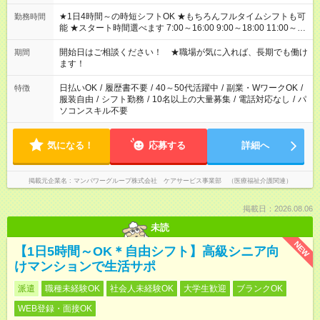
★1日4時間～の時短シフトOK ★もちろんフルタイムシフトも可
勤務時間
能 ★スタート時間選べます 7:00～16:00 9:00～18:00 11:00～
20:00 など 残業なし！ ※Wワークの場合、他のお仕事と合わせ
週40時間超の就業はご案内できません ※法令に基づき、週20時
開始日はご相談ください！ ★職場が気に入れば、長期でも働け
期間
間以上勤務は社会保険への加入対象となります ※労働者派遣法
ます！
（日雇い派遣の原則禁止）により、短時間・短期間の就業はご
案内が難しい場合があります
日払いOK
/
履歴書不要
/
40～50代活躍中
/
副業・WワークOK
/
特徴
服装自由
/
シフト勤務
/
10名以上の大量募集
/
電話対応なし
/
パ
ソコンスキル不要
気になる！
応募する
詳細へ
掲載元企業名
マンパワーグループ株式会社 ケアサービス事業部 （医療福祉介護関連）
掲載日：2026.08.06
未読
NEW
【1日5時間～OK＊自由シフト】高級シニア向
けマンションで生活サポ
派遣
職種未経験OK
社会人未経験OK
大学生歓迎
ブランクOK
WEB登録・面接OK