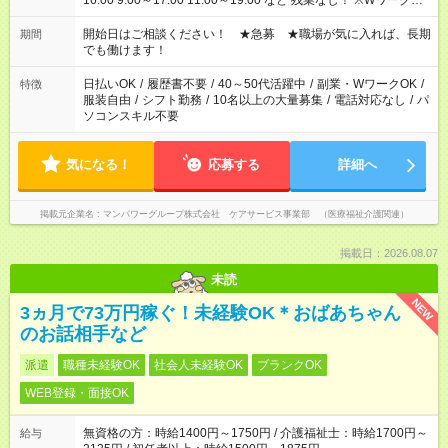
16:00 9:00～17:00 11:00～19:00 など 残業なし！ ※Wワークの
場合、他のお仕事と合わせ週40時間超の就業はご案内できませ
ん ※法令に基づき、週20時間以上勤務は社会保険への加入対象
開始日はご相談ください！ ★急募 ★職場が気に入れば、長期
期間
となります ※労働者派遣法（日雇い派遣の原則禁止）により、
でも働けます！
短時間・短期間の就業はご案内が難しい場合があります
日払いOK
/
履歴書不要
/
40～50代活躍中
/
副業・WワークOK
/
特徴
服装自由
/
シフト勤務
/
10名以上の大量募集
/
電話対応なし
/
パ
ソコンスキル不要
気になる！
応募する
詳細へ
掲載元企業名
マンパワーグループ株式会社 ケアサービス事業部 （医療福祉介護関連）
掲載日：2026.08.07
未読
NEW
3ヵ月で73万円稼ぐ！未経験OK＊おばあちゃん
のお話相手など
派遣
職種未経験OK
社会人未経験OK
ブランクOK
WEB登録・面接OK
無資格の方：時給1400円～1750円 / 介護福祉士：時給1700円～
給与