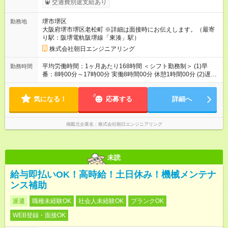
交通費別途支給あり
◇雇用保険 ◇健康保険 ◇労災保険 ◇厚生年金 ◇資格取得支援あり
◇制服貸与 ・上下作業服 ・ヘルメット ・安全靴 ◇定年制(60歳)
堺市堺区
勤務地
◇再雇用制度(65歳まで）宿直手当(1日当たり2,000円） 【試用
大阪府堺市堺区老松町 ※詳細は面接時にお伝えします。（最寄
期間】試用期間あり 試用期間の長さ：3ヶ月 雇用形態、給与は
り駅：阪堺電軌阪堺線「東湊」駅）
本採用時と同じです。
株式会社朝日エンジニアリング
平均労働時間：1ヶ月あたり168時間 ＜シフト勤務制＞ (1)早
勤務時間
番：8時00分～17時00分 実働8時間00分 休憩1時間00分 (2)遅
番 ：10時00分～19時00分 実働8時間00分 休憩1時間00分 ■休
日：月8日 ■夏季休暇(3日支給） 平均労働時間：1ヶ月あたり168
気になる！
時間 ＜シフト勤務制＞ (1)早番：8時00分～17時00分 実働8時間
応募する
詳細へ
00分 休憩1時間00分 (2)遅番 ：10時00分～19時00分 実働8時間
00分 休憩1時間00分 ■休日：月8日 ■夏季休暇(3日支給）
掲載元企業名
株式会社朝日エンジニアリング
未読
給与即払いOK！高時給！土日休み！機械メンテナ
ンス補助
派遣
職種未経験OK
社会人未経験OK
ブランクOK
WEB登録・面接OK