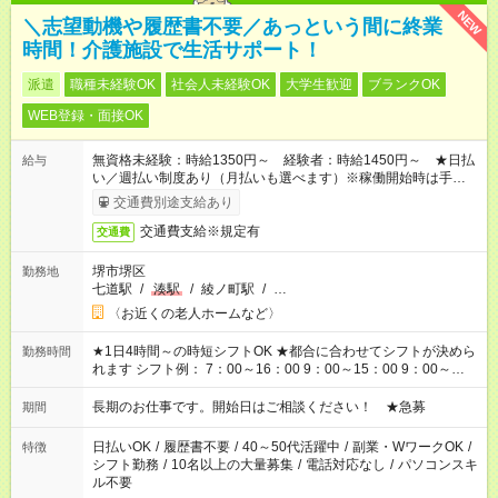
NEW
＼志望動機や履歴書不要／あっという間に終業
時間！介護施設で生活サポート！
派遣
職種未経験OK
社会人未経験OK
大学生歓迎
ブランクOK
WEB登録・面接OK
無資格未経験：時給1350円～ 経験者：時給1450円～ ★日払
給与
い／週払い制度あり（月払いも選べます）※稼働開始時は手続き
完了次第のお支払いとなります。
交通費別途支給あり
交通費支給※規定有
交通費
堺市堺区
勤務地
七道駅
/
湊駅
/
綾ノ町駅
/
…
〈お近くの老人ホームなど〉
★1日4時間～の時短シフトOK ★都合に合わせてシフトが決めら
勤務時間
れます シフト例： 7：00～16：00 9：00～15：00 9：00～
18：00 11：00～20：00 など ※Wワークの場合、他のお仕事と
合わせ週40時間超の就業はご案内できません ※法令に基づき、
長期のお仕事です。開始日はご相談ください！ ★急募
期間
週20時間以上勤務は社会保険への加入対象となります ※労働者
派遣法（日雇い派遣の原則禁止）により、短時間・短期間の就
日払いOK
/
履歴書不要
/
40～50代活躍中
/
副業・WワークOK
/
特徴
業はご案内が難しい場合があります
シフト勤務
/
10名以上の大量募集
/
電話対応なし
/
パソコンスキ
ル不要