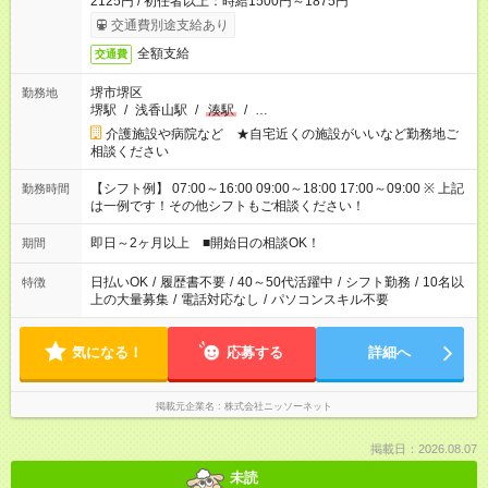
2125円 / 初任者以上：時給1500円～1875円
交通費別途支給あり
全額支給
交通費
堺市堺区
勤務地
堺駅
/
浅香山駅
/
湊駅
/
…
介護施設や病院など ★自宅近くの施設がいいなど勤務地ご
相談ください
【シフト例】 07:00～16:00 09:00～18:00 17:00～09:00 ※ 上記
勤務時間
は一例です！その他シフトもご相談ください！
即日～2ヶ月以上 ■開始日の相談OK！
期間
日払いOK
/
履歴書不要
/
40～50代活躍中
/
シフト勤務
/
10名以
特徴
上の大量募集
/
電話対応なし
/
パソコンスキル不要
気になる！
応募する
詳細へ
掲載元企業名
株式会社ニッソーネット
掲載日：2026.08.07
未読