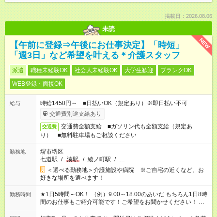
掲載日：2026.08.06
未読
NEW
【午前に登録⇒午後にお仕事決定】「時短」
「週3日」など希望を叶える＊介護スタッフ
派遣
職種未経験OK
社会人未経験OK
大学生歓迎
ブランクOK
WEB登録・面接OK
時給1450円～ ■日払いOK（規定あり）※即日払い不可
給与
交通費別途支給あり
交通費全額支給 ■ガソリン代も全額支給（規定あ
交通費
り） ■無料駐車場もご相談ください
堺市堺区
勤務地
七道駅
/
湊駅
/
綾ノ町駅
/
…
＜選べる勤務地＞介護施設や病院 ※ご自宅の近くなど、お
好きな場所を選べます！
★1日5時間～OK！ （例）9:00～18:00のあいだ もちろん1日8時
勤務時間
間のお仕事もご紹介可能です！ご希望をお聞かせください！ ※
週最低15時間以上の勤務が必要です