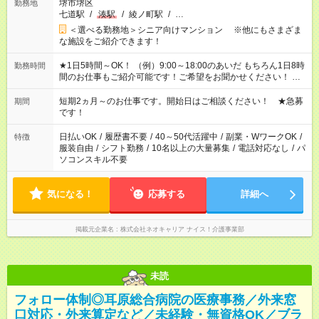
堺市堺区
勤務地
七道駅
/
湊駅
/
綾ノ町駅
/
…
＜選べる勤務地＞シニア向けマンション ※他にもさまざま
な施設をご紹介できます！
★1日5時間～OK！ （例）9:00～18:00のあいだ もちろん1日8時
勤務時間
間のお仕事もご紹介可能です！ご希望をお聞かせください！ ★
家庭の都合でお休みが必要な場合も遠慮なくご相談ください。
※週最低15時間以上の勤務が必要です
短期2ヵ月～のお仕事です。開始日はご相談ください！ ★急募
期間
です！
日払いOK
/
履歴書不要
/
40～50代活躍中
/
副業・WワークOK
/
特徴
服装自由
/
シフト勤務
/
10名以上の大量募集
/
電話対応なし
/
パ
ソコンスキル不要
気になる！
応募する
詳細へ
掲載元企業名
株式会社ネオキャリア ナイス！介護事業部
未読
フォロー体制◎耳原総合病院の医療事務／外来窓
口対応・外来算定など／未経験・無資格OK／ブラ