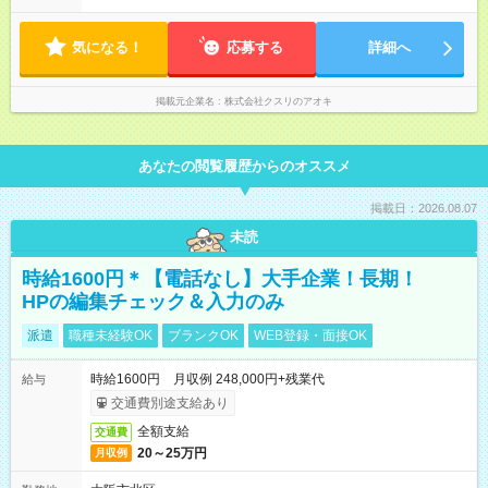
時～20時 遅番：13時～22時 平均労働時間：1週間あたり40時間
1ヶ月単位の変形労働時間制（週平均40時間以内） ★残業は月
7.8時間ほど（2025年実績） ＜店舗の基本営業時間＞ 9時～22
気になる！
応募する
詳細へ
時 ※勤務時間は店舗により異なります。 ＜シフト例＞ 早番：8
時00分～17時00分 中番：11時～20時 遅番：13時～22時
掲載元企業名
株式会社クスリのアオキ
あなたの閲覧履歴からのオススメ
掲載日：2026.08.07
未読
時給1600円＊【電話なし】大手企業！長期！
HPの編集チェック＆入力のみ
派遣
職種未経験OK
ブランクOK
WEB登録・面接OK
時給1600円 月収例 248,000円+残業代
給与
交通費別途支給あり
全額支給
交通費
20～25万円
月収例