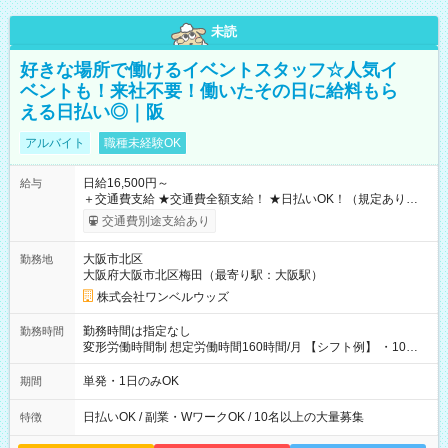
未読
好きな場所で働けるイベントスタッフ☆人気イ
ベントも！来社不要！働いたその日に給料もら
える日払い◎｜阪
アルバイト
職種未経験OK
日給16,500円～
給与
＋交通費支給 ★交通費全額支給！ ★日払いOK！（規定あり） ┗
働いたその日に現金GET♪ お仕事後はコンビニATMから 日払
交通費別途支給あり
い分を引き落とせます！ 【試用期間】試用期間なし
大阪市北区
勤務地
大阪府大阪市北区梅田（最寄り駅：大阪駅）
株式会社ワンベルウッズ
勤務時間は指定なし
勤務時間
変形労働時間制 想定労働時間160時間/月 【シフト例】 ・10：
00～20：00
単発・1日のみOK
期間
日払いOK / 副業・WワークOK / 10名以上の大量募集
特徴