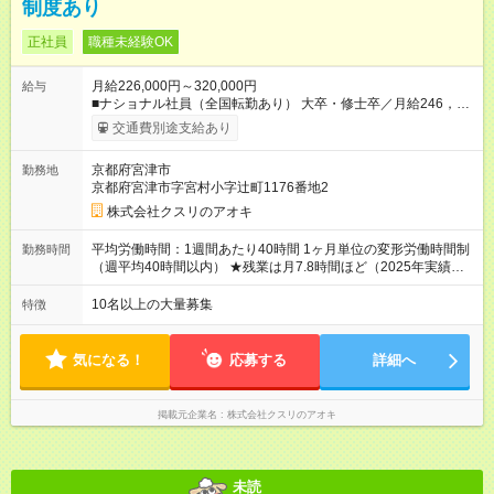
制度あり
正社員
職種未経験OK
月給226,000円～320,000円
給与
■ナショナル社員（全国転勤あり） 大卒・修士卒／月給246，
000円～320，000円 高校・短大・専門卒／月給226，000円～
交通費別途支給あり
320，000円 ★エリア手当（石川県、富山県、福井県、岐阜県、
群馬県、茨城県 月1万円）を会社規定に基づき別途支給 ★別
京都府宮津市
勤務地
途、賞与（年2回）、各種手当あり ★登録販売者資格保持者に
京都府宮津市字宮村小字辻町1176番地2
は、別途月1万円支給（実務経験がない方にも同額を支給） ※た
だし、短時間勤務・早番固定社員は当社規定に従い額が変動 ＝
株式会社クスリのアオキ
＝＝＝＝＝＝＝＝＝＝＝＝＝ ★職務給制度で実力次第で収入ア
ップ！ 職務内容に応じて給与が支払われ、昇格試験なく役職に
平均労働時間：1週間あたり40時間 1ヶ月単位の変形労働時間制
勤務時間
就いた時点で年収がUPする制度です。 約4割の社員が入社3年目
（週平均40時間以内） ★残業は月7.8時間ほど（2025年実績）
で店長に就いています。 昇格すると、最大500万円の年収を手
＜店舗の基本営業時間＞ 9時～22時 ※勤務時間は店舗により異
にできます。 ＝＝＝＝＝＝＝＝＝＝＝＝＝＝ 【試用期間】試用
なります。 ＜シフト例＞ 早番：8時00分～17時00分 中番：11
10名以上の大量募集
特徴
期間なし
時～20時 遅番：13時～22時 平均労働時間：1週間あたり40時間
1ヶ月単位の変形労働時間制（週平均40時間以内） ★残業は月
7.8時間ほど（2025年実績） ＜店舗の基本営業時間＞ 9時～22
気になる！
応募する
詳細へ
時 ※勤務時間は店舗により異なります。 ＜シフト例＞ 早番：8
時00分～17時00分 中番：11時～20時 遅番：13時～22時
掲載元企業名
株式会社クスリのアオキ
未読