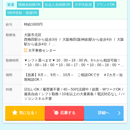
派遣
職種未経験OK
社会人未経験OK
大学生歓迎
ブランクOK
WEB登録・面接OK
時給1600円
給与
大阪市北区
勤務地
西梅田駅から徒歩3分
/
大阪梅田(阪神線)駅から徒歩4分
/
大阪
駅から徒歩4分
/
…
大手事務センター
▼シフト選べます▼ 10：00～19：00 内、6ｈから相談可能！
勤務時間
＊10：00～16：00 ＊10：00～17：00 ＊10：00～18：00 ＊
11：00～19：00 ＊12：00～19：00 ＊13：00～19：00
【急募】8月～、9月～、10月～ ご相談OKです ＃2カ月～短
期間
期相談OK！
日払いOK
/
履歴書不要
/
40～50代活躍中
/
副業・WワークOK
/
特徴
服装自由
/
シフト勤務
/
10名以上の大量募集
/
電話対応なし
/
パ
ソコンスキル不要
気になる！
応募する
詳細へ