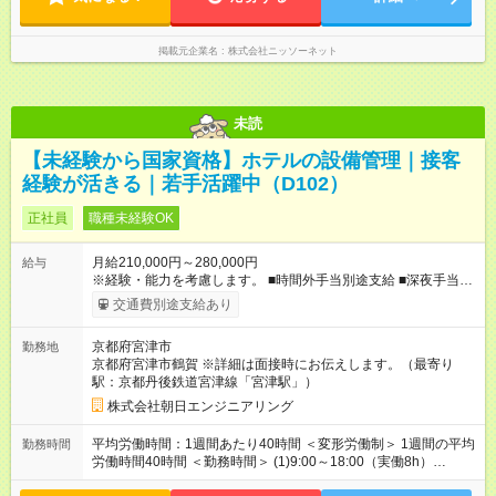
掲載元企業名
株式会社ニッソーネット
未読
【未経験から国家資格】ホテルの設備管理｜接客
経験が活きる｜若手活躍中（D102）
正社員
職種未経験OK
月給210,000円～280,000円
給与
※経験・能力を考慮します。 ■時間外手当別途支給 ■深夜手当別
途支給 【試用期間】試用期間あり 試用期間の長さ：3ヶ月 雇用
交通費別途支給あり
形態、給与は本採用時と同じです。
京都府宮津市
勤務地
京都府宮津市鶴賀 ※詳細は面接時にお伝えします。（最寄り
駅：京都丹後鉄道宮津線「宮津駅」）
株式会社朝日エンジニアリング
平均労働時間：1週間あたり40時間 ＜変形労働制＞ 1週間の平均
勤務時間
労働時間40時間 ＜勤務時間＞ (1)9:00～18:00（実働8h）
(2)9:00～翌9:00（実働16h、休憩8h） ※上記(1)(2)のシフト制