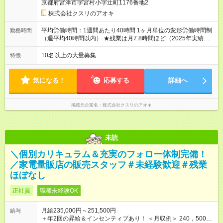
京都府宮津市字宮村小字辻町1176番地2
にも同額を支給） ※ただし、短時間勤務・早番固定社員は当社
規定に従い額が変動 【試用期間】試用期間なし ＝＝＝＝＝＝＝
株式会社クスリのアオキ
＝＝＝＝＝＝＝ ★職務給制度で実力次第で収入アップ！ 職務内
容に応じて給与が支払われ、昇格試験なく役職に就いた時点で
平均労働時間：1週間あたり40時間 1ヶ月単位の変形労働時間制
勤務時間
年収がUPする制度です。 約4割の社員が入社3年目で店長に就い
（週平均40時間以内） ★残業は月7.8時間ほど（2025年実績）
ています。 昇格すると、最大500万円の年収を手にできます。
＜店舗の基本営業時間＞ 9時～22時 ※勤務時間は店舗により異
＝＝＝＝＝＝＝＝＝＝＝＝＝＝ 【試用期間】試用期間なし
なります。 ＜シフト例＞ 早番：8時00分～17時00分 中番：11
10名以上の大量募集
特徴
時～20時 遅番：13時～22時 平均労働時間：1週間あたり40時間
1ヶ月単位の変形労働時間制（週平均40時間以内） ★残業は月
7.8時間ほど（2025年実績） ＜店舗の基本営業時間＞ 9時～22
気になる！
応募する
詳細へ
時 ※勤務時間は店舗により異なります。 ＜シフト例＞ 早番：8
時00分～17時00分 中番：11時～20時 遅番：13時～22時
掲載元企業名
株式会社クスリのアオキ
未読
＼個別カリキュラム＆充実のフォロー体制完備！
／家電量販店の販売スタッフ＃未経験歓迎＃残業
ほぼなし
正社員
職種未経験OK
月給235,000円～251,500円
給与
＋年2回の昇給＆インセンティブあり！ ＜月収例＞ 240，500円