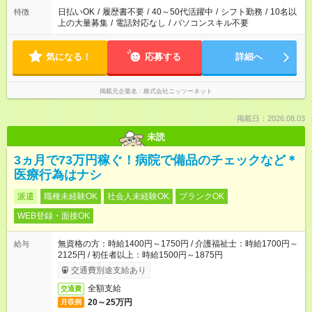
日払いOK
/
履歴書不要
/
40～50代活躍中
/
シフト勤務
/
10名以
特徴
上の大量募集
/
電話対応なし
/
パソコンスキル不要
気になる！
応募する
詳細へ
掲載元企業名
株式会社ニッソーネット
掲載日：2026.08.03
未読
3ヵ月で73万円稼ぐ！病院で備品のチェックなど＊
医療行為はナシ
派遣
職種未経験OK
社会人未経験OK
ブランクOK
WEB登録・面接OK
無資格の方：時給1400円～1750円 / 介護福祉士：時給1700円～
給与
2125円 / 初任者以上：時給1500円～1875円
交通費別途支給あり
全額支給
交通費
20～25万円
月収例