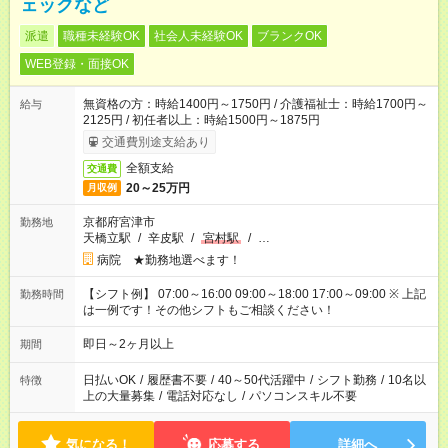
ェックなど
派遣
職種未経験OK
社会人未経験OK
ブランクOK
WEB登録・面接OK
無資格の方：時給1400円～1750円 / 介護福祉士：時給1700円～
給与
2125円 / 初任者以上：時給1500円～1875円
交通費別途支給あり
全額支給
交通費
20～25万円
月収例
京都府宮津市
勤務地
天橋立駅
/
辛皮駅
/
宮村駅
/
…
病院 ★勤務地選べます！
【シフト例】 07:00～16:00 09:00～18:00 17:00～09:00 ※ 上記
勤務時間
は一例です！その他シフトもご相談ください！
即日～2ヶ月以上
期間
日払いOK
/
履歴書不要
/
40～50代活躍中
/
シフト勤務
/
10名以
特徴
上の大量募集
/
電話対応なし
/
パソコンスキル不要
気になる！
応募する
詳細へ