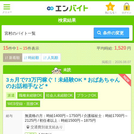
0
メニュー
気になる！
ログイン
検索結果
条件の変更
宮村のバイト一覧
15
1,520
件中
1
～
15
件表示
平均時給:
円
新着順
時給順
人気順
掲載日：2026.08.07
未読
NEW
3ヵ月で73万円稼ぐ！未経験OK＊おばあちゃん
のお話相手など＊
派遣
職種未経験OK
社会人未経験OK
ブランクOK
WEB登録・面接OK
無資格の方：時給1400円～1750円 / 介護福祉士：時給1700円～
給与
2125円 / 初任者以上：時給1500円～1875円
交通費別途支給あり