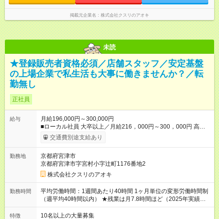
時00分～17時00分 中番：11時～20時 遅番：13時～22時
掲載元企業名
株式会社クスリのアオキ
未読
★登録販売者資格必須／店舗スタッフ／安定基盤
の上場企業で私生活も大事に働きませんか？／転
勤無し
正社員
月給196,000円～300,000円
給与
■ローカル社員 大卒以上／月給216，000円～300，000円 高卒
以上／月給196，000円～300，000円 ★エリア手当（石川県、
交通費別途支給あり
富山県、福井県、岐阜県、群馬県、茨城県 月1万円）を会社規
定に基づき別途支給 ★別途、賞与（年2回）、各種手当あり ★登
京都府宮津市
勤務地
録販売者資格保持者への月1万円支給を含む（実務経験がない方
京都府宮津市字宮村小字辻町1176番地2
にも同額を支給） ※ただし、短時間勤務・早番固定社員は当社
規定に従い額が変動 【試用期間】試用期間なし ＝＝＝＝＝＝＝
株式会社クスリのアオキ
＝＝＝＝＝＝＝ ★職務給制度で実力次第で収入アップ！ 職務内
容に応じて給与が支払われ、昇格試験なく役職に就いた時点で
平均労働時間：1週間あたり40時間 1ヶ月単位の変形労働時間制
勤務時間
年収がUPする制度です。 約4割の社員が入社3年目で店長に就い
（週平均40時間以内） ★残業は月7.8時間ほど（2025年実績）
ています。 昇格すると、最大500万円の年収を手にできます。
＜店舗の基本営業時間＞ 9時～22時 ※勤務時間は店舗により異
＝＝＝＝＝＝＝＝＝＝＝＝＝＝ 【試用期間】試用期間なし
なります。 ＜シフト例＞ 早番：8時00分～17時00分 中番：11
10名以上の大量募集
特徴