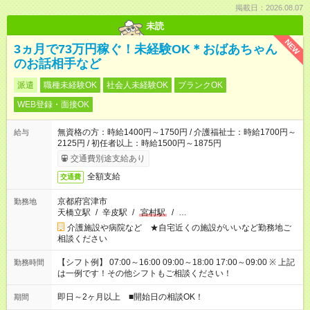
掲載日：2026.08.07
未読
NEW
3ヵ月で73万円稼ぐ！未経験OK＊おばあちゃん
のお話相手など
派遣
職種未経験OK
社会人未経験OK
ブランクOK
WEB登録・面接OK
無資格の方：時給1400円～1750円 / 介護福祉士：時給1700円～
給与
2125円 / 初任者以上：時給1500円～1875円
交通費別途支給あり
全額支給
交通費
京都府宮津市
勤務地
天橋立駅
/
辛皮駅
/
宮村駅
/
…
介護施設や病院など ★自宅近くの施設がいいなど勤務地ご
相談ください
【シフト例】 07:00～16:00 09:00～18:00 17:00～09:00 ※ 上記
勤務時間
は一例です！その他シフトもご相談ください！
即日～2ヶ月以上 ■開始日の相談OK！
期間