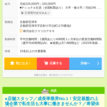
月給226,000円～320,000円
給与
■ナショナル社員（全国転勤あり） 大卒・修士卒／月給246，
000円～320，000円 高校・短大・専門卒／月給226，000円～
交通費別途支給あり
320，000円 ★エリア手当（石川県、富山県、福井県、岐阜県、
群馬県、茨城県 月1万円）を会社規定に基づき別途支給 ★別
京都府宮津市
勤務地
途、賞与（年2回）、各種手当あり ★登録販売者資格保持者への
京都府宮津市字宮村小字辻町1176番地2
月1万円支給を含む（実務経験がない方にも同額を支給） ※ただ
し、短時間勤務・早番固定社員は当社規定に従い額が変動 ＝＝
株式会社クスリのアオキ
＝＝＝＝＝＝＝＝＝＝＝＝ ★職務給制度で実力次第で収入アッ
プ！ 職務内容に応じて給与が支払われ、昇格試験なく役職に就
平均労働時間：1週間あたり40時間 1ヶ月単位の変形労働時間制
勤務時間
いた時点で年収がUPする制度です。 約4割の社員が入社3年目で
（週平均40時間以内） ★残業は月7.8時間ほど（2025年実績）
店長に就いています。 昇格すると、最大500万円の年収を手に
＜店舗の基本営業時間＞ 9時～22時 ※勤務時間は店舗により異
できます。 ＝＝＝＝＝＝＝＝＝＝＝＝＝＝ 【試用期間】試用期
なります。 ＜シフト例＞ 早番：8時00分～17時00分 中番：11
10名以上の大量募集
特徴
間なし
時～20時 遅番：13時～22時 平均労働時間：1週間あたり40時間
1ヶ月単位の変形労働時間制（週平均40時間以内） ★残業は月
7.8時間ほど（2025年実績） ＜店舗の基本営業時間＞ 9時～22
気になる！
応募する
詳細へ
時 ※勤務時間は店舗により異なります。 ＜シフト例＞ 早番：8
時00分～17時00分 中番：11時～20時 遅番：13時～22時
掲載元企業名
株式会社クスリのアオキ
未読
●店舗スタッフ／成長率業界No.1！安定基盤の上
場企業で私生活も大事に働きませんか？／希望休