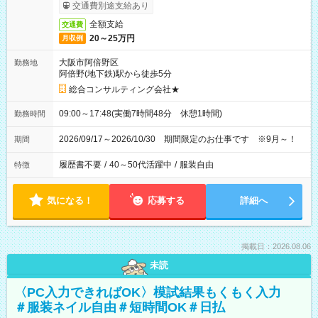
交通費別途支給あり
全額支給
交通費
20～25万円
月収例
大阪市阿倍野区
勤務地
阿倍野(地下鉄)駅から徒歩5分
総合コンサルティング会社★
09:00～17:48(実働7時間48分 休憩1時間)
勤務時間
2026/09/17～2026/10/30 期間限定のお仕事です ※9月～！
期間
履歴書不要
/
40～50代活躍中
/
服装自由
特徴
気になる！
応募する
詳細へ
掲載日：2026.08.06
未読
〈PC入力できればOK〉模試結果もくもく入力
＃服装ネイル自由＃短時間OK＃日払