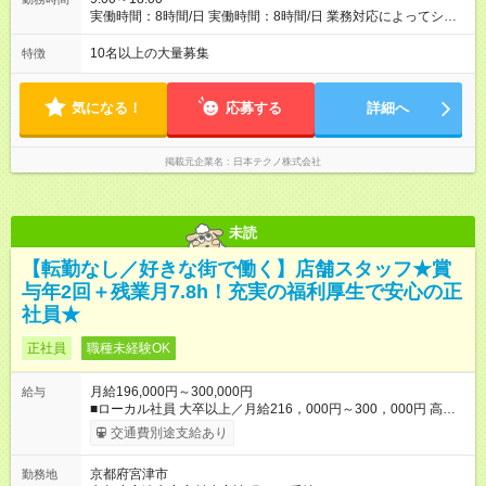
実働時間：8時間/日 実働時間：8時間/日 業務対応によってシフ
ト勤務もあります
10名以上の大量募集
特徴
気になる！
応募する
詳細へ
掲載元企業名
日本テクノ株式会社
未読
【転勤なし／好きな街で働く】店舗スタッフ★賞
与年2回＋残業月7.8h！充実の福利厚生で安心の正
社員★
正社員
職種未経験OK
月給196,000円～300,000円
給与
■ローカル社員 大卒以上／月給216，000円～300，000円 高卒
以上／月給196，000円～300，000円 ★エリア手当（石川県、
交通費別途支給あり
富山県、福井県、岐阜県、群馬県、茨城県 月1万円）を会社規
定に基づき別途支給 ★別途、賞与（年2回）、各種手当あり ★登
京都府宮津市
勤務地
録販売者資格保持者には、別途月1万円支給（実務経験がない方