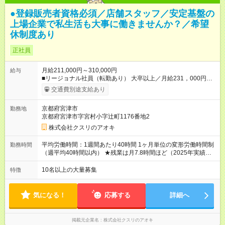
●登録販売者資格必須／店舗スタッフ／安定基盤の
上場企業で私生活も大事に働きませんか？／希望
休制度あり
正社員
月給211,000円～310,000円
給与
■リージョナル社員（転勤あり） 大卒以上／月給231，000円～
310，000円 高卒以上／月給211，000円～310，000円 ★エリア
交通費別途支給あり
手当（石川県、富山県、福井県、岐阜県、群馬県、茨城県 月1
万円）を会社規定に基づき別途支給 ★別途、賞与（年2回）、各
京都府宮津市
勤務地
種手当あり ★登録販売者資格保持者への月1万円支給を含む（実
京都府宮津市字宮村小字辻町1176番地2
務経験がない方にも同額を支給） ※ただし、短時間勤務・早番
固定社員は当社規定に従い額が変動 ＝＝＝＝＝＝＝＝＝＝＝＝
株式会社クスリのアオキ
＝＝ ★職務給制度で実力次第で収入アップ！ 職務内容に応じて
給与が支払われ、昇格試験なく役職に就いた時点で年収がUPす
平均労働時間：1週間あたり40時間 1ヶ月単位の変形労働時間制
勤務時間
る制度です。 約4割の社員が入社3年目で店長に就いています。
（週平均40時間以内） ★残業は月7.8時間ほど（2025年実績）
昇格すると、最大500万円の年収を手にできます。 ＝＝＝＝＝
＜店舗の基本営業時間＞ 9時～22時 ※勤務時間は店舗により異
＝＝＝＝＝＝＝＝＝ 【試用期間】試用期間なし
なります。 ＜シフト例＞ 早番：8時00分～17時00分 中番：11
10名以上の大量募集
特徴
時～20時 遅番：13時～22時 平均労働時間：1週間あたり40時間
1ヶ月単位の変形労働時間制（週平均40時間以内） ★残業は月
7.8時間ほど（2025年実績） ＜店舗の基本営業時間＞ 9時～22
気になる！
応募する
詳細へ
時 ※勤務時間は店舗により異なります。 ＜シフト例＞ 早番：8
時00分～17時00分 中番：11時～20時 遅番：13時～22時
掲載元企業名
株式会社クスリのアオキ