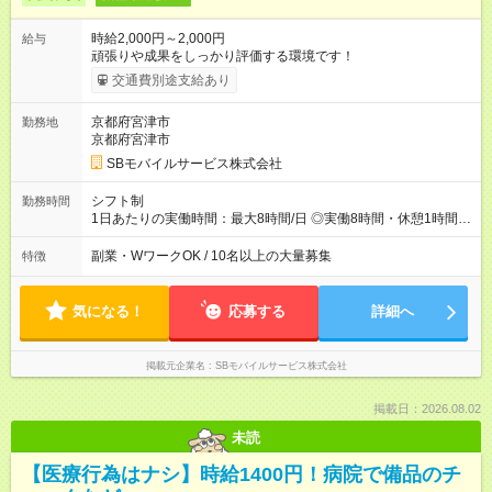
時給2,000円～2,000円
給与
頑張りや成果をしっかり評価する環境です！
交通費別途支給あり
京都府宮津市
勤務地
京都府宮津市
SBモバイルサービス株式会社
シフト制
勤務時間
1日あたりの実働時間：最大8時間/日 ◎実働8時間・休憩1時間 ◎
残業は月平均5時間程度です
副業・WワークOK / 10名以上の大量募集
特徴
気になる！
応募する
詳細へ
掲載元企業名
SBモバイルサービス株式会社
掲載日：2026.08.02
未読
【医療行為はナシ】時給1400円！病院で備品のチ