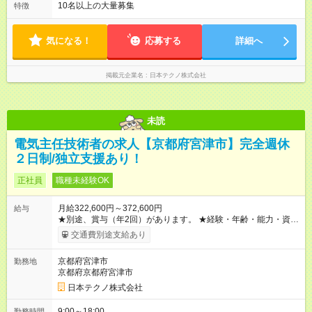
り。 その場合、振替/代休の取得をして頂きます。
10名以上の大量募集
特徴
気になる！
応募する
詳細へ
掲載元企業名
日本テクノ株式会社
未読
電気主任技術者の求人【京都府宮津市】完全週休
２日制/独立支援あり！
正社員
職種未経験OK
月給322,600円～372,600円
給与
★別途、賞与（年2回）があります。 ★経験・年齢・能力・資格
などを考慮して、加給優遇します。 ※3ヶ月間の試用期間があり
交通費別途支給あり
ます。期間中の雇用形態・給与・待遇に差異はありません。
【試用期間】試用期間あり 試用期間の長さ：3ヶ月 雇用形態、
京都府宮津市
勤務地
給与は本採用時と同じです。
京都府京都府宮津市
日本テクノ株式会社
9:00～18:00
勤務時間