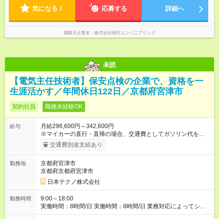
※(2)勤務の翌日は明休⇒公休 平均労働時間：1週間あたり40時間
気になる！
＜変形労働制＞ 1週間の平均労働時間40時間 ＜勤務時間＞
応募する
詳細へ
(1)9:00～18:00（実働8h） (2)9:00～翌9:00（実働16h、休憩
8h） ※上記(1)(2)のシフト制 ※(2)勤務の翌日は明休⇒公休
掲載元企業名
株式会社朝日エンジニアリング
未読
【電気主任技術者】保安点検の企業で、資格を一
生涯活かす／年間休日122日／京都府宮津市
契約社員
職種未経験OK
月給296,600円～342,600円
給与
※マイカーの直行・直帰の場合、交通費としてガソリン代を支給
します。 【試用期間】試用期間あり 試用期間の長さ：3ヶ月 雇
交通費別途支給あり
用形態、給与は本採用時と同じです。
京都府宮津市
勤務地
京都府京都府宮津市
日本テクノ株式会社
9:00～18:00
勤務時間
実働時間：8時間/日 実働時間：8時間/日 業務対応によってシフ
ト勤務もあります 勤務状況によっては土日祝日の作業出勤あ