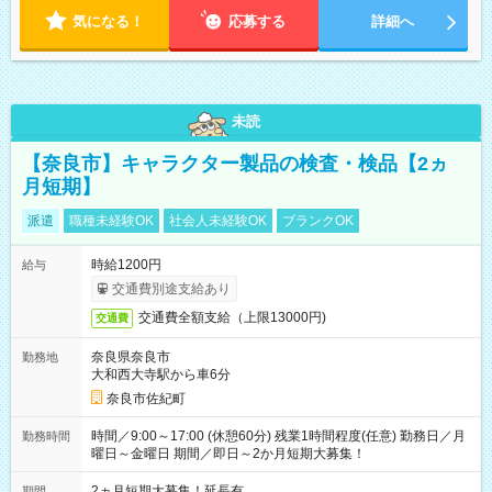
気になる！
応募する
詳細へ
未読
【奈良市】キャラクター製品の検査・検品【2ヵ
月短期】
派遣
職種未経験OK
社会人未経験OK
ブランクOK
時給1200円
給与
交通費別途支給あり
交通費全額支給（上限13000円)
交通費
奈良県奈良市
勤務地
大和西大寺駅から車6分
奈良市佐紀町
時間／9:00～17:00 (休憩60分) 残業1時間程度(任意) 勤務日／月
勤務時間
曜日～金曜日 期間／即日～2か月短期大募集！
2ヵ月短期大募集！延長有
期間