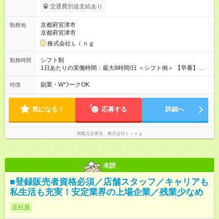
～＋インセンティブ＋賞与＋諸手当 ◎経験・能力を考慮し、決
交通費別途支給あり
定します。 ◎残業が発生した場合は、時間外手当を別途全額支
給します。 ＼頑張りが収入に直結！／ あなたの頑張りを正当に
京都府宮津市
勤務地
評価するため、年2回の昇給機会を設けています。 さらに、店舗
京都府宮津市
目標の達成に応じてインセンティブを支給。 チームで協力して
得られる達成感は格別です♪ また、「家電アドバイザー」などの
株式会社Ｌｉｎｇ
資格を取得すれば、資格手当も支給。 スキルアップが収入アッ
プに繋がる環境です！ 【試用期間】試用期間あり 試用期間の長
シフト制
勤務時間
さ：3ヶ月 ※ 雇用形態と給与に、本採用時と異なる部分がありま
1日あたりの実働時間：最大8時間/日 ＜シフト例＞ 【早番】
す。 雇用形態：中途採用（契約社員） 給与：本採用時と同じで
10:00～19:00 【遅番】12:00～21:00 ◎それぞれのご事情に合わ
す。
せて、できるだけシフトも調整します！ ＼残業はありません！
副業・WワークOK
特徴
／ 基本的には定時にすぐ退勤できる環境。 退勤後は趣味に没
頭、大切な人たちと過ごすなど、プライベートもしっかり大切
にしながらご活躍いただけます♪
気になる！
応募する
詳細へ
掲載元企業名
株式会社Ｌｉｎｇ
未読
■登録販売者資格必須／店舗スタッフ／キャリアも
私生活も充実！安定業界の上場企業／残業少なめ
正社員