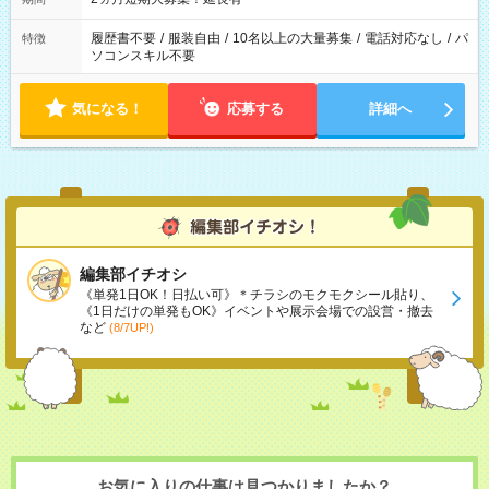
履歴書不要
/
服装自由
/
10名以上の大量募集
/
電話対応なし
/
パ
特徴
ソコンスキル不要
気になる！
応募する
詳細へ
編集部イチオシ
《単発1日OK！日払い可》＊チラシのモクモクシール貼り、
《1日だけの単発もOK》イベントや展示会場での設営・撤去
など
(8/7UP!)
お気に入りの仕事は見つかりましたか？