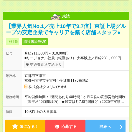
未読
【業界人気No.1／売上10年で3.7倍】東証上場グル
ープの安定企業でキャリアを築く店舗スタッフ●
正社員
職種未経験OK
月給211,000円～310,000円
給与
■リージョナル社員（転勤あり） 大卒以上／月給231，000円～
310，000円 高卒以上／月給211，000円～310，000円 ★エリア
交通費別途支給あり
手当（石川県、富山県、福井県、岐阜県、群馬県、茨城県 月1
万円）を会社規定に基づき別途支給 ★別途、賞与（年2回）、各
京都府宮津市
勤務地
種手当あり ★登録販売者資格保持者には、別途月1万円支給（実
京都府宮津市字宮村小字辻町1176番地2
務経験がない方にも同額を支給） ※ただし、短時間勤務・早番
固定社員は当社規定に従い額が変動 ＝＝＝＝＝＝＝＝＝＝＝＝
株式会社クスリのアオキ
＝＝ ★職務給制度で実力次第で収入アップ！ 職務内容に応じて
給与が支払われ、昇格試験なく役職に就いた時点で年収がUPす
平均労働時間：1週間あたり40時間 1ヶ月単位の変形労働時間制
勤務時間
る制度です。 約4割の社員が入社3年目で店長に就いています。
（週平均40時間以内） ★残業は月7.8時間ほど（2025年実績）
昇格すると、最大500万円の年収を手にできます。 ＝＝＝＝＝
＜店舗の基本営業時間＞ 9時～22時 ※勤務時間は店舗により異
＝＝＝＝＝＝＝＝＝ 【試用期間】試用期間なし
なります。 ＜シフト例＞ 早番：8時00分～17時00分 中番：11
10名以上の大量募集
特徴
時～20時 遅番：13時～22時 平均労働時間：1週間あたり40時間
1ヶ月単位の変形労働時間制（週平均40時間以内） ★残業は月
7.8時間ほど（2025年実績） ＜店舗の基本営業時間＞ 9時～22
気になる！
応募する
詳細へ
時 ※勤務時間は店舗により異なります。 ＜シフト例＞ 早番：8