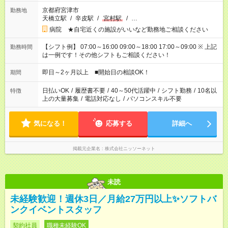
京都府宮津市
勤務地
天橋立駅
/
辛皮駅
/
宮村駅
/
…
病院 ★自宅近くの施設がいいなど勤務地ご相談ください
【シフト例】 07:00～16:00 09:00～18:00 17:00～09:00 ※ 上記
勤務時間
は一例です！その他シフトもご相談ください！
即日～2ヶ月以上 ■開始日の相談OK！
期間
日払いOK
/
履歴書不要
/
40～50代活躍中
/
シフト勤務
/
10名以
特徴
上の大量募集
/
電話対応なし
/
パソコンスキル不要
気になる！
応募する
詳細へ
掲載元企業名
株式会社ニッソーネット
未読
未経験歓迎！週休3日／月給27万円以上✨ソフトバ
ンクイベントスタッフ
契約社員
職種未経験OK