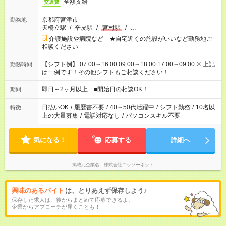
全額支給
交通費
京都府宮津市
勤務地
天橋立駅
/
辛皮駅
/
宮村駅
/
…
介護施設や病院など ★自宅近くの施設がいいなど勤務地ご
相談ください
【シフト例】 07:00～16:00 09:00～18:00 17:00～09:00 ※ 上記
勤務時間
は一例です！その他シフトもご相談ください！
即日～2ヶ月以上 ■開始日の相談OK！
期間
日払いOK
/
履歴書不要
/
40～50代活躍中
/
シフト勤務
/
10名以
特徴
上の大量募集
/
電話対応なし
/
パソコンスキル不要
気になる！
応募する
詳細へ
掲載元企業名
株式会社ニッソーネット
興味のあるバイト
は、とりあえず保存しよう♪
保存した求人は、後からまとめて応募できるよ。
企業からアプローチが届くことも！