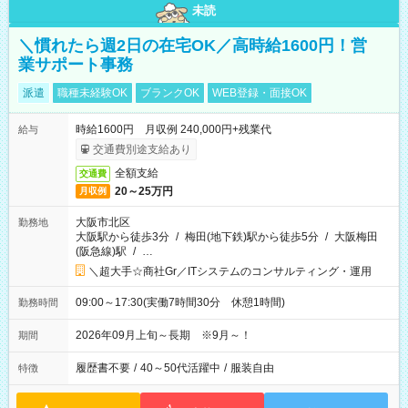
未読
＼慣れたら週2日の在宅OK／高時給1600円！営
業サポート事務
派遣
職種未経験OK
ブランクOK
WEB登録・面接OK
時給1600円 月収例 240,000円+残業代
給与
交通費別途支給あり
全額支給
交通費
20～25万円
月収例
大阪市北区
勤務地
大阪駅から徒歩3分
/
梅田(地下鉄)駅から徒歩5分
/
大阪梅田
(阪急線)駅
/
…
＼超大手☆商社Gr／ITシステムのコンサルティング・運用
09:00～17:30(実働7時間30分 休憩1時間)
勤務時間
2026年09月上旬～長期 ※9月～！
期間
履歴書不要
/
40～50代活躍中
/
服装自由
特徴