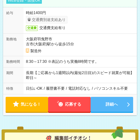
WEB登録・面接OK
時給1400円
給与
交通費別途支給あり
交通費支給有り
交通費
大阪府羽曳野市
勤務地
古市(大阪府)駅から徒歩15分
製造外
8:30～17:30 ※表記のうち実働8時間です。
勤務時間
長期【ご応募から1週間以内(最短2日目)のスピード就業が可能】
期間
即日～
日払いOK
/
履歴書不要
/
電話対応なし
/
パソコンスキル不要
特徴
気になる！
応募する
詳細へ