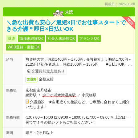
掲載日：2026.08.08
未読
NEW
＼急な出費も安心／最短3日でお仕事スタートで
きる介護＊即日×日払いOK
派遣
職種未経験OK
社会人未経験OK
ブランクOK
WEB登録・面接OK
無資格の方：時給1400円～1750円 / 介護福祉士：時給1700円～
給与
2125円 / 初任者以上：時給1500円～1875円 ■日払いOK ■
日収例：1万1200円（時給1400円×8h）
交通費別途支給あり
全額支給
交通費
京都府京丹後市
勤務地
網野駅
/
夕日ケ浦木津温泉駅
/
小天橋駅
介護施設 ★自宅近くの施設など、ご希望に合わせてご紹介
いたします！
(1)07:00～16:00 (2)09:00～18:00 (3)17:00～09:00 ※ 上記は一
勤務時間
例です！その他シフトもご相談ください！
即日～2ヶ月以上
期間