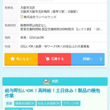
い分を引き落とせます！ 【試用期間】試用期間なし
大阪市北区
勤務地
大阪府大阪市北区梅田（最寄り駅：大阪駅）
株式会社ワンベルウッズ
勤務時間は指定なし
勤務時間
変形労働時間制 想定労働時間160時間/月 【シフト例】 ・10：
00～20：00
単発・1日のみOK
期間
日払いOK / 副業・WワークOK / 10名以上の大量募集
特徴
気になる！
応募する
詳細へ
未読
給与即払いOK！高時給！土日休み！製品の梱包
作業
派遣
職種未経験OK
社会人未経験OK
ブランクOK