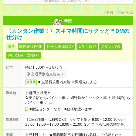
掲載元企業名
株式会社ニッソーネット
掲載日：2026.08.03
未読
〈カンタン作業！〉スキマ時間にサクッと＊DMの
仕分け
派遣
職種未経験OK
社会人未経験OK
大学生歓迎
ブランクOK
WEB登録・面接OK
時給1,500円～1,875円
給与
交通費別途支給あり
■ 交通費規定内支給 ※派遣先による
交通費
京都府京丹後市
勤務地
久美浜駅からバイク・車
/
網野駅からバイク・車
/
峰山駅から
バイク・車
/
…
■物流センターなど ■勤務地選べます
【1日3時間～も相談OK!】 ＜シフト例＞ 9:00～12:00 10:00～
勤務時間
15:00 12:00～17:00 18:00～21:00 など こちら以外の時間帯も
お気軽にご相談ください！
単発1日～！ ★勤務開始日や期間はお気軽にご相談くださ
期間