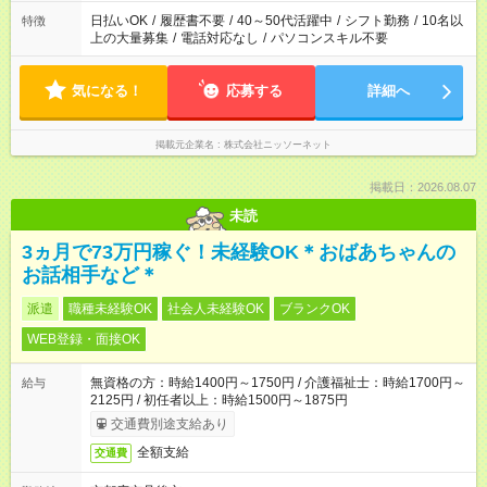
日払いOK
/
履歴書不要
/
40～50代活躍中
/
シフト勤務
/
10名以
特徴
上の大量募集
/
電話対応なし
/
パソコンスキル不要
気になる！
応募する
詳細へ
掲載元企業名
株式会社ニッソーネット
掲載日：2026.08.07
未読
3ヵ月で73万円稼ぐ！未経験OK＊おばあちゃんの
お話相手など＊
派遣
職種未経験OK
社会人未経験OK
ブランクOK
WEB登録・面接OK
無資格の方：時給1400円～1750円 / 介護福祉士：時給1700円～
給与
2125円 / 初任者以上：時給1500円～1875円
交通費別途支給あり
全額支給
交通費