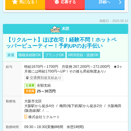
気になる！
応募する
詳細へ
掲載日：2026.08.10
未読
【リクルート】ほぼ在宅！経験不問！ホットペ
ッパービューティー！予約UPのお手伝い
派遣
職種未経験OK
ブランクOK
WEB登録・面接OK
時給1670円～1700円 月収例 267,200円～272,000円 ★3ヶ
給与
月後には時給1700円へUP！その後も昇給制度あり♪
交通費別途支給あり
全額支給
交通費
25～30万円
月収例
大阪市北区
勤務地
大阪駅から徒歩4分
/
梅田(地下鉄)駅から徒歩2分
/
大阪梅田
(阪急線)駅
/
…
株式会社リクルート
09:30～18:30(実働8時間 休憩1時間)
勤務時間