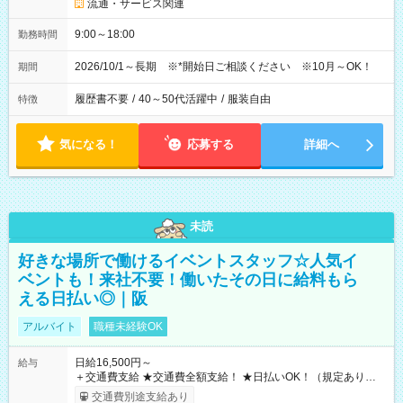
流通・サービス関連
9:00～18:00
勤務時間
2026/10/1～長期 ※*開始日ご相談ください ※10月～OK！
期間
履歴書不要
/
40～50代活躍中
/
服装自由
特徴
気になる！
応募する
詳細へ
未読
好きな場所で働けるイベントスタッフ☆人気イ
ベントも！来社不要！働いたその日に給料もら
える日払い◎｜阪
アルバイト
職種未経験OK
日給16,500円～
給与
＋交通費支給 ★交通費全額支給！ ★日払いOK！（規定あり） ┗
働いたその日に現金GET♪ お仕事後はコンビニATMから 日払
交通費別途支給あり