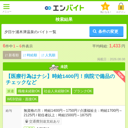
0
メニュー
気になる！
ログイン
検索結果
条件の変更
夕日ケ浦木津温泉のバイト一覧
6
1,433
件中
1
～
6
件表示
平均時給:
円
新着順
時給順
人気順
掲載日：2026.08.08
未読
NEW
【医療行為はナシ】時給1400円！病院で備品の
チェックなど
派遣
職種未経験OK
社会人未経験OK
ブランクOK
WEB登録・面接OK
無資格の方：時給1400円～1750円 / 介護福祉士：時給1700円～
給与
2125円 / 初任者以上：時給1500円～1875円
交通費別途支給あり