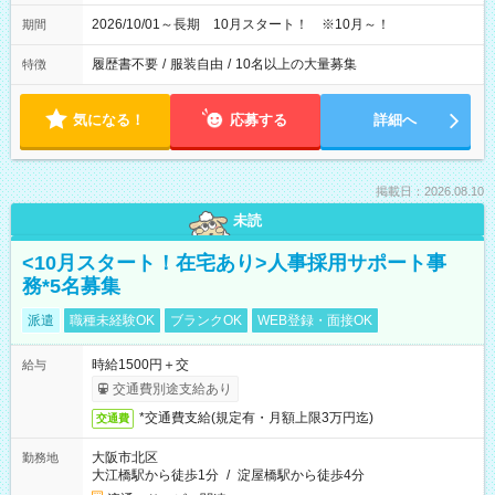
2026/10/01～長期 10月スタート！ ※10月～！
期間
履歴書不要
/
服装自由
/
10名以上の大量募集
特徴
気になる！
応募する
詳細へ
掲載日：2026.08.10
未読
<10月スタート！在宅あり>人事採用サポート事
務*5名募集
派遣
職種未経験OK
ブランクOK
WEB登録・面接OK
時給1500円＋交
給与
交通費別途支給あり
*交通費支給(規定有・月額上限3万円迄)
交通費
大阪市北区
勤務地
大江橋駅から徒歩1分
/
淀屋橋駅から徒歩4分