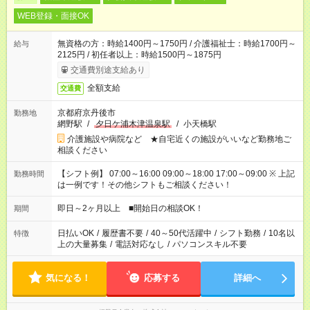
WEB登録・面接OK
無資格の方：時給1400円～1750円 / 介護福祉士：時給1700円～
給与
2125円 / 初任者以上：時給1500円～1875円
交通費別途支給あり
全額支給
交通費
京都府京丹後市
勤務地
網野駅
/
夕日ケ浦木津温泉駅
/
小天橋駅
介護施設や病院など ★自宅近くの施設がいいなど勤務地ご
相談ください
【シフト例】 07:00～16:00 09:00～18:00 17:00～09:00 ※ 上記
勤務時間
は一例です！その他シフトもご相談ください！
即日～2ヶ月以上 ■開始日の相談OK！
期間
日払いOK
/
履歴書不要
/
40～50代活躍中
/
シフト勤務
/
10名以
特徴
上の大量募集
/
電話対応なし
/
パソコンスキル不要
気になる！
応募する
詳細へ