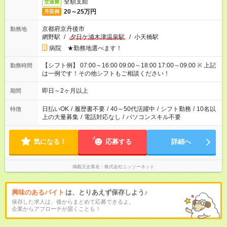
全額支給
交通費
20～25万円
月収例
京都府京丹後市
勤務地
網野駅
/
夕日ケ浦木津温泉駅
/
小天橋駅
病院 ★勤務地選べます！
【シフト例】 07:00～16:00 09:00～18:00 17:00～09:00 ※ 上記
勤務時間
は一例です！その他シフトもご相談ください！
即日～2ヶ月以上
期間
日払いOK
/
履歴書不要
/
40～50代活躍中
/
シフト勤務
/
10名以
特徴
上の大量募集
/
電話対応なし
/
パソコンスキル不要
気になる！
応募する
詳細へ
掲載元企業名
株式会社ニッソーネット
興味のあるバイト
は、とりあえず保存しよう♪
保存した求人は、後からまとめて応募できるよ。
企業からアプローチが届くことも！