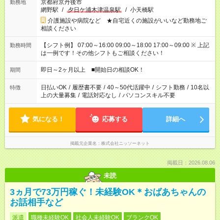
京都府京丹後市
勤務地
網野駅
/
夕日ケ浦木津温泉駅
/
小天橋駅
介護施設や病院など ★自宅近くの施設がいいなど勤務地ご
相談ください
【シフト例】 07:00～16:00 09:00～18:00 17:00～09:00 ※ 上記
勤務時間
は一例です！その他シフトもご相談ください！
即日～2ヶ月以上 ■開始日の相談OK！
期間
日払いOK
/
履歴書不要
/
40～50代活躍中
/
シフト勤務
/
10名以
特徴
上の大量募集
/
電話対応なし
/
パソコンスキル不要
気になる！
応募する
詳細へ
掲載元企業名
株式会社ニッソーネット
掲載日：2026.08.06
未読
3ヵ月で73万円稼ぐ！未経験OK＊おばあちゃんの
お話相手など
派遣
職種未経験OK
社会人未経験OK
ブランクOK