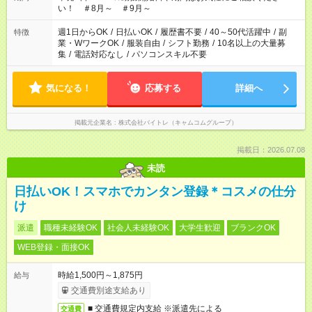
い！ ＃8月～ ＃9月～
週1日からOK
/
日払いOK
/
履歴書不要
/
40～50代活躍中
/
副
特徴
業・WワークOK
/
服装自由
/
シフト勤務
/
10名以上の大量募
集
/
電話対応なし
/
パソコンスキル不要
気になる！
応募する
詳細へ
掲載元企業名
株式会社バイトレ（キャムコムグループ）
掲載日：2026.07.08
未読
日払いOK！スマホでカンタン登録＊コスメの仕分
け
派遣
職種未経験OK
社会人未経験OK
大学生歓迎
ブランクOK
WEB登録・面接OK
時給1,500円～1,875円
給与
交通費別途支給あり
■ 交通費規定内支給 ※派遣先による
交通費