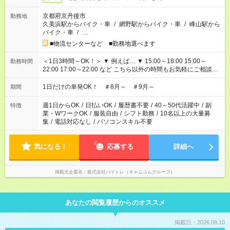
京都府京丹後市
勤務地
久美浜駅からバイク・車
/
網野駅からバイク・車
/
峰山駅から
バイク・車
/
…
■物流センターなど ■勤務地選べます
＜1日3時間～OK！＞ ▼ 例えば… ▼ 15:00～18:00 15:00～
勤務時間
22:00 17:00～22:00 など こちら以外の時間もお気軽にご相談く
ださい！
1日だけの単発OK！ ＃8月～ ＃9月～
期間
週1日からOK
/
日払いOK
/
履歴書不要
/
40～50代活躍中
/
副
特徴
業・WワークOK
/
服装自由
/
シフト勤務
/
10名以上の大量募
集
/
電話対応なし
/
パソコンスキル不要
気になる！
応募する
詳細へ
掲載元企業名
株式会社バイトレ（キャムコムグループ）
あなたの閲覧履歴からのオススメ
掲載日：2026.08.10