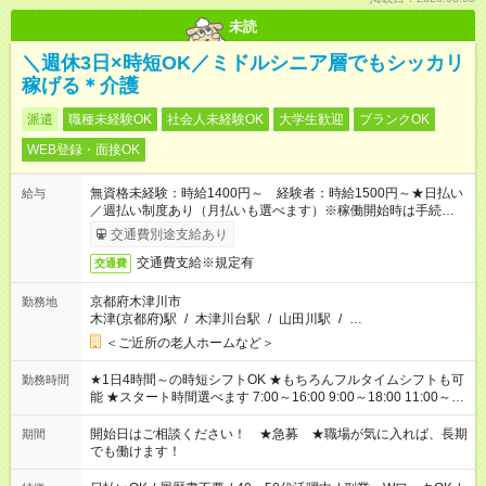
未読
＼週休3日×時短OK／ミドルシニア層でもシッカリ
稼げる＊介護
派遣
職種未経験OK
社会人未経験OK
大学生歓迎
ブランクOK
WEB登録・面接OK
無資格未経験：時給1400円～ 経験者：時給1500円～★日払い
給与
／週払い制度あり（月払いも選べます）※稼働開始時は手続き完
了次第のお支払いとなります。
交通費別途支給あり
交通費支給※規定有
交通費
京都府木津川市
勤務地
木津(京都府)駅
/
木津川台駅
/
山田川駅
/
…
＜ご近所の老人ホームなど＞
★1日4時間～の時短シフトOK ★もちろんフルタイムシフトも可
勤務時間
能 ★スタート時間選べます 7:00～16:00 9:00～18:00 11:00～
20:00 など 残業なし！ ※Wワークの場合、他のお仕事と合わせ
週40時間超の就業はご案内できません ※法令に基づき、週20時
開始日はご相談ください！ ★急募 ★職場が気に入れば、長期
期間
間以上勤務は社会保険への加入対象となります ※労働者派遣法
でも働けます！
（日雇い派遣の原則禁止）により、短時間・短期間の就業はご
案内が難しい場合があります