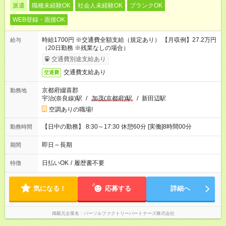
派遣
職種未経験OK
社会人未経験OK
ブランクOK
WEB登録・面接OK
時給1700円 ※交通費全額支給（規定あり） 【月収例】27.2万円
給与
（20日勤務 ※残業なしの場合）
交通費別途支給あり
交通費支給あり
交通費
京都府綴喜郡
勤務地
宇治(奈良線)駅
/
加茂(京都府)駅
/
新田辺駅
空調ありの職場!
【日中の勤務】 8:30～17:30 休憩60分 [実働]8時間00分
勤務時間
即日～長期
期間
日払いOK
/
履歴書不要
特徴
気になる！
応募する
詳細へ
掲載元企業名
パーソルファクトリーパートナーズ株式会社