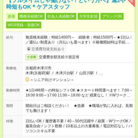
【フルタイムじゃ働けない！という方へ】週2や
時短もOK＊ケアスタッフ
派遣
職種未経験OK
社会人未経験OK
大学生歓迎
ブランクOK
WEB登録・面接OK
無資格未経験：時給1400円～ 経験者：時給1500円～★日払い
給与
／週払い制度あり（月払いも選べます）※稼働開始時は手続き完
了次第のお支払いとなります。
交通費別途支給あり
交通費全額支給※規定有
交通費
京都府木津川市
勤務地
木津(京都府)駅
/
木津川台駅
/
山田川駅
/
…
＜シニア向けマンション＞
★1日4時間～の時短シフトOK ★スタート時間選べます！ 7:00～
勤務時間
16:00 9:00～17:00 11:00～19:00 など 残業なし！ ※Wワークの
場合、他のお仕事と合わせ週40時間超の就業はご案内できませ
ん ※法令に基づき、週20時間以上勤務は社会保険への加入対象
開始日はご相談ください！ ★急募 ★職場が気に入れば、長期
期間
となります ※労働者派遣法（日雇い派遣の原則禁止）により、
でも働けます！
短時間・短期間の就業はご案内が難しい場合があります
日払いOK
/
履歴書不要
/
40～50代活躍中
/
副業・WワークOK
/
特徴
服装自由
/
シフト勤務
/
10名以上の大量募集
/
電話対応なし
/
パ
ソコンスキル不要