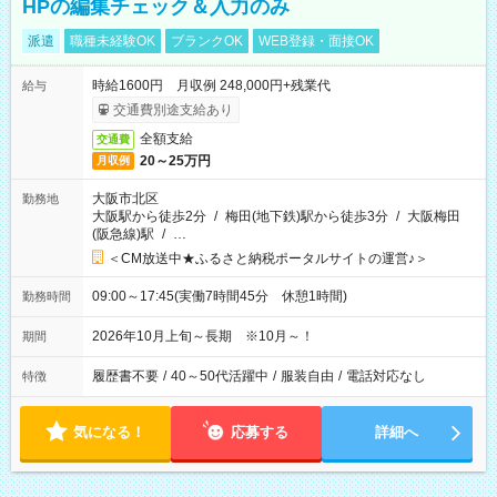
HPの編集チェック＆入力のみ
派遣
職種未経験OK
ブランクOK
WEB登録・面接OK
時給1600円 月収例 248,000円+残業代
給与
交通費別途支給あり
全額支給
交通費
20～25万円
月収例
大阪市北区
勤務地
大阪駅から徒歩2分
/
梅田(地下鉄)駅から徒歩3分
/
大阪梅田
(阪急線)駅
/
…
＜CM放送中★ふるさと納税ポータルサイトの運営♪＞
09:00～17:45(実働7時間45分 休憩1時間)
勤務時間
2026年10月上旬～長期 ※10月～！
期間
履歴書不要
/
40～50代活躍中
/
服装自由
/
電話対応なし
特徴
気になる！
応募する
詳細へ