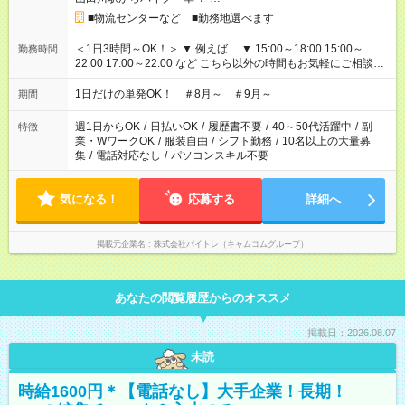
■物流センターなど ■勤務地選べます
＜1日3時間～OK！＞ ▼ 例えば… ▼ 15:00～18:00 15:00～
勤務時間
22:00 17:00～22:00 など こちら以外の時間もお気軽にご相談く
ださい！
1日だけの単発OK！ ＃8月～ ＃9月～
期間
週1日からOK
/
日払いOK
/
履歴書不要
/
40～50代活躍中
/
副
特徴
業・WワークOK
/
服装自由
/
シフト勤務
/
10名以上の大量募
集
/
電話対応なし
/
パソコンスキル不要
気になる！
応募する
詳細へ
掲載元企業名
株式会社バイトレ（キャムコムグループ）
あなたの閲覧履歴からのオススメ
掲載日：2026.08.07
未読
時給1600円＊【電話なし】大手企業！長期！