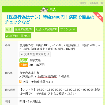
掲載日：2026.08.08
未読
NEW
【医療行為はナシ】時給1400円！病院で備品の
チェックなど
派遣
職種未経験OK
社会人未経験OK
ブランクOK
WEB登録・面接OK
無資格の方：時給1400円～1750円 / 介護福祉士：時給1700円～
給与
2125円 / 初任者以上：時給1500円～1875円
交通費別途支給あり
全額支給
交通費
20～25万円
月収例
京都府木津川市
勤務地
木津川台駅
/
加茂(京都府)駅
/
棚倉駅
病院 ★勤務地選べます！
【シフト例】 07:00～16:00 09:00～18:00 17:00～09:00 ※ 上記
勤務時間
は一例です！その他シフトもご相談ください！
即日～2ヶ月以上
期間