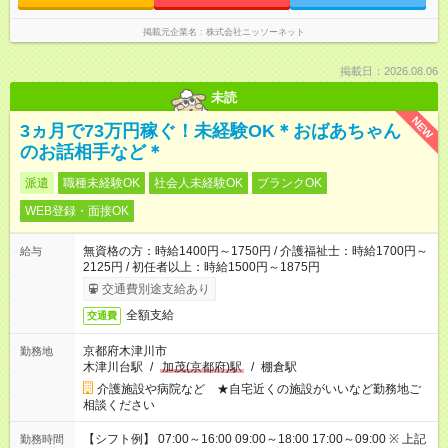
掲載元企業名
株式会社ニッソーネット
掲載日：2026.08.06
未読
NEW
3ヵ月で73万円稼ぐ！未経験OK＊おばあちゃん
のお話相手など＊
派遣
職種未経験OK
社会人未経験OK
ブランクOK
WEB登録・面接OK
無資格の方：時給1400円～1750円 / 介護福祉士：時給1700円～
給与
2125円 / 初任者以上：時給1500円～1875円
交通費別途支給あり
全額支給
交通費
京都府木津川市
勤務地
木津川台駅
/
加茂(京都府)駅
/
棚倉駅
介護施設や病院など ★自宅近くの施設がいいなど勤務地ご
相談ください
【シフト例】 07:00～16:00 09:00～18:00 17:00～09:00 ※ 上記
勤務時間