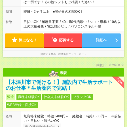
は一例です！その他シフトもご相談ください！
即日～2ヶ月以上 ■開始日の相談OK！
期間
日払いOK
/
履歴書不要
/
40～50代活躍中
/
シフト勤務
/
10名以
特徴
上の大量募集
/
電話対応なし
/
パソコンスキル不要
気になる！
応募する
詳細へ
掲載元企業名
株式会社ニッソーネット
掲載日：2026.08.06
未読
NEW
【木津川市で働ける！】施設内で生活サポート
のお仕事＊生活圏内で完結！
派遣
職種未経験OK
社会人未経験OK
ブランクOK
WEB登録・面接OK
無資格未経験：時給1400円～ 経験者：時給1500円～ ※前払
給与
い・日払い・週払いOK