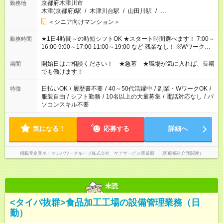
京都府木津川市
勤務地
木津(京都府)駅
/
木津川台駅
/
山田川駅
/
…
＜シニア向けマンション＞
★1日4時間～の時短シフトOK ★スタート時間選べます！ 7:00～
勤務時間
16:00 9:00～17:00 11:00～19:00 など 残業なし！ ※Wワークの
場合、他のお仕事と合わせ週40時間超の就業はご案内できませ
ん ※法令に基づき、週20時間以上勤務は社会保険への加入対象
開始日はご相談ください！ ★急募 ★職場が気に入れば、長期
期間
となります ※労働者派遣法（日雇い派遣の原則禁止）により、
でも働けます！
短時間・短期間の就業はご案内が難しい場合があります
日払いOK
/
履歴書不要
/
40～50代活躍中
/
副業・WワークOK
/
特徴
服装自由
/
シフト勤務
/
10名以上の大量募集
/
電話対応なし
/
パ
ソコンスキル不要
気になる！
応募する
詳細へ
掲載元企業名
マンパワーグループ株式会社 ケアサービス事業部 （医療福祉介護関連）
未読
<タイパ抜群>食品加工工場の設備管理業務（日
勤）