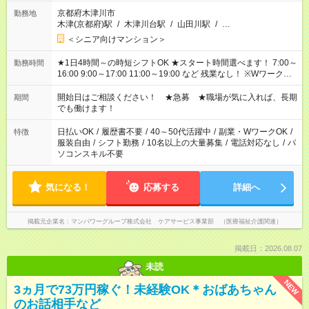
京都府木津川市
勤務地
木津(京都府)駅
/
木津川台駅
/
山田川駅
/
…
＜シニア向けマンション＞
★1日4時間～の時短シフトOK ★スタート時間選べます！ 7:00～
勤務時間
16:00 9:00～17:00 11:00～19:00 など 残業なし！ ※Wワークの
場合、他のお仕事と合わせ週40時間超の就業はご案内できませ
ん ※法令に基づき、週20時間以上勤務は社会保険への加入対象
開始日はご相談ください！ ★急募 ★職場が気に入れば、長期
期間
となります ※労働者派遣法（日雇い派遣の原則禁止）により、
でも働けます！
短時間・短期間の就業はご案内が難しい場合があります
日払いOK
/
履歴書不要
/
40～50代活躍中
/
副業・WワークOK
/
特徴
服装自由
/
シフト勤務
/
10名以上の大量募集
/
電話対応なし
/
パ
ソコンスキル不要
気になる！
応募する
詳細へ
掲載元企業名
マンパワーグループ株式会社 ケアサービス事業部 （医療福祉介護関連）
掲載日：2026.08.07
未読
NEW
3ヵ月で73万円稼ぐ！未経験OK＊おばあちゃん
のお話相手など