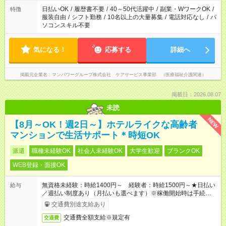
日払いOK
/
履歴書不要
/
40～50代活躍中
/
副業・WワークOK
/
特徴
服装自由
/
シフト勤務
/
10名以上の大量募集
/
電話対応なし
/
パ
ソコンスキル不要
気になる！
応募する
詳細へ
掲載元企業名
マンパワーグループ株式会社 ケアサービス事業部 （医療福祉介護関連）
掲載日：2026.08.07
未読
NEW
【8月～OK！週2日～】ホテルライクな高齢者
マンションで生活サポート＊時短OK
派遣
職種未経験OK
社会人未経験OK
大学生歓迎
ブランクOK
WEB登録・面接OK
無資格未経験：時給1400円～ 経験者：時給1500円～★日払い
給与
／週払い制度あり（月払いも選べます）※稼働開始時は手続き完
了次第のお支払いとなります。
交通費別途支給あり
交通費全額支給※規定有
交通費