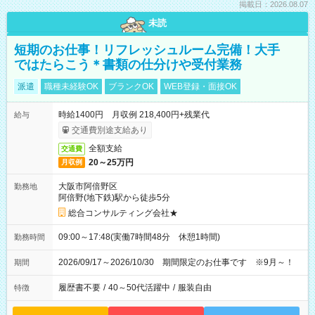
掲載日：2026.08.07
未読
短期のお仕事！リフレッシュルーム完備！大手
ではたらこう＊書類の仕分けや受付業務
派遣
職種未経験OK
ブランクOK
WEB登録・面接OK
時給1400円 月収例 218,400円+残業代
給与
交通費別途支給あり
全額支給
交通費
20～25万円
月収例
大阪市阿倍野区
勤務地
阿倍野(地下鉄)駅から徒歩5分
総合コンサルティング会社★
09:00～17:48(実働7時間48分 休憩1時間)
勤務時間
2026/09/17～2026/10/30 期間限定のお仕事です ※9月～！
期間
履歴書不要
/
40～50代活躍中
/
服装自由
特徴