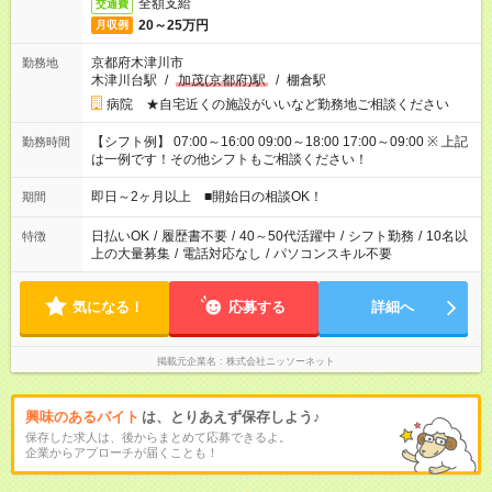
全額支給
交通費
20～25万円
月収例
京都府木津川市
勤務地
木津川台駅
/
加茂(京都府)駅
/
棚倉駅
病院 ★自宅近くの施設がいいなど勤務地ご相談ください
【シフト例】 07:00～16:00 09:00～18:00 17:00～09:00 ※ 上記
勤務時間
は一例です！その他シフトもご相談ください！
即日～2ヶ月以上 ■開始日の相談OK！
期間
日払いOK
/
履歴書不要
/
40～50代活躍中
/
シフト勤務
/
10名以
特徴
上の大量募集
/
電話対応なし
/
パソコンスキル不要
気になる！
応募する
詳細へ
掲載元企業名
株式会社ニッソーネット
興味のあるバイト
は、とりあえず保存しよう♪
保存した求人は、後からまとめて応募できるよ。
企業からアプローチが届くことも！