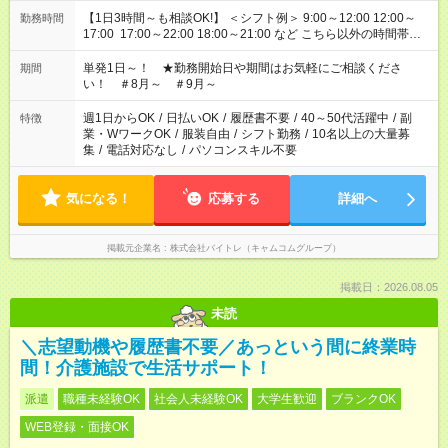
【1日3時間～も相談OK!】 ＜シフト例＞ 9:00～12:00 12:00～
勤務時間
17:00 17:00～22:00 18:00～21:00 など こちら以外の時間帯も
お気軽にご相談ください！
単発1日～！ ★勤務開始日や期間はお気軽にご相談くださ
期間
い！ ＃8月～ ＃9月～
週1日からOK
/
日払いOK
/
履歴書不要
/
40～50代活躍中
/
副
特徴
業・WワークOK
/
服装自由
/
シフト勤務
/
10名以上の大量募
集
/
電話対応なし
/
パソコンスキル不要
気になる！
応募する
詳細へ
掲載元企業名
株式会社バイトレ（キャムコムグループ）
掲載日：2026.08.05
未読
＼志望動機や履歴書不要／あっという間に終業時
間！介護施設で生活サポート！
派遣
職種未経験OK
社会人未経験OK
大学生歓迎
ブランクOK
WEB登録・面接OK