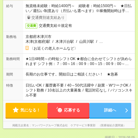
無資格未経験：時給1400円～ 経験者：時給1500円～ ★日払
給与
い／週払い制度あり（月払いも選べます）※稼働開始時は手続き
完了次第のお支払いとなります。
交通費別途支給あり
交通費支給※規定有
交通費
京都府木津川市
勤務地
木津(京都府)駅
/
木津川台駅
/
山田川駅
/
…
〈お近くの老人ホームなど〉
★1日4時間～の時短シフトOK ★都合に合わせてシフトが決めら
勤務時間
れます シフト例： 7：00～16：00 9：00～15：00 9：00～
18：00 11：00～20：00 など ※Wワークの場合、他のお仕事と
合わせ週40時間超の就業はご案内できません ※法令に基づき、
長期のお仕事です。開始日はご相談ください！ ★急募
期間
週20時間以上勤務は社会保険への加入対象となります ※労働者
派遣法（日雇い派遣の原則禁止）により、短時間・短期間の就
日払いOK
/
履歴書不要
/
40～50代活躍中
/
副業・WワークOK
/
特徴
業はご案内が難しい場合があります
シフト勤務
/
10名以上の大量募集
/
電話対応なし
/
パソコンスキ
ル不要
気になる！
応募する
詳細へ
掲載元企業名
マンパワーグループ株式会社 ケアサービス事業部 （医療福祉介護関連）
掲載日：2026.08.05