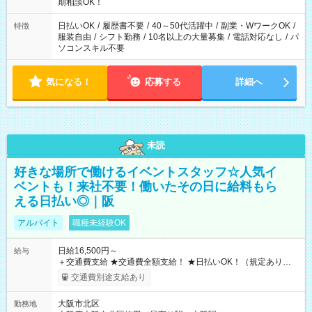
期相談OK！
日払いOK
/
履歴書不要
/
40～50代活躍中
/
副業・WワークOK
/
特徴
服装自由
/
シフト勤務
/
10名以上の大量募集
/
電話対応なし
/
パ
ソコンスキル不要
気になる！
応募する
詳細へ
未読
好きな場所で働けるイベントスタッフ☆人気イ
ベントも！来社不要！働いたその日に給料もら
える日払い◎｜阪
アルバイト
職種未経験OK
日給16,500円～
給与
＋交通費支給 ★交通費全額支給！ ★日払いOK！（規定あり） ┗
働いたその日に現金GET♪ お仕事後はコンビニATMから 日払
交通費別途支給あり
い分を引き落とせます！ 【試用期間】試用期間なし
大阪市北区
勤務地