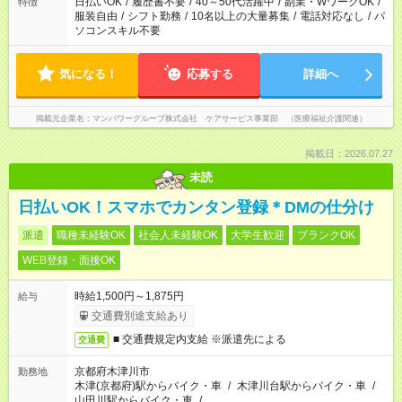
日払いOK
/
履歴書不要
/
40～50代活躍中
/
副業・WワークOK
/
特徴
服装自由
/
シフト勤務
/
10名以上の大量募集
/
電話対応なし
/
パ
ソコンスキル不要
気になる！
応募する
詳細へ
掲載元企業名
マンパワーグループ株式会社 ケアサービス事業部 （医療福祉介護関連）
掲載日：2026.07.27
未読
日払いOK！スマホでカンタン登録＊DMの仕分け
派遣
職種未経験OK
社会人未経験OK
大学生歓迎
ブランクOK
WEB登録・面接OK
時給1,500円～1,875円
給与
交通費別途支給あり
■ 交通費規定内支給 ※派遣先による
交通費
京都府木津川市
勤務地
木津(京都府)駅からバイク・車
/
木津川台駅からバイク・車
/
山田川駅からバイク・車
/
…