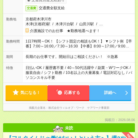
交通費別途支給あり
交通費全額支給
交通費
京都府木津川市
勤務地
木津(京都府)駅
/
木津川台駅
/
山田川駅
/
…
介護施設でのお仕事 ★勤務地選べます！
1日7時間～OK！ 【シフト固定の相談もOK！】 ▼シフト例 【早
勤務時間
番】7:00～16:00／7:30～16:30 【中番】8:00～17:00／9:00～
18:00 【遅番】11:00～20:00／13:00～22:00
長期のお仕事です。開始日はご相談ください！ ※急募
期間
日払いOK
/
履歴書不要
/
40～50代活躍中
/
副業・WワークOK
/
特徴
服装自由
/
シフト勤務
/
10名以上の大量募集
/
電話対応なし
/
パ
ソコンスキル不要
気になる！
応募する
詳細へ
掲載元企業名
株式会社ウィルオブ・ワーク ケアワーク事業部
掲載日：2026.08.06
未読
NEW