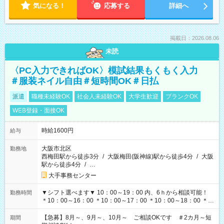
気になる！
応募する
詳細へ
掲載日：2026.08.06
未読
〈PC入力できればOK〉模試結果もくもく入力
＃服装ネイル自由＃短時間OK＃日払
派遣
職種未経験OK
社会人未経験OK
大学生歓迎
ブランクOK
WEB登録・面接OK
時給1600円
給与
大阪市北区
勤務地
西梅田駅から徒歩3分
/
大阪梅田(阪神線)駅から徒歩4分
/
大阪
駅から徒歩4分
/
…
大手事務センター
▼シフト選べます▼ 10：00～19：00 内、6ｈから相談可能！
勤務時間
＊10：00～16：00 ＊10：00～17：00 ＊10：00～18：00 ＊
11：00～19：00 ＊12：00～19：00 ＊13：00～19：00
【急募】8月～、9月～、10月～ ご相談OKです ＃2カ月～短
期間