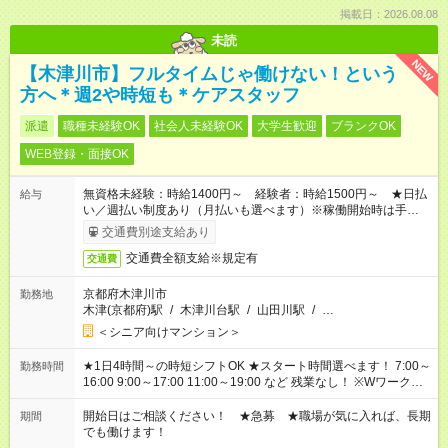
掲載日：2026.08.08
未読
NEW
【木津川市】フルタイムじゃ働けない！という
方へ＊週2や時短も＊ケアスタッフ
派遣
職種未経験OK
社会人未経験OK
大学生歓迎
ブランクOK
WEB登録・面接OK
無資格未経験：時給1400円～ 経験者：時給1500円～ ★日払
給与
い／週払い制度あり（月払いも選べます）※稼働開始時は手続き
完了次第のお支払いとなります。
交通費別途支給あり
交通費全額支給※規定有
交通費
京都府木津川市
勤務地
木津(京都府)駅
/
木津川台駅
/
山田川駅
/
…
＜シニア向けマンション＞
★1日4時間～の時短シフトOK ★スタート時間選べます！ 7:00～
勤務時間
16:00 9:00～17:00 11:00～19:00 など 残業なし！ ※Wワークの
場合、他のお仕事と合わせ週40時間超の就業はご案内できませ
ん ※法令に基づき、週20時間以上勤務は社会保険への加入対象
開始日はご相談ください！ ★急募 ★職場が気に入れば、長期
期間
となります ※労働者派遣法（日雇い派遣の原則禁止）により、
でも働けます！
短時間・短期間の就業はご案内が難しい場合があります