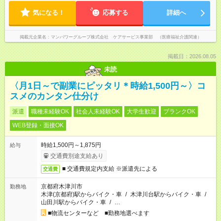
気になる！
応募する
詳細へ
掲載元企業名
マンパワーグループ株式会社 ケアサービス事業部 （医療福祉介護関連）
掲載日：2026.08.05
未読
〈月1日～で副業にピッタリ＊時給1,500円～〉コ
スメのカンタン仕分け
派遣
職種未経験OK
社会人未経験OK
大学生歓迎
ブランクOK
WEB登録・面接OK
時給1,500円～1,875円
給与
交通費別途支給あり
■ 交通費規定内支給 ※派遣先による
交通費
京都府木津川市
勤務地
木津(京都府)駅からバイク・車
/
木津川台駅からバイク・車
/
山田川駅からバイク・車
/
…
■物流センターなど ■勤務地選べます