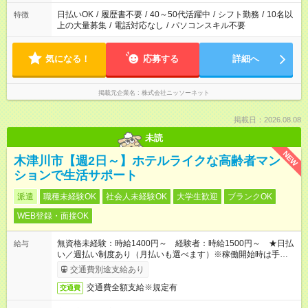
日払いOK
/
履歴書不要
/
40～50代活躍中
/
シフト勤務
/
10名以
特徴
上の大量募集
/
電話対応なし
/
パソコンスキル不要
気になる！
応募する
詳細へ
掲載元企業名
株式会社ニッソーネット
掲載日：2026.08.08
未読
NEW
木津川市【週2日～】ホテルライクな高齢者マン
ションで生活サポート
派遣
職種未経験OK
社会人未経験OK
大学生歓迎
ブランクOK
WEB登録・面接OK
無資格未経験：時給1400円～ 経験者：時給1500円～ ★日払
給与
い／週払い制度あり（月払いも選べます）※稼働開始時は手続き
完了次第のお支払いとなります。
交通費別途支給あり
交通費全額支給※規定有
交通費