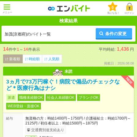
0
メニュー
気になる！
ログイン
検索結果
条件の変更
加茂(京都府)のバイト一覧
14
1,436
件中
1
～
14
件表示
平均時給:
円
新着順
時給順
人気順
掲載日：2026.08.08
未読
NEW
3ヵ月で73万円稼ぐ！病院で備品のチェックな
ど＊医療行為はナシ
派遣
職種未経験OK
社会人未経験OK
ブランクOK
WEB登録・面接OK
無資格の方：時給1400円～1750円 / 介護福祉士：時給1700円～
給与
2125円 / 初任者以上：時給1500円～1875円
交通費別途支給あり