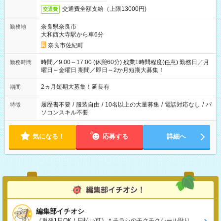
交通費全額支給（上限13000円)
交通費
奈良県奈良市
勤務地
大和西大寺駅から車6分
奈良市佐紀町
時間／9:00～17:00 (休憩60分) 残業1時間程度(任意) 勤務日／月
勤務時間
曜日～金曜日 期間／即日～2か月短期大募集！
2ヵ月短期大募集！延長有
期間
履歴書不要
/
服装自由
/
10名以上の大量募集
/
電話対応なし
/
パ
特徴
ソコンスキル不要
気になる！
応募する
詳細へ
編集部イチオシ
《単発1日OK！日払い可》＊チラシのモクモクシール貼り、