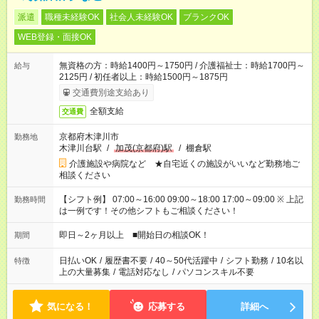
派遣
職種未経験OK
社会人未経験OK
ブランクOK
WEB登録・面接OK
無資格の方：時給1400円～1750円 / 介護福祉士：時給1700円～
給与
2125円 / 初任者以上：時給1500円～1875円
交通費別途支給あり
全額支給
交通費
京都府木津川市
勤務地
木津川台駅
/
加茂(京都府)駅
/
棚倉駅
介護施設や病院など ★自宅近くの施設がいいなど勤務地ご
相談ください
【シフト例】 07:00～16:00 09:00～18:00 17:00～09:00 ※ 上記
勤務時間
は一例です！その他シフトもご相談ください！
即日～2ヶ月以上 ■開始日の相談OK！
期間
日払いOK
/
履歴書不要
/
40～50代活躍中
/
シフト勤務
/
10名以
特徴
上の大量募集
/
電話対応なし
/
パソコンスキル不要
気になる！
応募する
詳細へ