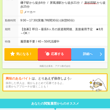
磯子駅から徒歩6分
/
屏風浦駅から徒歩21分
/
新杉田駅
から徒
歩25分
メーカー
9:00～17:30(実働:7時間30分) (休憩60分)
勤務時間
【急募】即日～最長6ヶ月の派遣期間後、直接雇用予定 ★8月
期間
～OK！
履歴書不要
/
40～50代活躍中
特徴
気になる！
応募する
詳細へ
掲載元企業名
アデコ株式会社
興味のあるバイト
は、とりあえず保存しよう♪
保存した求人は、後からまとめて応募できるよ。
企業からアプローチが届くことも！
あなたの閲覧履歴からのオススメ