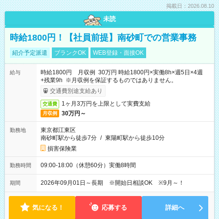
掲載日：2026.08.10
未読
時給1800円！【社員前提】南砂町での営業事務
紹介予定派遣
ブランクOK
WEB登録・面接OK
時給1800円 月収例 30万円 時給1800円×実働8h×週5日×4週
給与
+残業9h ※月収例を保証するものではありません。
交通費別途支給あり
1ヶ月3万円を上限として実費支給
交通費
30万円～
月収例
東京都江東区
勤務地
南砂町駅から徒歩7分
/
東陽町駅から徒歩10分
損害保険業
09:00-18:00（休憩60分）実働8時間
勤務時間
2026年09月01日～長期 ※開始日相談OK ※9月～！
期間
気になる！
応募する
詳細へ