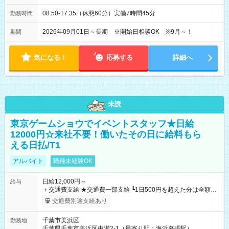
08:50-17:35（休憩60分）実働7時間45分
勤務時間
2026年09月01日～長期 ※開始日相談OK ※9月～！
期間
気になる！
応募する
詳細へ
未読
東京ゲームショウでイベントスタッフ★日給
12000円☆来社不要！働いたその日に給料もら
える日払/T1
アルバイト
職種未経験OK
日給12,000円～
給与
＋交通費支給 ★交通費一部支給 ┗1日500円を超えた分は全額支
給！ ※往復500円以内の方は自己負担となります ★日払いOK！
交通費別途支給あり
（規定あり） ┗働いたその日に現金GET♪ お仕事後はコンビニ
ATMから 日払い分を引き落とせます！ 【試用期間】試用期間
千葉市美浜区
勤務地
なし
千葉県千葉市美浜区中瀬2-1（最寄り駅：海浜幕張駅）