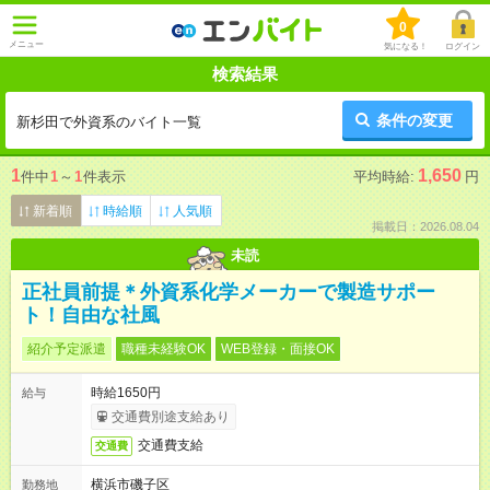
0
メニュー
気になる！
ログイン
検索結果
条件の変更
新杉田で外資系のバイト一覧
1
1,650
件中
1
～
1
件表示
平均時給:
円
新着順
時給順
人気順
掲載日：2026.08.04
未読
正社員前提＊外資系化学メーカーで製造サポー
ト！自由な社風
紹介予定派遣
職種未経験OK
WEB登録・面接OK
時給1650円
給与
交通費別途支給あり
交通費支給
交通費
横浜市磯子区
勤務地