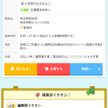
交通費別途支給あり
交通費支給有り
交通費
埼玉県和光市
勤務地
和光市駅からバス10分
製造外
8:00～17:30 ※表記のうち実働8時間です。
勤務時間
長期【ご応募から1週間以内(最短2日目)のスピード就業が可能】
期間
即日～
日払いOK
/
履歴書不要
/
電話対応なし
/
パソコンスキル不要
特徴
気になる！
応募する
詳細へ
編集部イチオシ