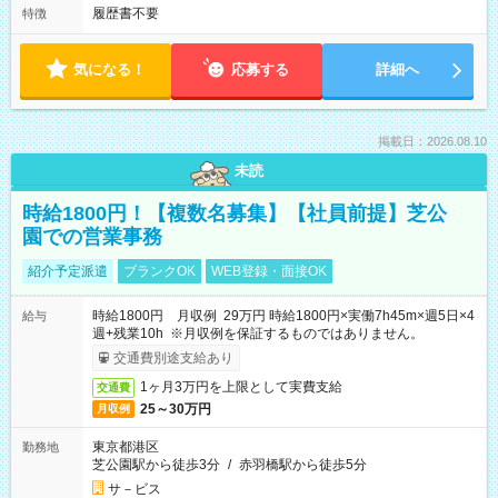
履歴書不要
特徴
気になる！
応募する
詳細へ
掲載日：2026.08.10
未読
時給1800円！【複数名募集】【社員前提】芝公
園での営業事務
紹介予定派遣
ブランクOK
WEB登録・面接OK
時給1800円 月収例 29万円 時給1800円×実働7h45m×週5日×4
給与
週+残業10h ※月収例を保証するものではありません。
交通費別途支給あり
1ヶ月3万円を上限として実費支給
交通費
25～30万円
月収例
東京都港区
勤務地
芝公園駅から徒歩3分
/
赤羽橋駅から徒歩5分
サ－ビス