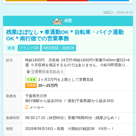
掲載日：2026.08.10
未読
残業ほぼなし▼車通勤OK＊自転車・バイク通勤
OK＊南行徳での営業事務
派遣
ブランクOK
WEB登録・面接OK
時給1600円 月収例 24万円 時給1600円×実働7h40m×週5日×4
給与
週 ※月収例を保証するものではありません。※給与即受取りサ
ービス利用可（利用条件有）
交通費別途支給あり
1ヶ月3万円を上限として実費支給
交通費
20～25万円
月収例
千葉県市川市
勤務地
南行徳駅から徒歩20分
/
浦安(千葉県)駅から徒歩18分
メーカー
08:30-17:10（休憩60分）実働7時間40分（残業少なめ！）
勤務時間
2026年08月24日～長期 ※開始日相談OK ※8月～！
期間