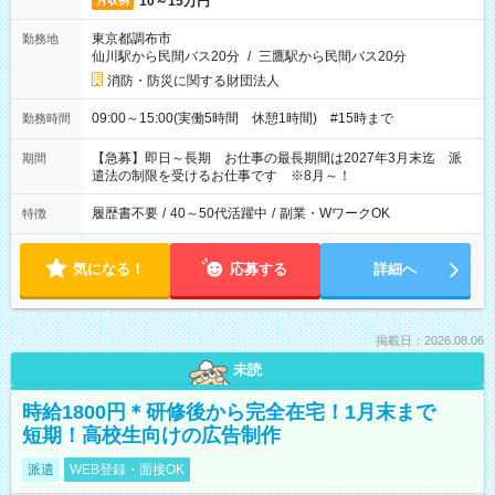
10～15万円
月収例
東京都調布市
勤務地
仙川駅から民間バス20分
/
三鷹駅から民間バス20分
消防・防災に関する財団法人
09:00～15:00(実働5時間 休憩1時間) #15時まで
勤務時間
【急募】即日～長期 お仕事の最長期間は2027年3月末迄 派
期間
遣法の制限を受けるお仕事です ※8月～！
履歴書不要
/
40～50代活躍中
/
副業・WワークOK
特徴
気になる！
応募する
詳細へ
掲載日：2026.08.06
未読
時給1800円＊研修後から完全在宅！1月末まで
短期！高校生向けの広告制作
派遣
WEB登録・面接OK