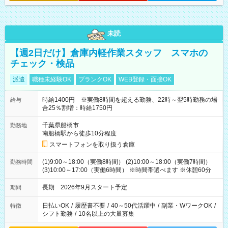
未読
【週2日だけ】倉庫内軽作業スタッフ スマホの
チェック・検品
派遣
職種未経験OK
ブランクOK
WEB登録・面接OK
時給1400円 ※実働8時間を超える勤務、22時～翌5時勤務の場
給与
合25％割増：時給1750円
千葉県船橋市
勤務地
南船橋駅から徒歩10分程度
スマートフォンを取り扱う倉庫
(1)9:00～18:00（実働8時間） (2)10:00～18:00（実働7時間）
勤務時間
(3)10:00～17:00（実働6時間） ※時間帯選べます ※休憩60分
長期 2026年9月スタート予定
期間
日払いOK
/
履歴書不要
/
40～50代活躍中
/
副業・WワークOK
/
特徴
シフト勤務
/
10名以上の大量募集