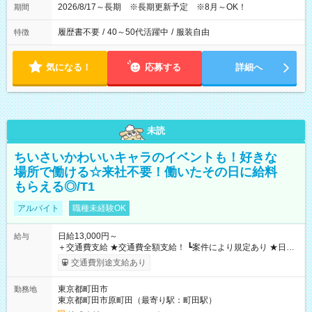
2026/8/17～長期 ※長期更新予定 ※8月～OK！
期間
履歴書不要
/
40～50代活躍中
/
服装自由
特徴
気になる！
応募する
詳細へ
未読
ちいさいかわいいキャラのイベントも！好きな
場所で働ける☆来社不要！働いたその日に給料
もらえる◎/T1
アルバイト
職種未経験OK
日給13,000円～
給与
＋交通費支給 ★交通費全額支給！ ┗案件により規定あり ★日払
いOK！（規定あり） ┗働いたその日に現金GET♪ お仕事後はコ
交通費別途支給あり
ンビニATMから 日払い分を引き落とせます！ 【試用期間】試
用期間なし
東京都町田市
勤務地
東京都町田市原町田（最寄り駅：町田駅）