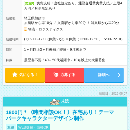
実費支給／当社規定あり。通勤交通費実費支払／上限4
交通費
万円／月※規定あり
埼玉県加須市
勤務地
加須駅から車10分
/
久喜駅から車20分
/
鴻巣駅から車20分
物流・ロジスティクス
(1)09:00-17:00(休憩60分) ※休憩（12:00-12:50、15:00-15:10）
勤務時間
1ヶ月以上3ヶ月未満／即日～9月末まで
期間
履歴書不要
/
40～50代活躍中
/
10名以上の大量募集
特徴
気になる！
応募する
詳細へ
掲載日：2026.08.07
未読
1800円＊《時間相談OK！》在宅あり！テーマ
パークキャラクターデザイン制作
派遣
WEB登録・面接OK