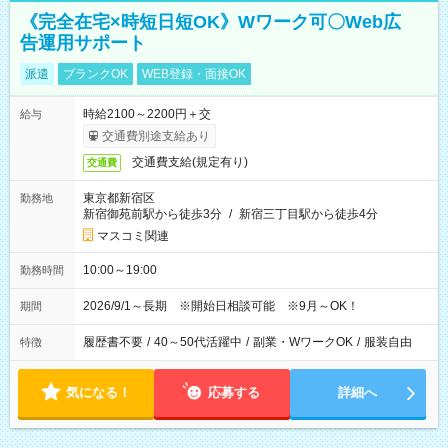
《完全在宅×時短日短OK》Wワーク可〇Web広
告運用サポート
派遣
ブランクOK
WEB登録・面接OK
時給2100～2200円＋交
給与
交通費別途支給あり
交通費支給(規定有り)
交通費
東京都新宿区
勤務地
新宿御苑前駅から徒歩3分
/
新宿三丁目駅から徒歩4分
マスコミ関連
10:00～19:00
勤務時間
2026/9/1～長期 ※開始日相談可能 ※9月～OK！
期間
履歴書不要
/
40～50代活躍中
/
副業・WワークOK
/
服装自由
特徴
気になる！
応募する
詳細へ