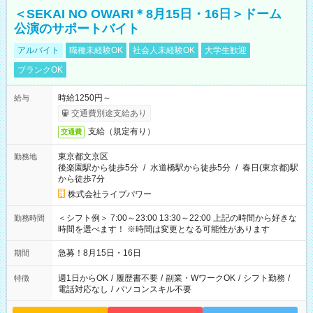
＜SEKAI NO OWARI＊8月15日・16日＞ドーム
公演のサポートバイト
アルバイト
職種未経験OK
社会人未経験OK
大学生歓迎
ブランクOK
時給1250円～
給与
交通費別途支給あり
支給（規定有り）
交通費
東京都文京区
勤務地
後楽園駅から徒歩5分
/
水道橋駅から徒歩5分
/
春日(東京都)駅
から徒歩7分
株式会社ライブパワー
＜シフト例＞ 7:00～23:00 13:30～22:00 上記の時間から好きな
勤務時間
時間を選べます！ ※時間は変更となる可能性があります
急募！8月15日・16日
期間
週1日からOK
/
履歴書不要
/
副業・WワークOK
/
シフト勤務
/
特徴
電話対応なし
/
パソコンスキル不要