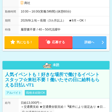
商社
10:00～16:00(実働:5時間) (休憩60分)
勤務時間
2026/9/上旬～長期（3カ月以上） ★9月～OK！
期間
履歴書不要
/
40～50代活躍中
特徴
気になる！
応募する
詳細へ
未読
人気イベントも！好きな場所で働けるイベント
スタッフ☆来社不要！働いたその日に給料もら
える日払い/T1
アルバイト
職種未経験OK
日給13,000円～
給与
＋交通費支給 ★交通費全額支給！ ┗案件により規定あり ★日払
いOK！（規定あり） ┗働いたその日に現金GET♪ お仕事後はコ