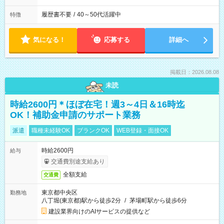
履歴書不要
/
40～50代活躍中
特徴
気になる！
応募する
詳細へ
掲載日：2026.08.08
未読
時給2600円＊ほぼ在宅！週3～4日＆16時迄
OK！補助金申請のサポート業務
派遣
職種未経験OK
ブランクOK
WEB登録・面接OK
時給2600円
給与
交通費別途支給あり
全額支給
交通費
東京都中央区
勤務地
八丁堀(東京都)駅から徒歩2分
/
茅場町駅から徒歩6分
建設業界向けのAIサービスの提供など