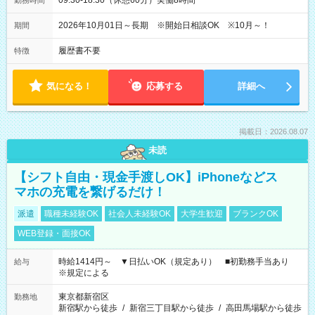
09:30-18:30（休憩60分）実働8時間
勤務時間
2026年10月01日～長期 ※開始日相談OK ※10月～！
期間
履歴書不要
特徴
気になる！
応募する
詳細へ
掲載日：2026.08.07
未読
【シフト自由・現金手渡しOK】iPhoneなどス
マホの充電を繋げるだけ！
派遣
職種未経験OK
社会人未経験OK
大学生歓迎
ブランクOK
WEB登録・面接OK
時給1414円～ ▼日払いOK（規定あり） ■初勤務手当あり
給与
※規定による
東京都新宿区
勤務地
新宿駅から徒歩
/
新宿三丁目駅から徒歩
/
高田馬場駅から徒歩