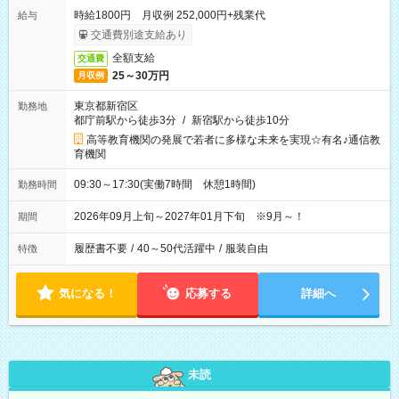
時給1800円 月収例 252,000円+残業代
給与
交通費別途支給あり
全額支給
交通費
25～30万円
月収例
東京都新宿区
勤務地
都庁前駅から徒歩3分
/
新宿駅から徒歩10分
高等教育機関の発展で若者に多様な未来を実現☆有名♪通信教
育機関
09:30～17:30(実働7時間 休憩1時間)
勤務時間
2026年09月上旬～2027年01月下旬 ※9月～！
期間
履歴書不要
/
40～50代活躍中
/
服装自由
特徴
気になる！
応募する
詳細へ
未読