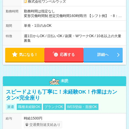
株式会社ワンベルウッズ
勤務時間は指定なし
勤務時間
変形労働時間制 想定労働時間160時間/月 【シフト例】 ・8：00
～21：00
単発・1日のみOK
期間
週1日からOK / 日払いOK / 副業・WワークOK / 10名以上の大量
特徴
募集
気になる！
応募する
詳細へ
未読
スピードよりも丁寧に！未経験OK！作業はカン
タン×完全座り
派遣
職種未経験OK
ブランクOK
WEB登録・面接OK
時給1500円
給与
交通費別途支給あり