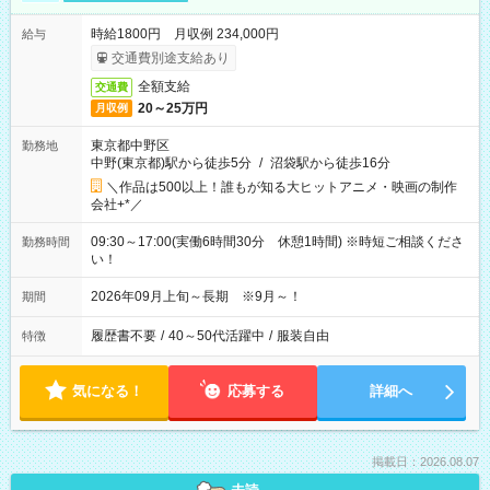
時給1800円 月収例 234,000円
給与
交通費別途支給あり
全額支給
交通費
20～25万円
月収例
東京都中野区
勤務地
中野(東京都)駅から徒歩5分
/
沼袋駅から徒歩16分
＼作品は500以上！誰もが知る大ヒットアニメ・映画の制作
会社+*／
09:30～17:00(実働6時間30分 休憩1時間) ※時短ご相談くださ
勤務時間
い！
2026年09月上旬～長期 ※9月～！
期間
履歴書不要
/
40～50代活躍中
/
服装自由
特徴
気になる！
応募する
詳細へ
掲載日：2026.08.07