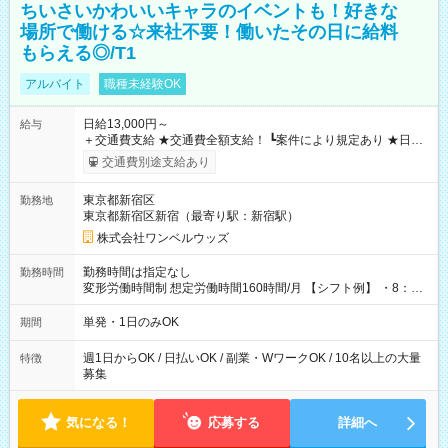
ちいさいかわいいキャラのイベントも！好きな
場所で働ける☆来社不要！働いたその日に給料
もらえる◎/T1
アルバイト
職種未経験OK
日給13,000円～
給与
＋交通費支給 ★交通費全額支給！ ┗案件により規定あり ★日払
いOK！（規定あり） ┗働いたその日に現金GET♪ お仕事後はコ
交通費別途支給あり
ンビニATMから 日払い分を引き落とせます！ 【試用期間】試
用期間なし
東京都新宿区
勤務地
東京都新宿区新宿（最寄り駅：新宿駅）
株式会社ワンベルウッズ
勤務時間は指定なし
勤務時間
変形労働時間制 想定労働時間160時間/月 【シフト例】 ・8：00
～21：00
単発・1日のみOK
期間
週1日からOK / 日払いOK / 副業・WワークOK / 10名以上の大量
特徴
募集
気になる！
応募する
詳細へ