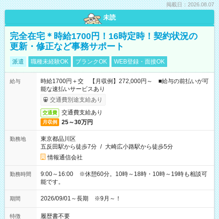
掲載日：2026.08.07
未読
完全在宅＊時給1700円！16時定時！契約状況の
更新・修正など事務サポート
派遣
職種未経験OK
ブランクOK
WEB登録・面接OK
時給1700円＋交 【月収例】272,000円～ ■給与の前払いが可
給与
能な速払いサービスあり
交通費別途支給あり
交通費支給あり
交通費
25～30万円
月収例
東京都品川区
勤務地
五反田駅から徒歩7分
/
大崎広小路駅から徒歩5分
情報通信会社
9:00～16:00 ※休憩60分。10時～18時・10時～19時も相談可
勤務時間
能です。
2026/09/01～長期 ※9月～！
期間
履歴書不要
特徴