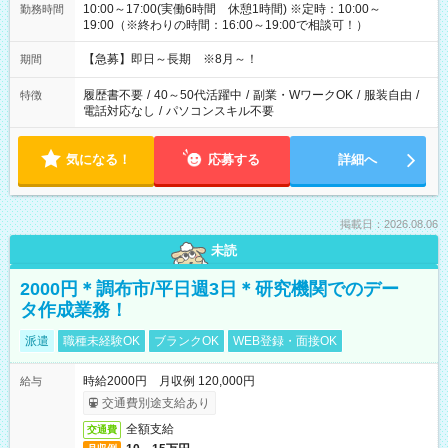
10:00～17:00(実働6時間 休憩1時間) ※定時：10:00～
勤務時間
19:00（※終わりの時間：16:00～19:00で相談可！）
【急募】即日～長期 ※8月～！
期間
履歴書不要
/
40～50代活躍中
/
副業・WワークOK
/
服装自由
/
特徴
電話対応なし
/
パソコンスキル不要
気になる！
応募する
詳細へ
掲載日：2026.08.06
未読
2000円＊調布市/平日週3日＊研究機関でのデー
タ作成業務！
派遣
職種未経験OK
ブランクOK
WEB登録・面接OK
時給2000円 月収例 120,000円
給与
交通費別途支給あり
全額支給
交通費