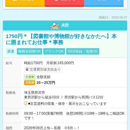
掲載日：2026.08.07
未読
1750円＊【図書館や博物館が好きなかたへ】本
に囲まれてお仕事＊事務
派遣
職種未経験OK
ブランクOK
WEB登録・面接OK
時給1750円 月収例 245,000円
給与
交通費別途支給あり
全額支給
交通費
20～25万円
月収例
埼玉県所沢市
勤務地
東所沢駅から徒歩10分
/
所沢駅から民間バス12分
■文芸資料の収集・保存・展示をおこなっています
09:00～17:00(実働7時間 休憩1時間) ※10時～18時もご相談OK
勤務時間
です！
2026年09月上旬～長期 ※9月～！
期間