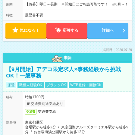
【急募】即日～長期 ※開始日はご相談可能です！ ※8月～！
期間
履歴書不要
特徴
気になる！
応募する
詳細へ
掲載日：2026.07.29
未読
【9月開始】アデコ限定求人×事務経験から挑戦
OK！一般事務
派遣
職種未経験OK
ブランクOK
WEB登録・面接OK
時給1700円
給与
交通費別途支給あり
交通費支給
交通費
東京都港区
勤務地
台場駅から徒歩2分
/
東京国際クルーズターミナル駅から徒歩9
分
/
お台場海浜公園駅から徒歩12分