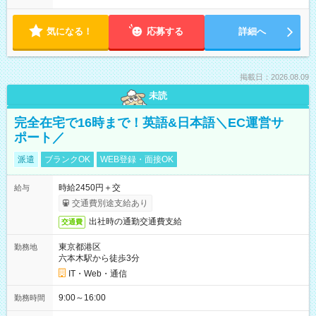
気になる！
応募する
詳細へ
掲載日：2026.08.09
未読
完全在宅で16時まで！英語&日本語＼EC運営サ
ポート／
派遣
ブランクOK
WEB登録・面接OK
時給2450円＋交
給与
交通費別途支給あり
出社時の通勤交通費支給
交通費
東京都港区
勤務地
六本木駅から徒歩3分
IT・Web・通信
9:00～16:00
勤務時間