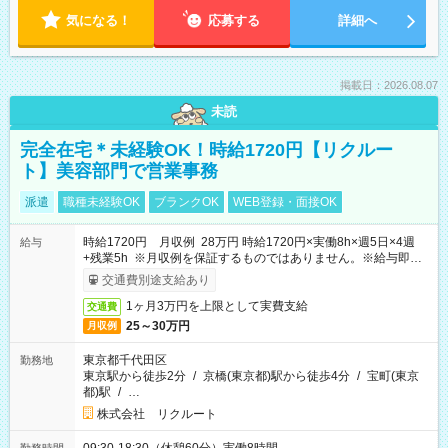
気になる！
応募する
詳細へ
掲載日：2026.08.07
未読
完全在宅＊未経験OK！時給1720円【リクルー
ト】美容部門で営業事務
派遣
職種未経験OK
ブランクOK
WEB登録・面接OK
時給1720円 月収例 28万円 時給1720円×実働8h×週5日×4週
給与
+残業5h ※月収例を保証するものではありません。※給与即受
取りサービス利用可（利用条件有）
交通費別途支給あり
1ヶ月3万円を上限として実費支給
交通費
25～30万円
月収例
東京都千代田区
勤務地
東京駅から徒歩2分
/
京橋(東京都)駅から徒歩4分
/
宝町(東京
都)駅
/
…
株式会社 リクルート