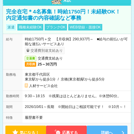
未読
完全在宅＊4名募集！時給1750円！未経験OK！
内定通知書の内容確認など事務
派遣
職種未経験OK
ブランクOK
WEB登録・面接OK
時給1750円＋交 【月収例】290,937円～ ■給与の前払いが可
給与
能な速払いサービスあり
交通費別途支給あり
交通費支給あり
交通費
25～30万円
月収例
東京都千代田区
勤務地
東京駅から徒歩1分
/
京橋(東京都)駅から徒歩5分
人材サービス会社
9:30～18:15 ※残業はほとんどありません。※休憩60分。
勤務時間
2026/10/01～長期 ※開始日はご相談可能です！ ※10月～！
期間
履歴書不要
特徴
気になる！
応募する
詳細へ