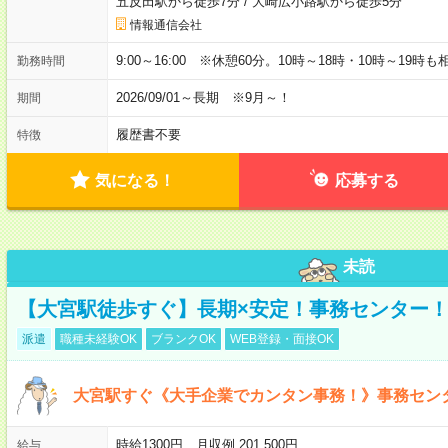
五反田駅から徒歩7分
/
大崎広小路駅から徒歩5分
情報通信会社
9:00～16:00 ※休憩60分。10時～18時・10時～19時
勤務時間
2026/09/01～長期 ※9月～！
期間
履歴書不要
特徴
気になる！
応募する
未読
【大宮駅徒歩すぐ】長期×安定！事務センター
派遣
職種未経験OK
ブランクOK
WEB登録・面接OK
大宮駅すぐ《大手企業でカンタン事務！》事務セン
時給1300円 月収例 201,500円
給与