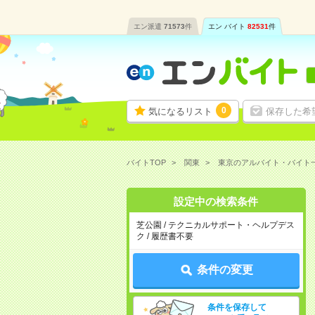
エン派遣
71573
件
エン バイト
82531
件
0
気になるリスト
保存した希
バイトTOP
関東
東京のアルバイト・バイト
設定中の検索条件
芝公園 / テクニカルサポート・ヘルプデス
ク / 履歴書不要
条件の変更
条件を保存して