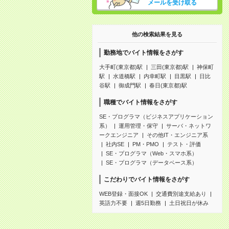
メールを受け取る
他の検索結果を見る
勤務地でバイト情報をさがす
大手町(東京都)駅
三田(東京都)駅
神保町
駅
水道橋駅
内幸町駅
目黒駅
日比
谷駅
御成門駅
春日(東京都)駅
職種でバイト情報をさがす
SE・プログラマ（ビジネスアプリケーション
系）
運用管理・保守
サーバ・ネットワ
ークエンジニア
その他IT・エンジニア系
社内SE
PM・PMO
テスト・評価
SE・プログラマ（Web・スマホ系）
SE・プログラマ（データベース系）
こだわりでバイト情報をさがす
WEB登録・面接OK
交通費別途支給あり
英語力不要
週5日勤務
土日祝日が休み