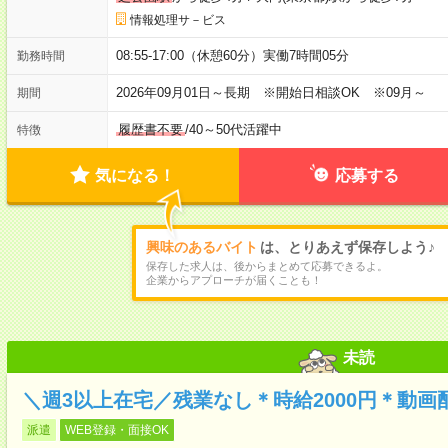
情報処理サ－ビス
08:55-17:00（休憩60分）実働7時間05分
勤務時間
2026年09月01日～長期 ※開始日相談OK ※09月～
期間
履歴書不要
/
40～50代活躍中
特徴
気になる！
応募する
興味のあるバイト
は、とりあえず保存しよう♪
保存した求人は、後からまとめて応募できるよ。
企業からアプローチが届くことも！
未読
＼週3以上在宅／残業なし＊時給2000円＊動
派遣
WEB登録・面接OK