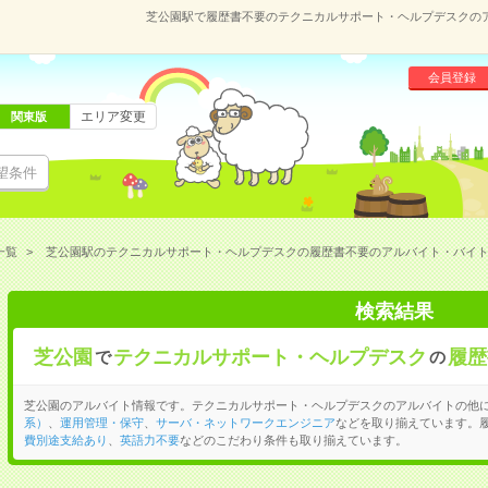
芝公園駅で履歴書不要のテクニカルサポート・ヘルプデスクの
会員登録
エリア変更
関東版
望条件
一覧
芝公園駅のテクニカルサポート・ヘルプデスクの履歴書不要のアルバイト・バイ
検索結果
芝公園
テクニカルサポート・ヘルプデスク
履歴
で
の
芝公園のアルバイト情報です。テクニカルサポート・ヘルプデスクのアルバイトの他
系）
、
運用管理・保守
、
サーバ・ネットワークエンジニア
などを取り揃えています。
費別途支給あり
、
英語力不要
などのこだわり条件も取り揃えています。