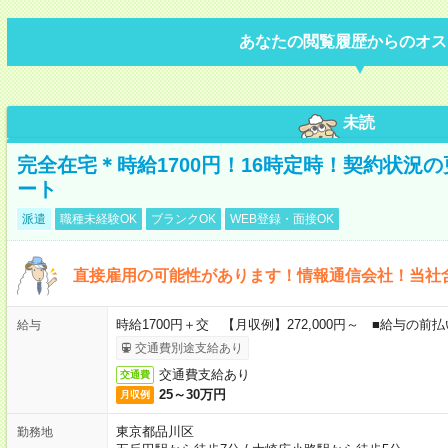
あなたの閲覧履歴からのオス
未読
完全在宅＊時給1700円！16時定時！契約状況
ート
派遣
職種未経験OK
ブランクOK
WEB登録・面接OK
直接雇用の可能性があります！情報通信会社！当社
時給1700円＋交 【月収例】272,000円～ ■給与の
給与
交通費別途支給あり
交通費支給あり
交通費
25～30万円
月収例
東京都品川区
勤務地