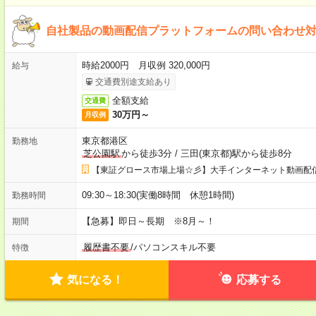
自社製品の動画配信プラットフォームの問い合わせ
時給2000円 月収例 320,000円
給与
交通費別途支給あり
全額支給
交通費
30万円～
月収例
東京都港区
勤務地
芝公園駅
から徒歩3分
/
三田(東京都)駅から徒歩8分
【東証グロース市場上場☆彡】大手インターネット動画配
09:30～18:30(実働8時間 休憩1時間)
勤務時間
【急募】即日～長期 ※8月～！
期間
履歴書不要
/
パソコンスキル不要
特徴
気になる！
応募する