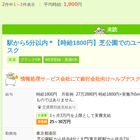
1,900
2
平均時給:
円
件中
1
～
2
件表示
未読
駅から5分以内＊【時給1800円】芝公園での
スク
派遣
ブランクOK
WEB登録・面接OK
情報処理サ－ビス会社にて銀行会社向けヘルプデス
時給1800円 月収例 27万2880円 時給1800円×実働7h
給与
ものではありません。
交通費別途支給あり
1ヶ月3万円を上限として実費支給
交通費
25～30万円
月収例
東京都港区
勤務地
芝公園駅
から徒歩4分
/
大門(東京都)駅から徒歩7分