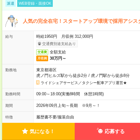
派遣
WEB登録・面接OK
人気の完全在宅！スタートアップ環境で採用アシス
時給1950円 月収例 312,000円
給与
交通費別途支給あり
全額支給
交通費
30万円～
月収例
東京都港区
勤務地
虎ノ門ヒルズ駅から徒歩2分
/
虎ノ門駅から徒歩8分
ライドシェアサービス／タクシー配車アプリ運営★
09:00～18:00(実働8時間 休憩1時間)
勤務時間
2026年09月上旬～長期 ※9月～！
期間
履歴書不要
/
服装自由
特徴
気になる！
応募する