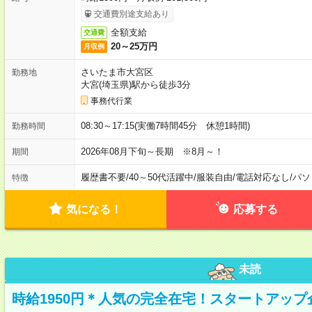
交通費別途支給あり
全額支給
交通費
20～25万円
月収例
さいたま市大宮区
勤務地
大宮(埼玉県)駅から徒歩3分
事務代行業
08:30～17:15(実働7時間45分 休憩1時間)
勤務時間
2026年08月下旬～長期 ※8月～！
期間
履歴書不要
/
40～50代活躍中
/
服装自由
/
電話対応なし
/
パソ
特徴
気になる！
応募する
未読
時給1950円＊人気の完全在宅！スタートアッ