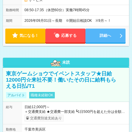
サ－ビス
08:50-17:35（休憩60分）実働7時間45分
勤務時間
2026年09月01日～長期 ※開始日相談OK ※9月～！
期間
気になる！
応募する
詳細へ
未読
東京ゲームショウでイベントスタッフ★日給
12000円☆来社不要！働いたその日に給料もら
える日払/T1
アルバイト
職種未経験OK
日給12,000円～
給与
＋交通費支給 ★交通費一部支給 ┗1日500円を超えた分は全額支
給！ ※往復500円以内の方は自己負担となります ★日払いOK！
交通費別途支給あり
（規定あり） ┗働いたその日に現金GET♪ お仕事後はコンビニ
ATMから 日払い分を引き落とせます！ 【試用期間】試用期間
千葉市美浜区
勤務地
なし