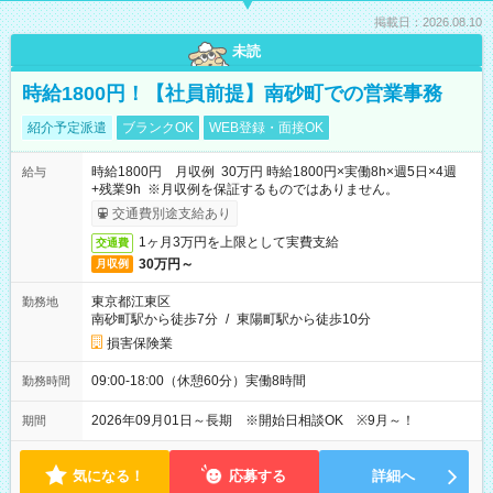
掲載日：2026.08.10
未読
時給1800円！【社員前提】南砂町での営業事務
紹介予定派遣
ブランクOK
WEB登録・面接OK
時給1800円 月収例 30万円 時給1800円×実働8h×週5日×4週
給与
+残業9h ※月収例を保証するものではありません。
交通費別途支給あり
1ヶ月3万円を上限として実費支給
交通費
30万円～
月収例
東京都江東区
勤務地
南砂町駅から徒歩7分
/
東陽町駅から徒歩10分
損害保険業
09:00-18:00（休憩60分）実働8時間
勤務時間
2026年09月01日～長期 ※開始日相談OK ※9月～！
期間
気になる！
応募する
詳細へ