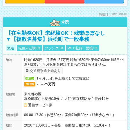
掲載日：2026.08.10
未読
【在宅勤務OK】未経験OK！残業ほぼなし
▼【複数名募集】浜松町で一般事務
派遣
職種未経験OK
ブランクOK
WEB登録・面接OK
時給1620円 月収例 24万円 時給1620円×実働7h30m×週5日×4
給与
週+残業3h ※月収例を保証するものではありません。
交通費別途支給あり
1ヶ月3万円を上限として実費支給
交通費
20～25万円
月収例
東京都港区
勤務地
浜松町駅から徒歩10分
/
大門(東京都)駅から徒歩12分
通信サ－ビス業
09:00-17:30（休憩60分）実働7時間30分（残業少なめ！）
勤務時間
2026年10月01日～長期 ※開始日相談OK ※10月～！
期間