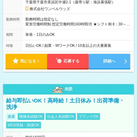
千葉県千葉市美浜区中瀬2-1（最寄り駅：海浜幕張駅）
株式会社ワンベルウッズ
勤務時間は指定なし
勤務時間
変形労働時間制 想定労働時間160時間/月 ★シフト例 8：30～
19：00
単発・1日のみOK
期間
日払いOK / 副業・WワークOK / 10名以上の大量募集
特徴
気になる！
応募する
詳細へ
未読
給与即払いOK！高時給！土日休み！出荷準備・
洗浄
派遣
職種未経験OK
社会人未経験OK
ブランクOK
WEB登録・面接OK