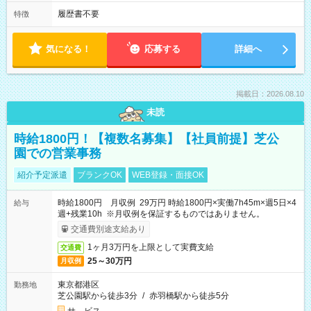
履歴書不要
特徴
気になる！
応募する
詳細へ
掲載日：2026.08.10
未読
時給1800円！【複数名募集】【社員前提】芝公
園での営業事務
紹介予定派遣
ブランクOK
WEB登録・面接OK
時給1800円 月収例 29万円 時給1800円×実働7h45m×週5日×4
給与
週+残業10h ※月収例を保証するものではありません。
交通費別途支給あり
1ヶ月3万円を上限として実費支給
交通費
25～30万円
月収例
東京都港区
勤務地
芝公園駅から徒歩3分
/
赤羽橋駅から徒歩5分