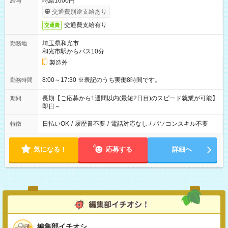
時給1600円
給与
交通費別途支給あり
交通費支給有り
交通費
埼玉県和光市
勤務地
和光市駅からバス10分
製造外
8:00～17:30 ※表記のうち実働8時間です。
勤務時間
長期【ご応募から1週間以内(最短2日目)のスピード就業が可能】
期間
即日～
日払いOK
/
履歴書不要
/
電話対応なし
/
パソコンスキル不要
特徴
気になる！
応募する
詳細へ
編集部イチオシ