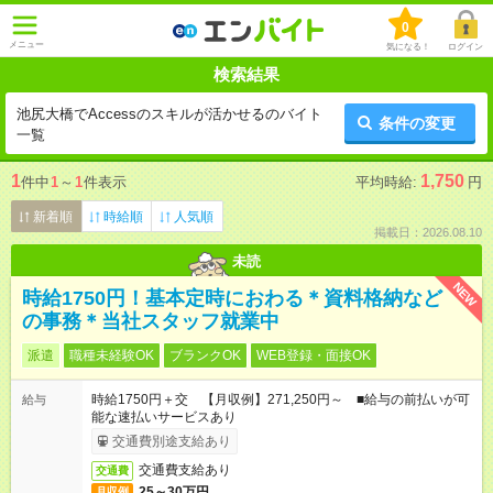
0
メニュー
気になる！
ログイン
検索結果
池尻大橋でAccessのスキルが活かせるのバイト
条件の変更
一覧
1
1,750
件中
1
～
1
件表示
平均時給:
円
新着順
時給順
人気順
掲載日：2026.08.10
未読
NEW
時給1750円！基本定時におわる＊資料格納など
の事務＊当社スタッフ就業中
派遣
職種未経験OK
ブランクOK
WEB登録・面接OK
時給1750円＋交 【月収例】271,250円～ ■給与の前払いが可
給与
能な速払いサービスあり
交通費別途支給あり
交通費支給あり
交通費
25～30万円
月収例