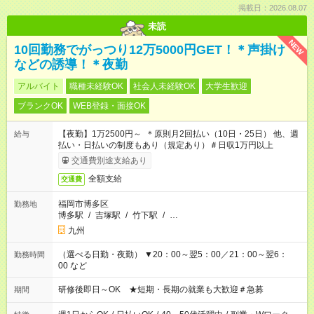
掲載日：2026.08.07
未読
NEW
10回勤務でがっつり12万5000円GET！＊声掛け
などの誘導！＊夜勤
アルバイト
職種未経験OK
社会人未経験OK
大学生歓迎
ブランクOK
WEB登録・面接OK
【夜勤】1万2500円～ ＊原則月2回払い（10日・25日） 他、週
給与
払い・日払いの制度もあり（規定あり）＃日収1万円以上
交通費別途支給あり
全額支給
交通費
福岡市博多区
勤務地
博多駅
/
吉塚駅
/
竹下駅
/
…
九州
（選べる日勤・夜勤） ▼20：00～翌5：00／21：00～翌6：
勤務時間
00 など
研修後即日～OK ★短期・長期の就業も大歓迎＃急募
期間