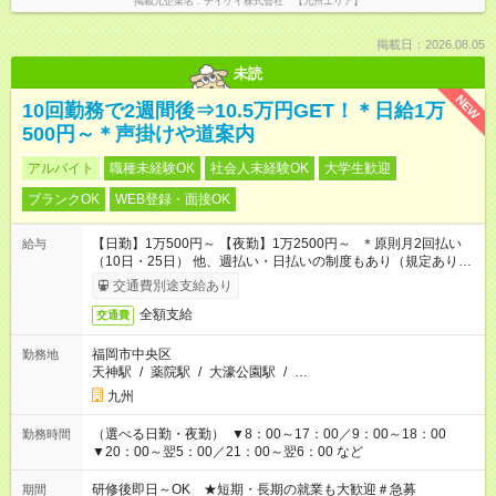
掲載元企業名
テイケイ株式会社 【九州エリア】
掲載日：2026.08.05
未読
NEW
10回勤務で2週間後⇒10.5万円GET！＊日給1万
500円～＊声掛けや道案内
アルバイト
職種未経験OK
社会人未経験OK
大学生歓迎
ブランクOK
WEB登録・面接OK
【日勤】1万500円～ 【夜勤】1万2500円～ ＊原則月2回払い
給与
（10日・25日） 他、週払い・日払いの制度もあり（規定あり）
＃日収1万円以上
交通費別途支給あり
全額支給
交通費
福岡市中央区
勤務地
天神駅
/
薬院駅
/
大濠公園駅
/
…
九州
（選べる日勤・夜勤） ▼8：00～17：00／9：00～18：00
勤務時間
▼20：00～翌5：00／21：00～翌6：00 など
研修後即日～OK ★短期・長期の就業も大歓迎＃急募
期間