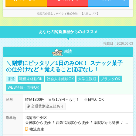
掲載元企業名
テイケイ株式会社 【九州エリア】
あなたの閲覧履歴からのオススメ
掲載日：2026.08.03
未読
＼副業にピッタリ／1日のみOK！ スナック菓子
の仕分けなど＊覚えることほぼなし！
派遣
職種未経験OK
社会人未経験OK
大学生歓迎
ブランクOK
WEB登録・面接OK
時給1300円 日収1万円～も可！ ※日払いOK
給与
交通費別途支給あり
福岡市中央区
勤務地
天神駅から徒歩
/
西鉄福岡駅から徒歩
/
薬院駅から徒歩
/
…
物流倉庫