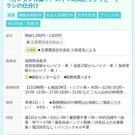
ラシの仕分け
派遣
職種未経験OK
社会人未経験OK
大学生歓迎
ブランクOK
WEB登録・面接OK
時給1,200円～1,625円
給与
交通費別途支給あり
■ 交通費規定内支給 ※派遣先による
交通費
福岡県糸島市
勤務地
筑前前原駅からバイク・車
/
波多江駅からバイク・車
/
加布里
駅からバイク・車
/
…
■物流センターなど ■勤務地選べます
【1日3時間～も相談OK!】 ＜シフト例＞ 9:00～12:00 10:00～
勤務時間
15:00 12:00～17:00 18:00～21:00 など こちら以外の時間帯も
お気軽にご相談ください！
単発1日～！ ★勤務開始日や期間はお気軽にご相談くださ
期間
い！ ＃8月～ ＃9月～
週1日からOK
/
日払いOK
/
履歴書不要
/
40～50代活躍中
/
副
特徴
業・WワークOK
/
服装自由
/
シフト勤務
/
10名以上の大量募
集
/
電話対応なし
/
パソコンスキル不要