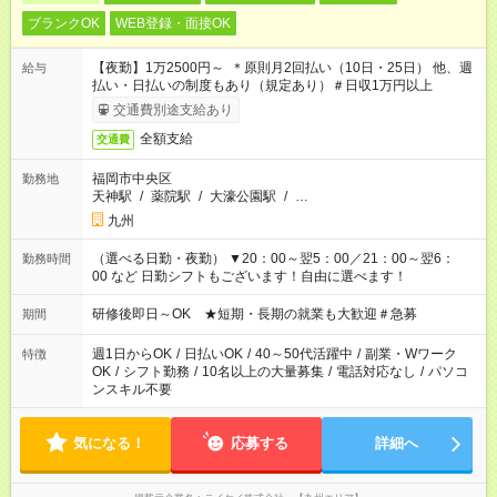
ブランクOK
WEB登録・面接OK
【夜勤】1万2500円～ ＊原則月2回払い（10日・25日） 他、週
給与
払い・日払いの制度もあり（規定あり）＃日収1万円以上
交通費別途支給あり
全額支給
交通費
福岡市中央区
勤務地
天神駅
/
薬院駅
/
大濠公園駅
/
…
九州
（選べる日勤・夜勤） ▼20：00～翌5：00／21：00～翌6：
勤務時間
00 など 日勤シフトもございます！自由に選べます！
研修後即日～OK ★短期・長期の就業も大歓迎＃急募
期間
週1日からOK
/
日払いOK
/
40～50代活躍中
/
副業・Wワーク
特徴
OK
/
シフト勤務
/
10名以上の大量募集
/
電話対応なし
/
パソコ
ンスキル不要
気になる！
応募する
詳細へ