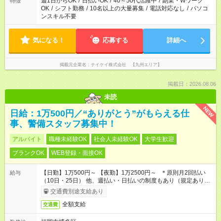
週1日からOK
/
日払いOK
/
40～50代活躍中
/
副業・Wワーク
特徴
OK
/
シフト勤務
/
10名以上の大量募集
/
電話対応なし
/
パソコ
ンスキル不要
気になる！
応募する
詳細へ
掲載元企業名
テイケイ株式会社 【九州エリア】
掲載日：2026.08.06
未読
NEW
日給：1万500円／“ありがとう”がもらえる仕
事、警備スタッフ募集中！
アルバイト
職種未経験OK
社会人未経験OK
大学生歓迎
ブランクOK
WEB登録・面接OK
【日勤】1万500円～ 【夜勤】1万2500円～ ＊原則月2回払い
給与
（10日・25日） 他、週払い・日払いの制度もあり（規定あり）
＃日収1万円以上
交通費別途支給あり
全額支給
交通費