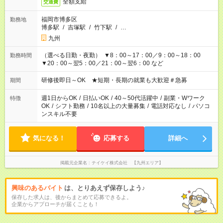
全額支給
交通費
福岡市博多区
勤務地
博多駅
/
吉塚駅
/
竹下駅
/
…
九州
（選べる日勤・夜勤） ▼8：00～17：00／9：00～18：00
勤務時間
▼20：00～翌5：00／21：00～翌6：00 など
研修後即日～OK ★短期・長期の就業も大歓迎＃急募
期間
週1日からOK
/
日払いOK
/
40～50代活躍中
/
副業・Wワーク
特徴
OK
/
シフト勤務
/
10名以上の大量募集
/
電話対応なし
/
パソコ
ンスキル不要
気になる！
応募する
詳細へ
掲載元企業名
テイケイ株式会社 【九州エリア】
興味のあるバイト
は、とりあえず保存しよう♪
保存した求人は、後からまとめて応募できるよ。
企業からアプローチが届くことも！