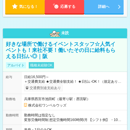
気になる！
応募する
詳細へ
未読
好きな場所で働けるイベントスタッフ☆人気イ
ベントも！来社不要！働いたその日に給料もら
える日払い◎｜阪
アルバイト
職種未経験OK
日給16,500円～
給与
＋交通費支給 ★交通費全額支給！ ★日払いOK！（規定あり） ┗
働いたその日に現金GET♪ お仕事後はコンビニATMから 日払
交通費別途支給あり
い分を引き落とせます！ 【試用期間】試用期間なし
兵庫県西宮市池田町（最寄り駅：西宮駅）
勤務地
株式会社ワンベルウッズ
勤務時間は指定なし
勤務時間
変形労働時間制 想定労働時間160時間/月 【シフト例】 ・10：
00～20：00
単発・1日のみOK
期間