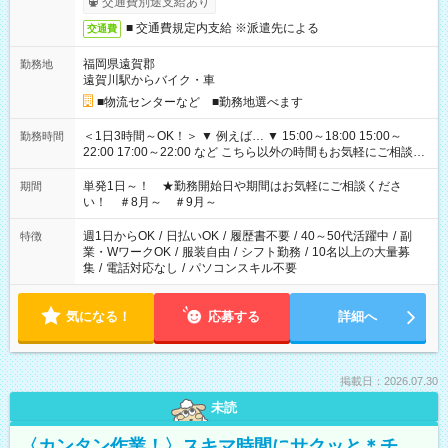
交通費別途支給あり
■ 交通費規定内支給 ※派遣先による
交通費
福岡県遠賀郡
勤務地
遠賀川駅からバイク・車
■物流センターなど ■勤務地選べます
＜1日3時間～OK！＞ ▼ 例えば… ▼ 15:00～18:00 15:00～
勤務時間
22:00 17:00～22:00 など こちら以外の時間もお気軽にご相談く
ださい！
単発1日～！ ★勤務開始日や期間はお気軽にご相談くださ
期間
い！ ＃8月～ ＃9月～
週1日からOK
/
日払いOK
/
履歴書不要
/
40～50代活躍中
/
副
特徴
業・WワークOK
/
服装自由
/
シフト勤務
/
10名以上の大量募
集
/
電話対応なし
/
パソコンスキル不要
気になる！
応募する
詳細へ
掲載日：2026.07.30
未読
〈カンタン作業！〉スキマ時間にサクッと＊チ