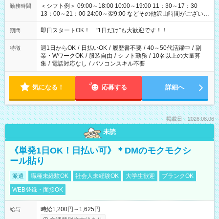
＜シフト例＞ 09:00～18:00 10:00～19:00 11：30～17：30
勤務時間
13：00～21：00 24:00～翌9:00 などその他沢山時間がございま
す！
即日スタートOK！ “1日だけ”も大歓迎です！！
期間
週1日からOK
/
日払いOK
/
履歴書不要
/
40～50代活躍中
/
副
特徴
業・WワークOK
/
服装自由
/
シフト勤務
/
10名以上の大量募
集
/
電話対応なし
/
パソコンスキル不要
気になる！
応募する
詳細へ
掲載日：2026.08.06
未読
《単発1日OK！日払い可》＊DMのモクモクシ
ール貼り
派遣
職種未経験OK
社会人未経験OK
大学生歓迎
ブランクOK
WEB登録・面接OK
時給1,200円～1,625円
給与