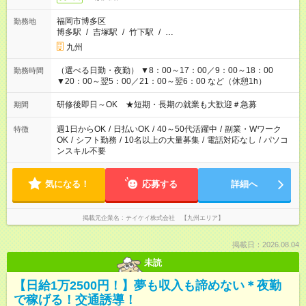
福岡市博多区
勤務地
博多駅
/
吉塚駅
/
竹下駅
/
…
九州
（選べる日勤・夜勤） ▼8：00～17：00／9：00～18：00
勤務時間
▼20：00～翌5：00／21：00～翌6：00 など（休憩1h）
研修後即日～OK ★短期・長期の就業も大歓迎＃急募
期間
週1日からOK
/
日払いOK
/
40～50代活躍中
/
副業・Wワーク
特徴
OK
/
シフト勤務
/
10名以上の大量募集
/
電話対応なし
/
パソコ
ンスキル不要
気になる！
応募する
詳細へ
掲載元企業名
テイケイ株式会社 【九州エリア】
掲載日：2026.08.04
未読
【日給1万2500円！】夢も収入も諦めない＊夜勤
で稼げる！交通誘導！