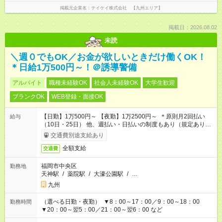
掲載元企業名
テイケイ株式会社 【九州エリア】
掲載日：2026.08.02
未読
＼週０でもOK／お金が欲しいときだけ働くOK！
＊日給1万500円～！＠誘導警備
アルバイト
職種未経験OK
社会人未経験OK
大学生歓迎
ブランクOK
WEB登録・面接OK
【日勤】1万500円～ 【夜勤】1万2500円～ ＊原則月2回払い
給与
（10日・25日） 他、週払い・日払いの制度もあり（規定あり）
＃日収1万円以上
交通費別途支給あり
全額支給
交通費
福岡市中央区
勤務地
天神駅
/
薬院駅
/
大濠公園駅
/
…
九州
（選べる日勤・夜勤） ▼8：00～17：00／9：00～18：00
勤務時間
▼20：00～翌5：00／21：00～翌6：00 など