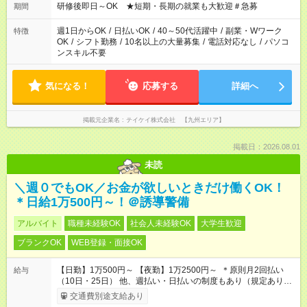
研修後即日～OK ★短期・長期の就業も大歓迎＃急募
期間
週1日からOK
/
日払いOK
/
40～50代活躍中
/
副業・Wワーク
特徴
OK
/
シフト勤務
/
10名以上の大量募集
/
電話対応なし
/
パソコ
ンスキル不要
気になる！
応募する
詳細へ
掲載元企業名
テイケイ株式会社 【九州エリア】
掲載日：2026.08.01
未読
＼週０でもOK／お金が欲しいときだけ働くOK！
＊日給1万500円～！＠誘導警備
アルバイト
職種未経験OK
社会人未経験OK
大学生歓迎
ブランクOK
WEB登録・面接OK
【日勤】1万500円～ 【夜勤】1万2500円～ ＊原則月2回払い
給与
（10日・25日） 他、週払い・日払いの制度もあり（規定あり）
＃日収1万円以上
交通費別途支給あり