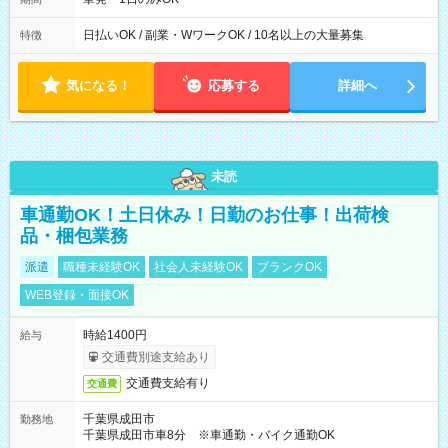
日払いOK / 副業・WワークOK / 10名以上の大量募集
特徴
気になる！
応募する
詳細へ
未読
車通勤OK！土日休み！日勤のお仕事！出荷検
品・梱包業務
派遣
職種未経験OK
社会人未経験OK
ブランクOK
WEB登録・面接OK
時給1400円
給与
交通費別途支給あり
交通費支給有り
交通費
千葉県成田市
勤務地
千葉県成田市車8分 ※車通勤・バイク通勤OK