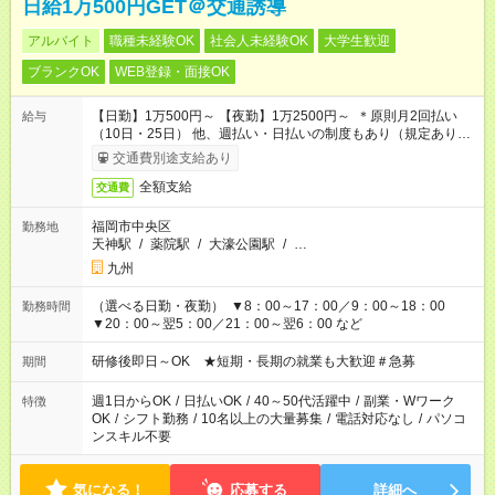
日給1万500円GET＠交通誘導
アルバイト
職種未経験OK
社会人未経験OK
大学生歓迎
ブランクOK
WEB登録・面接OK
【日勤】1万500円～ 【夜勤】1万2500円～ ＊原則月2回払い
給与
（10日・25日） 他、週払い・日払いの制度もあり（規定あり）
＃日収1万円以上
交通費別途支給あり
全額支給
交通費
福岡市中央区
勤務地
天神駅
/
薬院駅
/
大濠公園駅
/
…
九州
（選べる日勤・夜勤） ▼8：00～17：00／9：00～18：00
勤務時間
▼20：00～翌5：00／21：00～翌6：00 など
研修後即日～OK ★短期・長期の就業も大歓迎＃急募
期間
週1日からOK
/
日払いOK
/
40～50代活躍中
/
副業・Wワーク
特徴
OK
/
シフト勤務
/
10名以上の大量募集
/
電話対応なし
/
パソコ
ンスキル不要
気になる！
応募する
詳細へ