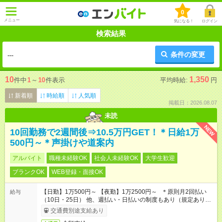
0
メニュー
気になる！
ログイン
検索結果
条件の変更
---
10
1,350
件中
1
～
10
件表示
平均時給:
円
新着順
時給順
人気順
掲載日：2026.08.07
未読
NEW
10回勤務で2週間後⇒10.5万円GET！＊日給1万
500円～＊声掛けや道案内
アルバイト
職種未経験OK
社会人未経験OK
大学生歓迎
ブランクOK
WEB登録・面接OK
【日勤】1万500円～ 【夜勤】1万2500円～ ＊原則月2回払い
給与
（10日・25日） 他、週払い・日払いの制度もあり（規定あり）
＃日収1万円以上
交通費別途支給あり