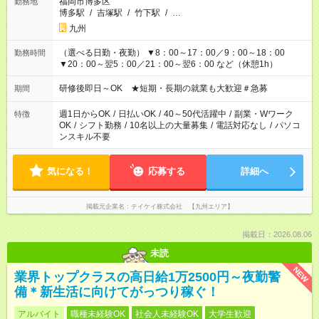
福岡市博多区
勤務地
博多駅
/
吉塚駅
/
竹下駅
/
…
九州
（選べる日勤・夜勤） ▼8：00～17：00／9：00～18：00
勤務時間
▼20：00～翌5：00／21：00～翌6：00 など（休憩1h）
研修後即日～OK ★短期・長期の就業も大歓迎＃急募
期間
週1日からOK
/
日払いOK
/
40～50代活躍中
/
副業・Wワーク
特徴
OK
/
シフト勤務
/
10名以上の大量募集
/
電話対応なし
/
パソコ
ンスキル不要
気になる！
応募する
詳細へ
掲載元企業名
テイケイ株式会社 【九州エリア】
掲載日：2026.08.06
未読
NEW
業界トップクラスの高日給1万2500円～夜勤警
備＊新生活に向けてがっつり稼ぐ！
アルバイト
職種未経験OK
社会人未経験OK
大学生歓迎