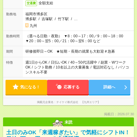
全額支給
交通費
福岡市博多区
勤務地
博多駅
/
吉塚駅
/
竹下駅
/
…
九州
（選べる日勤・夜勤） ▼8：00～17：00／9：00～18：00
勤務時間
▼20：00～翌5：00／21：00～翌6：00 など
研修後即日～OK ★短期・長期の就業も大歓迎＃急募
期間
週1日からOK
/
日払いOK
/
40～50代活躍中
/
副業・Wワーク
特徴
OK
/
シフト勤務
/
10名以上の大量募集
/
電話対応なし
/
パソコ
ンスキル不要
気になる！
応募する
詳細へ
掲載元企業名
テイケイ株式会社 【九州エリア】
掲載日：2026.07.30
未読
土日のみOK「来週稼ぎたい」で気軽にシフトIN！