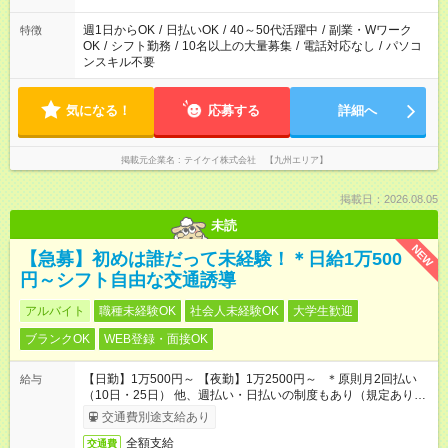
週1日からOK
/
日払いOK
/
40～50代活躍中
/
副業・Wワーク
特徴
OK
/
シフト勤務
/
10名以上の大量募集
/
電話対応なし
/
パソコ
ンスキル不要
気になる！
応募する
詳細へ
掲載元企業名
テイケイ株式会社 【九州エリア】
掲載日：2026.08.05
未読
NEW
【急募】初めは誰だって未経験！＊日給1万500
円～シフト自由な交通誘導
アルバイト
職種未経験OK
社会人未経験OK
大学生歓迎
ブランクOK
WEB登録・面接OK
【日勤】1万500円～ 【夜勤】1万2500円～ ＊原則月2回払い
給与
（10日・25日） 他、週払い・日払いの制度もあり（規定あり）
＃日収1万円以上
交通費別途支給あり
全額支給
交通費