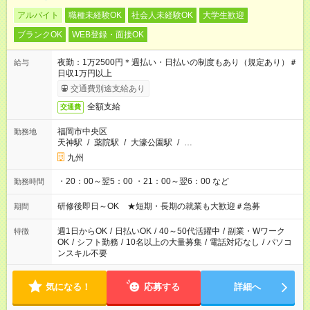
アルバイト
職種未経験OK
社会人未経験OK
大学生歓迎
ブランクOK
WEB登録・面接OK
夜勤：1万2500円＊週払い・日払いの制度もあり（規定あり）＃
給与
日収1万円以上
交通費別途支給あり
全額支給
交通費
福岡市中央区
勤務地
天神駅
/
薬院駅
/
大濠公園駅
/
…
九州
・20：00～翌5：00 ・21：00～翌6：00 など
勤務時間
研修後即日～OK ★短期・長期の就業も大歓迎＃急募
期間
週1日からOK
/
日払いOK
/
40～50代活躍中
/
副業・Wワーク
特徴
OK
/
シフト勤務
/
10名以上の大量募集
/
電話対応なし
/
パソコ
ンスキル不要
気になる！
応募する
詳細へ