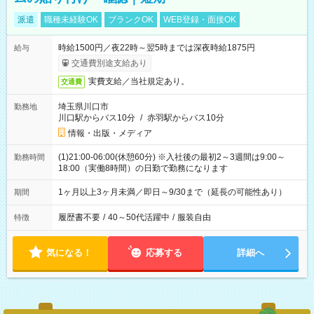
派遣
職種未経験OK
ブランクOK
WEB登録・面接OK
時給1500円／夜22時～翌5時までは深夜時給1875円
給与
交通費別途支給あり
実費支給／当社規定あり。
交通費
埼玉県川口市
勤務地
川口駅からバス10分
/
赤羽駅からバス10分
情報・出版・メディア
(1)21:00-06:00(休憩60分) ※入社後の最初2～3週間は9:00～
勤務時間
18:00（実働8時間）の日勤で勤務になります
1ヶ月以上3ヶ月未満／即日～9/30まで（延長の可能性あり）
期間
履歴書不要
/
40～50代活躍中
/
服装自由
特徴
気になる！
応募する
詳細へ