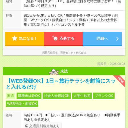
【急募＊即日スタートOK】登録後は好きな時に働けます！（業
期間
法に基づく規定あり）
週1日からOK
/
日払いOK
/
履歴書不要
/
40～50代活躍中
/
副
特徴
業・WワークOK
/
服装自由
/
シフト勤務
/
10名以上の大量募
集
/
電話対応なし
/
パソコンスキル不要
気になる！
応募する
詳細へ
掲載元企業名
日伸セフティ株式会社
掲載日：2026.08.03
未読
NEW
【WEB登録OK】1日～旅行チラシを封筒にスッ
と入れるだけ
派遣
職種未経験OK
社会人未経験OK
大学生歓迎
ブランクOK
WEB登録・面接OK
時給1304円 ■日払い・翌日振込みOK※規定あり ■初勤務手
給与
当あり※規定あり
交通費別途支給あり