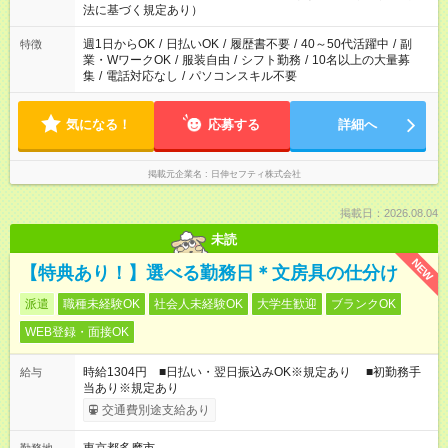
法に基づく規定あり）
週1日からOK
/
日払いOK
/
履歴書不要
/
40～50代活躍中
/
副
特徴
業・WワークOK
/
服装自由
/
シフト勤務
/
10名以上の大量募
集
/
電話対応なし
/
パソコンスキル不要
気になる！
応募する
詳細へ
掲載元企業名
日伸セフティ株式会社
掲載日：2026.08.04
未読
NEW
【特典あり！】選べる勤務日＊文房具の仕分け
派遣
職種未経験OK
社会人未経験OK
大学生歓迎
ブランクOK
WEB登録・面接OK
時給1304円 ■日払い・翌日振込みOK※規定あり ■初勤務手
給与
当あり※規定あり
交通費別途支給あり