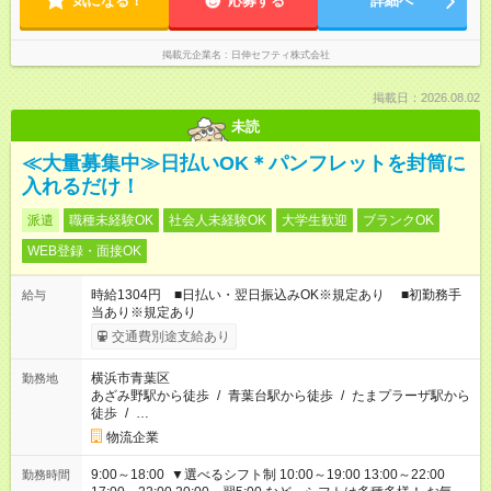
気になる！
応募する
詳細へ
掲載元企業名
日伸セフティ株式会社
掲載日：2026.08.02
未読
≪大量募集中≫日払いOK＊パンフレットを封筒に
入れるだけ！
派遣
職種未経験OK
社会人未経験OK
大学生歓迎
ブランクOK
WEB登録・面接OK
時給1304円 ■日払い・翌日振込みOK※規定あり ■初勤務手
給与
当あり※規定あり
交通費別途支給あり
横浜市青葉区
勤務地
あざみ野駅から徒歩
/
青葉台駅から徒歩
/
たまプラーザ駅から
徒歩
/
…
物流企業
9:00～18:00 ▼選べるシフト制 10:00～19:00 13:00～22:00
勤務時間