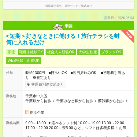
掲載元企業名
日伸セフティ株式会社
掲載日：2026.08.03
未読
NEW
<短期＞好きなときに働ける！旅行チラシを封
筒に入れるだけ
派遣
職種未経験OK
社会人未経験OK
大学生歓迎
ブランクOK
WEB登録・面接OK
時給1300円 ■日払いOK ■翌日振込みOK ■初勤務手当あ
給与
り ※規定あり
交通費別途支給あり
千葉市中央区
勤務地
千葉駅から徒歩
/
千葉みなと駅から徒歩
/
蘇我駅から徒歩
/
…
物流企業
9:00～18:00 ▼選べるシフト制 10:00～19:00 13:00～22:00
勤務時間
17:00～22:00 20:00～翌5:00 など、シフトは多種多様！ お気軽
にご相談ください！