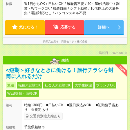
週1日からOK
/
日払いOK
/
履歴書不要
/
40～50代活躍中
/
副
特徴
業・WワークOK
/
服装自由
/
シフト勤務
/
10名以上の大量募
集
/
電話対応なし
/
パソコンスキル不要
気になる！
応募する
詳細へ
掲載元企業名
日伸セフティ株式会社
掲載日：2026.08.05
未読
NEW
<短期＞好きなときに働ける！旅行チラシを封
筒に入れるだけ
派遣
職種未経験OK
社会人未経験OK
大学生歓迎
ブランクOK
WEB登録・面接OK
時給1300円 ■日払いOK ■翌日振込みOK ■初勤務手当あ
給与
り ※規定あり
交通費別途支給あり
千葉県船橋市
勤務地