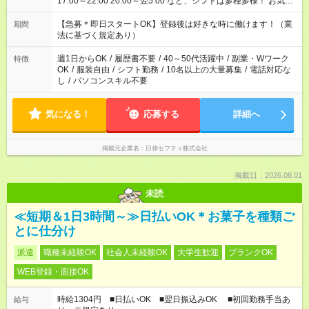
17:00～22:00 20:00～翌5:00 など、シフトは多種多様！ お気軽
にご相談ください！
【急募＊即日スタートOK】登録後は好きな時に働けます！（業
期間
法に基づく規定あり）
週1日からOK
/
履歴書不要
/
40～50代活躍中
/
副業・Wワーク
特徴
OK
/
服装自由
/
シフト勤務
/
10名以上の大量募集
/
電話対応な
し
/
パソコンスキル不要
気になる！
応募する
詳細へ
掲載元企業名
日伸セフティ株式会社
掲載日：2026.08.01
未読
≪短期＆1日3時間～≫日払いOK＊お菓子を種類ご
とに仕分け
派遣
職種未経験OK
社会人未経験OK
大学生歓迎
ブランクOK
WEB登録・面接OK
時給1304円 ■日払いOK ■翌日振込みOK ■初回勤務手当あ
給与