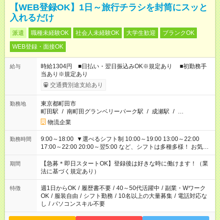
【WEB登録OK】1日～旅行チラシを封筒にスッと
入れるだけ
派遣
職種未経験OK
社会人未経験OK
大学生歓迎
ブランクOK
WEB登録・面接OK
時給1304円 ■日払い・翌日振込みOK※規定あり ■初勤務手
給与
当あり※規定あり
交通費別途支給あり
東京都町田市
勤務地
町田駅
/
南町田グランベリーパーク駅
/
成瀬駅
/
…
物流企業
9:00～18:00 ▼選べるシフト制 10:00～19:00 13:00～22:00
勤務時間
17:00～22:00 20:00～翌5:00 など、シフトは多種多様！ お気軽
にご相談ください！
【急募＊即日スタートOK】登録後は好きな時に働けます！（業
期間
法に基づく規定あり）
週1日からOK
/
履歴書不要
/
40～50代活躍中
/
副業・Wワーク
特徴
OK
/
服装自由
/
シフト勤務
/
10名以上の大量募集
/
電話対応な
し
/
パソコンスキル不要