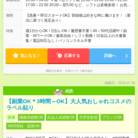
10:00～14:00 ▼選べるシフト制 10:00～19:00 13:00～22:00
勤務時間
17:00～22:00 20:00～翌5:00 など、シフトは多種多様！ お気軽
にご相談ください！
【急募＊即日スタートOK】登録後は好きな時に働けます！（業
期間
法に基づく規定あり）
週1日からOK
/
日払いOK
/
履歴書不要
/
40～50代活躍中
/
副
特徴
業・WワークOK
/
服装自由
/
シフト勤務
/
10名以上の大量募
集
/
電話対応なし
/
パソコンスキル不要
気になる！
応募する
詳細へ
掲載元企業名
日伸セフティ株式会社
掲載日：2026.07.30
未読
【副業OK＊3時間～OK】大人気おしゃれコスメの
ラベル貼り
派遣
職種未経験OK
社会人未経験OK
大学生歓迎
ブランクOK
WEB登録・面接OK