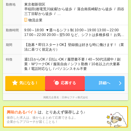
東京都新宿区
勤務地
早稲田(都電荒川線)駅から徒歩
/
落合南長崎駅から徒歩
/
四谷
三丁目駅から徒歩
/
…
物流企業
9:00～18:00 ▼選べるシフト制 10:00～19:00 13:00～22:00
勤務時間
17:00～22:00 20:00～翌5:00 など、シフトは多種多様！ お気軽
にご相談ください！
【急募＊即日スタートOK】登録後は好きな時に働けます！（業
期間
法に基づく規定あり）
週1日からOK
/
日払いOK
/
履歴書不要
/
40～50代活躍中
/
副
特徴
業・WワークOK
/
服装自由
/
シフト勤務
/
10名以上の大量募
集
/
電話対応なし
/
パソコンスキル不要
気になる！
応募する
詳細へ
掲載元企業名
日伸セフティ株式会社
興味のあるバイト
は、とりあえず保存しよう♪
保存した求人は、後からまとめて応募できるよ。
企業からアプローチが届くことも！