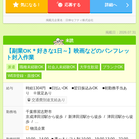
気になる！
応募する
詳細へ
掲載元企業名
日伸セフティ株式会社
掲載日：2026.07.31
未読
【副業OK＊好きな1日～】映画などのパンフレッ
ト封入作業
派遣
職種未経験OK
社会人未経験OK
大学生歓迎
ブランクOK
WEB登録・面接OK
時給1304円 ■日払いOK ■翌日振込みOK ■初勤務手当あ
給与
り ※規定あり
交通費別途支給あり
千葉県習志野市
勤務地
京成津田沼駅から徒歩
/
新津田沼駅から徒歩
/
津田沼駅から徒
歩
/
…
物流企業