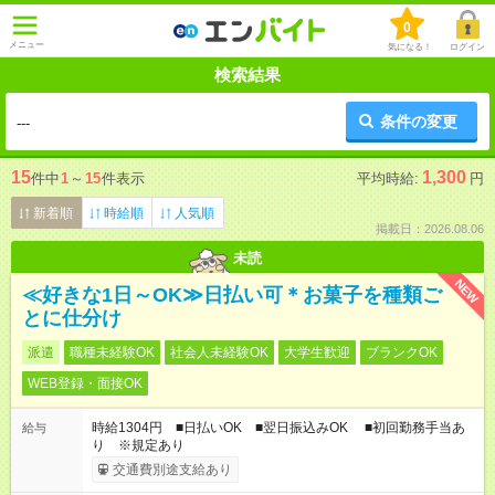
0
メニュー
気になる！
ログイン
検索結果
条件の変更
---
15
1,300
件中
1
～
15
件表示
平均時給:
円
新着順
時給順
人気順
掲載日：2026.08.06
未読
NEW
≪好きな1日～OK≫日払い可＊お菓子を種類ご
とに仕分け
派遣
職種未経験OK
社会人未経験OK
大学生歓迎
ブランクOK
WEB登録・面接OK
時給1304円 ■日払いOK ■翌日振込みOK ■初回勤務手当あ
給与
り ※規定あり
交通費別途支給あり