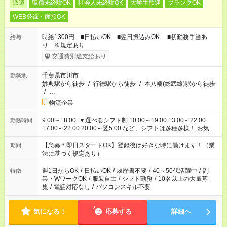
派遣
職種未経験OK
社会人未経験OK
大学生歓迎
ブランクOK
WEB登録・面接OK
時給1300円 ■日払いOK ■翌日振込みOK ■初勤務手当あ
給与
り ※規定あり
交通費別途支給あり
千葉県市川市
勤務地
妙典駅から徒歩
/
行徳駅から徒歩
/
本八幡(総武線)駅から徒歩
/
…
物流企業
9:00～18:00 ▼選べるシフト制 10:00～19:00 13:00～22:00
勤務時間
17:00～22:00 20:00～翌5:00 など、シフトは多種多様！ お気軽
にご相談ください！
【急募＊即日スタートOK】登録後は好きな時に働けます！（業
期間
法に基づく規定あり）
週1日からOK
/
日払いOK
/
履歴書不要
/
40～50代活躍中
/
副
特徴
業・WワークOK
/
服装自由
/
シフト勤務
/
10名以上の大量募
集
/
電話対応なし
/
パソコンスキル不要
気になる！
応募する
詳細へ