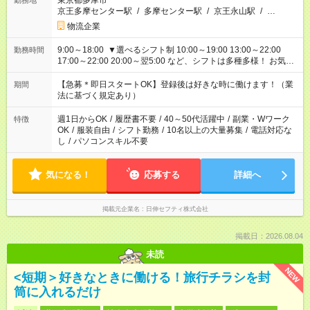
東京都多摩市
勤務地
京王多摩センター駅
/
多摩センター駅
/
京王永山駅
/
…
物流企業
9:00～18:00 ▼選べるシフト制 10:00～19:00 13:00～22:00
勤務時間
17:00～22:00 20:00～翌5:00 など、シフトは多種多様！ お気軽
にご相談ください！
【急募＊即日スタートOK】登録後は好きな時に働けます！（業
期間
法に基づく規定あり）
週1日からOK
/
履歴書不要
/
40～50代活躍中
/
副業・Wワーク
特徴
OK
/
服装自由
/
シフト勤務
/
10名以上の大量募集
/
電話対応な
し
/
パソコンスキル不要
気になる！
応募する
詳細へ
掲載元企業名
日伸セフティ株式会社
掲載日：2026.08.04
未読
NEW
<短期＞好きなときに働ける！旅行チラシを封
筒に入れるだけ