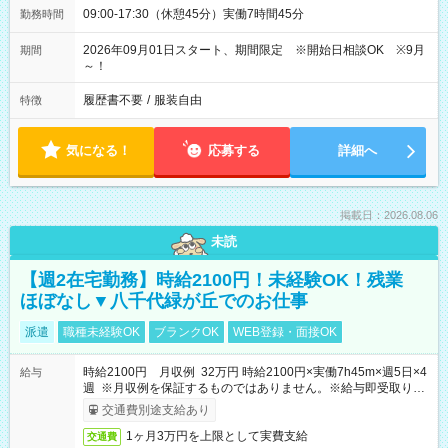
09:00-17:30（休憩45分）実働7時間45分
勤務時間
2026年09月01日スタート、期間限定 ※開始日相談OK ※9月
期間
～！
履歴書不要
/
服装自由
特徴
気になる！
応募する
詳細へ
掲載日：2026.08.06
未読
【週2在宅勤務】時給2100円！未経験OK！残業
ほぼなし▼八千代緑が丘でのお仕事
派遣
職種未経験OK
ブランクOK
WEB登録・面接OK
時給2100円 月収例 32万円 時給2100円×実働7h45m×週5日×4
給与
週 ※月収例を保証するものではありません。※給与即受取りサ
ービス利用可（利用条件有）
交通費別途支給あり
1ヶ月3万円を上限として実費支給
交通費