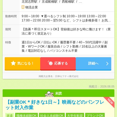
北習志野駅
/
京成船橋駅
/
西船橋駅
/
…
物流企業
9:00～18:00 ▼選べるシフト制 10:00～19:00 13:00～22:00
勤務時間
17:00～22:00 20:00～翌5:00 など、シフトは多種多様！ お気軽
にご相談ください！
【急募＊即日スタートOK】登録後は好きな時に働けます！（業
期間
法に基づく規定あり）
週1日からOK
/
日払いOK
/
履歴書不要
/
40～50代活躍中
/
副
特徴
業・WワークOK
/
服装自由
/
シフト勤務
/
10名以上の大量募
集
/
電話対応なし
/
パソコンスキル不要
気になる！
応募する
詳細へ
掲載元企業名
日伸セフティ株式会社
掲載日：2026.08.05
未読
NEW
【副業OK＊好きな1日～】映画などのパンフレ
ット封入作業
派遣
職種未経験OK
社会人未経験OK
大学生歓迎
ブランクOK