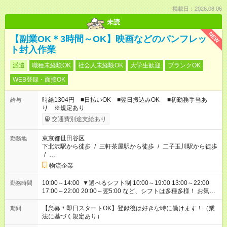
掲載日：2026.08.06
未読
NEW
【副業OK＊3時間～OK】映画などのパンフレッ
ト封入作業
派遣
職種未経験OK
社会人未経験OK
大学生歓迎
ブランクOK
WEB登録・面接OK
時給1304円 ■日払いOK ■翌日振込みOK ■初勤務手当あ
給与
り ※規定あり
交通費別途支給あり
東京都世田谷区
勤務地
下北沢駅から徒歩
/
三軒茶屋駅から徒歩
/
二子玉川駅から徒歩
/
…
物流企業
10:00～14:00 ▼選べるシフト制 10:00～19:00 13:00～22:00
勤務時間
17:00～22:00 20:00～翌5:00 など、シフトは多種多様！ お気軽
にご相談ください！
【急募＊即日スタートOK】登録後は好きな時に働けます！（業
期間
法に基づく規定あり）