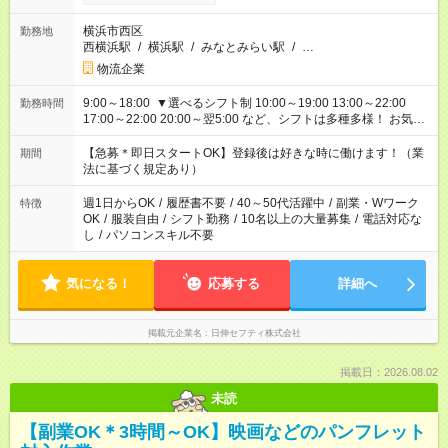
横浜市西区
勤務地
西横浜駅
/
横浜駅
/
みなとみらい駅
/
…
物流企業
9:00～18:00 ▼選べるシフト制 10:00～19:00 13:00～22:00
勤務時間
17:00～22:00 20:00～翌5:00 など、シフトは多種多様！ お気軽
にご相談ください！
【急募＊即日スタートOK】登録後は好きな時に働けます！（業
期間
法に基づく規定あり）
週1日からOK
/
履歴書不要
/
40～50代活躍中
/
副業・Wワーク
特徴
OK
/
服装自由
/
シフト勤務
/
10名以上の大量募集
/
電話対応な
し
/
パソコンスキル不要
気になる！
応募する
詳細へ
掲載元企業名
日伸セフティ株式会社
掲載日：2026.08.02
未読
【副業OK＊3時間～OK】映画などのパンフレット