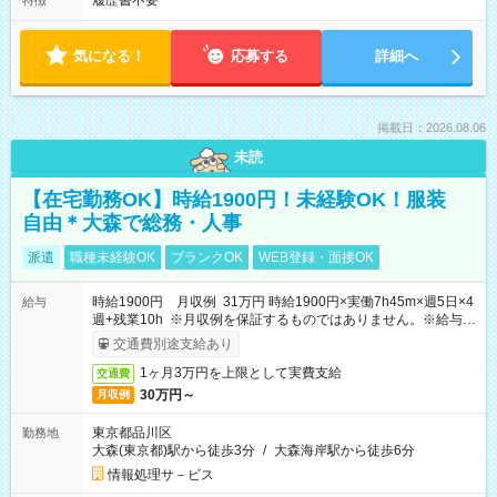
履歴書不要
特徴
気になる！
応募する
詳細へ
掲載日：2026.08.06
未読
【在宅勤務OK】時給1900円！未経験OK！服装
自由＊大森で総務・人事
派遣
職種未経験OK
ブランクOK
WEB登録・面接OK
時給1900円 月収例 31万円 時給1900円×実働7h45m×週5日×4
給与
週+残業10h ※月収例を保証するものではありません。※給与即
受取りサービス利用可（利用条件有）
交通費別途支給あり
1ヶ月3万円を上限として実費支給
交通費
30万円～
月収例
東京都品川区
勤務地
大森(東京都)駅から徒歩3分
/
大森海岸駅から徒歩6分
情報処理サ－ビス