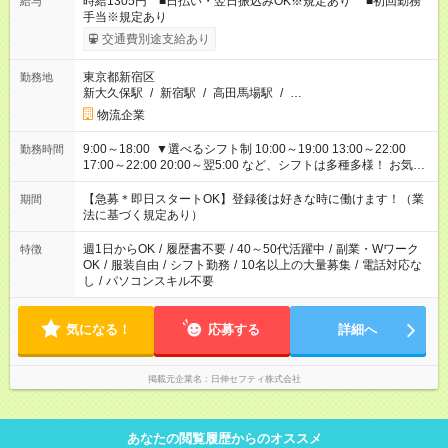
時給1305円 ■日払い・翌日振込みOK※規定あり ■初回勤務
給与
手当※規定あり
交通費別途支給あり
東京都新宿区
勤務地
新大久保駅
/
新宿駅
/
高田馬場駅
/
…
物流企業
9:00～18:00 ▼選べるシフト制 10:00～19:00 13:00～22:00
勤務時間
17:00～22:00 20:00～翌5:00 など、シフトは多種多様！ お気軽
にご相談ください！
【急募＊即日スタートOK】登録後は好きな時に働けます！（業
期間
法に基づく規定あり）
週1日からOK
/
履歴書不要
/
40～50代活躍中
/
副業・Wワーク
特徴
OK
/
服装自由
/
シフト勤務
/
10名以上の大量募集
/
電話対応な
し
/
パソコンスキル不要
気になる！
応募する
詳細へ
掲載元企業名
日伸セフティ株式会社
あなたの閲覧履歴からのオススメ