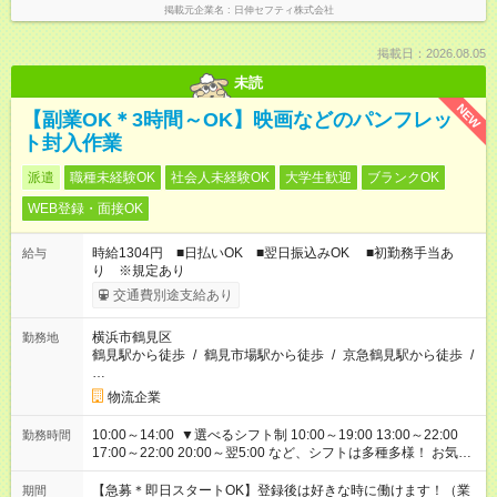
掲載元企業名
日伸セフティ株式会社
掲載日：2026.08.05
未読
NEW
【副業OK＊3時間～OK】映画などのパンフレッ
ト封入作業
派遣
職種未経験OK
社会人未経験OK
大学生歓迎
ブランクOK
WEB登録・面接OK
時給1304円 ■日払いOK ■翌日振込みOK ■初勤務手当あ
給与
り ※規定あり
交通費別途支給あり
横浜市鶴見区
勤務地
鶴見駅から徒歩
/
鶴見市場駅から徒歩
/
京急鶴見駅から徒歩
/
…
物流企業
10:00～14:00 ▼選べるシフト制 10:00～19:00 13:00～22:00
勤務時間
17:00～22:00 20:00～翌5:00 など、シフトは多種多様！ お気軽
にご相談ください！
【急募＊即日スタートOK】登録後は好きな時に働けます！（業
期間