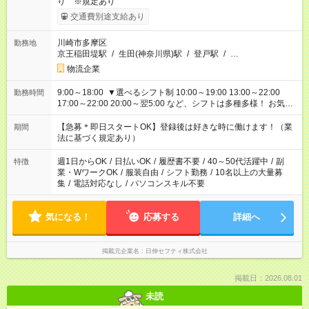
り ※規定あり
交通費別途支給あり
川崎市多摩区
勤務地
京王稲田堤駅
/
生田(神奈川県)駅
/
登戸駅
/
…
物流企業
9:00～18:00 ▼選べるシフト制 10:00～19:00 13:00～22:00
勤務時間
17:00～22:00 20:00～翌5:00 など、シフトは多種多様！ お気軽
にご相談ください！
【急募＊即日スタートOK】登録後は好きな時に働けます！（業
期間
法に基づく規定あり）
週1日からOK
/
日払いOK
/
履歴書不要
/
40～50代活躍中
/
副
特徴
業・WワークOK
/
服装自由
/
シフト勤務
/
10名以上の大量募
集
/
電話対応なし
/
パソコンスキル不要
気になる！
応募する
詳細へ
掲載元企業名
日伸セフティ株式会社
掲載日：2026.08.01
未読