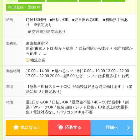
WEB登録・面接OK
時給1304円 ■日払いOK ■翌日振込みOK ■初勤務手当あ
給与
り ※規定あり
交通費別途支給あり
東京都新宿区
勤務地
新宿(東京メトロ)駅から徒歩
/
西新宿駅から徒歩
/
都庁前駅か
ら徒歩
/
…
物流企業
10:00～14:00 ▼選べるシフト制 10:00～19:00 13:00～22:00
勤務時間
17:00～22:00 20:00～翌5:00 など、シフトは多種多様！ お気軽
にご相談ください！
【急募＊即日スタートOK】登録後は好きな時に働けます！（業
期間
法に基づく規定あり）
週1日からOK
/
日払いOK
/
履歴書不要
/
40～50代活躍中
/
副
特徴
業・WワークOK
/
服装自由
/
シフト勤務
/
10名以上の大量募
集
/
電話対応なし
/
パソコンスキル不要
気になる！
応募する
詳細へ