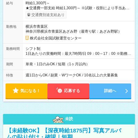
時給1,300円～
給与
★交通費一部支給 時給1,300円～ ※試験・役割により手当あり
※勤務回数により昇給あり 【即給（前払い）オプションあ
交通費別途支給あり
り！】 希望される場合、勤務から1週間ほどで給与の一部を受け
取れます。 ※手数料418円がかかります。 【過去試験日の収入
横浜市青葉区
勤務地
例】 ・河合塾模擬試験 8:30～17:30（休憩1時間） 時給1,300円
神奈川県横浜市青葉区あざみ野（最寄り駅：あざみ野駅）
×8時間＝日収10,400円＋交通費 ※当日の役割により時給＋100
円の場合あり ・国家試験 7:00～13:30（休憩なし） 時給1,300
株式会社全国試験運営センター
円（役割手当＋100円）×6時間＝日収8,400円＋交通費 【試用期
間】試用期間なし
シフト制
勤務時間
1日あたりの実働時間：最大7時間/日 09：00～17：00 ※勤務時
間は 試験により異なります。
単発・1日のみOK / 短期（1ヶ月以内）
期間
週1日からOK / 副業・WワークOK / 10名以上の大量募集
特徴
気になる！
応募する
詳細へ
未読
【未経験OK】【深夜時給1875円】写真アルバ
ムの貼り付け・確認｜短期