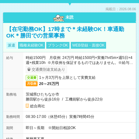
掲載日：2026.08.06
未読
【在宅勤務OK】17時まで＊未経験OK！車通勤
OK＊勝田での営業事務
派遣
職種未経験OK
ブランクOK
WEB登録・面接OK
時給1500円 月収例 24万円 時給1500円×実働7h45m×週5日×4
給与
週+残業10h ※月収例を保証するものではありません。※給与即
受取りサービス利用可（利用条件有）
交通費別途支給あり
1ヶ月3万円を上限として実費支給
交通費
20～25万円
月収例
茨城県ひたちなか市
勤務地
勝田駅から徒歩16分
/
工機前駅から徒歩22分
総合商社
08:30-17:00（休憩45分）実働7時間45分
勤務時間
即日～長期 ※開始日相談OK
期間