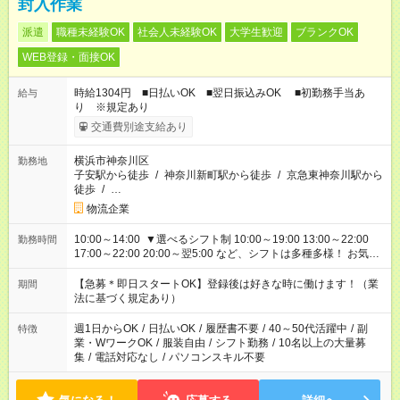
封入作業
派遣
職種未経験OK
社会人未経験OK
大学生歓迎
ブランクOK
WEB登録・面接OK
時給1304円 ■日払いOK ■翌日振込みOK ■初勤務手当あ
給与
り ※規定あり
交通費別途支給あり
横浜市神奈川区
勤務地
子安駅から徒歩
/
神奈川新町駅から徒歩
/
京急東神奈川駅から
徒歩
/
…
物流企業
10:00～14:00 ▼選べるシフト制 10:00～19:00 13:00～22:00
勤務時間
17:00～22:00 20:00～翌5:00 など、シフトは多種多様！ お気軽
にご相談ください！
【急募＊即日スタートOK】登録後は好きな時に働けます！（業
期間
法に基づく規定あり）
週1日からOK
/
日払いOK
/
履歴書不要
/
40～50代活躍中
/
副
特徴
業・WワークOK
/
服装自由
/
シフト勤務
/
10名以上の大量募
集
/
電話対応なし
/
パソコンスキル不要