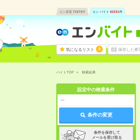
エン派遣
71573
件
エン バイト
82531
件
0
気になるリスト
保存した希
バイトTOP
検索結果
設定中の検索条件
---
条件の変更
条件を保存して
メールを受け取る