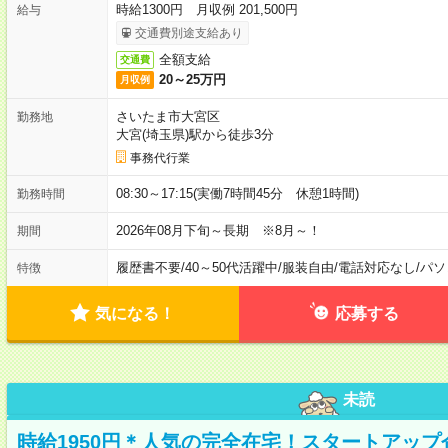
時給1300円 月収例 201,500円
給与
交通費別途支給あり
全額支給
交通費
20～25万円
月収例
さいたま市大宮区
勤務地
大宮(埼玉県)駅から徒歩3分
事務代行業
08:30～17:15(実働7時間45分 休憩1時間)
勤務時間
2026年08月下旬～長期 ※8月～！
期間
履歴書不要
/
40～50代活躍中
/
服装自由
/
電話対応なし
/
パソ
特徴
気になる！
応募する
未読
時給1950円＊人気の完全在宅！スタートアッ