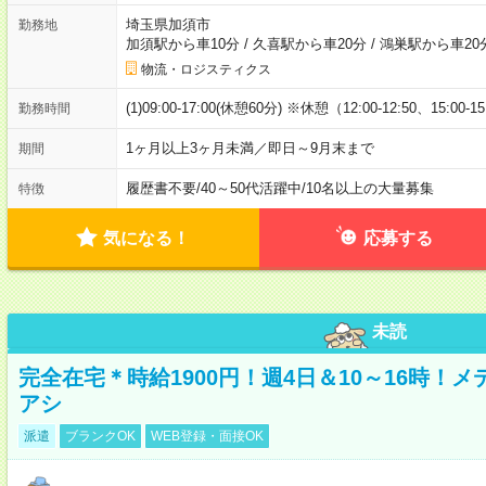
埼玉県加須市
勤務地
加須駅から車10分
/
久喜駅から車20分
/
鴻巣駅から車20
物流・ロジスティクス
(1)09:00-17:00(休憩60分) ※休憩（12:00-12:50、15:00-1
勤務時間
1ヶ月以上3ヶ月未満／即日～9月末まで
期間
履歴書不要
/
40～50代活躍中
/
10名以上の大量募集
特徴
気になる！
応募する
未読
完全在宅＊時給1900円！週4日＆10～16時！
アシ
派遣
ブランクOK
WEB登録・面接OK