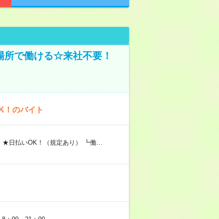
場所で働ける☆来社不要！
K！のバイト
 ★日払いOK！（規定あり） ┗働…