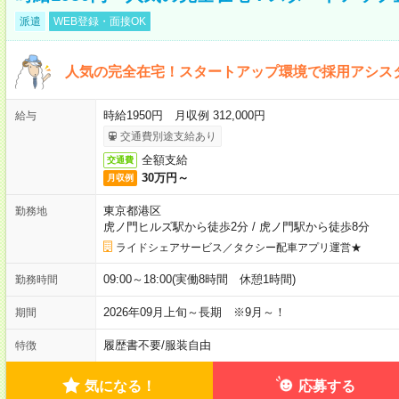
派遣
WEB登録・面接OK
人気の完全在宅！スタートアップ環境で採用アシス
時給1950円 月収例 312,000円
給与
交通費別途支給あり
全額支給
交通費
30万円～
月収例
東京都港区
勤務地
虎ノ門ヒルズ駅から徒歩2分
/
虎ノ門駅から徒歩8分
ライドシェアサービス／タクシー配車アプリ運営★
09:00～18:00(実働8時間 休憩1時間)
勤務時間
2026年09月上旬～長期 ※9月～！
期間
履歴書不要
/
服装自由
特徴
気になる！
応募する