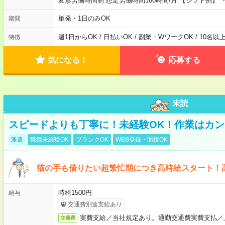
変形労働時間制 想定労働時間160時間/月 【シフト例】 ・8
単発・1日のみOK
期間
週1日からOK / 日払いOK / 副業・WワークOK / 10名
特徴
気になる！
応募する
未読
スピードよりも丁寧に！未経験OK！作業はカン
派遣
職種未経験OK
ブランクOK
WEB登録・面接OK
猫の手も借りたい超繁忙期につき高時給スタート！
時給1500円
給与
交通費別途支給あり
実費支給／当社規定あり。通勤交通費実費支払／
交通費