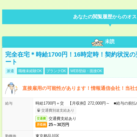
あなたの閲覧履歴からのオス
未読
完全在宅＊時給1700円！16時定時！契約状況
ート
派遣
職種未経験OK
ブランクOK
WEB登録・面接OK
直接雇用の可能性があります！情報通信会社！当社
時給1700円＋交 【月収例】272,000円～ ■給与の
給与
交通費別途支給あり
交通費支給あり
交通費
25～30万円
月収例
東京都品川区
勤務地