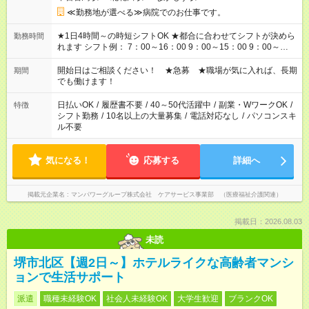
≪勤務地が選べる≫病院でのお仕事です。
★1日4時間～の時短シフトOK ★都合に合わせてシフトが決めら
勤務時間
れます シフト例： 7：00～16：00 9：00～15：00 9：00～
18：00 11：00～20：00 など ※Wワークの場合、他のお仕事と
合わせ週40時間超の就業はご案内できません ※法令に基づき、
開始日はご相談ください！ ★急募 ★職場が気に入れば、長期
期間
週20時間以上勤務は社会保険への加入対象となります ※労働者
でも働けます！
派遣法（日雇い派遣の原則禁止）により、短時間・短期間の就
業はご案内が難しい場合があります
日払いOK
/
履歴書不要
/
40～50代活躍中
/
副業・WワークOK
/
特徴
シフト勤務
/
10名以上の大量募集
/
電話対応なし
/
パソコンスキ
ル不要
気になる！
応募する
詳細へ
掲載元企業名
マンパワーグループ株式会社 ケアサービス事業部 （医療福祉介護関連）
掲載日：2026.08.03
未読
堺市北区【週2日～】ホテルライクな高齢者マンシ
ョンで生活サポート
派遣
職種未経験OK
社会人未経験OK
大学生歓迎
ブランクOK