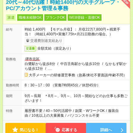
NEW
20代～40代活躍！時給1400円の大手グループ・
PC/アカウント管理＆事務
派遣
職種未経験OK
ブランクOK
WEB登録・面接OK
時給 1,400円 【モデル月収】： 月収22万7,800円＋残業手
給与
当！ （時給1,400円×実働7.75h×月21日勤務の場合。）
交通費別途支給あり
全額支給（規定あり）
交通費
堺市北区
勤務地
白鷺駅から徒歩8分
/
中百舌鳥駅から徒歩10分
/
なかもず駅か
ら徒歩12分
/
…
大手メーカーの研修運営事務（急募/来社不要面談/年齢不問）
8：30～17：00 （実働7時間45分／休憩45分）
勤務時間
9月～長期 ＊8月～、9月～、10月～開始などのお仕事も多数ご
期間
ざいます！
履歴書不要
/
40～50代活躍中
/
副業・WワークOK
/
服装自
特徴
由
/
10名以上の大量募集
/
パソコンスキル不要
気になる！
応募する
詳細へ