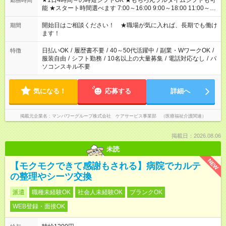
★1日4時間～の時短シフトOK ★もちろんフルタイムシフトも可
勤務時間
能 ★スタート時間選べます 7:00～16:00 9:00～18:00 11:00～
20:00 など 残業なし！ ※Wワークの場合、他のお仕事と合わせ
週40時間超の就業はご案内できません ※法令に基づき、週20時
開始日はご相談ください！ ★職場が気に入れば、長期でも働け
期間
間以上勤務は社会保険への加入対象となります ※労働者派遣法
ます！
（日雇い派遣の原則禁止）により、短時間・短期間の就業はご
案内が難しい場合があります
日払いOK
/
履歴書不要
/
40～50代活躍中
/
副業・WワークOK
/
特徴
服装自由
/
シフト勤務
/
10名以上の大量募集
/
電話対応なし
/
パ
ソコンスキル不要
気になる！
応募する
詳細へ
掲載元企業名
マンパワーグループ株式会社 ケアサービス事業部 （医療福祉介護関連）
掲載日：2026.08.06
未読
NEW
【モクモクできて感謝もされる】病院でカルテ
の整理やシーツ交換
派遣
職種未経験OK
社会人未経験OK
ブランクOK
WEB登録・面接OK