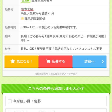
交通費支給有り
交通費
堺市北区
勤務地
高見ノ里駅から徒歩25分
日用品医薬関係
8:30～17:15 ※表記のうち実働8時間です。
勤務時間
長期【ご応募から1週間以内(最短2日目)のスピード就業が可能】
期間
即日～
日払いOK
/
履歴書不要
/
電話対応なし
/
パソコンスキル不要
特徴
気になる！
応募する
詳細へ
掲載元企業名
株式会社テクノ・サービス
こちらの条件も追加しませんか？
今が狙い目！急募