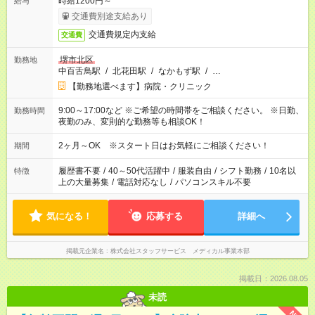
時給1200円～
給与
交通費別途支給あり
交通費規定内支給
交通費
堺市北区
勤務地
中百舌鳥駅
/
北花田駅
/
なかもず駅
/
…
【勤務地選べます】病院・クリニック
9:00～17:00など ※ご希望の時間帯をご相談ください。 ※日勤、
勤務時間
夜勤のみ、変則的な勤務等も相談OK！
2ヶ月～OK ※スタート日はお気軽にご相談ください！
期間
履歴書不要
/
40～50代活躍中
/
服装自由
/
シフト勤務
/
10名以
特徴
上の大量募集
/
電話対応なし
/
パソコンスキル不要
気になる！
応募する
詳細へ
掲載元企業名
株式会社スタッフサービス メディカル事業本部
掲載日：2026.08.05
未読