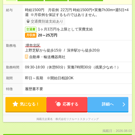
時給1500円 月収例 22万円 時給1500円×実働7h30m×週5日×4
給与
週 ※月収例を保証するものではありません。
交通費別途支給あり
1ヶ月3万円を上限として実費支給
交通費
20～25万円
月収例
堺市北区
勤務地
上野芝駅から徒歩15分
/
深井駅から徒歩20分
自動車・輸送機器商社
09:30-18:00（休憩60分）実働7時間30分（残業少なめ！）
勤務時間
即日～長期 ※開始日相談OK
期間
履歴書不要
特徴
気になる！
応募する
詳細へ
掲載元企業名
株式会社リクルートスタッフィング
掲載日：2026.08.03