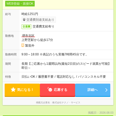
WEB登録・面接OK
時給1251円
給与
交通費別途支給あり
交通費支給有り
交通費
堺市北区
勤務地
上野芝駅から徒歩17分
製造外
9:00～18:00 ※表記のうち実働7時間45分です。
勤務時間
長期【ご応募から1週間以内(最短2日目)のスピード就業が可能】
期間
即日～
日払いOK
/
履歴書不要
/
電話対応なし
/
パソコンスキル不要
特徴
気になる！
応募する
詳細へ
掲載元企業名
株式会社テクノ・サービス
掲載日：2026.08.03