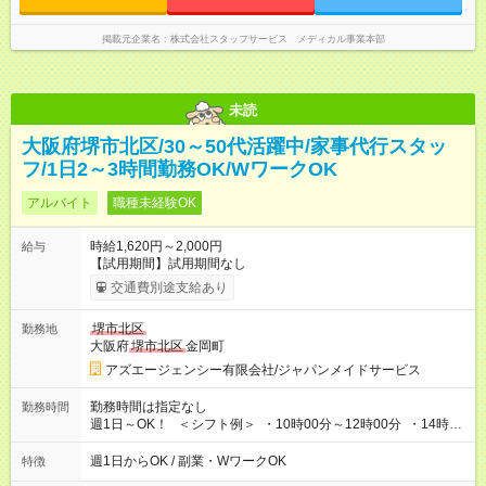
掲載元企業名
株式会社スタッフサービス メディカル事業本部
未読
大阪府堺市北区/30～50代活躍中/家事代行スタッ
フ/1日2～3時間勤務OK/WワークOK
アルバイト
職種未経験OK
時給1,620円～2,000円
給与
【試用期間】試用期間なし
交通費別途支給あり
堺市北区
勤務地
大阪府
堺市北区
金岡町
アズエージェンシー有限会社/ジャパンメイドサービス
勤務時間は指定なし
勤務時間
週1日～OK！ ＜シフト例＞ ・10時00分～12時00分 ・14時00
分～16時00分 ※勤務帯は複数あります！ ＼働き方のご希望を
聞かせてください！／ 気になることはなんでも相談してくださ
週1日からOK / 副業・WワークOK
特徴
いね。