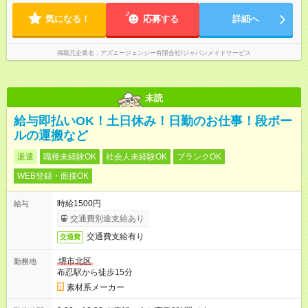
気になる！
応募する
詳細へ
掲載元企業名
アズエージェンシー有限会社/ジャパンメイドサービス
未読
給与即払いOK！土日休み！日勤のお仕事！段ボー
ルの運搬など
派遣
職種未経験OK
社会人未経験OK
ブランクOK
WEB登録・面接OK
時給1500円
給与
交通費別途支給あり
交通費支給有り
交通費
堺市北区
勤務地
布忍駅から徒歩15分
素材系メーカー