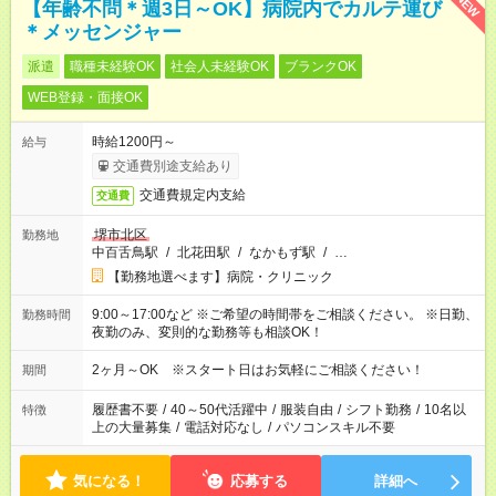
NEW
【年齢不問＊週3日～OK】病院内でカルテ運び
＊メッセンジャー
派遣
職種未経験OK
社会人未経験OK
ブランクOK
WEB登録・面接OK
時給1200円～
給与
交通費別途支給あり
交通費規定内支給
交通費
堺市北区
勤務地
中百舌鳥駅
/
北花田駅
/
なかもず駅
/
…
【勤務地選べます】病院・クリニック
9:00～17:00など ※ご希望の時間帯をご相談ください。 ※日勤、
勤務時間
夜勤のみ、変則的な勤務等も相談OK！
2ヶ月～OK ※スタート日はお気軽にご相談ください！
期間
履歴書不要
/
40～50代活躍中
/
服装自由
/
シフト勤務
/
10名以
特徴
上の大量募集
/
電話対応なし
/
パソコンスキル不要
気になる！
応募する
詳細へ