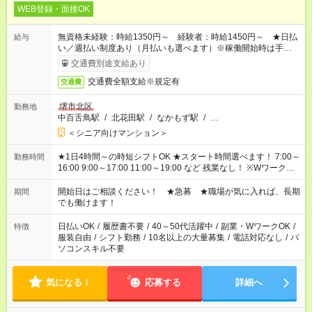
WEB登録・面接OK
無資格未経験：時給1350円～ 経験者：時給1450円～ ★日払
給与
い／週払い制度あり（月払いも選べます）※稼働開始時は手続き
完了次第のお支払いとなります。
交通費別途支給あり
交通費全額支給※規定有
交通費
堺市北区
勤務地
中百舌鳥駅
/
北花田駅
/
なかもず駅
/
…
＜シニア向けマンション＞
★1日4時間～の時短シフトOK ★スタート時間選べます！ 7:00～
勤務時間
16:00 9:00～17:00 11:00～19:00 など 残業なし！ ※Wワークの
場合、他のお仕事と合わせ週40時間超の就業はご案内できませ
ん ※法令に基づき、週20時間以上勤務は社会保険への加入対象
開始日はご相談ください！ ★急募 ★職場が気に入れば、長期
期間
となります ※労働者派遣法（日雇い派遣の原則禁止）により、
でも働けます！
短時間・短期間の就業はご案内が難しい場合があります
日払いOK
/
履歴書不要
/
40～50代活躍中
/
副業・WワークOK
/
特徴
服装自由
/
シフト勤務
/
10名以上の大量募集
/
電話対応なし
/
パ
ソコンスキル不要
気になる！
応募する
詳細へ