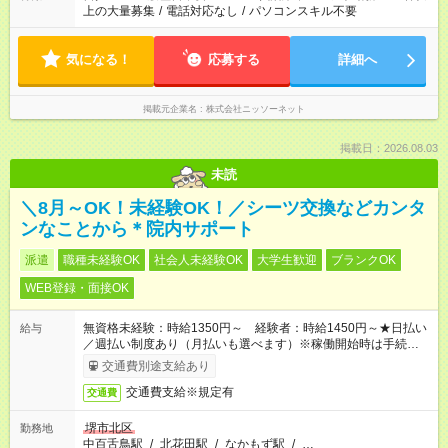
上の大量募集
/
電話対応なし
/
パソコンスキル不要
気になる！
応募する
詳細へ
掲載元企業名
株式会社ニッソーネット
掲載日：2026.08.03
未読
＼8月～OK！未経験OK！／シーツ交換などカンタ
ンなことから＊院内サポート
派遣
職種未経験OK
社会人未経験OK
大学生歓迎
ブランクOK
WEB登録・面接OK
無資格未経験：時給1350円～ 経験者：時給1450円～★日払い
給与
／週払い制度あり（月払いも選べます）※稼働開始時は手続き完
了次第のお支払いとなります。
交通費別途支給あり
交通費支給※規定有
交通費
堺市北区
勤務地
中百舌鳥駅
/
北花田駅
/
なかもず駅
/
…