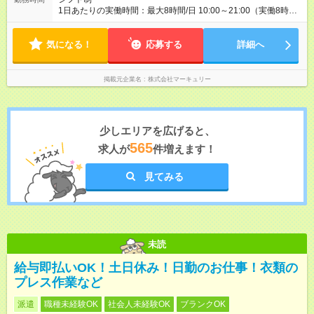
1日あたりの実働時間：最大8時間/日 10:00～21:00（実働8時間
／休憩1時間） ※週5日勤務となります。 ※時間帯は勤務地によ
り異なります。 ◆残業ほぼなし！ ◆プライベートとの両立も叶
気になる！
えられます！ 平均残業時間は月7.9時間と、 業界全体を通じても
応募する
詳細へ
残業時間が少ないため 定時で退勤できることも多く、 プライベ
ートの予定も調整しやすいです◎
掲載元企業名
株式会社マーキュリー
少しエリアを広げると、
565
求人が
件増えます！
見てみる
未読
給与即払いOK！土日休み！日勤のお仕事！衣類の
プレス作業など
派遣
職種未経験OK
社会人未経験OK
ブランクOK