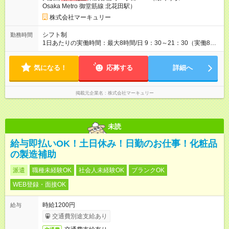
Osaka Metro 御堂筋線 北花田駅）
株式会社マーキュリー
シフト制
勤務時間
1日あたりの実働時間：最大8時間/日 9：30～21：30（実働8時
間／休憩1時間） ■シフト例 早番：9：30～18：30 遅番：12：
30～21：30 ■週5日勤務となります。 ■残業ほぼなし！
気になる！
応募する
詳細へ
掲載元企業名
株式会社マーキュリー
未読
給与即払いOK！土日休み！日勤のお仕事！化粧品
の製造補助
派遣
職種未経験OK
社会人未経験OK
ブランクOK
WEB登録・面接OK
時給1200円
給与
交通費別途支給あり