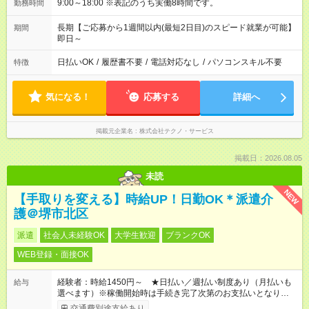
9:00～18:00 ※表記のうち実働8時間です。
勤務時間
長期【ご応募から1週間以内(最短2日目)のスピード就業が可能】
期間
即日～
日払いOK
/
履歴書不要
/
電話対応なし
/
パソコンスキル不要
特徴
気になる！
応募する
詳細へ
掲載元企業名
株式会社テクノ・サービス
掲載日：2026.08.05
未読
NEW
【手取りを変える】時給UP！日勤OK＊派遣介
護＠堺市北区
派遣
社会人未経験OK
大学生歓迎
ブランクOK
WEB登録・面接OK
経験者：時給1450円～ ★日払い／週払い制度あり（月払いも
給与
選べます）※稼働開始時は手続き完了次第のお支払いとなりま
す。
交通費別途支給あり