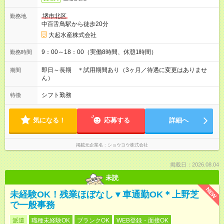
堺市北区
勤務地
中百舌鳥駅から徒歩20分
大起水産株式会社
9：00～18：00（実働8時間、休憩1時間）
勤務時間
即日～長期 ＊試用期間あり（3ヶ月／待遇に変更はありませ
期間
ん）
シフト勤務
特徴
気になる！
応募する
詳細へ
掲載元企業名
ショウヨウ株式会社
掲載日：2026.08.04
未読
NEW
未経験OK！残業ほぼなし▼車通勤OK＊上野芝
で一般事務
派遣
職種未経験OK
ブランクOK
WEB登録・面接OK