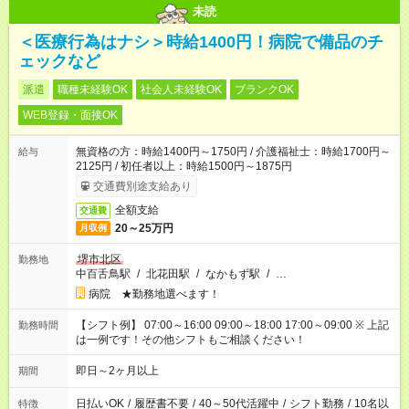
未読
＜医療行為はナシ＞時給1400円！病院で備品のチ
ェックなど
派遣
職種未経験OK
社会人未経験OK
ブランクOK
WEB登録・面接OK
無資格の方：時給1400円～1750円 / 介護福祉士：時給1700円～
給与
2125円 / 初任者以上：時給1500円～1875円
交通費別途支給あり
全額支給
交通費
20～25万円
月収例
堺市北区
勤務地
中百舌鳥駅
/
北花田駅
/
なかもず駅
/
…
病院 ★勤務地選べます！
【シフト例】 07:00～16:00 09:00～18:00 17:00～09:00 ※ 上記
勤務時間
は一例です！その他シフトもご相談ください！
即日～2ヶ月以上
期間
日払いOK
/
履歴書不要
/
40～50代活躍中
/
シフト勤務
/
10名以
特徴