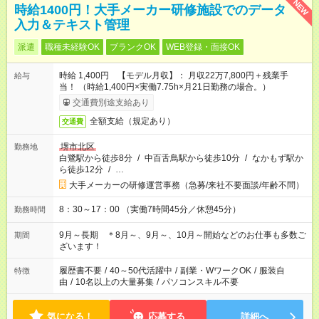
NEW
時給1400円！大手メーカー研修施設でのデータ
入力＆テキスト管理
派遣
職種未経験OK
ブランクOK
WEB登録・面接OK
時給 1,400円 【モデル月収】： 月収22万7,800円＋残業手
給与
当！ （時給1,400円×実働7.75h×月21日勤務の場合。）
交通費別途支給あり
全額支給（規定あり）
交通費
堺市北区
勤務地
白鷺駅から徒歩8分
/
中百舌鳥駅から徒歩10分
/
なかもず駅か
ら徒歩12分
/
…
大手メーカーの研修運営事務（急募/来社不要面談/年齢不問）
8：30～17：00 （実働7時間45分／休憩45分）
勤務時間
9月～長期 ＊8月～、9月～、10月～開始などのお仕事も多数ご
期間
ざいます！
履歴書不要
/
40～50代活躍中
/
副業・WワークOK
/
服装自
特徴
由
/
10名以上の大量募集
/
パソコンスキル不要
気になる！
応募する
詳細へ