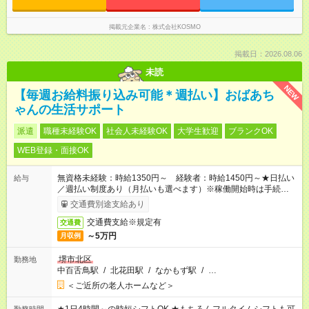
掲載元企業名
株式会社KOSMO
掲載日：2026.08.06
未読
NEW
【毎週お給料振り込み可能＊週払い】おばあち
ゃんの生活サポート
派遣
職種未経験OK
社会人未経験OK
大学生歓迎
ブランクOK
WEB登録・面接OK
無資格未経験：時給1350円～ 経験者：時給1450円～★日払い
給与
／週払い制度あり（月払いも選べます）※稼働開始時は手続き完
了次第のお支払いとなります。
交通費別途支給あり
交通費支給※規定有
交通費
～5万円
月収例
堺市北区
勤務地
中百舌鳥駅
/
北花田駅
/
なかもず駅
/
…
＜ご近所の老人ホームなど＞