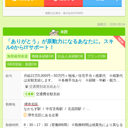
掲載元企業名
株式会社KOSMO
掲載日：2026.08.04
未読
NEW
「ありがとう」が原動力になるあなたに。スキ
ル0からITサポート！
無期雇用派遣
職種未経験OK
社会人未経験OK
ブランクOK
WEB登録・面接OK
月給22万5,000円～50万円＋地域／住宅手当＋残業代 ※残業代
給与
は全額支給します。 ※各種手当あり ※経験・年齢・能力等を
考慮して加給・優遇します。
交通費別途支給あり
交通費全額支給
交通費
堺市北区
勤務地
なかもず駅
/
中百舌鳥駅
/
北花田駅
/
…
堺市北区にある企業
8：30～17：30（実働8時間） ※勤務時間は就業先により異なる
勤務時間