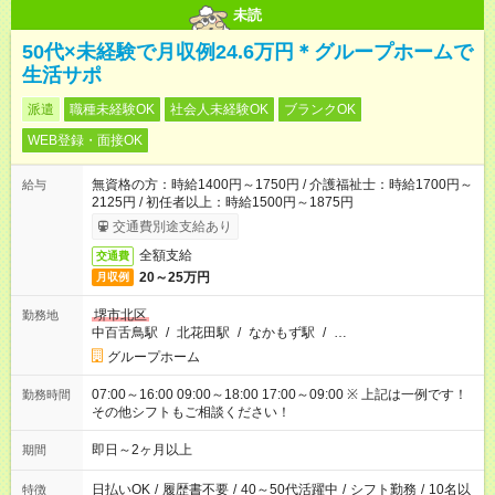
未読
50代×未経験で月収例24.6万円＊グループホームで
生活サポ
派遣
職種未経験OK
社会人未経験OK
ブランクOK
WEB登録・面接OK
無資格の方：時給1400円～1750円 / 介護福祉士：時給1700円～
給与
2125円 / 初任者以上：時給1500円～1875円
交通費別途支給あり
全額支給
交通費
20～25万円
月収例
堺市北区
勤務地
中百舌鳥駅
/
北花田駅
/
なかもず駅
/
…
グループホーム
07:00～16:00 09:00～18:00 17:00～09:00 ※ 上記は一例です！
勤務時間
その他シフトもご相談ください！
即日～2ヶ月以上
期間
日払いOK
/
履歴書不要
/
40～50代活躍中
/
シフト勤務
/
10名以
特徴