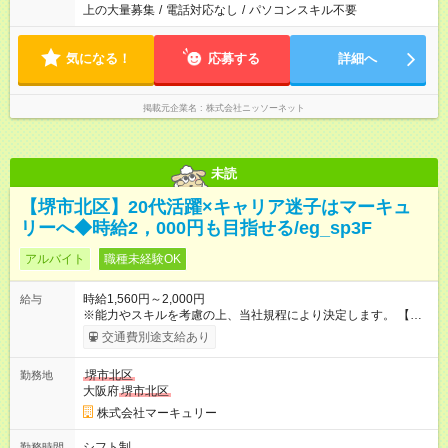
上の大量募集
/
電話対応なし
/
パソコンスキル不要
気になる！
応募する
詳細へ
掲載元企業名
株式会社ニッソーネット
未読
【堺市北区】20代活躍×キャリア迷子はマーキュ
リーへ◆時給2，000円も目指せる/eg_sp3F
アルバイト
職種未経験OK
時給1,560円～2,000円
給与
※能力やスキルを考慮の上、当社規程により決定します。 【試
用期間】試用期間あり 試用期間の長さ：3ヶ月 雇用形態、給与
交通費別途支給あり
は本採用時と同じです。
堺市北区
勤務地
大阪府
堺市北区
株式会社マーキュリー
シフト制
勤務時間