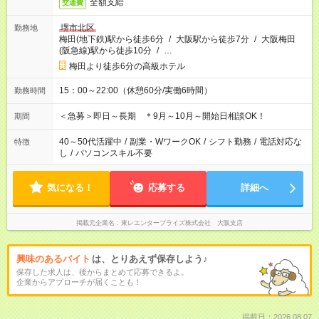
全額支給
交通費
堺市北区
勤務地
梅田(地下鉄)駅から徒歩6分
/
大阪駅から徒歩7分
/
大阪梅田
(阪急線)駅から徒歩10分
/
…
梅田より徒歩6分の高級ホテル
15：00～22:00（休憩60分/実働6時間）
勤務時間
＜急募＞即日～長期 ＊9月～10月～開始日相談OK！
期間
40～50代活躍中
/
副業・WワークOK
/
シフト勤務
/
電話対応な
特徴
し
/
パソコンスキル不要
気になる！
応募する
詳細へ
掲載元企業名
東レエンタープライズ株式会社 大阪支店
興味のあるバイト
は、とりあえず保存しよう♪
保存した求人は、後からまとめて応募できるよ。
企業からアプローチが届くことも！
掲載日：2026.08.07