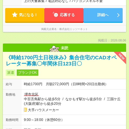
上の大量募集
/
電話対応なし
/
パソコンスキル不要
気になる！
応募する
詳細へ
掲載元企業名
株式会社ニッソーネット
掲載日：2026.08.06
未読
NEW
《時給1700円土日祝休み》集合住宅のCADオペ
レーター募集〇年間休日123日〇
派遣
ブランクOK
時給1700円 月額272,000円（日8時間×20日出勤例）
給与
堺市北区
勤務地
中百舌鳥駅から徒歩5分
/
なかもず駅から徒歩5分
/
三国ケ丘
(大阪府)駅から徒歩20分
大手ハウスメーカー
9:00～18:00（休憩60分）
勤務時間