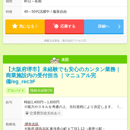
即日～長期
期間
40～50代活躍中
/
服装自由
特徴
気になる！
応募する
詳細へ
掲載元企業名
株式会社アクセス22
未読
【大阪府堺市】未経験でも安心のカンタン業務｜
商業施設内の受付担当 ｜マニュアル完
備/eg_rec3F
アルバイト
職種未経験OK
時給1,400円～1,600円
給与
※能力やスキルを考慮の上、当社規程により決定します。 《月
給例》 ～時給1,400円の場合～ 時給1,400円×1日8時間×月22日
交通費別途支給あり
＝246,400円 【試用期間】試用期間あり 試用期間の長さ：3ヶ月
雇用形態、給与は本採用時と同じです。
堺市北区
勤務地
大阪府
堺市北区
東浅香山町４丁目1-12（最寄り駅：