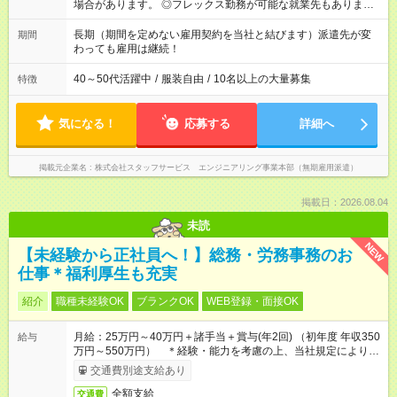
場合があります。 ◎フレックス勤務が可能な就業先もありま
す。 ◎今よりもさらに働きやすい環境をつくるべく、 働き方
改革に全社をあげて取り組んでいます。
長期（期間を定めない雇用契約を当社と結びます）派遣先が変
期間
わっても雇用は継続！
40～50代活躍中
/
服装自由
/
10名以上の大量募集
特徴
気になる！
応募する
詳細へ
掲載元企業名
株式会社スタッフサービス エンジニアリング事業本部（無期雇用派遣）
掲載日：2026.08.04
未読
NEW
【未経験から正社員へ！】総務・労務事務のお
仕事＊福利厚生も充実
紹介
職種未経験OK
ブランクOK
WEB登録・面接OK
月給：25万円～40万円＋諸手当＋賞与(年2回) （初年度 年収350
給与
万円～550万円） ＊経験・能力を考慮の上、当社規定により優
遇いたします
交通費別途支給あり
全額支給
交通費