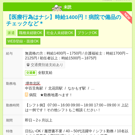
未読
NEW
【医療行為はナシ】時給1400円！病院で備品の
チェックなど＊
派遣
職種未経験OK
社会人未経験OK
ブランクOK
WEB登録・面接OK
無資格の方：時給1400円～1750円 / 介護福祉士：時給1700円～
給与
2125円 / 初任者以上：時給1500円～1875円
交通費別途支給あり
全額支給
交通費
堺市北区
勤務地
中百舌鳥駅
/
北花田駅
/
なかもず駅
/
…
病院 ★勤務地選べます！
【シフト例】 07:00～16:00 09:00～18:00 17:00～09:00 ※ 上記
勤務時間
は一例です！その他シフトもご相談ください！
即日～2ヶ月以上
期間
日払いOK
/
履歴書不要
/
40～50代活躍中
/
シフト勤務
/
10名以
特徴