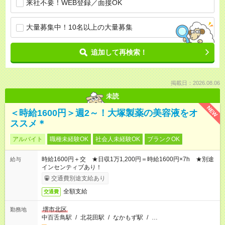
来社不要！WEB登録／面接OK
大量募集中！10名以上の大量募集
追加して再検索！
掲載日：2026.08.06
未読
NEW
＜時給1600円＞週2～！大塚製薬の美容液をオ
ススメ＊
アルバイト
職種未経験OK
社会人未経験OK
ブランクOK
時給1600円＋交 ★日収1万1,200円＝時給1600円×7h ★別途
給与
インセンティブあり！
交通費別途支給あり
全額支給
交通費
堺市北区
勤務地
中百舌鳥駅
/
北花田駅
/
なかもず駅
/
…