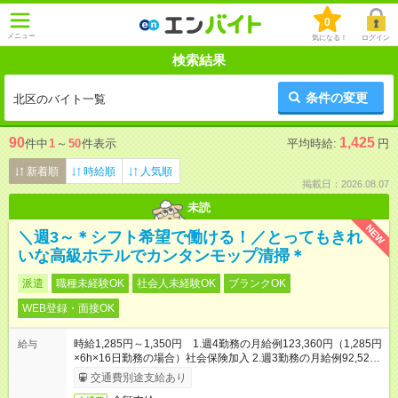
0
メニュー
気になる！
ログイン
検索結果
条件の変更
北区のバイト一覧
90
1,425
件中
1
～
50
件表示
平均時給:
円
新着順
時給順
人気順
掲載日：2026.08.07
未読
NEW
＼週3～＊シフト希望で働ける！／とってもきれ
いな高級ホテルでカンタンモップ清掃＊
派遣
職種未経験OK
社会人未経験OK
ブランクOK
WEB登録・面接OK
時給1,285円～1,350円 1.週4勤務の月給例123,360円（1,285円
給与
×6h×16日勤務の場合）社会保険加入 2.週3勤務の月給例92,520
円（1,285円×6h×12日の場合）扶養内
交通費別途支給あり