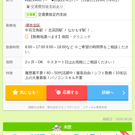
時給1400円～ ■月収22.4万円～（日収1万1200円×20日）
給与
交通費別途支給あり
交通費規定内支給
交通費
堺市北区
勤務地
中百舌鳥駅
/
北花田駅
/
なかもず駅
/
…
【勤務地選べます】病院・クリニック
8:00～17:00 9:00～18:00など ※ご希望の時間帯をご相談くださ
勤務時間
い。
2ヶ月～OK ※スタート日はお気軽にご相談ください！
期間
履歴書不要
/
40～50代活躍中
/
服装自由
/
シフト勤務
/
10名以
特徴
上の大量募集
/
パソコンスキル不要
気になる！
応募する
詳細へ
掲載元企業名
株式会社スタッフサービス メディカル事業本部
掲載日：2026.08.06
未読