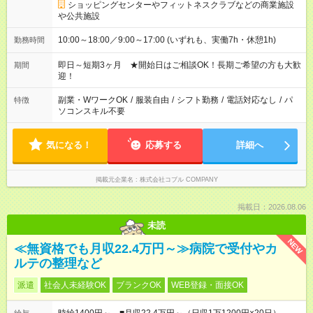
ショッピングセンターやフィットネスクラブなどの商業施設
や公共施設
10:00～18:00／9:00～17:00 (いずれも、実働7h・休憩1h)
勤務時間
即日～短期3ヶ月 ★開始日はご相談OK！長期ご希望の方も大歓
期間
迎！
副業・WワークOK
/
服装自由
/
シフト勤務
/
電話対応なし
/
パ
特徴
ソコンスキル不要
気になる！
応募する
詳細へ
掲載元企業名
株式会社コブル COMPANY
掲載日：2026.08.06
未読
NEW
≪無資格でも月収22.4万円～≫病院で受付やカ
ルテの整理など
派遣
社会人未経験OK
ブランクOK
WEB登録・面接OK