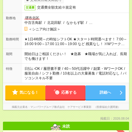
交通費全額支給※規定有
交通費
堺市北区
勤務地
中百舌鳥駅
/
北花田駅
/
なかもず駅
/
…
＜シニア向け施設＞
★1日4時間～の時短シフトOK ★スタート時間選べます！ 7:00～
勤務時間
16:00 9:00～17:00 11:00～19:00 など 残業なし！ ※Wワークの
場合、他のお仕事と合わせ週40時間超の就業はご案内できませ
ん ※法令に基づき、週20時間以上勤務は社会保険への加入対象
開始日はご相談ください！ ★急募 ★職場が気に入れば、長期
期間
となります ※労働者派遣法（日雇い派遣の原則禁止）により、
でも働けます！
短時間・短期間の就業はご案内が難しい場合があります
日払いOK
/
履歴書不要
/
40～50代活躍中
/
副業・WワークOK
/
特徴
服装自由
/
シフト勤務
/
10名以上の大量募集
/
電話対応なし
/
パ
ソコンスキル不要
気になる！
応募する
詳細へ
掲載元企業名
マンパワーグループ株式会社 ケアサービス事業部 （医療福祉介護関連）
掲載日：2026.08.04
未読