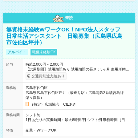
未読
無資格未経験WワークOK！NPO法人スタッフ
日常生活アシスタント 日勤募集（広島県広島
市佐伯区坪井）
アルバイト
職種未経験OK
時給2,000円～2,000円
給与
【試用期間】試用期間あり 試用期間の長さ：3ヶ月 雇用形態、
給与は本採用時と同じです。
交通費別途支給あり
広島市佐伯区
勤務地
広島県広島市佐伯区坪井（最寄り駅：広島電鉄2系統宮島線
楽々園駅）
（特定）広域協会 CILあき
シフト制
勤務時間
1日あたりの実働時間：最大8時間/日 シフト例 勤務時間（日
勤）・8時～18時 （実働時間8時間 待機休憩2時間）（日勤1回
あたりの給与 2万円）
副業・WワークOK
特徴