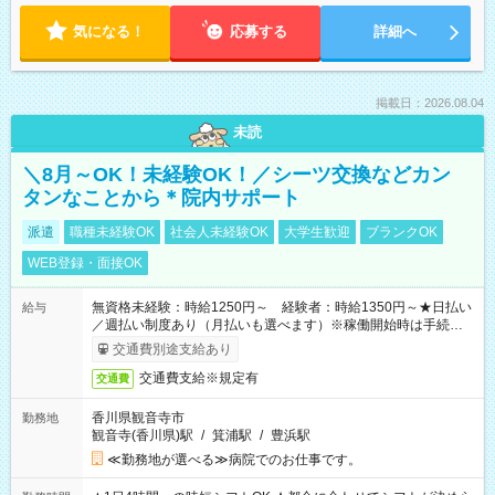
気になる！
応募する
詳細へ
掲載日：2026.08.04
未読
＼8月～OK！未経験OK！／シーツ交換などカン
タンなことから＊院内サポート
派遣
職種未経験OK
社会人未経験OK
大学生歓迎
ブランクOK
WEB登録・面接OK
無資格未経験：時給1250円～ 経験者：時給1350円～★日払い
給与
／週払い制度あり（月払いも選べます）※稼働開始時は手続き完
了次第のお支払いとなります。
交通費別途支給あり
交通費支給※規定有
交通費
香川県観音寺市
勤務地
観音寺(香川県)駅
/
箕浦駅
/
豊浜駅
≪勤務地が選べる≫病院でのお仕事です。