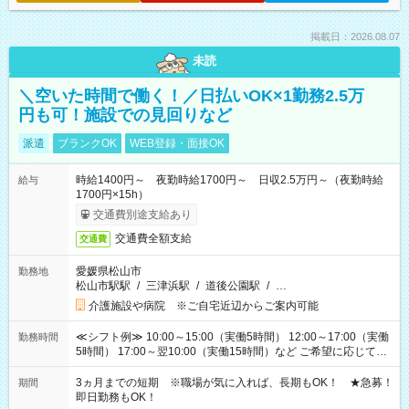
掲載日：2026.08.07
未読
＼空いた時間で働く！／日払いOK×1勤務2.5万
円も可！施設での見回りなど
派遣
ブランクOK
WEB登録・面接OK
時給1400円～ 夜勤時給1700円～ 日収2.5万円～（夜勤時給
給与
1700円×15h）
交通費別途支給あり
交通費全額支給
交通費
愛媛県松山市
勤務地
松山市駅駅
/
三津浜駅
/
道後公園駅
/
…
介護施設や病院 ※ご自宅近辺からご案内可能
≪シフト例≫ 10:00～15:00（実働5時間） 12:00～17:00（実働
勤務時間
5時間） 17:00～翌10:00（実働15時間）など ご希望に応じて、
働く時間は調整できます！ お気軽に担当へ相談ください！
3ヵ月までの短期 ※職場が気に入れば、長期もOK！ ★急募！
期間
即日勤務もOK！