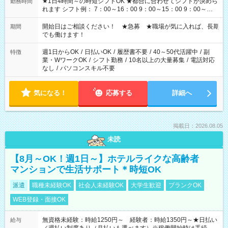
★1日4時間～の時短シフトOK ★都合に合わせてシフトが決めら
勤務時間
れます シフト例： 7：00～16：00 9：00～15：00 9：00～
18：00 11：00～20：00 など ※Wワークの場合、他のお仕事と
合わせ週40時間超の就業はご案内できません ※法令に基づき、
開始日はご相談ください！ ★急募 ★職場が気に入れば、長期
期間
週20時間以上勤務は社会保険への加入対象となります ※労働者
でも働けます！
派遣法（日雇い派遣の原則禁止）により、短時間・短期間の就
業はご案内が難しい場合があります
週1日からOK
/
日払いOK
/
履歴書不要
/
40～50代活躍中
/
副
特徴
業・WワークOK
/
シフト勤務
/
10名以上の大量募集
/
電話対応
なし
/
パソコンスキル不要
気になる！
応募する
詳細へ
掲載日：2026.08.05
未読
【8月～OK！週1日～】ホテルライクな高齢者
マンションで生活サポート＊時短OK
派遣
職種未経験OK
社会人未経験OK
大学生歓迎
ブランクOK
WEB登録・面接OK
無資格未経験：時給1250円～ 経験者：時給1350円～★日払い
給与