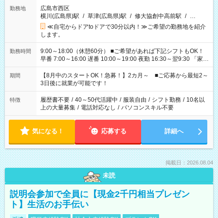
広島市西区
勤務地
横川(広島県)駅
/
草津(広島県)駅
/
修大協創中高前駅
/
…
≪自宅からドアtoドアで30分以内！≫ご希望の勤務地を紹介
します。
9:00～18:00（休憩60分） ■ご希望があれば下記シフトもOK！
勤務時間
早番 7:00～16:00 遅番 10:00～19:00 夜勤 16:30～翌9:30 「家族
と休みを合わせたい」 「余裕を持って夕飯の準備がしたい」
「できれば残業はしたくない」 など、ご希望を教えてください
【8月中のスタートOK！急募！】2カ月～ ■ご応募から最短2～
期間
ね。 ※Wワーク希望の方へ 今ご覧のお仕事で希望する勤務時間
3日後に就業が可能です！
と、もう1つのお仕事の勤務時間。 合計で週40時間を超える場
合は応募できません。
履歴書不要
/
40～50代活躍中
/
服装自由
/
シフト勤務
/
10名以
特徴
上の大量募集
/
電話対応なし
/
パソコンスキル不要
気になる！
応募する
詳細へ
掲載日：2026.08.04
未読
説明会参加で全員に【現金2千円相当プレゼン
ト】生活のお手伝い