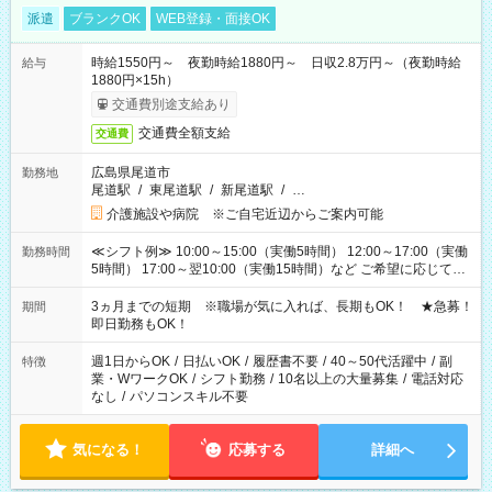
派遣
ブランクOK
WEB登録・面接OK
時給1550円～ 夜勤時給1880円～ 日収2.8万円～（夜勤時給
給与
1880円×15h）
交通費別途支給あり
交通費全額支給
交通費
広島県尾道市
勤務地
尾道駅
/
東尾道駅
/
新尾道駅
/
…
介護施設や病院 ※ご自宅近辺からご案内可能
≪シフト例≫ 10:00～15:00（実働5時間） 12:00～17:00（実働
勤務時間
5時間） 17:00～翌10:00（実働15時間）など ご希望に応じて、
働く時間は調整できます！ お気軽に担当へ相談ください！
3ヵ月までの短期 ※職場が気に入れば、長期もOK！ ★急募！
期間
即日勤務もOK！
週1日からOK
/
日払いOK
/
履歴書不要
/
40～50代活躍中
/
副
特徴
業・WワークOK
/
シフト勤務
/
10名以上の大量募集
/
電話対応
なし
/
パソコンスキル不要
気になる！
応募する
詳細へ