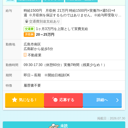
時給1500円 月収例 21万円 時給1500円×実働7h×週5日×4
給与
週 ※月収例を保証するものではありません。※給与即受取りサ
ービス利用可（利用条件有）
交通費別途支給あり
1ヶ月3万円を上限として実費支給
交通費
20～25万円
月収例
広島市南区
勤務地
広島駅から徒歩5分
不動産業
09:30-17:30（休憩60分）実働7時間（残業少なめ！）
勤務時間
即日～長期 ※開始日相談OK
期間
履歴書不要
特徴
気になる！
応募する
詳細へ
掲載日：2026.07.30
未読