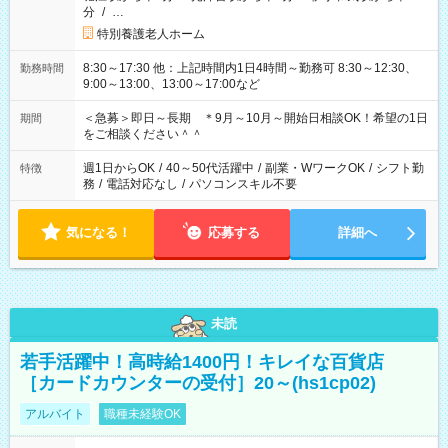
分
/
…
特別養護老人ホーム
8:30～17:30 他：上記時間内1日4時間～勤務可 8:30～12:30、
勤務時間
9:00～13:00、13:00～17:00など
＜急募＞即日～長期 ＊9月～10月～開始日相談OK！希望の1日
期間
をご相談ください＾＾
週1日からOK
/
40～50代活躍中
/
副業・WワークOK
/
シフト勤
特徴
務
/
電話対応なし
/
パソコンスキル不要
気になる！
応募する
詳細へ
未読
若手活躍中！高時給1400円！キレイな百貨店
［カードカウンターの受付］20～(hs1cp02)
アルバイト
職種未経験OK