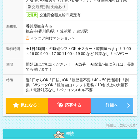
／週払い制度あり（月払いも選べます）※稼働開始時は手続き完
了次第のお支払いとなります。
交通費別途支給あり
交通費全額支給※規定有
交通費
香川県観音寺市
勤務地
観音寺(香川県)駅
/
箕浦駅
/
豊浜駅
＜シニア向けマンション＞
★1日4時間～の時短シフトOK ★スタート時間選べます！ 7:00
勤務時間
～16:00 9:00～17:00 11:00～19:00 など 残業なし！ ※Wワーク
の場合、他のお仕事と合わせ週40時間超の就業はご案内できま
せん ※法令に基づき、週20時間以上勤務は社会保険への加入対
開始日はご相談ください！ ★急募 ★職場が気に入れば、長期
期間
象となります ※労働者派遣法（日雇い派遣の原則禁止）によ
でも働けます！
り、短時間・短期間の就業はご案内が難しい場合があります
週1日からOK
/
日払いOK
/
履歴書不要
/
40～50代活躍中
/
副
特徴
業・WワークOK
/
服装自由
/
シフト勤務
/
10名以上の大量募
集
/
電話対応なし
/
パソコンスキル不要
気になる！
応募する
詳細へ
掲載日：2026.08.07
未読