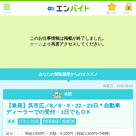
0
メニュー
気になる！
ログイン
このお仕事情報は掲載が終了しました。
ホーム
より再度アクセスしてください。
あなたの閲覧履歴からのオススメ
掲載日：2026.08.04
未読
【単発】呉市広／8／8・9・22・23日＊自動車
ディーラーでの受付・1日でもＯＫ
派遣
ブランクOK
WEB登録・面接OK
時給1300円 ・日額：9,100円（時給1,300円×7時間）
給与