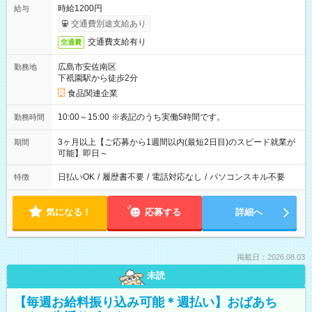
時給1200円
給与
交通費別途支給あり
交通費支給有り
交通費
広島市安佐南区
勤務地
下祇園駅から徒歩2分
食品関連企業
10:00～15:00 ※表記のうち実働5時間です。
勤務時間
3ヶ月以上【ご応募から1週間以内(最短2日目)のスピード就業が
期間
可能】即日～
日払いOK
/
履歴書不要
/
電話対応なし
/
パソコンスキル不要
特徴
気になる！
応募する
詳細へ
掲載日：2026.08.03
未読
【毎週お給料振り込み可能＊週払い】おばあち