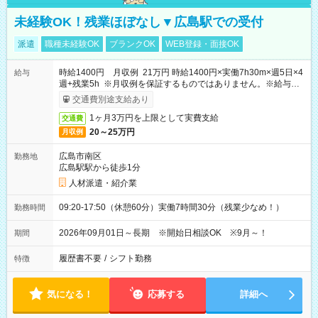
未経験OK！残業ほぼなし▼広島駅での受付
派遣
職種未経験OK
ブランクOK
WEB登録・面接OK
時給1400円 月収例 21万円 時給1400円×実働7h30m×週5日×4
給与
週+残業5h ※月収例を保証するものではありません。※給与即
受取りサービス利用可（利用条件有）
交通費別途支給あり
1ヶ月3万円を上限として実費支給
交通費
20～25万円
月収例
広島市南区
勤務地
広島駅駅から徒歩1分
人材派遣・紹介業
09:20-17:50（休憩60分）実働7時間30分（残業少なめ！）
勤務時間
2026年09月01日～長期 ※開始日相談OK ※9月～！
期間
履歴書不要
/
シフト勤務
特徴
気になる！
応募する
詳細へ