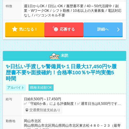
週1日からOK
/
日払いOK
/
履歴書不要
/
40～50代活躍中
/
副
特徴
業・WワークOK
/
シフト勤務
/
10名以上の大量募集
/
電話対応
なし
/
パソコンスキル不要
気になる！
応募する
詳細へ
未読
✨日払い手渡し✨警備員✨１日最大17,450円✨履
歴書不要✨面接確約！合格率100％✨平均実働5
時間
アルバイト
職種未経験OK
日給8,500円～17,450円
給与
✅「守組6か条」による評価制度！✅ 通常日当は8,500円ですが
上記評価制度により「S級隊員」と認定されれば10,000円の日当
交通費別途支給あり
を支給します。 (1)上記勤務者が交通2級資格者の場合10,000円
+1500円＝11,500円 (2)上記現場が深夜の場合 11,500×1.25＝
岡山市北区
勤務地
14,375円 (3)上記現場が日祝深夜の場合 17,250円 (4)上記勤務
岡山県岡山市北区岡山県岡山市北区東古松４８０－２３（最寄
者が現場までの運転者の場合17,250+200円＝17,450円 -----------