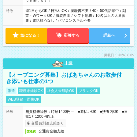
でも働けます！
り、短時間・短期間の就業はご案内が難しい場合があります
週1日からOK
/
日払いOK
/
履歴書不要
/
40～50代活躍中
/
副
特徴
業・WワークOK
/
服装自由
/
シフト勤務
/
10名以上の大量募
集
/
電話対応なし
/
パソコンスキル不要
気になる！
応募する
詳細へ
掲載日：2026.08.05
未読
【オープニング募集】おばあちゃんのお散歩付
き添いも仕事の1つ
派遣
職種未経験OK
社会人未経験OK
ブランクOK
WEB登録・面接OK
無資格未経験：時給1400円～ ■週払いOK ■扶養内OK ■日
給与
収1万1200円以上
交通費別途支給あり
交通費全額支給
交通費