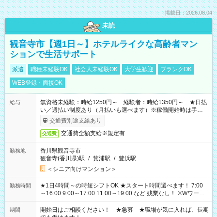
掲載日：2026.08.04
未読
観音寺市【週1日～】ホテルライクな高齢者マン
ションで生活サポート
派遣
職種未経験OK
社会人未経験OK
大学生歓迎
ブランクOK
WEB登録・面接OK
無資格未経験：時給1250円～ 経験者：時給1350円～ ★日払
給与
い／週払い制度あり（月払いも選べます）※稼働開始時は手続き
完了次第のお支払いとなります。
交通費別途支給あり
交通費全額支給※規定有
交通費
香川県観音寺市
勤務地
観音寺(香川県)駅
/
箕浦駅
/
豊浜駅
＜シニア向けマンション＞
★1日4時間～の時短シフトOK ★スタート時間選べます！ 7:00
勤務時間
～16:00 9:00～17:00 11:00～19:00 など 残業なし！ ※Wワーク
の場合、他のお仕事と合わせ週40時間超の就業はご案内できま
せん ※法令に基づき、週20時間以上勤務は社会保険への加入対
開始日はご相談ください！ ★急募 ★職場が気に入れば、長期
期間
象となります ※労働者派遣法（日雇い派遣の原則禁止）によ