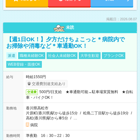
掲載日：2026.08.07
未読
【週1日OK！】夕方だけちょこっと＊病院内で
お掃除や消毒など＊車通勤OK！
派遣
職種未経験OK
社会人未経験OK
大学生歓迎
ブランクOK
WEB登録・面接OK
時給1550円
給与
交通費別途支給あり
500円/日支給 ★車通勤可能→駐車場実質無料 ★自転
交通費
車・バイクOK！
香川県高松市
勤務地
片原町(香川県)駅から徒歩15分
/
松島二丁目駅から徒歩19分
/
高松(香川県)駅から車5分
/
…
病院
準夜勤 16：30～22：30
勤務時間