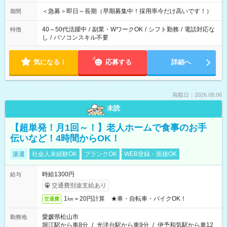
＜急募＞即日～長期（早期募集中！採用率今だけ高いです！）
期間
40～50代活躍中
/
副業・WワークOK
/
シフト勤務
/
電話対応な
特徴
し
/
パソコンスキル不要
気になる！
応募する
詳細へ
掲載日：2026.08.06
未読
【超単発！月1回～！】老人ホームで食事のお手
伝いなど！4時間からOK！
派遣
社会人未経験OK
ブランクOK
WEB登録・面接OK
時給1300円
給与
交通費別途支給あり
1㎞＝20円計算 ★車・自転車・バイクOK！
交通費
愛媛県松山市
勤務地
堀江駅から車8分
/
光洋台駅から車9分
/
伊予和気駅から車12