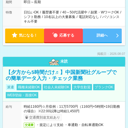
即日～長期
期間
日払いOK
/
履歴書不要
/
40～50代活躍中
/
副業・WワークOK
/
特徴
シフト勤務
/
10名以上の大量募集
/
電話対応なし
/
パソコンス
キル不要
気になる！
応募する
詳細へ
掲載日：2026.08.07
未読
【夕方から5時間だけ♬】中国新聞社グループで
の簡単データ入力・チェック業務
派遣
職種未経験OK
社会人未経験OK
大学生歓迎
ブランクOK
WEB登録・面接OK
時給1160円☆月収例：11万5700円（1160円×5時間×19日勤務
給与
の場合） ※22:00以降は時給1,450円
交通費別途支給あり
・規定により支給 ・車通勤・自転車通勤OK
交通費