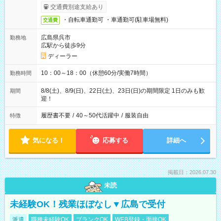
交通費別途支給あり
・自転車通勤可 ・車通勤可(駐車場無料)
交通費
広島県呉市
勤務地
広駅から徒歩9分
ディーラー
10：00～18：00（休憩60分/実働7時間）
勤務時間
8/8(土)、8/9(日)、22日(土)、23日(日)の期間限定 1日のみも歓
期間
迎！
履歴書不要
/
40～50代活躍中
/
服装自由
特徴
気になる！
応募する
詳細へ
掲載日：2026.07.30
未読
未経験OK！残業ほぼなし▼広島で受付
派遣
職種未経験OK
ブランクOK
WEB登録・面接OK