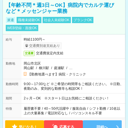
【年齢不問＊週3日～OK】病院内でカルテ運び
など＊メッセンジャー業務
派遣
職種未経験OK
社会人未経験OK
ブランクOK
WEB登録・面接OK
時給1100円～
給与
交通費別途支給あり
交通費規定内支給
交通費
岡山市北区
勤務地
岡山駅
/
柳川駅
/
庭瀬駅
/
…
【勤務地選べます】病院・クリニック
9:00～17:00など ※ご希望の時間帯をご相談ください。 ※日勤、
勤務時間
夜勤のみ、変則的な勤務等も相談OK！
2ヶ月～OK ※スタート日はお気軽にご相談ください！
期間
履歴書不要
/
40～50代活躍中
/
服装自由
/
シフト勤務
/
10名以
特徴
上の大量募集
/
電話対応なし
/
パソコンスキル不要
気になる！
応募する
詳細へ