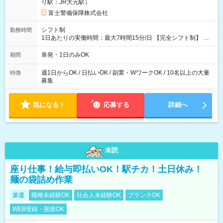
り駅：JR大元駅）
------------------------------- *最高日当額 17,450円* ---------------------
--------------------- より上位の資格取得やリーダー手当を取得する
富士警備保障株式会社
と ”さらに”加算されます！ ※日当支給時振込手数料等は一切あ
りません。 【試用期間】試用期間なし
シフト制
勤務時間
1日あたりの実働時間：最大7時間15分/日 【完全シフト制】 例
(1) 8：00~17:00（休憩１h） 例(2) 13:00~16:00（早上がりでも
全額支給！） 例(3) 21:00~5:00（夜勤なら日当1.25倍！！）
単発・1日のみOK
期間
週1日からOK / 日払いOK / 副業・WワークOK / 10名以上の大量
特徴
募集
気になる！
応募する
詳細へ
未読
座り仕事！給与即払いOK！駅チカ！土日休み！
麺の袋詰め作業
派遣
職種未経験OK
社会人未経験OK
ブランクOK
WEB登録・面接OK