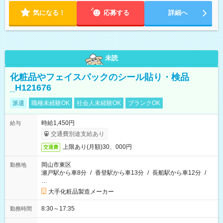
気になる！
応募する
詳細へ
未読
化粧品やフェイスパックのシール貼り・検品
_H121676
派遣
職種未経験OK
社会人未経験OK
ブランクOK
時給1,450円
給与
交通費別途支給あり
上限あり(月額)30、000円
交通費
岡山市東区
勤務地
瀬戸駅から車8分
/
香登駅から車13分
/
長船駅から車12分
/
…
大手化粧品製造メーカー
8:30～17:35
勤務時間