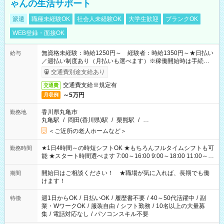
ゃんの生活サポート
派遣
職種未経験OK
社会人未経験OK
大学生歓迎
ブランクOK
WEB登録・面接OK
無資格未経験：時給1250円～ 経験者：時給1350円～★日払い
給与
／週払い制度あり（月払いも選べます）※稼働開始時は手続き完
了次第のお支払いとなります。
交通費別途支給あり
交通費支給※規定有
交通費
～5万円
月収例
香川県丸亀市
勤務地
丸亀駅
/
岡田(香川県)駅
/
栗熊駅
/
…
＜ご近所の老人ホームなど＞
★1日4時間～の時短シフトOK ★もちろんフルタイムシフトも可
勤務時間
能 ★スタート時間選べます 7:00～16:00 9:00～18:00 11:00～
20:00 など 残業なし！ ※Wワークの場合、他のお仕事と合わせ
週40時間超の就業はご案内できません ※法令に基づき、週20時
開始日はご相談ください！ ★職場が気に入れば、長期でも働
期間
間以上勤務は社会保険への加入対象となります ※労働者派遣法
けます！
（日雇い派遣の原則禁止）により、短時間・短期間の就業はご
案内が難しい場合があります
週1日からOK
/
日払いOK
/
履歴書不要
/
40～50代活躍中
/
副
特徴
業・WワークOK
/
服装自由
/
シフト勤務
/
10名以上の大量募
集
/
電話対応なし
/
パソコンスキル不要