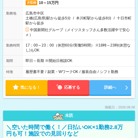
10～15万円
月収例
広島市中区
勤務地
土橋(広島県)駅から徒歩5分
/
本川町駅から徒歩8分
/
十日市町
駅から徒歩
中国新聞社グループ（メイツスタッフさん多数活躍中で安心
♬）
17：00～23：00（休憩60分/実働5時間） ※18時～23時(休憩な
勤務時間
し)もOK
即日～長期 ※開始日相談OK
期間
履歴書不要
/
副業・WワークOK
/
服装自由
/
シフト勤務
特徴
気になる！
応募する
詳細へ
掲載日：2026.08.08
未読
＼空いた時間で働く！／日払いOK×1勤務2.8万
円も可！施設での見回りなど