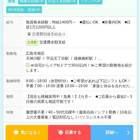
派遣
職種未経験OK
社会人未経験OK
ブランクOK
WEB登録・面接OK
無資格未経験：時給1400円～ ■週払いOK ■扶養内OK ■日
給与
収1万1200円以上
交通費別途支給あり
交通費全額支給
交通費
広島市南区
勤務地
天神川駅
/
宇品五丁目駅
/
猿猴橋町駅
/
…
≪自宅からドアtoドアで30分以内！≫ご希望の勤務地を紹介
します。
9:00～18:00（休憩60分） ■ご希望があれば下記シフトもOK！
勤務時間
早番 7:00～16:00 遅番 10:00～19:00 「家族と休みを合わせた
い」 「余裕を持って夕飯の準備がしたい」 「できれば残業はし
たくない」 など、ご希望を教えてくださいね。 ※Wワーク希望
【現在も積極採用中！急募！】2カ月～ ■ご応募から最短2～3
期間
の方へ 今ご覧のお仕事で希望する勤務時間と、もう1つのお仕事
日後の就業も相談可能です！
の勤務時間。 合計で週40時間を超える場合は応募できません。
履歴書不要
/
40～50代活躍中
/
服装自由
/
シフト勤務
/
10名以
特徴
上の大量募集
/
電話対応なし
/
パソコンスキル不要
気になる！
応募する
詳細へ