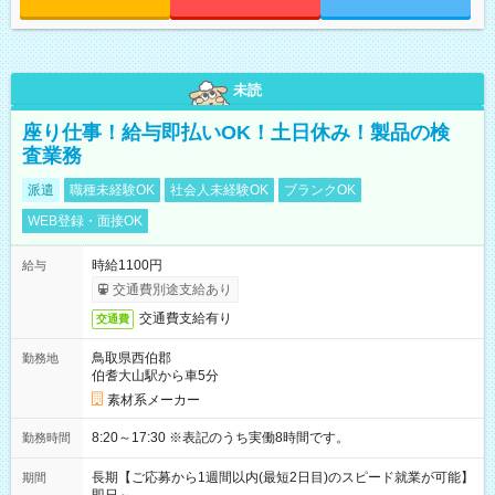
未読
座り仕事！給与即払いOK！土日休み！製品の検
査業務
派遣
職種未経験OK
社会人未経験OK
ブランクOK
WEB登録・面接OK
時給1100円
給与
交通費別途支給あり
交通費支給有り
交通費
鳥取県西伯郡
勤務地
伯耆大山駅から車5分
素材系メーカー
8:20～17:30 ※表記のうち実働8時間です。
勤務時間
長期【ご応募から1週間以内(最短2日目)のスピード就業が可能】
期間