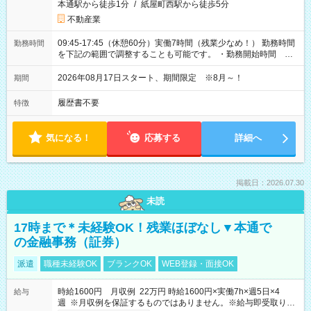
本通駅から徒歩1分
/
紙屋町西駅から徒歩5分
不動産業
09:45-17:45（休憩60分）実働7時間（残業少なめ！） 勤務時間
勤務時間
を下記の範囲で調整することも可能です。 ・勤務開始時間
09:45～12:30 ・勤務終了時間 15:45～18:30 ・実働 05:00～
07:45
2026年08月17日スタート、期間限定 ※8月～！
期間
履歴書不要
特徴
気になる！
応募する
詳細へ
掲載日：2026.07.30
未読
17時まで＊未経験OK！残業ほぼなし▼本通で
の金融事務（証券）
派遣
職種未経験OK
ブランクOK
WEB登録・面接OK
時給1600円 月収例 22万円 時給1600円×実働7h×週5日×4
給与
週 ※月収例を保証するものではありません。※給与即受取りサ