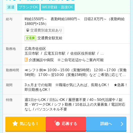
派遣
ブランクOK
WEB登録・面接OK
時給1550円～ 夜勤時給1880円～ 日収2.8万円～（夜勤時給
給与
1880円×15h）
交通費別途支給あり
交通費全額支給
交通費
広島市佐伯区
勤務地
五日市駅
/
広電五日市駅
/
佐伯区役所前駅
/
…
介護施設や病院 ※ご自宅近辺からご案内可能
≪シフト例≫ 10:00～15:00（実働5時間） 12:00～17:00（実働
勤務時間
5時間） 17:00～翌10:00（実働15時間）など ご希望に応じて、
働く時間は調整できます！ お気軽に担当へ相談ください！
3ヵ月までの短期 ※職場が気に入れば、長期もOK！ ★急募！
期間
即日勤務もOK！
週1日からOK
/
日払いOK
/
履歴書不要
/
40～50代活躍中
/
副
特徴
業・WワークOK
/
シフト勤務
/
10名以上の大量募集
/
電話対応
なし
/
パソコンスキル不要
気になる！
応募する
詳細へ