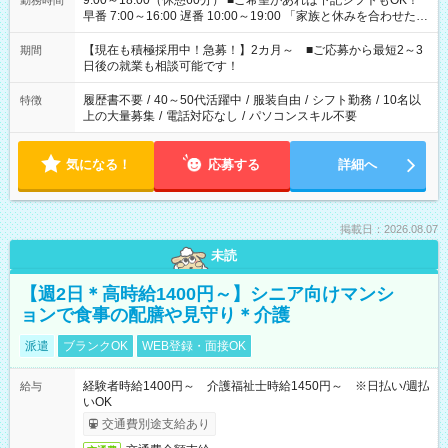
9:00～18:00（休憩60分） ■ご希望があれば下記シフトもOK！
勤務時間
早番 7:00～16:00 遅番 10:00～19:00 「家族と休みを合わせた
い」 「余裕を持って夕飯の準備がしたい」 「できれば残業はし
たくない」 など、ご希望を教えてくださいね。 ※Wワーク希望
【現在も積極採用中！急募！】2カ月～ ■ご応募から最短2～3
期間
の方へ 今ご覧のお仕事で希望する勤務時間と、もう1つのお仕事
日後の就業も相談可能です！
の勤務時間。 合計で週40時間を超える場合は応募できません。
履歴書不要
/
40～50代活躍中
/
服装自由
/
シフト勤務
/
10名以
特徴
上の大量募集
/
電話対応なし
/
パソコンスキル不要
気になる！
応募する
詳細へ
掲載日：2026.08.07
未読
【週2日＊高時給1400円～】シニア向けマンシ
ョンで食事の配膳や見守り＊介護
派遣
ブランクOK
WEB登録・面接OK
経験者時給1400円～ 介護福祉士時給1450円～ ※日払い/週払
給与
いOK
交通費別途支給あり