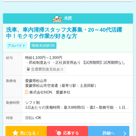
未読
洗車、車内清掃スタッフ大募集・20～40代活躍
中！モクモク作業が好きな方
アルバイト
職種未経験OK
時給1,100円～1,300円
給与
・昇給制度あり ・正社員登用あり 【試用期間】試用期間なし
交通費別途支給あり
愛媛県松山市
勤務地
愛媛県松山市空港通（最寄り駅：土居田駅）
株式会社NON 愛媛本社
シフト制
勤務時間
1日あたりの実働時間：最大8時間/日 ・週2～勤務可能 ・１日４
時間から勤務可能 ・扶養内勤務OK ・時短勤務OK ・フルタイム
勤務歓迎 シフト例 ・9時00分～13時00分 ・9時00分～17時
日払いOK
特徴
00分 ・10時00分～18時00分 など
気になる！
応募する
詳細へ