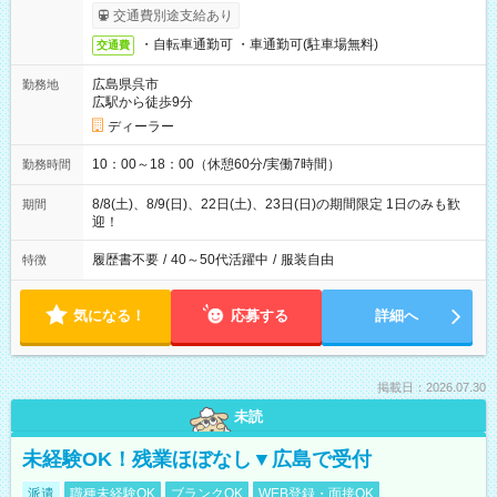
交通費別途支給あり
・自転車通勤可 ・車通勤可(駐車場無料)
交通費
広島県呉市
勤務地
広駅から徒歩9分
ディーラー
10：00～18：00（休憩60分/実働7時間）
勤務時間
8/8(土)、8/9(日)、22日(土)、23日(日)の期間限定 1日のみも歓
期間
迎！
履歴書不要
/
40～50代活躍中
/
服装自由
特徴
気になる！
応募する
詳細へ
掲載日：2026.07.30
未読
未経験OK！残業ほぼなし▼広島で受付
派遣
職種未経験OK
ブランクOK
WEB登録・面接OK