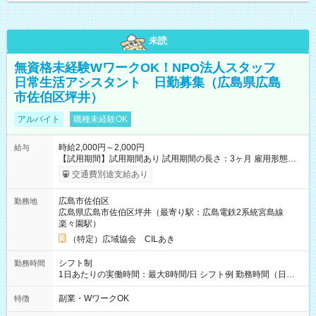
未読
無資格未経験WワークOK！NPO法人スタッフ
日常生活アシスタント 日勤募集（広島県広島
市佐伯区坪井）
アルバイト
職種未経験OK
時給2,000円～2,000円
給与
【試用期間】試用期間あり 試用期間の長さ：3ヶ月 雇用形態、
給与は本採用時と同じです。
交通費別途支給あり
広島市佐伯区
勤務地
広島県広島市佐伯区坪井（最寄り駅：広島電鉄2系統宮島線
楽々園駅）
（特定）広域協会 CILあき
シフト制
勤務時間
1日あたりの実働時間：最大8時間/日 シフト例 勤務時間（日
勤）・8時～18時 （実働時間8時間 待機休憩2時間）（日勤1回
あたりの給与 2万円）
副業・WワークOK
特徴