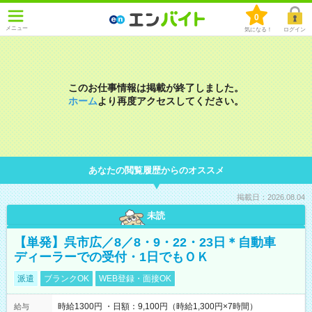
0
メニュー
気になる！
ログイン
このお仕事情報は掲載が終了しました。
ホーム
より再度アクセスしてください。
あなたの閲覧履歴からのオススメ
掲載日：2026.08.04
未読
【単発】呉市広／8／8・9・22・23日＊自動車
ディーラーでの受付・1日でもＯＫ
派遣
ブランクOK
WEB登録・面接OK
時給1300円 ・日額：9,100円（時給1,300円×7時間）
給与