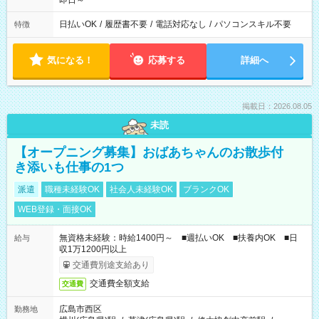
即日～
日払いOK
/
履歴書不要
/
電話対応なし
/
パソコンスキル不要
特徴
気になる！
応募する
詳細へ
掲載日：2026.08.05
未読
【オープニング募集】おばあちゃんのお散歩付
き添いも仕事の1つ
派遣
職種未経験OK
社会人未経験OK
ブランクOK
WEB登録・面接OK
無資格未経験：時給1400円～ ■週払いOK ■扶養内OK ■日
給与
収1万1200円以上
交通費別途支給あり
交通費全額支給
交通費
広島市西区
勤務地