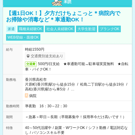
未読
【週1日OK！】夕方だけちょこっと＊病院内で
お掃除や消毒など＊車通勤OK！
派遣
職種未経験OK
社会人未経験OK
大学生歓迎
ブランクOK
WEB登録・面接OK
時給1550円
給与
交通費別途支給あり
500円/日支給 ★車通勤可能→駐車場実質無料 ★自転
交通費
車・バイクOK！
香川県高松市
勤務地
片原町(香川県)駅から徒歩15分
/
松島二丁目駅から徒歩19分
/
高松(香川県)駅から車5分
/
…
病院
準夜勤 16：30～22：30
勤務時間
＜急募＞即日～長期（早期募集中！採用率今だけ高いです！）
期間
40～50代活躍中
/
副業・WワークOK
/
シフト勤務
/
電話対応な
特徴
し
/
パソコンスキル不要