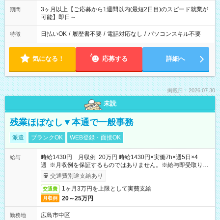
3ヶ月以上【ご応募から1週間以内(最短2日目)のスピード就業が
期間
可能】即日～
日払いOK
/
履歴書不要
/
電話対応なし
/
パソコンスキル不要
特徴
気になる！
応募する
詳細へ
掲載日：2026.07.30
未読
残業ほぼなし▼本通で一般事務
派遣
ブランクOK
WEB登録・面接OK
時給1430円 月収例 20万円 時給1430円×実働7h×週5日×4
給与
週 ※月収例を保証するものではありません。※給与即受取りサ
ービス利用可（利用条件有）
交通費別途支給あり
1ヶ月3万円を上限として実費支給
交通費
20～25万円
月収例
広島市中区
勤務地