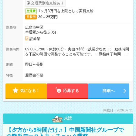
ービス利用可（利用条件有）
交通費別途支給あり
1ヶ月3万円を上限として実費支給
交通費
20～25万円
月収例
広島市中区
勤務地
本通駅から徒歩3分
証券業
09:00-17:00（休憩60分）実働7時間（残業少なめ！） 勤務時間
勤務時間
を下記の範囲で調整することも可能です。 ・勤務終了時間
15:30～17:00 ・実働 05:30～07:00
即日～長期
期間
履歴書不要
特徴
気になる！
応募する
詳細へ
掲載日：2026.07.31
未読
【夕方から5時間だけ♬】中国新聞社グループで