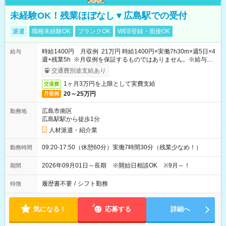
未経験OK！残業ほぼなし▼広島駅での受付
派遣
職種未経験OK
ブランクOK
WEB登録・面接OK
時給1400円 月収例 21万円 時給1400円×実働7h30m×週5日×4
給与
週+残業5h ※月収例を保証するものではありません。※給与即
受取りサービス利用可（利用条件有）
交通費別途支給あり
1ヶ月3万円を上限として実費支給
交通費
20～25万円
月収例
広島市南区
勤務地
広島駅駅から徒歩1分
人材派遣・紹介業
09:20-17:50（休憩60分）実働7時間30分（残業少なめ！）
勤務時間
2026年09月01日～長期 ※開始日相談OK ※9月～！
期間
履歴書不要
/
シフト勤務
特徴
気になる！
応募する
詳細へ