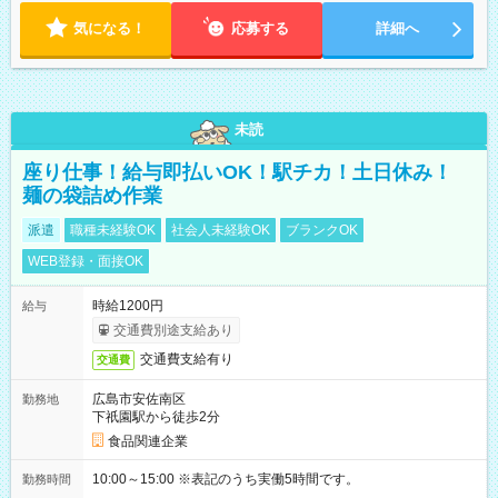
気になる！
応募する
詳細へ
未読
座り仕事！給与即払いOK！駅チカ！土日休み！
麺の袋詰め作業
派遣
職種未経験OK
社会人未経験OK
ブランクOK
WEB登録・面接OK
時給1200円
給与
交通費別途支給あり
交通費支給有り
交通費
広島市安佐南区
勤務地
下祇園駅から徒歩2分
食品関連企業
10:00～15:00 ※表記のうち実働5時間です。
勤務時間