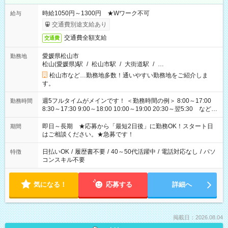
時給1050円～1300円 ★Wワーク不可
給与
交通費別途支給あり
交通費全額支給
交通費
愛媛県松山市
勤務地
松山(愛媛県)駅
/
松山市駅
/
大街道駅
/
…
松山市など…勤務地多数！通いやすい勤務地をご紹介しま
す。
週5フルタイムがメインです！ ＜勤務時間の例＞ 8:00～17:00
勤務時間
8:30～17:30 9:00～18:00 10:00～19:00 20:30～翌5:30 など ★
その他にも勤務時間多数！ 日勤のみ、残業なし、交替制など
ご希望を教えてください！
即日～長期 ★応募から「最短2日後」に勤務OK！スタート日
期間
はご相談ください。★急募です！
日払いOK
/
履歴書不要
/
40～50代活躍中
/
電話対応なし
/
パソ
特徴
コンスキル不要
気になる！
応募する
詳細へ
掲載日：2026.08.04