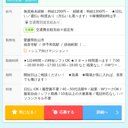
WEB登録・面接OK
無資格未経験：時給1200円～ 経験者：時給1300円～ ★日払
給与
い／週払い制度あり（月払いも選べます）※稼働開始時は手続き
完了次第のお支払いとなります。
交通費別途支給あり
交通費全額支給※規定有
交通費
愛媛県松山市
勤務地
福音寺駅
/
伊予和気駅
/
鉄砲町駅
/
…
＜シニア向けマンション＞
★1日4時間～の時短シフトOK ★スタート時間選べます！ 7:00
勤務時間
～16:00 9:00～17:00 11:00～19:00 など 残業なし！ ※Wワーク
の場合、他のお仕事と合わせ週40時間超の就業はご案内できま
せん ※法令に基づき、週20時間以上勤務は社会保険への加入対
開始日はご相談ください！ ★急募 ★職場が気に入れば、長期
期間
象となります ※労働者派遣法（日雇い派遣の原則禁止）によ
でも働けます！
り、短時間・短期間の就業はご案内が難しい場合があります
日払いOK
/
履歴書不要
/
40～50代活躍中
/
副業・WワークOK
/
特徴
服装自由
/
シフト勤務
/
10名以上の大量募集
/
電話対応なし
/
パ
ソコンスキル不要
気になる！
応募する
詳細へ