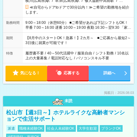
横川(広島県)駅
/
草津(広島県)駅
/
修大協創中高前駅
/
…
≪自宅からドアtoドアで30分以内！≫ご希望の勤務地を紹介
します。
9:00～18:00（休憩60分） ■ご希望があれば下記シフトもOK！
勤務時間
早番 7:00～16:00 遅番 10:00～19:00 夜勤 16:30～翌9:30 「家族
と休みを合わせたい」 「余裕を持って夕飯の準備がしたい」
「できれば残業はしたくない」 など、ご希望を教えてください
【8月中のスタートOK！急募！】2カ月～ ■ご応募から最短2～
期間
ね。 ※Wワーク希望の方へ 今ご覧のお仕事で希望する勤務時間
3日後に就業が可能です！
と、もう1つのお仕事の勤務時間。 合計で週40時間を超える場
合は応募できません。
履歴書不要
/
40～50代活躍中
/
服装自由
/
シフト勤務
/
10名以
特徴
上の大量募集
/
電話対応なし
/
パソコンスキル不要
気になる！
応募する
詳細へ
掲載日：2026.08.03
未読
松山市【週3日～】ホテルライクな高齢者マンシ
ョンで生活サポート
派遣
職種未経験OK
社会人未経験OK
大学生歓迎
ブランクOK