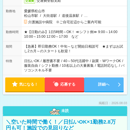
交通費全額支給
交通費
愛媛県松山市
勤務地
松山市駅
/
大街道駅
/
道後温泉駅
/
…
介護施設や病院 ※ご自宅近辺からご案内可能
★【日勤のみ】1日5時間～OK！ ≪シフト例≫ 9:00～14:00
勤務時間
10:00～15:00 12:00～17:00 など
【急募】即日勤務OK！中旬～など開始日相談可 ★まずはお試
期間
し2カ月～のスタートも歓迎！
日払いOK
/
履歴書不要
/
40～50代活躍中
/
副業・WワークOK
/
特徴
服装自由
/
シフト勤務
/
10名以上の大量募集
/
電話対応なし
/
パ
ソコンスキル不要
気になる！
応募する
詳細へ
掲載日：2026.08.03
未読
＼空いた時間で働く！／日払いOK×1勤務2.8万
円も可！施設での見回りなど