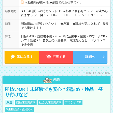
≪勤務地が選べる≫病院でのお仕事です。
★1日4時間～の時短シフトOK ★都合に合わせてシフトが決めら
勤務時間
れます シフト例： 7：00～16：00 9：00～15：00 9：00～
18：00 11：00～20：00 など ※Wワークの場合、他のお仕事と
合わせ週40時間超の就業はご案内できません ※法令に基づき、
開始日はご相談ください！ ★急募 ★職場が気に入れば、長期
期間
週20時間以上勤務は社会保険への加入対象となります ※労働者
でも働けます！
派遣法（日雇い派遣の原則禁止）により、短時間・短期間の就
業はご案内が難しい場合があります
日払いOK
/
履歴書不要
/
40～50代活躍中
/
副業・WワークOK
/
特徴
シフト勤務
/
10名以上の大量募集
/
電話対応なし
/
パソコンス
キル不要
気になる！
応募する
詳細へ
掲載日：2026.08.07
未読
即払いOK！未経験でも安心＊箱詰め・検品・盛
り付けなど
派遣
職種未経験OK
社会人未経験OK
ブランクOK
WEB登録・面接OK