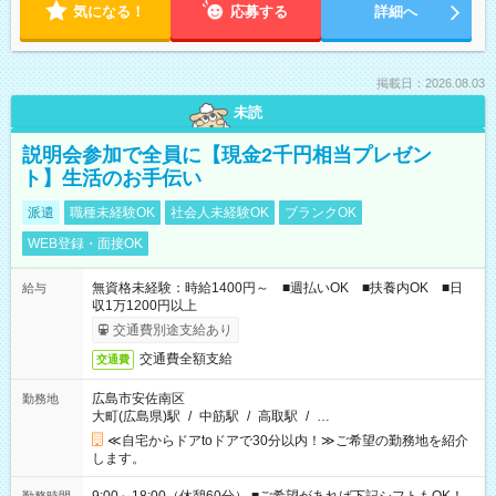
気になる！
応募する
詳細へ
掲載日：2026.08.03
未読
説明会参加で全員に【現金2千円相当プレゼン
ト】生活のお手伝い
派遣
職種未経験OK
社会人未経験OK
ブランクOK
WEB登録・面接OK
無資格未経験：時給1400円～ ■週払いOK ■扶養内OK ■日
給与
収1万1200円以上
交通費別途支給あり
交通費全額支給
交通費
広島市安佐南区
勤務地
大町(広島県)駅
/
中筋駅
/
高取駅
/
…
≪自宅からドアtoドアで30分以内！≫ご希望の勤務地を紹介
します。