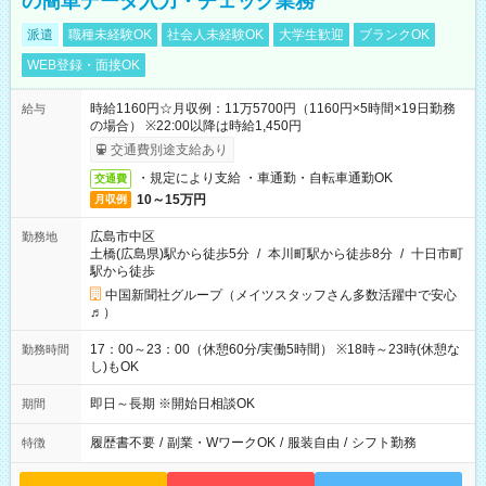
の簡単データ入力・チェック業務
派遣
職種未経験OK
社会人未経験OK
大学生歓迎
ブランクOK
WEB登録・面接OK
時給1160円☆月収例：11万5700円（1160円×5時間×19日勤務
給与
の場合） ※22:00以降は時給1,450円
交通費別途支給あり
・規定により支給 ・車通勤・自転車通勤OK
交通費
10～15万円
月収例
広島市中区
勤務地
土橋(広島県)駅から徒歩5分
/
本川町駅から徒歩8分
/
十日市町
駅から徒歩
中国新聞社グループ（メイツスタッフさん多数活躍中で安心
♬）
17：00～23：00（休憩60分/実働5時間） ※18時～23時(休憩な
勤務時間
し)もOK
即日～長期 ※開始日相談OK
期間
履歴書不要
/
副業・WワークOK
/
服装自由
/
シフト勤務
特徴