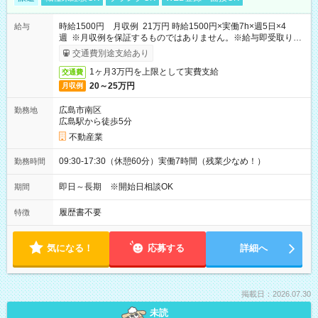
時給1500円 月収例 21万円 時給1500円×実働7h×週5日×4
給与
週 ※月収例を保証するものではありません。※給与即受取りサ
ービス利用可（利用条件有）
交通費別途支給あり
1ヶ月3万円を上限として実費支給
交通費
20～25万円
月収例
広島市南区
勤務地
広島駅から徒歩5分
不動産業
09:30-17:30（休憩60分）実働7時間（残業少なめ！）
勤務時間
即日～長期 ※開始日相談OK
期間
履歴書不要
特徴
気になる！
応募する
詳細へ
掲載日：2026.07.30
未読