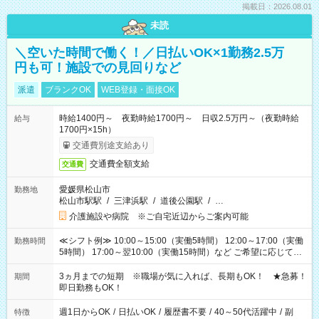
掲載日：2026.08.01
未読
＼空いた時間で働く！／日払いOK×1勤務2.5万
円も可！施設での見回りなど
派遣
ブランクOK
WEB登録・面接OK
時給1400円～ 夜勤時給1700円～ 日収2.5万円～（夜勤時給
給与
1700円×15h）
交通費別途支給あり
交通費全額支給
交通費
愛媛県松山市
勤務地
松山市駅駅
/
三津浜駅
/
道後公園駅
/
…
介護施設や病院 ※ご自宅近辺からご案内可能
≪シフト例≫ 10:00～15:00（実働5時間） 12:00～17:00（実働
勤務時間
5時間） 17:00～翌10:00（実働15時間）など ご希望に応じて、
働く時間は調整できます！ お気軽に担当へ相談ください！
3ヵ月までの短期 ※職場が気に入れば、長期もOK！ ★急募！
期間
即日勤務もOK！
週1日からOK
/
日払いOK
/
履歴書不要
/
40～50代活躍中
/
副
特徴