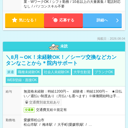
業・WワークOK
/
シフト勤務
/
10名以上の大量募集
/
電話対応
なし
/
パソコンスキル不要
気になる！
応募する
詳細へ
掲載日：2026.08.04
未読
＼8月～OK！未経験OK！／シーツ交換などカン
タンなことから＊院内サポート
派遣
職種未経験OK
社会人未経験OK
大学生歓迎
ブランクOK
WEB登録・面接OK
無資格未経験：時給1200円～ 経験者：時給1300円～ ★日払
給与
い／週払い制度あり（月払いも選べます）※稼働開始時は手続き
完了次第のお支払いとなります。
交通費別途支給あり
交通費支給※規定有
交通費
愛媛県松山市
勤務地
松山市駅
/
梅本駅
/
大手町(愛媛県)駅
/
…