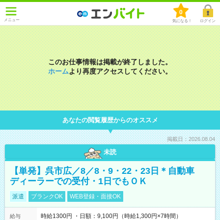
0
メニュー
気になる！
ログイン
このお仕事情報は掲載が終了しました。
ホーム
より再度アクセスしてください。
あなたの閲覧履歴からのオススメ
掲載日：2026.08.04
未読
【単発】呉市広／8／8・9・22・23日＊自動車
ディーラーでの受付・1日でもＯＫ
派遣
ブランクOK
WEB登録・面接OK
時給1300円 ・日額：9,100円（時給1,300円×7時間）
給与