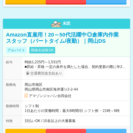
未読
Amazon直雇用！20～50代活躍中◎倉庫内作業
スタッフ（パートタイム/夜勤）｜岡山DS
アルバイト
職種未経験OK
時給1,225円～1,531円
給与
■昇給・昇格 一定の条件を満たした場合、契約更新の際に年2回
まで昇給の機会があります。 ■正社員登用制度あり ※月末締/翌
交通費別途支給あり
月25日支払い ※時間外手当、別途支給 ※深夜割増賃金 (22:00～
翌5:00までは時給が25%UPします) ☆給与前払い制度有！
岡山市南区
勤務地
☆Amazon直雇用で安定して働けます！ 【試用期間】試用期間
岡山県岡山市南区海岸通り2-2-44
あり 試用期間の長さ：1週間 雇用形態、給与は本採用時と同じ
です。
アマゾンジャパン合同会社
シフト制
勤務時間
1日あたりの実働時間：最大8時間/日 シフト例 ・21時～6時
日払いOK / 10名以上の大量募集
特徴