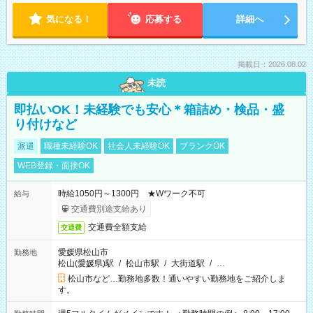
気になる！
応募する
詳細へ
掲載日：2026.08.02
未読
即払いOK！未経験でも安心＊箱詰め・検品・盛
り付けなど
派遣
職種未経験OK
社会人未経験OK
ブランクOK
WEB登録・面接OK
時給1050円～1300円 ★Wワーク不可
給与
交通費別途支給あり
交通費全額支給
交通費
愛媛県松山市
勤務地
松山(愛媛県)駅
/
松山市駅
/
大街道駅
/
…
松山市など…勤務地多数！通いやすい勤務地をご紹介しま
す。