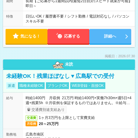
長期【ご応募から1週間以内(最短2日目)のスピード就業が可能】
期間
即日～
日払いOK
/
履歴書不要
/
シフト勤務
/
電話対応なし
/
パソコン
特徴
スキル不要
気になる！
応募する
詳細へ
掲載日：2026.07.30
未読
未経験OK！残業ほぼなし▼広島駅での受付
派遣
職種未経験OK
ブランクOK
WEB登録・面接OK
時給1400円 月収例 21万円 時給1400円×実働7h30m×週5日×4
給与
週+残業5h ※月収例を保証するものではありません。※給与即
受取りサービス利用可（利用条件有）
交通費別途支給あり
1ヶ月3万円を上限として実費支給
交通費
20～25万円
月収例
広島市南区
勤務地