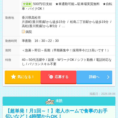
500円/日支給 ★車通勤可能→駐車場実質無料 ★自転
交通費
車・バイクOK！
香川県高松市
勤務地
片原町(香川県)駅から徒歩15分
/
松島二丁目駅から徒歩19分
/
高松(香川県)駅から車5分
/
…
病院
準夜勤 16：30～22：30
勤務時間
＜急募＞即日～長期（早期募集中！採用率今だけ高いです！）
期間
40～50代活躍中
/
副業・WワークOK
/
シフト勤務
/
電話対応な
特徴
し
/
パソコンスキル不要
気になる！
応募する
詳細へ
掲載日：2026.08.06
未読
【超単発！月1回～！】老人ホームで食事のお手
伝いなど！4時間からOK！