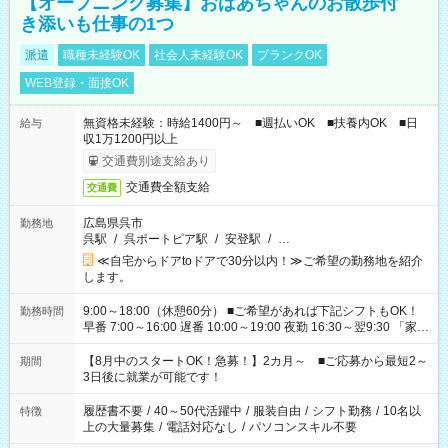
【オープニング募集】おばあちゃんのお散歩付
き添いも仕事の1つ
派遣
職種未経験OK
社会人未経験OK
ブランクOK
WEB登録・面接OK
無資格未経験：時給1400円～ ■週払いOK ■扶養内OK ■日
給与
収1万1200円以上
交通費別途支給あり
交通費全額支給
交通費
広島県呉市
勤務地
呉駅
/
呉ポートピア駅
/
安登駅
/
…
≪自宅からドアtoドアで30分以内！≫ご希望の勤務地を紹介
します。
9:00～18:00（休憩60分） ■ご希望があれば下記シフトもOK！
勤務時間
早番 7:00～16:00 遅番 10:00～19:00 夜勤 16:30～翌9:30 「家族
と休みを合わせたい」 「余裕を持って夕飯の準備がしたい」
「できれば残業はしたくない」 など、ご希望を教えてください
【8月中のスタートOK！急募！】2カ月～ ■ご応募から最短2～
期間
ね。 ※Wワーク希望の方へ 今ご覧のお仕事で希望する勤務時間
3日後に就業が可能です！
と、もう1つのお仕事の勤務時間。 合計で週40時間を超える場
合は応募できません。
履歴書不要
/
40～50代活躍中
/
服装自由
/
シフト勤務
/
10名以
特徴
上の大量募集
/
電話対応なし
/
パソコンスキル不要