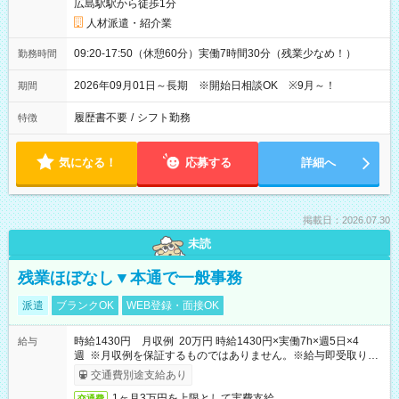
広島駅駅から徒歩1分
人材派遣・紹介業
09:20-17:50（休憩60分）実働7時間30分（残業少なめ！）
勤務時間
2026年09月01日～長期 ※開始日相談OK ※9月～！
期間
履歴書不要
/
シフト勤務
特徴
気になる！
応募する
詳細へ
掲載日：2026.07.30
未読
残業ほぼなし▼本通で一般事務
派遣
ブランクOK
WEB登録・面接OK
時給1430円 月収例 20万円 時給1430円×実働7h×週5日×4
給与
週 ※月収例を保証するものではありません。※給与即受取りサ
ービス利用可（利用条件有）
交通費別途支給あり
1ヶ月3万円を上限として実費支給
交通費