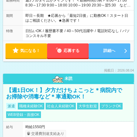
週5フルタイムがメインです！ ＜勤務時間の例＞ 8:00～17:00
勤務時間
8:30～17:30 9:00～18:00 10:00～19:00 20:30～翌5:30 など ★
その他にも勤務時間多数！ 日勤のみ、残業なし、交替制など
ご希望を教えてください！
即日～長期 ★応募から「最短2日後」に勤務OK！スタート日
期間
はご相談ください。★急募です！
日払いOK
/
履歴書不要
/
40～50代活躍中
/
電話対応なし
/
パソ
特徴
コンスキル不要
気になる！
応募する
詳細へ
掲載日：2026.08.04
未読
【週1日OK！】夕方だけちょこっと＊病院内で
お掃除や消毒など＊車通勤OK！
派遣
職種未経験OK
社会人未経験OK
大学生歓迎
ブランクOK
WEB登録・面接OK
時給1550円
給与
交通費別途支給あり