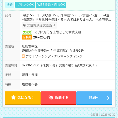
派遣
ブランクOK
WEB登録・面接OK
時給1550円 月収例 22万円 時給1550円×実働7h×週5日×4週
給与
+残業3h ※月収例を保証するものではありません。※給与即受
取りサービス利用可（利用条件有）
交通費別途支給あり
1ヶ月3万円を上限として実費支給
交通費
20～25万円
月収例
広島市中区
勤務地
袋町駅から徒歩3分
/
中電前駅から徒歩2分
アウトソーシング・テレマ－ケティング
09:00-17:00（休憩60分）実働7時間（残業少なめ！）
勤務時間
即日～長期
期間
履歴書不要
特徴
気になる！
応募する
詳細へ
掲載日：2026.07.30