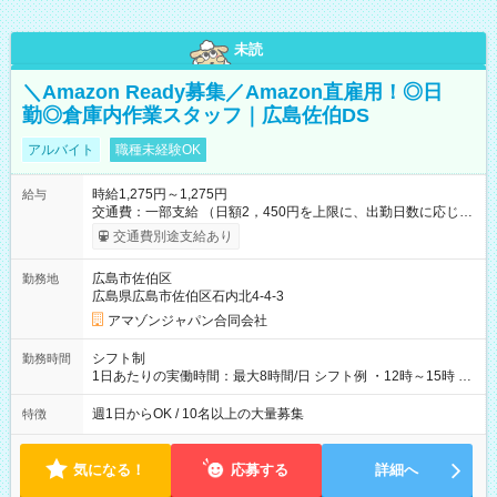
未読
＼Amazon Ready募集／Amazon直雇用！◎日
勤◎倉庫内作業スタッフ｜広島佐伯DS
アルバイト
職種未経験OK
時給1,275円～1,275円
給与
交通費：一部支給 （日額2，450円を上限に、出勤日数に応じて
実費支給） ※22:00～翌5:00までは時給25%UP！ ■給与前払い
交通費別途支給あり
制度あり ※前払い額の上限あり、手数料無料（Amazon負担）
そのほか所定の条件が適用されます 【試用期間】試用期間なし
広島市佐伯区
勤務地
広島県広島市佐伯区石内北4-4-3
アマゾンジャパン合同会社
シフト制
勤務時間
1日あたりの実働時間：最大8時間/日 シフト例 ・12時～15時 入
社後、就業可能シフトをご確認の上、申請してください。
週1日からOK / 10名以上の大量募集
特徴
気になる！
応募する
詳細へ