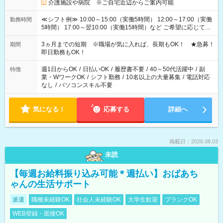
介護施設や病院 ※ご自宅近辺からご案内可能
≪シフト例≫ 10:00～15:00（実働5時間） 12:00～17:00（実働
勤務時間
5時間） 17:00～翌10:00（実働15時間）など ご希望に応じて、
働く時間は調整できます！ お気軽に担当へ相談ください！
3ヵ月までの短期 ※職場が気に入れば、長期もOK！ ★急募！
期間
即日勤務もOK！
週1日からOK
/
日払いOK
/
履歴書不要
/
40～50代活躍中
/
副
特徴
業・WワークOK
/
シフト勤務
/
10名以上の大量募集
/
電話対応
なし
/
パソコンスキル不要
気になる！
応募する
詳細へ
掲載日：2026.08.03
未読
【毎週お給料振り込み可能＊週払い】おばあち
ゃんの生活サポート
派遣
職種未経験OK
社会人未経験OK
大学生歓迎
ブランクOK
WEB登録・面接OK