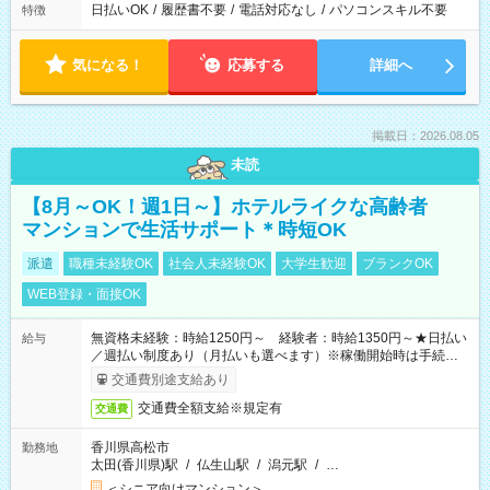
日払いOK
/
履歴書不要
/
電話対応なし
/
パソコンスキル不要
特徴
気になる！
応募する
詳細へ
掲載日：2026.08.05
未読
【8月～OK！週1日～】ホテルライクな高齢者
マンションで生活サポート＊時短OK
派遣
職種未経験OK
社会人未経験OK
大学生歓迎
ブランクOK
WEB登録・面接OK
無資格未経験：時給1250円～ 経験者：時給1350円～★日払い
給与
／週払い制度あり（月払いも選べます）※稼働開始時は手続き完
了次第のお支払いとなります。
交通費別途支給あり
交通費全額支給※規定有
交通費
香川県高松市
勤務地
太田(香川県)駅
/
仏生山駅
/
潟元駅
/
…
＜シニア向けマンション＞