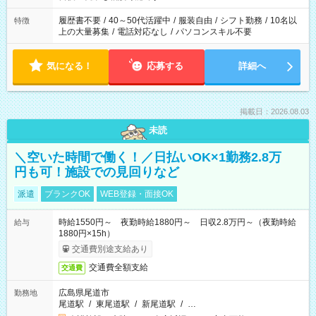
の勤務時間。 合計で週40時間を超える場合は応募できません。
履歴書不要
/
40～50代活躍中
/
服装自由
/
シフト勤務
/
10名以
特徴
上の大量募集
/
電話対応なし
/
パソコンスキル不要
気になる！
応募する
詳細へ
掲載日：2026.08.03
未読
＼空いた時間で働く！／日払いOK×1勤務2.8万
円も可！施設での見回りなど
派遣
ブランクOK
WEB登録・面接OK
時給1550円～ 夜勤時給1880円～ 日収2.8万円～（夜勤時給
給与
1880円×15h）
交通費別途支給あり
交通費全額支給
交通費
広島県尾道市
勤務地
尾道駅
/
東尾道駅
/
新尾道駅
/
…