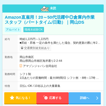
未読
Amazon直雇用！20～50代活躍中◎倉庫内作業
スタッフ（パートタイム/日勤）｜岡山DS
アルバイト
職種未経験OK
時給1,225円～1,225円
給与
■昇給・昇格 一定の条件を満たした場合、契約更新の際に年2回
まで昇給の機会があります。 ■正社員登用制度あり ※月末締/翌
交通費別途支給あり
月25日支払い ※時間外手当、別途支給 ※深夜割増賃金 (22:00～
翌5:00までは時給が25%UPします) ☆給与前払い制度有！
岡山市南区
勤務地
☆Amazon直雇用で安定して働けます！ 【試用期間】試用期間
岡山県岡山市南区海岸通り2-2-44
あり 試用期間の長さ：1週間 雇用形態、給与は本採用時と同じ
です。
アマゾンジャパン合同会社
シフト制
勤務時間
1日あたりの実働時間：最大8時間/日 シフト例 ・8時～17時 ・
12時～21時
日払いOK / 10名以上の大量募集
特徴
気になる！
応募する
詳細へ