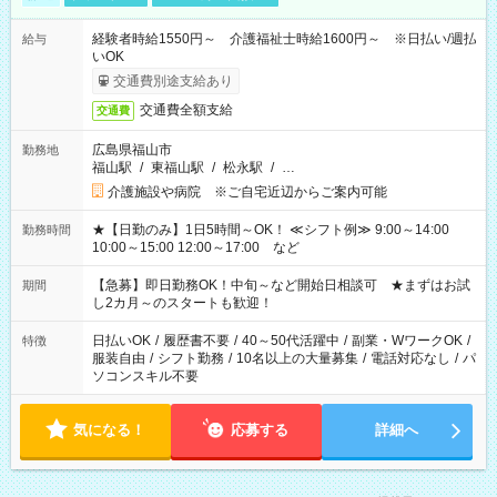
経験者時給1550円～ 介護福祉士時給1600円～ ※日払い/週払
給与
いOK
交通費別途支給あり
交通費全額支給
交通費
広島県福山市
勤務地
福山駅
/
東福山駅
/
松永駅
/
…
介護施設や病院 ※ご自宅近辺からご案内可能
★【日勤のみ】1日5時間～OK！ ≪シフト例≫ 9:00～14:00
勤務時間
10:00～15:00 12:00～17:00 など
【急募】即日勤務OK！中旬～など開始日相談可 ★まずはお試
期間
し2カ月～のスタートも歓迎！
日払いOK
/
履歴書不要
/
40～50代活躍中
/
副業・WワークOK
/
特徴
服装自由
/
シフト勤務
/
10名以上の大量募集
/
電話対応なし
/
パ
ソコンスキル不要
気になる！
応募する
詳細へ