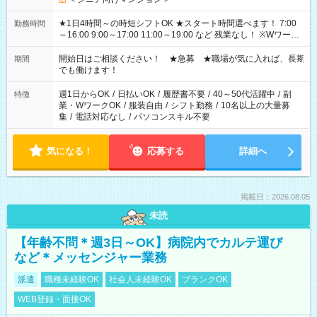
★1日4時間～の時短シフトOK ★スタート時間選べます！ 7:00
勤務時間
～16:00 9:00～17:00 11:00～19:00 など 残業なし！ ※Wワーク
の場合、他のお仕事と合わせ週40時間超の就業はご案内できま
せん ※法令に基づき、週20時間以上勤務は社会保険への加入対
開始日はご相談ください！ ★急募 ★職場が気に入れば、長期
期間
象となります ※労働者派遣法（日雇い派遣の原則禁止）によ
でも働けます！
り、短時間・短期間の就業はご案内が難しい場合があります
週1日からOK
/
日払いOK
/
履歴書不要
/
40～50代活躍中
/
副
特徴
業・WワークOK
/
服装自由
/
シフト勤務
/
10名以上の大量募
集
/
電話対応なし
/
パソコンスキル不要
気になる！
応募する
詳細へ
掲載日：2026.08.05
未読
【年齢不問＊週3日～OK】病院内でカルテ運び
など＊メッセンジャー業務
派遣
職種未経験OK
社会人未経験OK
ブランクOK
WEB登録・面接OK