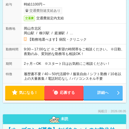
時給1100円～
給与
交通費別途支給あり
交通費規定内支給
交通費
岡山市北区
勤務地
岡山駅
/
柳川駅
/
庭瀬駅
/
…
【勤務地選べます】病院・クリニック
9:00～17:00など ※ご希望の時間帯をご相談ください。 ※日勤、
勤務時間
夜勤のみ、変則的な勤務等も相談OK！
2ヶ月～OK ※スタート日はお気軽にご相談ください！
期間
履歴書不要
/
40～50代活躍中
/
服装自由
/
シフト勤務
/
10名以
特徴
上の大量募集
/
電話対応なし
/
パソコンスキル不要
気になる！
応募する
詳細へ
掲載日：2026.08.05
未読