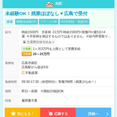
未読
未経験OK！残業ほぼなし▼広島で受付
派遣
職種未経験OK
ブランクOK
WEB登録・面接OK
時給1500円 月収例 21万円 時給1500円×実働7h×週5日×4
給与
週 ※月収例を保証するものではありません。※給与即受取りサ
ービス利用可（利用条件有）
交通費別途支給あり
1ヶ月3万円を上限として実費支給
交通費
20～25万円
月収例
広島市南区
勤務地
広島駅から徒歩5分
不動産業
09:30-17:30（休憩60分）実働7時間（残業少なめ！）
勤務時間
即日～長期 ※開始日相談OK
期間
履歴書不要
特徴
気になる！
応募する
詳細へ