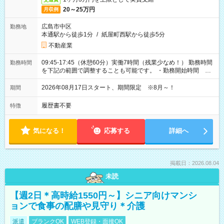
20～25万円
月収例
広島市中区
勤務地
本通駅から徒歩1分
/
紙屋町西駅から徒歩5分
不動産業
09:45-17:45（休憩60分）実働7時間（残業少なめ！） 勤務時間
勤務時間
を下記の範囲で調整することも可能です。 ・勤務開始時間
09:45～12:30 ・勤務終了時間 15:45～18:30 ・実働 05:00～
07:45
2026年08月17日スタート、期間限定 ※8月～！
期間
履歴書不要
特徴
気になる！
応募する
詳細へ
掲載日：2026.08.04
未読
【週2日＊高時給1550円～】シニア向けマンシ
ョンで食事の配膳や見守り＊介護
派遣
ブランクOK
WEB登録・面接OK