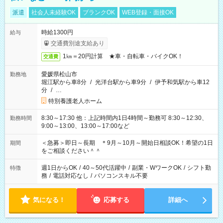
派遣
社会人未経験OK
ブランクOK
WEB登録・面接OK
時給1300円
給与
交通費別途支給あり
1㎞＝20円計算 ★車・自転車・バイクOK！
交通費
愛媛県松山市
勤務地
堀江駅から車8分
/
光洋台駅から車9分
/
伊予和気駅から車12
分
/
…
特別養護老人ホーム
8:30～17:30 他：上記時間内1日4時間～勤務可 8:30～12:30、
勤務時間
9:00～13:00、13:00～17:00など
＜急募＞即日～長期 ＊9月～10月～開始日相談OK！希望の1日
期間
をご相談ください＾＾
週1日からOK
/
40～50代活躍中
/
副業・WワークOK
/
シフト勤
特徴
務
/
電話対応なし
/
パソコンスキル不要
気になる！
応募する
詳細へ