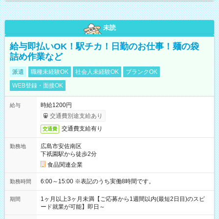
未読
給与即払いOK！駅チカ！日勤のお仕事！麺の袋
詰め作業など
派遣
職種未経験OK
社会人未経験OK
ブランクOK
WEB登録・面接OK
時給1200円
給与
交通費別途支給あり
交通費支給有り
交通費
広島市安佐南区
勤務地
下祇園駅から徒歩2分
食品関連企業
6:00～15:00 ※表記のうち実働8時間です。
勤務時間
1ヶ月以上3ヶ月未満【ご応募から1週間以内(最短2日目)のスピ
期間
ード就業が可能】即日～