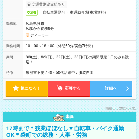
交通費別途支給あり
・自転車通勤可 ・車通勤可(駐車場無料)
交通費
広島県呉市
勤務地
広駅から徒歩9分
ディーラー
10：00～18：00（休憩60分/実働7時間）
勤務時間
8/8(土)、8/9(日)、22日(土)、23日(日)の期間限定 1日のみも歓
期間
迎！
履歴書不要
/
40～50代活躍中
/
服装自由
特徴
気になる！
応募する
詳細へ
掲載日：2026.07.31
未読
17時まで＊残業ほぼなし▼自転車・バイク通勤
OK＊袋町での総務・人事・労務