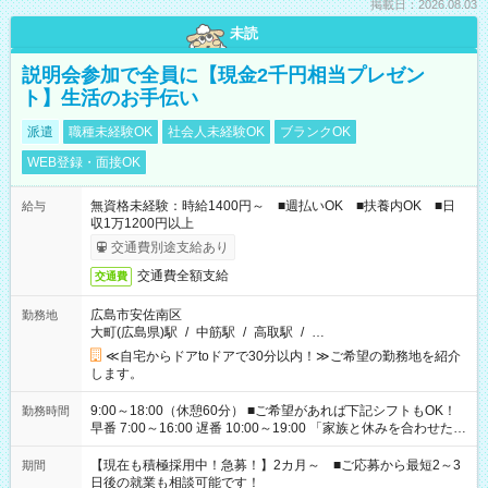
掲載日：2026.08.03
未読
説明会参加で全員に【現金2千円相当プレゼン
ト】生活のお手伝い
派遣
職種未経験OK
社会人未経験OK
ブランクOK
WEB登録・面接OK
無資格未経験：時給1400円～ ■週払いOK ■扶養内OK ■日
給与
収1万1200円以上
交通費別途支給あり
交通費全額支給
交通費
広島市安佐南区
勤務地
大町(広島県)駅
/
中筋駅
/
高取駅
/
…
≪自宅からドアtoドアで30分以内！≫ご希望の勤務地を紹介
します。
9:00～18:00（休憩60分） ■ご希望があれば下記シフトもOK！
勤務時間
早番 7:00～16:00 遅番 10:00～19:00 「家族と休みを合わせた
い」 「余裕を持って夕飯の準備がしたい」 「できれば残業はし
たくない」 など、ご希望を教えてくださいね。 ※Wワーク希望
【現在も積極採用中！急募！】2カ月～ ■ご応募から最短2～3
期間
の方へ 今ご覧のお仕事で希望する勤務時間と、もう1つのお仕事
日後の就業も相談可能です！