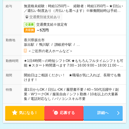
無資格未経験：時給1250円～ 経験者：時給1350円～★日払い
給与
／週払い制度あり（月払いも選べます）※稼働開始時は手続き完
了次第のお支払いとなります。
交通費別途支給あり
交通費支給※規定有
交通費
～5万円
月収例
香川県坂出市
勤務地
坂出駅
/
鴨川駅
/
讃岐府中駅
/
…
＜ご近所の老人ホームなど＞
★1日4時間～の時短シフトOK ★もちろんフルタイムシフトも可
勤務時間
能 ★スタート時間選べます 7:00～16:00 9:00～18:00 11:00～
20:00 など 残業なし！ ※Wワークの場合、他のお仕事と合わせ
週40時間超の就業はご案内できません ※法令に基づき、週20時
開始日はご相談ください！ ★職場が気に入れば、長期でも働
期間
間以上勤務は社会保険への加入対象となります ※労働者派遣法
けます！
（日雇い派遣の原則禁止）により、短時間・短期間の就業はご
案内が難しい場合があります
週1日からOK
/
日払いOK
/
履歴書不要
/
40～50代活躍中
/
副
特徴
業・WワークOK
/
服装自由
/
シフト勤務
/
10名以上の大量募
集
/
電話対応なし
/
パソコンスキル不要
気になる！
応募する
詳細へ