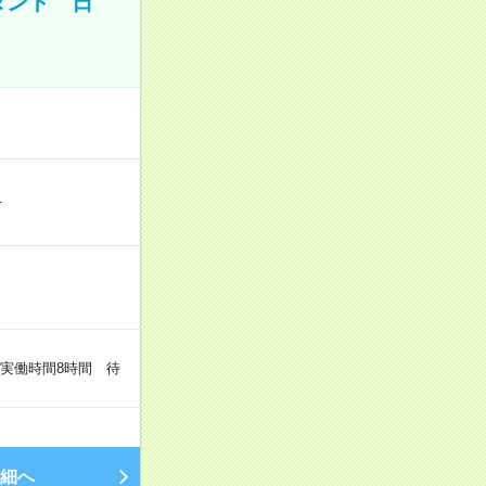
タント 日
…
（実働時間8時間 待
細へ