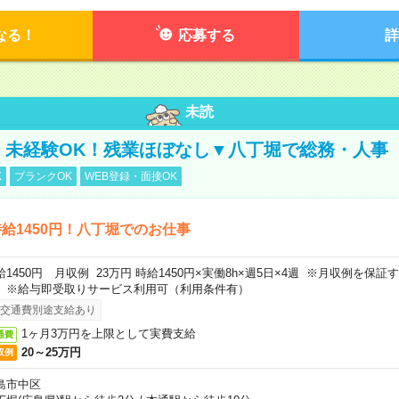
なる！
応募する
詳
未読
円！未経験OK！残業ほぼなし▼八丁堀で総務・人事
K
ブランクOK
WEB登録・面接OK
給1450円！八丁堀でのお仕事
給1450円 月収例 23万円 時給1450円×実働8h×週5日×4週 ※月収例を保
。※給与即受取りサービス利用可（利用条件有）
交通費別途支給あり
1ヶ月3万円を上限として実費支給
通費
20～25万円
収例
島市中区