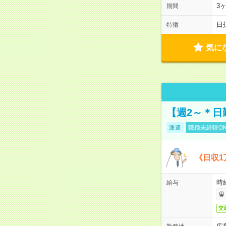
3
期間
日
特徴
気に
【週2～＊日
派遣
職種未経験O
《日収1
時
給与
交