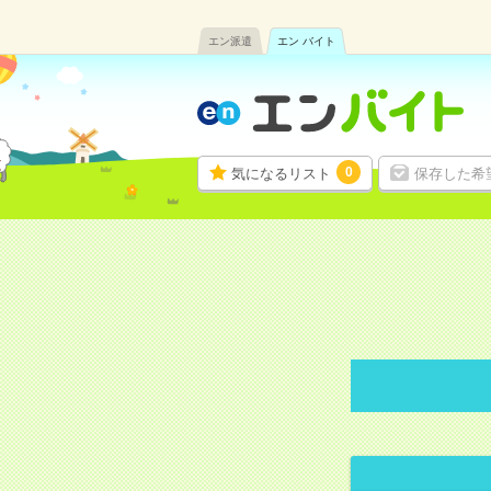
エン派遣
エン バイト
0
気になるリスト
保存した希