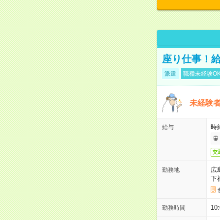
座り仕事！給
派遣
職種未経験O
未経験
時給
給与
交
広
勤務地
下
1
勤務時間