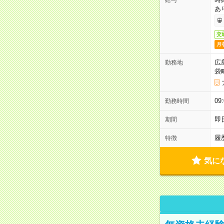
給与
あ
交
月
広
勤務地
袋
0
勤務時間
即
期間
履
特徴
気に