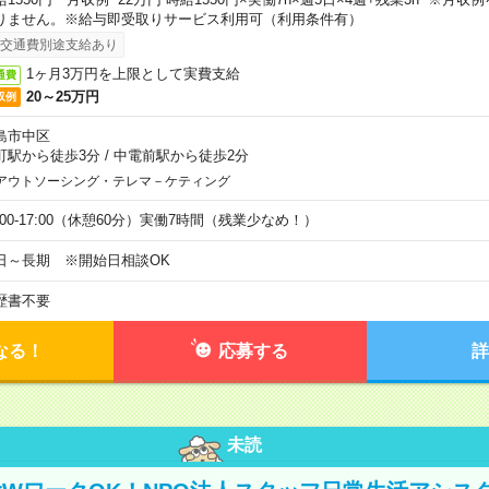
りません。※給与即受取りサービス利用可（利用条件有）
交通費別途支給あり
1ヶ月3万円を上限として実費支給
通費
20～25万円
収例
島市中区
町駅から徒歩3分
/
中電前駅から徒歩2分
アウトソーシング・テレマ－ケティング
9:00-17:00（休憩60分）実働7時間（残業少なめ！）
日～長期 ※開始日相談OK
歴書不要
なる！
応募する
詳
未読