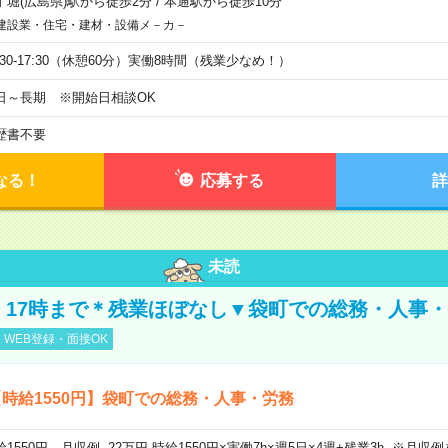
丁堀(広島県)駅から徒歩2分
/
本通駅から徒歩10分
建設業・住宅・建材・設備メ－カ－
8:30-17:30（休憩60分）実働8時間（残業少なめ！）
日～長期 ※開始日相談OK
歴書不要
なる！
応募する
詳
未読
円！17時まで＊残業ほぼなし▼袋町での総務・人事
WEB登録・面接OK
時給1550円】袋町での総務・人事・労務
給1550円 月収例 22万円 時給1550円×実働7h×週5日×4週+残業3h ※月