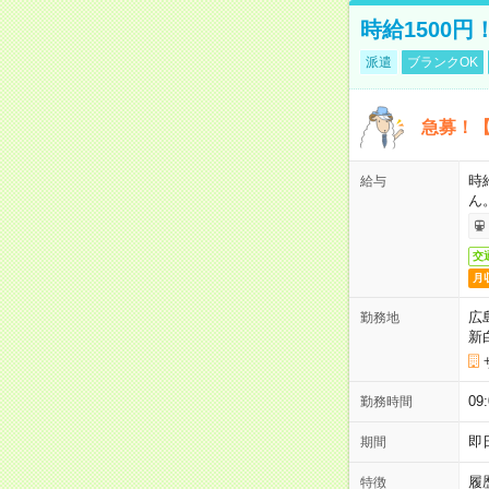
時給1500
派遣
ブランクOK
急募！【
時
給与
ん
交
月
広
勤務地
新
0
勤務時間
即
期間
履
特徴