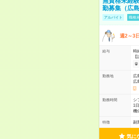
無資格未経験
勤募集（広
アルバイト
職種未
週2～3
時給
給与
【
広
勤務地
広
シ
勤務時間
1
機
副
特徴
気に