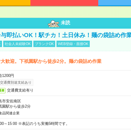
未読
与即払いOK！駅チカ！土日休み！麺の袋詰め作
K
社会人未経験OK
ブランクOK
WEB登録・面接OK
者大歓迎。下祇園駅から徒歩2分。麺の袋詰め作業
1200円
交通費別途支給あり
交通費支給有り
通費
島市安佐南区
祇園駅から徒歩2分
食品関連企業
0:00～15:00 ※表記のうち実働5時間です。