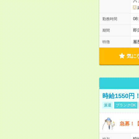
八
0
勤務時間
即
期間
履
特徴
気に
時給1550
派遣
ブランクOK
急募！【
時