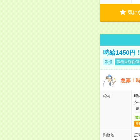
気に
時給1450
派遣
職種未経験O
急募！時
時
給与
ん
交
月
広
勤務地