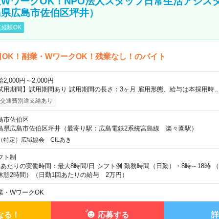
WワークOK！NPO法人スタッフ日常生活アシス
島県広島市佐伯区坪井）
経験OK
日OK！副業・WワークOK！残業なし！のバイト
2,000円～2,000円
試用期間】試用期間あり 試用期間の長さ：3ヶ月 雇用形態、給与は本採用時
交通費別途支給あり
島市佐伯区
島県広島市佐伯区坪井（最寄り駅：広島電鉄2系統宮島線 楽々園駅）
（特定）広域協会 CILあき
フト制
日あたりの実働時間：最大8時間/日 シフト例 勤務時間（日勤）・8時～18時 
休憩2時間）（日勤1回あたりの給与 2万円）
業・WワークOK
なる！
応募する
詳