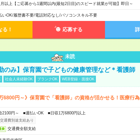
ヶ月以上【ご応募から1週間以内(最短2日目)のスピード就業が可能】即日～
払いOK
/
履歴書不要
/
電話対応なし
/
パソコンスキル不要
なる！
応募する
詳
未読
勤のみ】保育園で子どもの健康管理など＊看護師
K
社会人未経験OK
ブランクOK
WEB登録・面接OK
万6800円～》保育園で「看護師」の資格が活かせる！医療行
給2100円～ ■週払いOK ■日収1万6800円以上
交通費別途支給あり
交通費全額支給
通費