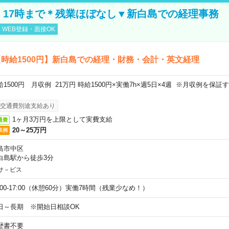
円！17時まで＊残業ほぼなし▼新白島での経理事務
WEB登録・面接OK
時給1500円】新白島での経理・財務・会計・英文経理
給1500円 月収例 21万円 時給1500円×実働7h×週5日×4週 ※月収例を保
。
交通費別途支給あり
1ヶ月3万円を上限として実費支給
通費
20～25万円
収例
島市中区
白島駅から徒歩3分
サ－ビス
9:00-17:00（休憩60分）実働7時間（残業少なめ！）
日～長期 ※開始日相談OK
歴書不要