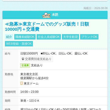
掲載日：2026.08.08
未読
≪急募≫東京ドームでのグッズ販売！日額
10000円＋交通費
紹介
職種未経験OK
社会人未経験OK
大学生歓迎
ブランクOK
WEB登録・面接OK
日額10000円 ■即払いOK、日払いOK、週払いOK
給与
交通費別途支給あり
支給あり
交通費
東京都文京区
勤務地
後楽園駅から徒歩4分
東京ドーム
14:00～23:00
勤務時間
単発・1日ＯＫ
期間
週1日からOK
/
日払いOK
/
40～50代活躍中
/
副業・Wワーク
特徴