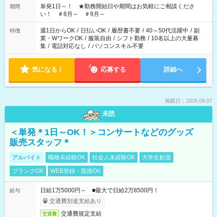
単発1日～！ ★勤務開始日や期間はお気軽にご相談くださ
期間
い！ ＃8月～ ＃9月～
週1日からOK
/
日払いOK
/
履歴書不要
/
40～50代活躍中
/
副
特徴
業・WワークOK
/
服装自由
/
シフト勤務
/
10名以上の大量募
集
/
電話対応なし
/
パソコンスキル不要
気になる！
応募する
詳細へ
掲載日：2026.08.07
未読
＜単発＊1日～OK！＞コンサートなどのグッズ
販売スタッフ＊
アルバイト
職種未経験OK
社会人未経験OK
大学生歓迎
ブランクOK
WEB登録・面接OK
日給1万5000円～ ■最大で日給2万8500円！
給与
交通費別途支給あり
交通費規定支給
交通費