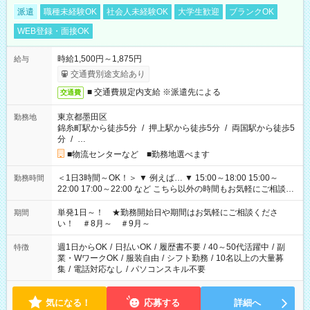
派遣
職種未経験OK
社会人未経験OK
大学生歓迎
ブランクOK
WEB登録・面接OK
時給1,500円～1,875円
給与
交通費別途支給あり
■ 交通費規定内支給 ※派遣先による
交通費
東京都墨田区
勤務地
錦糸町駅から徒歩5分
/
押上駅から徒歩5分
/
両国駅から徒歩5
分
/
…
■物流センターなど ■勤務地選べます
＜1日3時間～OK！＞ ▼ 例えば… ▼ 15:00～18:00 15:00～
勤務時間
22:00 17:00～22:00 など こちら以外の時間もお気軽にご相談く
ださい！
単発1日～！ ★勤務開始日や期間はお気軽にご相談くださ
期間
い！ ＃8月～ ＃9月～
週1日からOK
/
日払いOK
/
履歴書不要
/
40～50代活躍中
/
副
特徴
業・WワークOK
/
服装自由
/
シフト勤務
/
10名以上の大量募
集
/
電話対応なし
/
パソコンスキル不要
気になる！
応募する
詳細へ