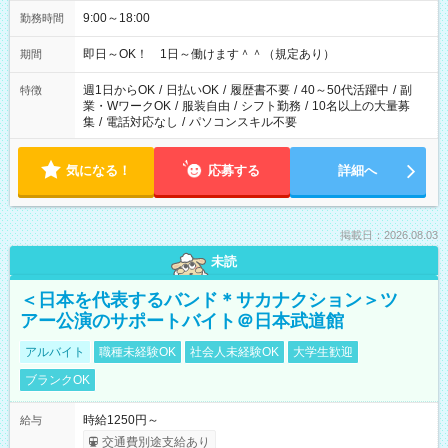
9:00～18:00
勤務時間
即日～OK！ 1日～働けます＾＾（規定あり）
期間
週1日からOK
/
日払いOK
/
履歴書不要
/
40～50代活躍中
/
副
特徴
業・WワークOK
/
服装自由
/
シフト勤務
/
10名以上の大量募
集
/
電話対応なし
/
パソコンスキル不要
気になる！
応募する
詳細へ
掲載日：2026.08.03
未読
＜日本を代表するバンド＊サカナクション＞ツ
アー公演のサポートバイト＠日本武道館
アルバイト
職種未経験OK
社会人未経験OK
大学生歓迎
ブランクOK
時給1250円～
給与
交通費別途支給あり