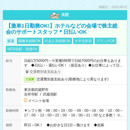
掲載日：2026.08.07
未読
【激単1日勤務OK!】ホテルなどの会場で株主総
会のサポートスタッフ＊日払いOK
派遣
職種未経験OK
社会人未経験OK
大学生歓迎
ブランクOK
WEB登録・面接OK
日給1万5000円～※実働5時間で日給7000円のお仕事もありま
給与
す ◆日払い・週払いOK！（規定あり）◆お仕事によって日給
も異なります
交通費別途支給あり
交通費別途支給あり(勤務地により異なります)
交通費
東京都武蔵野市
勤務地
吉祥寺駅
/
武蔵境駅
イベント会場
▼シフト例 ・08：00～19：00 ・09：00～18：00 ・10：00～
勤務時間
17：00 ・13：00～22：00 ・16：00～21：00 など多数！ ※お
仕事により勤務時間が異なります
即日～OK！ ◆お好きな日1日～働けます ◆急募
期間