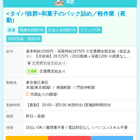
未読
<タイパ抜群>和菓子のパック詰め／軽作業（夜
勤）
派遣
職種未経験OK
社会人未経験OK
ブランクOK
WEB登録・面接OK
基本時給1500円・深夜時給1875円 ※交通費全額支給（規定あ
給与
り） 【月収例】28.5万円（20日勤務＋深夜120h ※残業なしの場
合）
交通費別途支給あり
交通費支給あり
交通費
東京都江東区
勤務地
木場(東京都)駅
/
東陽町駅
/
門前仲町駅
空調ありの職場!
【夜勤】 20:00～翌5:00 休憩60分 [実働]8時間00分
勤務時間
即日～長期
期間
日払いOK
/
履歴書不要
/
電話対応なし
/
パソコンスキル不要
特徴