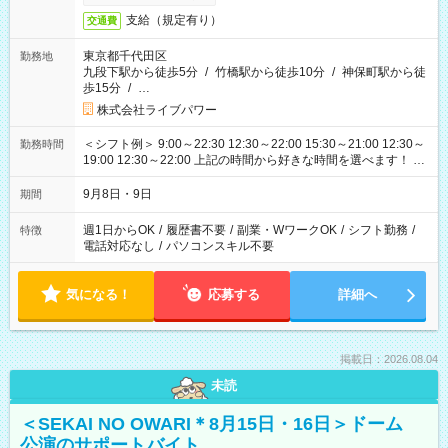
支給（規定有り）
交通費
東京都千代田区
勤務地
九段下駅から徒歩5分
/
竹橋駅から徒歩10分
/
神保町駅から徒
歩15分
/
…
株式会社ライブパワー
＜シフト例＞ 9:00～22:30 12:30～22:00 15:30～21:00 12:30～
勤務時間
19:00 12:30～22:00 上記の時間から好きな時間を選べます！ ※
時間は変更となる可能性があります
9月8日・9日
期間
週1日からOK
/
履歴書不要
/
副業・WワークOK
/
シフト勤務
/
特徴
電話対応なし
/
パソコンスキル不要
気になる！
応募する
詳細へ
掲載日：2026.08.04
未読
＜SEKAI NO OWARI＊8月15日・16日＞ドーム
公演のサポートバイト