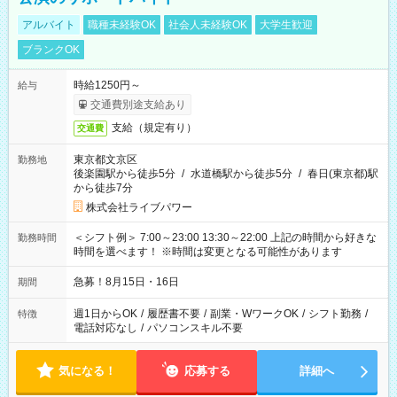
アルバイト
職種未経験OK
社会人未経験OK
大学生歓迎
ブランクOK
時給1250円～
給与
交通費別途支給あり
支給（規定有り）
交通費
東京都文京区
勤務地
後楽園駅から徒歩5分
/
水道橋駅から徒歩5分
/
春日(東京都)駅
から徒歩7分
株式会社ライブパワー
＜シフト例＞ 7:00～23:00 13:30～22:00 上記の時間から好きな
勤務時間
時間を選べます！ ※時間は変更となる可能性があります
急募！8月15日・16日
期間
週1日からOK
/
履歴書不要
/
副業・WワークOK
/
シフト勤務
/
特徴
電話対応なし
/
パソコンスキル不要
気になる！
応募する
詳細へ