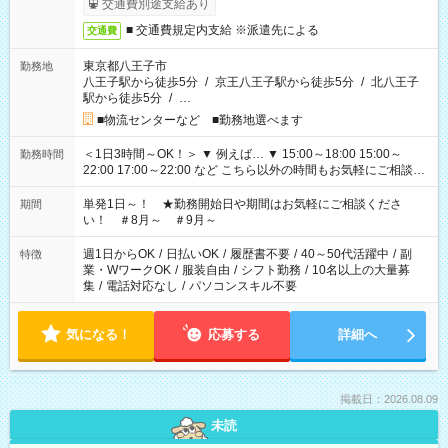
交通費別途支給あり
■ 交通費規定内支給 ※派遣先による
交通費
東京都八王子市
勤務地
八王子駅から徒歩5分
/
京王八王子駅から徒歩5分
/
北八王子
駅から徒歩5分
/
…
■物流センターなど ■勤務地選べます
＜1日3時間～OK！＞ ▼ 例えば… ▼ 15:00～18:00 15:00～
勤務時間
22:00 17:00～22:00 など こちら以外の時間もお気軽にご相談く
ださい！
単発1日～！ ★勤務開始日や期間はお気軽にご相談くださ
期間
い！ ＃8月～ ＃9月～
週1日からOK
/
日払いOK
/
履歴書不要
/
40～50代活躍中
/
副
特徴
業・WワークOK
/
服装自由
/
シフト勤務
/
10名以上の大量募
集
/
電話対応なし
/
パソコンスキル不要
気になる！
応募する
詳細へ
掲載日：2026.08.09
未読