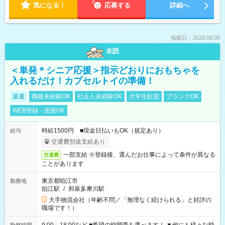
気になる！
応募する
詳細へ
掲載日：2026.08.05
未読
＜単発＊シニア応援＞指示どおりにおもちゃを
入れるだけ！カプセルトイの準備！
派遣
職種未経験OK
社会人未経験OK
大学生歓迎
ブランクOK
WEB登録・面接OK
時給1500円 ■現金日払いもOK（規定あり）
給与
交通費別途支給あり
一部支給 ※登録後、選んだお仕事によって条件が異なる
交通費
ことがあります
東京都狛江市
勤務地
狛江駅
/
和泉多摩川駅
大手物流会社（年齢不問／「無理なく続けられる」と好評の
職場です！）