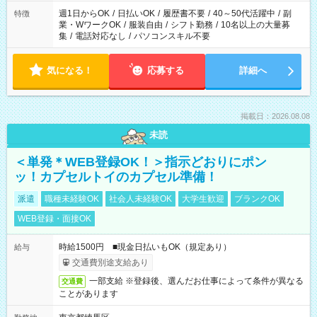
週1日からOK
/
日払いOK
/
履歴書不要
/
40～50代活躍中
/
副
特徴
業・WワークOK
/
服装自由
/
シフト勤務
/
10名以上の大量募
集
/
電話対応なし
/
パソコンスキル不要
気になる！
応募する
詳細へ
掲載日：2026.08.08
未読
＜単発＊WEB登録OK！＞指示どおりにポン
ッ！カプセルトイのカプセル準備！
派遣
職種未経験OK
社会人未経験OK
大学生歓迎
ブランクOK
WEB登録・面接OK
時給1500円 ■現金日払いもOK（規定あり）
給与
交通費別途支給あり
一部支給 ※登録後、選んだお仕事によって条件が異なる
交通費
ことがあります