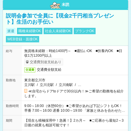
未読
説明会参加で全員に【現金2千円相当プレゼン
ト】生活のお手伝い
派遣
職種未経験OK
社会人未経験OK
ブランクOK
WEB登録・面接OK
無資格未経験：時給1400円～ ■週払いOK ■扶養内OK ■日
給与
収1万1200円以上
交通費別途支給あり
交通費全額支給
交通費
東京都立川市
勤務地
立川駅
/
立川北駅
/
立川南駅
/
…
≪自宅からドアtoドアで30分以内！≫ご希望の勤務地を紹介
します。
9:00～18:00（休憩60分） ■ご希望があれば下記シフトもOK！
勤務時間
早番 7:00～16:00 遅番 10:00～19:00 「家族と休みを合わせた
い」 「余裕を持って夕飯の準備がしたい」 「できれば残業はし
たくない」 など、ご希望を教えてくださいね。 ※Wワーク希望
【現在も積極採用中！急募！】2カ月～ ■ご応募から最短2～3
期間
の方へ 今ご覧のお仕事で希望する勤務時間と、もう1つのお仕事
日後の就業も相談可能です！
の勤務時間。 合計で週40時間を超える場合は応募できません。