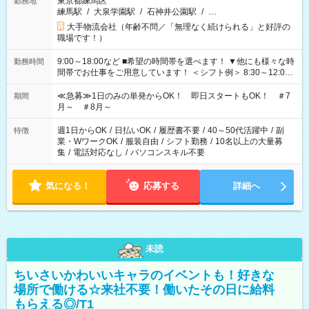
東京都練馬区
勤務地
練馬駅
/
大泉学園駅
/
石神井公園駅
/
…
大手物流会社（年齢不問／「無理なく続けられる」と好評の
職場です！）
9:00～18:00など ■希望の時間帯を選べます！ ▼他にも様々な時
勤務時間
間帯でお仕事をご用意しています！ ＜シフト例＞ 8:30～12:00
17:00～22:00 13:00～22:00 22:00～翌6:00 など
≪急募≫1日のみの単発からOK！ 即日スタートもOK！ ＃7
期間
月～ ＃8月～
週1日からOK
/
日払いOK
/
履歴書不要
/
40～50代活躍中
/
副
特徴
業・WワークOK
/
服装自由
/
シフト勤務
/
10名以上の大量募
集
/
電話対応なし
/
パソコンスキル不要
気になる！
応募する
詳細へ
未読
ちいさいかわいいキャラのイベントも！好きな
場所で働ける☆来社不要！働いたその日に給料
もらえる◎/T1