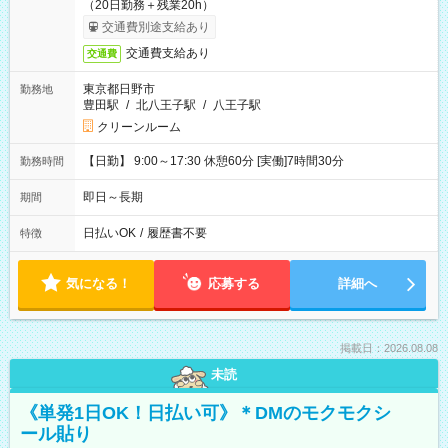
（20日勤務＋残業20h）
交通費別途支給あり
交通費支給あり
交通費
東京都日野市
勤務地
豊田駅
/
北八王子駅
/
八王子駅
クリーンルーム
【日勤】 9:00～17:30 休憩60分 [実働]7時間30分
勤務時間
即日～長期
期間
日払いOK
/
履歴書不要
特徴
気になる！
応募する
詳細へ
掲載日：2026.08.08
未読
《単発1日OK！日払い可》＊DMのモクモクシ
ール貼り