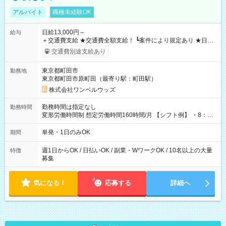
アルバイト
職種未経験OK
日給13,000円～
給与
＋交通費支給 ★交通費全額支給！ ┗案件により規定あり ★日払
いOK！（規定あり） ┗働いたその日に現金GET♪ お仕事後はコ
交通費別途支給あり
ンビニATMから 日払い分を引き落とせます！ 【試用期間】試
用期間なし
東京都町田市
勤務地
東京都町田市原町田（最寄り駅：町田駅）
株式会社ワンベルウッズ
勤務時間は指定なし
勤務時間
変形労働時間制 想定労働時間160時間/月 【シフト例】 ・8：00
～21：00
単発・1日のみOK
期間
週1日からOK / 日払いOK / 副業・WワークOK / 10名以上の大量
特徴
募集
気になる！
応募する
詳細へ