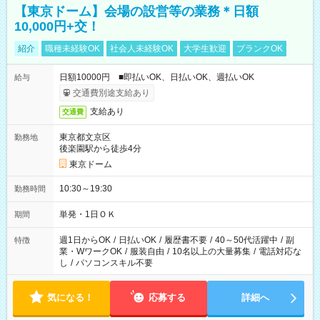
【東京ドーム】会場の設営等の業務＊日額
10,000円+交！
紹介
職種未経験OK
社会人未経験OK
大学生歓迎
ブランクOK
日額10000円 ■即払いOK、日払いOK、週払いOK
給与
交通費別途支給あり
支給あり
交通費
東京都文京区
勤務地
後楽園駅から徒歩4分
東京ドーム
10:30～19:30
勤務時間
単発・1日ＯＫ
期間
週1日からOK
/
日払いOK
/
履歴書不要
/
40～50代活躍中
/
副
特徴
業・WワークOK
/
服装自由
/
10名以上の大量募集
/
電話対応な
し
/
パソコンスキル不要
気になる！
応募する
詳細へ