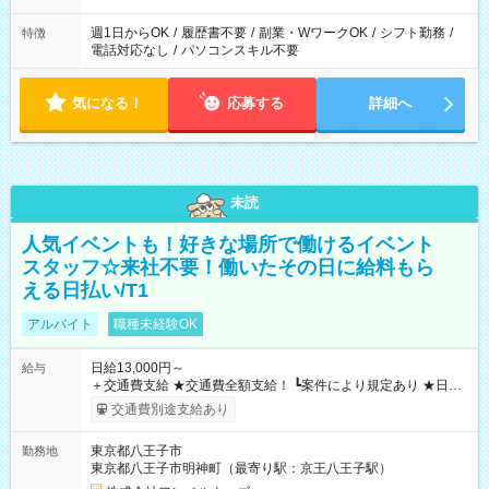
週1日からOK
/
履歴書不要
/
副業・WワークOK
/
シフト勤務
/
特徴
電話対応なし
/
パソコンスキル不要
気になる！
応募する
詳細へ
未読
人気イベントも！好きな場所で働けるイベント
スタッフ☆来社不要！働いたその日に給料もら
える日払い/T1
アルバイト
職種未経験OK
日給13,000円～
給与
＋交通費支給 ★交通費全額支給！ ┗案件により規定あり ★日払
いOK！（規定あり） ┗働いたその日に現金GET♪ お仕事後はコ
交通費別途支給あり
ンビニATMから 日払い分を引き落とせます！ 【試用期間】試
用期間なし
東京都八王子市
勤務地
東京都八王子市明神町（最寄り駅：京王八王子駅）