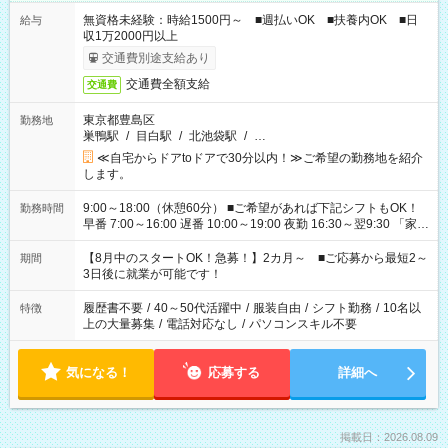
無資格未経験：時給1500円～ ■週払いOK ■扶養内OK ■日
給与
収1万2000円以上
交通費別途支給あり
交通費全額支給
交通費
東京都豊島区
勤務地
巣鴨駅
/
目白駅
/
北池袋駅
/
…
≪自宅からドアtoドアで30分以内！≫ご希望の勤務地を紹介
します。
9:00～18:00（休憩60分） ■ご希望があれば下記シフトもOK！
勤務時間
早番 7:00～16:00 遅番 10:00～19:00 夜勤 16:30～翌9:30 「家族
と休みを合わせたい」 「余裕を持って夕飯の準備がしたい」
「できれば残業はしたくない」 など、ご希望を教えてください
【8月中のスタートOK！急募！】2カ月～ ■ご応募から最短2～
期間
ね。 ※Wワーク希望の方へ 今ご覧のお仕事で希望する勤務時間
3日後に就業が可能です！
と、もう1つのお仕事の勤務時間。 合計で週40時間を超える場
合は応募できません。
履歴書不要
/
40～50代活躍中
/
服装自由
/
シフト勤務
/
10名以
特徴
上の大量募集
/
電話対応なし
/
パソコンスキル不要
気になる！
応募する
詳細へ
掲載日：2026.08.09