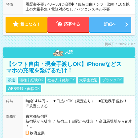
履歴書不要
/
40～50代活躍中
/
服装自由
/
シフト勤務
/
10名以
特徴
上の大量募集
/
電話対応なし
/
パソコンスキル不要
気になる！
応募する
詳細へ
掲載日：2026.08.07
未読
【シフト自由・現金手渡しOK】iPhoneなどス
マホの充電を繋げるだけ！
派遣
職種未経験OK
社会人未経験OK
大学生歓迎
ブランクOK
WEB登録・面接OK
時給1414円～ ▼日払いOK（規定あり） ■初勤務手当あり
給与
※規定による
東京都新宿区
勤務地
新宿駅から徒歩
/
新宿三丁目駅から徒歩
/
高田馬場駅から徒歩
/
…
物流企業