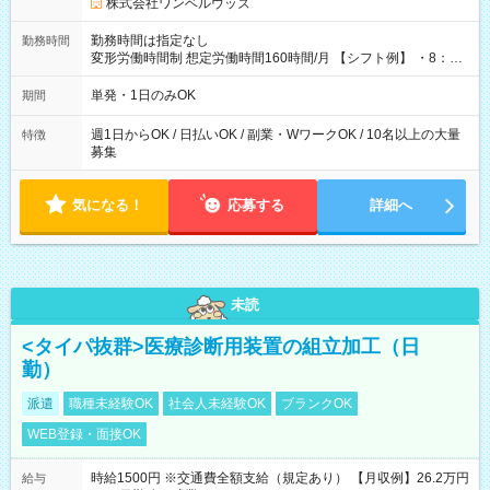
株式会社ワンベルウッズ
勤務時間は指定なし
勤務時間
変形労働時間制 想定労働時間160時間/月 【シフト例】 ・8：00
～21：00
単発・1日のみOK
期間
週1日からOK / 日払いOK / 副業・WワークOK / 10名以上の大量
特徴
募集
気になる！
応募する
詳細へ
未読
<タイパ抜群>医療診断用装置の組立加工（日
勤）
派遣
職種未経験OK
社会人未経験OK
ブランクOK
WEB登録・面接OK
時給1500円 ※交通費全額支給（規定あり） 【月収例】26.2万円
給与