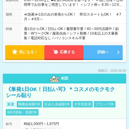
9:00～18:00など ■希望の時間帯を選べます！ ▼他にも様々な時
勤務時間
間帯でお仕事をご用意しています！ ＜シフト例＞ 8:30～12:00
17:00～22:00 13:00～22:00 22:00～翌6:00 など
≪急募≫1日のみの単発からOK！ 即日スタートもOK！ ＃7
期間
月～＃8月～
週1日からOK
/
日払いOK
/
履歴書不要
/
40～50代活躍中
/
副
特徴
業・WワークOK
/
服装自由
/
シフト勤務
/
10名以上の大量募
集
/
電話対応なし
/
パソコンスキル不要
気になる！
応募する
詳細へ
掲載日：2026.08.08
未読
《単発1日OK！日払い可》＊コスメのモクモク
シール貼り
派遣
職種未経験OK
社会人未経験OK
大学生歓迎
ブランクOK
WEB登録・面接OK
時給1,500円～1,875円
給与