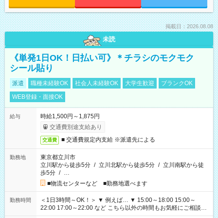
掲載日：2026.08.08
未読
《単発1日OK！日払い可》＊チラシのモクモク
シール貼り
派遣
職種未経験OK
社会人未経験OK
大学生歓迎
ブランクOK
WEB登録・面接OK
時給1,500円～1,875円
給与
交通費別途支給あり
■ 交通費規定内支給 ※派遣先による
交通費
東京都立川市
勤務地
立川駅から徒歩5分
/
立川北駅から徒歩5分
/
立川南駅から徒
歩5分
/
…
■物流センターなど ■勤務地選べます
＜1日3時間～OK！＞ ▼ 例えば… ▼ 15:00～18:00 15:00～
勤務時間
22:00 17:00～22:00 など こちら以外の時間もお気軽にご相談く
ださい！