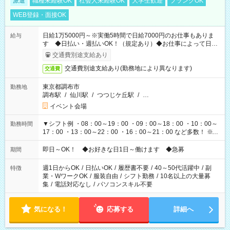
派遣
職種未経験OK
社会人未経験OK
大学生歓迎
ブランクOK
WEB登録・面接OK
日給1万5000円～※実働5時間で日給7000円のお仕事もありま
給与
す ◆日払い・週払いOK！（規定あり）◆お仕事によって日給
も異なります
交通費別途支給あり
交通費別途支給あり(勤務地により異なります)
交通費
東京都調布市
勤務地
調布駅
/
仙川駅
/
つつじケ丘駅
/
…
イベント会場
▼シフト例 ・08：00～19：00 ・09：00～18：00 ・10：00～
勤務時間
17：00 ・13：00～22：00 ・16：00～21：00 など多数！ ※お
仕事により勤務時間が異なります
即日～OK！ ◆お好きな日1日～働けます ◆急募
期間
週1日からOK
/
日払いOK
/
履歴書不要
/
40～50代活躍中
/
副
特徴
業・WワークOK
/
服装自由
/
シフト勤務
/
10名以上の大量募
集
/
電話対応なし
/
パソコンスキル不要
気になる！
応募する
詳細へ