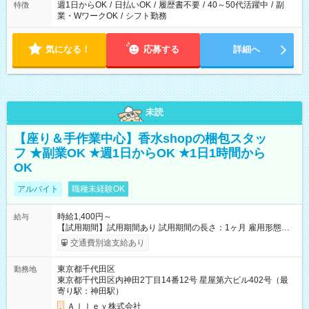
週1日からOK
/
日払いOK
/
履歴書不要
/
40～50代活躍中
/
副
特徴
業・WワークOK
/
シフト勤務
気になる！
応募する
詳細へ
未読
【座り＆手作業中心】香水shopの梱包スタッ
フ ★副業OK ★週1日からOK ★1日1時間から
OK
アルバイト
職種未経験OK
時給1,400円～
給与
【試用期間】試用期間あり 試用期間の長さ：1ヶ月 雇用形態、
給与は本採用時と同じです。
交通費別途支給あり
東京都千代田区
勤務地
東京都千代田区内神田2丁目14番12号 星屋第六ビル402号（最
寄り駅：神田駅）
Ａｌｌｅｙ株式会社