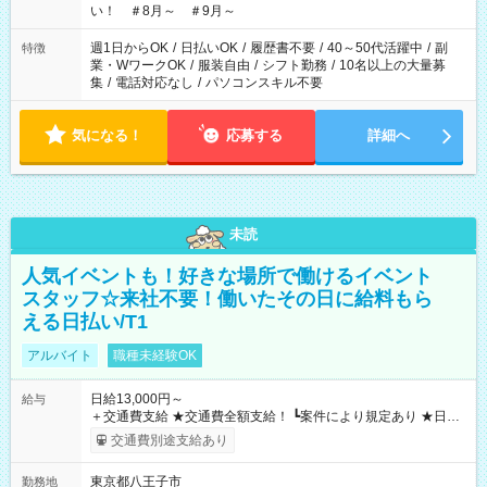
い！ ＃8月～ ＃9月～
週1日からOK
/
日払いOK
/
履歴書不要
/
40～50代活躍中
/
副
特徴
業・WワークOK
/
服装自由
/
シフト勤務
/
10名以上の大量募
集
/
電話対応なし
/
パソコンスキル不要
気になる！
応募する
詳細へ
未読
人気イベントも！好きな場所で働けるイベント
スタッフ☆来社不要！働いたその日に給料もら
える日払い/T1
アルバイト
職種未経験OK
日給13,000円～
給与
＋交通費支給 ★交通費全額支給！ ┗案件により規定あり ★日払
いOK！（規定あり） ┗働いたその日に現金GET♪ お仕事後はコ
交通費別途支給あり
ンビニATMから 日払い分を引き落とせます！ 【試用期間】試
用期間なし
東京都八王子市
勤務地