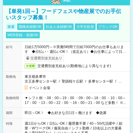
【単発1回～】フードフェスや物産展でのお手伝
いスタッフ募集！
派遣
職種未経験OK
社会人未経験OK
大学生歓迎
ブランクOK
WEB登録・面接OK
日給1万5000円～※実働5時間で日給7000円のお仕事もありま
給与
す ◆日払い・週払いOK！（規定あり）◆お仕事によって日給
も異なります
交通費別途支給あり
交通費別途支給あり(勤務地により異なります)
交通費
東京都多摩市
勤務地
京王多摩センター駅
/
聖蹟桜ケ丘駅
/
多摩センター駅
/
…
イベント会場
▼シフト例 ・08：00～19：00 ・09：00～18：00 ・10：00～
勤務時間
17：00 ・13：00～22：00 ・16：00～21：00 など多数！ ※お
仕事により勤務時間が異なります
即日～OK！ ◆お好きな日1日～働けます ◆急募
期間
週1日からOK
/
日払いOK
/
履歴書不要
/
40～50代活躍中
/
副
特徴
業・WワークOK
/
服装自由
/
シフト勤務
/
10名以上の大量募