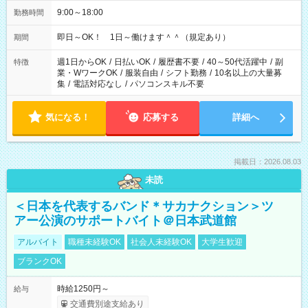
9:00～18:00
勤務時間
即日～OK！ 1日～働けます＾＾（規定あり）
期間
週1日からOK
/
日払いOK
/
履歴書不要
/
40～50代活躍中
/
副
特徴
業・WワークOK
/
服装自由
/
シフト勤務
/
10名以上の大量募
集
/
電話対応なし
/
パソコンスキル不要
気になる！
応募する
詳細へ
掲載日：2026.08.03
未読
＜日本を代表するバンド＊サカナクション＞ツ
アー公演のサポートバイト＠日本武道館
アルバイト
職種未経験OK
社会人未経験OK
大学生歓迎
ブランクOK
時給1250円～
給与
交通費別途支給あり