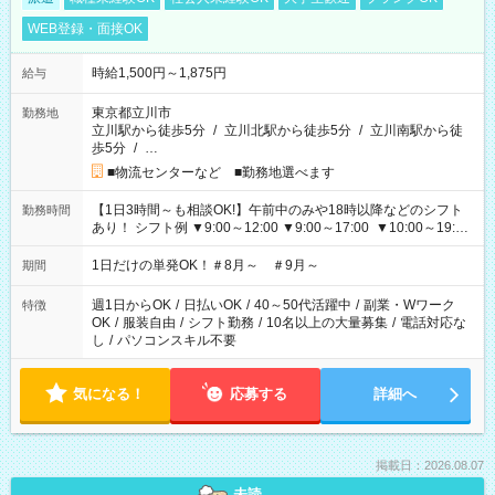
WEB登録・面接OK
時給1,500円～1,875円
給与
東京都立川市
勤務地
立川駅から徒歩5分
/
立川北駅から徒歩5分
/
立川南駅から徒
歩5分
/
…
■物流センターなど ■勤務地選べます
【1日3時間～も相談OK!】午前中のみや18時以降などのシフト
勤務時間
あり！ シフト例 ▼9:00～12:00 ▼9:00～17:00 ▼10:00～19:00
▼18:00～21:00
1日だけの単発OK！＃8月～ ＃9月～
期間
週1日からOK
/
日払いOK
/
40～50代活躍中
/
副業・Wワーク
特徴
OK
/
服装自由
/
シフト勤務
/
10名以上の大量募集
/
電話対応な
し
/
パソコンスキル不要
気になる！
応募する
詳細へ
掲載日：2026.08.07
未読