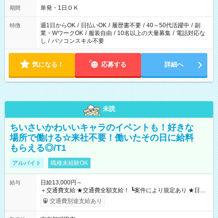
単発・1日ＯＫ
期間
週1日からOK
/
日払いOK
/
履歴書不要
/
40～50代活躍中
/
副
特徴
業・WワークOK
/
服装自由
/
10名以上の大量募集
/
電話対応な
し
/
パソコンスキル不要
気になる！
応募する
詳細へ
未読
ちいさいかわいいキャラのイベントも！好きな
場所で働ける☆来社不要！働いたその日に給料
もらえる◎/T1
アルバイト
職種未経験OK
日給13,000円～
給与
＋交通費支給 ★交通費全額支給！ ┗案件により規定あり ★日払
いOK！（規定あり） ┗働いたその日に現金GET♪ お仕事後はコ
交通費別途支給あり
ンビニATMから 日払い分を引き落とせます！ 【試用期間】試
用期間なし