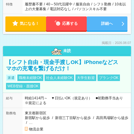
履歴書不要
/
40～50代活躍中
/
服装自由
/
シフト勤務
/
10名以
特徴
上の大量募集
/
電話対応なし
/
パソコンスキル不要
気になる！
応募する
詳細へ
掲載日：2026.08.07
未読
【シフト自由・現金手渡しOK】iPhoneなどス
マホの充電を繋げるだけ！
派遣
職種未経験OK
社会人未経験OK
大学生歓迎
ブランクOK
WEB登録・面接OK
時給1414円～ ▼日払いOK（規定あり） ■初勤務手当あり
給与
※規定による
東京都新宿区
勤務地
新宿駅から徒歩
/
新宿三丁目駅から徒歩
/
高田馬場駅から徒歩
/
…
物流企業