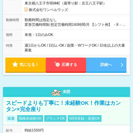
東京都八王子市明神町（最寄り駅：京王八王子駅）
株式会社ワンベルウッズ
勤務時間は指定なし
勤務時間
変形労働時間制 想定労働時間160時間/月 【シフト例】 ・8：00
～21：00
単発・1日のみOK
期間
週1日からOK / 日払いOK / 副業・WワークOK / 10名以上の大量
特徴
募集
気になる！
応募する
詳細へ
未読
スピードよりも丁寧に！未経験OK！作業はカン
タン×完全座り
派遣
職種未経験OK
ブランクOK
WEB登録・面接OK
時給1500円
給与