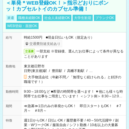
＜単発＊WEB登録OK！＞指示どおりにポン
ッ！カプセルトイのカプセル準備！
派遣
職種未経験OK
社会人未経験OK
大学生歓迎
ブランクOK
WEB登録・面接OK
時給1500円 ■現金日払いもOK（規定あり）
給与
交通費別途支給あり
一部支給 ※登録後、選んだお仕事によって条件が異なる
交通費
ことがあります
東京都日野市
勤務地
日野(東京都)駅
/
豊田駅
/
高幡不動駅
/
…
大手物流会社（年齢不問／「無理なく続けられる」と好評の
職場です！）
9:00～18:00など ■希望の時間帯を選べます！ ▼他にも様々な時
勤務時間
間帯でお仕事をご用意しています！ ＜シフト例＞ 8:30～12:00
17:00～22:00 13:00～22:00 22:00～翌6:00 など
≪急募≫1日のみの単発からOK！ 即日スタートもOK！ ＃7
期間
月～ ＃8月～
週1日からOK
/
日払いOK
/
履歴書不要
/
40～50代活躍中
/
副
特徴
業・WワークOK
/
服装自由
/
シフト勤務
/
10名以上の大量募