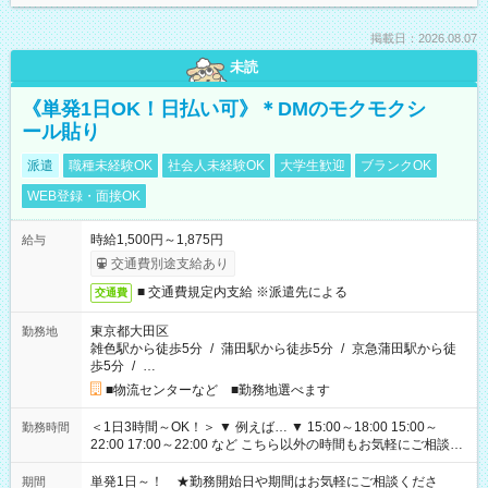
掲載日：2026.08.07
未読
《単発1日OK！日払い可》＊DMのモクモクシ
ール貼り
派遣
職種未経験OK
社会人未経験OK
大学生歓迎
ブランクOK
WEB登録・面接OK
時給1,500円～1,875円
給与
交通費別途支給あり
■ 交通費規定内支給 ※派遣先による
交通費
東京都大田区
勤務地
雑色駅から徒歩5分
/
蒲田駅から徒歩5分
/
京急蒲田駅から徒
歩5分
/
…
■物流センターなど ■勤務地選べます
＜1日3時間～OK！＞ ▼ 例えば… ▼ 15:00～18:00 15:00～
勤務時間
22:00 17:00～22:00 など こちら以外の時間もお気軽にご相談く
ださい！
単発1日～！ ★勤務開始日や期間はお気軽にご相談くださ
期間