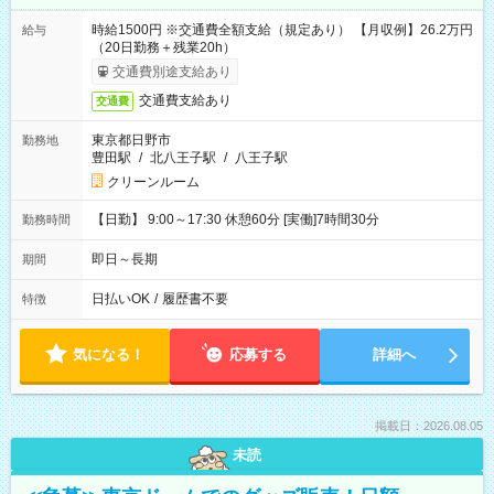
時給1500円 ※交通費全額支給（規定あり） 【月収例】26.2万円
給与
（20日勤務＋残業20h）
交通費別途支給あり
交通費支給あり
交通費
東京都日野市
勤務地
豊田駅
/
北八王子駅
/
八王子駅
クリーンルーム
【日勤】 9:00～17:30 休憩60分 [実働]7時間30分
勤務時間
即日～長期
期間
日払いOK
/
履歴書不要
特徴
気になる！
応募する
詳細へ
掲載日：2026.08.05
未読