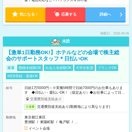
集
/
電話対応なし
/
パソコンスキル不要
気になる！
応募する
詳細へ
掲載日：2026.08.06
未読
【激単1日勤務OK!】ホテルなどの会場で株主総
会のサポートスタッフ＊日払いOK
派遣
職種未経験OK
社会人未経験OK
大学生歓迎
ブランクOK
WEB登録・面接OK
日給1万5000円～※実働5時間で日給7000円のお仕事もありま
給与
す ◆日払い・週払いOK！（規定あり）◆お仕事によって日給
も異なります
交通費別途支給あり
交通費別途支給あり(勤務地により異なります)
交通費
東京都江東区
勤務地
豊洲駅
/
東陽町駅
/
亀戸駅
/
…
イベント会場