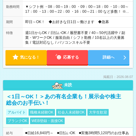
▼シフト例 ・08：00～19：00 ・09：00～18：00 ・10：00～
勤務時間
17：00 ・13：00～22：00 ・16：00～21：00 など多数！ ※お
仕事により勤務時間が異なります
即日～OK！ ◆お好きな日1日～働けます ◆急募
期間
週1日からOK
/
日払いOK
/
履歴書不要
/
40～50代活躍中
/
副
特徴
業・WワークOK
/
服装自由
/
シフト勤務
/
10名以上の大量募
集
/
電話対応なし
/
パソコンスキル不要
気になる！
応募する
詳細へ
掲載日：2026.08.07
未読
＜1日～OK！＞あの有名企業も！展示会や株主
総会のお手伝い！
アルバイト
職種未経験OK
社会人未経験OK
大学生歓迎
ブランクOK
WEB登録・面接OK
■日給16,840円～ ■日払いOK ■実働3時間5,120円のお仕事あ
給与