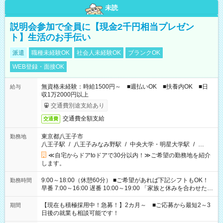
未読
説明会参加で全員に【現金2千円相当プレゼン
ト】生活のお手伝い
派遣
職種未経験OK
社会人未経験OK
ブランクOK
WEB登録・面接OK
無資格未経験：時給1500円～ ■週払いOK ■扶養内OK ■日
給与
収1万2000円以上
交通費別途支給あり
交通費全額支給
交通費
東京都八王子市
勤務地
八王子駅
/
八王子みなみ野駅
/
中央大学・明星大学駅
/
…
≪自宅からドアtoドアで30分以内！≫ご希望の勤務地を紹介
します。
9:00～18:00（休憩60分） ■ご希望があれば下記シフトもOK！
勤務時間
早番 7:00～16:00 遅番 10:00～19:00 「家族と休みを合わせた
い」 「余裕を持って夕飯の準備がしたい」 「できれば残業はし
たくない」 など、ご希望を教えてくださいね。 ※Wワーク希望
【現在も積極採用中！急募！】2カ月～ ■ご応募から最短2～3
期間
の方へ 今ご覧のお仕事で希望する勤務時間と、もう1つのお仕事
日後の就業も相談可能です！
の勤務時間。 合計で週40時間を超える場合は応募できません。