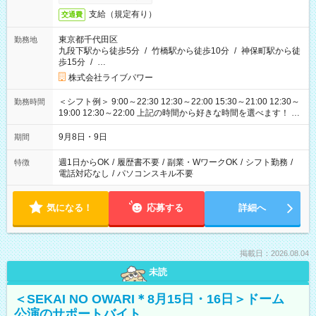
支給（規定有り）
交通費
東京都千代田区
勤務地
九段下駅から徒歩5分
/
竹橋駅から徒歩10分
/
神保町駅から徒
歩15分
/
…
株式会社ライブパワー
＜シフト例＞ 9:00～22:30 12:30～22:00 15:30～21:00 12:30～
勤務時間
19:00 12:30～22:00 上記の時間から好きな時間を選べます！ ※
時間は変更となる可能性があります
9月8日・9日
期間
週1日からOK
/
履歴書不要
/
副業・WワークOK
/
シフト勤務
/
特徴
電話対応なし
/
パソコンスキル不要
気になる！
応募する
詳細へ
掲載日：2026.08.04
未読
＜SEKAI NO OWARI＊8月15日・16日＞ドーム
公演のサポートバイト