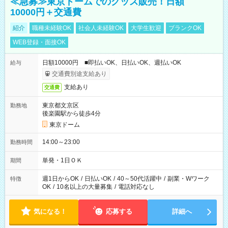
≪急募≫東京ドームでのグッズ販売！日額
10000円＋交通費
紹介
職種未経験OK
社会人未経験OK
大学生歓迎
ブランクOK
WEB登録・面接OK
日額10000円 ■即払いOK、日払いOK、週払いOK
給与
交通費別途支給あり
支給あり
交通費
東京都文京区
勤務地
後楽園駅から徒歩4分
東京ドーム
14:00～23:00
勤務時間
単発・1日ＯＫ
期間
週1日からOK
/
日払いOK
/
40～50代活躍中
/
副業・Wワーク
特徴
OK
/
10名以上の大量募集
/
電話対応なし
気になる！
応募する
詳細へ