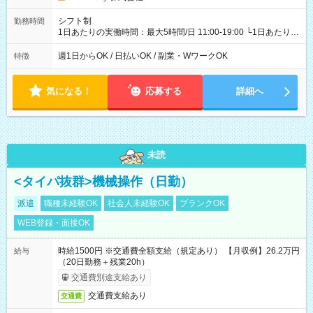
シフト制
勤務時間
1日あたりの実働時間：最大5時間/日 11:00-19:00 └1日あたりの
実働時間：1-5時間 └上記の時間帯内であれば、いつでも勤務可
能！ └平日・土曜日の中で、お好きな曜日でご勤務いただけま
週1日からOK / 日払いOK / 副業・WワークOK
特徴
す！ 【シフト例】 ・11:00～14:00 ・16:30～19:00 ・13:00～
18:00 などのように、自由な働き方が可能なお仕事です！
気になる！
応募する
詳細へ
未読
<タイパ抜群>機械操作（日勤）
派遣
職種未経験OK
社会人未経験OK
ブランクOK
WEB登録・面接OK
時給1500円 ※交通費全額支給（規定あり） 【月収例】26.2万円
給与
（20日勤務＋残業20h）
交通費別途支給あり
交通費支給あり
交通費