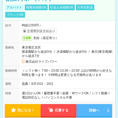
アルバイト
職種未経験OK
社会人未経験OK
大学生歓迎
ブランクOK
時給1250円～
給与
交通費別途支給あり
支給（規定有り）
交通費
東京都文京区
勤務地
後楽園駅から徒歩5分
/
水道橋駅から徒歩5分
/
春日(東京都)駅
から徒歩7分
株式会社ライブパワー
＜シフト例＞ 7:00～23:00 13:30～22:00 上記の時間から好きな
勤務時間
時間を選べます！ ※時間は変更となる可能性があります
急募！8月15日・16日
期間
週1日からOK
/
履歴書不要
/
副業・WワークOK
/
シフト勤務
/
特徴
電話対応なし
/
パソコンスキル不要
気になる！
応募する
詳細へ