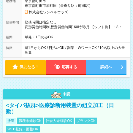
東京都町田市
勤務地
東京都町田市原町田（最寄り駅：町田駅）
株式会社ワンベルウッズ
勤務時間は指定なし
勤務時間
変形労働時間制 想定労働時間160時間/月 【シフト例】 ・8：00
～21：00
単発・1日のみOK
期間
週1日からOK / 日払いOK / 副業・WワークOK / 10名以上の大量
特徴
募集
気になる！
応募する
詳細へ
未読
<タイパ抜群>医療診断用装置の組立加工（日
勤）
派遣
職種未経験OK
社会人未経験OK
ブランクOK
WEB登録・面接OK