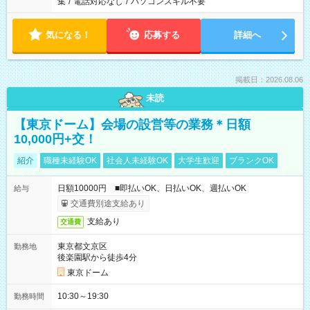
集
/
電話対応なし
/
パソコンスキル不要
気になる！
応募する
詳細へ
掲載日：2026.08.06
未読
【東京ドーム】会場の設営等の業務＊日額
10,000円+交！
紹介
職種未経験OK
社会人未経験OK
大学生歓迎
ブランクOK
日額10000円 ■即払いOK、日払いOK、週払いOK
給与
交通費別途支給あり
支給あり
交通費
東京都文京区
勤務地
後楽園駅から徒歩4分
東京ドーム
10:30～19:30
勤務時間