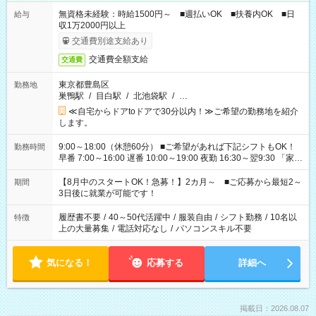
無資格未経験：時給1500円～ ■週払いOK ■扶養内OK ■日
給与
収1万2000円以上
交通費別途支給あり
交通費全額支給
交通費
東京都豊島区
勤務地
巣鴨駅
/
目白駅
/
北池袋駅
/
…
≪自宅からドアtoドアで30分以内！≫ご希望の勤務地を紹介
します。
9:00～18:00（休憩60分） ■ご希望があれば下記シフトもOK！
勤務時間
早番 7:00～16:00 遅番 10:00～19:00 夜勤 16:30～翌9:30 「家族
と休みを合わせたい」 「余裕を持って夕飯の準備がしたい」
「できれば残業はしたくない」 など、ご希望を教えてください
【8月中のスタートOK！急募！】2カ月～ ■ご応募から最短2～
期間
ね。 ※Wワーク希望の方へ 今ご覧のお仕事で希望する勤務時間
3日後に就業が可能です！
と、もう1つのお仕事の勤務時間。 合計で週40時間を超える場
合は応募できません。
履歴書不要
/
40～50代活躍中
/
服装自由
/
シフト勤務
/
10名以
特徴
上の大量募集
/
電話対応なし
/
パソコンスキル不要
気になる！
応募する
詳細へ
掲載日：2026.08.07