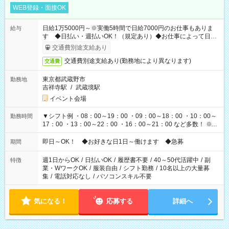
WEB登録・面接OK
日給1万5000円～※実働5時間で日給7000円のお仕事もありま
給与
す ◆日払い・週払いOK！（規定あり）◆お仕事によって日給
も異なります
交通費別途支給あり
交通費別途支給あり(勤務地により異なります)
交通費
東京都武蔵野市
勤務地
吉祥寺駅
/
武蔵境駅
イベント会場
▼シフト例 ・08：00～19：00 ・09：00～18：00 ・10：00～
勤務時間
17：00 ・13：00～22：00 ・16：00～21：00 など多数！ ※お
仕事により勤務時間が異なります
即日～OK！ ◆お好きな日1日～働けます ◆急募
期間
週1日からOK
/
日払いOK
/
履歴書不要
/
40～50代活躍中
/
副
特徴
業・WワークOK
/
服装自由
/
シフト勤務
/
10名以上の大量募
集
/
電話対応なし
/
パソコンスキル不要
気になる！
応募する
詳細へ