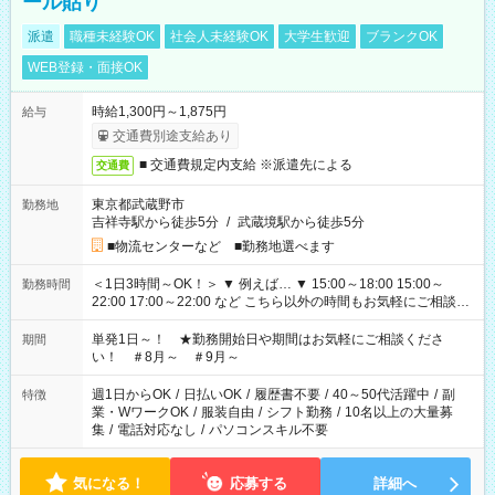
ール貼り
派遣
職種未経験OK
社会人未経験OK
大学生歓迎
ブランクOK
WEB登録・面接OK
時給1,300円～1,875円
給与
交通費別途支給あり
■ 交通費規定内支給 ※派遣先による
交通費
東京都武蔵野市
勤務地
吉祥寺駅から徒歩5分
/
武蔵境駅から徒歩5分
■物流センターなど ■勤務地選べます
＜1日3時間～OK！＞ ▼ 例えば… ▼ 15:00～18:00 15:00～
勤務時間
22:00 17:00～22:00 など こちら以外の時間もお気軽にご相談く
ださい！
単発1日～！ ★勤務開始日や期間はお気軽にご相談くださ
期間
い！ ＃8月～ ＃9月～
週1日からOK
/
日払いOK
/
履歴書不要
/
40～50代活躍中
/
副
特徴
業・WワークOK
/
服装自由
/
シフト勤務
/
10名以上の大量募
集
/
電話対応なし
/
パソコンスキル不要
気になる！
応募する
詳細へ