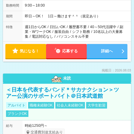
9:00～18:00
勤務時間
即日～OK！ 1日～働けます＾＾（規定あり）
期間
週1日からOK
/
日払いOK
/
履歴書不要
/
40～50代活躍中
/
副
特徴
業・WワークOK
/
服装自由
/
シフト勤務
/
10名以上の大量募
集
/
電話対応なし
/
パソコンスキル不要
気になる！
応募する
詳細へ
掲載日：2026.08.03
未読
＜日本を代表するバンド＊サカナクション＞ツ
アー公演のサポートバイト＠日本武道館
アルバイト
職種未経験OK
社会人未経験OK
大学生歓迎
ブランクOK
時給1250円～
給与
交通費別途支給あり