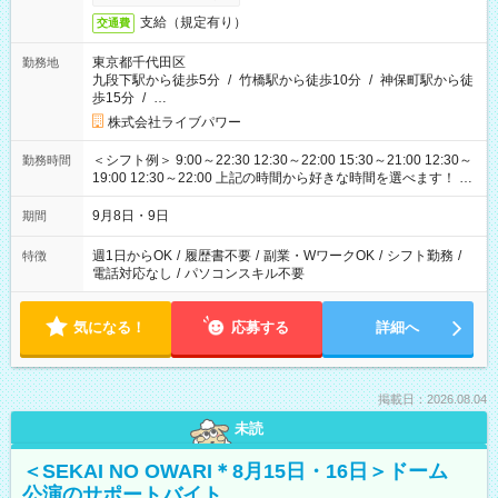
支給（規定有り）
交通費
東京都千代田区
勤務地
九段下駅から徒歩5分
/
竹橋駅から徒歩10分
/
神保町駅から徒
歩15分
/
…
株式会社ライブパワー
＜シフト例＞ 9:00～22:30 12:30～22:00 15:30～21:00 12:30～
勤務時間
19:00 12:30～22:00 上記の時間から好きな時間を選べます！ ※
時間は変更となる可能性があります
9月8日・9日
期間
週1日からOK
/
履歴書不要
/
副業・WワークOK
/
シフト勤務
/
特徴
電話対応なし
/
パソコンスキル不要
気になる！
応募する
詳細へ
掲載日：2026.08.04
未読
＜SEKAI NO OWARI＊8月15日・16日＞ドーム
公演のサポートバイト