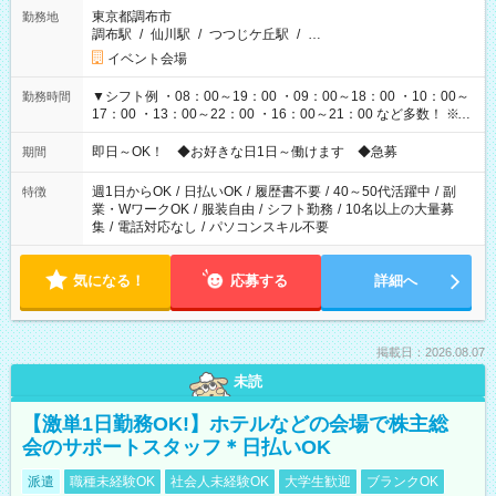
東京都調布市
勤務地
調布駅
/
仙川駅
/
つつじケ丘駅
/
…
イベント会場
▼シフト例 ・08：00～19：00 ・09：00～18：00 ・10：00～
勤務時間
17：00 ・13：00～22：00 ・16：00～21：00 など多数！ ※お
仕事により勤務時間が異なります
即日～OK！ ◆お好きな日1日～働けます ◆急募
期間
週1日からOK
/
日払いOK
/
履歴書不要
/
40～50代活躍中
/
副
特徴
業・WワークOK
/
服装自由
/
シフト勤務
/
10名以上の大量募
集
/
電話対応なし
/
パソコンスキル不要
気になる！
応募する
詳細へ
掲載日：2026.08.07
未読
【激単1日勤務OK!】ホテルなどの会場で株主総
会のサポートスタッフ＊日払いOK
派遣
職種未経験OK
社会人未経験OK
大学生歓迎
ブランクOK