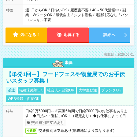
週1日からOK
/
日払いOK
/
履歴書不要
/
40～50代活躍中
/
副
特徴
業・WワークOK
/
服装自由
/
シフト勤務
/
電話対応なし
/
パソ
コンスキル不要
気になる！
応募する
詳細へ
掲載日：2026.08.01
未読
【単発1回～】フードフェスや物産展でのお手伝
いスタッフ募集！
派遣
職種未経験OK
社会人未経験OK
大学生歓迎
ブランクOK
WEB登録・面接OK
日給1万5000円～※実働5時間で日給7000円のお仕事もありま
給与
す ◆日払い・週払いOK！（規定あり）◆お仕事によって日給
も異なります
交通費別途支給あり
交通費別途支給あり(勤務地により異なります)
交通費