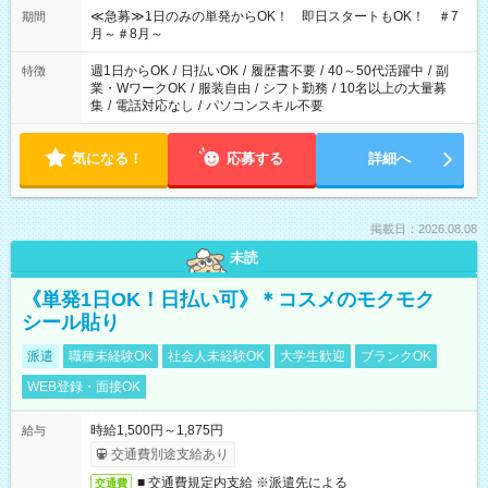
≪急募≫1日のみの単発からOK！ 即日スタートもOK！ ＃7
期間
月～＃8月～
週1日からOK
/
日払いOK
/
履歴書不要
/
40～50代活躍中
/
副
特徴
業・WワークOK
/
服装自由
/
シフト勤務
/
10名以上の大量募
集
/
電話対応なし
/
パソコンスキル不要
気になる！
応募する
詳細へ
掲載日：2026.08.08
未読
《単発1日OK！日払い可》＊コスメのモクモク
シール貼り
派遣
職種未経験OK
社会人未経験OK
大学生歓迎
ブランクOK
WEB登録・面接OK
時給1,500円～1,875円
給与
交通費別途支給あり
■ 交通費規定内支給 ※派遣先による
交通費