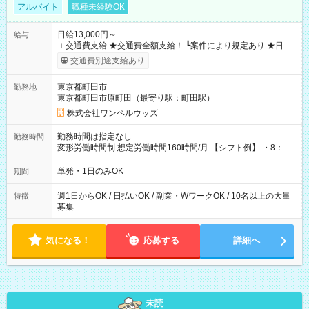
アルバイト
職種未経験OK
日給13,000円～
給与
＋交通費支給 ★交通費全額支給！ ┗案件により規定あり ★日払
いOK！（規定あり） ┗働いたその日に現金GET♪ お仕事後はコ
交通費別途支給あり
ンビニATMから 日払い分を引き落とせます！ 【試用期間】試
用期間なし
東京都町田市
勤務地
東京都町田市原町田（最寄り駅：町田駅）
株式会社ワンベルウッズ
勤務時間は指定なし
勤務時間
変形労働時間制 想定労働時間160時間/月 【シフト例】 ・8：00
～21：00
単発・1日のみOK
期間
週1日からOK / 日払いOK / 副業・WワークOK / 10名以上の大量
特徴
募集
気になる！
応募する
詳細へ
未読