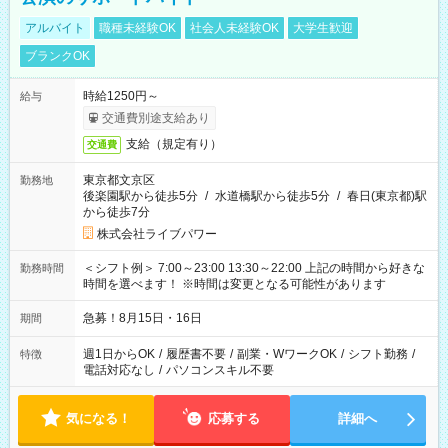
アルバイト
職種未経験OK
社会人未経験OK
大学生歓迎
ブランクOK
時給1250円～
給与
交通費別途支給あり
支給（規定有り）
交通費
東京都文京区
勤務地
後楽園駅から徒歩5分
/
水道橋駅から徒歩5分
/
春日(東京都)駅
から徒歩7分
株式会社ライブパワー
＜シフト例＞ 7:00～23:00 13:30～22:00 上記の時間から好きな
勤務時間
時間を選べます！ ※時間は変更となる可能性があります
急募！8月15日・16日
期間
週1日からOK
/
履歴書不要
/
副業・WワークOK
/
シフト勤務
/
特徴
電話対応なし
/
パソコンスキル不要
気になる！
応募する
詳細へ