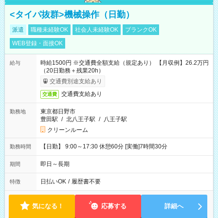
<タイパ抜群>機械操作（日勤）
派遣
職種未経験OK
社会人未経験OK
ブランクOK
WEB登録・面接OK
時給1500円 ※交通費全額支給（規定あり） 【月収例】26.2万円
給与
（20日勤務＋残業20h）
交通費別途支給あり
交通費支給あり
交通費
東京都日野市
勤務地
豊田駅
/
北八王子駅
/
八王子駅
クリーンルーム
【日勤】 9:00～17:30 休憩60分 [実働]7時間30分
勤務時間
即日～長期
期間
日払いOK
/
履歴書不要
特徴
気になる！
応募する
詳細へ