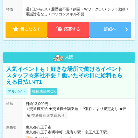
週1日からOK
/
履歴書不要
/
副業・WワークOK
/
シフト勤務
/
特徴
電話対応なし
/
パソコンスキル不要
気になる！
応募する
詳細へ
未読
人気イベントも！好きな場所で働けるイベント
スタッフ☆来社不要！働いたその日に給料もら
える日払い/T1
アルバイト
職種未経験OK
日給13,000円～
給与
＋交通費支給 ★交通費全額支給！ ┗案件により規定あり ★日払
いOK！（規定あり） ┗働いたその日に現金GET♪ お仕事後はコ
交通費別途支給あり
ンビニATMから 日払い分を引き落とせます！ 【試用期間】試
用期間なし
東京都八王子市
勤務地
東京都八王子市明神町（最寄り駅：京王八王子駅）