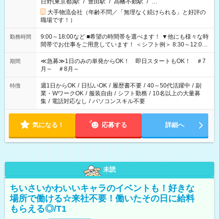
日野(東京都)駅
/
豊田駅
/
高幡不動駅
/
…
大手物流会社（年齢不問／「無理なく続けられる」と好評の
職場です！）
9:00～18:00など ■希望の時間帯を選べます！ ▼他にも様々な時
勤務時間
間帯でお仕事をご用意しています！ ＜シフト例＞ 8:30～12:00
17:00～22:00 13:00～22:00 22:00～翌6:00 など
≪急募≫1日のみの単発からOK！ 即日スタートもOK！ ＃7
期間
月～ ＃8月～
週1日からOK
/
日払いOK
/
履歴書不要
/
40～50代活躍中
/
副
特徴
業・WワークOK
/
服装自由
/
シフト勤務
/
10名以上の大量募
集
/
電話対応なし
/
パソコンスキル不要
気になる！
応募する
詳細へ
未読
ちいさいかわいいキャラのイベントも！好きな
場所で働ける☆来社不要！働いたその日に給料
もらえる◎/T1