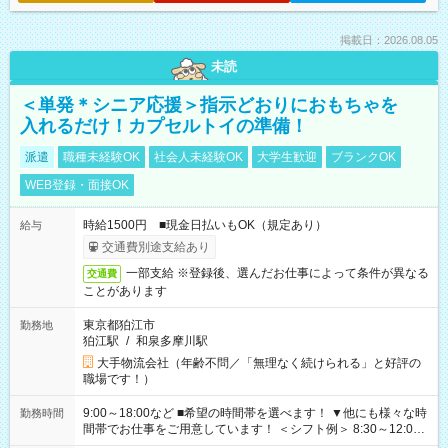
掲載日：2026.08.05
未読
＜単発＊シニア応援＞指示どおりにおもちゃを
入れるだけ！カプセルトイの準備！
派遣
職種未経験OK
社会人未経験OK
大学生歓迎
ブランクOK
WEB登録・面接OK
時給1500円 ■現金日払いもOK（規定あり）
給与
交通費別途支給あり
一部支給 ※登録後、選んだお仕事によって条件が異なる
交通費
ことがあります
東京都狛江市
勤務地
狛江駅
/
和泉多摩川駅
大手物流会社（年齢不問／「無理なく続けられる」と好評の
職場です！）
9:00～18:00など ■希望の時間帯を選べます！ ▼他にも様々な時
勤務時間
間帯でお仕事をご用意しています！ ＜シフト例＞ 8:30～12:00
17:00～22:00 13:00～22:00 22:00～翌6:00 など