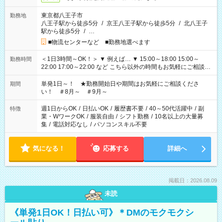
東京都八王子市
勤務地
八王子駅から徒歩5分
/
京王八王子駅から徒歩5分
/
北八王子
駅から徒歩5分
/
…
■物流センターなど ■勤務地選べます
＜1日3時間～OK！＞ ▼ 例えば… ▼ 15:00～18:00 15:00～
勤務時間
22:00 17:00～22:00 など こちら以外の時間もお気軽にご相談く
ださい！
単発1日～！ ★勤務開始日や期間はお気軽にご相談くださ
期間
い！ ＃8月～ ＃9月～
週1日からOK
/
日払いOK
/
履歴書不要
/
40～50代活躍中
/
副
特徴
業・WワークOK
/
服装自由
/
シフト勤務
/
10名以上の大量募
集
/
電話対応なし
/
パソコンスキル不要
気になる！
応募する
詳細へ
掲載日：2026.08.09
未読
《単発1日OK！日払い可》＊DMのモクモクシ