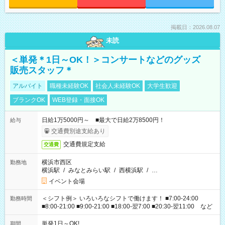
掲載日：2026.08.07
未読
＜単発＊1日～OK！＞コンサートなどのグッズ
販売スタッフ＊
アルバイト
職種未経験OK
社会人未経験OK
大学生歓迎
ブランクOK
WEB登録・面接OK
日給1万5000円～ ■最大で日給2万8500円！
給与
交通費別途支給あり
交通費規定支給
交通費
横浜市西区
勤務地
横浜駅
/
みなとみらい駅
/
西横浜駅
/
…
イベント会場
＜シフト例＞ いろいろなシフトで働けます！ ■7:00-24:00
勤務時間
■8:00-21:00 ■9:00-21:00 ■18:00-翌7:00 ■20:30-翌11:00 など
単発1日～OK!
期間