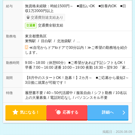
無資格未経験：時給1500円～ ■週払いOK ■扶養内OK ■日
給与
収1万2000円以上
交通費別途支給あり
交通費全額支給
交通費
東京都豊島区
勤務地
巣鴨駅
/
目白駅
/
北池袋駅
/
…
≪自宅からドアtoドアで30分以内！≫ご希望の勤務地を紹介
します。
9:00～18:00（休憩60分） ■ご希望があれば下記シフトもOK！
勤務時間
早番 7:00～16:00 遅番 10:00～19:00 夜勤 16:30～翌9:30 「家族
と休みを合わせたい」 「余裕を持って夕飯の準備がしたい」
「できれば残業はしたくない」 など、ご希望を教えてください
【8月中のスタートOK！急募！】2カ月～ ■ご応募から最短2～
期間
ね。 ※Wワーク希望の方へ 今ご覧のお仕事で希望する勤務時間
3日後に就業が可能です！
と、もう1つのお仕事の勤務時間。 合計で週40時間を超える場
合は応募できません。
履歴書不要
/
40～50代活躍中
/
服装自由
/
シフト勤務
/
10名以
特徴
上の大量募集
/
電話対応なし
/
パソコンスキル不要
気になる！
応募する
詳細へ
掲載日：2026.08.09