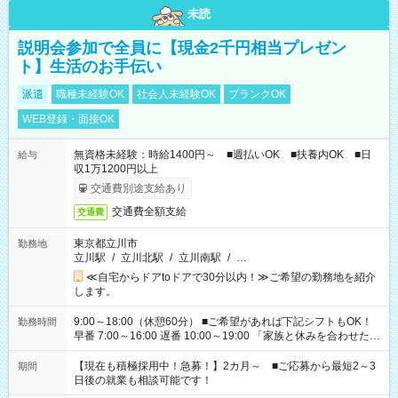
未読
説明会参加で全員に【現金2千円相当プレゼン
ト】生活のお手伝い
派遣
職種未経験OK
社会人未経験OK
ブランクOK
WEB登録・面接OK
無資格未経験：時給1400円～ ■週払いOK ■扶養内OK ■日
給与
収1万1200円以上
交通費別途支給あり
交通費全額支給
交通費
東京都立川市
勤務地
立川駅
/
立川北駅
/
立川南駅
/
…
≪自宅からドアtoドアで30分以内！≫ご希望の勤務地を紹介
します。
9:00～18:00（休憩60分） ■ご希望があれば下記シフトもOK！
勤務時間
早番 7:00～16:00 遅番 10:00～19:00 「家族と休みを合わせた
い」 「余裕を持って夕飯の準備がしたい」 「できれば残業はし
たくない」 など、ご希望を教えてくださいね。 ※Wワーク希望
【現在も積極採用中！急募！】2カ月～ ■ご応募から最短2～3
期間
の方へ 今ご覧のお仕事で希望する勤務時間と、もう1つのお仕事
日後の就業も相談可能です！
の勤務時間。 合計で週40時間を超える場合は応募できません。