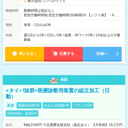
株式会社ワンベルウッズ
勤務時間は指定なし
勤務時間
変形労働時間制 想定労働時間160時間/月 【シフト例】 ・8：00
～21：00
単発・1日のみOK
期間
週1日からOK / 日払いOK / 副業・WワークOK / 10名以上の大量
特徴
募集
気になる！
応募する
詳細へ
未読
<タイパ抜群>医療診断用装置の組立加工（日
勤）
派遣
職種未経験OK
社会人未経験OK
ブランクOK
WEB登録・面接OK
時給1500円 ※交通費全額支給（規定あり） 【月収例】26.2万円
給与