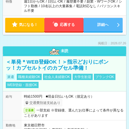
週1日からOK
/
日払いOK
/
履歴書不要
/
副業・WワークOK
/
シ
特徴
フト勤務
/
10名以上の大量募集
/
電話対応なし
/
パソコンスキ
ル不要
気になる！
応募する
詳細へ
掲載日：2026.07.26
未読
＜単発＊WEB登録OK！＞指示どおりにポン
ッ！カプセルトイのカプセル準備！
派遣
職種未経験OK
社会人未経験OK
大学生歓迎
ブランクOK
WEB登録・面接OK
時給1500円 ■現金日払いもOK（規定あり）
給与
交通費別途支給あり
一部支給 ※登録後、選んだお仕事によって条件が異なる
交通費
ことがあります
東京都日野市
勤務地