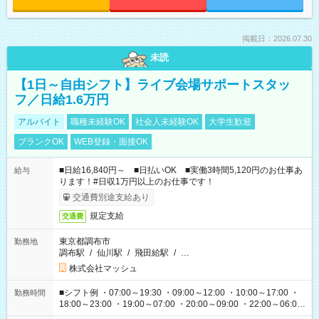
掲載日：2026.07.30
未読
【1日～自由シフト】ライブ会場サポートスタッ
フ／日給1.6万円
アルバイト
職種未経験OK
社会人未経験OK
大学生歓迎
ブランクOK
WEB登録・面接OK
■日給16,840円～ ■日払いOK ■実働3時間5,120円のお仕事あ
給与
ります！#日収1万円以上のお仕事です！
交通費別途支給あり
規定支給
交通費
東京都調布市
勤務地
調布駅
/
仙川駅
/
飛田給駅
/
…
株式会社マッシュ
■シフト例 ・07:00～19:30 ・09:00～12:00 ・10:00～17:00 ・
勤務時間
18:00～23:00 ・19:00～07:00 ・20:00～09:00 ・22:00～06:00
etc ★最短で3時間で5,120円のお仕事から 15時間で2万円近く稼