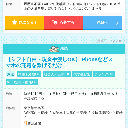
履歴書不要
/
40～50代活躍中
/
服装自由
/
シフト勤務
/
10名以
特徴
上の大量募集
/
電話対応なし
/
パソコンスキル不要
気になる！
応募する
詳細へ
掲載日：2026.08.07
未読
【シフト自由・現金手渡しOK】iPhoneなどス
マホの充電を繋げるだけ！
派遣
職種未経験OK
社会人未経験OK
大学生歓迎
ブランクOK
WEB登録・面接OK
時給1414円～ ▼日払いOK（規定あり） ■初勤務手当あり
給与
※規定による
東京都新宿区
勤務地
新宿駅から徒歩
/
新宿三丁目駅から徒歩
/
高田馬場駅から徒歩
/
…
物流企業