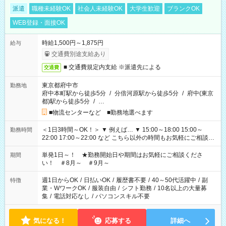
派遣
職種未経験OK
社会人未経験OK
大学生歓迎
ブランクOK
WEB登録・面接OK
時給1,500円～1,875円
給与
交通費別途支給あり
■ 交通費規定内支給 ※派遣先による
交通費
東京都府中市
勤務地
府中本町駅から徒歩5分
/
分倍河原駅から徒歩5分
/
府中(東京
都)駅から徒歩5分
/
…
■物流センターなど ■勤務地選べます
＜1日3時間～OK！＞ ▼ 例えば… ▼ 15:00～18:00 15:00～
勤務時間
22:00 17:00～22:00 など こちら以外の時間もお気軽にご相談く
ださい！
単発1日～！ ★勤務開始日や期間はお気軽にご相談くださ
期間
い！ ＃8月～ ＃9月～
週1日からOK
/
日払いOK
/
履歴書不要
/
40～50代活躍中
/
副
特徴
業・WワークOK
/
服装自由
/
シフト勤務
/
10名以上の大量募
集
/
電話対応なし
/
パソコンスキル不要
気になる！
応募する
詳細へ