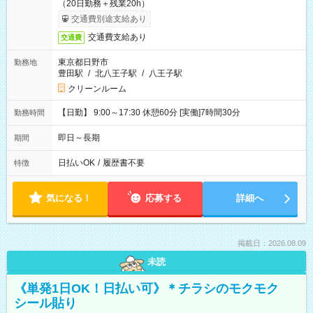
（20日勤務＋残業20h）
交通費別途支給あり
交通費支給あり
交通費
東京都日野市
勤務地
豊田駅
/
北八王子駅
/
八王子駅
クリーンルーム
【日勤】 9:00～17:30 休憩60分 [実働]7時間30分
勤務時間
即日～長期
期間
日払いOK
/
履歴書不要
特徴
気になる！
応募する
詳細へ
掲載日：2026.08.09
未読
《単発1日OK！日払い可》＊チラシのモクモク
シール貼り