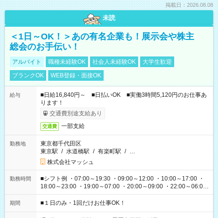
掲載日：2026.08.08
未読
＜1日～OK！＞あの有名企業も！展示会や株主
総会のお手伝い！
アルバイト
職種未経験OK
社会人未経験OK
大学生歓迎
ブランクOK
WEB登録・面接OK
■日給16,840円～ ■日払いOK ■実働3時間5,120円のお仕事あ
給与
ります！
交通費別途支給あり
一部支給
交通費
東京都千代田区
勤務地
東京駅
/
水道橋駅
/
有楽町駅
/
…
株式会社マッシュ
■シフト例 ・07:00～19:30 ・09:00～12:00 ・10:00～17:00 ・
勤務時間
18:00～23:00 ・19:00～07:00 ・20:00～09:00 ・22:00～06:00
etc ★最短で3時間で5,120円のお仕事から 15時間で2万円近く稼
げるお仕事も！ ご希望のお時間に合わせてご紹介！ ※シフトは
■１日のみ・1回だけお仕事OK！
期間
現場によって異なります。 ※勿論、休憩時間はあるのでご安心
ください！