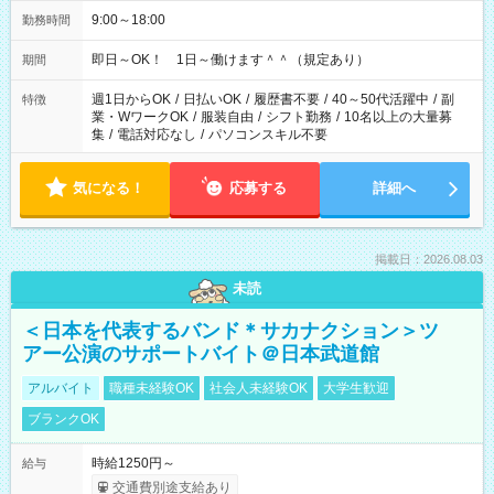
9:00～18:00
勤務時間
即日～OK！ 1日～働けます＾＾（規定あり）
期間
週1日からOK
/
日払いOK
/
履歴書不要
/
40～50代活躍中
/
副
特徴
業・WワークOK
/
服装自由
/
シフト勤務
/
10名以上の大量募
集
/
電話対応なし
/
パソコンスキル不要
気になる！
応募する
詳細へ
掲載日：2026.08.03
未読
＜日本を代表するバンド＊サカナクション＞ツ
アー公演のサポートバイト＠日本武道館
アルバイト
職種未経験OK
社会人未経験OK
大学生歓迎
ブランクOK
時給1250円～
給与
交通費別途支給あり