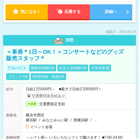
気になる！
応募する
詳細へ
掲載日：2026.08.10
未読
＜単発＊1日～OK！＞コンサートなどのグッズ
販売スタッフ＊
アルバイト
職種未経験OK
社会人未経験OK
大学生歓迎
ブランクOK
WEB登録・面接OK
日給1万5000円～ ■最大で日給2万8500円！
給与
交通費別途支給あり
交通費規定支給
交通費
横浜市西区
勤務地
横浜駅
/
みなとみらい駅
/
西横浜駅
/
…
イベント会場
＜シフト例＞ いろいろなシフトで働けます！ ■7:00-24:00
勤務時間