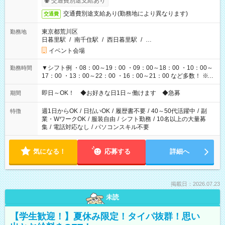
交通費別途支給あり
交通費別途支給あり(勤務地により異なります)
交通費
東京都荒川区
勤務地
日暮里駅
/
南千住駅
/
西日暮里駅
/
…
イベント会場
▼シフト例 ・08：00～19：00 ・09：00～18：00 ・10：00～
勤務時間
17：00 ・13：00～22：00 ・16：00～21：00 など多数！ ※お
仕事により勤務時間が異なります
即日～OK！ ◆お好きな日1日～働けます ◆急募
期間
週1日からOK
/
日払いOK
/
履歴書不要
/
40～50代活躍中
/
副
特徴
業・WワークOK
/
服装自由
/
シフト勤務
/
10名以上の大量募
集
/
電話対応なし
/
パソコンスキル不要
気になる！
応募する
詳細へ
掲載日：2026.07.23
未読
【学生歓迎！】夏休み限定！タイパ抜群！思い