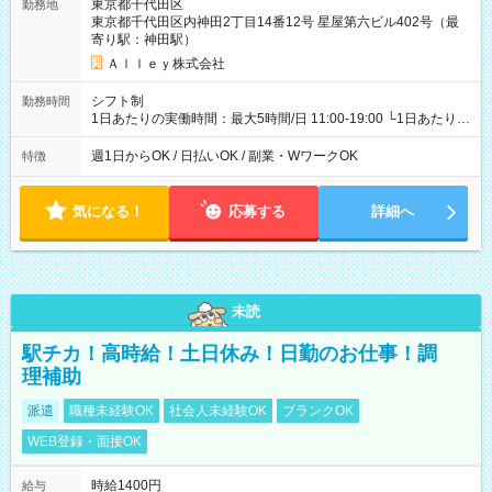
東京都千代田区
勤務地
東京都千代田区内神田2丁目14番12号 星屋第六ビル402号（最
寄り駅：神田駅）
Ａｌｌｅｙ株式会社
シフト制
勤務時間
1日あたりの実働時間：最大5時間/日 11:00-19:00 └1日あたりの
実働時間：1-5時間 └上記の時間帯内であれば、いつでも勤務可
能！ └平日・土曜日の中で、お好きな曜日でご勤務いただけま
週1日からOK / 日払いOK / 副業・WワークOK
特徴
す！ 【シフト例】 ・11:00～14:00 ・16:30～19:00 ・13:00～
18:00 などのように、自由な働き方が可能なお仕事です！
気になる！
応募する
詳細へ
未読
駅チカ！高時給！土日休み！日勤のお仕事！調
理補助
派遣
職種未経験OK
社会人未経験OK
ブランクOK
WEB登録・面接OK
時給1400円
給与