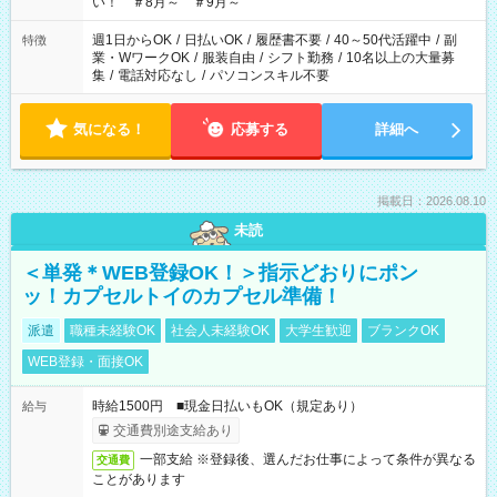
い！ ＃8月～ ＃9月～
週1日からOK
/
日払いOK
/
履歴書不要
/
40～50代活躍中
/
副
特徴
業・WワークOK
/
服装自由
/
シフト勤務
/
10名以上の大量募
集
/
電話対応なし
/
パソコンスキル不要
気になる！
応募する
詳細へ
掲載日：2026.08.10
未読
＜単発＊WEB登録OK！＞指示どおりにポン
ッ！カプセルトイのカプセル準備！
派遣
職種未経験OK
社会人未経験OK
大学生歓迎
ブランクOK
WEB登録・面接OK
時給1500円 ■現金日払いもOK（規定あり）
給与
交通費別途支給あり
一部支給 ※登録後、選んだお仕事によって条件が異なる
交通費
ことがあります