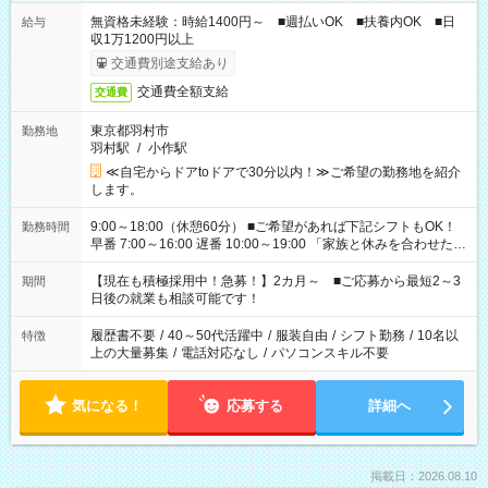
無資格未経験：時給1400円～ ■週払いOK ■扶養内OK ■日
給与
収1万1200円以上
交通費別途支給あり
交通費全額支給
交通費
東京都羽村市
勤務地
羽村駅
/
小作駅
≪自宅からドアtoドアで30分以内！≫ご希望の勤務地を紹介
します。
9:00～18:00（休憩60分） ■ご希望があれば下記シフトもOK！
勤務時間
早番 7:00～16:00 遅番 10:00～19:00 「家族と休みを合わせた
い」 「余裕を持って夕飯の準備がしたい」 「できれば残業はし
たくない」 など、ご希望を教えてくださいね。 ※Wワーク希望
【現在も積極採用中！急募！】2カ月～ ■ご応募から最短2～3
期間
の方へ 今ご覧のお仕事で希望する勤務時間と、もう1つのお仕事
日後の就業も相談可能です！
の勤務時間。 合計で週40時間を超える場合は応募できません。
履歴書不要
/
40～50代活躍中
/
服装自由
/
シフト勤務
/
10名以
特徴
上の大量募集
/
電話対応なし
/
パソコンスキル不要
気になる！
応募する
詳細へ
掲載日：2026.08.10