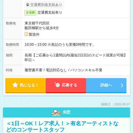
交通費別途支給あり
交通費支給有り
交通費
東京都千代田区
勤務地
飯田橋駅から徒歩4分
製造外
10:00～15:00 ※表記のうち実働5時間です。
勤務時間
長期【ご応募から1週間以内(最短2日目)のスピード就業が可能】
期間
即日～
履歴書不要
/
電話対応なし
/
パソコンスキル不要
特徴
気になる！
応募する
詳細へ
掲載日：2026.08.07
未読
＜1日～OK！レア求人！＞有名アーティストな
どのコンサートスタッフ