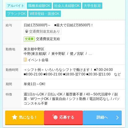
アルバイト
職種未経験OK
社会人未経験OK
大学生歓迎
ブランクOK
WEB登録・面接OK
日給1万5000円～ ■最大で日給2万8500円！
給与
交通費別途支給あり
交通費規定支給
交通費
東京都中野区
勤務地
中野(東京都)駅
/
東中野駅
/
鷺ノ宮駅
/
…
イベント会場
＜シフト例＞ いろいろなシフトで働けます！ ■7:00-24:00
勤務時間
■8:00-21:00 ■9:00-21:00 ■18:00-翌7:00 ■20:30-翌11:00 など
単発1日～OK!
期間
週1日からOK
/
日払いOK
/
履歴書不要
/
40～50代活躍中
/
副
特徴
業・WワークOK
/
服装自由
/
シフト勤務
/
電話対応なし
/
パソ
コンスキル不要
気になる！
応募する
詳細へ