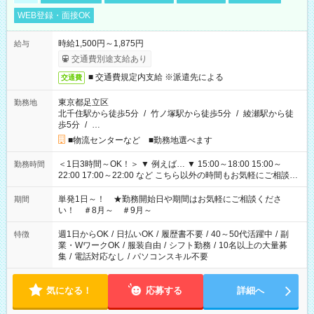
WEB登録・面接OK
時給1,500円～1,875円
給与
交通費別途支給あり
■ 交通費規定内支給 ※派遣先による
交通費
東京都足立区
勤務地
北千住駅から徒歩5分
/
竹ノ塚駅から徒歩5分
/
綾瀬駅から徒
歩5分
/
…
■物流センターなど ■勤務地選べます
＜1日3時間～OK！＞ ▼ 例えば… ▼ 15:00～18:00 15:00～
勤務時間
22:00 17:00～22:00 など こちら以外の時間もお気軽にご相談く
ださい！
単発1日～！ ★勤務開始日や期間はお気軽にご相談くださ
期間
い！ ＃8月～ ＃9月～
週1日からOK
/
日払いOK
/
履歴書不要
/
40～50代活躍中
/
副
特徴
業・WワークOK
/
服装自由
/
シフト勤務
/
10名以上の大量募
集
/
電話対応なし
/
パソコンスキル不要
気になる！
応募する
詳細へ