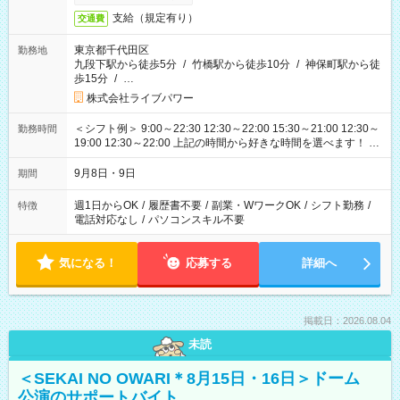
支給（規定有り）
交通費
東京都千代田区
勤務地
九段下駅から徒歩5分
/
竹橋駅から徒歩10分
/
神保町駅から徒
歩15分
/
…
株式会社ライブパワー
＜シフト例＞ 9:00～22:30 12:30～22:00 15:30～21:00 12:30～
勤務時間
19:00 12:30～22:00 上記の時間から好きな時間を選べます！ ※
時間は変更となる可能性があります
9月8日・9日
期間
週1日からOK
/
履歴書不要
/
副業・WワークOK
/
シフト勤務
/
特徴
電話対応なし
/
パソコンスキル不要
気になる！
応募する
詳細へ
掲載日：2026.08.04
未読
＜SEKAI NO OWARI＊8月15日・16日＞ドーム
公演のサポートバイト