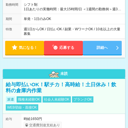
シフト制
勤務時間
1日あたりの実働時間：最大15時間/日 ＜1週間の勤務例＞週3回
勤務 勤務：月・水・金 休み：火・木・土・日 好きな時にお仕事
可能です！ ※1日あたりの最大実働時間は日勤、夜勤共に勤務し
単発・1日のみOK
期間
た時間になります。
週1日からOK / 日払いOK / 副業・WワークOK / 10名以上の大量
特徴
募集
気になる！
応募する
詳細へ
未読
給与即払いOK！駅チカ！高時給！土日休み！飲
料の倉庫内作業
派遣
職種未経験OK
社会人未経験OK
ブランクOK
WEB登録・面接OK
時給1650円
給与
交通費別途支給あり