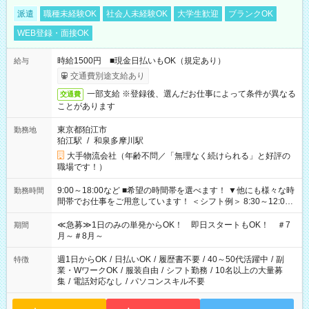
派遣
職種未経験OK
社会人未経験OK
大学生歓迎
ブランクOK
WEB登録・面接OK
時給1500円 ■現金日払いもOK（規定あり）
給与
交通費別途支給あり
一部支給 ※登録後、選んだお仕事によって条件が異なる
交通費
ことがあります
東京都狛江市
勤務地
狛江駅
/
和泉多摩川駅
大手物流会社（年齢不問／「無理なく続けられる」と好評の
職場です！）
9:00～18:00など ■希望の時間帯を選べます！ ▼他にも様々な時
勤務時間
間帯でお仕事をご用意しています！ ＜シフト例＞ 8:30～12:00
17:00～22:00 13:00～22:00 22:00～翌6:00 など
≪急募≫1日のみの単発からOK！ 即日スタートもOK！ ＃7
期間
月～＃8月～
週1日からOK
/
日払いOK
/
履歴書不要
/
40～50代活躍中
/
副
特徴
業・WワークOK
/
服装自由
/
シフト勤務
/
10名以上の大量募
集
/
電話対応なし
/
パソコンスキル不要