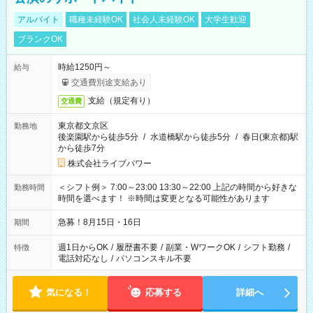
アルバイト
職種未経験OK
社会人未経験OK
大学生歓迎
ブランクOK
時給1250円～
給与
交通費別途支給あり
支給（規定有り）
交通費
東京都文京区
勤務地
後楽園駅から徒歩5分
/
水道橋駅から徒歩5分
/
春日(東京都)駅
から徒歩7分
株式会社ライブパワー
＜シフト例＞ 7:00～23:00 13:30～22:00 上記の時間から好きな
勤務時間
時間を選べます！ ※時間は変更となる可能性があります
急募！8月15日・16日
期間
週1日からOK
/
履歴書不要
/
副業・WワークOK
/
シフト勤務
/
特徴
電話対応なし
/
パソコンスキル不要
気になる！
応募する
詳細へ