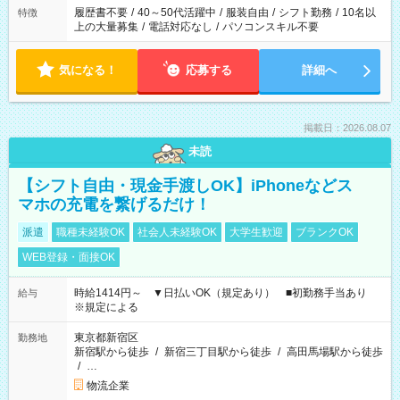
合は応募できません。
履歴書不要
/
40～50代活躍中
/
服装自由
/
シフト勤務
/
10名以
特徴
上の大量募集
/
電話対応なし
/
パソコンスキル不要
気になる！
応募する
詳細へ
掲載日：2026.08.07
未読
【シフト自由・現金手渡しOK】iPhoneなどス
マホの充電を繋げるだけ！
派遣
職種未経験OK
社会人未経験OK
大学生歓迎
ブランクOK
WEB登録・面接OK
時給1414円～ ▼日払いOK（規定あり） ■初勤務手当あり
給与
※規定による
東京都新宿区
勤務地
新宿駅から徒歩
/
新宿三丁目駅から徒歩
/
高田馬場駅から徒歩
/
…
物流企業