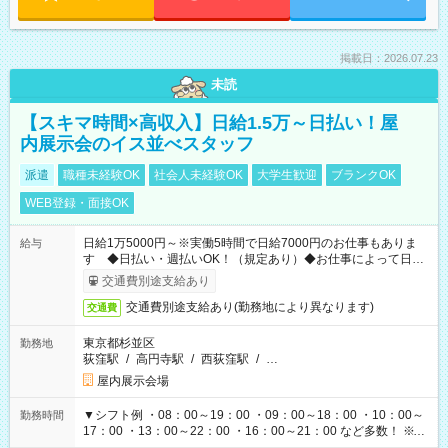
掲載日：2026.07.23
未読
【スキマ時間×高収入】日給1.5万～日払い！屋
内展示会のイス並べスタッフ
派遣
職種未経験OK
社会人未経験OK
大学生歓迎
ブランクOK
WEB登録・面接OK
日給1万5000円～※実働5時間で日給7000円のお仕事もありま
給与
す ◆日払い・週払いOK！（規定あり）◆お仕事によって日給
も異なります
交通費別途支給あり
交通費別途支給あり(勤務地により異なります)
交通費
東京都杉並区
勤務地
荻窪駅
/
高円寺駅
/
西荻窪駅
/
…
屋内展示会場
▼シフト例 ・08：00～19：00 ・09：00～18：00 ・10：00～
勤務時間
17：00 ・13：00～22：00 ・16：00～21：00 など多数！ ※お
仕事により勤務時間が異なります