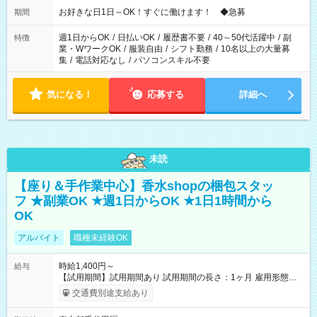
お好きな日1日～OK！すぐに働けます！ ◆急募
期間
週1日からOK
/
日払いOK
/
履歴書不要
/
40～50代活躍中
/
副
特徴
業・WワークOK
/
服装自由
/
シフト勤務
/
10名以上の大量募
集
/
電話対応なし
/
パソコンスキル不要
気になる！
応募する
詳細へ
未読
【座り＆手作業中心】香水shopの梱包スタッ
フ ★副業OK ★週1日からOK ★1日1時間から
OK
アルバイト
職種未経験OK
時給1,400円～
給与
【試用期間】試用期間あり 試用期間の長さ：1ヶ月 雇用形態、
給与は本採用時と同じです。
交通費別途支給あり