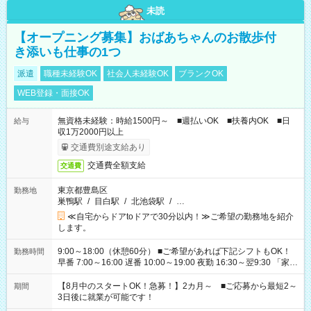
未読
【オープニング募集】おばあちゃんのお散歩付
き添いも仕事の1つ
派遣
職種未経験OK
社会人未経験OK
ブランクOK
WEB登録・面接OK
無資格未経験：時給1500円～ ■週払いOK ■扶養内OK ■日
給与
収1万2000円以上
交通費別途支給あり
交通費全額支給
交通費
東京都豊島区
勤務地
巣鴨駅
/
目白駅
/
北池袋駅
/
…
≪自宅からドアtoドアで30分以内！≫ご希望の勤務地を紹介
します。
9:00～18:00（休憩60分） ■ご希望があれば下記シフトもOK！
勤務時間
早番 7:00～16:00 遅番 10:00～19:00 夜勤 16:30～翌9:30 「家族
と休みを合わせたい」 「余裕を持って夕飯の準備がしたい」
「できれば残業はしたくない」 など、ご希望を教えてください
【8月中のスタートOK！急募！】2カ月～ ■ご応募から最短2～
期間
ね。 ※Wワーク希望の方へ 今ご覧のお仕事で希望する勤務時間
3日後に就業が可能です！
と、もう1つのお仕事の勤務時間。 合計で週40時間を超える場