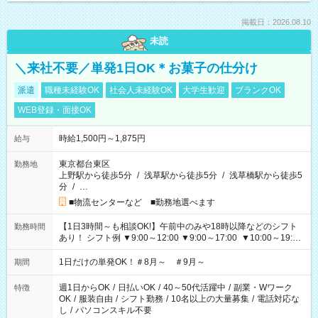
掲載日：2026.08.10
未読
＼来社不要／単発1日OK＊お菓子の仕分け
派遣
職種未経験OK
社会人未経験OK
大学生歓迎
ブランクOK
WEB登録・面接OK
時給1,500円～1,875円
給与
東京都台東区
勤務地
上野駅から徒歩5分
/
浅草駅から徒歩5分
/
浅草橋駅から徒歩5
分
/
…
■物流センターなど ■勤務地選べます
【1日3時間～も相談OK!】午前中のみや18時以降などのシフト
勤務時間
あり！ シフト例 ▼9:00～12:00 ▼9:00～17:00 ▼10:00～19:00
▼18:00～21:00
1日だけの単発OK！＃8月～ ＃9月～
期間
週1日からOK
/
日払いOK
/
40～50代活躍中
/
副業・Wワーク
特徴
OK
/
服装自由
/
シフト勤務
/
10名以上の大量募集
/
電話対応な
し
/
パソコンスキル不要