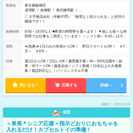
東京都板橋区
勤務地
成増駅
/
板橋駅
/
東武練馬駅
/
…
大手物流会社（年齢不問／「無理なく続けられる」と好評の
職場です！）
9:00～18:00など ■希望の時間帯を選べます！ ▼他にも様々な時
勤務時間
間帯でお仕事をご用意しています！ ＜シフト例＞ 8:30～12:00
17:00～22:00 13:00～22:00 22:00～翌6:00 など
≪急募≫1日のみの単発からOK！ 即日スタートもOK！ ＃7
期間
月～ ＃8月～
週1日からOK
/
日払いOK
/
履歴書不要
/
40～50代活躍中
/
副
特徴
業・WワークOK
/
服装自由
/
シフト勤務
/
10名以上の大量募
集
/
電話対応なし
/
パソコンスキル不要
気になる！
応募する
詳細へ
掲載日：2026.08.05
未読
＜単発＊シニア応援＞指示どおりにおもちゃを
入れるだけ！カプセルトイの準備！