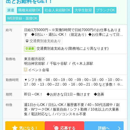
出とお給料をGET！
派遣
職種未経験OK
社会人未経験OK
大学生歓迎
ブランクOK
WEB登録・面接OK
日給1万5000円～※実働5時間で日給7000円のお仕事もありま
給与
す ◆日払い・週払いOK！（規定あり）◆お仕事によって日給
も異なります
交通費別途支給あり
交通費別途支給あり(勤務地により異なります)
交通費
東京都渋谷区
勤務地
明治神宮前駅
/
千駄ケ谷駅
/
代々木上原駅
イベント会場
▼シフト例 ・08：00～19：00 ・09：00～18：00 ・10：00～
勤務時間
17：00 ・13：00～22：00 ・16：00～21：00 など多数！ ※お
仕事により勤務時間が異なります
即日～OK！ ◆お好きな日1日～働けます ◆急募
期間
週1日からOK
/
日払いOK
/
履歴書不要
/
40～50代活躍中
/
副
特徴
業・WワークOK
/
服装自由
/
シフト勤務
/
10名以上の大量募
集
/
電話対応なし
/
パソコンスキル不要
気になる！
応募する
詳細へ