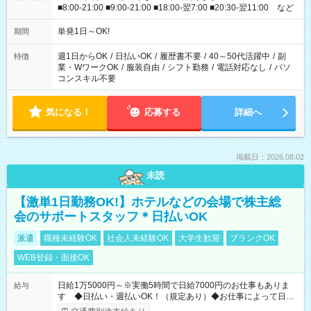
■8:00-21:00 ■9:00-21:00 ■18:00-翌7:00 ■20:30-翌11:00 など
単発1日～OK!
期間
週1日からOK
/
日払いOK
/
履歴書不要
/
40～50代活躍中
/
副
特徴
業・WワークOK
/
服装自由
/
シフト勤務
/
電話対応なし
/
パソ
コンスキル不要
気になる！
応募する
詳細へ
掲載日：2026.08.02
未読
【激単1日勤務OK!】ホテルなどの会場で株主総
会のサポートスタッフ＊日払いOK
派遣
職種未経験OK
社会人未経験OK
大学生歓迎
ブランクOK
WEB登録・面接OK
日給1万5000円～※実働5時間で日給7000円のお仕事もありま
給与
す ◆日払い・週払いOK！（規定あり）◆お仕事によって日給
も異なります