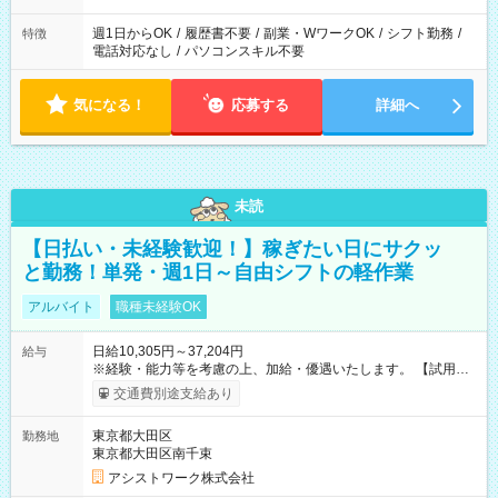
週1日からOK
/
履歴書不要
/
副業・WワークOK
/
シフト勤務
/
特徴
電話対応なし
/
パソコンスキル不要
気になる！
応募する
詳細へ
未読
【日払い・未経験歓迎！】稼ぎたい日にサクッ
と勤務！単発・週1日～自由シフトの軽作業
アルバイト
職種未経験OK
日給10,305円～37,204円
給与
※経験・能力等を考慮の上、加給・優遇いたします。 【試用期
間】試用期間なし
交通費別途支給あり
東京都大田区
勤務地
東京都大田区南千束
アシストワーク株式会社