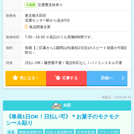
交通費支給有り
交通費
東京都大田区
勤務地
流通センター駅から徒歩5分
食品関連企業
7:30～16:30 ※表記のうち実働8時間です。
勤務時間
長期【ご応募から1週間以内(最短2日目)のスピード就業が可能】
期間
即日～
日払いOK
/
履歴書不要
/
電話対応なし
/
パソコンスキル不要
特徴
気になる！
応募する
詳細へ
掲載日：2026.08.10
未読
《単発1日OK！日払い可》＊お菓子のモクモク
シール貼り
派遣
職種未経験OK
社会人未経験OK
大学生歓迎
ブランクOK