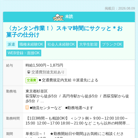
掲載日：2026.08.09
未読
〈カンタン作業！〉スキマ時間にサクッと＊お
菓子の仕分け
派遣
職種未経験OK
社会人未経験OK
大学生歓迎
ブランクOK
WEB登録・面接OK
時給1,500円～1,875円
給与
交通費別途支給あり
■ 交通費規定内支給 ※派遣先による
交通費
東京都杉並区
勤務地
荻窪駅から徒歩5分
/
高円寺駅から徒歩5分
/
西荻窪駅から徒
歩5分
/
…
■物流センターなど ■勤務地選べます
【1日3時間～も相談OK!】 ＜シフト例＞ 9:00～12:00 10:00～
勤務時間
15:00 12:00～17:00 18:00～21:00 など こちら以外の時間帯も
お気軽にご相談ください！
単発1日～！ ★勤務開始日や期間はお気軽にご相談くださ
期間