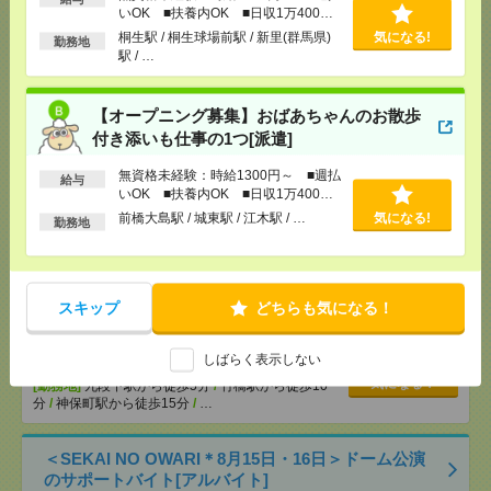
いOK ■扶養内OK ■日収1万400円
[交通費]
交通費全額支給（ガソリン代もOK！）
気になる！
以上
桐生駅 / 桐生球場前駅 / 新里(群馬県)
気になる!
勤務地
[勤務地]
前橋大島駅
/
城東駅
/
江木駅
/
…
駅 / …
【シフト自由・現金手渡しOK】iPhoneなどスマホの
【オープニング募集】おばあちゃんのお散歩
充電を繋げるだけ！[派遣]
付き添いも仕事の1つ[派遣]
[給 与]
時給1414円～ ▼日払いOK（規定あ
無資格未経験：時給1300円～ ■週払
給与
り） ■初勤務手当あり ※規定による
いOK ■扶養内OK ■日収1万400円
[勤務地]
新宿駅から徒歩
/
新宿三丁目駅から徒歩
/
気になる！
以上
前橋大島駅 / 城東駅 / 江木駅 / …
気になる!
高田馬場駅から徒歩
/
…
勤務地
＜日本を代表するバンド＊サカナクション＞ツアー
公演のサポートバイト＠日本武道館[アルバイト]
スキップ
どちらも気になる！
[給 与]
時給1250円～
しばらく表示しない
[交通費]
支給（規定有り）
気になる！
[勤務地]
九段下駅から徒歩5分
/
竹橋駅から徒歩10
分
/
神保町駅から徒歩15分
/
…
＜SEKAI NO OWARI＊8月15日・16日＞ドーム公演
のサポートバイト[アルバイト]