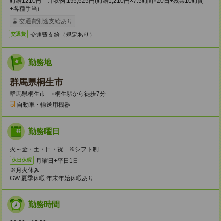
時給1210円 月収例:196,625円(時給1,210円×7.5時間×20日+残業10時間
+各種手当）
交通費別途支給あり
交通費支給（規定あり）
交通費
勤務地
群馬県桐生市
群馬県桐生市 ○桐生駅から徒歩7分
自動車・輸送用機器
勤務曜日
火～金・土・日・祝 ※シフト制
月曜日+平日1日
休日休暇
※月火休み
GW 夏季休暇 年末年始休暇あり
勤務時間