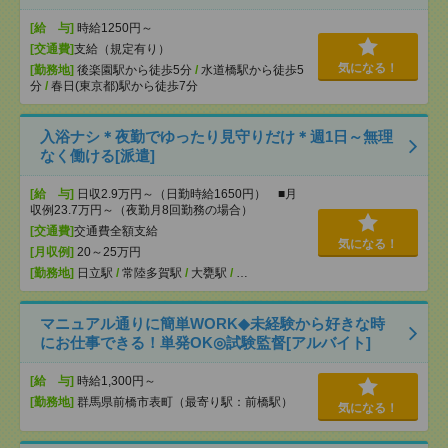
[給 与]
時給1250円～
[交通費]
支給（規定有り）
気になる！
[勤務地]
後楽園駅から徒歩5分
/
水道橋駅から徒歩5
分
/
春日(東京都)駅から徒歩7分
入浴ナシ＊夜勤でゆったり見守りだけ＊週1日～無理
なく働ける[派遣]
[給 与]
日収2.9万円～（日勤時給1650円） ■月
収例23.7万円～（夜勤月8回勤務の場合）
[交通費]
交通費全額支給
気になる！
[月収例]
20～25万円
[勤務地]
日立駅
/
常陸多賀駅
/
大甕駅
/
…
マニュアル通りに簡単WORK◆未経験から好きな時
にお仕事できる！単発OK◎試験監督[アルバイト]
[給 与]
時給1,300円～
[勤務地]
群馬県前橋市表町（最寄り駅：前橋駅）
気になる！