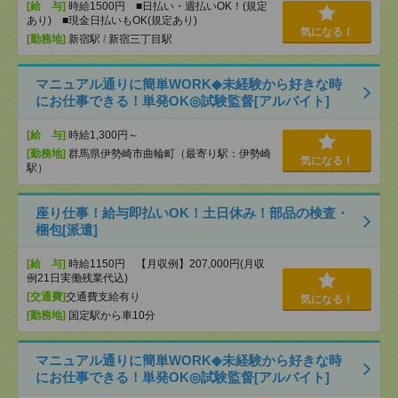
[給 与]
時給1500円 ■日払い・週払いOK！(規定
あり) ■現金日払いもOK(規定あり)
気になる！
[勤務地]
新宿駅
/
新宿三丁目駅
マニュアル通りに簡単WORK◆未経験から好きな時
にお仕事できる！単発OK◎試験監督[アルバイト]
[給 与]
時給1,300円～
[勤務地]
群馬県伊勢崎市曲輪町（最寄り駅：伊勢崎
気になる！
駅）
座り仕事！給与即払いOK！土日休み！部品の検査・
梱包[派遣]
[給 与]
時給1150円 【月収例】207,000円(月収
例21日実働残業代込)
[交通費]
交通費支給有り
気になる！
[勤務地]
国定駅から車10分
マニュアル通りに簡単WORK◆未経験から好きな時
にお仕事できる！単発OK◎試験監督[アルバイト]