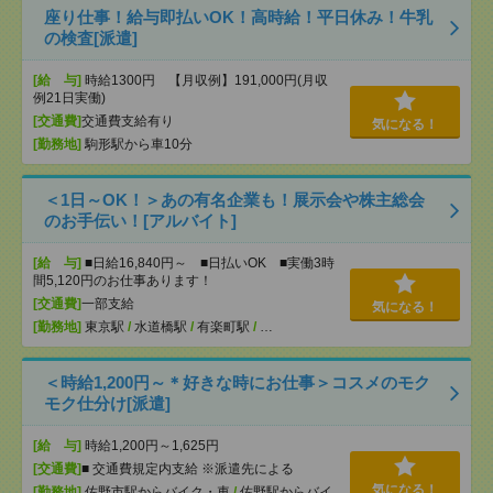
座り仕事！給与即払いOK！高時給！平日休み！牛乳
の検査[派遣]
[給 与]
時給1300円 【月収例】191,000円(月収
例21日実働)
[交通費]
交通費支給有り
気になる！
[勤務地]
駒形駅から車10分
＜1日～OK！＞あの有名企業も！展示会や株主総会
のお手伝い！[アルバイト]
[給 与]
■日給16,840円～ ■日払いOK ■実働3時
間5,120円のお仕事あります！
[交通費]
一部支給
気になる！
[勤務地]
東京駅
/
水道橋駅
/
有楽町駅
/
…
＜時給1,200円～＊好きな時にお仕事＞コスメのモク
モク仕分け[派遣]
[給 与]
時給1,200円～1,625円
[交通費]
■ 交通費規定内支給 ※派遣先による
気になる！
[勤務地]
佐野市駅からバイク・車
/
佐野駅からバイ