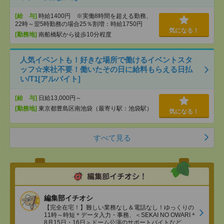
[給 与]
時給1400円 ※実働8時間を超える勤務、
22時～翌5時勤務の場合25％割増：時給1750円
気になる！
[勤務地]
南船橋駅から徒歩10分程度
人気イベントも！好きな場所で働けるイベントスタ
ッフ☆来社不要！働いたその日に給料もらえる日払
い/T1[アルバイト]
[給 与]
日給13,000円～
[勤務地]
東京都豊島区南池袋（最寄り駅：池袋駅）
気になる！
すべて見る
編集部イチオシ
【完全在宅！】難しい業務なし＆電話なし！ゆっくりの
11時～時短＊データ入力・事務、＜SEKAI NO OWARI＊
8月15日・16日＞ドーム公演のサポートバイトなど