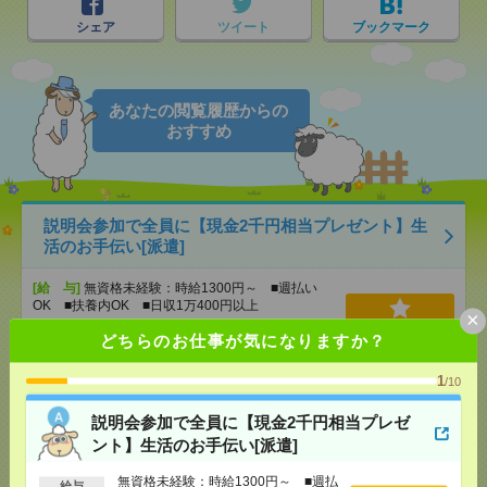
シェア
ツイート
ブックマーク
あなたの閲覧履歴からの
おすすめ
説明会参加で全員に【現金2千円相当プレゼント】生
活のお手伝い[派遣]
[給 与]
無資格未経験：時給1300円～ ■週払い
OK ■扶養内OK ■日収1万400円以上
×
[交通費]
交通費全額支給（ガソリン代もOK！）
気になる！
どちらのお仕事が気になりますか？
[勤務地]
桐生駅
/
桐生球場前駅
/
新里(群馬県)駅
/
…
1
/10
【オープニング募集】おばあちゃんのお散歩付き添
説明会参加で全員に【現金2千円相当プレゼ
いも仕事の1つ[派遣]
ント】生活のお手伝い[派遣]
[給 与]
無資格未経験：時給1300円～ ■週払い
無資格未経験：時給1300円～ ■週払
OK ■扶養内OK ■日収1万400円以上
給与