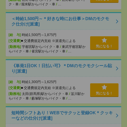
ク・車
/
堀米駅からバイク・車
/
…
＜時給1,500円～＊好きな時にお仕事＞DMのモクモ
ク仕分け[派遣]
[給 与]
時給1,500円～1,875円
[交通費]
■ 交通費規定内支給 ※派遣先による
気になる！
[勤務地]
宇都宮駅からバイク・車
/
東武宇都宮駅か
らバイク・車
/
雀宮駅からバイク・車
/
…
《単発1日OK！日払い可》＊DMのモクモクシール貼
り[派遣]
[給 与]
時給1,300円～1,625円
[交通費]
■ 交通費規定内支給 ※派遣先による
気になる！
[勤務地]
太田(群馬県)駅からバイク・車
/
韮川駅か
らバイク・車
/
藪塚駅からバイク・車
/
…
短時間シフトあり！WEBでサクッと登録OK＊クッキ
ーなどの仕分け[派遣]