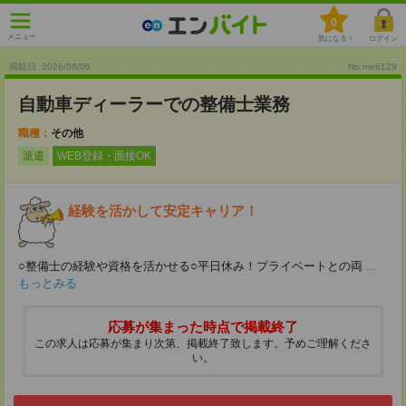
0
メニュー
気になる！
ログイン
掲載日 :2026
/
08
/
06
No.me6129
自動車ディーラーでの整備士業務
職種：
その他
派遣
WEB登録・面接OK
経験を活かして安定キャリア！
○整備士の経験や資格を活かせる○平日休み！プライベートとの両
...
もっとみる
応募が集まった時点で掲載終了
この求人は応募が集まり次第、掲載終了致します。予めご理解くださ
い。