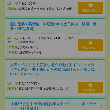
[給 与]
時給1,300円～
[勤務地]
群馬県高崎市八島町（最寄り駅：高崎駅）
気になる！
座り仕事！高時給！車通勤OK！土日休み！開梱・検
査・梱包[派遣]
[給 与]
時給1250円 【月収例】241,000円(月収
例21日実働残業代込)
[交通費]
交通費支給有り
気になる！
[勤務地]
国定駅から車7分
人気イベントも！好きな場所で働けるイベントスタ
ッフ☆来社不要！働いたその日に給料もらえる日払
い/T1[アルバイト]
[給 与]
日給13,000円～
[勤務地]
東京都渋谷区渋谷（最寄り駅：渋谷駅）
気になる！
【週2日だけ】倉庫内軽作業スタッフ スマホのチェ
ック・検品[派遣]