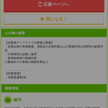
応募ページへ
気になる！
お仕事の概要
【自動車ディーラーでの整備士業務】
・定期点検や車検整備、消耗品の交換作業および整備内容の説明等の顧客対
応
・不調車両の診断と修理
・新車納車前の整備作業
※敷地内での車両の移動作業あり
……………………
【作業環境】
・作業着通勤OK
募集情報
給与