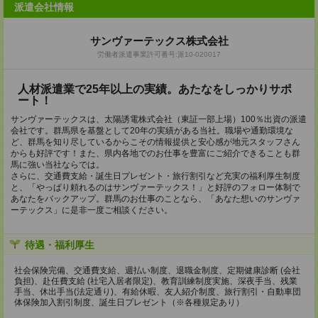
派遣会社情報
サンヴァーテックス株式会社
労働者派遣事業許可番号:派10-020017
人材派遣業で25年以上の実績。あたなをしっかりサポ
ート！
サンヴァーテックスは、太陽誘電株式会社（東証一部上場）100％出資の派遣
会社です。群馬県を基盤として20年の実績がある当社。職場や通勤環境な
ど、群馬を知り尽しているからこその情報提供と安心感が地元スタッフさん
からも好評です！また、県内各地でのお仕事を豊富にご紹介できることも群
馬に強い当社ならでは。
さらに、交通費支給・誕生日プレゼント・旅行割引など充実の福利厚生制度
と、「やっぱり頼れるのはサンヴァーテックス！」と好評のフォロー体制で
あなたをバックアップ。群馬のお仕事のことなら、「あなた想いのサンヴァ
ーテックス」に是非一度ご相談ください。
待遇・福利厚生
社会保険完備、交通費支給、週払い制度、退職金制度、定期健康診断 (会社
負担)、赴任費支給 (社宅入居者限定)、教育訓練制度実施、深夜手当、残業
手当、休出手当(法定通り)、有給休暇、友人紹介制度、旅行割引・自動車団
体保険加入割引制度、誕生日プレゼント（※各種規定あり）