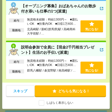
[給 与]
無資格未経験：時給1300円～ ■週払い
【オープニング募集】おばあちゃんのお散歩
OK ■扶養内OK ■日収1万400円以上
付き添いも仕事の1つ[派遣]
[交通費]
交通費全額支給（ガソリン代もOK！）
気になる！
無資格未経験：時給1300円～ ■週払
[勤務地]
群馬八幡駅
/
倉賀野駅
/
南高崎駅
/
…
給与
いOK ■扶養内OK ■日収1万400円
以上
北高崎駅 / 新町(群馬県)駅 / 高崎商科
気になる!
勤務地
【時給1500円】長期！書類仕分けやデータ入力な
大学前駅 / …
ど！ほぼ残業なし[派遣]
[給 与]
時給1500円 月収例 210,000円
説明会参加で全員に【現金2千円相当プレゼ
[交通費]
全額支給
ント】生活のお手伝い[派遣]
[月収例]
20～25万円
気になる！
無資格未経験：時給1300円～ ■週払
給与
[勤務地]
木更津駅から徒歩10分
/
祇園(千葉県)駅か
いOK ■扶養内OK ■日収1万400円
ら車6分
以上
群馬八幡駅 / 倉賀野駅 / 南高崎駅 / …
気になる!
勤務地
マイカー通勤OK！平塚！仕様書のデータ入力メイン
*＊50代活躍中[派遣]
スキップ
どちらも気になる！
[給 与]
時給1700円＋交
[交通費]
交通費実費支給（当社規定あり）
気になる！
しばらく表示しない
[勤務地]
平塚駅からバス15分