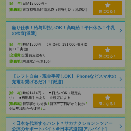
[給 与]
日給13,000円～
[勤務地]
東京都豊島区南池袋（最寄り駅：池袋駅）
気になる！
座り仕事！給与即払いOK！高時給！平日休み！牛乳
の検査[派遣]
[給 与]
時給1300円 【月収例】191,000円(月収
例21日実働)
[交通費]
交通費支給有り
気になる！
[勤務地]
駒形駅から車10分
【シフト自由・現金手渡しOK】iPhoneなどスマホの
充電を繋げるだけ！[派遣]
[給 与]
時給1414円～ ▼日払いOK（規定あ
り） ■初勤務手当あり ※規定による
[勤務地]
新宿駅から徒歩
/
新宿三丁目駅から徒歩
/
気になる！
高田馬場駅から徒歩
/
…
＜日本を代表するバンド＊サカナクション＞ツアー
公演のサポートバイト＠日本武道館[アルバイト]