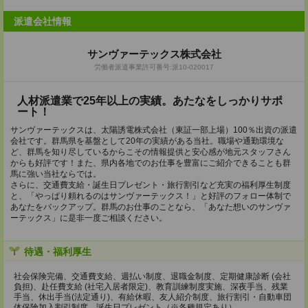
派遣会社情報
サンヴァーテックス株式会社
労働者派遣事業許可番号:派10-020017
人材派遣業で25年以上の実績。あたなをしっかりサポ
ート！
サンヴァーテックスは、太陽誘電株式会社（東証一部上場）100％出資の派遣
会社です。群馬県を基盤として20年の実績がある当社。職場や通勤環境な
ど、群馬を知り尽しているからこその情報提供と安心感が地元スタッフさん
からも好評です！また、県内各地でのお仕事を豊富にご紹介できることも群
馬に強い当社ならでは。
さらに、交通費支給・誕生日プレゼント・旅行割引など充実の福利厚生制度
と、「やっぱり頼れるのはサンヴァーテックス！」と好評のフォロー体制で
あなたをバックアップ。群馬のお仕事のことなら、「あなた想いのサンヴァ
ーテックス」に是非一度ご相談ください。
待遇・福利厚生
社会保険完備、交通費支給、週払い制度、退職金制度、定期健康診断 (会社
負担)、赴任費支給 (社宅入居者限定)、教育訓練制度実施、深夜手当、残業
手当、休出手当(法定通り)、有給休暇、友人紹介制度、旅行割引・自動車団
体保険加入割引制度、誕生日プレゼント（※各種規定あり）