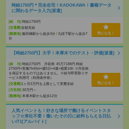
時給1750円＊完全在宅！KADOKAWA！書籍データ
に関わるデータ入力[派遣]
[給 与]
時給1750円
[交通費]
全額支給
気になる！
[勤務地]
飯田橋駅から徒歩3分
/
九段下駅から徒歩7
分
【時給2750円】大手！本厚木でのテスト・評価[派遣]
[給 与]
時給2750円 月収例 45万7188円 時給
2750円×実働7h45m×週5日×4週+残業10h ※月収例
を保証するものではありません。※給与即受取りサ
ービス利用可（利用条件有）
気になる！
[交通費]
1ヶ月3万円を上限として実費支給
[月収例]
30万円～
[勤務地]
本厚木駅から徒歩12分
人気イベントも！好きな場所で働けるイベントスタ
ッフ☆来社不要！働いたその日に給料もらえる日払
い/T1[アルバイト]