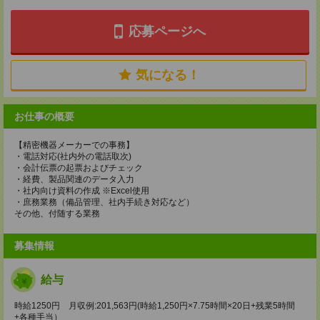
応募ページへ
気になる！
お仕事の概要
【精密機器メーカーでの事務】
・電話対応(社内外の電話取次)
・会計伝票の起票およびチェック
・経費、製品関連のデータ入力
・社内向け資料の作成 ※Excel使用
・庶務業務（備品管理、社内手続き対応など）
その他、付随する業務
募集情報
給与
時給1250円 月収例:201,563円(時給1,250円×7.75時間×20日+残業5時間
+各種手当）