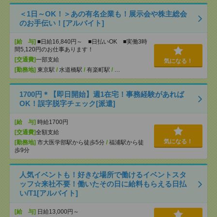
＜1日～OK！＞あの有名企業も！展示会や株主総会
のお手伝い！[アルバイト]
[給 与]
■日給16,840円～ ■日払いOK ■実働3時
間5,120円のお仕事あります！
[交通費]
一部支給
気になる！
[勤務地]
東京駅
/
水道橋駅
/
有楽町駅
/
…
1700円＊【即日開始】週1在宅！事務経験があれば
OK！誤字脱字チェック[派遣]
[給 与]
時給1700円
[交通費]
全額支給
気になる！
[勤務地]
市大医学部駅から徒歩5分
/
福浦駅から徒
歩9分
人気イベントも！好きな場所で働けるイベントスタ
ッフ☆来社不要！働いたその日に給料もらえる日払
い/T1[アルバイト]
[給 与]
日給13,000円～