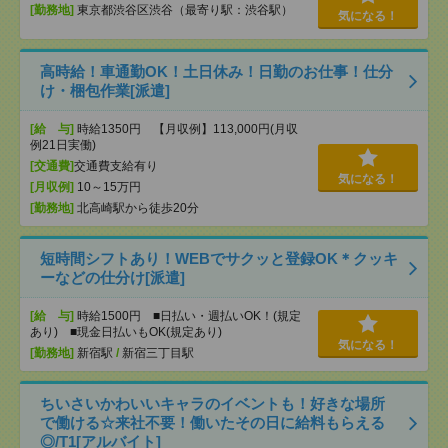
[勤務地]
東京都渋谷区渋谷（最寄り駅：渋谷駅）
気になる！
高時給！車通勤OK！土日休み！日勤のお仕事！仕分
け・梱包作業[派遣]
[給 与]
時給1350円 【月収例】113,000円(月収
例21日実働)
[交通費]
交通費支給有り
気になる！
[月収例]
10～15万円
[勤務地]
北高崎駅から徒歩20分
短時間シフトあり！WEBでサクッと登録OK＊クッキ
ーなどの仕分け[派遣]
[給 与]
時給1500円 ■日払い・週払いOK！(規定
あり) ■現金日払いもOK(規定あり)
気になる！
[勤務地]
新宿駅
/
新宿三丁目駅
ちいさいかわいいキャラのイベントも！好きな場所
で働ける☆来社不要！働いたその日に給料もらえる
◎/T1[アルバイト]