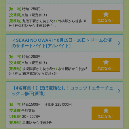
[給 与]
時給1250円～
[交通費]
支給（規定有り）
気になる！
[勤務地]
九段下駅から徒歩5分
/
竹橋駅から徒歩10
分
/
神保町駅から徒歩15分
/
…
＜SEKAI NO OWARI＊8月15日・16日＞ドーム公演
のサポートバイト[アルバイト]
[給 与]
時給1250円～
[交通費]
支給（規定有り）
気になる！
[勤務地]
後楽園駅から徒歩5分
/
水道橋駅から徒歩5
分
/
春日(東京都)駅から徒歩7分
【4名募集！】ほぼ電話なし！コツコツ！エラーチェ
ック→修正[派遣]
[給 与]
時給1500円 月収例 225,000円
[交通費]
全額支給
[月収例]
20～25万円
気になる！
[勤務地]
星川駅から徒歩2分