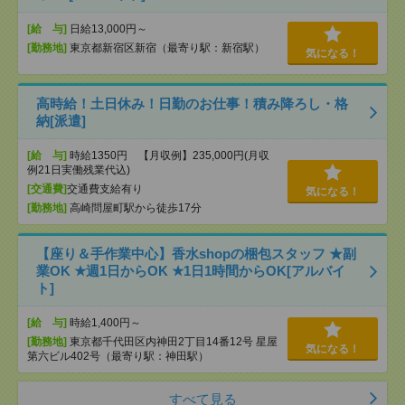
[給 与]
日給13,000円～
[勤務地]
東京都新宿区新宿（最寄り駅：新宿駅）
気になる！
高時給！土日休み！日勤のお仕事！積み降ろし・格
納[派遣]
[給 与]
時給1350円 【月収例】235,000円(月収
例21日実働残業代込)
[交通費]
交通費支給有り
気になる！
[勤務地]
高崎問屋町駅から徒歩17分
【座り＆手作業中心】香水shopの梱包スタッフ ★副
業OK ★週1日からOK ★1日1時間からOK[アルバイ
ト]
[給 与]
時給1,400円～
[勤務地]
東京都千代田区内神田2丁目14番12号 星屋
気になる！
第六ビル402号（最寄り駅：神田駅）
すべて見る