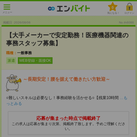
0
メニュー
気になる！
ログイン
掲載日 :2026
/
08
/
06
No.th6086
【大手メーカーで安定勤務！医療機器関連の
事務スタッフ募集】
職種：
一般事務
派遣
WEB登録・面接OK
～長期安定！腰を据えて働きたい方歓迎～
○難しいスキルは必要なし！事務経験を活かせる○【残業10時間
...も
っとみる
応募が集まった時点で掲載終了
この求人は応募が集まり次第、掲載終了致します。予めご理解くださ
い。