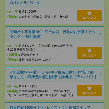
◎/T1[アルバイト]
[給 与]
日給13,000円～
[勤務地]
東京都新宿区新宿（最寄り駅：新宿駅）
気になる！
高時給！車通勤OK！平日休み！日勤のお仕事！ピッ
キング・供給[派遣]
[給 与]
時給1520円 【月収例】346,000円(月収
例21日実働残業代込)
[交通費]
交通費支給有り
気になる！
[勤務地]
井野(群馬県)駅から車4分
✅未経験OK✅週1日からOK✅服装自由✨日本初！授
業をしない武田塾の個別指導【高崎校】[アルバイト]
[給 与]
時給1,500円～
[勤務地]
群馬県高崎市栄町4-10 三笠ビル 2F(受
気になる！
付)・5F(自習室)（最寄り駅：高崎駅東口 徒歩5分）
特別時給1800円【ヴァレクストラ】短期スタッフ