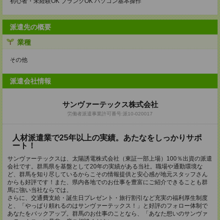
初心者・未経験OK ブランクOK パソコン基本操作
派遣先の概要
業種
その他
派遣会社情報
サンヴァーテックス株式会社
労働者派遣事業許可番号:派10-020017
人材派遣業で25年以上の実績。あたなをしっかりサポ
ート！
サンヴァーテックスは、太陽誘電株式会社（東証一部上場）100％出資の派遣
会社です。群馬県を基盤として20年の実績がある当社。職場や通勤環境な
ど、群馬を知り尽しているからこその情報提供と安心感が地元スタッフさん
からも好評です！また、県内各地でのお仕事を豊富にご紹介できることも群
馬に強い当社ならでは。
さらに、交通費支給・誕生日プレゼント・旅行割引など充実の福利厚生制度
と、「やっぱり頼れるのはサンヴァーテックス！」と好評のフォロー体制で
あなたをバックアップ。群馬のお仕事のことなら、「あなた想いのサンヴァ