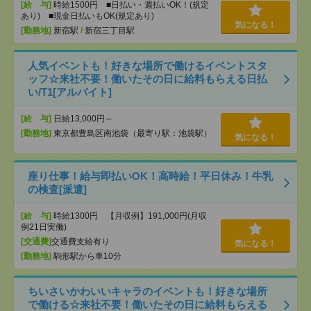
[給 与]
時給1500円 ■日払い・週払いOK！(規定
あり) ■現金日払いもOK(規定あり)
気になる！
[勤務地]
新宿駅
/
新宿三丁目駅
人気イベントも！好きな場所で働けるイベントスタ
ッフ☆来社不要！働いたその日に給料もらえる日払
い/T1[アルバイト]
[給 与]
日給13,000円～
[勤務地]
東京都豊島区南池袋（最寄り駅：池袋駅）
気になる！
座り仕事！給与即払いOK！高時給！平日休み！牛乳
の検査[派遣]
[給 与]
時給1300円 【月収例】191,000円(月収
例21日実働)
[交通費]
交通費支給有り
気になる！
[勤務地]
駒形駅から車10分
ちいさいかわいいキャラのイベントも！好きな場所
で働ける☆来社不要！働いたその日に給料もらえる