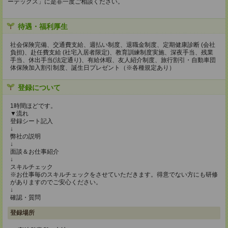
ーテックス」に是非一度ご相談ください。
待遇・福利厚生
社会保険完備、交通費支給、週払い制度、退職金制度、定期健康診断 (会社
負担)、赴任費支給 (社宅入居者限定)、教育訓練制度実施、深夜手当、残業
手当、休出手当(法定通り)、有給休暇、友人紹介制度、旅行割引・自動車団
体保険加入割引制度、誕生日プレゼント（※各種規定あり）
登録について
1時間ほどです。
▼流れ
登録シート記入
↓
弊社の説明
↓
面談＆お仕事紹介
↓
スキルチェック
※お仕事毎のスキルチェックをさせていただきます。得意でない方にも研修
がありますのでご安心ください。
↓
確認・質問
登録場所