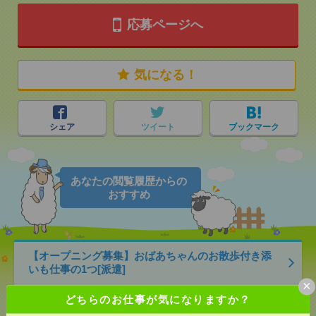
応募ページへ
気になる！
シェア
ツイート
ブックマーク
あなたの閲覧履歴からの
おすすめ
【オープニング募集】おばあちゃんのお散歩付き添
いも仕事の1つ[派遣]
×
[給 与]
無資格未経験：時給1300円～ ■週払い
どちらのお仕事が気になりますか？
OK ■扶養内OK ■日収1万400円以上