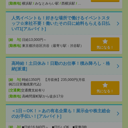
[勤務地]
横浜駅
/
みなとみらい駅
/
西横浜駅
/
…
人気イベントも！好きな場所で働けるイベントスタ
ッフ☆来社不要！働いたその日に給料もらえる日払
い/T1[アルバイト]
[給 与]
日給13,000円～
[勤務地]
東京都渋谷区渋谷（最寄り駅：渋谷駅）
気になる！
高時給！土日休み！日勤のお仕事！積み降ろし・格
納[派遣]
[給 与]
時給1350円 【月収例】235,000円(月収
例21日実働残業代込)
[交通費]
交通費支給有り
気になる！
[勤務地]
高崎問屋町駅から徒歩17分
＜1日～OK！＞あの有名企業も！展示会や株主総会
のお手伝い！[アルバイト]
[給 与]
■日給16,840円～ ■日払いOK ■実働3時