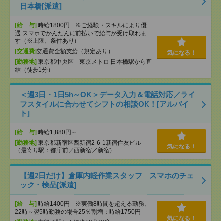
日本橋[派遣]
[給 与]
時給1800円 ※ご経験・スキルにより優
遇 スマホでかんたんに前払いで給与が受け取れま
す（※上限、条件あり）
[交通費]
交通費全額支給（規定あり）
気になる！
[勤務地]
東京都中央区 東京メトロ 日本橋駅から直
結（徒歩1分）
＜週3日・1日5h～OK＞データ入力＆電話対応／ライ
フスタイルに合わせてシフトの相談OK！[アルバイ
ト]
[給 与]
時給1,880円～
[勤務地]
東京都新宿区西新宿2-6-1新宿住友ビル
気になる！
（最寄り駅：都庁前／西新宿／新宿）
【週2日だけ】倉庫内軽作業スタッフ スマホのチェ
ック・検品[派遣]
[給 与]
時給1400円 ※実働8時間を超える勤務、
22時～翌5時勤務の場合25％割増：時給1750円
気になる！