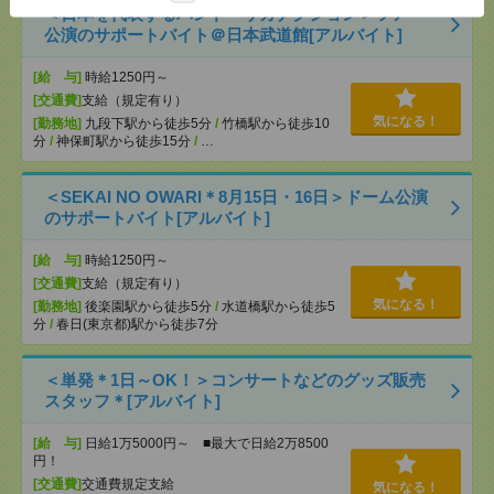
＜日本を代表するバンド＊サカナクション＞ツアー
公演のサポートバイト＠日本武道館[アルバイト]
[給 与]
時給1250円～
[交通費]
支給（規定有り）
気になる！
[勤務地]
九段下駅から徒歩5分
/
竹橋駅から徒歩10
分
/
神保町駅から徒歩15分
/
…
＜SEKAI NO OWARI＊8月15日・16日＞ドーム公演
のサポートバイト[アルバイト]
[給 与]
時給1250円～
[交通費]
支給（規定有り）
気になる！
[勤務地]
後楽園駅から徒歩5分
/
水道橋駅から徒歩5
分
/
春日(東京都)駅から徒歩7分
＜単発＊1日～OK！＞コンサートなどのグッズ販売
スタッフ＊[アルバイト]
[給 与]
日給1万5000円～ ■最大で日給2万8500
円！
[交通費]
交通費規定支給
気になる！