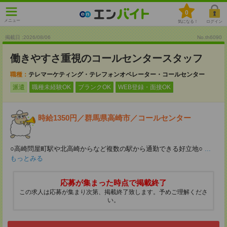
0
メニュー
気になる！
ログイン
掲載日 :2026
/
08
/
06
No.th6090
働きやすさ重視のコールセンタースタッフ
職種：
テレマーケティング・テレフォンオペレーター・コールセンター
派遣
職種未経験OK
ブランクOK
WEB登録・面接OK
時給1350円／群馬県高崎市／コールセンター
○高崎問屋町駅や北高崎からなど複数の駅から通勤できる好立地○
...
もっとみる
応募が集まった時点で掲載終了
この求人は応募が集まり次第、掲載終了致します。予めご理解くださ
い。