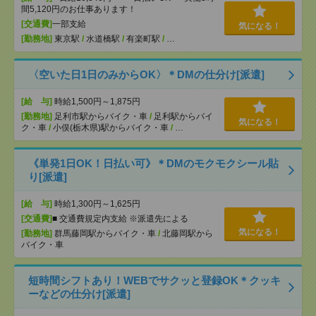
間5,120円のお仕事あります！
[交通費]
一部支給
気になる！
[勤務地]
東京駅
/
水道橋駅
/
有楽町駅
/
…
〈空いた日1日のみからOK〉＊DMの仕分け[派遣]
[給 与]
時給1,500円～1,875円
[勤務地]
足利市駅からバイク・車
/
足利駅からバイ
気になる！
ク・車
/
小俣(栃木県)駅からバイク・車
/
…
《単発1日OK！日払い可》＊DMのモクモクシール貼
り[派遣]
[給 与]
時給1,300円～1,625円
[交通費]
■ 交通費規定内支給 ※派遣先による
気になる！
[勤務地]
群馬藤岡駅からバイク・車
/
北藤岡駅から
バイク・車
短時間シフトあり！WEBでサクッと登録OK＊クッキ
ーなどの仕分け[派遣]