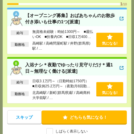
[交通費]
交通費全額支給（ガソリン代もOK！）
気になる！
1
/10
[勤務地]
高崎駅
/
高崎問屋町駅
/
井野(群馬県)駅
/
…
【オープニング募集】おばあちゃんのお散歩
付き添いも仕事の1つ[派遣]
入浴ナシ＊夜勤でゆったり見守りだけ＊週1日～無理
なく働ける[派遣]
無資格未経験：時給1300円～ ■週払
給与
いOK ■扶養内OK ■日収1万400円
[給 与]
日収3.1万円～（日勤時給1750円） ■月
以上
高崎駅 / 高崎問屋町駅 / 井野(群馬県)
気になる!
勤務地
収例25.2万円～（夜勤月8回勤務の場合）
駅 / …
[交通費]
交通費全額支給 ■ガソリン代も全額支給
（規定あり） ■無料駐車場もご相談ください
気になる！
[月収例]
20～25万円
入浴ナシ＊夜勤でゆったり見守りだけ＊週1
[勤務地]
北高崎駅
/
新町(群馬県)駅
/
高崎商科大学前
日～無理なく働ける[派遣]
駅
/
…
日収3.1万円～（日勤時給1750円）
給与
■月収例25.2万円～（夜勤月8回勤務
【シフト自由・現金手渡しOK】iPhoneなどスマホの
の場合）
北高崎駅 / 新町(群馬県)駅 / 高崎商科
気になる!
勤務地
充電を繋げるだけ！[派遣]
大学前駅 / …
[給 与]
時給1414円～ ▼日払いOK（規定あ
り） ■初勤務手当あり ※規定による
スキップ
どちらも気になる！
[勤務地]
新宿駅から徒歩
/
新宿三丁目駅から徒歩
/
気になる！
高田馬場駅から徒歩
/
…
しばらく表示しない