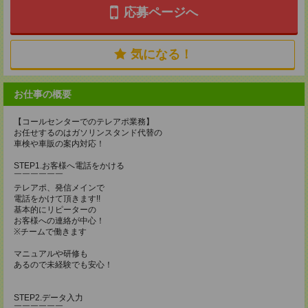
応募ページへ
気になる！
お仕事の概要
【コールセンターでのテレアポ業務】
お任せするのはガソリンスタンド代替の
車検や車販の案内対応！
STEP1.お客様へ電話をかける
￣￣￣￣￣￣
テレアポ、発信メインで
電話をかけて頂きます!!
基本的にリピーターの
お客様への連絡が中心！
※チームで働きます
マニュアルや研修も
あるので未経験でも安心！
STEP2.データ入力