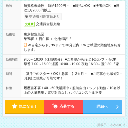
無資格未経験：時給1500円～ ■週払いOK ■扶養内OK ■日
給与
収1万2000円以上
交通費別途支給あり
交通費全額支給
交通費
東京都豊島区
勤務地
巣鴨駅
/
目白駅
/
北池袋駅
/
…
≪自宅からドアtoドアで30分以内！≫ご希望の勤務地を紹介
します。
9:00～18:00（休憩60分） ■ご希望があれば下記シフトもOK！
勤務時間
早番 7:00～16:00 遅番 10:00～19:00 夜勤 16:30～翌9:30 「家族
と休みを合わせたい」 「余裕を持って夕飯の準備がしたい」
「できれば残業はしたくない」 など、ご希望を教えてください
【8月中のスタートOK！急募！】2カ月～ ■ご応募から最短2～
期間
ね。 ※Wワーク希望の方へ 今ご覧のお仕事で希望する勤務時間
3日後に就業が可能です！
と、もう1つのお仕事の勤務時間。 合計で週40時間を超える場
合は応募できません。
履歴書不要
/
40～50代活躍中
/
服装自由
/
シフト勤務
/
10名以
特徴
上の大量募集
/
電話対応なし
/
パソコンスキル不要
気になる！
応募する
詳細へ
掲載日：2026.08.07