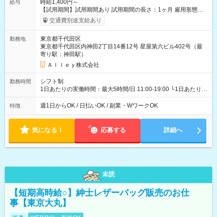
時給1,400円～
給与
【試用期間】試用期間あり 試用期間の長さ：1ヶ月 雇用形態、
給与は本採用時と同じです。
交通費別途支給あり
東京都千代田区
勤務地
東京都千代田区内神田2丁目14番12号 星屋第六ビル402号（最
寄り駅：神田駅）
Ａｌｌｅｙ株式会社
シフト制
勤務時間
1日あたりの実働時間：最大5時間/日 11:00-19:00 └1日あたりの
実働時間：1-5時間 └上記の時間帯内であれば、いつでも勤務可
能！ └平日・土曜日の中で、お好きな曜日でご勤務いただけま
週1日からOK / 日払いOK / 副業・WワークOK
特徴
す！ 【シフト例】 ・11:00～14:00 ・16:30～19:00 ・13:00～
18:00 などのように、自由な働き方が可能なお仕事です！
気になる！
応募する
詳細へ
未読
【短期高時給○】紳士レザーバッグ販売のお仕
事【東京大丸】