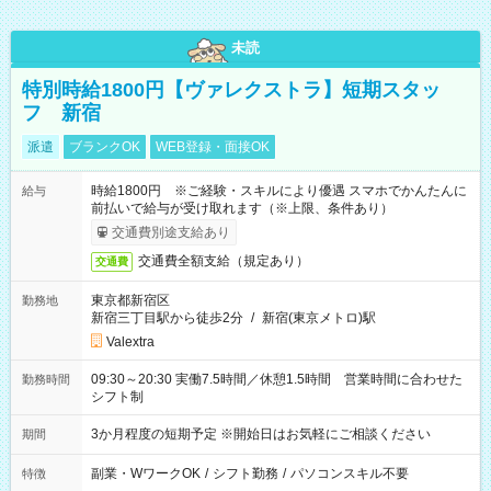
未読
特別時給1800円【ヴァレクストラ】短期スタッ
フ 新宿
派遣
ブランクOK
WEB登録・面接OK
時給1800円 ※ご経験・スキルにより優遇 スマホでかんたんに
給与
前払いで給与が受け取れます（※上限、条件あり）
交通費別途支給あり
交通費全額支給（規定あり）
交通費
東京都新宿区
勤務地
新宿三丁目駅から徒歩2分
/
新宿(東京メトロ)駅
Valextra
09:30～20:30 実働7.5時間／休憩1.5時間 営業時間に合わせた
勤務時間
シフト制
3か月程度の短期予定 ※開始日はお気軽にご相談ください
期間
副業・WワークOK
/
シフト勤務
/
パソコンスキル不要
特徴