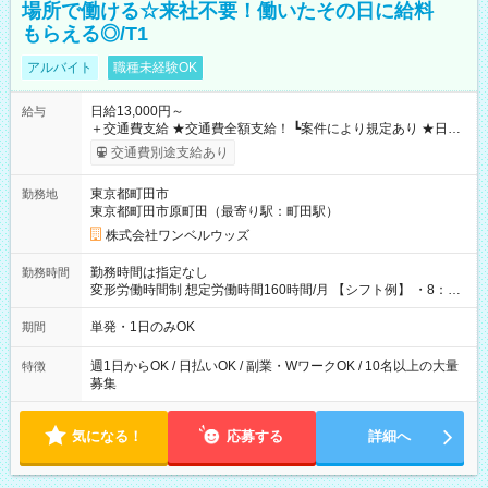
場所で働ける☆来社不要！働いたその日に給料
もらえる◎/T1
アルバイト
職種未経験OK
日給13,000円～
給与
＋交通費支給 ★交通費全額支給！ ┗案件により規定あり ★日払
いOK！（規定あり） ┗働いたその日に現金GET♪ お仕事後はコ
交通費別途支給あり
ンビニATMから 日払い分を引き落とせます！ 【試用期間】試
用期間なし
東京都町田市
勤務地
東京都町田市原町田（最寄り駅：町田駅）
株式会社ワンベルウッズ
勤務時間は指定なし
勤務時間
変形労働時間制 想定労働時間160時間/月 【シフト例】 ・8：00
～21：00
単発・1日のみOK
期間
週1日からOK / 日払いOK / 副業・WワークOK / 10名以上の大量
特徴
募集
気になる！
応募する
詳細へ