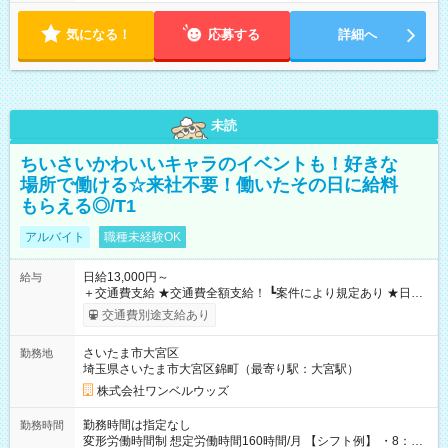
気になる！
応募する
詳細へ
未読
ちいさいかわいいキャラのイベントも！好きな
場所で働ける☆来社不要！働いたその日に給料
もらえる◎/T1
アルバイト
職種未経験OK
日給13,000円～
給与
＋交通費支給 ★交通費全額支給！ ┗案件により規定あり ★日払
いOK！（規定あり） ┗働いたその日に現金GET♪ お仕事後はコ
交通費別途支給あり
ンビニATMから 日払い分を引き落とせます！ 【試用期間】試
用期間なし
さいたま市大宮区
勤務地
埼玉県さいたま市大宮区錦町（最寄り駅：大宮駅）
株式会社ワンベルウッズ
勤務時間は指定なし
勤務時間
変形労働時間制 想定労働時間160時間/月 【シフト例】 ・8：00