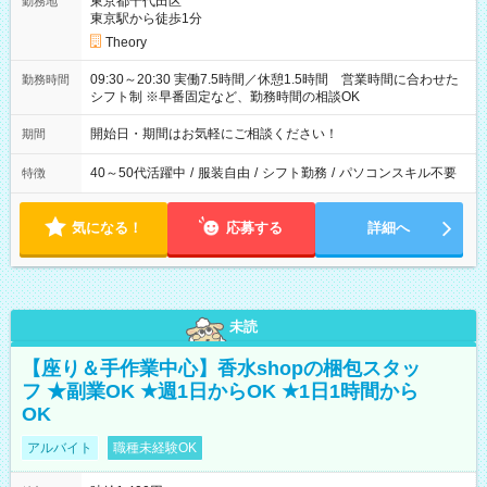
東京都千代田区
勤務地
東京駅から徒歩1分
Theory
09:30～20:30 実働7.5時間／休憩1.5時間 営業時間に合わせた
勤務時間
シフト制 ※早番固定など、勤務時間の相談OK
開始日・期間はお気軽にご相談ください！
期間
40～50代活躍中
/
服装自由
/
シフト勤務
/
パソコンスキル不要
特徴
気になる！
応募する
詳細へ
未読
【座り＆手作業中心】香水shopの梱包スタッ
フ ★副業OK ★週1日からOK ★1日1時間から
OK
アルバイト
職種未経験OK