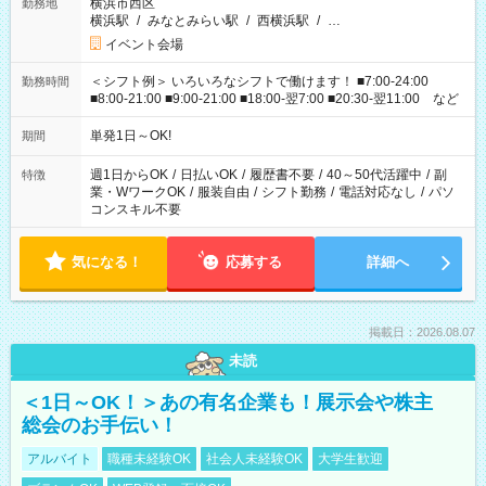
横浜市西区
勤務地
横浜駅
/
みなとみらい駅
/
西横浜駅
/
…
イベント会場
＜シフト例＞ いろいろなシフトで働けます！ ■7:00-24:00
勤務時間
■8:00-21:00 ■9:00-21:00 ■18:00-翌7:00 ■20:30-翌11:00 など
単発1日～OK!
期間
週1日からOK
/
日払いOK
/
履歴書不要
/
40～50代活躍中
/
副
特徴
業・WワークOK
/
服装自由
/
シフト勤務
/
電話対応なし
/
パソ
コンスキル不要
気になる！
応募する
詳細へ
掲載日：2026.08.07
未読
＜1日～OK！＞あの有名企業も！展示会や株主
総会のお手伝い！
アルバイト
職種未経験OK
社会人未経験OK
大学生歓迎