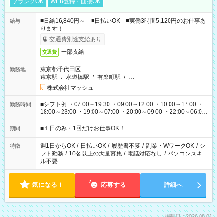
ブランクOK
WEB登録・面接OK
■日給16,840円～ ■日払いOK ■実働3時間5,120円のお仕事あ
給与
ります！
交通費別途支給あり
一部支給
交通費
東京都千代田区
勤務地
東京駅
/
水道橋駅
/
有楽町駅
/
…
株式会社マッシュ
■シフト例 ・07:00～19:30 ・09:00～12:00 ・10:00～17:00 ・
勤務時間
18:00～23:00 ・19:00～07:00 ・20:00～09:00 ・22:00～06:00
etc ★最短で3時間で5,120円のお仕事から 15時間で2万円近く稼
げるお仕事も！ ご希望のお時間に合わせてご紹介！ ※シフトは
■１日のみ・1回だけお仕事OK！
期間
現場によって異なります。 ※勿論、休憩時間はあるのでご安心
ください！
週1日からOK
/
日払いOK
/
履歴書不要
/
副業・WワークOK
/
シ
特徴
フト勤務
/
10名以上の大量募集
/
電話対応なし
/
パソコンスキ
ル不要
気になる！
応募する
詳細へ
掲載日：2026.08.01