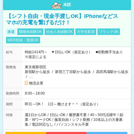
未読
【シフト自由・現金手渡しOK】iPhoneなどス
マホの充電を繋げるだけ！
派遣
職種未経験OK
社会人未経験OK
大学生歓迎
ブランクOK
WEB登録・面接OK
時給1414円～ ▼日払いOK（規定あり） ■初勤務手当あり
給与
※規定による
東京都新宿区
勤務地
新宿駅から徒歩
/
新宿三丁目駅から徒歩
/
高田馬場駅から徒歩
/
…
物流企業
9:00～18:00
勤務時間
即日～OK！ 1日～働けます＾＾（規定あり）
期間
週1日からOK
/
日払いOK
/
履歴書不要
/
40～50代活躍中
/
副
特徴
業・WワークOK
/
服装自由
/
シフト勤務
/
10名以上の大量募
集
/
電話対応なし
/
パソコンスキル不要