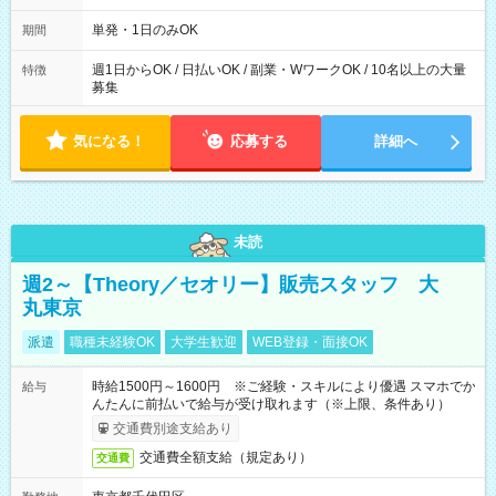
～21：00
単発・1日のみOK
期間
週1日からOK / 日払いOK / 副業・WワークOK / 10名以上の大量
特徴
募集
気になる！
応募する
詳細へ
未読
週2～【Theory／セオリー】販売スタッフ 大
丸東京
派遣
職種未経験OK
大学生歓迎
WEB登録・面接OK
時給1500円～1600円 ※ご経験・スキルにより優遇 スマホでか
給与
んたんに前払いで給与が受け取れます（※上限、条件あり）
交通費別途支給あり
交通費全額支給（規定あり）
交通費