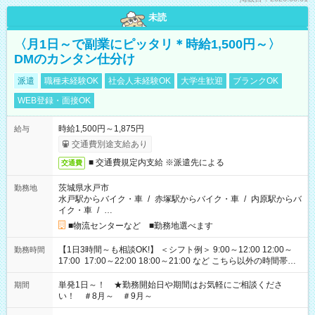
未読
〈月1日～で副業にピッタリ＊時給1,500円～〉
DMのカンタン仕分け
派遣
職種未経験OK
社会人未経験OK
大学生歓迎
ブランクOK
WEB登録・面接OK
時給1,500円～1,875円
給与
交通費別途支給あり
■ 交通費規定内支給 ※派遣先による
交通費
茨城県水戸市
勤務地
水戸駅からバイク・車
/
赤塚駅からバイク・車
/
内原駅からバ
イク・車
/
…
■物流センターなど ■勤務地選べます
【1日3時間～も相談OK!】 ＜シフト例＞ 9:00～12:00 12:00～
勤務時間
17:00 17:00～22:00 18:00～21:00 など こちら以外の時間帯も
お気軽にご相談ください！
単発1日～！ ★勤務開始日や期間はお気軽にご相談くださ
期間
い！ ＃8月～ ＃9月～