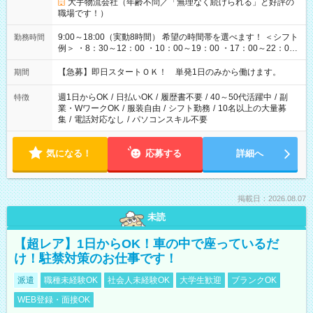
大手物流会社（年齢不問／「無理なく続けられる」と好評の
職場です！）
9:00～18:00（実動8時間） 希望の時間帯を選べます！ ＜シフト
勤務時間
例＞ ・8：30～12：00 ・10：00～19：00 ・17：00～22：00
・13：00～22：00 ・22：00～翌6：00 など
【急募】即日スタートＯＫ！ 単発1日のみから働けます。
期間
週1日からOK
/
日払いOK
/
履歴書不要
/
40～50代活躍中
/
副
特徴
業・WワークOK
/
服装自由
/
シフト勤務
/
10名以上の大量募
集
/
電話対応なし
/
パソコンスキル不要
気になる！
応募する
詳細へ
掲載日：2026.08.07
未読
【超レア】1日からOK！車の中で座っているだ
け！駐禁対策のお仕事です！
派遣
職種未経験OK
社会人未経験OK
大学生歓迎
ブランクOK
WEB登録・面接OK