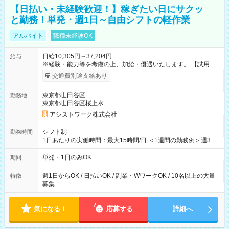
【日払い・未経験歓迎！】稼ぎたい日にサクッ
と勤務！単発・週1日～自由シフトの軽作業
アルバイト
職種未経験OK
日給10,305円～37,204円
給与
※経験・能力等を考慮の上、加給・優遇いたします。 【試用期
間】試用期間なし
交通費別途支給あり
東京都世田谷区
勤務地
東京都世田谷区桜上水
アシストワーク株式会社
シフト制
勤務時間
1日あたりの実働時間：最大15時間/日 ＜1週間の勤務例＞週3回
勤務 勤務：月・水・金 休み：火・木・土・日 好きな時にお仕事
可能です！ ※1日あたりの最大実働時間は日勤、夜勤共に勤務し
単発・1日のみOK
期間
た時間になります。
週1日からOK / 日払いOK / 副業・WワークOK / 10名以上の大量
特徴
募集
気になる！
応募する
詳細へ