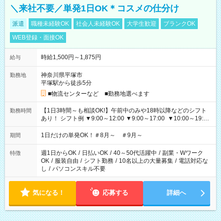
＼来社不要／単発1日OK＊コスメの仕分け
派遣
職種未経験OK
社会人未経験OK
大学生歓迎
ブランクOK
WEB登録・面接OK
時給1,500円～1,875円
給与
神奈川県平塚市
勤務地
平塚駅から徒歩5分
■物流センターなど ■勤務地選べます
【1日3時間～も相談OK!】午前中のみや18時以降などのシフト
勤務時間
あり！ シフト例 ▼9:00～12:00 ▼9:00～17:00 ▼10:00～19:00
▼18:00～21:00
1日だけの単発OK！＃8月～ ＃9月～
期間
週1日からOK
/
日払いOK
/
40～50代活躍中
/
副業・Wワーク
特徴
OK
/
服装自由
/
シフト勤務
/
10名以上の大量募集
/
電話対応な
し
/
パソコンスキル不要
気になる！
応募する
詳細へ