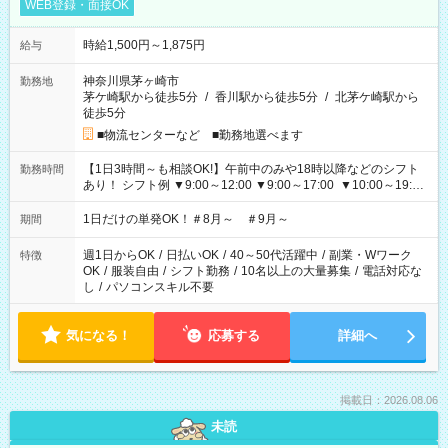
WEB登録・面接OK
時給1,500円～1,875円
給与
神奈川県茅ヶ崎市
勤務地
茅ケ崎駅から徒歩5分
/
香川駅から徒歩5分
/
北茅ケ崎駅から
徒歩5分
■物流センターなど ■勤務地選べます
【1日3時間～も相談OK!】午前中のみや18時以降などのシフト
勤務時間
あり！ シフト例 ▼9:00～12:00 ▼9:00～17:00 ▼10:00～19:00
▼18:00～21:00
1日だけの単発OK！＃8月～ ＃9月～
期間
週1日からOK
/
日払いOK
/
40～50代活躍中
/
副業・Wワーク
特徴
OK
/
服装自由
/
シフト勤務
/
10名以上の大量募集
/
電話対応な
し
/
パソコンスキル不要
気になる！
応募する
詳細へ
掲載日：2026.08.06
未読