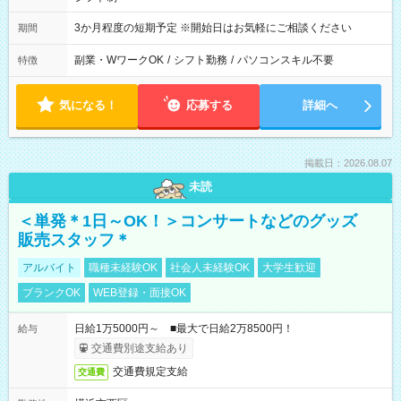
3か月程度の短期予定 ※開始日はお気軽にご相談ください
期間
副業・WワークOK
/
シフト勤務
/
パソコンスキル不要
特徴
気になる！
応募する
詳細へ
掲載日：2026.08.07
未読
＜単発＊1日～OK！＞コンサートなどのグッズ
販売スタッフ＊
アルバイト
職種未経験OK
社会人未経験OK
大学生歓迎
ブランクOK
WEB登録・面接OK
日給1万5000円～ ■最大で日給2万8500円！
給与
交通費別途支給あり
交通費規定支給
交通費