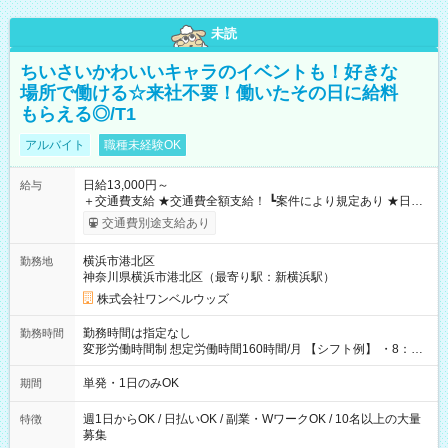
未読
ちいさいかわいいキャラのイベントも！好きな
場所で働ける☆来社不要！働いたその日に給料
もらえる◎/T1
アルバイト
職種未経験OK
日給13,000円～
給与
＋交通費支給 ★交通費全額支給！ ┗案件により規定あり ★日払
いOK！（規定あり） ┗働いたその日に現金GET♪ お仕事後はコ
交通費別途支給あり
ンビニATMから 日払い分を引き落とせます！ 【試用期間】試
用期間なし
横浜市港北区
勤務地
神奈川県横浜市港北区（最寄り駅：新横浜駅）
株式会社ワンベルウッズ
勤務時間は指定なし
勤務時間
変形労働時間制 想定労働時間160時間/月 【シフト例】 ・8：00
～21：00
単発・1日のみOK
期間
週1日からOK / 日払いOK / 副業・WワークOK / 10名以上の大量
特徴
募集