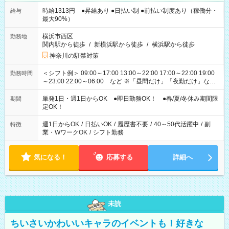
時給1313円 ●昇給あり ●日払い制 ●前払い制度あり（稼働分・
給与
最大90%）
横浜市西区
勤務地
関内駅から徒歩
/
新横浜駅から徒歩
/
横浜駅から徒歩
神奈川の駐禁対策
＜シフト例＞ 09:00～17:00 13:00～22:00 17:00～22:00 19:00
勤務時間
～23:00 22:00～06:00 など ※「昼間だけ」「夜勤だけ」など
の希望OK
単発1日・週1日からOK ●即日勤務OK！ ●春/夏/冬休み期間限
期間
定OK！
週1日からOK
/
日払いOK
/
履歴書不要
/
40～50代活躍中
/
副
特徴
業・WワークOK
/
シフト勤務
気になる！
応募する
詳細へ
未読
ちいさいかわいいキャラのイベントも！好きな