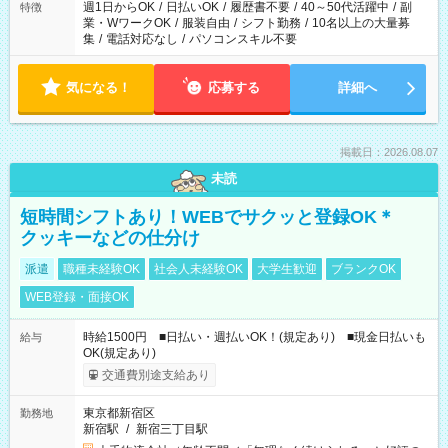
週1日からOK
/
日払いOK
/
履歴書不要
/
40～50代活躍中
/
副
特徴
業・WワークOK
/
服装自由
/
シフト勤務
/
10名以上の大量募
集
/
電話対応なし
/
パソコンスキル不要
気になる！
応募する
詳細へ
掲載日：2026.08.07
未読
短時間シフトあり！WEBでサクッと登録OK＊
クッキーなどの仕分け
派遣
職種未経験OK
社会人未経験OK
大学生歓迎
ブランクOK
WEB登録・面接OK
時給1500円 ■日払い・週払いOK！(規定あり) ■現金日払いも
給与
OK(規定あり)
交通費別途支給あり
東京都新宿区
勤務地
新宿駅
/
新宿三丁目駅