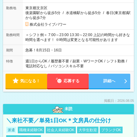
東京都文京区
勤務地
後楽園駅から徒歩5分
/
水道橋駅から徒歩5分
/
春日(東京都)駅
から徒歩7分
株式会社ライブパワー
＜シフト例＞ 7:00～23:00 13:30～22:00 上記の時間から好きな
勤務時間
時間を選べます！ ※時間は変更となる可能性があります
急募！8月15日・16日
期間
週1日からOK
/
履歴書不要
/
副業・WワークOK
/
シフト勤務
/
特徴
電話対応なし
/
パソコンスキル不要
気になる！
応募する
詳細へ
掲載日：2026.08.05
未読
＼来社不要／単発1日OK＊文房具の仕分け
派遣
職種未経験OK
社会人未経験OK
大学生歓迎
ブランクOK