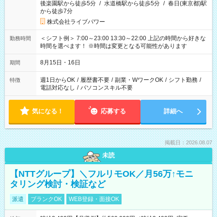
後楽園駅から徒歩5分
/
水道橋駅から徒歩5分
/
春日(東京都)駅
から徒歩7分
株式会社ライブパワー
＜シフト例＞ 7:00～23:00 13:30～22:00 上記の時間から好きな
勤務時間
時間を選べます！ ※時間は変更となる可能性があります
8月15日・16日
期間
週1日からOK
/
履歴書不要
/
副業・WワークOK
/
シフト勤務
/
特徴
電話対応なし
/
パソコンスキル不要
気になる！
応募する
詳細へ
掲載日：2026.08.07
未読
【NTTグループ】＼フルリモOK／月56万↑モニ
タリング検討・検証など
派遣
ブランクOK
WEB登録・面接OK