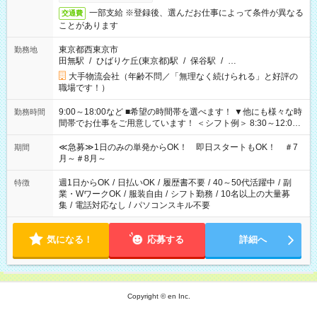
一部支給 ※登録後、選んだお仕事によって条件が異なる
交通費
ことがあります
東京都西東京市
勤務地
田無駅
/
ひばりケ丘(東京都)駅
/
保谷駅
/
…
大手物流会社（年齢不問／「無理なく続けられる」と好評の
職場です！）
9:00～18:00など ■希望の時間帯を選べます！ ▼他にも様々な時
勤務時間
間帯でお仕事をご用意しています！ ＜シフト例＞ 8:30～12:00
17:00～22:00 13:00～22:00 22:00～翌6:00 など
≪急募≫1日のみの単発からOK！ 即日スタートもOK！ ＃7
期間
月～＃8月～
週1日からOK
/
日払いOK
/
履歴書不要
/
40～50代活躍中
/
副
特徴
業・WワークOK
/
服装自由
/
シフト勤務
/
10名以上の大量募
集
/
電話対応なし
/
パソコンスキル不要
気になる！
応募する
詳細へ
Copyright © en Inc.