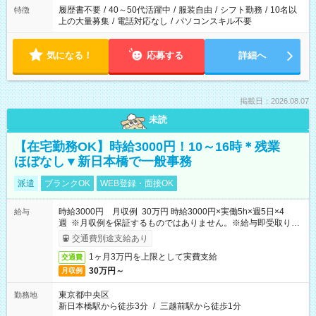
合は応募できません。
履歴書不要
/
40～50代活躍中
/
服装自由
/
シフト勤務
/
10名以
特徴
上の大量募集
/
電話対応なし
/
パソコンスキル不要
気になる！
応募する
詳細へ
掲載日：2026.08.07
未読
【在宅勤務OK】時給3000円！10～16時＊残業
ほぼなし▼新日本橋で一般事務
派遣
ブランクOK
WEB登録・面接OK
時給3000円 月収例 30万円 時給3000円×実働5h×週5日×4
給与
週 ※月収例を保証するものではありません。※給与即受取りサ
ービス利用可（利用条件有）
交通費別途支給あり
1ヶ月3万円を上限として実費支給
交通費
30万円～
月収例
東京都中央区
勤務地
新日本橋駅から徒歩3分
/
三越前駅から徒歩1分