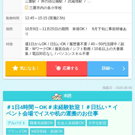
三鷹駅
/
井の頭公園駅
/
武蔵境駅
/
…
三鷹市内の各小学校
12:45～15:15 (実働2.5h)
勤務時間
10月9日～11月25日の期間 単発OK！ 9月下旬に事前研修あ
期間
り
週1日からOK
/
日払いOK
/
履歴書不要
/
40～50代活躍中
/
副
特徴
業・WワークOK
/
服装自由
/
シフト勤務
/
10名以上の大量募
集
/
電話対応なし
/
パソコンスキル不要
気になる！
応募する
詳細へ
掲載日：2026.08.06
未読
＃1日4時間～OK＃未経験歓迎！＃日払い＊イ
ベント会場でイスや机の運搬のお仕事
アルバイト
職種未経験OK
社会人未経験OK
大学生歓迎
ブランクOK
WEB登録・面接OK