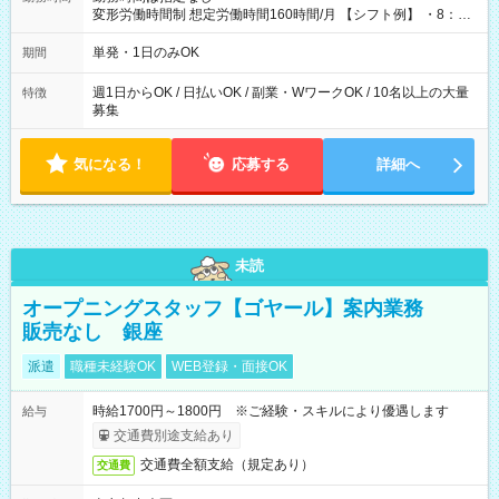
変形労働時間制 想定労働時間160時間/月 【シフト例】 ・8：00
～21：00
単発・1日のみOK
期間
週1日からOK / 日払いOK / 副業・WワークOK / 10名以上の大量
特徴
募集
気になる！
応募する
詳細へ
未読
オープニングスタッフ【ゴヤール】案内業務
販売なし 銀座
派遣
職種未経験OK
WEB登録・面接OK
時給1700円～1800円 ※ご経験・スキルにより優遇します
給与
交通費別途支給あり
交通費全額支給（規定あり）
交通費