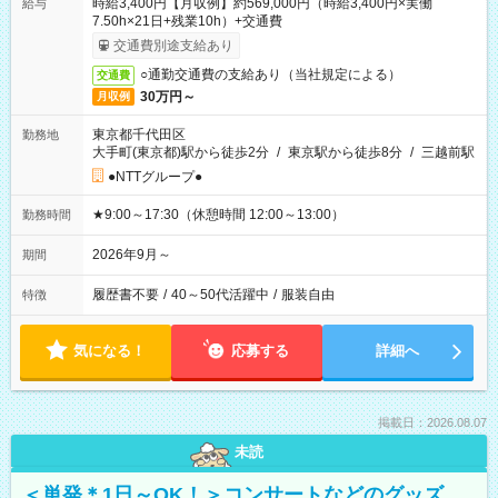
時給3,400円【月収例】約569,000円（時給3,400円×実働
給与
7.50h×21日+残業10h）+交通費
交通費別途支給あり
○通勤交通費の支給あり（当社規定による）
交通費
30万円～
月収例
東京都千代田区
勤務地
大手町(東京都)駅から徒歩2分
/
東京駅から徒歩8分
/
三越前駅
●NTTグループ●
★9:00～17:30（休憩時間 12:00～13:00）
勤務時間
2026年9月～
期間
履歴書不要
/
40～50代活躍中
/
服装自由
特徴
気になる！
応募する
詳細へ
掲載日：2026.08.07
未読
＜単発＊1日～OK！＞コンサートなどのグッズ