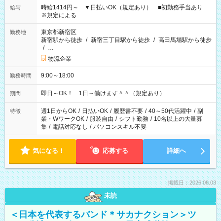
時給1414円～ ▼日払いOK（規定あり） ■初勤務手当あり
給与
※規定による
東京都新宿区
勤務地
新宿駅から徒歩
/
新宿三丁目駅から徒歩
/
高田馬場駅から徒歩
/
…
物流企業
9:00～18:00
勤務時間
即日～OK！ 1日～働けます＾＾（規定あり）
期間
週1日からOK
/
日払いOK
/
履歴書不要
/
40～50代活躍中
/
副
特徴
業・WワークOK
/
服装自由
/
シフト勤務
/
10名以上の大量募
集
/
電話対応なし
/
パソコンスキル不要
気になる！
応募する
詳細へ
掲載日：2026.08.03
未読
＜日本を代表するバンド＊サカナクション＞ツ