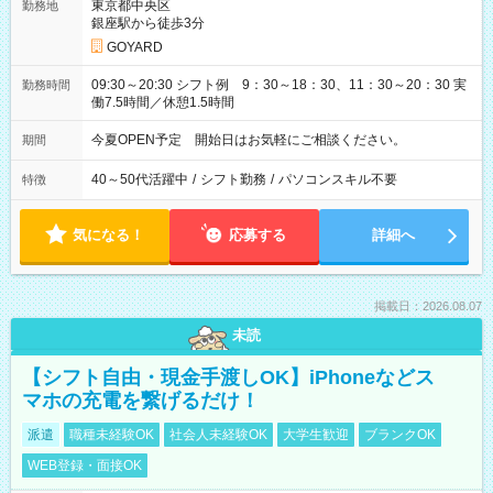
東京都中央区
勤務地
銀座駅から徒歩3分
GOYARD
09:30～20:30 シフト例 9：30～18：30、11：30～20：30 実
勤務時間
働7.5時間／休憩1.5時間
今夏OPEN予定 開始日はお気軽にご相談ください。
期間
40～50代活躍中
/
シフト勤務
/
パソコンスキル不要
特徴
気になる！
応募する
詳細へ
掲載日：2026.08.07
未読
【シフト自由・現金手渡しOK】iPhoneなどス
マホの充電を繋げるだけ！
派遣
職種未経験OK
社会人未経験OK
大学生歓迎
ブランクOK
WEB登録・面接OK