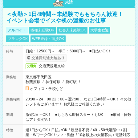
未読
＜夜勤＞1日4時間～未経験でももちろん歓迎！
イベント会場でイスや机の運搬のお仕事
アルバイト
職種未経験OK
社会人未経験OK
大学生歓迎
ブランクOK
WEB登録・面接OK
日給：12500円～ 半日：5000円～ ■日払いOK！
給与
交通費別途支給あり
交通費規定支給
交通費
東京都千代田区
勤務地
秋葉原駅
/
神保町駅
/
麹町駅
/
…
オフィス・学校など
20:00～24：00 22：00～翌7:00 …など1日4時間～OK！ その他
勤務時間
シフトもございます！ お気軽にご相談ください！
激短1日～OK！ ■もちろん即日スタートもOK！ ■曜日・日数
期間
はアナタ次第！
週1日からOK
/
日払いOK
/
履歴書不要
/
40～50代活躍中
/
副
特徴
業・WワークOK
/
シフト勤務
/
10名以上の大量募集
/
電話対応