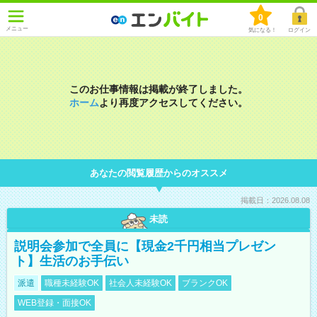
0
メニュー
気になる！
ログイン
このお仕事情報は掲載が終了しました。
ホーム
より再度アクセスしてください。
あなたの閲覧履歴からのオススメ
掲載日：2026.08.08
未読
説明会参加で全員に【現金2千円相当プレゼン
ト】生活のお手伝い
派遣
職種未経験OK
社会人未経験OK
ブランクOK
WEB登録・面接OK