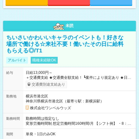
未読
ちいさいかわいいキャラのイベントも！好きな
場所で働ける☆来社不要！働いたその日に給料
もらえる◎/T1
アルバイト
職種未経験OK
日給13,000円～
給与
＋交通費支給 ★交通費全額支給！ ┗案件により規定あり ★日払
いOK！（規定あり） ┗働いたその日に現金GET♪ お仕事後はコ
交通費別途支給あり
ンビニATMから 日払い分を引き落とせます！ 【試用期間】試
用期間なし
横浜市港北区
勤務地
神奈川県横浜市港北区（最寄り駅：新横浜駅）
株式会社ワンベルウッズ
勤務時間は指定なし
勤務時間
変形労働時間制 想定労働時間160時間/月 【シフト例】 ・8：00
～21：00
単発・1日のみOK
期間