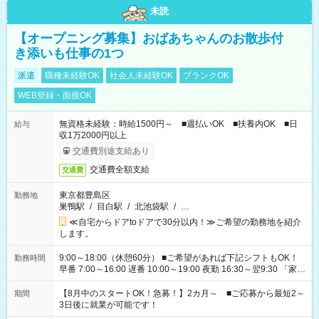
未読
【オープニング募集】おばあちゃんのお散歩付
き添いも仕事の1つ
派遣
職種未経験OK
社会人未経験OK
ブランクOK
WEB登録・面接OK
無資格未経験：時給1500円～ ■週払いOK ■扶養内OK ■日
給与
収1万2000円以上
交通費別途支給あり
交通費全額支給
交通費
東京都豊島区
勤務地
巣鴨駅
/
目白駅
/
北池袋駅
/
…
≪自宅からドアtoドアで30分以内！≫ご希望の勤務地を紹介
します。
9:00～18:00（休憩60分） ■ご希望があれば下記シフトもOK！
勤務時間
早番 7:00～16:00 遅番 10:00～19:00 夜勤 16:30～翌9:30 「家族
と休みを合わせたい」 「余裕を持って夕飯の準備がしたい」
「できれば残業はしたくない」 など、ご希望を教えてください
【8月中のスタートOK！急募！】2カ月～ ■ご応募から最短2～
期間
ね。 ※Wワーク希望の方へ 今ご覧のお仕事で希望する勤務時間
3日後に就業が可能です！
と、もう1つのお仕事の勤務時間。 合計で週40時間を超える場