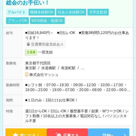
総会のお手伝い！
アルバイト
職種未経験OK
社会人未経験OK
大学生歓迎
ブランクOK
WEB登録・面接OK
■日給16,840円～ ■日払いOK ■実働3時間5,120円のお仕事あ
給与
ります！
交通費別途支給あり
一部支給
交通費
東京都千代田区
勤務地
東京駅
/
水道橋駅
/
有楽町駅
/
…
株式会社マッシュ
■シフト例 ・07:00～19:30 ・09:00～12:00 ・10:00～17:00 ・
勤務時間
18:00～23:00 ・19:00～07:00 ・20:00～09:00 ・22:00～06:00
etc ★最短で3時間で5,120円のお仕事から 15時間で2万円近く稼
げるお仕事も！ ご希望のお時間に合わせてご紹介！ ※シフトは
■１日のみ・1回だけお仕事OK！
期間
現場によって異なります。 ※勿論、休憩時間はあるのでご安心
ください！
週1日からOK
/
日払いOK
/
履歴書不要
/
副業・WワークOK
/
シ
特徴
フト勤務
/
10名以上の大量募集
/
電話対応なし
/
パソコンスキ
ル不要
気になる！
応募する
詳細へ