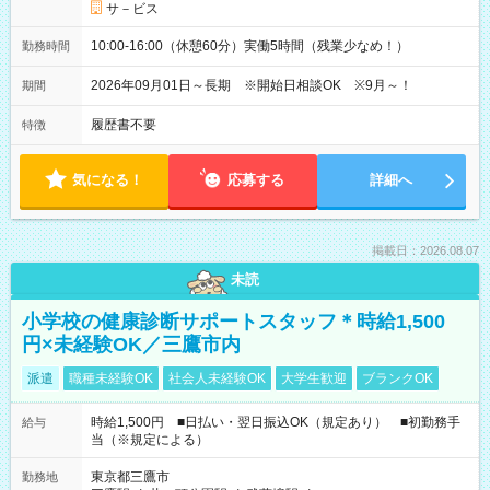
サ－ビス
10:00-16:00（休憩60分）実働5時間（残業少なめ！）
勤務時間
2026年09月01日～長期 ※開始日相談OK ※9月～！
期間
履歴書不要
特徴
気になる！
応募する
詳細へ
掲載日：2026.08.07
未読
小学校の健康診断サポートスタッフ＊時給1,500
円×未経験OK／三鷹市内
派遣
職種未経験OK
社会人未経験OK
大学生歓迎
ブランクOK
時給1,500円 ■日払い・翌日振込OK（規定あり） ■初勤務手
給与
当（※規定による）
東京都三鷹市
勤務地