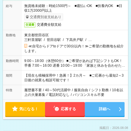
無資格未経験：時給1500円～ ■週払いOK ■扶養内OK ■日
給与
収1万2000円以上
交通費別途支給あり
交通費全額支給
交通費
東京都世田谷区
勤務地
三軒茶屋駅
/
世田谷駅
/
下高井戸駅
/
…
≪自宅からドアtoドアで30分以内！≫ご希望の勤務地を紹介
します。
9:00～18:00（休憩60分） ■ご希望があれば下記シフトもOK！
勤務時間
早番 7:00～16:00 遅番 10:00～19:00 「家族と休みを合わせた
い」 「余裕を持って夕飯の準備がしたい」 「できれば残業はし
たくない」 など、ご希望を教えてくださいね。 ※Wワーク希望
【現在も積極採用中！急募！】2カ月～ ■ご応募から最短2～3
期間
の方へ 今ご覧のお仕事で希望する勤務時間と、もう1つのお仕事
日後の就業も相談可能です！
の勤務時間。 合計で週40時間を超える場合は応募できません。
履歴書不要
/
40～50代活躍中
/
服装自由
/
シフト勤務
/
10名以
特徴
上の大量募集
/
電話対応なし
/
パソコンスキル不要
気になる！
応募する
詳細へ
掲載日：2026.08.08