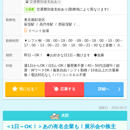
も異なります
交通費別途支給あり
交通費別途支給あり(勤務地により異なります)
交通費
東京都杉並区
勤務地
荻窪駅
/
高円寺駅
/
西荻窪駅
/
…
イベント会場
▼シフト例 ・08：00～19：00 ・09：00～18：00 ・10：00～
勤務時間
17：00 ・13：00～22：00 ・16：00～21：00 など多数！ ※お
仕事により勤務時間が異なります
即日～OK！ ◆お好きな日1日～働けます ◆急募
期間
週1日からOK
/
日払いOK
/
履歴書不要
/
40～50代活躍中
/
副
特徴
業・WワークOK
/
服装自由
/
シフト勤務
/
10名以上の大量募
集
/
電話対応なし
/
パソコンスキル不要
気になる！
応募する
詳細へ
掲載日：2026.08.07
未読
＜1日～OK！＞あの有名企業も！展示会や株主