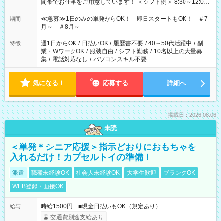
間帯でお仕事をご用意しています！ ＜シフト例＞ 8:30～12:00
17:00～22:00 13:00～22:00 22:00～翌6:00 など
≪急募≫1日のみの単発からOK！ 即日スタートもOK！ ＃7
期間
月～ ＃8月～
週1日からOK
/
日払いOK
/
履歴書不要
/
40～50代活躍中
/
副
特徴
業・WワークOK
/
服装自由
/
シフト勤務
/
10名以上の大量募
集
/
電話対応なし
/
パソコンスキル不要
気になる！
応募する
詳細へ
掲載日：2026.08.06
未読
＜単発＊シニア応援＞指示どおりにおもちゃを
入れるだけ！カプセルトイの準備！
派遣
職種未経験OK
社会人未経験OK
大学生歓迎
ブランクOK
WEB登録・面接OK
時給1500円 ■現金日払いもOK（規定あり）
給与
交通費別途支給あり