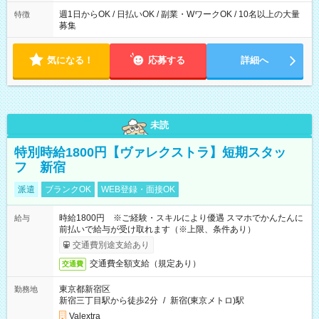
週1日からOK / 日払いOK / 副業・WワークOK / 10名以上の大量
特徴
募集
気になる！
応募する
詳細へ
未読
特別時給1800円【ヴァレクストラ】短期スタッ
フ 新宿
派遣
ブランクOK
WEB登録・面接OK
時給1800円 ※ご経験・スキルにより優遇 スマホでかんたんに
給与
前払いで給与が受け取れます（※上限、条件あり）
交通費別途支給あり
交通費全額支給（規定あり）
交通費
東京都新宿区
勤務地
新宿三丁目駅から徒歩2分
/
新宿(東京メトロ)駅
Valextra