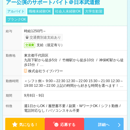
アー公演のサポートバイト＠日本武道館
アルバイト
職種未経験OK
社会人未経験OK
大学生歓迎
ブランクOK
時給1250円～
給与
交通費別途支給あり
支給（規定有り）
交通費
東京都千代田区
勤務地
九段下駅から徒歩5分
/
竹橋駅から徒歩10分
/
神保町駅から徒
歩15分
/
…
株式会社ライブパワー
＜シフト例＞ 9:00～22:30 12:30～22:00 15:30～21:00 12:30～
勤務時間
19:00 12:30～22:00 上記の時間から好きな時間を選べます！ ※
時間は変更となる可能性があります
9月8日・9日
期間
週1日からOK
/
履歴書不要
/
副業・WワークOK
/
シフト勤務
/
特徴
電話対応なし
/
パソコンスキル不要
気になる！
応募する
詳細へ