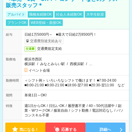
販売スタッフ＊
アルバイト
職種未経験OK
社会人未経験OK
大学生歓迎
ブランクOK
WEB登録・面接OK
日給1万5000円～ ■最大で日給2万8500円！
給与
交通費別途支給あり
交通費規定支給
交通費
横浜市西区
勤務地
横浜駅
/
みなとみらい駅
/
西横浜駅
/
…
イベント会場
＜シフト例＞ いろいろなシフトで働けます！ ■7:00-24:00
勤務時間
■8:00-21:00 ■9:00-21:00 ■18:00-翌7:00 ■20:30-翌11:00 など
単発1日～OK!
期間
週1日からOK
/
日払いOK
/
履歴書不要
/
40～50代活躍中
/
副
特徴
業・WワークOK
/
服装自由
/
シフト勤務
/
電話対応なし
/
パソ
コンスキル不要
気になる！
応募する
詳細へ