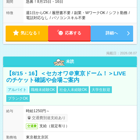
急募！8月15日・16日
期間
週1日からOK
/
履歴書不要
/
副業・WワークOK
/
シフト勤務
/
特徴
電話対応なし
/
パソコンスキル不要
気になる！
応募する
詳細へ
掲載日：2026.08.07
未読
【8/15・16】＜セカオワ＠東京ドーム！＞LIVE
のチケット確認や会場ご案内
アルバイト
職種未経験OK
社会人未経験OK
大学生歓迎
ブランクOK
時給1250円～
給与
交通費別途支給あり
支給（規定有り）
交通費
東京都文京区
勤務地