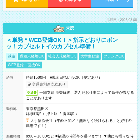
掲載日：2026.08.08
未読
＜単発＊WEB登録OK！＞指示どおりにポン
ッ！カプセルトイのカプセル準備！
派遣
職種未経験OK
社会人未経験OK
大学生歓迎
ブランクOK
WEB登録・面接OK
時給1500円 ■現金日払いもOK（規定あり）
給与
交通費別途支給あり
一部支給 ※登録後、選んだお仕事によって条件が異なる
交通費
ことがあります
東京都墨田区
勤務地
錦糸町駅
/
押上駅
/
両国駅
/
…
大手物流会社（年齢不問／「無理なく続けられる」と好評の
職場です！）
9:00～18:00など ■希望の時間帯を選べます！ ▼他にも様々な時
勤務時間