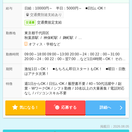
日給：10000円～ 半日：5000円～ ■日払いOK！
給与
交通費別途支給あり
交通費規定支給
交通費
東京都千代田区
勤務地
秋葉原駅
/
神保町駅
/
麹町駅
/
…
オフィス・学校など
09:00～18:00 09:00～13:00 20:00～24：00 22：00～31:00
勤務時間
20:00～24：00 22：00～翌7:00 …など1日4時間～OK！ その他
シフトもございます！ お気軽にご相談ください！
激短1日～OK！ ■もちろん即日スタートもOK！ ■曜日・日数
期間
はアナタ次第！
週1日からOK
/
日払いOK
/
履歴書不要
/
40～50代活躍中
/
副
特徴
業・WワークOK
/
シフト勤務
/
10名以上の大量募集
/
電話対応
なし
/
パソコンスキル不要
気になる！
応募する
詳細へ
掲載日：2026.08.05