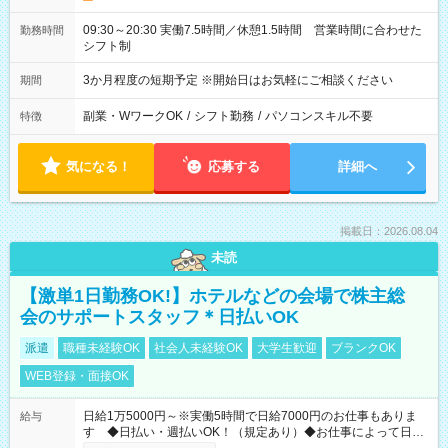
09:30～20:30 実働7.5時間／休憩1.5時間 営業時間に合わせた
勤務時間
シフト制
3か月程度の短期予定 ※開始日はお気軽にご相談ください
期間
副業・WワークOK
/
シフト勤務
/
パソコンスキル不要
特徴
気になる！
応募する
詳細へ
掲載日：2026.08.04
未読
【激単1日勤務OK!】ホテルなどの会場で株主総
会のサポートスタッフ＊日払いOK
派遣
職種未経験OK
社会人未経験OK
大学生歓迎
ブランクOK
WEB登録・面接OK
日給1万5000円～※実働5時間で日給7000円のお仕事もありま
給与
す ◆日払い・週払いOK！（規定あり）◆お仕事によって日給