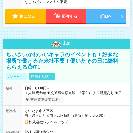
なし
/
パソコンスキル不要
気になる！
応募する
詳細へ
未読
ちいさいかわいいキャラのイベントも！好きな
場所で働ける☆来社不要！働いたその日に給料
もらえる◎/T1
アルバイト
職種未経験OK
日給13,000円～
給与
＋交通費支給 ★交通費全額支給！ ┗案件により規定あり ★日払
いOK！（規定あり） ┗働いたその日に現金GET♪ お仕事後はコ
交通費別途支給あり
ンビニATMから 日払い分を引き落とせます！ 【試用期間】試
用期間なし
さいたま市大宮区
勤務地
埼玉県さいたま市大宮区錦町（最寄り駅：大宮駅）
株式会社ワンベルウッズ
勤務時間は指定なし
勤務時間