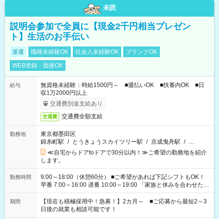
未読
説明会参加で全員に【現金2千円相当プレゼン
ト】生活のお手伝い
派遣
職種未経験OK
社会人未経験OK
ブランクOK
WEB登録・面接OK
無資格未経験：時給1500円～ ■週払いOK ■扶養内OK ■日
給与
収1万2000円以上
交通費別途支給あり
交通費全額支給
交通費
東京都墨田区
勤務地
錦糸町駅
/
とうきょうスカイツリー駅
/
京成曳舟駅
/
…
≪自宅からドアtoドアで30分以内！≫ご希望の勤務地を紹介
します。
9:00～18:00（休憩60分） ■ご希望があれば下記シフトもOK！
勤務時間
早番 7:00～16:00 遅番 10:00～19:00 「家族と休みを合わせた
い」 「余裕を持って夕飯の準備がしたい」 「できれば残業はし
たくない」 など、ご希望を教えてくださいね。 ※Wワーク希望
【現在も積極採用中！急募！】2カ月～ ■ご応募から最短2～3
期間
の方へ 今ご覧のお仕事で希望する勤務時間と、もう1つのお仕事
日後の就業も相談可能です！
の勤務時間。 合計で週40時間を超える場合は応募できません。