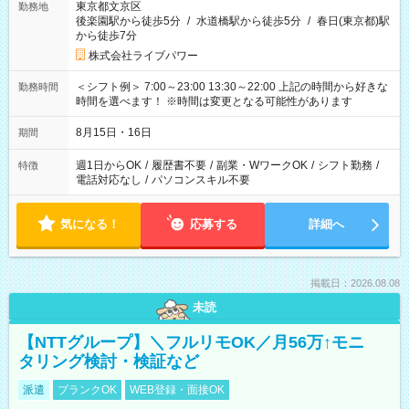
東京都文京区
勤務地
後楽園駅から徒歩5分
/
水道橋駅から徒歩5分
/
春日(東京都)駅
から徒歩7分
株式会社ライブパワー
＜シフト例＞ 7:00～23:00 13:30～22:00 上記の時間から好きな
勤務時間
時間を選べます！ ※時間は変更となる可能性があります
8月15日・16日
期間
週1日からOK
/
履歴書不要
/
副業・WワークOK
/
シフト勤務
/
特徴
電話対応なし
/
パソコンスキル不要
気になる！
応募する
詳細へ
掲載日：2026.08.08
未読
【NTTグループ】＼フルリモOK／月56万↑モニ
タリング検討・検証など
派遣
ブランクOK
WEB登録・面接OK