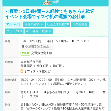
未読
＜夜勤＞1日4時間～未経験でももちろん歓迎！
イベント会場でイスや机の運搬のお仕事
アルバイト
職種未経験OK
社会人未経験OK
大学生歓迎
ブランクOK
WEB登録・面接OK
日給：12500円～ 半日：5000円～ ■日払いOK！
給与
交通費別途支給あり
交通費規定支給
交通費
東京都千代田区
勤務地
秋葉原駅
/
神保町駅
/
麹町駅
/
…
オフィス・学校など
20:00～24：00 22：00～翌7:00 …など1日4時間～OK！ その他
勤務時間
シフトもございます！ お気軽にご相談ください！
激短1日～OK！ ■もちろん即日スタートもOK！ ■曜日・日数
期間
はアナタ次第！
週1日からOK
/
日払いOK
/
履歴書不要
/
40～50代活躍中
/
副
特徴
業・WワークOK
/
シフト勤務
/
10名以上の大量募集
/
電話対応