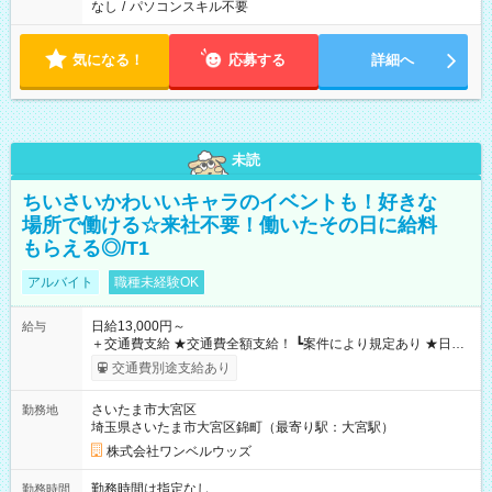
なし
/
パソコンスキル不要
気になる！
応募する
詳細へ
未読
ちいさいかわいいキャラのイベントも！好きな
場所で働ける☆来社不要！働いたその日に給料
もらえる◎/T1
アルバイト
職種未経験OK
日給13,000円～
給与
＋交通費支給 ★交通費全額支給！ ┗案件により規定あり ★日払
いOK！（規定あり） ┗働いたその日に現金GET♪ お仕事後はコ
交通費別途支給あり
ンビニATMから 日払い分を引き落とせます！ 【試用期間】試
用期間なし
さいたま市大宮区
勤務地
埼玉県さいたま市大宮区錦町（最寄り駅：大宮駅）
株式会社ワンベルウッズ
勤務時間は指定なし
勤務時間