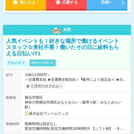
気になる！
応募する
詳細へ
未読
人気イベントも！好きな場所で働けるイベント
スタッフ☆来社不要！働いたその日に給料もら
える日払い/T1
アルバイト
職種未経験OK
日給13,000円～
給与
＋交通費支給 ★交通費全額支給！ ┗案件により規定あり ★日払
いOK！（規定あり） ┗働いたその日に現金GET♪ お仕事後はコ
交通費別途支給あり
ンビニATMから 日払い分を引き落とせます！ 【試用期間】試
用期間なし
横浜市西区
勤務地
神奈川県横浜市西区みなとみらい（最寄り駅：みなとみらい
駅）
株式会社ワンベルウッズ
勤務時間は指定なし
勤務時間
変形労働時間制 想定労働時間160時間/月 【シフト例】 ・8：00
～21：00