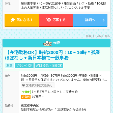
履歴書不要
/
40～50代活躍中
/
服装自由
/
シフト勤務
/
10名以
特徴
上の大量募集
/
電話対応なし
/
パソコンスキル不要
気になる！
応募する
詳細へ
掲載日：2026.08.07
未読
【在宅勤務OK】時給3000円！10～16時＊残業
ほぼなし▼新日本橋で一般事務
派遣
ブランクOK
WEB登録・面接OK
時給3000円 月収例 30万円 時給3000円×実働5h×週5日×4
給与
週 ※月収例を保証するものではありません。※給与即受取りサ
ービス利用可（利用条件有）
交通費別途支給あり
1ヶ月3万円を上限として実費支給
交通費
30万円～
月収例
東京都中央区
勤務地
新日本橋駅から徒歩3分
/
三越前駅から徒歩1分