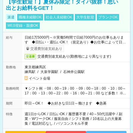
【学生歓迎！】夏休み限定！タイパ抜群！思い
出とお給料をGET！
派遣
職種未経験OK
社会人未経験OK
大学生歓迎
ブランクOK
WEB登録・面接OK
日給1万5000円～※実働5時間で日給7000円のお仕事もありま
給与
す ◆日払い・週払いOK！（規定あり）◆お仕事によって日給
も異なります
交通費別途支給あり
交通費別途支給あり(勤務地により異なります)
交通費
東京都練馬区
勤務地
練馬駅
/
大泉学園駅
/
石神井公園駅
イベント会場
▼シフト例 ・08：00～19：00 ・09：00～18：00 ・10：00～
勤務時間
17：00 ・13：00～22：00 ・16：00～21：00 など多数！ ※お
仕事により勤務時間が異なります
即日～OK！ ◆お好きな日1日～働けます ◆急募
期間
週1日からOK
/
日払いOK
/
履歴書不要
/
40～50代活躍中
/
副
特徴
業・WワークOK
/
服装自由
/
シフト勤務
/
10名以上の大量募
集
/
電話対応なし
/
パソコンスキル不要