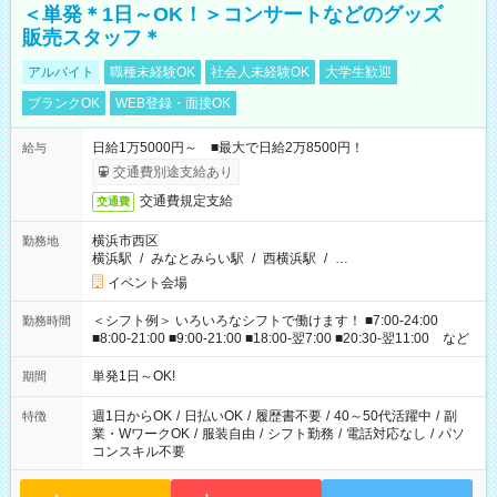
＜単発＊1日～OK！＞コンサートなどのグッズ
販売スタッフ＊
アルバイト
職種未経験OK
社会人未経験OK
大学生歓迎
ブランクOK
WEB登録・面接OK
日給1万5000円～ ■最大で日給2万8500円！
給与
交通費別途支給あり
交通費規定支給
交通費
横浜市西区
勤務地
横浜駅
/
みなとみらい駅
/
西横浜駅
/
…
イベント会場
＜シフト例＞ いろいろなシフトで働けます！ ■7:00-24:00
勤務時間
■8:00-21:00 ■9:00-21:00 ■18:00-翌7:00 ■20:30-翌11:00 など
単発1日～OK!
期間
週1日からOK
/
日払いOK
/
履歴書不要
/
40～50代活躍中
/
副
特徴
業・WワークOK
/
服装自由
/
シフト勤務
/
電話対応なし
/
パソ
コンスキル不要