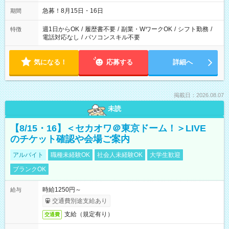
急募！8月15日・16日
期間
週1日からOK
/
履歴書不要
/
副業・WワークOK
/
シフト勤務
/
特徴
電話対応なし
/
パソコンスキル不要
気になる！
応募する
詳細へ
掲載日：2026.08.07
未読
【8/15・16】＜セカオワ＠東京ドーム！＞LIVE
のチケット確認や会場ご案内
アルバイト
職種未経験OK
社会人未経験OK
大学生歓迎
ブランクOK
時給1250円～
給与
交通費別途支給あり
支給（規定有り）
交通費