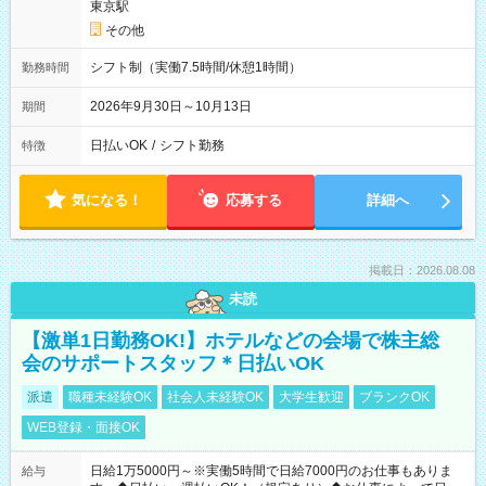
東京駅
その他
シフト制（実働7.5時間/休憩1時間）
勤務時間
2026年9月30日～10月13日
期間
日払いOK
/
シフト勤務
特徴
気になる！
応募する
詳細へ
掲載日：2026.08.08
未読
【激単1日勤務OK!】ホテルなどの会場で株主総
会のサポートスタッフ＊日払いOK
派遣
職種未経験OK
社会人未経験OK
大学生歓迎
ブランクOK
WEB登録・面接OK
日給1万5000円～※実働5時間で日給7000円のお仕事もありま
給与