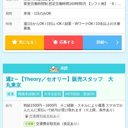
変形労働時間制 想定労働時間160時間/月 【シフト例】 ・8：00
～21：00
単発・1日のみOK
期間
週1日からOK / 日払いOK / 副業・WワークOK / 10名以上の大量
特徴
募集
気になる！
応募する
詳細へ
未読
週2～【Theory／セオリー】販売スタッフ 大
丸東京
派遣
職種未経験OK
大学生歓迎
WEB登録・面接OK
時給1500円～1600円 ※ご経験・スキルにより優遇 スマホでか
給与
んたんに前払いで給与が受け取れます（※上限、条件あり）
交通費別途支給あり
交通費全額支給（規定あり）
交通費