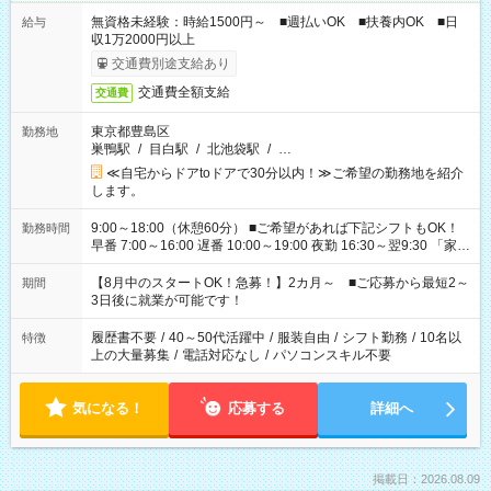
無資格未経験：時給1500円～ ■週払いOK ■扶養内OK ■日
給与
収1万2000円以上
交通費別途支給あり
交通費全額支給
交通費
東京都豊島区
勤務地
巣鴨駅
/
目白駅
/
北池袋駅
/
…
≪自宅からドアtoドアで30分以内！≫ご希望の勤務地を紹介
します。
9:00～18:00（休憩60分） ■ご希望があれば下記シフトもOK！
勤務時間
早番 7:00～16:00 遅番 10:00～19:00 夜勤 16:30～翌9:30 「家族
と休みを合わせたい」 「余裕を持って夕飯の準備がしたい」
「できれば残業はしたくない」 など、ご希望を教えてください
【8月中のスタートOK！急募！】2カ月～ ■ご応募から最短2～
期間
ね。 ※Wワーク希望の方へ 今ご覧のお仕事で希望する勤務時間
3日後に就業が可能です！
と、もう1つのお仕事の勤務時間。 合計で週40時間を超える場
合は応募できません。
履歴書不要
/
40～50代活躍中
/
服装自由
/
シフト勤務
/
10名以
特徴
上の大量募集
/
電話対応なし
/
パソコンスキル不要
気になる！
応募する
詳細へ
掲載日：2026.08.09