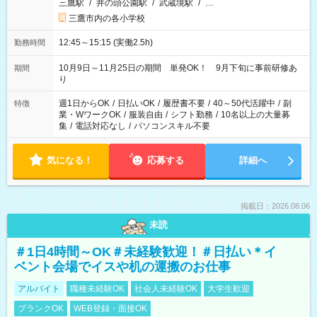
三鷹駅
/
井の頭公園駅
/
武蔵境駅
/
…
三鷹市内の各小学校
12:45～15:15 (実働2.5h)
勤務時間
10月9日～11月25日の期間 単発OK！ 9月下旬に事前研修あ
期間
り
週1日からOK
/
日払いOK
/
履歴書不要
/
40～50代活躍中
/
副
特徴
業・WワークOK
/
服装自由
/
シフト勤務
/
10名以上の大量募
集
/
電話対応なし
/
パソコンスキル不要
気になる！
応募する
詳細へ
掲載日：2026.08.06
未読
＃1日4時間～OK＃未経験歓迎！＃日払い＊イ
ベント会場でイスや机の運搬のお仕事
アルバイト
職種未経験OK
社会人未経験OK
大学生歓迎
ブランクOK
WEB登録・面接OK