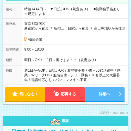
時給1414円～ ▼日払いOK（規定あり） ■初勤務手当あり
給与
※規定による
東京都新宿区
勤務地
新宿駅から徒歩
/
新宿三丁目駅から徒歩
/
高田馬場駅から徒歩
/
…
物流企業
9:00～18:00
勤務時間
即日～OK！ 1日～働けます＾＾（規定あり）
期間
週1日からOK
/
日払いOK
/
履歴書不要
/
40～50代活躍中
/
副
特徴
業・WワークOK
/
服装自由
/
シフト勤務
/
10名以上の大量募
集
/
電話対応なし
/
パソコンスキル不要
気になる！
応募する
詳細へ
掲載日：2026.08.03
未読