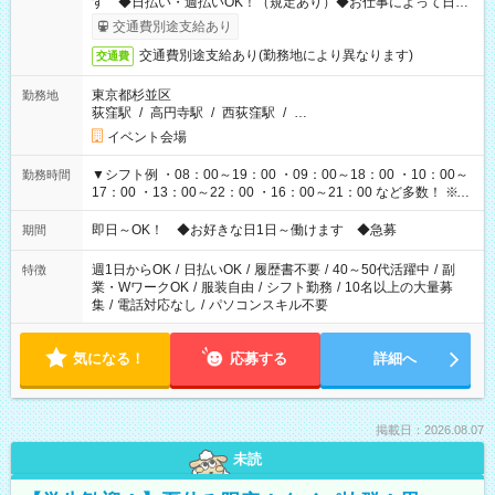
す ◆日払い・週払いOK！（規定あり）◆お仕事によって日給
も異なります
交通費別途支給あり
交通費別途支給あり(勤務地により異なります)
交通費
東京都杉並区
勤務地
荻窪駅
/
高円寺駅
/
西荻窪駅
/
…
イベント会場
▼シフト例 ・08：00～19：00 ・09：00～18：00 ・10：00～
勤務時間
17：00 ・13：00～22：00 ・16：00～21：00 など多数！ ※お
仕事により勤務時間が異なります
即日～OK！ ◆お好きな日1日～働けます ◆急募
期間
週1日からOK
/
日払いOK
/
履歴書不要
/
40～50代活躍中
/
副
特徴
業・WワークOK
/
服装自由
/
シフト勤務
/
10名以上の大量募
集
/
電話対応なし
/
パソコンスキル不要
気になる！
応募する
詳細へ
掲載日：2026.08.07
未読