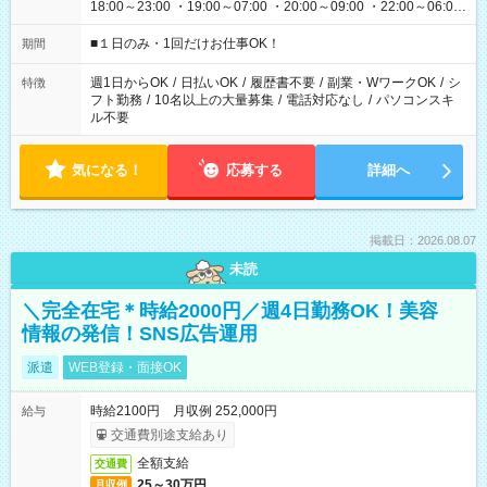
18:00～23:00 ・19:00～07:00 ・20:00～09:00 ・22:00～06:00
etc ★最短で3時間で5,120円のお仕事から 15時間で2万円近く稼
げるお仕事も！ ご希望のお時間に合わせてご紹介！ ※シフトは
■１日のみ・1回だけお仕事OK！
期間
現場によって異なります。 ※勿論、休憩時間はあるのでご安心
ください！
週1日からOK
/
日払いOK
/
履歴書不要
/
副業・WワークOK
/
シ
特徴
フト勤務
/
10名以上の大量募集
/
電話対応なし
/
パソコンスキ
ル不要
気になる！
応募する
詳細へ
掲載日：2026.08.07
未読
＼完全在宅＊時給2000円／週4日勤務OK！美容
情報の発信！SNS広告運用
派遣
WEB登録・面接OK
時給2100円 月収例 252,000円
給与
交通費別途支給あり
全額支給
交通費
25～30万円
月収例