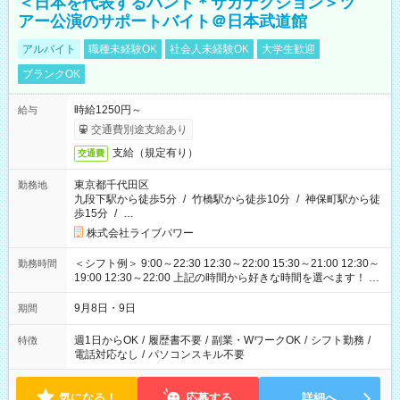
＜日本を代表するバンド＊サカナクション＞ツ
アー公演のサポートバイト＠日本武道館
アルバイト
職種未経験OK
社会人未経験OK
大学生歓迎
ブランクOK
時給1250円～
給与
交通費別途支給あり
支給（規定有り）
交通費
東京都千代田区
勤務地
九段下駅から徒歩5分
/
竹橋駅から徒歩10分
/
神保町駅から徒
歩15分
/
…
株式会社ライブパワー
＜シフト例＞ 9:00～22:30 12:30～22:00 15:30～21:00 12:30～
勤務時間
19:00 12:30～22:00 上記の時間から好きな時間を選べます！ ※
時間は変更となる可能性があります
9月8日・9日
期間
週1日からOK
/
履歴書不要
/
副業・WワークOK
/
シフト勤務
/
特徴
電話対応なし
/
パソコンスキル不要
気になる！
応募する
詳細へ