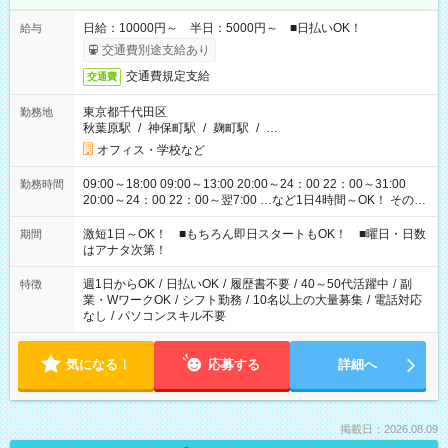
日給：10000円～ 半日：5000円～ ■日払いOK！
給与
交通費別途支給あり
交通費規定支給
交通費
東京都千代田区
勤務地
秋葉原駅
/
神保町駅
/
麹町駅
/
…
オフィス・学校など
09:00～18:00 09:00～13:00 20:00～24：00 22：00～31:00
勤務時間
20:00～24：00 22：00～翌7:00 …など1日4時間～OK！ その他
シフトもございます！ お気軽にご相談ください！
激短1日～OK！ ■もちろん即日スタートもOK！ ■曜日・日数
期間
はアナタ次第！
週1日からOK
/
日払いOK
/
履歴書不要
/
40～50代活躍中
/
副
特徴
業・WワークOK
/
シフト勤務
/
10名以上の大量募集
/
電話対応
なし
/
パソコンスキル不要
気になる！
応募する
詳細へ
掲載日：2026.08.09