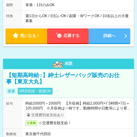
単発・1日のみOK
期間
週1日からOK / 日払いOK / 副業・WワークOK / 10名以上の大量
特徴
募集
気になる！
応募する
詳細へ
未読
【短期高時給○】紳士レザーバッグ販売のお仕
事【東京大丸】
派遣
WEB登録・面接OK
時給2000円～2000円 【月収例】時給2,000円×7.5時間×7日＝
給与
105,000円 ※月収例は一例です。勤務時間や日数等により変動
いたします。
交通費別途支給あり
☆交通費全額支給！
交通費
東京都千代田区
勤務地