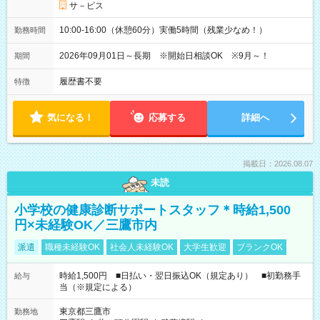
サ－ビス
10:00-16:00（休憩60分）実働5時間（残業少なめ！）
勤務時間
2026年09月01日～長期 ※開始日相談OK ※9月～！
期間
履歴書不要
特徴
気になる！
応募する
詳細へ
掲載日：2026.08.07
未読
小学校の健康診断サポートスタッフ＊時給1,500
円×未経験OK／三鷹市内
派遣
職種未経験OK
社会人未経験OK
大学生歓迎
ブランクOK
時給1,500円 ■日払い・翌日振込OK（規定あり） ■初勤務手
給与
当（※規定による）
東京都三鷹市
勤務地