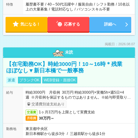
合は応募できません。
履歴書不要
/
40～50代活躍中
/
服装自由
/
シフト勤務
/
10名以
特徴
上の大量募集
/
電話対応なし
/
パソコンスキル不要
気になる！
応募する
詳細へ
掲載日：2026.08.07
未読
【在宅勤務OK】時給3000円！10～16時＊残業
ほぼなし▼新日本橋で一般事務
派遣
ブランクOK
WEB登録・面接OK
時給3000円 月収例 30万円 時給3000円×実働5h×週5日×4
給与
週 ※月収例を保証するものではありません。※給与即受取りサ
ービス利用可（利用条件有）
交通費別途支給あり
1ヶ月3万円を上限として実費支給
交通費
30万円～
月収例
東京都中央区
勤務地
新日本橋駅から徒歩3分
/
三越前駅から徒歩1分