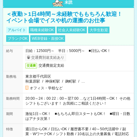
未読
＜夜勤＞1日4時間～未経験でももちろん歓迎！
イベント会場でイスや机の運搬のお仕事
アルバイト
職種未経験OK
社会人未経験OK
大学生歓迎
ブランクOK
WEB登録・面接OK
日給：12500円～ 半日：5000円～ ■日払いOK！
給与
交通費別途支給あり
交通費規定支給
交通費
東京都千代田区
勤務地
秋葉原駅
/
神保町駅
/
麹町駅
/
…
オフィス・学校など
20:00～24：00 22：00～翌7:00 …など1日4時間～OK！ その他
勤務時間
シフトもございます！ お気軽にご相談ください！
激短1日～OK！ ■もちろん即日スタートもOK！ ■曜日・日数
期間
はアナタ次第！
週1日からOK
/
日払いOK
/
履歴書不要
/
40～50代活躍中
/
副
特徴
業・WワークOK
/
シフト勤務
/
10名以上の大量募集
/
電話対応