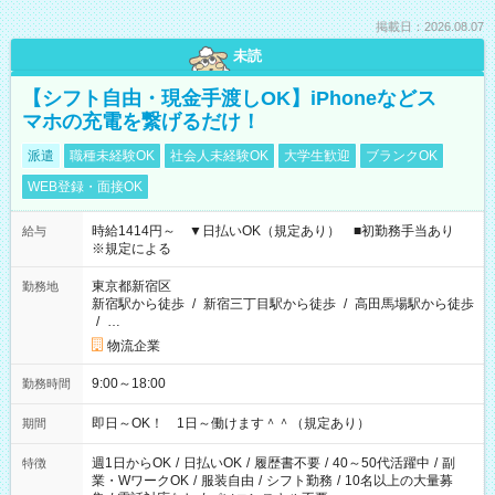
掲載日：2026.08.07
未読
【シフト自由・現金手渡しOK】iPhoneなどス
マホの充電を繋げるだけ！
派遣
職種未経験OK
社会人未経験OK
大学生歓迎
ブランクOK
WEB登録・面接OK
時給1414円～ ▼日払いOK（規定あり） ■初勤務手当あり
給与
※規定による
東京都新宿区
勤務地
新宿駅から徒歩
/
新宿三丁目駅から徒歩
/
高田馬場駅から徒歩
/
…
物流企業
9:00～18:00
勤務時間
即日～OK！ 1日～働けます＾＾（規定あり）
期間
週1日からOK
/
日払いOK
/
履歴書不要
/
40～50代活躍中
/
副
特徴
業・WワークOK
/
服装自由
/
シフト勤務
/
10名以上の大量募