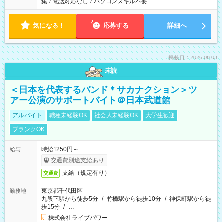
集
/
電話対応なし
/
パソコンスキル不要
気になる！
応募する
詳細へ
掲載日：2026.08.03
未読
＜日本を代表するバンド＊サカナクション＞ツ
アー公演のサポートバイト＠日本武道館
アルバイト
職種未経験OK
社会人未経験OK
大学生歓迎
ブランクOK
時給1250円～
給与
交通費別途支給あり
支給（規定有り）
交通費
東京都千代田区
勤務地
九段下駅から徒歩5分
/
竹橋駅から徒歩10分
/
神保町駅から徒
歩15分
/
…
株式会社ライブパワー