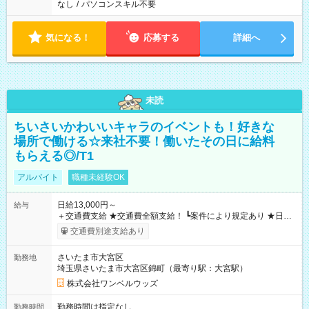
なし
/
パソコンスキル不要
気になる！
応募する
詳細へ
未読
ちいさいかわいいキャラのイベントも！好きな
場所で働ける☆来社不要！働いたその日に給料
もらえる◎/T1
アルバイト
職種未経験OK
日給13,000円～
給与
＋交通費支給 ★交通費全額支給！ ┗案件により規定あり ★日払
いOK！（規定あり） ┗働いたその日に現金GET♪ お仕事後はコ
交通費別途支給あり
ンビニATMから 日払い分を引き落とせます！ 【試用期間】試
用期間なし
さいたま市大宮区
勤務地
埼玉県さいたま市大宮区錦町（最寄り駅：大宮駅）
株式会社ワンベルウッズ
勤務時間は指定なし
勤務時間