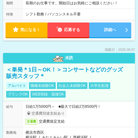
長期のお仕事です。開始日はお気軽にご相談ください！
期間
シフト勤務
/
パソコンスキル不要
特徴
気になる！
応募する
詳細へ
掲載日：2026.08.07
未読
＜単発＊1日～OK！＞コンサートなどのグッズ
販売スタッフ＊
アルバイト
職種未経験OK
社会人未経験OK
大学生歓迎
ブランクOK
WEB登録・面接OK
日給1万5000円～ ■最大で日給2万8500円！
給与
交通費別途支給あり
交通費規定支給
交通費
横浜市西区
勤務地
横浜駅
/
みなとみらい駅
/
西横浜駅
/
…