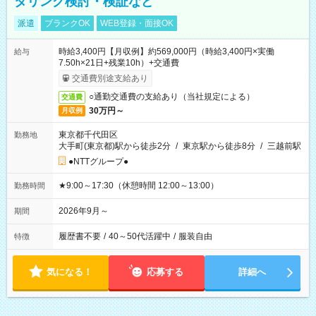
タリング検討・検証など
派遣
ブランクOK
WEB登録・面接OK
時給3,400円【月収例】約569,000円（時給3,400円×実働
給与
7.50h×21日+残業10h）+交通費
交通費別途支給あり
○通勤交通費の支給あり（当社規定による）
交通費
30万円～
月収例
東京都千代田区
勤務地
大手町(東京都)駅から徒歩2分
/
東京駅から徒歩8分
/
三越前駅
●NTTグループ●
★9:00～17:30（休憩時間 12:00～13:00）
勤務時間
2026年9月～
期間
履歴書不要
/
40～50代活躍中
/
服装自由
特徴
気になる！
応募する
詳細へ