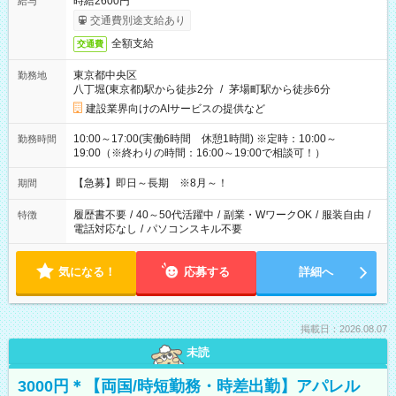
時給2600円
給与
交通費別途支給あり
全額支給
交通費
東京都中央区
勤務地
八丁堀(東京都)駅から徒歩2分
/
茅場町駅から徒歩6分
建設業界向けのAIサービスの提供など
10:00～17:00(実働6時間 休憩1時間) ※定時：10:00～
勤務時間
19:00（※終わりの時間：16:00～19:00で相談可！）
【急募】即日～長期 ※8月～！
期間
履歴書不要
/
40～50代活躍中
/
副業・WワークOK
/
服装自由
/
特徴
電話対応なし
/
パソコンスキル不要
気になる！
応募する
詳細へ
掲載日：2026.08.07
未読
3000円＊【両国/時短勤務・時差出勤】アパレル