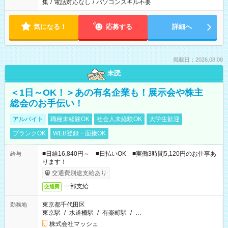
集
/
電話対応なし
/
パソコンスキル不要
気になる！
応募する
詳細へ
掲載日：2026.08.08
未読
＜1日～OK！＞あの有名企業も！展示会や株主
総会のお手伝い！
アルバイト
職種未経験OK
社会人未経験OK
大学生歓迎
ブランクOK
WEB登録・面接OK
■日給16,840円～ ■日払いOK ■実働3時間5,120円のお仕事あ
給与
ります！
交通費別途支給あり
一部支給
交通費
東京都千代田区
勤務地
東京駅
/
水道橋駅
/
有楽町駅
/
…
株式会社マッシュ