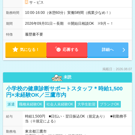
サ－ビス
10:00-16:00（休憩60分）実働5時間（残業少なめ！）
勤務時間
2026年09月01日～長期 ※開始日相談OK ※9月～！
期間
履歴書不要
特徴
気になる！
応募する
詳細へ
掲載日：2026.08.07
未読
小学校の健康診断サポートスタッフ＊時給1,500
円×未経験OK／三鷹市内
派遣
職種未経験OK
社会人未経験OK
大学生歓迎
ブランクOK
時給1,500円 ■日払い・翌日振込OK（規定あり） ■初勤務手
給与
当（※規定による）
東京都三鷹市
勤務地