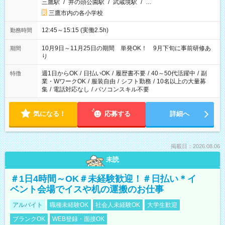
三鷹駅
/
井の頭公園駅
/
武蔵境駅
/
…
三鷹市内の各小学校
12:45～15:15 (実働2.5h)
勤務時間
10月9日～11月25日の期間 単発OK！ 9月下旬に事前研修あ
期間
り
週1日からOK
/
日払いOK
/
履歴書不要
/
40～50代活躍中
/
副
特徴
業・WワークOK
/
服装自由
/
シフト勤務
/
10名以上の大量募
集
/
電話対応なし
/
パソコンスキル不要
気になる！
応募する
詳細へ
掲載日：2026.08.06
未読
＃1日4時間～OK＃未経験歓迎！＃日払い＊イ
ベント会場でイスや机の運搬のお仕事
アルバイト
職種未経験OK
社会人未経験OK
大学生歓迎
ブランクOK
WEB登録・面接OK