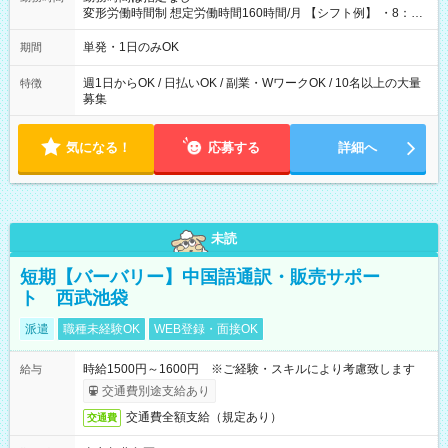
変形労働時間制 想定労働時間160時間/月 【シフト例】 ・8：00
～21：00
単発・1日のみOK
期間
週1日からOK / 日払いOK / 副業・WワークOK / 10名以上の大量
特徴
募集
気になる！
応募する
詳細へ
未読
短期【バーバリー】中国語通訳・販売サポー
ト 西武池袋
派遣
職種未経験OK
WEB登録・面接OK
時給1500円～1600円 ※ご経験・スキルにより考慮致します
給与
交通費別途支給あり
交通費全額支給（規定あり）
交通費