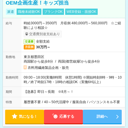
OEM企画生産！キッズ担当
派遣
職種未経験OK
ブランクOK
WEB登録・面接OK
時給3000円～3500円 月収例 480,000円～560,000円 ☆ご経
給与
験により相談☆
交通費別途支給あり
全額支給
交通費
30万円～
月収例
東京都墨田区
勤務地
両国駅から徒歩8分
/
両国(都営線)駅から徒歩4分
衣料用繊維製品企画・販売
09:00～18:00(実働8時間 休憩1時間) ※開始時刻8時・9時・10
勤務時間
時／終了時刻17時・18時の相談OK（実働6H以上）
【急募】即日～長期 ※8月～！
期間
履歴書不要
/
40～50代活躍中
/
服装自由
/
パソコンスキル不要
特徴
気になる！
応募する
詳細へ