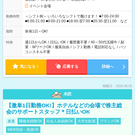
イベント会場
＜シフト例＞ いろいろなシフトで働けます！ ■7:00-24:00
勤務時間
■8:00-21:00 ■9:00-21:00 ■18:00-翌7:00 ■20:30-翌11:00 など
単発1日～OK!
期間
週1日からOK
/
日払いOK
/
履歴書不要
/
40～50代活躍中
/
副
特徴
業・WワークOK
/
服装自由
/
シフト勤務
/
電話対応なし
/
パソ
コンスキル不要
気になる！
応募する
詳細へ
掲載日：2026.08.05
未読
【激単1日勤務OK!】ホテルなどの会場で株主総
会のサポートスタッフ＊日払いOK
派遣
職種未経験OK
社会人未経験OK
大学生歓迎
ブランクOK
WEB登録・面接OK