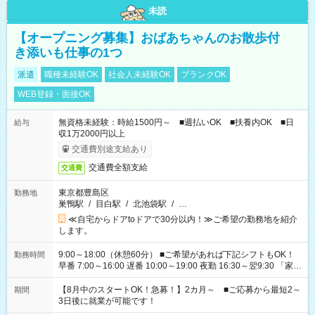
未読
【オープニング募集】おばあちゃんのお散歩付
き添いも仕事の1つ
派遣
職種未経験OK
社会人未経験OK
ブランクOK
WEB登録・面接OK
無資格未経験：時給1500円～ ■週払いOK ■扶養内OK ■日
給与
収1万2000円以上
交通費別途支給あり
交通費全額支給
交通費
東京都豊島区
勤務地
巣鴨駅
/
目白駅
/
北池袋駅
/
…
≪自宅からドアtoドアで30分以内！≫ご希望の勤務地を紹介
します。
9:00～18:00（休憩60分） ■ご希望があれば下記シフトもOK！
勤務時間
早番 7:00～16:00 遅番 10:00～19:00 夜勤 16:30～翌9:30 「家族
と休みを合わせたい」 「余裕を持って夕飯の準備がしたい」
「できれば残業はしたくない」 など、ご希望を教えてください
【8月中のスタートOK！急募！】2カ月～ ■ご応募から最短2～
期間
ね。 ※Wワーク希望の方へ 今ご覧のお仕事で希望する勤務時間
3日後に就業が可能です！
と、もう1つのお仕事の勤務時間。 合計で週40時間を超える場