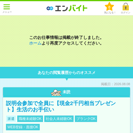
0
メニュー
気になる！
ログイン
このお仕事情報は掲載が終了しました。
ホーム
より再度アクセスしてください。
あなたの閲覧履歴からのオススメ
掲載日：2026.08.08
未読
説明会参加で全員に【現金2千円相当プレゼン
ト】生活のお手伝い
派遣
職種未経験OK
社会人未経験OK
ブランクOK
WEB登録・面接OK