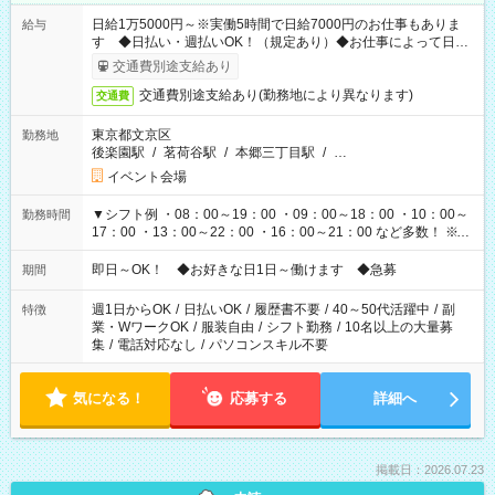
日給1万5000円～※実働5時間で日給7000円のお仕事もありま
給与
す ◆日払い・週払いOK！（規定あり）◆お仕事によって日給
も異なります
交通費別途支給あり
交通費別途支給あり(勤務地により異なります)
交通費
東京都文京区
勤務地
後楽園駅
/
茗荷谷駅
/
本郷三丁目駅
/
…
イベント会場
▼シフト例 ・08：00～19：00 ・09：00～18：00 ・10：00～
勤務時間
17：00 ・13：00～22：00 ・16：00～21：00 など多数！ ※お
仕事により勤務時間が異なります
即日～OK！ ◆お好きな日1日～働けます ◆急募
期間
週1日からOK
/
日払いOK
/
履歴書不要
/
40～50代活躍中
/
副
特徴
業・WワークOK
/
服装自由
/
シフト勤務
/
10名以上の大量募
集
/
電話対応なし
/
パソコンスキル不要
気になる！
応募する
詳細へ
掲載日：2026.07.23