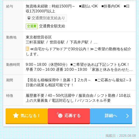
無資格未経験：時給1500円～ ■週払いOK ■扶養内OK ■日
給与
収1万2000円以上
交通費別途支給あり
交通費全額支給
交通費
東京都世田谷区
勤務地
三軒茶屋駅
/
世田谷駅
/
下高井戸駅
/
…
≪自宅からドアtoドアで30分以内！≫ご希望の勤務地を紹介
します。
9:00～18:00（休憩60分） ■ご希望があれば下記シフトもOK！
勤務時間
早番 7:00～16:00 遅番 10:00～19:00 「家族と休みを合わせた
い」 「余裕を持って夕飯の準備がしたい」 「できれば残業はし
たくない」 など、ご希望を教えてくださいね。 ※Wワーク希望
【現在も積極採用中！急募！】2カ月～ ■ご応募から最短2～3
期間
の方へ 今ご覧のお仕事で希望する勤務時間と、もう1つのお仕事
日後の就業も相談可能です！
の勤務時間。 合計で週40時間を超える場合は応募できません。
履歴書不要
/
40～50代活躍中
/
服装自由
/
シフト勤務
/
10名以
特徴
上の大量募集
/
電話対応なし
/
パソコンスキル不要
気になる！
応募する
詳細へ
掲載日：2026.08.08