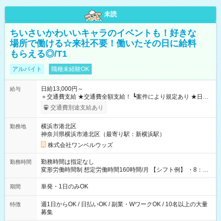
未読
ちいさいかわいいキャラのイベントも！好きな
場所で働ける☆来社不要！働いたその日に給料
もらえる◎/T1
アルバイト
職種未経験OK
日給13,000円～
給与
＋交通費支給 ★交通費全額支給！ ┗案件により規定あり ★日払
いOK！（規定あり） ┗働いたその日に現金GET♪ お仕事後はコ
交通費別途支給あり
ンビニATMから 日払い分を引き落とせます！ 【試用期間】試
用期間なし
横浜市港北区
勤務地
神奈川県横浜市港北区（最寄り駅：新横浜駅）
株式会社ワンベルウッズ
勤務時間は指定なし
勤務時間
変形労働時間制 想定労働時間160時間/月 【シフト例】 ・8：00
～21：00
単発・1日のみOK
期間
週1日からOK / 日払いOK / 副業・WワークOK / 10名以上の大量
特徴
募集