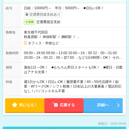
日給：10000円～ 半日：5000円～ ■日払いOK！
給与
交通費別途支給あり
交通費規定支給
交通費
東京都千代田区
勤務地
秋葉原駅
/
神保町駅
/
麹町駅
/
…
オフィス・学校など
09:00～18:00 09:00～13:00 20:00～24：00 22：00～31:00
勤務時間
20:00～24：00 22：00～翌7:00 …など1日4時間～OK！ その他
シフトもございます！ お気軽にご相談ください！
激短1日～OK！ ■もちろん即日スタートもOK！ ■曜日・日数
期間
はアナタ次第！
週1日からOK
/
日払いOK
/
履歴書不要
/
40～50代活躍中
/
副
特徴
業・WワークOK
/
シフト勤務
/
10名以上の大量募集
/
電話対応
なし
/
パソコンスキル不要
気になる！
応募する
詳細へ
掲載日：2026.08.05