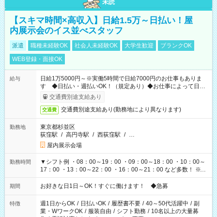
未読
【スキマ時間×高収入】日給1.5万～日払い！屋
内展示会のイス並べスタッフ
派遣
職種未経験OK
社会人未経験OK
大学生歓迎
ブランクOK
WEB登録・面接OK
日給1万5000円～※実働5時間で日給7000円のお仕事もありま
給与
す ◆日払い・週払いOK！（規定あり）◆お仕事によって日給
も異なります
交通費別途支給あり
交通費別途支給あり(勤務地により異なります)
交通費
東京都杉並区
勤務地
荻窪駅
/
高円寺駅
/
西荻窪駅
/
…
屋内展示会場
▼シフト例 ・08：00～19：00 ・09：00～18：00 ・10：00～
勤務時間
17：00 ・13：00～22：00 ・16：00～21：00 など多数！ ※お
仕事により勤務時間が異なります
お好きな日1日～OK！すぐに働けます！ ◆急募
期間
週1日からOK
/
日払いOK
/
履歴書不要
/
40～50代活躍中
/
副
特徴
業・WワークOK
/
服装自由
/
シフト勤務
/
10名以上の大量募