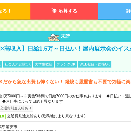
なる！
応募する
詳
未読
×高収入】日給1.5万～日払い！屋内展示会のイス
K
社会人未経験OK
大学生歓迎
ブランクOK
WEB登録・面接OK
Kだから急な出費も怖くない！ 経験も履歴書も不要で気軽に
給1万5000円～※実働5時間で日給7000円のお仕事もあります ◆日払い・週
）◆お仕事によって日給も異なります
交通費別途支給あり
交通費別途支給あり(勤務地により異なります)
通費
葉県浦安市