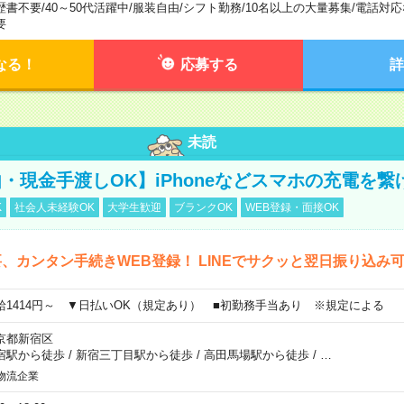
歴書不要
/
40～50代活躍中
/
服装自由
/
シフト勤務
/
10名以上の大量募集
/
電話対応
要
なる！
応募する
詳
未読
・現金手渡しOK】iPhoneなどスマホの充電を繋
K
社会人未経験OK
大学生歓迎
ブランクOK
WEB登録・面接OK
、カンタン手続きWEB登録！ LINEでサクッと翌日振り込み
給1414円～ ▼日払いOK（規定あり） ■初勤務手当あり ※規定による
京都新宿区
宿駅から徒歩
/
新宿三丁目駅から徒歩
/
高田馬場駅から徒歩
/
…
物流企業