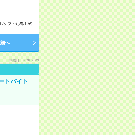
由
/
シフト勤務
/
10名
細へ
掲載日：2026.08.03
ートバイト