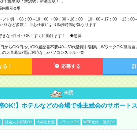
安(千葉県)駅
/
舞浜駅
/
新浦安駅
/
…
屋内展示会場
フト例 ・08：00～19：00 ・09：00～18：00 ・10：00～17：00 ・13：00～
1：00 など多数！ ※お仕事により勤務時間が異なります
好きな日1日～OK！すぐに働けます！ ◆急募
1日からOK
/
日払いOK
/
履歴書不要
/
40～50代活躍中
/
副業・WワークOK
/
服装自
上の大量募集
/
電話対応なし
/
パソコンスキル不要
なる！
応募する
詳
未読
務OK!】ホテルなどの会場で株主総会のサポート
K
社会人未経験OK
大学生歓迎
ブランクOK
WEB登録・面接OK