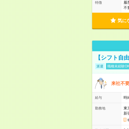
履
特徴
不
気に
【シフト自由
派遣
職種未経験O
来社不要
時
給与
東
勤務地
新