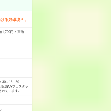
働ける好環境＊。
,700円 × 実働
：30～18：30 。
付/販売/カフェスタッ
されています♪
し