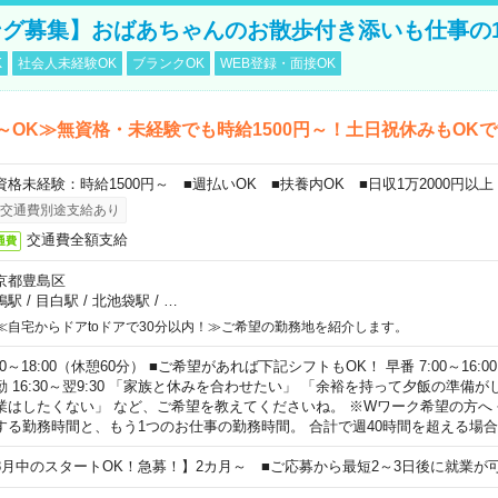
グ募集】おばあちゃんのお散歩付き添いも仕事の
K
社会人未経験OK
ブランクOK
WEB登録・面接OK
～OK≫無資格・未経験でも時給1500円～！土日祝休みもOK
資格未経験：時給1500円～ ■週払いOK ■扶養内OK ■日収1万2000円以上
交通費別途支給あり
交通費全額支給
通費
京都豊島区
鴨駅
/
目白駅
/
北池袋駅
/
…
≪自宅からドアtoドアで30分以内！≫ご希望の勤務地を紹介します。
00～18:00（休憩60分） ■ご希望があれば下記シフトもOK！ 早番 7:00～16:00 遅
勤 16:30～翌9:30 「家族と休みを合わせたい」 「余裕を持って夕飯の準備
業はしたくない」 など、ご希望を教えてくださいね。 ※Wワーク希望の方へ
する勤務時間と、もう1つのお仕事の勤務時間。 合計で週40時間を超える場
8月中のスタートOK！急募！】2カ月～ ■ご応募から最短2～3日後に就業が