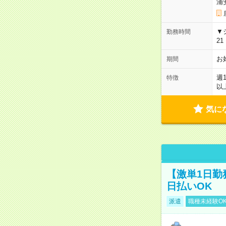
浦
▼シ
勤務時間
2
お
期間
週
特徴
以
気に
【激単1日勤
日払いOK
派遣
職種未経験O