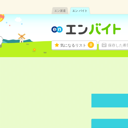
エン派遣
エン バイト
0
気になるリスト
保存した希