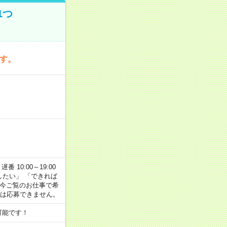
1つ
です。
番 10:00～19:00
がしたい」 「できれば
 今ご覧のお仕事で希
合は応募できません。
可能です！