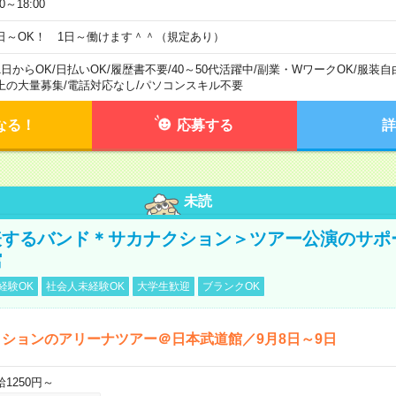
00～18:00
日～OK！ 1日～働けます＾＾（規定あり）
1日からOK
/
日払いOK
/
履歴書不要
/
40～50代活躍中
/
副業・WワークOK
/
服装自
上の大量募集
/
電話対応なし
/
パソコンスキル不要
なる！
応募する
詳
未読
表するバンド＊サカナクション＞ツアー公演のサポ
館
経験OK
社会人未経験OK
大学生歓迎
ブランクOK
ションのアリーナツアー＠日本武道館／9月8日～9日
給1250円～