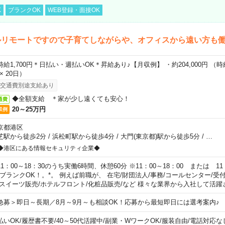
K
ブランクOK
WEB登録・面接OK
ルリモートですので子育てしながらや、オフィスから遠い方も
時給1,700円＊日払い・週払いOK＊昇給あり♪【月収例】 ・約204,000円 （時給1
 × 20日）
交通費別途支給あり
◆全額支給 ＊家が少し遠くても安心！
通費
20～25万円
収例
京都港区
芝駅から徒歩2分
/
浜松町駅から徒歩4分
/
大門(東京都)駅から徒歩5分
/
…
◆港区にある情報セキュリティ企業◆
11：00～18：30のうち実働6時間、休憩60分 ※11：00～18：00 または 11
。ブランクOK！。*。 例えば前職が、 在宅/財団法人/事務/コールセンター/受
 スイーツ販売/ホテルフロント/化粧品販売/など 様々な業界から入社して活躍
急募＞即日～長期／8月～9月～も相談OK！応募から最短即日には選考案内♪
払いOK
/
履歴書不要
/
40～50代活躍中
/
副業・WワークOK
/
服装自由
/
電話対応な