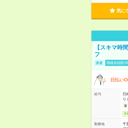
気に
【スキマ時間
フ
派遣
職種未経験O
日払いO
日
給与
り
交
千
勤務地