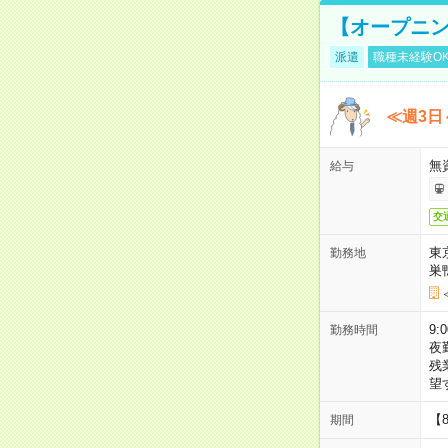
【オープニン
派遣
職種未経験O
≪週3日
無
給与
交
東
勤務地
巣
9:
勤務時間
夜
残
望
【
期間