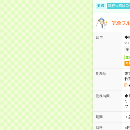
派遣
職種未経験O
完全フ
◆
給与
6h
交
月
東
勤務地
竹
◆
勤務時間
*
フ
＜
期間
日
特徴