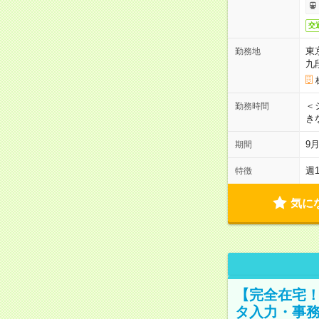
交
東
勤務地
九
＜シ
勤務時間
き
9
期間
週
特徴
気に
【完全在宅！
タ入力・事