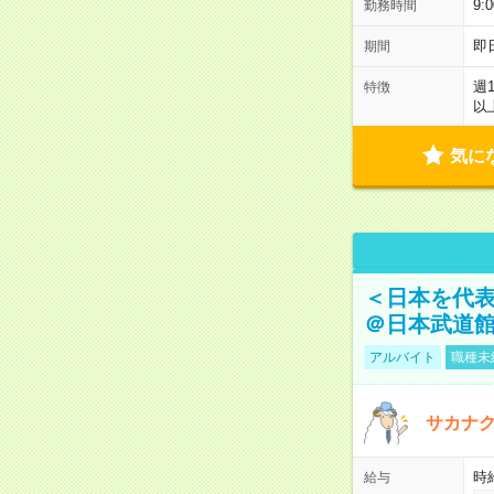
9:
勤務時間
即
期間
週
特徴
以
気に
＜日本を代
＠日本武道
アルバイト
職種未
サカナク
時
給与