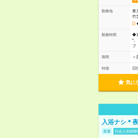
東
勤務地
竹
◆
勤務時間
*
フ
＜
期間
日
特徴
気に
入浴ナシ＊夜
派遣
社会人未経験