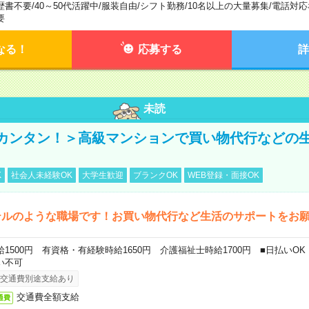
歴書不要
/
40～50代活躍中
/
服装自由
/
シフト勤務
/
10名以上の大量募集
/
電話対応
要
なる！
応募する
詳
未読
カンタン！＞高級マンションで買い物代行などの
K
社会人未経験OK
大学生歓迎
ブランクOK
WEB登録・面接OK
テルのような職場です！お買い物代行など生活のサポートをお
給1500円 有資格・有経験時給1650円 介護福祉士時給1700円 ■日払いO
い不可
交通費別途支給あり
交通費全額支給
通費