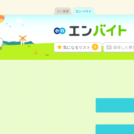
エン派遣
エン バイト
0
気になるリスト
保存した希