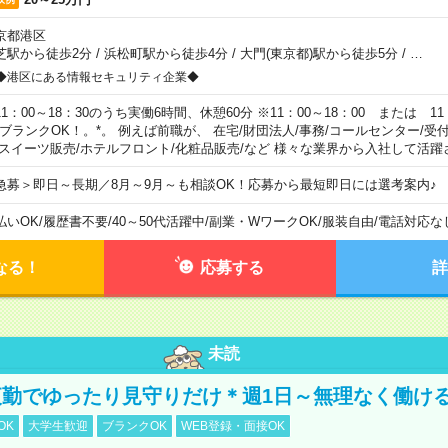
京都港区
芝駅から徒歩2分
/
浜松町駅から徒歩4分
/
大門(東京都)駅から徒歩5分
/
…
◆港区にある情報セキュリティ企業◆
11：00～18：30のうち実働6時間、休憩60分 ※11：00～18：00 または 11
。ブランクOK！。*。 例えば前職が、 在宅/財団法人/事務/コールセンター/受
 スイーツ販売/ホテルフロント/化粧品販売/など 様々な業界から入社して活躍
急募＞即日～長期／8月～9月～も相談OK！応募から最短即日には選考案内♪
払いOK
/
履歴書不要
/
40～50代活躍中
/
副業・WワークOK
/
服装自由
/
電話対応な
なる！
応募する
詳
未読
勤でゆったり見守りだけ＊週1日～無理なく働け
OK
大学生歓迎
ブランクOK
WEB登録・面接OK