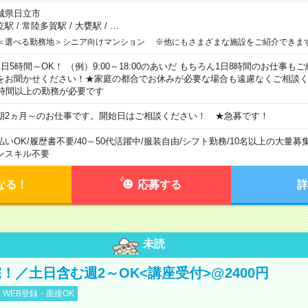
城県日立市
立駅
/
常陸多賀駅
/
大甕駅
/
…
＜選べる勤務地＞シニア向けマンション ※他にもさまざまな施設をご紹介できま
1日5時間～OK！ （例）9:00～18:00のあいだ もちろん1日8時間のお仕事
をお聞かせください！★家庭の都合でお休みが必要な場合も遠慮なくご相談く
5時間以上の勤務が必要です
期2ヵ月～のお仕事です。開始日はご相談ください！ ★急募です！
払いOK
/
履歴書不要
/
40～50代活躍中
/
服装自由
/
シフト勤務
/
10名以上の大量募
ンスキル不要
なる！
応募する
詳
未読
！／土日含む週2～OK<講座受付>@2400円
WEB登録・面接OK