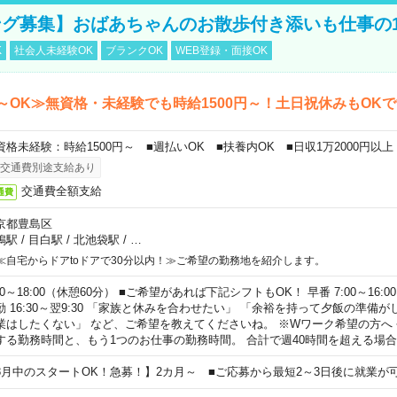
グ募集】おばあちゃんのお散歩付き添いも仕事の
K
社会人未経験OK
ブランクOK
WEB登録・面接OK
～OK≫無資格・未経験でも時給1500円～！土日祝休みもOK
資格未経験：時給1500円～ ■週払いOK ■扶養内OK ■日収1万2000円以上
交通費別途支給あり
交通費全額支給
通費
京都豊島区
鴨駅
/
目白駅
/
北池袋駅
/
…
≪自宅からドアtoドアで30分以内！≫ご希望の勤務地を紹介します。
00～18:00（休憩60分） ■ご希望があれば下記シフトもOK！ 早番 7:00～16:00 遅
勤 16:30～翌9:30 「家族と休みを合わせたい」 「余裕を持って夕飯の準備
業はしたくない」 など、ご希望を教えてくださいね。 ※Wワーク希望の方へ
する勤務時間と、もう1つのお仕事の勤務時間。 合計で週40時間を超える場
8月中のスタートOK！急募！】2カ月～ ■ご応募から最短2～3日後に就業が