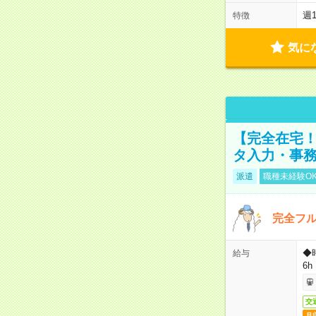
週
特徴
気に
【完全在宅！
タ入力・事
派遣
職種未経験O
完全フ
◆
給与
6h
交
月