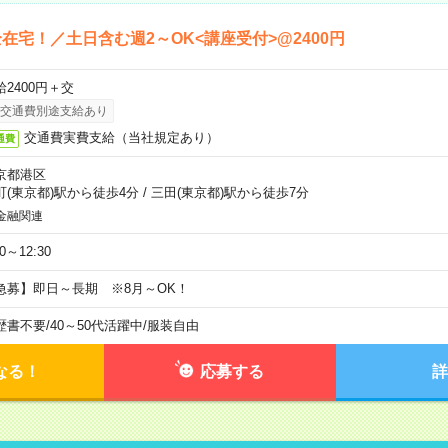
在宅！／土日含む週2～OK<講座受付>@2400円
給2400円＋交
交通費別途支給あり
交通費実費支給（当社規定あり）
通費
京都港区
町(東京都)駅から徒歩4分
/
三田(東京都)駅から徒歩7分
金融関連
30～12:30
急募】即日～長期 ※8月～OK！
歴書不要
/
40～50代活躍中
/
服装自由
なる！
応募する
詳