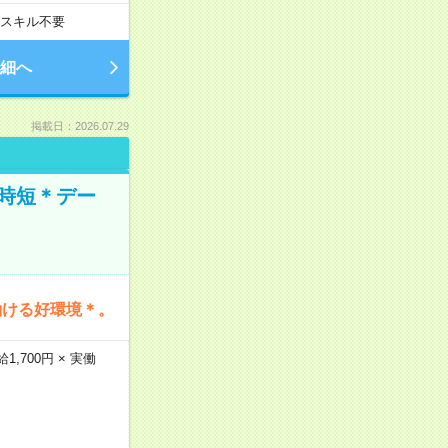
スキル不要
細へ
掲載日：2026.07.29
時短＊デー
働ける好環境＊。
,700円 × 実働