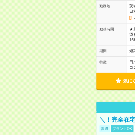
茨
勤務地
日
★
勤務時間
望
1
短
期間
日
特徴
コ
気に
＼！完全在宅
派遣
ブランクOK