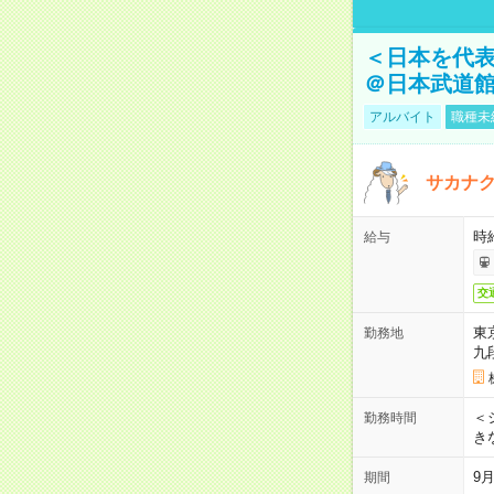
＜日本を代
＠日本武道
アルバイト
職種未
サカナク
時
給与
交
東
勤務地
九
＜シ
勤務時間
き
9
期間