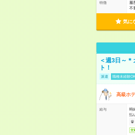
履
特徴
不
気に
＜週3日～＊
ト！
派遣
職種未経験O
高級ホ
時
給与
払
交