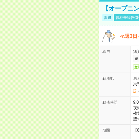
【オープニン
派遣
職種未経験O
≪週3日
無
給与
交
東
勤務地
巣
9:
勤務時間
夜
残
望
【
期間