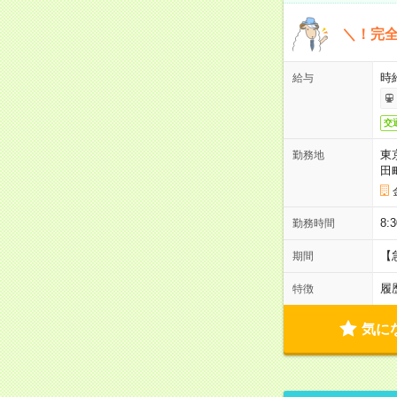
＼！完全
時
給与
交
東
勤務地
田
8:
勤務時間
【
期間
履
特徴
気に