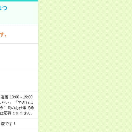
1つ
です。
番 10:00～19:00
がしたい」 「できれば
 今ご覧のお仕事で希
合は応募できません。
可能です！