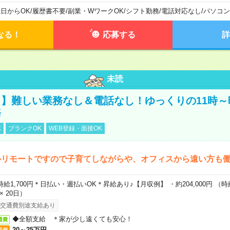
1日からOK
/
履歴書不要
/
副業・WワークOK
/
シフト勤務
/
電話対応なし
/
パソコン
なる！
応募する
詳
未読
】難しい業務なし＆電話なし！ゆっくりの11時～
務
K
ブランクOK
WEB登録・面接OK
ルリモートですので子育てしながらや、オフィスから遠い方も
時給1,700円＊日払い・週払いOK＊昇給あり♪【月収例】 ・約204,000円 （時給1
 × 20日）
交通費別途支給あり
◆全額支給 ＊家が少し遠くても安心！
通費
20～25万円
収例